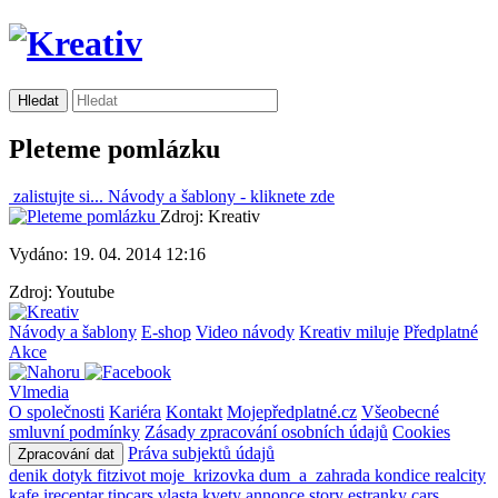
Pleteme pomlázku
zalistujte si...
Návody a šablony -
kliknete zde
Zdroj: Kreativ
Vydáno: 19. 04. 2014 12:16
Zdroj: Youtube
Návody a šablony
E-shop
Video návody
Kreativ miluje
Předplatné
Akce
Vlmedia
O společnosti
Kariéra
Kontakt
Mojepředplatné.cz
Všeobecné
smluvní podmínky
Zásady zpracování osobních údajů
Cookies
Práva subjektů údajů
Zpracování dat
denik
dotyk
fitzivot
moje_krizovka
dum_a_zahrada
kondice
realcity
kafe
ireceptar
tipcars
vlasta
kvety
annonce
story
estranky
cars