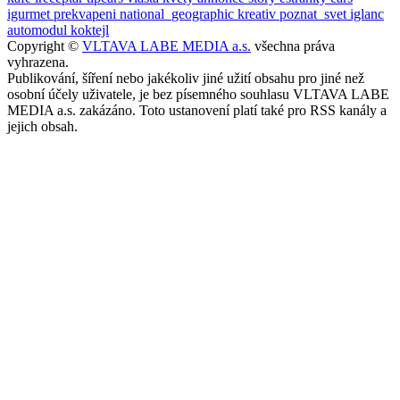
igurmet
prekvapeni
national_geographic
kreativ
poznat_svet
iglanc
automodul
koktejl
Copyright ©
VLTAVA LABE MEDIA a.s.
všechna práva
vyhrazena.
Publikování, šíření nebo jakékoliv jiné užití obsahu pro jiné než
osobní účely uživatele, je bez písemného souhlasu VLTAVA LABE
MEDIA a.s. zakázáno. Toto ustanovení platí také pro RSS kanály a
jejich obsah.