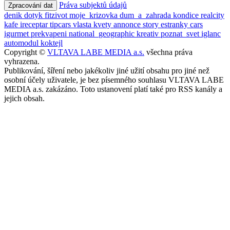
Práva subjektů údajů
Zpracování dat
denik
dotyk
fitzivot
moje_krizovka
dum_a_zahrada
kondice
realcity
kafe
ireceptar
tipcars
vlasta
kvety
annonce
story
estranky
cars
igurmet
prekvapeni
national_geographic
kreativ
poznat_svet
iglanc
automodul
koktejl
Copyright ©
VLTAVA LABE MEDIA a.s.
všechna práva
vyhrazena.
Publikování, šíření nebo jakékoliv jiné užití obsahu pro jiné než
osobní účely uživatele, je bez písemného souhlasu VLTAVA LABE
MEDIA a.s. zakázáno. Toto ustanovení platí také pro RSS kanály a
jejich obsah.