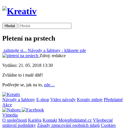
Pletení na prstech
zalistujte si...
Návody a šablony -
kliknete zde
Zdroj: redakce
Vydáno: 21. 05. 2018 13:30
Zvládne to i malé dítě!
Podívejte se, jak na to,
zde…
Návody a šablony
E-shop
Video návody
Kreativ miluje
Předplatné
Akce
Vlmedia
O společnosti
Kariéra
Kontakt
Mojepředplatné.cz
Všeobecné
smluvní podmínky
Zásady zpracování osobních údajů
Cookies