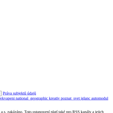
Práva subjektů údajů
rekvapeni
national_geographic
kreativ
poznat_svet
iglanc
automodul
s. zakázáno. Toto ustanovení platí také pro RSS kanály a jejich