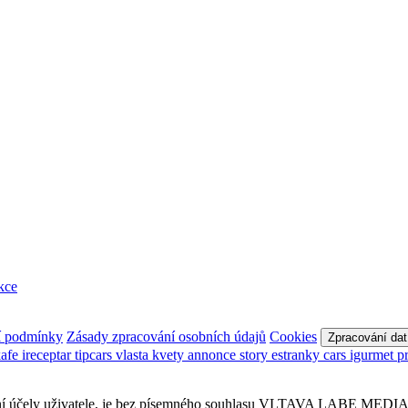
kce
í podmínky
Zásady zpracování osobních údajů
Cookies
Zpracování dat
kafe
ireceptar
tipcars
vlasta
kvety
annonce
story
estranky
cars
igurmet
p
sobní účely uživatele, je bez písemného souhlasu VLTAVA LABE MEDIA a.