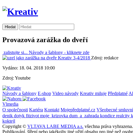
Provazová zarážka do dveří
zalistujte si...
Návody a šablony -
kliknete zde
Zdroj: redakce
Vydáno: 18. 04. 2018 10:00
Zdroj: Youtube
Návody a šablony
E-shop
Video návody
Kreativ miluje
Předplatné
A
Vlmedia
O společnosti
Kariéra
Kontakt
Mojepředplatné.cz
Všeobecné smluvn
denik
dotyk
fitzivot
moje_krizovka
dum_a_zahrada
kondice
realcity
koktejl
Copyright ©
VLTAVA LABE MEDIA a.s.
všechna práva vyhrazena.
Publikování, šíření nebo jakékoliv jiné užití obsahu pro jiné než o