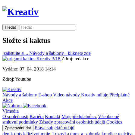
Složte si kaktus
zalistujte si...
Návody a šablony -
kliknete zde
Zdroj: redakce
Vydáno: 07. 04. 2018 14:14
Zdroj: Youtube
Návody a šablony
E-shop
Video návody
Kreativ miluje
Předplatné
Akce
Vlmedia
O společnosti
Kariéra
Kontakt
Mojepředplatné.cz
Všeobecné
smluvní podmínky
Zásady zpracování osobních údajů
Cookies
Práva subjektů údajů
Zpracování dat
denik
dotyk
fitzivot
moje_krizovka
dum_a_zahrada
kondice
realcity