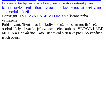
kafe
ireceptar
tipcars
vlasta
kvety
annonce
story
estranky
cars
igurmet
prekvapeni
national_geographic
kreativ
poznat_svet
iglanc
automodul
koktejl
Copyright ©
VLTAVA LABE MEDIA a.s.
všechna práva
vyhrazena.
Publikování, šíření nebo jakékoliv jiné užití obsahu pro jiné než
osobní účely uživatele, je bez písemného souhlasu VLTAVA LABE
MEDIA a.s. zakázáno. Toto ustanovení platí také pro RSS kanály a
jejich obsah.