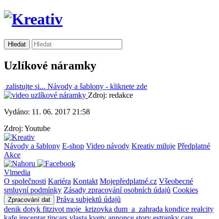
Uzlíkové náramky
zalistujte si...
Návody a šablony -
kliknete zde
Zdroj: redakce
Vydáno: 11. 06. 2017 21:58
Zdroj: Youtube
Návody a šablony
E-shop
Video návody
Kreativ miluje
Předplatné
Akce
Vlmedia
O společnosti
Kariéra
Kontakt
Mojepředplatné.cz
Všeobecné
smluvní podmínky
Zásady zpracování osobních údajů
Cookies
Práva subjektů údajů
Zpracování dat
denik
dotyk
fitzivot
moje_krizovka
dum_a_zahrada
kondice
realcity
kafe
ireceptar
tipcars
vlasta
kvety
annonce
story
estranky
cars