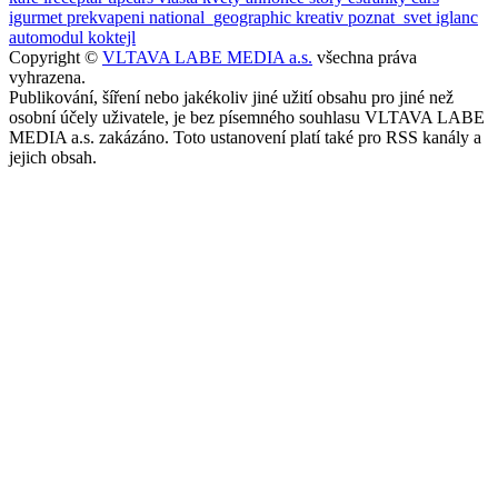
igurmet
prekvapeni
national_geographic
kreativ
poznat_svet
iglanc
automodul
koktejl
Copyright ©
VLTAVA LABE MEDIA a.s.
všechna práva
vyhrazena.
Publikování, šíření nebo jakékoliv jiné užití obsahu pro jiné než
osobní účely uživatele, je bez písemného souhlasu VLTAVA LABE
MEDIA a.s. zakázáno. Toto ustanovení platí také pro RSS kanály a
jejich obsah.