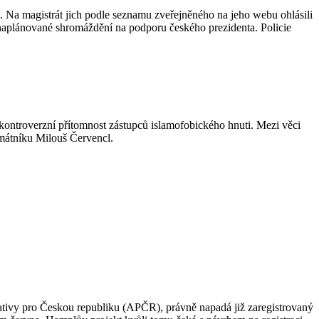
i. Na magistrát jich podle seznamu zveřejněného na jeho webu ohlásili
aplánované shromáždění na podporu českého prezidenta. Policie
i kontroverzní přítomnost zástupců islamofobického hnuti. Mezi věci
památníku Milouš Červencl.
rnativy pro Českou republiku (APČR), právně napadá již zaregistrovaný