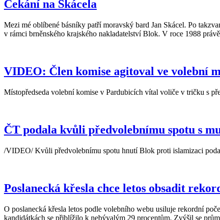
Čekání na Skácela
Mezi mé oblíbené básníky patří moravský bard Jan Skácel. Po takzvané
v rámci brněnského krajského nakladatelství Blok. V roce 1988 právě 
VIDEO: Člen komise agitoval ve volební mís
Místopředseda volební komise v Pardubicích vítal voliče v tričku s př
ČT podala kvůli předvolebnímu spotu s mu
/VIDEO/ Kvůli předvolebnímu spotu hnutí Blok proti islamizaci podala
Poslanecká křesla chce letos obsadit reko
O poslanecká křesla letos podle volebního webu usiluje rekordní poče
kandidátkách se přiblížilo k nebývalým 29 procentům. Zvýšil se průmě