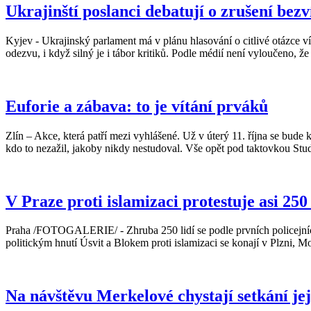
Ukrajinští poslanci debatují o zrušení be
Kyjev - Ukrajinský parlament má v plánu hlasování o citlivé otázce
odezvu, i když silný je i tábor kritiků. Podle médií není vyloučeno, 
Euforie a zábava: to je vítání prváků
Zlín – Akce, která patří mezi vyhlášené. Už v úterý 11. října se bud
kdo to nezažil, jakoby nikdy nestudoval. Vše opět pod taktovkou Stu
V Praze proti islamizaci protestuje asi 250 
Praha /FOTOGALERIE/ - Zhruba 250 lidí se podle prvních policejních 
politickým hnutí Úsvit a Blokem proti islamizaci se konají v Plzni, Mo
Na návštěvu Merkelové chystají setkání její