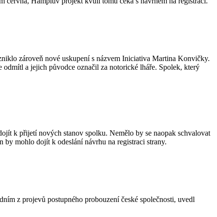
m června, Hamplův projekt kvůli tomu čeká s návrhem na registraci.
Vzniklo zároveň nové uskupení s názvem Iniciativa Martina Konvičky.
odmítl a jejich původce označil za notorické lháře. Spolek, který
ojít k přijetí nových stanov spolku. Nemělo by se naopak schvalovat
n by mohlo dojít k odeslání návrhu na registraci strany.
 jedním z projevů postupného probouzení české společnosti, uvedl