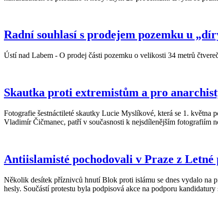
Radní souhlasí s prodejem pozemku u „dír
Ústí nad Labem - O prodej části pozemku o velikosti 34 metrů čtve
Skautka proti extremistům a pro anarchis
Fotografie šestnáctileté skautky Lucie Myslíkové, která se 1. května 
Vladimír Čičmanec, patří v současnosti k nejsdílenějším fotografiím ne
Antiislamisté pochodovali v Praze z Letné
Několik desítek příznivců hnutí Blok proti islámu se dnes vydalo na 
hesly. Součástí protestu byla podpisová akce na podporu kandidatur