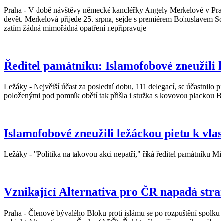
Praha - V době návštěvy německé kancléřky Angely Merkelové v Praze c
devět. Merkelová přijede 25. srpna, sejde s premiérem Bohuslavem 
zatím žádná mimořádná opatření nepřipravuje.
Ředitel památníku: Islamofobové zneužili l
Ležáky - Největší účast za poslední dobu, 111 delegací, se účastnilo 
položenými pod pomník obětí tak přišla i stužka s kovovou plackou Blo
Islamofobové zneužili ležáckou pietu k vla
Ležáky - "Politika na takovou akci nepatří," říká ředitel památníku M
Vznikající Alternativa pro ČR napadá st
Praha - Členové bývalého Bloku proti islámu se po rozpuštění spolku 