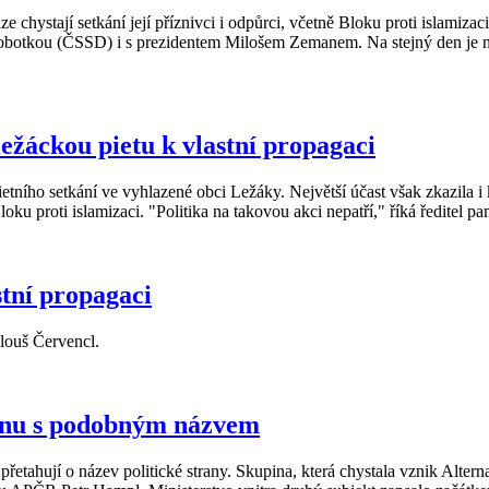
hystají setkání její příznivci i odpůrci, včetně Bloku proti islamizac
Sobotkou (ČSSD) i s prezidentem Milošem Zemanem. Na stejný den je n
ežáckou pietu k vlastní propagaci
pietního setkání ve vyhlazené obci Ležáky. Největší účast však zkazila 
ku proti islamizaci. "Politika na takovou akci nepatří," říká ředitel 
stní propagaci
ilouš Červencl.
ranu s podobným názvem
přetahují o název politické strany. Skupina, která chystala vznik Alte