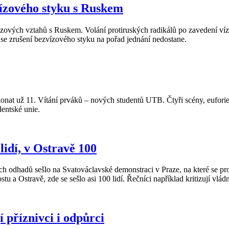
zvízového styku s Ruskem
 vízových vztahů s Ruskem. Volání protiruských radikálů po zavedení 
že se zrušení bezvízového styku na pořad jednání nedostane.
e konat už 11. Vítání prváků – nových studentů UTB. Čtyři scény, eufori
dentské unie.
lidí, v Ostravě 100
odhadů sešlo na Svatováclavské demonstraci v Praze, na které se prot
stu a Ostravě, zde se sešlo asi 100 lidí. Řečníci například kritizují vl
 příznivci i odpůrci