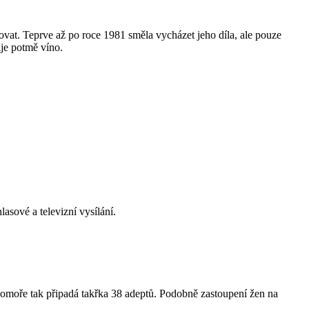
ovat. Teprve až po roce 1981 směla vycházet jeho díla, ale pouze
ije potmě víno.
asové a televizní vysílání.
 komoře tak připadá takřka 38 adeptů. Podobně zastoupení žen na