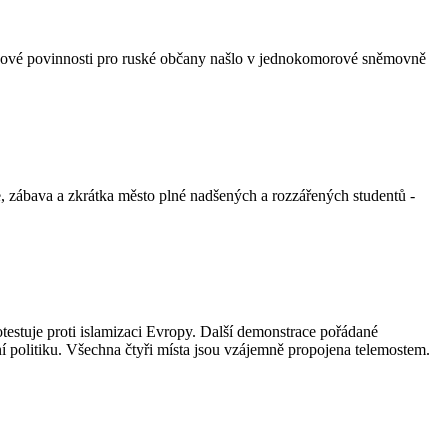
vízové povinnosti pro ruské občany našlo v jednokomorové sněmovně
e, zábava a zkrátka město plné nadšených a rozzářených studentů -
estuje proti islamizaci Evropy. Další demonstrace pořádané
ádní politiku. Všechna čtyři místa jsou vzájemně propojena telemostem.