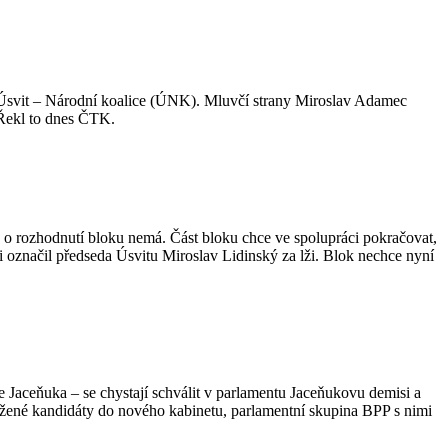
ou Úsvit – Národní koalice (ÚNK). Mluvčí strany Miroslav Adamec
 Řekl to dnes ČTK.
u o rozhodnutí bloku nemá. Část bloku chce ve spolupráci pokračovat,
označil předseda Úsvitu Miroslav Lidinský za lži. Blok nechce nyní
 Jaceňuka – se chystají schválit v parlamentu Jaceňukovu demisi a
vržené kandidáty do nového kabinetu, parlamentní skupina BPP s nimi