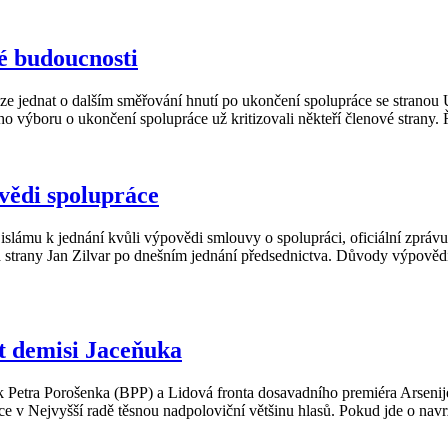
vé budoucnosti
raze jednat o dalším směřování hnutí po ukončení spolupráce se stran
 výboru o ukončení spolupráce už kritizovali někteří členové strany.
vědi spolupráce
 islámu k jednání kvůli výpovědi smlouvy o spolupráci, oficiální zpráv
 strany Jan Zilvar po dnešním jednání předsednictva. Důvody výpovědi 
it demisi Jaceňuka
ok Petra Porošenka (BPP) a Lidová fronta dosavadního premiéra Arsenije
ice v Nejvyšší radě těsnou nadpoloviční většinu hlasů. Pokud jde o na