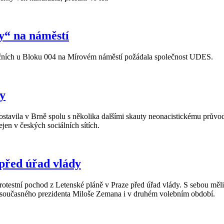
y“ na náměstí
rečních u Bloku 004 na Mírovém náměstí požádala společnost UDES.
ty
postavila v Brně spolu s několika dalšími skauty neonacistickému průvod
jen v českých sociálních sítích.
 před úřad vlády
protestní pochod z Letenské pláně v Praze před úřad vlády. S sebou měl
y současného prezidenta Miloše Zemana i v druhém volebním období.