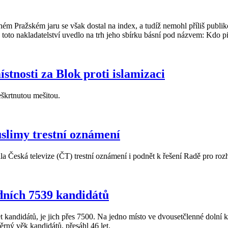
m Pražském jaru se však dostal na index, a tudíž nemohl příliš publik
toto nakladatelství uvedlo na trh jeho sbírku básní pod názvem: Kdo p
tnosti za Blok proti islamizaci
eškrtnutou mešitou.
slimy trestní oznámení
 Česká televize (ČT) trestní oznámení i podnět k řešení Radě pro rozhl
rdních 7539 kandidátů
t kandidátů, je jich přes 7500. Na jedno místo ve dvousetčlenné dolní
rný věk kandidátů, přesáhl 46 let.