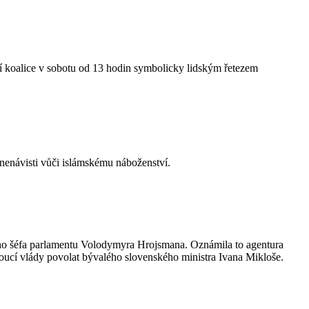
dní koalice v sobotu od 13 hodin symbolicky lidským řetezem
 nenávisti vůči islámskému náboženství.
ního šéfa parlamentu Volodymyra Hrojsmana. Oznámila to agentura
doucí vlády povolat bývalého slovenského ministra Ivana Mikloše.