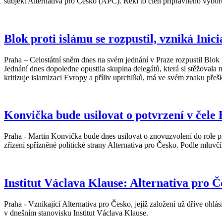
subjekt Alternativa pro Česko (APČ). Řekl to člen přípravného výbor
Blok proti islámu se rozpustil, vzniká Ini
Praha – Celostátní sněm dnes na svém jednání v Praze rozpustil Blok
Jednání dnes dopoledne opustila skupina delegátů, která si stěžovala 
kritizuje islamizaci Evropy a příliv uprchlíků, má ve svém znaku přeš
Konvička bude usilovat o potvrzení v čele 
Praha - Martin Konvička bude dnes usilovat o znovuzvolení do role p
zřízení spřízněné politické strany Alternativa pro Česko. Podle mluvčíh
Institut Václava Klause: Alternativa pro 
Praha - Vznikající Alternativa pro Česko, jejíž založení už dříve ohl
v dnešním stanovisku Institut Václava Klause.