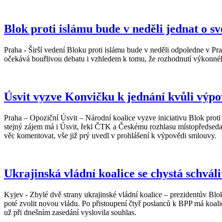
Blok proti islámu bude v neděli jednat o s
Praha - Širší vedení Bloku proti islámu bude v neděli odpoledne v P
očekává bouřlivou debatu i vzhledem k tomu, že rozhodnutí výkonného
Úsvit vyzve Konvičku k jednání kvůli výpo
Praha – Opoziční Úsvit – Národní koalice vyzve iniciativu Blok proti
stejný zájem má i Úsvit, řekl ČTK a Českému rozhlasu místopředseda
věc komentovat, vše již prý uvedl v prohlášení k výpovědi smlouvy.
Ukrajinská vládní koalice se chystá schvál
Kyjev - Zbylé dvě strany ukrajinské vládní koalice – prezidentův Bl
poté zvolit novou vládu. Po přistoupení čtyř poslanců k BPP má koal
už při dnešním zasedání vyslovila souhlas.