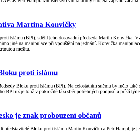
u APČR Petr Hampl. Ministerstvo vnitra druhý subjekt zapsalo začátke
ciativa Martina Konvičky
 proti islámu (BPI), sdělil jeho dosavadní předseda Martin Konvička. 
mimo jiné na manipulace při vpouštění na jednání. Konvička manipulace 
krtnutou mešitu.
Bloku proti islámu
ředsedy Bloku proti islámu (BPI). Na celostátním sněmu by mělo také d
o BPI už je totiž v pokročilé fázi sběr potřebných podpisů a příští týde
Česko je znak probouzení občanů
ásili představitelé Bloku proti islámu Martin Konvička a Petr Hampl, je