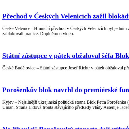
Přechod v Českých Velenicích zažil bloká
České Velenice - Hraniční přechod v Českých Velenicích byl jedním ze
zablokovali hranice. Doplněno o video.
Státní zástupce v pátek obžaloval šéfa Bl
České Budějovice – Státní zástupce Josef Richtr v pátek obžaloval p
Porošenkův blok navrhl do premiérské fu
Kyjev – Nejsilnější ukrajinská politická strana Blok Petra Porošen
Unian. Strana Lidová fronta stávajícího předsedy vlády Arsenije Jac