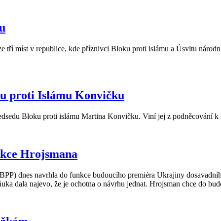
du
 tří míst v republice, kde příznivci Bloku proti islámu a Úsvitu náro
oku proti Islámu Konvičku
ředsedu Bloku proti islámu Martina Konvičku. Viní jej z podněcování k
nkce Hrojsmana
ka (BPP) dnes navrhla do funkce budoucího premiéra Ukrajiny dosavad
eňuka dala najevo, že je ochotna o návrhu jednat. Hrojsman chce do bu