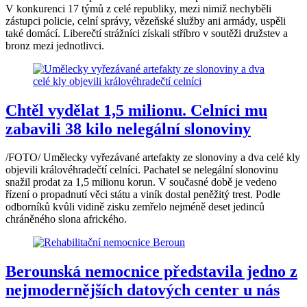
V konkurenci 17 týmů z celé republiky, mezi nimiž nechyběli
zástupci policie, celní správy, vězeňské služby ani armády, uspěli
také domácí. Liberečtí strážníci získali stříbro v soutěži družstev a
bronz mezi jednotlivci.
Chtěl vydělat 1,5 milionu. Celníci mu
zabavili 38 kilo nelegální slonoviny
/FOTO/ Umělecky vyřezávané artefakty ze slonoviny a dva celé kly
objevili královéhradečtí celníci. Pachatel se nelegální slonovinu
snažil prodat za 1,5 milionu korun. V současné době je vedeno
řízení o propadnutí věci státu a viník dostal peněžitý trest. Podle
odborníků kvůli vidině zisku zemřelo nejméně deset jedinců
chráněného slona afrického.
Berounská nemocnice představila jedno z
nejmodernějších datových center u nás