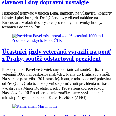
slavnost i dny dopravní nostalgie
Historické tramvaje v ulicích Brna, kamiony na výstavišti, koncerty
i festival plný burgerů. Druhý červnový víkend nabídne na
Brněnsku a v okolí desítky akcí pro rodiny, milovníky hudby,
techniky i dobrého jídla.
Účastníci jízdy veteránů vyrazili na pouť
z Prahy, soutěž odstartoval prezident
Prezident Petr Pavel ve čtvrtek ráno odstartoval soutěžní jízdu
veteránů 1000 mil československých z Prahy do Bratislavy a zpět.
Na start se postavilo 130 historických aut, z toho více než polovina
od českých výrobců. Jako první se po mávnutí prezidenta na trasu
vydala Jawa Minor Roadster z roku 1939 s ženskou posádkou.
Následoval další Roadster od téže značky, který vyslal na trať
ministr průmyslu a obchodu Karel Havlíček (ANO).