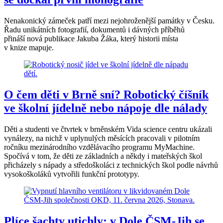
Nenakonický zámeček patří mezi nejohroženější památky v Česku.
Řadu unikátních fotografií, dokumentů i dávných příběhů
přináší nová publikace Jakuba Žáka, který historii místa
v knize mapuje.
O čem děti v Brně sní? Robotický číšník
ve školní jídelně nebo nápoje dle nálady
Děti a studenti ve čtvrtek v brněnském Vida science centru ukázali
vynálezy, na nichž v uplynulých měsících pracovali v pilotním
ročníku mezinárodního vzdělávacího programu MyMachine.
Spočívá v tom, že děti ze základních a někdy i mateřských škol
přicházely s nápady a středoškoláci z technických škol podle návrhů
vysokoškoláků vytvořili funkční prototypy.
Plíce šachty utichly: v Dole ČSM-Jih se