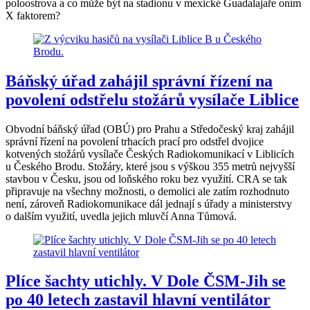
poloostrova a co může být na stadionu v mexické Guadalajaře oním
X faktorem?
Báňský úřad zahájil správní řízení na
povolení odstřelu stožárů vysílače Liblice
Obvodní báňský úřad (OBÚ) pro Prahu a Středočeský kraj zahájil
správní řízení na povolení trhacích prací pro odstřel dvojice
kotvených stožárů vysílače Českých Radiokomunikací v Liblicích
u Českého Brodu. Stožáry, které jsou s výškou 355 metrů nejvyšší
stavbou v Česku, jsou od loňského roku bez využití. CRA se tak
připravuje na všechny možnosti, o demolici ale zatím rozhodnuto
není, zároveň Radiokomunikace dál jednají s úřady a ministerstvy
o dalším využití, uvedla jejich mluvčí Anna Tůmová.
Plíce šachty utichly. V Dole ČSM-Jih se
po 40 letech zastavil hlavní ventilátor