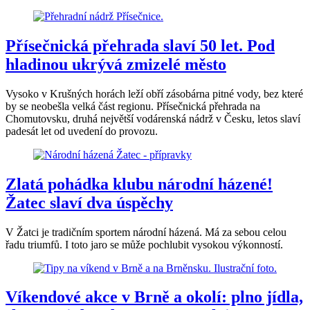
Přísečnická přehrada slaví 50 let. Pod
hladinou ukrývá zmizelé město
Vysoko v Krušných horách leží obří zásobárna pitné vody, bez které
by se neobešla velká část regionu. Přísečnická přehrada na
Chomutovsku, druhá největší vodárenská nádrž v Česku, letos slaví
padesát let od uvedení do provozu.
Zlatá pohádka klubu národní házené!
Žatec slaví dva úspěchy
V Žatci je tradičním sportem národní házená. Má za sebou celou
řadu triumfů. I toto jaro se může pochlubit vysokou výkonností.
Víkendové akce v Brně a okolí: plno jídla,