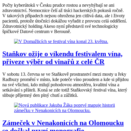
Počty kyberútoků v Česku prudce rostou a nevyhýbají se ani
zdravotnictví. Nemocnice čelí až tisíci hackerských pokusů ročně.
V takových případech nejsou ohrožena jen citlivá data, ale i životy
pacientů, protože útočníci dokážou vyřadit z provozu celá oddělení.
Zdravotnický holding Akeso nyní představil své technologicky
špičkové Datové centrum v Berouně.
Staňkov ožije o víkendu festivalem vína,
přiveze výběr od vinařů z celé ČR
V sobotu 13. června se ve Staňkově prostranství mezi mosty u řeky
Radbuzy promění v místo, kde poteče víno proudem a kde si přijdou
na své všichni, kdo milují pohodovou atmosféru, kvalitní vína a
setkávání s přáteli. Koná se zde totiž Staňkovský festival vína, který
slibuje příjemný den plný chutí a zážitků.
Zámeček v Nenakonicích na Olomoucku
se dočkal první monografie