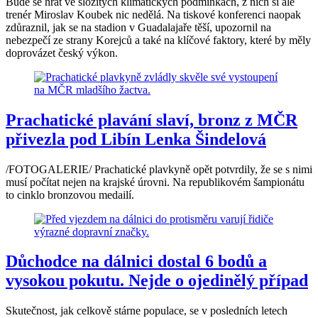
Bude se hrát ve složitých klimatických podmínkách, z nich si ale
trenér Miroslav Koubek nic nedělá. Na tiskové konferenci naopak
zdůraznil, jak se na stadion v Guadalajaře těší, upozornil na
nebezpečí ze strany Korejců a také na klíčové faktory, které by měly
doprovázet český výkon.
Prachatické plavání slaví, bronz z MČR
přivezla pod Libín Lenka Šindelová
/FOTOGALERIE/ Prachatické plavkyně opět potvrdily, že se s nimi
musí počítat nejen na krajské úrovni. Na republikovém šampionátu
to cinklo bronzovou medailí.
Důchodce na dálnici dostal 6 bodů a
vysokou pokutu. Nejde o ojedinělý případ
Skutečnost, jak celkově stárne populace, se v posledních letech