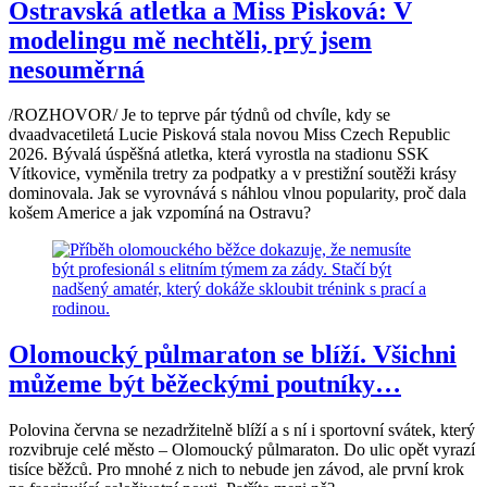
Ostravská atletka a Miss Pisková: V
modelingu mě nechtěli, prý jsem
nesouměrná
/ROZHOVOR/ Je to teprve pár týdnů od chvíle, kdy se
dvaadvacetiletá Lucie Pisková stala novou Miss Czech Republic
2026. Bývalá úspěšná atletka, která vyrostla na stadionu SSK
Vítkovice, vyměnila tretry za podpatky a v prestižní soutěži krásy
dominovala. Jak se vyrovnává s náhlou vlnou popularity, proč dala
košem Americe a jak vzpomíná na Ostravu?
Olomoucký půlmaraton se blíží. Všichni
můžeme být běžeckými poutníky…
Polovina června se nezadržitelně blíží a s ní i sportovní svátek, který
rozvibruje celé město – Olomoucký půlmaraton. Do ulic opět vyrazí
tisíce běžců. Pro mnohé z nich to nebude jen závod, ale první krok