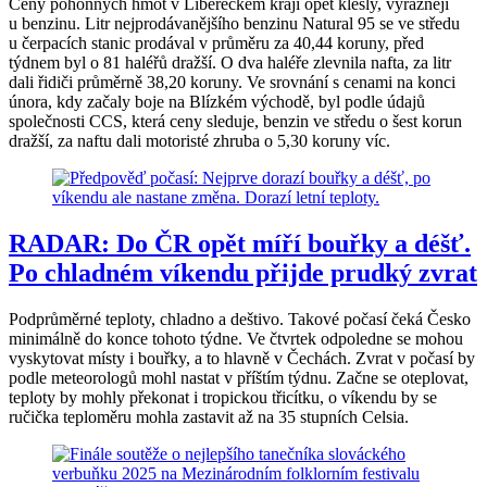
Ceny pohonných hmot v Libereckém kraji opět klesly, výrazněji
u benzinu. Litr nejprodávanějšího benzinu Natural 95 se ve středu
u čerpacích stanic prodával v průměru za 40,44 koruny, před
týdnem byl o 81 haléřů dražší. O dva haléře zlevnila nafta, za litr
dali řidiči průměrně 38,20 koruny. Ve srovnání s cenami na konci
února, kdy začaly boje na Blízkém východě, byl podle údajů
společnosti CCS, která ceny sleduje, benzin ve středu o šest korun
dražší, za naftu dali motoristé zhruba o 5,30 koruny víc.
RADAR: Do ČR opět míří bouřky a déšť.
Po chladném víkendu přijde prudký zvrat
Podprůměrné teploty, chladno a deštivo. Takové počasí čeká Česko
minimálně do konce tohoto týdne. Ve čtvrtek odpoledne se mohou
vyskytovat místy i bouřky, a to hlavně v Čechách. Zvrat v počasí by
podle meteorologů mohl nastat v příštím týdnu. Začne se oteplovat,
teploty by mohly překonat i tropickou třicítku, o víkendu by se
ručička teploměru mohla zastavit až na 35 stupních Celsia.