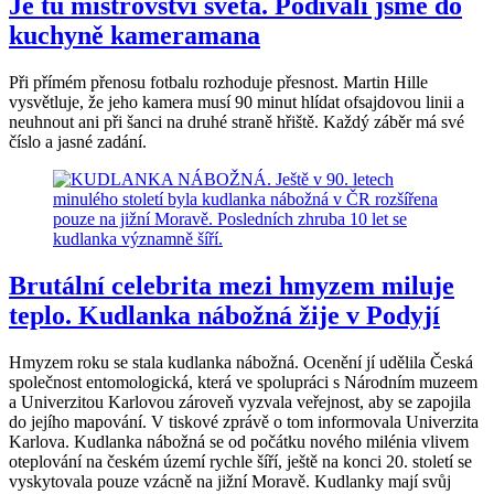
Je tu mistrovství světa. Podívali jsme do
kuchyně kameramana
Při přímém přenosu fotbalu rozhoduje přesnost. Martin Hille
vysvětluje, že jeho kamera musí 90 minut hlídat ofsajdovou linii a
neuhnout ani při šanci na druhé straně hřiště. Každý záběr má své
číslo a jasné zadání.
Brutální celebrita mezi hmyzem miluje
teplo. Kudlanka nábožná žije v Podyjí
Hmyzem roku se stala kudlanka nábožná. Ocenění jí udělila Česká
společnost entomologická, která ve spolupráci s Národním muzeem
a Univerzitou Karlovou zároveň vyzvala veřejnost, aby se zapojila
do jejího mapování. V tiskové zprávě o tom informovala Univerzita
Karlova. Kudlanka nábožná se od počátku nového milénia vlivem
oteplování na českém území rychle šíří, ještě na konci 20. století se
vyskytovala pouze vzácně na jižní Moravě. Kudlanky mají svůj