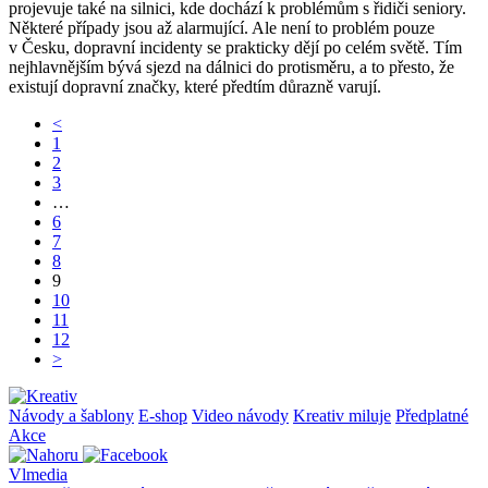
projevuje také na silnici, kde dochází k problémům s řidiči seniory.
Některé případy jsou až alarmující. Ale není to problém pouze
v Česku, dopravní incidenty se prakticky dějí po celém světě. Tím
nejhlavnějším bývá sjezd na dálnici do protisměru, a to přesto, že
existují dopravní značky, které předtím důrazně varují.
<
1
2
3
…
6
7
8
9
10
11
12
>
Návody a šablony
E-shop
Video návody
Kreativ miluje
Předplatné
Akce
Vlmedia