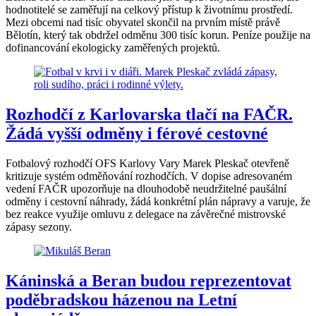
hodnotitelé se zaměřují na celkový přístup k životnímu prostředí.
Mezi obcemi nad tisíc obyvatel skončil na prvním místě právě
Bělotín, který tak obdržel odměnu 300 tisíc korun. Peníze použije na
dofinancování ekologicky zaměřených projektů.
Rozhodčí z Karlovarska tlačí na FAČR.
Žádá vyšší odměny i férové cestovné
Fotbalový rozhodčí OFS Karlovy Vary Marek Pleskač otevřeně
kritizuje systém odměňování rozhodčích. V dopise adresovaném
vedení FAČR upozorňuje na dlouhodobě neudržitelné paušální
odměny i cestovní náhrady, žádá konkrétní plán nápravy a varuje, že
bez reakce využije omluvu z delegace na závěrečné mistrovské
zápasy sezony.
Káninská a Beran budou reprezentovat
poděbradskou házenou na Letní