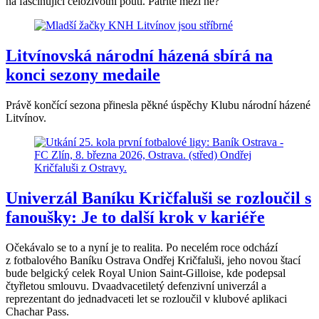
na fascinující celoživotní pouti. Patříte mezi ně?
Litvínovská národní házená sbírá na
konci sezony medaile
Právě končící sezona přinesla pěkné úspěchy Klubu národní házené
Litvínov.
Univerzál Baníku Kričfaluši se rozloučil s
fanoušky: Je to další krok v kariéře
Očekávalo se to a nyní je to realita. Po necelém roce odchází
z fotbalového Baníku Ostrava Ondřej Kričfaluši, jeho novou štací
bude belgický celek Royal Union Saint-Gilloise, kde podepsal
čtyřletou smlouvu. Dvaadvacetiletý defenzivní univerzál a
reprezentant do jednadvaceti let se rozloučil v klubové aplikaci
Chachar Pass.