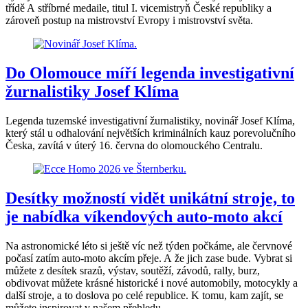
třídě A stříbrné medaile, titul I. vicemistryň České republiky a
zároveň postup na mistrovství Evropy i mistrovství světa.
Do Olomouce míří legenda investigativní
žurnalistiky Josef Klíma
Legenda tuzemské investigativní žurnalistiky, novinář Josef Klíma,
který stál u odhalování největších kriminálních kauz porevolučního
Česka, zavítá v úterý 16. června do olomouckého Centralu.
Desítky možností vidět unikátní stroje, to
je nabídka víkendových auto-moto akcí
Na astronomické léto si ještě víc než týden počkáme, ale červnové
počasí zatím auto-moto akcím přeje. A že jich zase bude. Vybrat si
můžete z desítek srazů, výstav, soutěží, závodů, rally, burz,
obdivovat můžete krásné historické i nové automobily, motocykly a
další stroje, a to doslova po celé republice. K tomu, kam zajít, se
můžete inspirovat v našem přehledu.