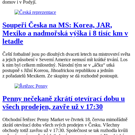
domov i v Podyjí.
Soupeři Česka na MS: Korea, JAR,
Mexiko a nadmořská výška i 8 tisíc km v
letadle
Čeští fotbalisté jsou po dlouhých dvaceti letech na mistrovství světa
a jejich působení v Severní Americe nemusí mít krátké trvání. Los
k nim byl celkem milosrdný. Národní tým se v „áčku“ utká
postupně s Jižní Koreou, Jihoafrickou republikou a jedním
z pořadatelů Mexikem. Ze skupiny se dá rozhodně postoupit.
Penny nečekaně zkrátí otevírací dobu u
všech prodejen, zavře už v 17:30
Obchodní řetězec Penny Market ve čtvrtek 18. června mimořádně
zkrátí otevírací dobu všech svých prodejen v Česku. Všechny
obchody totiž zavřou už v 17:30. Společnost se tak rozhodla kvůli