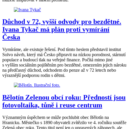
Důchod v 72, vyšší odvody pro bezdětné.
Ivana Tykač má plán proti vymírání
Česka
Vymíráme, ale existuje řešení. Pod tímto heslem představil institut
Solvo návrh, který má Česko připravit na nízkou porodnost, stárnutí
populace a budoucí tlak na veřejné finance. Počítá mimo jiné
s vyšším sociálním pojištěním pro bezdětné, omezením jejich nároku
na předčasný důchod, odchodem do penze až v 72 letech nebo
výraznější podporou rodin s dětmi.
Bělotín Zelenou obcí roku: Předností jsou
fotovoltaika, tůně i reuse centrum
Významným úspěchem se může pochlubit obec Bělotín na
Hranicku. Městečko s 1890 obyvateli zvítězilo ve 4. ročníku soutěže
Zelená obec roku. Tento titul není jen o upravených záhonech, ale