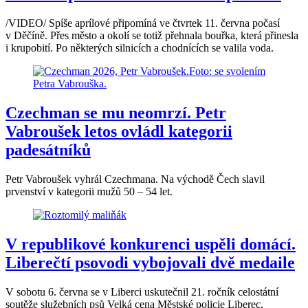
/VIDEO/ Spíše aprílové připomíná ve čtvrtek 11. června počasí
v Děčíně. Přes město a okolí se totiž přehnala bouřka, která přinesla
i krupobití. Po některých silnicích a chodnících se valila voda.
Czechman se mu neomrzí. Petr
Vabroušek letos ovládl kategorii
padesátníků
Petr Vabroušek vyhrál Czechmana. Na východě Čech slavil
prvenství v kategorii mužů 50 – 54 let.
V republikové konkurenci uspěli domácí.
Liberečtí psovodi vybojovali dvě medaile
V sobotu 6. června se v Liberci uskutečnil 21. ročník celostátní
soutěže služebních psů Velká cena Městské policie Liberec.