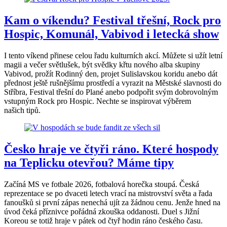
Kam o víkendu? Festival třešní, Rock pro
Hospic, Komunál, Vabivod i letecká show
I tento víkend přinese celou řadu kulturních akcí. Můžete si užít letní
magii a večer světlušek, být svědky křtu nového alba skupiny
Vabivod, prožít Rodinný den, projet Sulislavskou koridu anebo dát
přednost ještě rušnějšímu prostředí a vyrazit na Městské slavnosti do
Stříbra, Festival třešní do Plané anebo podpořit svým dobrovolným
vstupným Rock pro Hospic. Nechte se inspirovat výběrem
našich tipů.
Česko hraje ve čtyři ráno. Které hospody
na Teplicku otevřou? Máme tipy
Začíná MS ve fotbale 2026, fotbalová horečka stoupá. Česká
reprezentace se po dvaceti letech vrací na mistrovství světa a řada
fanoušků si první zápas nenechá ujít za žádnou cenu. Jenže hned na
úvod čeká příznivce pořádná zkouška oddanosti. Duel s Jižní
Koreou se totiž hraje v pátek od čtyř hodin ráno českého času.