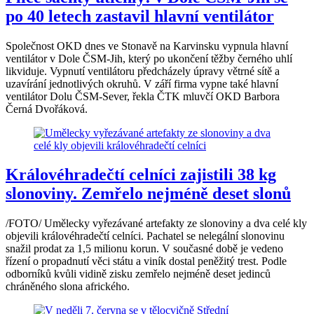
po 40 letech zastavil hlavní ventilátor
Společnost OKD dnes ve Stonavě na Karvinsku vypnula hlavní
ventilátor v Dole ČSM-Jih, který po ukončení těžby černého uhlí
likviduje. Vypnutí ventilátoru předcházely úpravy větrné sítě a
uzavírání jednotlivých okruhů. V září firma vypne také hlavní
ventilátor Dolu ČSM-Sever, řekla ČTK mluvčí OKD Barbora
Černá Dvořáková.
Královéhradečtí celníci zajistili 38 kg
slonoviny. Zemřelo nejméně deset slonů
/FOTO/ Umělecky vyřezávané artefakty ze slonoviny a dva celé kly
objevili královéhradečtí celníci. Pachatel se nelegální slonovinu
snažil prodat za 1,5 milionu korun. V současné době je vedeno
řízení o propadnutí věci státu a viník dostal peněžitý trest. Podle
odborníků kvůli vidině zisku zemřelo nejméně deset jedinců
chráněného slona afrického.