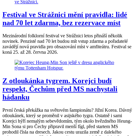
Festival ve Strážnici mění pravidla: lidé
nad 70 let zdarma, bez rezervace míst
Mezinárodní folklorní festival ve Strážnici letos přináší několik
novinek. Penzisté nad 70 let budou mít vstup zdarma a pořadatelé
zavádějí nová pravidla pro obsazování míst v amfiteátru. Festival se
koná 25. až 28. června 2026.
Z otloukánka tygrem. Korejci budí
respekt, Čechům před MS nachystali
hádanku
První česká překážka na světovém šampionátu? Jižní Korea. Dávný
otloukánek, který se proměnil v asijského tygra. Ostatně i sami
Korejci hýří nemalým sebevědomím, tým okolo hvězdného Heung-
Min Sona si pro Čechy připravil menší fígl, před startem MS
prohodil čísla na dresech. Jakou cestu urazila země z dalekého