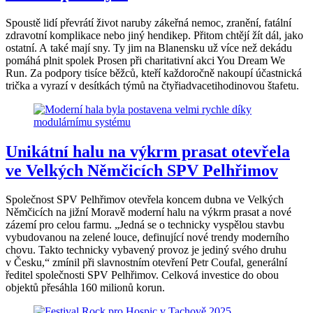
Spoustě lidí převrátí život naruby zákeřná nemoc, zranění, fatální
zdravotní komplikace nebo jiný hendikep. Přitom chtějí žít dál, jako
ostatní. A také mají sny. Ty jim na Blanensku už více než dekádu
pomáhá plnit spolek Prosen při charitativní akci You Dream We
Run. Za podpory tisíce běžců, kteří každoročně nakoupí účastnická
trička a vyrazí v desítkách týmů na čtyřiadvacetihodinovou štafetu.
Unikátní halu na výkrm prasat otevřela
ve Velkých Němčicích SPV Pelhřimov
Společnost SPV Pelhřimov otevřela koncem dubna ve Velkých
Němčicích na jižní Moravě moderní halu na výkrm prasat a nové
zázemí pro celou farmu. „Jedná se o technicky vyspělou stavbu
vybudovanou na zelené louce, definující nové trendy moderního
chovu. Takto technicky vybavený provoz je jediný svého druhu
v Česku,“ zmínil při slavnostním otevření Petr Coufal, generální
ředitel společnosti SPV Pelhřimov. Celková investice do obou
objektů přesáhla 160 milionů korun.