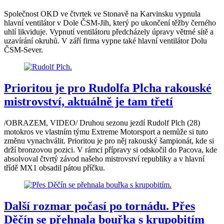
Společnost OKD ve čtvrtek ve Stonavě na Karvinsku vypnula
hlavní ventilátor v Dole ČSM-Jih, který po ukončení těžby černého
uhlí likviduje. Vypnutí ventilátoru předcházely úpravy větrné sítě a
uzavírání okruhů. V září firma vypne také hlavní ventilátor Dolu
ČSM-Sever.
Prioritou je pro Rudolfa Plcha rakouské
mistrovství, aktuálně je tam třetí
/OBRAZEM, VIDEO/ Druhou sezonu jezdí Rudolf Plch (28)
motokros ve vlastním týmu Extreme Motorsport a nemůže si tuto
změnu vynachválit. Prioritou je pro něj rakouský šampionát, kde si
drží bronzovou pozici. V rámci přípravy si odskočil do Pacova, kde
absolvoval čtvrtý závod našeho mistrovství republiky a v hlavní
třídě MX1 obsadil pátou příčku.
Další rozmar počasí po tornádu. Přes
Děčín se přehnala bouřka s krupobitím