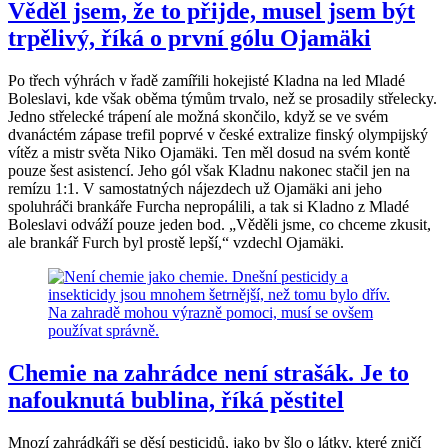
Věděl jsem, že to přijde, musel jsem být
trpělivý, říká o první gólu Ojamäki
Po třech výhrách v řadě zamířili hokejisté Kladna na led Mladé
Boleslavi, kde však oběma týmům trvalo, než se prosadily střelecky.
Jedno střelecké trápení ale možná skončilo, když se ve svém
dvanáctém zápase trefil poprvé v české extralize finský olympijský
vítěz a mistr světa Niko Ojamäki. Ten měl dosud na svém kontě
pouze šest asistencí. Jeho gól však Kladnu nakonec stačil jen na
remízu 1:1. V samostatných nájezdech už Ojamäki ani jeho
spoluhráči brankáře Furcha nepropálili, a tak si Kladno z Mladé
Boleslavi odváží pouze jeden bod. „Věděli jsme, co chceme zkusit,
ale brankář Furch byl prostě lepší,“ vzdechl Ojamäki.
Chemie na zahrádce není strašák. Je to
nafouknutá bublina, říká pěstitel
Mnozí zahrádkáři se děsí pesticidů, jako by šlo o látky, které zničí