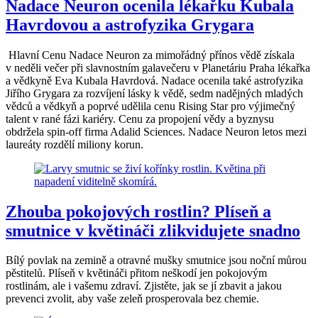
Nadace Neuron ocenila lékařku Kubala
Havrdovou a astrofyzika Grygara
Hlavní Cenu Nadace Neuron za mimořádný přínos vědě získala
v neděli večer při slavnostním galavečeru v Planetáriu Praha lékařka
a vědkyně Eva Kubala Havrdová. Nadace ocenila také astrofyzika
Jiřího Grygara za rozvíjení lásky k vědě, sedm nadějných mladých
vědců a vědkyň a poprvé udělila cenu Rising Star pro výjimečný
talent v rané fázi kariéry. Cenu za propojení vědy a byznysu
obdržela spin-off firma Adalid Sciences. Nadace Neuron letos mezi
laureáty rozdělí miliony korun.
Zhouba pokojových rostlin? Plíseň a
smutnice v květináči zlikvidujete snadno
Bílý povlak na zemině a otravné mušky smutnice jsou noční můrou
pěstitelů. Plíseň v květináči přitom neškodí jen pokojovým
rostlinám, ale i vašemu zdraví. Zjistěte, jak se jí zbavit a jakou
prevenci zvolit, aby vaše zeleň prosperovala bez chemie.