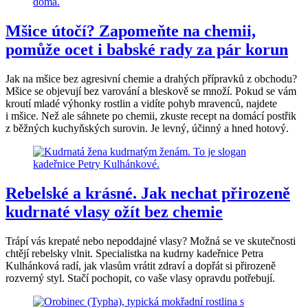
Mšice útočí? Zapomeňte na chemii,
pomůže ocet i babské rady za pár korun
Jak na mšice bez agresivní chemie a drahých přípravků z obchodu?
Mšice se objevují bez varování a bleskově se množí. Pokud se vám
kroutí mladé výhonky rostlin a vidíte pohyb mravenců, najdete
i mšice. Než ale sáhnete po chemii, zkuste recept na domácí postřik
z běžných kuchyňských surovin. Je levný, účinný a hned hotový.
Rebelské a krásné. Jak nechat přirozeně
kudrnaté vlasy ožít bez chemie
Trápí vás krepaté nebo nepoddajné vlasy? Možná se ve skutečnosti
chtějí rebelsky vlnit. Specialistka na kudrny kadeřnice Petra
Kulhánková radí, jak vlasům vrátit zdraví a dopřát si přirozeně
rozverný styl. Stačí pochopit, co vaše vlasy opravdu potřebují.