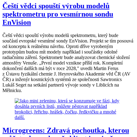
Čeští vědci spouští výrobu modelů
spektrometru pro vesmírnou sondu
EnVision
Čeští vědci spouští výrobu modelů spektrometru, který bude
součástí evropské vesmírné sondy EnVision. Projekt se tím posouvá
od konceptu k reálnému návrhu. Oproti dříve vyrobeným
prototypům budou mít modely například i součástky odolné
radiačnímu záření. Spektrometr bude analyzovat chemické složení
atmosféry Venuše. „První model vznikne příští rok. Kompletní
dokončení dalších má být v roce 2028," uvedli Martin Ferus
z Ústavu fyzikální chemie J. Heyrovského Akademie věd ČR (AV
ČR) a inženýr kosmických systémů ze společnosti Sawtronics
Lukáš Seget na setkání partnerů vývoje sondy v Liblicích na
Mělnicku.
Microgreens: Zdravá pochoutka, kterou