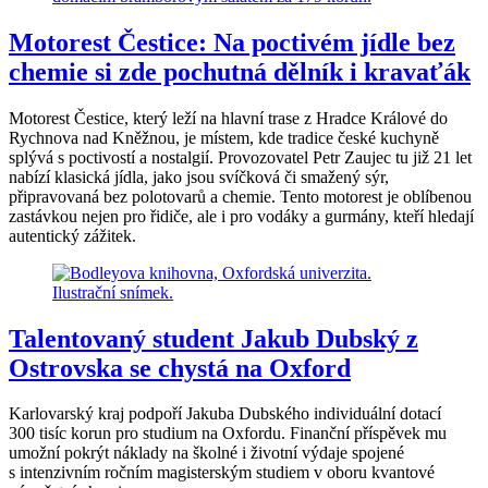
Motorest Čestice: Na poctivém jídle bez
chemie si zde pochutná dělník i kravaťák
Motorest Čestice, který leží na hlavní trase z Hradce Králové do
Rychnova nad Kněžnou, je místem, kde tradice české kuchyně
splývá s poctivostí a nostalgií. Provozovatel Petr Zaujec tu již 21 let
nabízí klasická jídla, jako jsou svíčková či smažený sýr,
připravovaná bez polotovarů a chemie. Tento motorest je oblíbenou
zastávkou nejen pro řidiče, ale i pro vodáky a gurmány, kteří hledají
autentický zážitek.
Talentovaný student Jakub Dubský z
Ostrovska se chystá na Oxford
Karlovarský kraj podpoří Jakuba Dubského individuální dotací
300 tisíc korun pro studium na Oxfordu. Finanční příspěvek mu
umožní pokrýt náklady na školné i životní výdaje spojené
s intenzivním ročním magisterským studiem v oboru kvantové