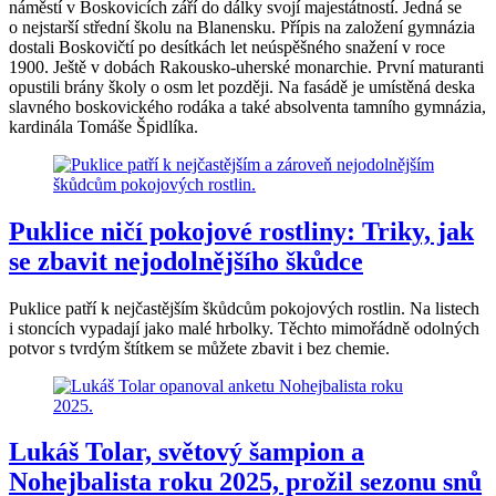
náměstí v Boskovicích září do dálky svojí majestátností. Jedná se
o nejstarší střední školu na Blanensku. Přípis na založení gymnázia
dostali Boskovičtí po desítkách let neúspěšného snažení v roce
1900. Ještě v dobách Rakousko-uherské monarchie. První maturanti
opustili brány školy o osm let později. Na fasádě je umístěná deska
slavného boskovického rodáka a také absolventa tamního gymnázia,
kardinála Tomáše Špidlíka.
Puklice ničí pokojové rostliny: Triky, jak
se zbavit nejodolnějšího škůdce
Puklice patří k nejčastějším škůdcům pokojových rostlin. Na listech
i stoncích vypadají jako malé hrbolky. Těchto mimořádně odolných
potvor s tvrdým štítkem se můžete zbavit i bez chemie.
Lukáš Tolar, světový šampion a
Nohejbalista roku 2025, prožil sezonu snů