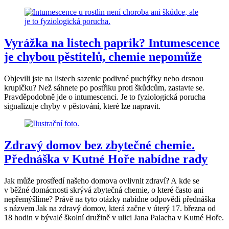
Vyrážka na listech paprik? Intumescence
je chybou pěstitelů, chemie nepomůže
Objevili jste na listech sazenic podivné puchýřky nebo drsnou
krupičku? Než sáhnete po postřiku proti škůdcům, zastavte se.
Pravděpodobně jde o intumescenci. Je to fyziologická porucha
signalizuje chyby v pěstování, které lze napravit.
Zdravý domov bez zbytečné chemie.
Přednáška v Kutné Hoře nabídne rady
Jak může prostředí našeho domova ovlivnit zdraví? A kde se
v běžné domácnosti skrývá zbytečná chemie, o které často ani
nepřemýšlíme? Právě na tyto otázky nabídne odpovědi přednáška
s názvem Jak na zdravý domov, která začne v úterý 17. března od
18 hodin v bývalé školní družině v ulici Jana Palacha v Kutné Hoře.