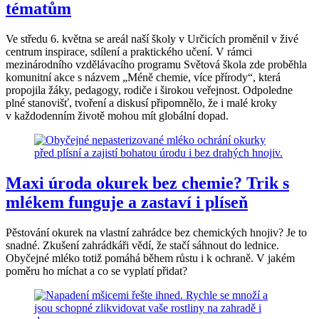
tématům
Ve středu 6. května se areál naší školy v Určicích proměnil v živé
centrum inspirace, sdílení a praktického učení. V rámci
mezinárodního vzdělávacího programu Světová škola zde proběhla
komunitní akce s názvem „Méně chemie, více přírody“, která
propojila žáky, pedagogy, rodiče i širokou veřejnost. Odpoledne
plné stanovišť, tvoření a diskusí připomnělo, že i malé kroky
v každodenním životě mohou mít globální dopad.
Maxi úroda okurek bez chemie? Trik s
mlékem funguje a zastaví i plíseň
Pěstování okurek na vlastní zahrádce bez chemických hnojiv? Je to
snadné. Zkušení zahrádkáři vědí, že stačí sáhnout do lednice.
Obyčejné mléko totiž pomáhá během růstu i k ochraně. V jakém
poměru ho míchat a co se vyplatí přidat?