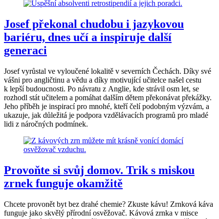
Josef překonal chudobu i jazykovou
bariéru, dnes učí a inspiruje další
generaci
Josef vyrůstal ve vyloučené lokalitě v severních Čechách. Díky své
vášni pro angličtinu a vědu a díky motivující učitelce našel cestu
k lepší budoucnosti. Po návratu z Anglie, kde strávil osm let, se
rozhodl stát učitelem a pomáhat dalším dětem překonávat překážky.
Jeho příběh je inspirací pro mnohé, kteří čelí podobným výzvám, a
ukazuje, jak důležitá je podpora vzdělávacích programů pro mladé
lidi z náročných podmínek.
Provoňte si svůj domov. Trik s miskou
zrnek funguje okamžitě
Chcete provonět byt bez drahé chemie? Zkuste kávu! Zrnková káva
funguje jako skvělý přírodní osvěžovač. Kávová zrnka v misce