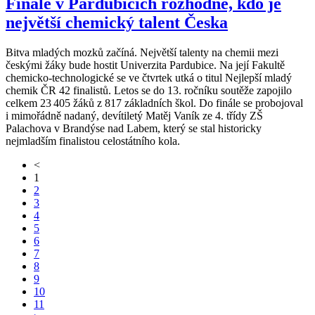
Finále v Pardubicích rozhodne, kdo je
největší chemický talent Česka
Bitva mladých mozků začíná. Největší talenty na chemii mezi
českými žáky bude hostit Univerzita Pardubice. Na její Fakultě
chemicko-technologické se ve čtvrtek utká o titul Nejlepší mladý
chemik ČR 42 finalistů. Letos se do 13. ročníku soutěže zapojilo
celkem 23 405 žáků z 817 základních škol. Do finále se probojoval
i mimořádně nadaný, devítiletý Matěj Vaník ze 4. třídy ZŠ
Palachova v Brandýse nad Labem, který se stal historicky
nejmladším finalistou celostátního kola.
<
1
2
3
4
5
6
7
8
9
10
11