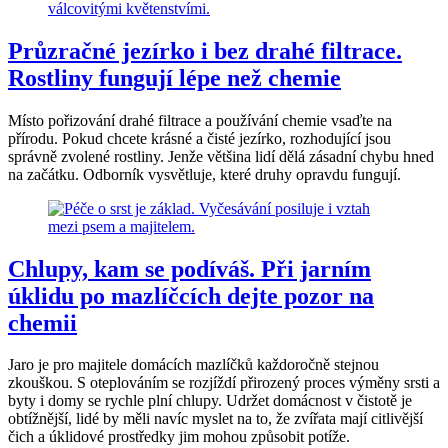
Průzračné jezírko i bez drahé filtrace.
Rostliny fungují lépe než chemie
Místo pořizování drahé filtrace a používání chemie vsaďte na
přírodu. Pokud chcete krásné a čisté jezírko, rozhodující jsou
správně zvolené rostliny. Jenže většina lidí dělá zásadní chybu hned
na začátku. Odborník vysvětluje, které druhy opravdu fungují.
Chlupy, kam se podíváš. Při jarním
úklidu po mazlíčcích dejte pozor na
chemii
Jaro je pro majitele domácích mazlíčků každoročně stejnou
zkouškou. S oteplováním se rozjíždí přirozený proces výměny srsti a
byty i domy se rychle plní chlupy. Udržet domácnost v čistotě je
obtížnější, lidé by měli navíc myslet na to, že zvířata mají citlivější
čich a úklidové prostředky jim mohou způsobit potíže.