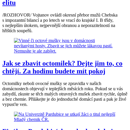
elitu
/ROZHOVOR/ Vojtanov ovládl okresní přebor mužů Chebska
s impozantní bilancí a po letech se vrací do krajské I. B třídy,
s nejlepším útokem, nejpevnější obranou a neporazitelností na
hřištích soupeřů.
Jak se zbavit octomilek? Dejte jim to, co
chtějí. Za hodinu budete mít pokoj
Octomilky neboli ovocné mušky se zpravidla v našich
domácnostech objevují v teplejších měsících roku. Pokud se u vás
zabydlí, zkuste se těch malých otravných mušek zbavit rychle, úplně
a bez chemie. Přilákejte je do jednoduché domácí pasti a pak je živé
vypusťte ven.