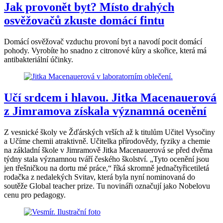
Jak provonět byt? Místo drahých
osvěžovačů zkuste domácí fintu
Domácí osvěžovač vzduchu provoní byt a navodí pocit domácí
pohody. Vyrobíte ho snadno z citronové kůry a skořice, která má
antibakteriální účinky.
Učí srdcem i hlavou. Jitka Macenauerová
z Jimramova získala významná ocenění
Z vesnické školy ve Žďárských vrších až k titulům Učitel Vysočiny
a Učíme chemii atraktivně. Učitelka přírodovědy, fyziky a chemie
na základní škole v Jimramově Jitka Macenauerová se před dvěma
týdny stala významnou tváří českého školství. „Tyto ocenění jsou
jen třešničkou na dortu mé práce,“ říká skromně jednačtyřicetiletá
rodačka z nedalekých Svitav, která byla nyní nominovaná do
soutěže Global teacher prize. Tu novináři označují jako Nobelovu
cenu pro pedagogy.