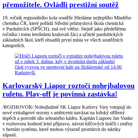
přemožitele. Ovládli prestižní soutěž
19. ročník regionálního kola soutěže Hledáme nejlepšího Mladého
chemika ČR, které pořádá Střední průmyslová škola chemická
v Pardubicích (SPŠCH), zná své vítěze. Stejně jako předešlému
ročníku i tomu letošnímu kralovali žáci a učitelé pardubických
základních škol, kteří obsadili první místa ve všech soutěžních
kategoriích.
Karlovarský Liapor roztočí nohejbalovou
ruletu. Play-off je povinná zastávka!
/ROZHOVOR/ Nohejbalisté SK Liapor Karlovy Vary vstupují do
nové extraligové sezony s ambicemi navázat na loňský stříbrný
úspěch a potvrdit sílu sehraného kádru. Kapitán Liaporu Jan Vanke
v rozhovoru hodnotí letní přípravu, návrat klíčových hráčů i změny
v herním systému, které mohou výrazně promluvit do taktiky
zápasů.