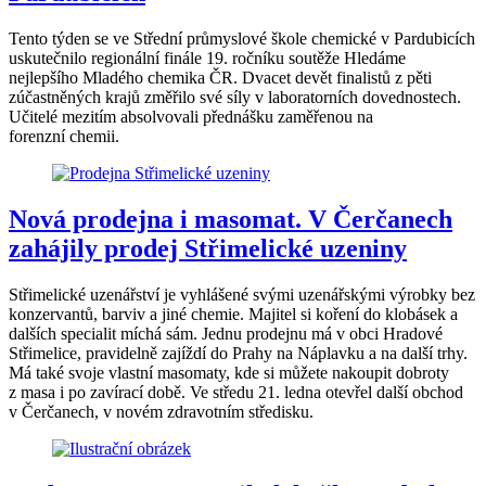
Tento týden se ve Střední průmyslové škole chemické v Pardubicích
uskutečnilo regionální finále 19. ročníku soutěže Hledáme
nejlepšího Mladého chemika ČR. Dvacet devět finalistů z pěti
zúčastněných krajů změřilo své síly v laboratorních dovednostech.
Učitelé mezitím absolvovali přednášku zaměřenou na
forenzní chemii.
Nová prodejna i masomat. V Čerčanech
zahájily prodej Střimelické uzeniny
Střimelické uzenářství je vyhlášené svými uzenářskými výrobky bez
konzervantů, barviv a jiné chemie. Majitel si koření do klobásek a
dalších specialit míchá sám. Jednu prodejnu má v obci Hradové
Střimelice, pravidelně zajíždí do Prahy na Náplavku a na další trhy.
Má také svoje vlastní masomaty, kde si můžete nakoupit dobroty
z masa i po zavírací době. Ve středu 21. ledna otevřel další obchod
v Čerčanech, v novém zdravotním středisku.