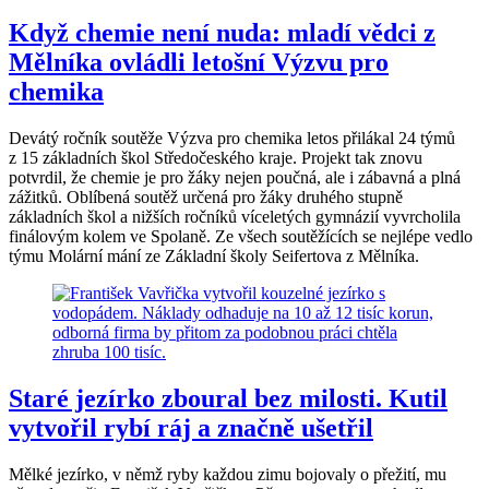
Když chemie není nuda: mladí vědci z
Mělníka ovládli letošní Výzvu pro
chemika
Devátý ročník soutěže Výzva pro chemika letos přilákal 24 týmů
z 15 základních škol Středočeského kraje. Projekt tak znovu
potvrdil, že chemie je pro žáky nejen poučná, ale i zábavná a plná
zážitků. Oblíbená soutěž určená pro žáky druhého stupně
základních škol a nižších ročníků víceletých gymnázií vyvrcholila
finálovým kolem ve Spolaně. Ze všech soutěžících se nejlépe vedlo
týmu Molární mání ze Základní školy Seifertova z Mělníka.
Staré jezírko zboural bez milosti. Kutil
vytvořil rybí ráj a značně ušetřil
Mělké jezírko, v němž ryby každou zimu bojovaly o přežití, mu