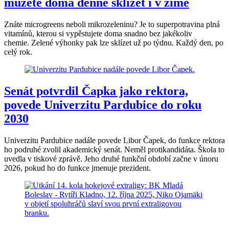
můžete doma denně sklízet i v zimě
Znáte microgreens neboli mikrozeleninu? Je to superpotravina plná
vitamínů, kterou si vypěstujete doma snadno bez jakékoliv
chemie. Zelené výhonky pak lze sklízet už po týdnu. Každý den, po
celý rok.
Senát potvrdil Čapka jako rektora,
povede Univerzitu Pardubice do roku
2030
Univerzitu Pardubice nadále povede Libor Čapek, do funkce rektora
ho podruhé zvolil akademický senát. Neměl protikandidáta. Škola to
uvedla v tiskové zprávě. Jeho druhé funkční období začne v únoru
2026, pokud ho do funkce jmenuje prezident.