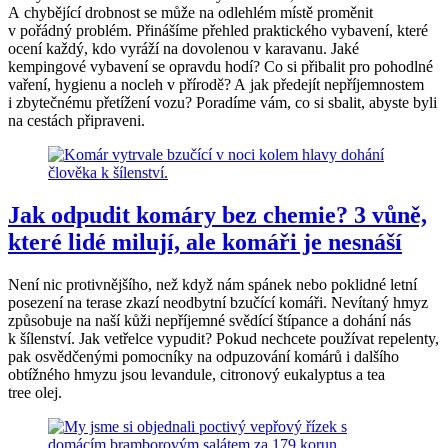
A chybějící drobnost se může na odlehlém místě proměnit
v pořádný problém. Přinášíme přehled praktického vybavení, které
ocení každý, kdo vyráží na dovolenou v karavanu. Jaké
kempingové vybavení se opravdu hodí? Co si přibalit pro pohodlné
vaření, hygienu a nocleh v přírodě? A jak předejít nepříjemnostem
i zbytečnému přetížení vozu? Poradíme vám, co si sbalit, abyste byli
na cestách připraveni.
Jak odpudit komáry bez chemie? 3 vůně,
které lidé milují, ale komáři je nesnáší
Není nic protivnějšího, než když nám spánek nebo poklidné letní
posezení na terase zkazí neodbytní bzučící komáři. Nevítaný hmyz
způsobuje na naší kůži nepříjemné svědící štípance a dohání nás
k šílenství. Jak vetřelce vypudit? Pokud nechcete používat repelenty,
pak osvědčenými pomocníky na odpuzování komárů i dalšího
obtížného hmyzu jsou levandule, citronový eukalyptus a tea
tree olej.