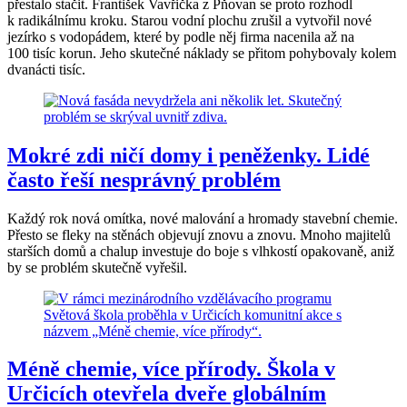
přestalo stačit. František Vavřička z Pňovan se proto rozhodl
k radikálnímu kroku. Starou vodní plochu zrušil a vytvořil nové
jezírko s vodopádem, které by podle něj firma nacenila až na
100 tisíc korun. Jeho skutečné náklady se přitom pohybovaly kolem
dvanácti tisíc.
Mokré zdi ničí domy i peněženky. Lidé
často řeší nesprávný problém
Každý rok nová omítka, nové malování a hromady stavební chemie.
Přesto se fleky na stěnách objevují znovu a znovu. Mnoho majitelů
starších domů a chalup investuje do boje s vlhkostí opakovaně, aniž
by se problém skutečně vyřešil.
Méně chemie, více přírody. Škola v
Určicích otevřela dveře globálním