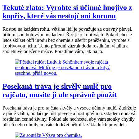
Tekuté zlato: Vyrobte si účinné hnojivo z
kopřiv, které vás nestojí ani korunu
Rostou na každém rohu, většina lidí je považuje za otravný plevel,
přitom jsou hotovým pokladem. Řeč je o kopřivách. Pokud chcete
letos sklízet obří úrodu bez chemie a ušetřit peněženku, vyrobte si
kopřivovou jíchu. Tento přírodní zázrak dodá rostlinám vitalitu a
spolehlivě odežene mšice. Poradíme vám, jak na to.
Posekaná tráva je skvělý mulč pro
rajčata, musíte ji ale správně použít
Posekaná tráva je pro rajčata skvělý a vysoce účinný mulč. Zadržuje
v půdě vláhu, potlačuje růst plevele a postupným rozkladem dodává
rostlinám cenné živiny. Pokud ale nechcete, aby vám stonky chytily
plíseň nebo uhnily, musíte dodržet několik základních pravidel.