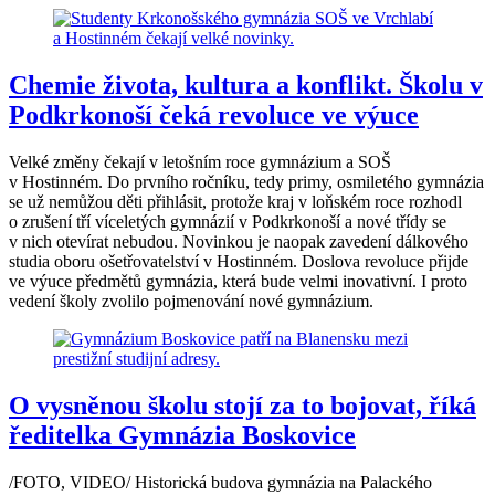
Chemie života, kultura a konflikt. Školu v
Podkrkonoší čeká revoluce ve výuce
Velké změny čekají v letošním roce gymnázium a SOŠ
v Hostinném. Do prvního ročníku, tedy primy, osmiletého gymnázia
se už nemůžou děti přihlásit, protože kraj v loňském roce rozhodl
o zrušení tří víceletých gymnázií v Podkrkonoší a nové třídy se
v nich otevírat nebudou. Novinkou je naopak zavedení dálkového
studia oboru ošetřovatelství v Hostinném. Doslova revoluce přijde
ve výuce předmětů gymnázia, která bude velmi inovativní. I proto
vedení školy zvolilo pojmenování nové gymnázium.
O vysněnou školu stojí za to bojovat, říká
ředitelka Gymnázia Boskovice
/FOTO, VIDEO/ Historická budova gymnázia na Palackého