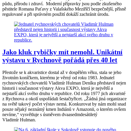
půdu, přírodu i zdraví. Moderní přípravky jsou podle zkušeného
pěstitele Romana Paťavy z Valašského Meziříčí bezpečnější, přísně
regulované a při správném použití dokáží zachránit úrodu.
Jako kluk rybičky mít nemohl. Unikátní
výstavu v Rychnově pořádá přes 40 let
Přestože se k akvaristice dostal až v dospělém věku, stala se jeho
životním koníčkem, kterému je věrný od roku 1983. Jednatel
rychnovských chovatelů Vladimír Hulman Deníku představil nejen
historii i současnost výstavy Akva EXPO, která je největší a
nejstarší akcí svého druhu v republice. Od roku 1977 jich akvaristé
z Rychnova a okolí uspořádali šestačtyřicet. „Žádná jiná organizace
na světě takový počet výstav nemá. Konkurovat by nám mohl snad
pouze nějaký neznámý kmen Indiánů v Amazonii, o kterém ovšem
nevíme,“ vysvětluje s úsměvem dvaasedmdesátiletý
Vladimír Hulman.