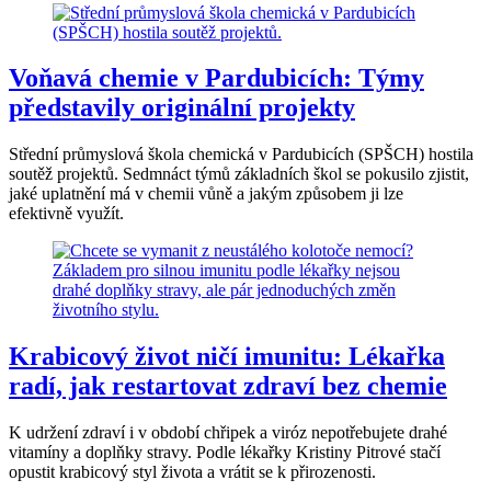
Voňavá chemie v Pardubicích: Týmy
představily originální projekty
Střední průmyslová škola chemická v Pardubicích (SPŠCH) hostila
soutěž projektů. Sedmnáct týmů základních škol se pokusilo zjistit,
jaké uplatnění má v chemii vůně a jakým způsobem ji lze
efektivně využít.
Krabicový život ničí imunitu: Lékařka
radí, jak restartovat zdraví bez chemie
K udržení zdraví i v období chřipek a viróz nepotřebujete drahé
vitamíny a doplňky stravy. Podle lékařky Kristiny Pitrové stačí
opustit krabicový styl života a vrátit se k přirozenosti.