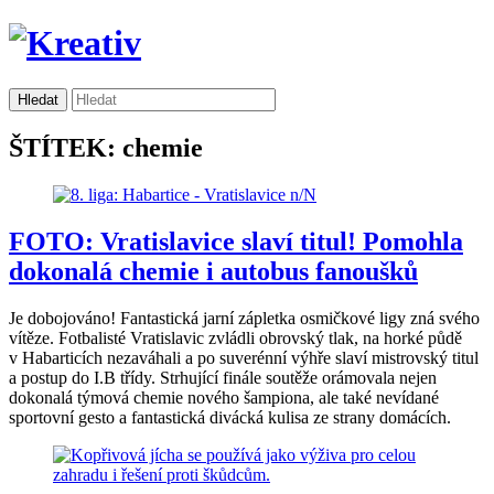
ŠTÍTEK: chemie
FOTO: Vratislavice slaví titul! Pomohla
dokonalá chemie i autobus fanoušků
Je dobojováno! Fantastická jarní zápletka osmičkové ligy zná svého
vítěze. Fotbalisté Vratislavic zvládli obrovský tlak, na horké půdě
v Habarticích nezaváhali a po suverénní výhře slaví mistrovský titul
a postup do I.B třídy. Strhující finále soutěže orámovala nejen
dokonalá týmová chemie nového šampiona, ale také nevídané
sportovní gesto a fantastická divácká kulisa ze strany domácích.