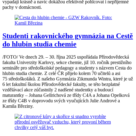
vypadají krásně a navíc dokážou efektivně pohlcovat i nepříjemné
pachy v domácnosti.
Studenti rakovnického gymnázia na Cestě
do hlubin studia chemie
/FOTO/ Ve dnech 29. – 30. října 2025 uspořádala Přírodovědecká
fakulta Univerzity Karlovy, sekce chemie, již 10. ročník prestižního
semináře pro středoškolské pedagogy a studenty s názvem Cesta do
hlubin studia chemie. Z celé ČR přijelo kolem 70 učitelů a asi
75 středoškoláků. Z našeho Gymnázia Zikmunda Wintra, které je už
6 let fakultní školou Přírodovědecké fakulty, se této bezplatné
vzdělávací akce zúčastnily 2 nadšené studentky a budoucí
maturantky – Johana Gellrichová ze třídy C4A a Johana Opelková
ze třídy C4B v doprovodu svých vyučujících Julie Andrové a
Kamila Březiny.