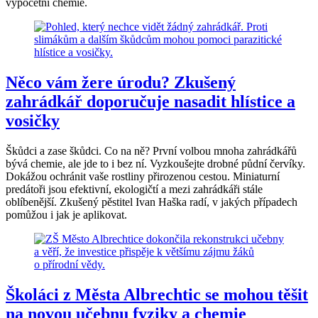
výpočetní chemie.
Něco vám žere úrodu? Zkušený
zahrádkář doporučuje nasadit hlístice a
vosičky
Škůdci a zase škůdci. Co na ně? První volbou mnoha zahrádkářů
bývá chemie, ale jde to i bez ní. Vyzkoušejte drobné půdní červíky.
Dokážou ochránit vaše rostliny přirozenou cestou. Miniaturní
predátoři jsou efektivní, ekologičtí a mezi zahrádkáři stále
oblíbenější. Zkušený pěstitel Ivan Haška radí, v jakých případech
pomůžou i jak je aplikovat.
Školáci z Města Albrechtic se mohou těšit
na novou učebnu fyziky a chemie