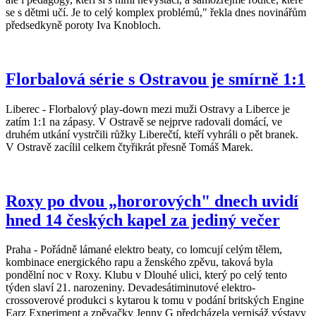
se s dětmi učí. Je to celý komplex problémů," řekla dnes novinářům
předsedkyně poroty Iva Knobloch.
Florbalová série s Ostravou je smírně 1:1
Liberec - Florbalový play-down mezi muži Ostravy a Liberce je
zatím 1:1 na zápasy. V Ostravě se nejprve radovali domácí, ve
druhém utkání vystrčili růžky Liberečtí, kteří vyhráli o pět branek.
V Ostravě zacílil celkem čtyřikrát přesně Tomáš Marek.
Roxy po dvou „hororových" dnech uvidí
hned 14 českých kapel za jediný večer
Praha - Pořádně lámané elektro beaty, co lomcují celým tělem,
kombinace energického rapu a ženského zpěvu, taková byla
pondělní noc v Roxy. Klubu v Dlouhé ulici, který po celý tento
týden slaví 21. narozeniny. Devadesátiminutové elektro-
crossoverové produkci s kytarou k tomu v podání britských Engine
Earz Experiment a zpěvačky Jenny G předcházela vernisáž výstavy