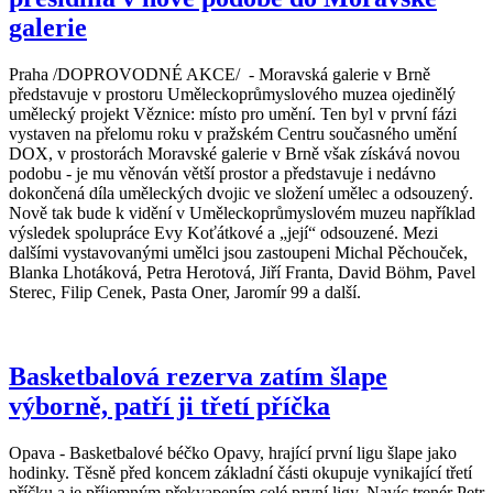
galerie
Praha /DOPROVODNÉ AKCE/ - Moravská galerie v Brně
představuje v prostoru Uměleckoprůmyslového muzea ojedinělý
umělecký projekt Věznice: místo pro umění. Ten byl v první fázi
vystaven na přelomu roku v pražském Centru současného umění
DOX, v prostorách Moravské galerie v Brně však získává novou
podobu - je mu věnován větší prostor a představuje i nedávno
dokončená díla uměleckých dvojic ve složení umělec a odsouzený.
Nově tak bude k vidění v Uměleckoprůmyslovém muzeu například
výsledek spolupráce Evy Koťátkové a „její“ odsouzené. Mezi
dalšími vystavovanými umělci jsou zastoupeni Michal Pěchouček,
Blanka Lhotáková, Petra Herotová, Jiří Franta, David Böhm, Pavel
Sterec, Filip Cenek, Pasta Oner, Jaromír 99 a další.
Basketbalová rezerva zatím šlape
výborně, patří ji třetí příčka
Opava - Basketbalové béčko Opavy, hrající první ligu šlape jako
hodinky. Těsně před koncem základní části okupuje vynikající třetí
příčku a je příjemným překvapením celé první ligy. Navíc trenér Petr