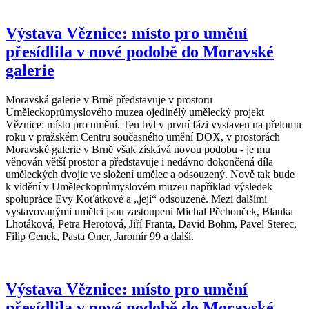
Výstava Věznice: místo pro umění
přesídlila v nové podobě do Moravské
galerie
Moravská galerie v Brně představuje v prostoru
Uměleckoprůmyslového muzea ojedinělý umělecký projekt
Věznice: místo pro umění. Ten byl v první fázi vystaven na přelomu
roku v pražském Centru současného umění DOX, v prostorách
Moravské galerie v Brně však získává novou podobu - je mu
věnován větší prostor a představuje i nedávno dokončená díla
uměleckých dvojic ve složení umělec a odsouzený. Nově tak bude
k vidění v Uměleckoprůmyslovém muzeu například výsledek
spolupráce Evy Koťátkové a „její“ odsouzené. Mezi dalšími
vystavovanými umělci jsou zastoupeni Michal Pěchouček, Blanka
Lhotáková, Petra Herotová, Jiří Franta, David Böhm, Pavel Sterec,
Filip Cenek, Pasta Oner, Jaromír 99 a další.
Výstava Věznice: místo pro umění
přesídlila v nové podobě do Moravské