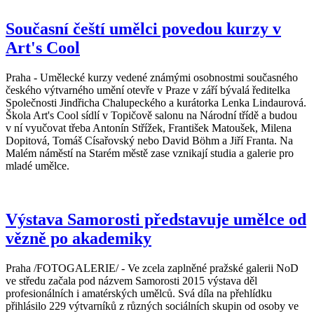
Současní čeští umělci povedou kurzy v
Art's Cool
Praha - Umělecké kurzy vedené známými osobnostmi současného
českého výtvarného umění otevře v Praze v září bývalá ředitelka
Společnosti Jindřicha Chalupeckého a kurátorka Lenka Lindaurová.
Škola Art's Cool sídlí v Topičově salonu na Národní třídě a budou
v ní vyučovat třeba Antonín Střížek, František Matoušek, Milena
Dopitová, Tomáš Císařovský nebo David Böhm a Jiří Franta. Na
Malém náměstí na Starém městě zase vznikají studia a galerie pro
mladé umělce.
Výstava Samorosti představuje umělce od
vězně po akademiky
Praha /FOTOGALERIE/ - Ve zcela zaplněné pražské galerii NoD
ve středu začala pod názvem Samorosti 2015 výstava děl
profesionálních i amatérských umělců. Svá díla na přehlídku
přihlásilo 229 výtvarníků z různých sociálních skupin od osoby ve