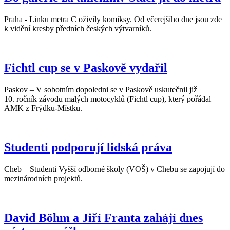
Praha - Linku metra C oživily komiksy. Od včerejšího dne jsou zde
k vidění kresby předních českých výtvarníků.
Fichtl cup se v Paskově vydařil
Paskov – V sobotním dopoledni se v Paskově uskutečnil již
10. ročník závodu malých motocyklů (Fichtl cup), který pořádal
AMK z Frýdku-Místku.
Studenti podporují lidská práva
Cheb – Studenti Vyšší odborné školy (VOŠ) v Chebu se zapojují do
mezinárodních projektů.
David Böhm a Jiří Franta zahájí dnes