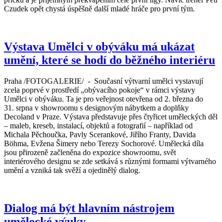
Czudek opět chystá úspěšně další mladé hráče pro první tým.
Výstava Umělci v obýváku má ukázat
umění, které se hodí do běžného interiéru
Praha /FOTOGALERIE/ - Současní výtvarní umělci vystavují
zcela poprvé v prostředí „obývacího pokoje“ v rámci výstavy
Umělci v obýváku. Ta je pro veřejnost otevřena od 2. března do
31. srpna v showroomu s designovým nábytkem a doplňky
Decoland v Praze. Výstava představuje přes čtyřicet uměleckých děl
– maleb, kreseb, instalací, objektů a fotografií – například od
Michala Pěchoučka, Pavly Scerankové, Jiřího Franty, Davida
Böhma, Evžena Šimery nebo Terezy Sochorové. Umělecká díla
jsou přirozeně začleněna do expozice showroomu, svět
interiérového designu se zde setkává s různými formami výtvarného
umění a vzniká tak svěží a ojedinělý dialog.
Dialog má být hlavním nástrojem
umělecké výuky