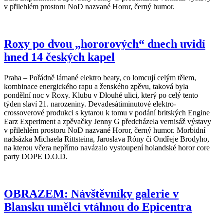
v přilehlém prostoru NoD nazvané Horor, černý humor.
Roxy po dvou „hororových“ dnech uvidí
hned 14 českých kapel
Praha – Pořádně lámané elektro beaty, co lomcují celým tělem,
kombinace energického rapu a ženského zpěvu, taková byla
pondělní noc v Roxy. Klubu v Dlouhé ulici, který po celý tento
týden slaví 21. narozeniny. Devadesátiminutové elektro-
crossoverové produkci s kytarou k tomu v podání britských Engine
Earz Experiment a zpěvačky Jenny G předcházela vernisáž výstavy
v přilehlém prostoru NoD nazvané Horor, černý humor. Morbidní
nadsázka Michaela Rittsteina, Jaroslava Róny či Ondřeje Brodyho,
na kterou včera nepřímo navázalo vystoupení holandské horor core
party DOPE D.O.D.
OBRAZEM: Návštěvníky galerie v
Blansku umělci vtáhnou do Epicentra