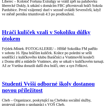
Liberec – Kolotoč Fortuna Extraligy se vrátil zpět na palubovku
liberecké Dukly, k utkání s domácím FBC přicestovali hráči Sokola
Pardubice. První vzájemný duel v sezoně ovládli Severočeši, když
ve městě perníku triumfovali 4:3 po prodloužení.
Hráči kuliček vzali v Sokolíku důlky
útokem
Frýdek-Místek /FOTOGALERIE/ – Hřiště Sokolíku FM patřilo
v sobotu 16. října hráčům kuliček. Krátce po poledni se sešli
soutěžící z kuličkového klubu Baráčníci a Vratimovští kouleči
z Domu dětí a mládeže Vratimov, aby se utkali v kuličkovém turnaji.
Až ze Vsetína dorazili další dva hráči, otec a syn Frňkovi.
Studenti Vyšší odborné školy dostanou
novou příležitost
Cheb – Organizace, poskytující na Chebsku sociální služby,
projevují zájem o spolupráci s VOŠ Cheb.