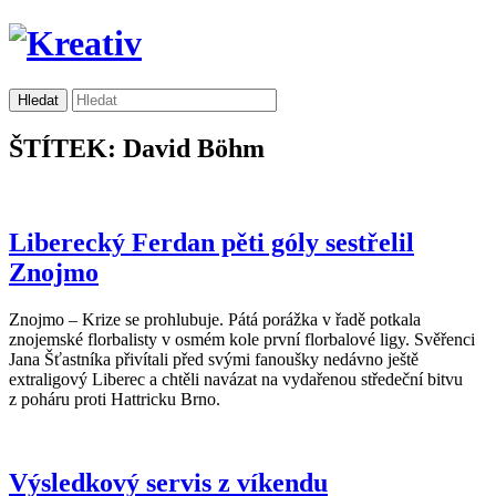
ŠTÍTEK: David Böhm
Liberecký Ferdan pěti góly sestřelil
Znojmo
Znojmo – Krize se prohlubuje. Pátá porážka v řadě potkala
znojemské florbalisty v osmém kole první florbalové ligy. Svěřenci
Jana Šťastníka přivítali před svými fanoušky nedávno ještě
extraligový Liberec a chtěli navázat na vydařenou středeční bitvu
z poháru proti Hattricku Brno.
Výsledkový servis z víkendu