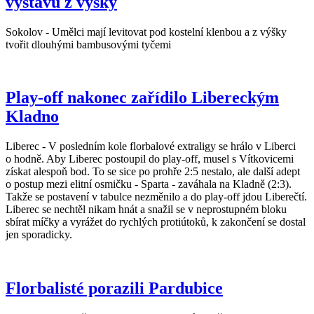
výstavu z výšky
Sokolov - Umělci mají levitovat pod kostelní klenbou a z výšky
tvořit dlouhými bambusovými tyčemi
Play-off nakonec zařídilo Libereckým
Kladno
Liberec - V posledním kole florbalové extraligy se hrálo v Liberci
o hodně. Aby Liberec postoupil do play-off, musel s Vítkovicemi
získat alespoň bod. To se sice po prohře 2:5 nestalo, ale další adept
o postup mezi elitní osmičku - Sparta - zaváhala na Kladně (2:3).
Takže se postavení v tabulce nezměnilo a do play-off jdou Liberečtí.
Liberec se nechtěl nikam hnát a snažil se v neprostupném bloku
sbírat míčky a vyrážet do rychlých protiútoků, k zakončení se dostal
jen sporadicky.
Florbalisté porazili Pardubice