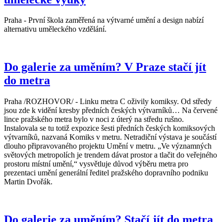
Praha - První škola zaměřená na výtvarné umění a design nabízí
alternativu uměleckého vzdělání.
Do galerie za uměním? V Praze stačí jít
do metra
Praha /ROZHOVOR/ - Linku metra C oživily komiksy. Od středy
jsou zde k vidění kresby předních českých výtvarníků… Na červené
lince pražského metra bylo v noci z úterý na středu rušno.
Instalovala se tu totiž expozice šesti předních českých komiksových
výtvarníků, nazvaná Komiks v metru. Netradiční výstava je součástí
dlouho připravovaného projektu Umění v metru. „Ve významných
světových metropolích je trendem dávat prostor a tlačit do veřejného
prostoru místní umění,“ vysvětluje důvod výběru metra pro
prezentaci umění generální ředitel pražského dopravního podniku
Martin Dvořák.
Do galerie za uměním? Stačí jít do metra