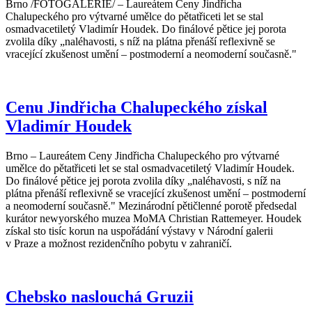
Brno /FOTOGALERIE/ – Laureátem Ceny Jindřicha
Chalupeckého pro výtvarné umělce do pětatřiceti let se stal
osmadvacetiletý Vladimír Houdek. Do finálové pětice jej porota
zvolila díky „naléhavosti, s níž na plátna přenáší reflexivně se
vracející zkušenost umění – postmoderní a neomoderní současně."
Cenu Jindřicha Chalupeckého získal
Vladimír Houdek
Brno – Laureátem Ceny Jindřicha Chalupeckého pro výtvarné
umělce do pětatřiceti let se stal osmadvacetiletý Vladimír Houdek.
Do finálové pětice jej porota zvolila díky „naléhavosti, s níž na
plátna přenáší reflexivně se vracející zkušenost umění – postmoderní
a neomoderní současně." Mezinárodní pětičlenné porotě předsedal
kurátor newyorského muzea MoMA Christian Rattemeyer. Houdek
získal sto tisíc korun na uspořádání výstavy v Národní galerii
v Praze a možnost rezidenčního pobytu v zahraničí.
Chebsko naslouchá Gruzii