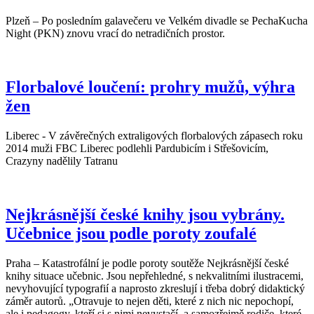
Plzeň – Po posledním galavečeru ve Velkém divadle se PechaKucha
Night (PKN) znovu vrací do netradičních prostor.
Florbalové loučení: prohry mužů, výhra
žen
Liberec - V závěrečných extraligových florbalových zápasech roku
2014 muži FBC Liberec podlehli Pardubicím i Střešovicím,
Crazyny nadělily Tatranu
Nejkrásnější české knihy jsou vybrány.
Učebnice jsou podle poroty zoufalé
Praha – Katastrofální je podle poroty soutěže Nejkrásnější české
knihy situace učebnic. Jsou nepřehledné, s nekvalitními ilustracemi,
nevyhovující typografií a naprosto zkreslují i třeba dobrý didaktický
záměr autorů. „Otravuje to nejen děti, které z nich nic nepochopí,
ale i pedagogy, kteří si s nimi nevystačí, a samozřejmě rodiče, které