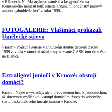
v Říčanech. Na Masarykovo náměstí a ke gymnáziu na
Komenského náměstí totiž přijede originální londýnský patrový
autobus „doubledecker“ z roku 1959.
FOTOGALERIE: Vlašimáci prokázali
Umělecké střevo
Vlašim - Pojízdná galerie v anglickém double deckeru z roku
1959 zavítala v rámci okružní cesty nazvané GASK tour do města
na Blanici.
Extraligoví junioři v Krnově: obstojí
domácí?
Krnov - Nejde o výsledky, ale o předvedenou hru. S jednoduchou,
až skromnou myšlenkou vstoupí domácí mužstvo do sobotního
startu basketbalového turnaje juniorů v Krnově.