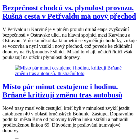
Bezpečnost chodců vs. plynulost provozu.
Rušná cesta v Petřvaldu má nový přechod
V Petřvaldu u Karviné je v plném proudu druhá etapa zvyšování
bezpečnosti v Ostravské ulici, na hlavní spojnici mezi Karvinou a
Ostravou. V úseku několika kilometrů se vyměňují chodníky, zužuje
se vozovka a nyní vznikl i nový přechod, což povede ke zklidnění
dopravy na čtyřproudové silnici. Místní to vítají, někteří řidiči však
poukazují na otázku plynulosti dopravy.
Místo pár minut cestujeme i hodinu.
Brňané kritizují změnu tras autobusů
Nové trasy musí volit cestující, kteří byli v minulosti zvyklí jezdit
autobusem 40 v oblasti brněnských Bohunic. Zástupci Dopravního
podniku města Brna od poloviny května linku zkrátili a nahradili
prodlouženou linkou 69. Důvodem je posilování tramvajové
dopravy.