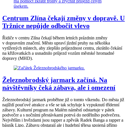
Centrum Zlína čekají změny v dopravě. U
Tržnice nepůjde odbočit vlevo
Řidiče v centru Zlína čekají během letních prázdnin změny
v dopravním značení. Město upraví jízdní pruhy na několika
vytížených místech, aby zlepšilo průjezdnost centra, zkrátilo čekání
na křižovatkách a usnadnilo průjezd vozům městské hromadné
dopravy (MHD).
Železnobrodský jarmark začíná. Na
návštěvníky čeká zábava, ale i omezení
Železnobrodský jarmark proběhne již o tomto víkendu. Do města již
najíždí pouťové atrakce a vše se tak schyluje k vypuknutí třídenní
zábavy. Kulturní program na Malém náměstí odstartuje v pátek
podvečer a s nočními přestávkami potrvá do nedělního podvečera.
Největším i hvězdami jsou rapper a zpěvák Radek Banga a rapper a
básník Lipo. Zábavu obstarají ale i hudební tělesa spojená přímo