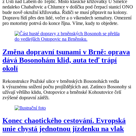
z Ústí nad Labem do Teplic. Místo klasické křižovatky U Šmelce
nedaleko Chabařovic a Chlumce v dolíčku pod čerpací stanicí ONO
bude nově okružní křižovatka. Řidiči se musí připravit na kolony.
Dopravu řídí přes den lidé, večer a o víkendech semafory. Omezení
pro motoristy potrvá do konce října. Víme, kudy to objedete.
Změna dopravní tsunami v Brně: oprava
dává Bosonohám klid, auta teď trápí
okolí
Rekonstrukce Pražské ulice v brněnských Bosonohách vedla
k výraznému snížení počtu projíždějících aut. Zatímco Bosonohy si
užívají většího klidu, Ostopovice a brněnské Kohoutovice čelí
zvýšené dopravní zátěži.
Konec chaotického cestování. Evropská
unie chystá jednotnou jízdenku na vlak