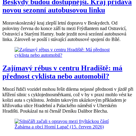
Beskydy budou dostupnější. Kraj přidává
novou sezonní autobusovou linku
Moravskoslezský kraj zlepší letní dopravu v Beskydech. Od
poloviny června do konce září tu mezi Frýdlantem nad Ostravicí,
Ostravicí a Starými Hamry. bude jezdit nová sezónní autobusová
linka. Zároveň se posílí i stávající autobusové spojení do Bílé.
Zajímavý rébus v centru Hradiště: má
přednost cyklista nebo automobil?
Mnozí řidiči vozidel mohou řešit dilema nejasné přednosti v jízdě při
křížení silnic s cyklojednosměrkami, což v by v praxi mohlo vést ke
kolizi auta s cyklistou. Jedním takovým ukázkovým příkladem je
křižovatka ulice Hradební a Palackého náměstí v Uherském
Hradišti. Poukázal na ni čtenář Deníku Dalibor Blecha.