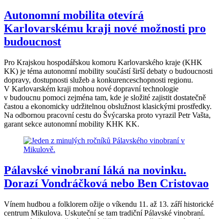
Autonomní mobilita otevírá
Karlovarskému kraji nové možnosti pro
budoucnost
Pro Krajskou hospodářskou komoru Karlovarského kraje (KHK
KK) je téma autonomní mobility součástí širší debaty o budoucnosti
dopravy, dostupnosti služeb a konkurenceschopnosti regionu.
V Karlovarském kraji mohou nové dopravní technologie
v budoucnu pomoci zejména tam, kde je složité zajistit dostatečně
častou a ekonomicky udržitelnou obslužnost klasickými prostředky.
Na odbornou pracovní cestu do Švýcarska proto vyrazil Petr Vašta,
garant sekce autonomní mobility KHK KK.
Pálavské vinobraní láká na novinku.
Dorazí Vondráčková nebo Ben Cristovao
Vínem hudbou a folklorem ožije o víkendu 11. až 13. září historické
centrum Mikulova. Uskuteční se tam tradiční Pálavské vinobraní.