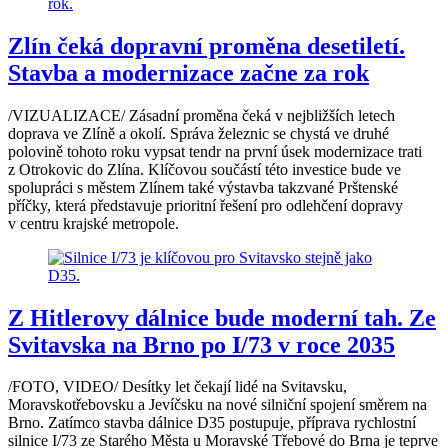
Zlín čeká dopravní proměna desetiletí.
Stavba a modernizace začne za rok
/VIZUALIZACE/ Zásadní proměna čeká v nejbližších letech
doprava ve Zlíně a okolí. Správa železnic se chystá ve druhé
polovině tohoto roku vypsat tendr na první úsek modernizace trati
z Otrokovic do Zlína. Klíčovou součástí této investice bude ve
spolupráci s městem Zlínem také výstavba takzvané Prštenské
příčky, která představuje prioritní řešení pro odlehčení dopravy
v centru krajské metropole.
Z Hitlerovy dálnice bude moderní tah. Ze
Svitavska na Brno po I/73 v roce 2035
/FOTO, VIDEO/ Desítky let čekají lidé na Svitavsku,
Moravskotřebovsku a Jevíčsku na nové silniční spojení směrem na
Brno. Zatímco stavba dálnice D35 postupuje, příprava rychlostní
silnice I/73 ze Starého Města u Moravské Třebové do Brna je teprve