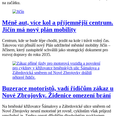
na začátku.
Méně aut, více kol a příjemnější centrum.
Jičín má nový plán mobility
Centrum, kde se bude lépe chodit, jezdit na kole i trávit volný čas.
Takovou vizi přináší nový Plán udržitelné městské mobility Jičín –
Jičínem, který zastupitelé schválili jako strategický dokument pro
rozvoj dopravy do roku 2035.
Buzerace motoristů, vadí řidičům zákaz u
Nové Zbrojovky. Židenice omezení brání
Na brněnské křižovatce Šámalovy a Zábrdovické ulice směrem od
Nové Zbrojovky nesmí motoristé jet rovně, cyklistům však průjezd
umožněný je. Změna oproti dřívějším dlouholetým zvyklostem