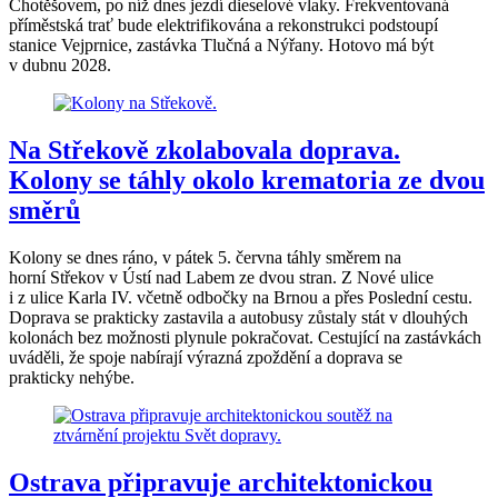
Chotěšovem, po níž dnes jezdí dieselové vlaky. Frekventovaná
příměstská trať bude elektrifikována a rekonstrukci podstoupí
stanice Vejprnice, zastávka Tlučná a Nýřany. Hotovo má být
v dubnu 2028.
Na Střekově zkolabovala doprava.
Kolony se táhly okolo krematoria ze dvou
směrů
Kolony se dnes ráno, v pátek 5. června táhly směrem na
horní Střekov v Ústí nad Labem ze dvou stran. Z Nové ulice
i z ulice Karla IV. včetně odbočky na Brnou a přes Poslední cestu.
Doprava se prakticky zastavila a autobusy zůstaly stát v dlouhých
kolonách bez možnosti plynule pokračovat. Cestující na zastávkách
uváděli, že spoje nabírají výrazná zpoždění a doprava se
prakticky nehýbe.
Ostrava připravuje architektonickou