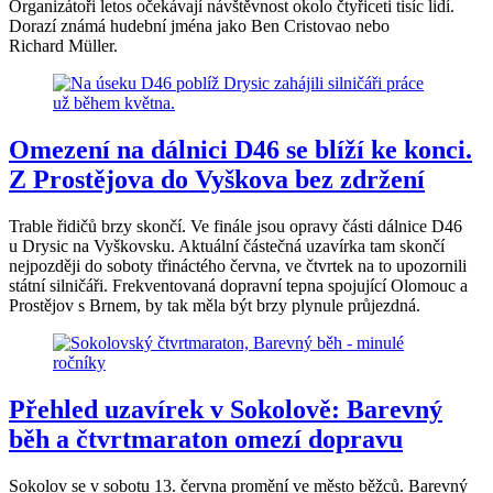
Organizátoři letos očekávají návštěvnost okolo čtyřiceti tisíc lidí.
Dorazí známá hudební jména jako Ben Cristovao nebo
Richard Müller.
Omezení na dálnici D46 se blíží ke konci.
Z Prostějova do Vyškova bez zdržení
Trable řidičů brzy skončí. Ve finále jsou opravy části dálnice D46
u Drysic na Vyškovsku. Aktuální částečná uzavírka tam skončí
nejpozději do soboty třináctého června, ve čtvrtek na to upozornili
státní silničáři. Frekventovaná dopravní tepna spojující Olomouc a
Prostějov s Brnem, by tak měla být brzy plynule průjezdná.
Přehled uzavírek v Sokolově: Barevný
běh a čtvrtmaraton omezí dopravu
Sokolov se v sobotu 13. června promění ve město běžců. Barevný