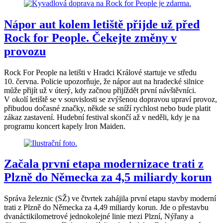
Nápor aut kolem letiště přijde už před
Rock for People. Čekejte změny v
provozu
Rock For People na letišti v Hradci Králové startuje ve středu
10. června. Policie upozorňuje, že nápor aut na hradecké silnice
může přijít už v úterý, kdy začnou přijíždět první návštěvníci.
V okolí letiště se v souvislosti se zvýšenou dopravou upraví provoz,
přibudou dočasné značky, někde se sníží rychlost nebo bude platit
zákaz zastavení. Hudební festival skončí až v neděli, kdy je na
programu koncert kapely Iron Maiden.
Začala první etapa modernizace trati z
Plzně do Německa za 4,5 miliardy korun
Správa železnic (SŽ) ve čtvrtek zahájila první etapu stavby moderní
trati z Plzně do Německa za 4,49 miliardy korun. Jde o přestavbu
dvanáctikilometrové jednokolejné linie mezi Plzní, Nýřany a