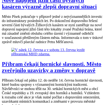
Nové napojení jižní části bývalých
kasáren výrazně zlepší dopravní situaci
Město Písek pokračuje v přípravě jedné z nejvýznamnějších investic
do infrastruktury posledních let. Po dokončení dopravního řešení
severní části bývalých Žižkových kasáren se nyní zaměřuje na nové
dopravní napojení jižní části této lokality zvané Pražská brána, které
má zásadně změnit obsluhu celého území i významně odlehčit
v současnosti přetíženým částem města. Informovala o tom v tiskové
zprávě mluvčí písecké radnice Petra Měšťanová.
Příbram čekají hornické slavnosti. Město
zveřejnilo uzavírky a změny v dopravě
Příbram čekají od pátku 12. do neděle 14. června hornické slavnosti,
které budou spojeny s významnými hornickými tradicemi.
Návštěvníci se mohou těšit na 30. setkání hornických měst a obcí
České republiky a 19. evropský den horníků a hutníků. Vzhledem
k rozsahu celé akce je však nutné počítat s dopravními omezeními,
uzavírkami místních komunikací a změnami v provozu městské