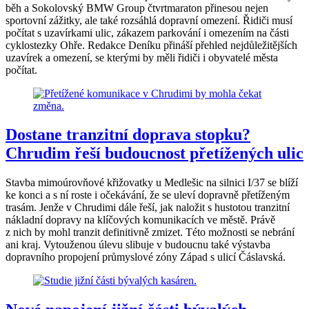
běh a Sokolovský BMW Group čtvrtmaraton přinesou nejen
sportovní zážitky, ale také rozsáhlá dopravní omezení. Řidiči musí
počítat s uzavírkami ulic, zákazem parkování i omezením na části
cyklostezky Ohře. Redakce Deníku přináší přehled nejdůležitějších
uzavírek a omezení, se kterými by měli řidiči i obyvatelé města
počítat.
Dostane tranzitní doprava stopku?
Chrudim řeší budoucnost přetížených ulic
Stavba mimoúrovňové křižovatky u Medlešic na silnici I/37 se blíží
ke konci a s ní roste i očekávání, že se uleví dopravně přetíženým
trasám. Jenže v Chrudimi dále řeší, jak naložit s hustotou tranzitní
nákladní dopravy na klíčových komunikacích ve městě. Právě
z nich by mohl tranzit definitivně zmizet. Této možnosti se nebrání
ani kraj. Vytouženou úlevu slibuje v budoucnu také výstavba
dopravního propojení průmyslové zóny Západ s ulicí Čáslavská.