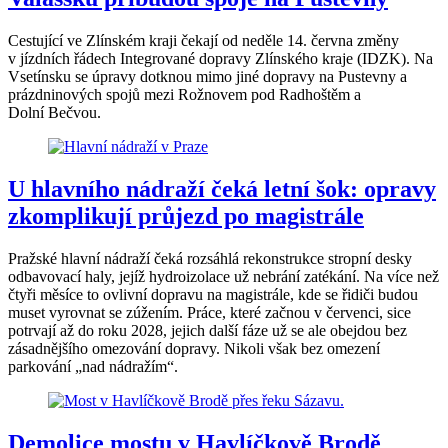
Cestující ve Zlínském kraji čekají od neděle 14. června změny
v jízdních řádech Integrované dopravy Zlínského kraje (IDZK). Na
Vsetínsku se úpravy dotknou mimo jiné dopravy na Pustevny a
prázdninových spojů mezi Rožnovem pod Radhoštěm a
Dolní Bečvou.
U hlavního nádraží čeká letní šok: opravy
zkomplikují průjezd po magistrále
Pražské hlavní nádraží čeká rozsáhlá rekonstrukce stropní desky
odbavovací haly, jejíž hydroizolace už nebrání zatékání. Na více než
čtyři měsíce to ovlivní dopravu na magistrále, kde se řidiči budou
muset vyrovnat se zúžením. Práce, které začnou v červenci, sice
potrvají až do roku 2028, jejich další fáze už se ale obejdou bez
zásadnějšího omezování dopravy. Nikoli však bez omezení
parkování „nad nádražím“.
Demolice mostu v Havlíčkově Brodě