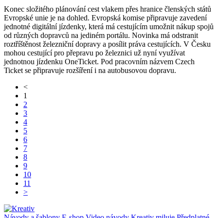
Konec složitého plánování cest vlakem přes hranice členských států
Evropské unie je na dohled. Evropská komise připravuje zavedení
jednotné digitální jízdenky, která má cestujícím umožnit nákup spojů
od různých dopravců na jediném portálu. Novinka má odstranit
roztříštěnost železniční dopravy a posílit práva cestujících. V Česku
mohou cestující pro přepravu po železnici už nyní využívat
jednotnou jízdenku OneTicket. Pod pracovním názvem Czech
Ticket se připravuje rozšíření i na autobusovou dopravu.
<
1
2
3
4
5
6
7
8
9
10
11
>
Návody a šablony
E-shop
Video návody
Kreativ miluje
Předplatné