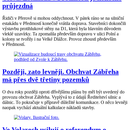
průjezdná
Řidiči v Přerově si mohou oddychnout. V pátek ráno se na silniční
estakádu v Předmostí konečně vrátila doprava. Stavebníci dokončili
výstavbu protihlukové stěny na D1, která byla hlavním důvodem
vleklé uzavírky. Ta zpomalila především dopravu v ulici Polní a
kolony se tvořily i na Velké Dlážce. Provoz zhoustl především
v Předmostí.
Později, zato levněji. Obchvat Zábřeha
má přes dvě třetiny pozemků
O dva roky později oproti dřívějšímu plánu by měl být uvedený do
provozu obchvat Zábřeha. Vyplývá to z údajů Ředitelství silnic a
dálnic. To pokračuje v přípravě důležité komunikace. O něco levněji
naopak vychází aktuální kalkulace nákladů stavby.
Ve Volarech usilují o referendum o