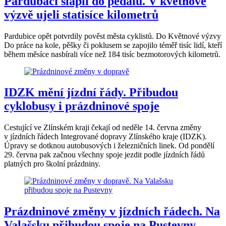
Pardubáci šlápli do pedálů. V květnové
výzvě ujeli statisíce kilometrů
Pardubice opět potvrdily pověst města cyklistů. Do Květnové výzvy
Do práce na kole, pěšky či poklusem se zapojilo téměř tisíc lidí, kteří
během měsíce nasbírali více než 184 tisíc bezmotorových kilometrů.
IDZK mění jízdní řády. Přibudou
cyklobusy i prázdninové spoje
Cestující ve Zlínském kraji čekají od neděle 14. června změny
v jízdních řádech Integrované dopravy Zlínského kraje (IDZK).
Úpravy se dotknou autobusových i železničních linek. Od pondělí
29. června pak začnou všechny spoje jezdit podle jízdních řádů
platných pro školní prázdniny.
Prázdninové změny v jízdních řádech. Na
Valašsku přibudou spoje na Pustevny