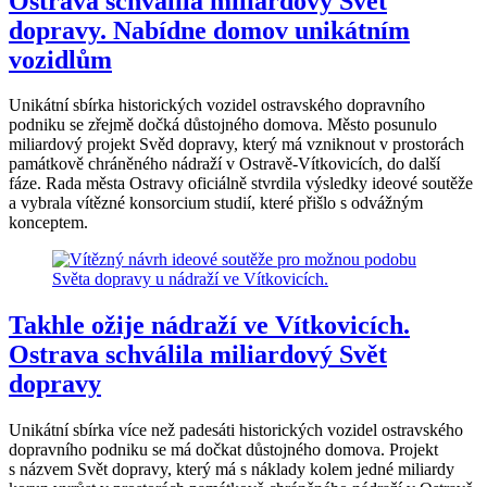
Ostrava schválila miliardový Svět
dopravy. Nabídne domov unikátním
vozidlům
Unikátní sbírka historických vozidel ostravského dopravního
podniku se zřejmě dočká důstojného domova. Město posunulo
miliardový projekt Svěd dopravy, který má vzniknout v prostorách
památkově chráněného nádraží v Ostravě-Vítkovicích, do další
fáze. Rada města Ostravy oficiálně stvrdila výsledky ideové soutěže
a vybrala vítězné konsorcium studií, které přišlo s odvážným
konceptem.
Takhle ožije nádraží ve Vítkovicích.
Ostrava schválila miliardový Svět
dopravy
Unikátní sbírka více než padesáti historických vozidel ostravského
dopravního podniku se má dočkat důstojného domova. Projekt
s názvem Svět dopravy, který má s náklady kolem jedné miliardy