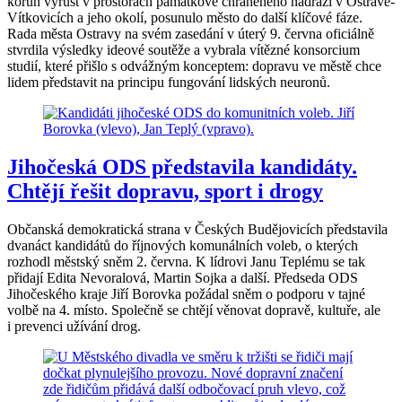
korun vyrůst v prostorách památkově chráněného nádraží v Ostravě-
Vítkovicích a jeho okolí, posunulo město do další klíčové fáze.
Rada města Ostravy na svém zasedání v úterý 9. června oficiálně
stvrdila výsledky ideové soutěže a vybrala vítězné konsorcium
studií, které přišlo s odvážným konceptem: dopravu ve městě chce
lidem představit na principu fungování lidských neuronů.
Jihočeská ODS představila kandidáty.
Chtějí řešit dopravu, sport i drogy
Občanská demokratická strana v Českých Budějovicích představila
dvanáct kandidátů do říjnových komunálních voleb, o kterých
rozhodl městský sněm 2. června. K lídrovi Janu Teplému se tak
přidají Edita Nevoralová, Martin Sojka a další. Předseda ODS
Jihočeského kraje Jiří Borovka požádal sněm o podporu v tajné
volbě na 4. místo. Společně se chtějí věnovat dopravě, kultuře, ale
i prevenci užívání drog.