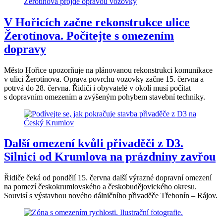
V Hořicích začne rekonstrukce ulice
Žerotínova. Počítejte s omezením
dopravy
Město Hořice upozorňuje na plánovanou rekonstrukci komunikace
v ulici Žerotínova. Oprava povrchu vozovky začne 15. června a
potrvá do 28. června. Řidiči i obyvatelé v okolí musí počítat
s dopravním omezením a zvýšeným pohybem stavební techniky.
Další omezení kvůli přivaděči z D3.
Silnici od Krumlova na prázdniny zavřou
Řidiče čeká od pondělí 15. června další výrazné dopravní omezení
na pomezí českokrumlovského a českobudějovického okresu.
Souvisí s výstavbou nového dálničního přivaděče Třebonín – Rájov.