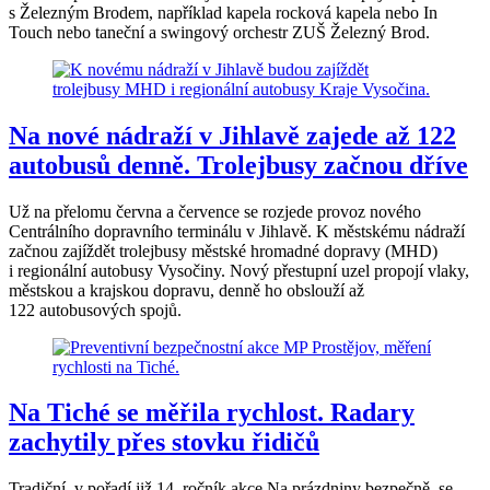
s Železným Brodem, například kapela rocková kapela nebo In
Touch nebo taneční a swingový orchestr ZUŠ Železný Brod.
Na nové nádraží v Jihlavě zajede až 122
autobusů denně. Trolejbusy začnou dříve
Už na přelomu června a července se rozjede provoz nového
Centrálního dopravního terminálu v Jihlavě. K městskému nádraží
začnou zajíždět trolejbusy městské hromadné dopravy (MHD)
i regionální autobusy Vysočiny. Nový přestupní uzel propojí vlaky,
městskou a krajskou dopravu, denně ho obslouží až
122 autobusových spojů.
Na Tiché se měřila rychlost. Radary
zachytily přes stovku řidičů
Tradiční, v pořadí již 14. ročník akce Na prázdniny bezpečně, se