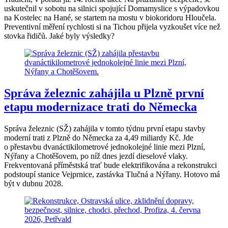
uskutečnil v sobotu na silnici spojující Domamyslice s výpadovkou
na Kostelec na Hané, se startem na mostu v biokoridoru Hloučela.
Preventivní měření rychlosti si na Tichou přijela vyzkoušet více než
stovka řidičů. Jaké byly výsledky?
Správa železnic zahájila u Plzně první
etapu modernizace trati do Německa
Správa železnic (SŽ) zahájila v tomto týdnu první etapu stavby
moderní trati z Plzně do Německa za 4,49 miliardy Kč. Jde
o přestavbu dvanáctikilometrové jednokolejné linie mezi Plzní,
Nýřany a Chotěšovem, po níž dnes jezdí dieselové vlaky.
Frekventovaná příměstská trať bude elektrifikována a rekonstrukci
podstoupí stanice Vejprnice, zastávka Tlučná a Nýřany. Hotovo má
být v dubnu 2028.