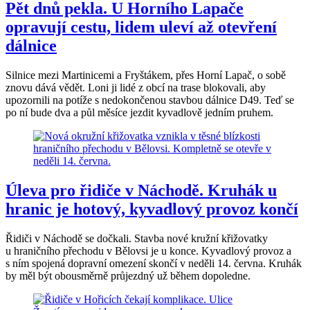
Pět dnů pekla. U Horního Lapače
opravují cestu, lidem uleví až otevření
dálnice
Silnice mezi Martinicemi a Fryštákem, přes Horní Lapač, o sobě
znovu dává vědět. Loni ji lidé z obcí na trase blokovali, aby
upozornili na potíže s nedokončenou stavbou dálnice D49. Teď se
po ní bude dva a půl měsíce jezdit kyvadlově jedním pruhem.
Úleva pro řidiče v Náchodě. Kruhák u
hranic je hotový, kyvadlový provoz končí
Řidiči v Náchodě se dočkali. Stavba nové kružní křižovatky
u hraničního přechodu v Bělovsi je u konce. Kyvadlový provoz a
s ním spojená dopravní omezení skončí v neděli 14. června. Kruhák
by měl být obousměrně průjezdný už během dopoledne.