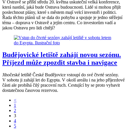
V Ostravě se příští středu 20. května uskuteční velká konference,
která nastíní, jaká bude Ostrava budoucnosti. Lidé si mohou přijít
poslechnout plány, které s městem mají velcí investoři i politici.
Řada těchto plánů už se dala do pohybu a spojuje je jedno stěžejní
téma – doprava v Ostravě a jejím centru. Co investorům vadí a
jakou Ostravu pro lidi chtějí?
Budějovické letiště zahájí novou sezónu.
Příjezd může zpozdit stavba i navigace
Jihočeské letiště České Budějovice vstoupí do své čtvrté sezóny.
V sobotu ji zahájí let do Egypta. V okolí areálu i na jeho příjezdové
části ale probíhá čilý pracovní ruch. Cestující by se proto vybavit
dostatečnou časovou rezervou.
<
1
2
3
4
5