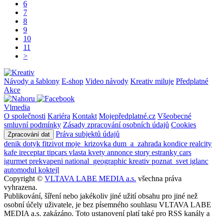
6
7
8
9
10
11
>
Návody a šablony
E-shop
Video návody
Kreativ miluje
Předplatné
Akce
Vlmedia
O společnosti
Kariéra
Kontakt
Mojepředplatné.cz
Všeobecné
smluvní podmínky
Zásady zpracování osobních údajů
Cookies
Práva subjektů údajů
Zpracování dat
denik
dotyk
fitzivot
moje_krizovka
dum_a_zahrada
kondice
realcity
kafe
ireceptar
tipcars
vlasta
kvety
annonce
story
estranky
cars
igurmet
prekvapeni
national_geographic
kreativ
poznat_svet
iglanc
automodul
koktejl
Copyright ©
VLTAVA LABE MEDIA a.s.
všechna práva
vyhrazena.
Publikování, šíření nebo jakékoliv jiné užití obsahu pro jiné než
osobní účely uživatele, je bez písemného souhlasu VLTAVA LABE
MEDIA a.s. zakázáno. Toto ustanovení platí také pro RSS kanály a