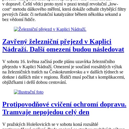
v dopravě. Čeští vědci proto nyní v praxi testují revoluční „low-
cost“ metodu dálkového měření, která dokáže odhalit chybějící filtry
pevných částic či nefunkční katalyzátor během několika sekund a
bez vědomí řidiče.
Zavřený železniční přejezd v Kaplici
Nádraží. Další omezení budou následovat
V sobotu 16. května začíná podle plánu uzavírka železničního
přejezdu v Kaplici Nádraží. Omezení je součástí rozsáhlých výluk
na železničních tratích na Českokrumlovsku a v dalších týdnech se
dotkne i dalších míst v regionu. Řidiči musí počítat s komplikacemi,
objížďkami i delší dobou cestování.
Protipovodňové cvičení ochromí dopravu.
Tramvaje nepojedou celý den
V pražských Holešovicích se v sobotu koná rozsáhlé