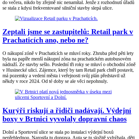
do večera, nikdo by zřejmě nic nenamítal. Jenže z rozhodnutí úřadů
se stala z kdysi frekventované silniční stavby slepá ulice.
Zeptali jsme se zastupitelů: Retail park v
Prachaticích ano, nebo ne?
O nákupní zóně v Prachaticích se mluví roky. Zhruba před pěti lety
byla na papíře menší nákupní zóna na prachatickém autobusovém
nádraží. Ze stavby sešlo. Poslední tři roky se mluví o obchodní zóně
v Husinecké ulici. Zájemce, který by tam Retail park chtěl postavit,
má pozemky a vedení města i veřejnosti svůj plán představil už
někdy v roce 2024. Od té doby se ale věci nepohnuly.
Kurýři riskují a řidiči nadávají. Výdejní
boxy v Brtnici vyvolaly dopravní chaos
Dolní a Sportovní ulice se stala po instalaci výdejní boxů
nepřehlednou. Narostla tu doprava. Auta se tu složitě vyhýbala, děti