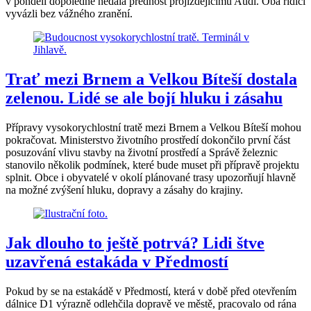
v pondělí dopoledne nedala přednost projíždějícímu Audi. Oba řidiči
vyvázli bez vážného zranění.
Trať mezi Brnem a Velkou Bíteší dostala
zelenou. Lidé se ale bojí hluku i zásahu
Přípravy vysokorychlostní tratě mezi Brnem a Velkou Bíteší mohou
pokračovat. Ministerstvo životního prostředí dokončilo první část
posuzování vlivu stavby na životní prostředí a Správě železnic
stanovilo několik podmínek, které bude muset při přípravě projektu
splnit. Obce i obyvatelé v okolí plánované trasy upozorňují hlavně
na možné zvýšení hluku, dopravy a zásahy do krajiny.
Jak dlouho to ještě potrvá? Lidi štve
uzavřená estakáda v Předmostí
Pokud by se na estakádě v Předmostí, která v době před otevřením
dálnice D1 výrazně odlehčila dopravě ve městě, pracovalo od rána