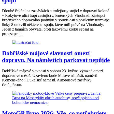
spojů
Dlouhé čekání na zastávkách a trolejbusy stojící v dopravní koloně
v Rokytově ulici trápí cestující z brněnských Vinohrad. Zástupci
brněnského dopravního podniku v souvislosti s posílením tramvaje
linky 8 omezili některé ze spojů, které míří právě na Vinohrady.
Jeden z tamních obyvatel proti takovému kroku sepsal na
protest petici.
Dobříšské májové slavnosti omezí
dopravu. Na náměstích parkovat nepůjde
Dobříšské májové slavnosti v sobotu 23. května výrazně omezí
dopravu ve městě. Uzavřeno bude Mírové náměstí, náměstí
Komenského i Dukelské náměstí. Autobusové zastávky
čeká přesun.
MotoGP Brno 2026: Vše, co potřebujete