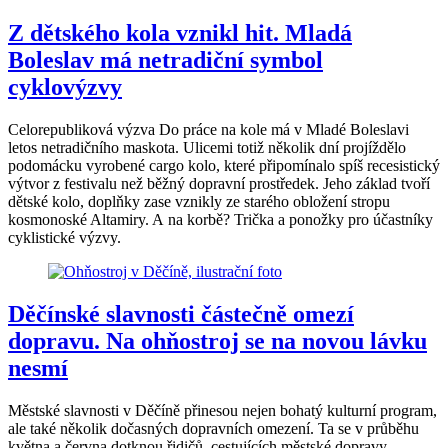
Z dětského kola vznikl hit. Mladá
Boleslav má netradiční symbol
cyklovýzvy
Celorepubliková výzva Do práce na kole má v Mladé Boleslavi
letos netradičního maskota. Ulicemi totiž několik dní projíždělo
podomácku vyrobené cargo kolo, které připomínalo spíš recesistický
výtvor z festivalu než běžný dopravní prostředek. Jeho základ tvoří
dětské kolo, doplňky zase vznikly ze starého obložení stropu
kosmonoské Altamiry. A na korbě? Trička a ponožky pro účastníky
cyklistické výzvy.
Děčínské slavnosti částečně omezí
dopravu. Na ohňostroj se na novou lávku
nesmí
Městské slavnosti v Děčíně přinesou nejen bohatý kulturní program,
ale také několik dočasných dopravních omezení. Ta se v průběhu
května a června dotknou řidičů, cestujících městské dopravy