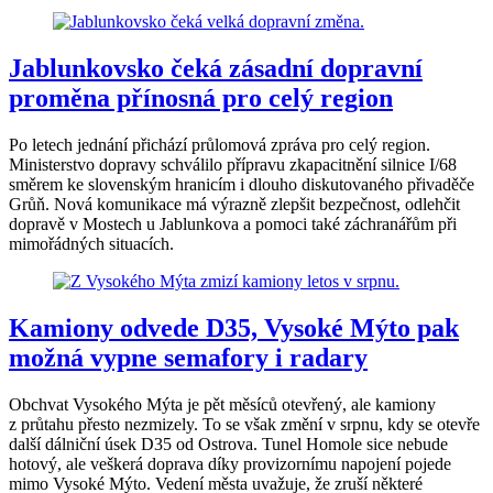
Jablunkovsko čeká zásadní dopravní
proměna přínosná pro celý region
Po letech jednání přichází průlomová zpráva pro celý region.
Ministerstvo dopravy schválilo přípravu zkapacitnění silnice I/68
směrem ke slovenským hranicím i dlouho diskutovaného přivaděče
Grůň. Nová komunikace má výrazně zlepšit bezpečnost, odlehčit
dopravě v Mostech u Jablunkova a pomoci také záchranářům při
mimořádných situacích.
Kamiony odvede D35, Vysoké Mýto pak
možná vypne semafory i radary
Obchvat Vysokého Mýta je pět měsíců otevřený, ale kamiony
z průtahu přesto nezmizely. To se však změní v srpnu, kdy se otevře
další dálniční úsek D35 od Ostrova. Tunel Homole sice nebude
hotový, ale veškerá doprava díky provizornímu napojení pojede
mimo Vysoké Mýto. Vedení města uvažuje, že zruší některé