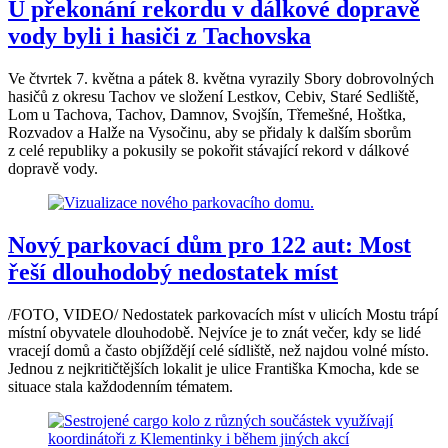
U překonání rekordu v dálkové dopravě
vody byli i hasiči z Tachovska
Ve čtvrtek 7. května a pátek 8. května vyrazily Sbory dobrovolných
hasičů z okresu Tachov ve složení Lestkov, Cebiv, Staré Sedliště,
Lom u Tachova, Tachov, Damnov, Svojšín, Třemešné, Hoštka,
Rozvadov a Halže na Vysočinu, aby se přidaly k dalším sborům
z celé republiky a pokusily se pokořit stávající rekord v dálkové
dopravě vody.
Nový parkovací dům pro 122 aut: Most
řeší dlouhodobý nedostatek míst
/FOTO, VIDEO/ Nedostatek parkovacích míst v ulicích Mostu trápí
místní obyvatele dlouhodobě. Nejvíce je to znát večer, kdy se lidé
vracejí domů a často objíždějí celé sídliště, než najdou volné místo.
Jednou z nejkritičtějších lokalit je ulice Františka Kmocha, kde se
situace stala každodenním tématem.