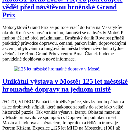
vědět před návštěvou brněnské Grand
Prix
Motocyklová Grand Prix se po roce vrací do Brna na Masarykův
okruh. Koná se v novém termínu, fanoušci se na hvězdy MotoGP
mohou těšit už před prázdninami. Brněnský deník Rovnost přináší
praktický průvodce dopravou, cenami, parkováním, doprovodnými
akcemi, ubytováním a fungováním města během závodního týdne
včetně akce Brno Grand Prix v centru Brna. Článek budeme
pravidelně doplňovat o nové informace.
Unikátní výstava v Mostě: 125 let městské
hromadné dopravy na jednom místě
/FOTO, VIDEO/ Patnáct let trpělivé práce, stovky hodin pátrání a
tisíce drobných střípků, které nakonec zapadly do sebe jako velké
historické puzzle. Tak vznikla výstava, kterou Oblastní muzeum
v Mostě připravilo ve spolupráci s Dopravním podnikem měst
Mostu a Litvínova a sběratelem, fotografem a řidičem tramvaje
Petrem Křížem. Expozice „125 let MHD na Mostecku (1901 až