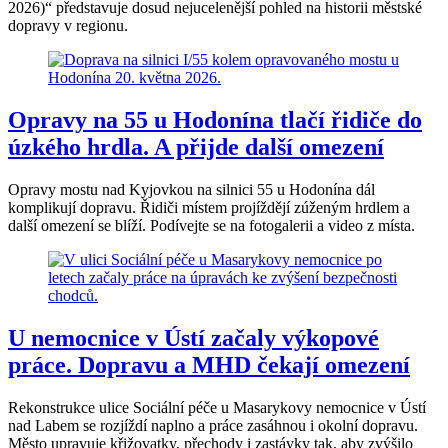
2026)“ představuje dosud nejucelenější pohled na historii městské
dopravy v regionu.
Opravy na 55 u Hodonína tlačí řidiče do
úzkého hrdla. A přijde další omezení
Opravy mostu nad Kyjovkou na silnici 55 u Hodonína dál
komplikují dopravu. Řidiči místem projíždějí zúženým hrdlem a
další omezení se blíží. Podívejte se na fotogalerii a video z místa.
U nemocnice v Ústí začaly výkopové
práce. Dopravu a MHD čekají omezení
Rekonstrukce ulice Sociální péče u Masarykovy nemocnice v Ústí
nad Labem se rozjíždí naplno a práce zasáhnou i okolní dopravu.
Město upravuje křižovatky, přechody i zastávky tak, aby zvýšilo