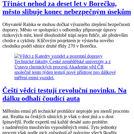
Třináct nehod za deset let v Borečku,
město slibuje konec nebezpečným úsekům
Obyvatelé Ralska se mohou dočkat výrazného zlepšení bezpečnosti
dopravy. Město ve spolupráci s odborníky připravuje úpravy
rizikových míst, které dlouhodobě trápí nejen řidiče, ale především
chodce a cyklisty. Klíčovým projektem je výstavba nového
chodníku podél silnice druhé třídy 270 v Borečku.
Čeští vědci testují revoluční novinku. Na
dálku odhalí čoudící auta
Měřením emisí při technické prohlídce neprojde jen menší procento
aut. Realita na českých silnicích je však o dost jiná a o dost
špinavější. Podle expertů má každé desáté auto problém
s nadměrným množstvím vypouštěných emisí. Tyto jednotky
procent však podle nich způsobují až polovinu všech škodliv