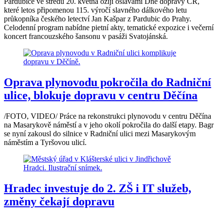
Pardubice ve středu 20. května ožijí oslavami Dne dopravy ČR,
které letos připomenou 115. výročí slavného dálkového letu
průkopníka českého letectví Jan Kašpar z Pardubic do Prahy.
Celodenní program nabídne pietní akty, tematické expozice i večerní
koncert francouzského šansonu v pasáži Svatojánská.
Oprava plynovodu pokročila do Radniční
ulice, blokuje dopravu v centru Děčína
/FOTO, VIDEO/ Práce na rekonstrukci plynovodu v centru Děčína
na Masarykově náměstí a v jeho okolí pokročila do další etapy. Bagr
se nyní zakousl do silnice v Radniční ulici mezi Masarykovým
náměstím a Tyršovou ulicí.
Hradec investuje do 2. ZŠ i IT služeb,
změny čekají dopravu