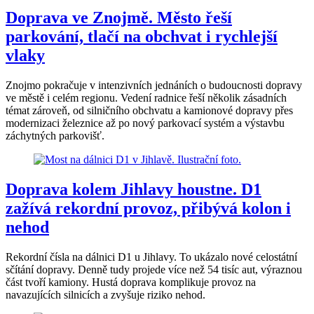
Doprava ve Znojmě. Město řeší
parkování, tlačí na obchvat i rychlejší
vlaky
Znojmo pokračuje v intenzivních jednáních o budoucnosti dopravy
ve městě i celém regionu. Vedení radnice řeší několik zásadních
témat zároveň, od silničního obchvatu a kamionové dopravy přes
modernizaci železnice až po nový parkovací systém a výstavbu
záchytných parkovišť.
Doprava kolem Jihlavy houstne. D1
zažívá rekordní provoz, přibývá kolon i
nehod
Rekordní čísla na dálnici D1 u Jihlavy. To ukázalo nové celostátní
sčítání dopravy. Denně tudy projede více než 54 tisíc aut, výraznou
část tvoří kamiony. Hustá doprava komplikuje provoz na
navazujících silnicích a zvyšuje riziko nehod.