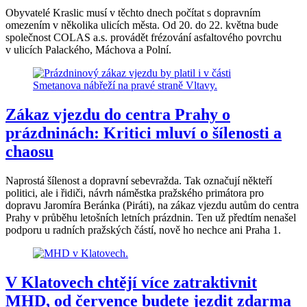
Obyvatelé Kraslic musí v těchto dnech počítat s dopravním
omezením v několika ulicích města. Od 20. do 22. května bude
společnost COLAS a.s. provádět frézování asfaltového povrchu
v ulicích Palackého, Máchova a Polní.
Zákaz vjezdu do centra Prahy o
prázdninách: Kritici mluví o šílenosti a
chaosu
Naprostá šílenost a dopravní sebevražda. Tak označují někteří
politici, ale i řidiči, návrh náměstka pražského primátora pro
dopravu Jaromíra Beránka (Piráti), na zákaz vjezdu autům do centra
Prahy v průběhu letošních letních prázdnin. Ten už předtím nenašel
podporu u radních pražských částí, nově ho nechce ani Praha 1.
V Klatovech chtějí více zatraktivnit
MHD, od července budete jezdit zdarma