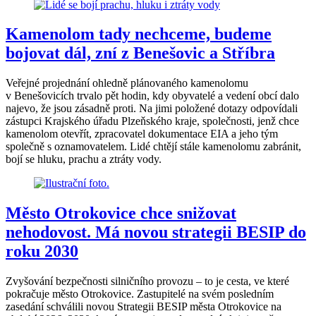
Kamenolom tady nechceme, budeme
bojovat dál, zní z Benešovic a Stříbra
Veřejné projednání ohledně plánovaného kamenolomu
v Benešovicích trvalo pět hodin, kdy obyvatelé a vedení obcí dalo
najevo, že jsou zásadně proti. Na jimi položené dotazy odpovídali
zástupci Krajského úřadu Plzeňského kraje, společnosti, jenž chce
kamenolom otevřít, zpracovatel dokumentace EIA a jeho tým
společně s oznamovatelem. Lidé chtějí stále kamenolomu zabránit,
bojí se hluku, prachu a ztráty vody.
Město Otrokovice chce snižovat
nehodovost. Má novou strategii BESIP do
roku 2030
Zvyšování bezpečnosti silničního provozu – to je cesta, ve které
pokračuje město Otrokovice. Zastupitelé na svém posledním
zasedání schválili novou Strategii BESIP města Otrokovice na