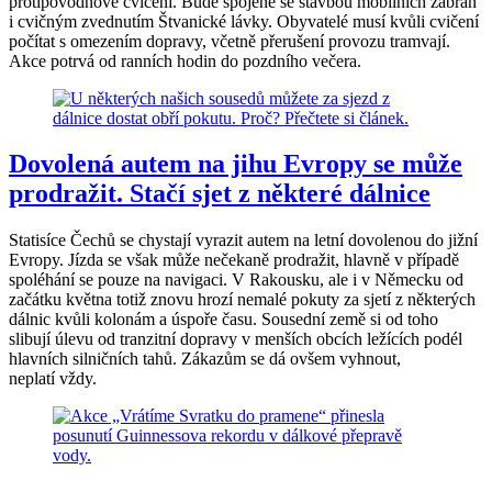
protipovodňové cvičení. Bude spojené se stavbou mobilních zábran
i cvičným zvednutím Štvanické lávky. Obyvatelé musí kvůli cvičení
počítat s omezením dopravy, včetně přerušení provozu tramvají.
Akce potrvá od ranních hodin do pozdního večera.
Dovolená autem na jihu Evropy se může
prodražit. Stačí sjet z některé dálnice
Statisíce Čechů se chystají vyrazit autem na letní dovolenou do jižní
Evropy. Jízda se však může nečekaně prodražit, hlavně v případě
spoléhání se pouze na navigaci. V Rakousku, ale i v Německu od
začátku května totiž znovu hrozí nemalé pokuty za sjetí z některých
dálnic kvůli kolonám a úspoře času. Sousední země si od toho
slibují úlevu od tranzitní dopravy v menších obcích ležících podél
hlavních silničních tahů. Zákazům se dá ovšem vyhnout,
neplatí vždy.