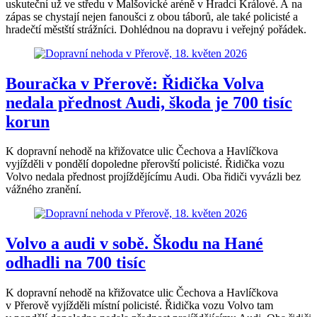
uskuteční už ve středu v Malšovické aréně v Hradci Králové. A na
zápas se chystají nejen fanoušci z obou táborů, ale také policisté a
hradečtí městští strážníci. Dohlédnou na dopravu i veřejný pořádek.
Bouračka v Přerově: Řidička Volva
nedala přednost Audi, škoda je 700 tisíc
korun
K dopravní nehodě na křižovatce ulic Čechova a Havlíčkova
vyjížděli v pondělí dopoledne přerovští policisté. Řidička vozu
Volvo nedala přednost projíždějícímu Audi. Oba řidiči vyvázli bez
vážného zranění.
Volvo a audi v sobě. Škodu na Hané
odhadli na 700 tisíc
K dopravní nehodě na křižovatce ulic Čechova a Havlíčkova
v Přerově vyjížděli místní policisté. Řidička vozu Volvo tam