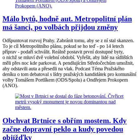
Málo bytů, hodně aut. Metropolitní plán
má šanci, po volbách přijdou změny
Odšpuntovat rozvoj Prahy. Zabránit tomu, aby se z ní stal skanzen.
To je cíl Metropolitního plánu, pokud se ho teď - po 14 letech
příprav - podaří schválit. Reálně postavit první dostupné byty,
o nichž se mluví dvě volební období. Vyřešit, aby lidé na sídlištích
měli přes noc kde parkovat. A pendlujícím Středočechům umožnit,
aby odstavili auta a přesedli na vlak. Podcast Téma Pražského
deníku o tom debatoval s lídry pražských kandidátek pro komunální
volby Tomášem Portlíkem (ODS/Spolu) a Ondřejem Prokopem
(ANO).
Obchvat Brtnice s obřím mostem. Kdy
začne dopravní peklo a kudy povedou
objížďky