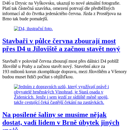
D46 u Drysic na Vyškovsku, ukazují to nové aktuální fotografie.
Platí tak částečná uzavírka, omezení potrvají dle předběžných
informací až do čtvrtka jedenáctého června. Jízda z Prostějova na
Brno tak bude pomalejší.
Stavbaři v půlce června zbourají most
přes D4 u Jíloviště a začnou stavět nový
Stavbaři v polovině června zbourají most přes dálnici D4 poblíž
Jíloviště u Prahy a začnou stavět nový. Stavební akce za
193 milionů korun zkomplikuje dopravu, mezi Jílovištěm a Všenory
budou muset řidiči počítat s objížďkou.
Na posílené šaliny se musíme nějak
dostat, vadí lidem v Brně úbytek jiných