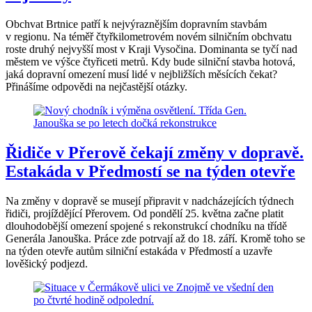
Obchvat Brtnice patří k nejvýraznějším dopravním stavbám
v regionu. Na téměř čtyřkilometrovém novém silničním obchvatu
roste druhý nejvyšší most v Kraji Vysočina. Dominanta se tyčí nad
městem ve výšce čtyřiceti metrů. Kdy bude silniční stavba hotová,
jaká dopravní omezení musí lidé v nejbližších měsících čekat?
Přinášíme odpovědi na nejčastější otázky.
Řidiče v Přerově čekají změny v dopravě.
Estakáda v Předmostí se na týden otevře
Na změny v dopravě se musejí připravit v nadcházejících týdnech
řidiči, projíždějící Přerovem. Od pondělí 25. května začne platit
dlouhodobější omezení spojené s rekonstrukcí chodníku na třídě
Generála Janouška. Práce zde potrvají až do 18. září. Kromě toho se
na týden otevře autům silniční estakáda v Předmostí a uzavře
lověšický podjezd.