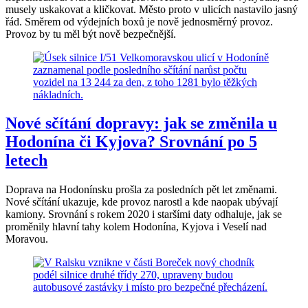
musely uskakovat a kličkovat. Město proto v ulicích nastavilo jasný
řád. Směrem od výdejních boxů je nově jednosměrný provoz.
Provoz by tu měl být nově bezpečnější.
Nové sčítání dopravy: jak se změnila u
Hodonína či Kyjova? Srovnání po 5
letech
Doprava na Hodonínsku prošla za posledních pět let změnami.
Nové sčítání ukazuje, kde provoz narostl a kde naopak ubývají
kamiony. Srovnání s rokem 2020 i staršími daty odhaluje, jak se
proměnily hlavní tahy kolem Hodonína, Kyjova i Veselí nad
Moravou.