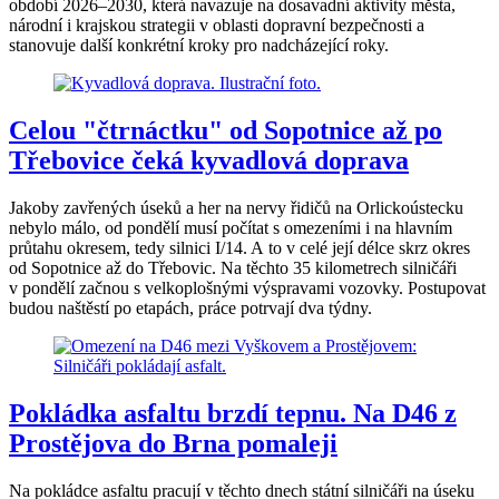
období 2026–2030, která navazuje na dosavadní aktivity města,
národní i krajskou strategii v oblasti dopravní bezpečnosti a
stanovuje další konkrétní kroky pro nadcházející roky.
Celou "čtrnáctku" od Sopotnice až po
Třebovice čeká kyvadlová doprava
Jakoby zavřených úseků a her na nervy řidičů na Orlickoústecku
nebylo málo, od pondělí musí počítat s omezeními i na hlavním
průtahu okresem, tedy silnici I/14. A to v celé její délce skrz okres
od Sopotnice až do Třebovic. Na těchto 35 kilometrech silničáři
v pondělí začnou s velkoplošnými výspravami vozovky. Postupovat
budou naštěstí po etapách, práce potrvají dva týdny.
Pokládka asfaltu brzdí tepnu. Na D46 z
Prostějova do Brna pomaleji
Na pokládce asfaltu pracují v těchto dnech státní silničáři na úseku