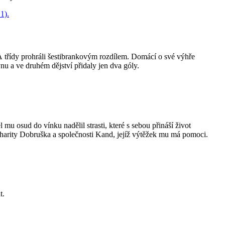
A třídy prohráli šestibrankovým rozdílem. Domácí o své výhře
nu a ve druhém dějství přidaly jen dva góly.
u osud do vínku nadělil strasti, které s sebou přináší život
harity Dobruška a společnosti Kand, jejíž výtěžek mu má pomoci.
t.