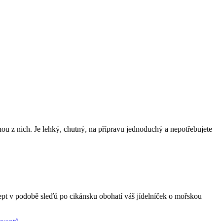
ou z nich. Je lehký, chutný, na přípravu jednoduchý a nepotřebujete
cept v podobě sleďů po cikánsku obohatí váš jídelníček o mořskou