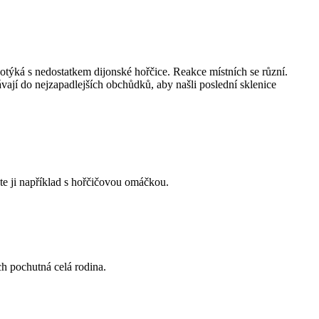
týká s nedostatkem dijonské hořčice. Reakce místních se různí.
vají do nejzapadlejších obchůdků, aby našli poslední sklenice
ejte ji například s hořčičovou omáčkou.
ch pochutná celá rodina.