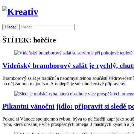
ŠTÍTEK: hořčice
Vídeňský bramborový salát je rychlý, chut
Bramborový salát je tradiční a neodmyslitelnou součástí štědrovečern
na něj žádnou majonézu. A nejlepší je sníst ho čerstvě připravený.
Pikantní vánoční jídlo: připravit si sledě 
Pokud si Vánoce spojujeme s rybou, bývá to nejčastěji kapr jako souč
rybu, která obsahuje více prospěšných omega-3 mastných kyselin a jó