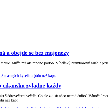
ná a obejde se bez majonézy
í tabule. Může mít ale mnoho podob. Vídeňský bramborový salát je jedn
po cikánsku zvládne každý
ást štědrovečerní večeře. Co ale zkusit něco netradičního? Vánoční re
du než kapr.