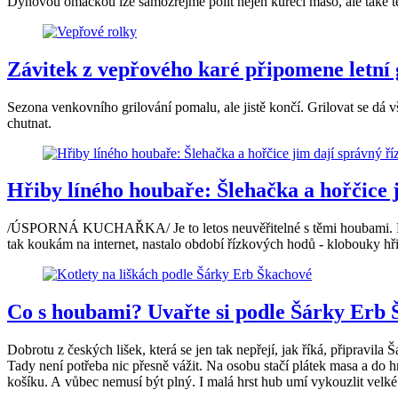
Dýňovou omáčkou lze samozřejmě polít nejen kuřecí maso, ale také tě
Závitek z vepřového karé připomene letní g
Sezona venkovního grilování pomalu, ale jistě končí. Grilovat se dá 
chutnat.
Hřiby líného houbaře: Šlehačka a hořčice j
/ÚSPORNÁ KUCHAŘKA/ Je to letos neuvěřitelné s těmi houbami. Rostou
tak koukám na internet, nastalo období řízkových hodů - klobouky hřib
Co s houbami? Uvařte si podle Šárky Erb
Dobrotu z českých lišek, která se jen tak nepřejí, jak říká, připravil
Tady není potřeba nic přesně vážit. Na osobu stačí plátek masa a do h
košíku. A vůbec nemusí být plný. I malá hrst hub umí vykouzlit velk