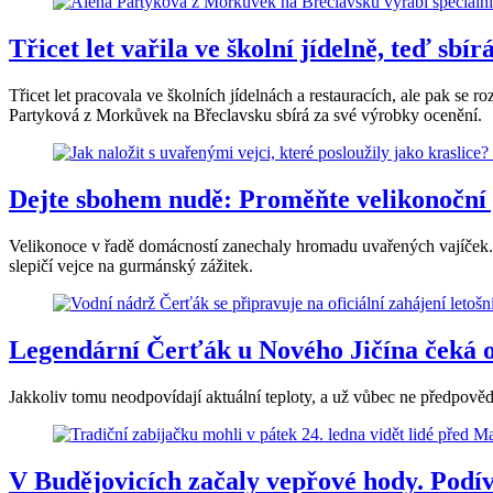
Třicet let vařila ve školní jídelně, teď sbí
Třicet let pracovala ve školních jídelnách a restauracích, ale pak se
Partyková z Morkůvek na Břeclavsku sbírá za své výrobky ocenění.
Dejte sbohem nudě: Proměňte velikonoční
Velikonoce v řadě domácností zanechaly hromadu uvařených vajíček. 
slepičí vejce na gurmánský zážitek.
Legendární Čerťák u Nového Jičína čeká od
Jakkoliv tomu neodpovídají aktuální teploty, a už vůbec ne předpově
V Budějovicích začaly vepřové hody. Podíve