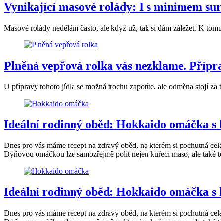
Vynikající masové rolády: I s minimem su
Masové rolády nedělám často, ale když už, tak si dám záležet. K tomut
Plněná vepřová rolka vás nezklame. Příprava
U přípravy tohoto jídla se možná trochu zapotíte, ale odměna stojí z
Ideální rodinný oběd: Hokkaido omáčka s
Dnes pro vás máme recept na zdravý oběd, na kterém si pochutná celá 
Dýňovou omáčkou lze samozřejmě polít nejen kuřecí maso, ale také tě
Ideální rodinný oběd: Hokkaido omáčka s
Dnes pro vás máme recept na zdravý oběd, na kterém si pochutná celá 