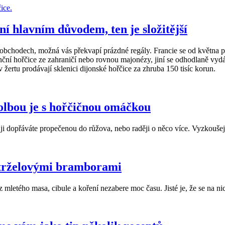
ní hlavním důvodem, ten je složitější
obchodech, možná vás překvapí prázdné regály. Francie se od května po
nční hořčice ze zahraničí nebo rovnou majonézy, jiní se odhodlaně vydá
v žertu prodávají sklenici dijonské hořčice za zhruba 150 tisíc korun.
olbou je s hořčičnou omáčkou
i ji dopřáváte propečenou do růžova, nebo raději o něco více. Vyzkouš
etrželovými bramborami
 mletého masa, cibule a koření nezabere moc času. Jisté je, že se na ni