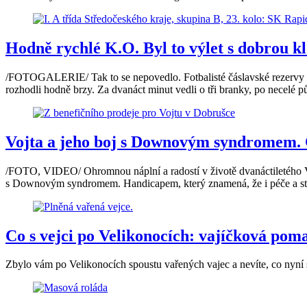
Hodně rychlé K.O. Byl to výlet s dobrou klo
/FOTOGALERIE/ Tak to se nepovedlo. Fotbalisté čáslavské rezervy nem
rozhodli hodně brzy. Za dvanáct minut vedli o tři branky, po necelé p
Vojta a jeho boj s Downovým syndromem. C
/FOTO, VIDEO/ Ohromnou náplní a radostí v životě dvanáctiletého Vojt
s Downovým syndromem. Handicapem, který znamená, že i péče a staro
Co s vejci po Velikonocích: vajíčková poma
Zbylo vám po Velikonocích spoustu vařených vajec a nevíte, co nyní s