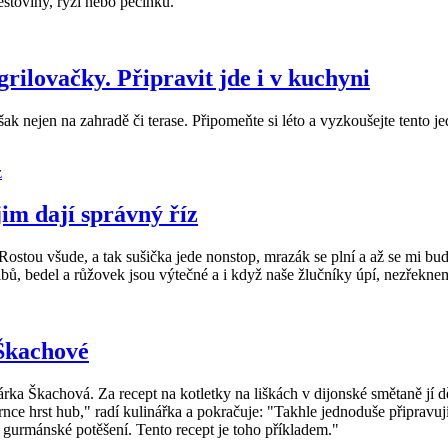
stoviny, rýži nebo pečínku.
rilovačky. Připravit jde i v kuchyni
však nejen na zahradě či terase. Připomeňte si léto a vyzkoušejte ten
im dají správný říz
 všude, a tak sušička jede nonstop, mrazák se plní a až se mi bude c
ů, bedel a růžovek jsou výtečné a i když naše žlučníky úpí, nezřekneme 
 Škachové
a Šárka Škachová. Za recept na kotletky na liškách v dijonské smětaně jí
rnce hrst hub," radí kulinářka a pokračuje: "Takhle jednoduše připravuji
é gurmánské potěšení. Tento recept je toho příkladem."