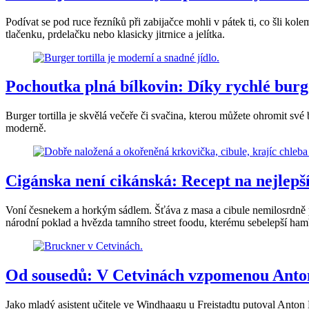
Podívat se pod ruce řezníků při zabijačce mohli v pátek ti, co šli ko
tlačenku, prdelačku nebo klasicky jitrnice a jelítka.
Pochoutka plná bílkovin: Díky rychlé burg
Burger tortilla je skvělá večeře či svačina, kterou můžete ohromit své 
moderně.
Cigánska není cikánská: Recept na nejlepší
Voní česnekem a horkým sádlem. Šťáva z masa a cibule nemilosrdně pro
národní poklad a hvězda tamního street foodu, kterému sebelepší ham
Od sousedů: V Cetvinách vzpomenou Ant
Jako mladý asistent učitele ve Windhaagu u Freistadtu putoval Anton 