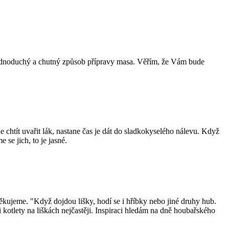
to jednoduchý a chutný způsob přípravy masa. Věřím, že Vám bude
htít uvařit lák, nastane čas je dát do sladkokyselého nálevu. Když
se jich, to je jasné.
 děkujeme. "Když dojdou lišky, hodí se i hříbky nebo jiné druhy hub.
 kotlety na liškách nejčastěji. Inspiraci hledám na dně houbařského