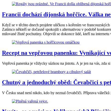
Francii dochází dijonská hořčice. Válka ne
Když se v těchto dnech projdete uličkou s kořením ve francouzských 
Zatímco někteří se dočasně spokojili s alternativou v podobě konkure
milované žluté pochutiny. Objevili se dokonce lidé, kteří na internetu 
Recept na vepřovou panenku: Vynikající v
Vepřová panenka je vždycky sázkou na jistotu. A je jen na vás, zda s
Chutný a jednoduchý oběd: Čevabčici s p
V Česku snad není nikdo, kdo by neznal čevabčiči. Příprava válečků z