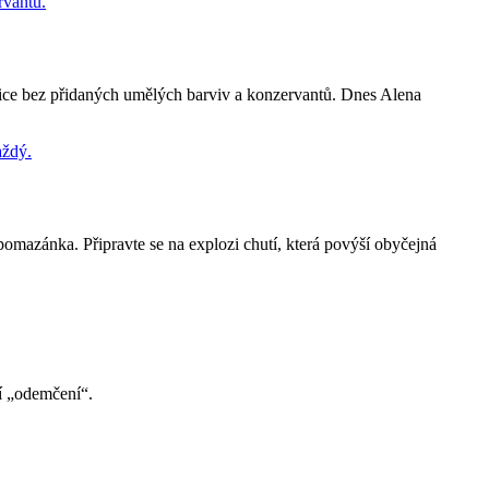
hořčice bez přidaných umělých barviv a konzervantů. Dnes Alena
mazánka. Připravte se na explozi chutí, která povýší obyčejná
ní „odemčení“.