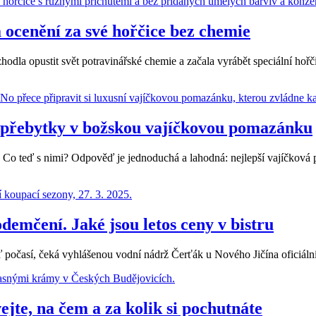
rá ocenění za své hořčice bez chemie
 rozhodla opustit svět potravinářské chemie a začala vyrábět speciální 
 přebytky v božskou vajíčkovou pomazánku
Co teď s nimi? Odpověď je jednoduchá a lahodná: nejlepší vajíčková po
emčení. Jaké jsou letos ceny v bistru
ď počasí, čeká vyhlášenou vodní nádrž Čerťák u Nového Jičína oficiál
jte, na čem a za kolik si pochutnáte