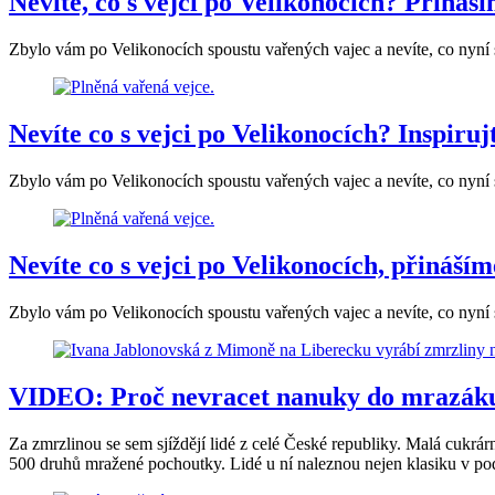
Nevíte, co s vejci po Velikonocích? Přináš
Zbylo vám po Velikonocích spoustu vařených vajec a nevíte, co nyní s
Nevíte co s vejci po Velikonocích? Inspiruj
Zbylo vám po Velikonocích spoustu vařených vajec a nevíte, co nyní s
Nevíte co s vejci po Velikonocích, přináší
Zbylo vám po Velikonocích spoustu vařených vajec a nevíte, co nyní s
VIDEO: Proč nevracet nanuky do mrazáku
Za zmrzlinou se sem sjíždějí lidé z celé České republiky. Malá cukr
500 druhů mražené pochoutky. Lidé u ní naleznou nejen klasiku v podobě