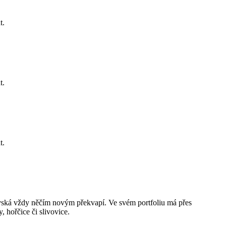
t.
t.
t.
novská vždy něčím novým překvapí. Ve svém portfoliu má přes
, hořčice či slivovice.