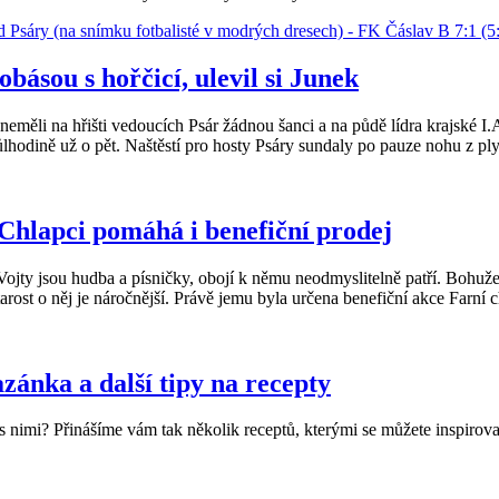
básou s hořčicí, ulevil si Junek
ěli na hřišti vedoucích Psár žádnou šanci a na půdě lídra krajské I.
ůlhodině už o pět. Naštěstí pro hosty Psáry sundaly po pauze nohu z ply
hlapci pomáhá i benefiční prodej
y jsou hudba a písničky, obojí k němu neodmyslitelně patří. Bohužel m
st o něj je náročnější. Právě jemu byla určena benefiční akce Farní c
zánka a další tipy na recepty
 nimi? Přinášíme vám tak několik receptů, kterými se můžete inspirova