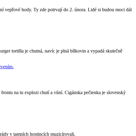
ční vepřové hody. Ty zde potrvají do 2. února. Lidé si budou moci dát
urger tortilla je chutná, navíc je plná bílkovin a vypadá skutečně
frontu na tu explozi chutí a vůní. Cigánska pečienka je slovenský
rády v tamních hostincích muzicírovali.