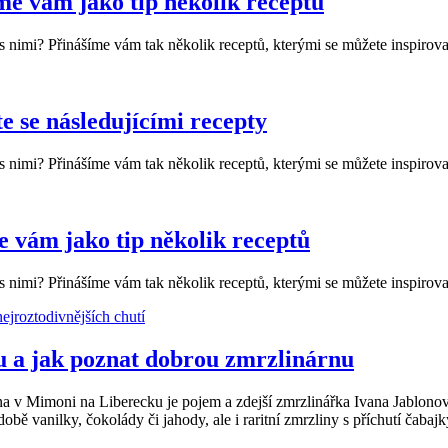
íme vám jako tip několik receptů
 nimi? Přinášíme vám tak několik receptů, kterými se můžete inspirova
te se následujícími recepty
 nimi? Přinášíme vám tak několik receptů, kterými se můžete inspirova
me vám jako tip několik receptů
 nimi? Přinášíme vám tak několik receptů, kterými se můžete inspirova
 a jak poznat dobrou zmrzlinárnu
árna v Mimoni na Liberecku je pojem a zdejší zmrzlinářka Ivana Jablo
 vanilky, čokolády či jahody, ale i raritní zmrzliny s příchutí čabajky