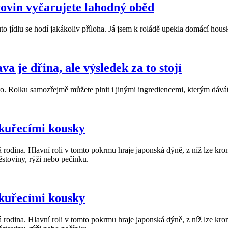
rovin vyčarujete lahodný oběd
o jídlu se hodí jakákoliv příloha. Já jsem k roládě upekla domácí hous
 je dřina, ale výsledek za to stojí
a to. Rolku samozřejmě můžete plnit i jinými ingrediencemi, kterým dáv
 kuřecími kousky
rodina. Hlavní roli v tomto pokrmu hraje japonská dýně, z níž lze krom
stoviny, rýži nebo pečínku.
 kuřecími kousky
rodina. Hlavní roli v tomto pokrmu hraje japonská dýně, z níž lze krom