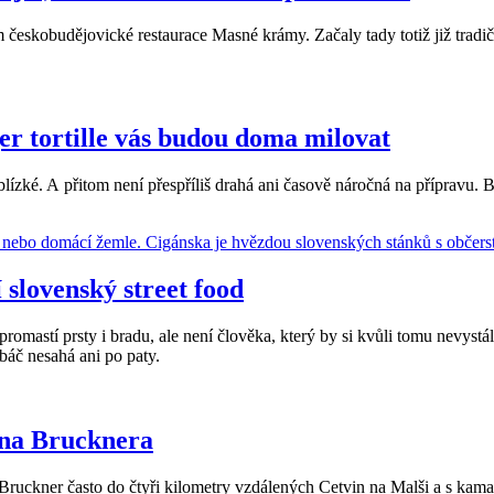
lem českobudějovické restaurace Masné krámy. Začaly tady totiž již tradi
er tortille vás budou doma milovat
blízké. A přitom není přespříliš drahá ani časově náročná na přípravu. B
 slovenský street food
mastí prsty i bradu, ale není člověka, který by si kvůli tomu nevystál 
báč nesahá ani po paty.
ona Brucknera
Bruckner často do čtyři kilometry vzdálených Cetvin na Malši a s kama