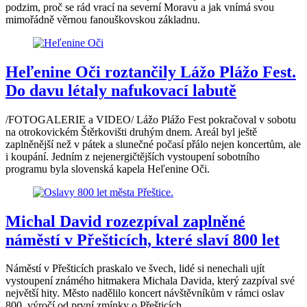
podzim, proč se rád vrací na severní Moravu a jak vnímá svou
mimořádně věrnou fanouškovskou základnu.
Heľenine Oči roztančily Lážo Plážo Fest.
Do davu létaly nafukovací labutě
/FOTOGALERIE a VIDEO/ Lážo Plážo Fest pokračoval v sobotu
na otrokovickém Štěrkovišti druhým dnem. Areál byl ještě
zaplněnější než v pátek a slunečné počasí přálo nejen koncertům, ale
i koupání. Jedním z nejenergičtějších vystoupení sobotního
programu byla slovenská kapela Heľenine Oči.
Michal David rozezpíval zaplněné
náměstí v Přešticích, které slaví 800 let
Náměstí v Přešticích praskalo ve švech, lidé si nenechali ujít
vystoupení známého hitmakera Michala Davida, který zazpíval své
největší hity. Město nadělilo koncert návštěvníkům v rámci oslav
800. výročí od první zmínky o Přešticích.