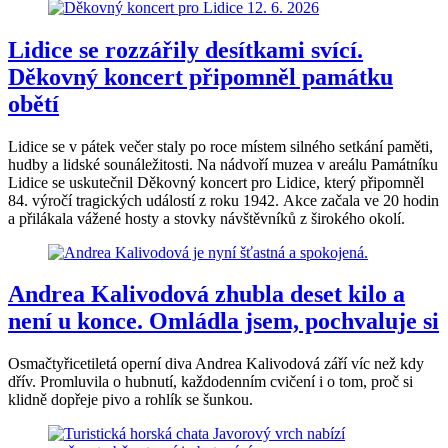
Lidice se rozzářily desítkami svící.
Děkovný koncert připomněl památku
obětí
Lidice se v pátek večer staly po roce místem silného setkání paměti,
hudby a lidské sounáležitosti. Na nádvoří muzea v areálu Památníku
Lidice se uskutečnil Děkovný koncert pro Lidice, který připomněl
84. výročí tragických událostí z roku 1942. Akce začala ve 20 hodin
a přilákala vážené hosty a stovky návštěvníků z širokého okolí.
Andrea Kalivodová zhubla deset kilo a
není u konce. Omládla jsem, pochvaluje si
Osmačtyřicetiletá operní diva Andrea Kalivodová září víc než kdy
dřív. Promluvila o hubnutí, každodenním cvičení i o tom, proč si
klidně dopřeje pivo a rohlík se šunkou.