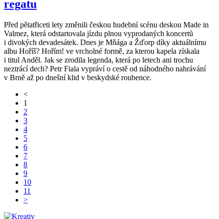
regatu
Před pětatřiceti lety změnili českou hudební scénu deskou Made in
Valmez, která odstartovala jízdu plnou vyprodaných koncertů
i divokých devadesátek. Dnes je Mňága a Žďorp díky aktuálnímu
albu Hoříš? Hořím! ve vrcholné formě, za kterou kapela získala
i titul Anděl. Jak se zrodila legenda, která po letech ani trochu
neztrácí dech? Petr Fiala vypráví o cestě od náhodného nahrávání
v Brně až po dnešní klid v beskydské roubence.
<
1
2
3
4
5
6
7
8
9
10
11
>