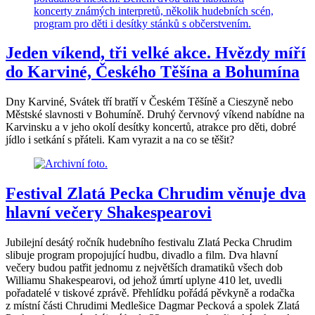
Jeden víkend, tři velké akce. Hvězdy míří
do Karviné, Českého Těšína a Bohumína
Dny Karviné, Svátek tří bratří v Českém Těšíně a Cieszyně nebo
Městské slavnosti v Bohumíně. Druhý červnový víkend nabídne na
Karvinsku a v jeho okolí desítky koncertů, atrakce pro děti, dobré
jídlo i setkání s přáteli. Kam vyrazit a na co se těšit?
Festival Zlatá Pecka Chrudim věnuje dva
hlavní večery Shakespearovi
Jubilejní desátý ročník hudebního festivalu Zlatá Pecka Chrudim
slibuje program propojující hudbu, divadlo a film. Dva hlavní
večery budou patřit jednomu z největších dramatiků všech dob
Williamu Shakespearovi, od jehož úmrtí uplyne 410 let, uvedli
pořadatelé v tiskové zprávě. Přehlídku pořádá pěvkyně a rodačka
z místní části Chrudimi Medlešice Dagmar Pecková a spolek Zlatá