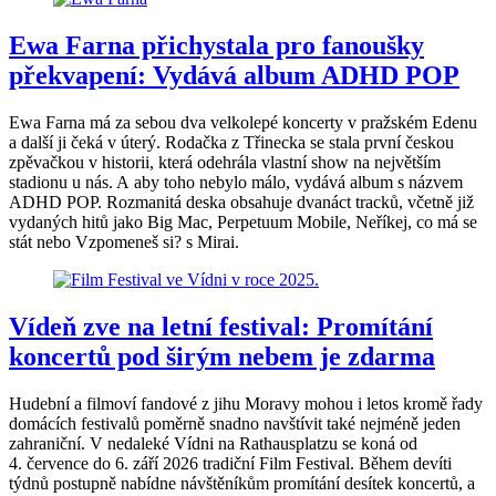
Ewa Farna přichystala pro fanoušky
překvapení: Vydává album ADHD POP
Ewa Farna má za sebou dva velkolepé koncerty v pražském Edenu
a další ji čeká v úterý. Rodačka z Třinecka se stala první českou
zpěvačkou v historii, která odehrála vlastní show na největším
stadionu u nás. A aby toho nebylo málo, vydává album s názvem
ADHD POP. Rozmanitá deska obsahuje dvanáct tracků, včetně již
vydaných hitů jako Big Mac, Perpetuum Mobile, Neříkej, co má se
stát nebo Vzpomeneš si? s Mirai.
Vídeň zve na letní festival: Promítání
koncertů pod širým nebem je zdarma
Hudební a filmoví fandové z jihu Moravy mohou i letos kromě řady
domácích festivalů poměrně snadno navštívit také nejméně jeden
zahraniční. V nedaleké Vídni na Rathausplatzu se koná od
4. července do 6. září 2026 tradiční Film Festival. Během devíti
týdnů postupně nabídne návštěníkům promítání desítek koncertů, a