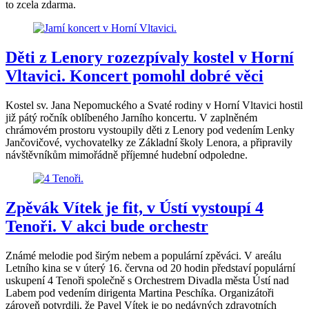
to zcela zdarma.
Děti z Lenory rozezpívaly kostel v Horní
Vltavici. Koncert pomohl dobré věci
Kostel sv. Jana Nepomuckého a Svaté rodiny v Horní Vltavici hostil
již pátý ročník oblíbeného Jarního koncertu. V zaplněném
chrámovém prostoru vystoupily děti z Lenory pod vedením Lenky
Jančovičové, vychovatelky ze Základní školy Lenora, a připravily
návštěvníkům mimořádně příjemné hudební odpoledne.
Zpěvák Vítek je fit, v Ústí vystoupí 4
Tenoři. V akci bude orchestr
Známé melodie pod širým nebem a populární zpěváci. V areálu
Letního kina se v úterý 16. června od 20 hodin představí populární
uskupení 4 Tenoři společně s Orchestrem Divadla města Ústí nad
Labem pod vedením dirigenta Martina Peschíka. Organizátoři
zároveň potvrdili, že Pavel Vítek je po nedávných zdravotních