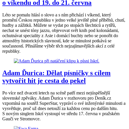
o víkendu od 19. do 21. června
Léto se pomalu hlásí o slovo a s ním přichází i víkend, který
promění Českou republiku v jedno velké jeviště plné příběhů, chutí,
hudby a zážitků. Můžete se vydat po stopách šlechticů a rytířů,
nechat se unést tóny jazzu, objevovat svět knih pod kolonádami,
ochutnávat speciality z Asie i domácí buchty nebo se ponořit do
atmosféry historických slavností, kde se minulost potkává se
současností. Přinášíme výběr těch nejzajímavějších akcí z celé
republiky.
Adam Ďurica: Dělat písničky s cílem
vytvořit hit je cesta do pekel
Po více než dvaceti letech na scéně patří mezi nejúspěšnější
slovenské zpěváky. Adam Ďurica v rozhovoru pro Deník.cz
vzpomíná na soutěž SuperStar, vypráví o své inženýrské minulosti a
vysvětluje, proč už dnes netouží za každou cenu po dalším hitu.
S novým singlem Iskrí vystoupí ve středu 17. června v pražském
Gauči ve Stromovce.