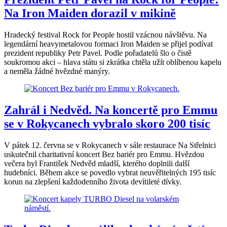
Na Iron Maiden dorazil v mikině
Hradecký festival Rock for People hostil vzácnou návštěvu. Na
legendární heavymetalovou formaci Iron Maiden se přijel podívat
prezident republiky Petr Pavel. Podle pořadatelů šlo o čistě
soukromou akci – hlava státu si zkrátka chtěla užít oblíbenou kapelu
a neměla žádné hvězdné manýry.
Zahrál i Nedvěd. Na koncertě pro Emmu
se v Rokycanech vybralo skoro 200 tisíc
V pátek 12. června se v Rokycanech v sále restaurace Na Střelnici
uskutečnil charitativní koncert Bez bariér pro Emmu. Hvězdou
večera byl František Nedvěd mladší, kterého doplnili další
hudebníci. Během akce se povedlo vybrat neuvěřitelných 195 tisíc
korun na zlepšení každodenního života devítileté dívky.