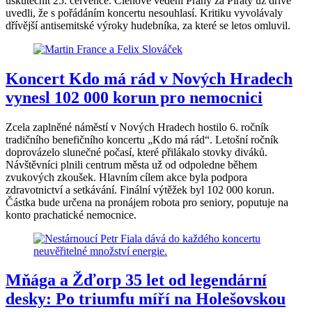
uskutečnit 25. července. Členové vedení Prahy za Piráty už dříve
uvedli, že s pořádáním koncertu nesouhlasí. Kritiku vyvolávaly
dřívější antisemitské výroky hudebníka, za které se letos omluvil.
Koncert Kdo má rád v Nových Hradech
vynesl 102 000 korun pro nemocnici
Zcela zaplněné náměstí v Nových Hradech hostilo 6. ročník
tradičního benefičního koncertu „Kdo má rád“. Letošní ročník
doprovázelo slunečné počasí, které přilákalo stovky diváků.
Návštěvníci plnili centrum města už od odpoledne během
zvukových zkoušek. Hlavním cílem akce byla podpora
zdravotnictví a setkávání. Finální výtěžek byl 102 000 korun.
Částka bude určena na pronájem robota pro seniory, poputuje na
konto prachatické nemocnice.
Mňága a Žďorp 35 let od legendární
desky: Po triumfu míří na Holešovskou