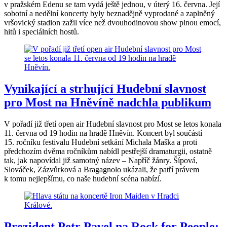
v pražském Edenu se tam vydá ještě jednou, v úterý 16. června. Její
sobotní a nedělní koncerty byly beznadějně vyprodané a zaplněný
vršovický stadion zažil více než dvouhodinovou show plnou emocí,
hitů i speciálních hostů.
Vynikající a strhující Hudební slavnost
pro Most na Hněvíně nadchla publikum
V pořadí již třetí open air Hudební slavnost pro Most se letos konala
11. června od 19 hodin na hradě Hněvín. Koncert byl součástí
15. ročníku festivalu Hudební setkání Michala Maška a proti
předchozím dvěma ročníkům nabídl pestřejší dramaturgii, ostatně
tak, jak napovídal již samotný název – Napříč žánry. Šípová,
Slováček, Zázvůrková a Bragagnolo ukázali, že patří právem
k tomu nejlepšímu, co naše hudební scéna nabízí.
Prezident Petr Pavel na Rock for People: