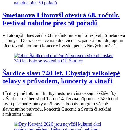
Smetanova Litomyšl otevírá 68. ročník.
Festival nabídne přes 50 pořadů
V Litomyšli dnes začíná 68. ročník hudebního festivalu Smetanova
Litomyšl. Do 5. července nabídne více než padesát pořadů, operní
představení, komorní koncerty i vystoupení světových umělců.
Šardice slaví 740 let. Chystají velkolepé
oslavy s průvodem, koncerty a vinaři
Tři dny plné folkloru, hudby, historie i vína čekají návštěvníky
v Šardicích. Obec si od 12. do 14. června připomene 740 let od
první písemné zmínky a připravila bohatý program včetně
slavnostního průvodu, koncertů Queenie a Syntra či setkání
s místními vinaři.