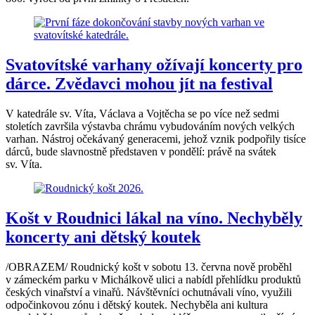
Svatovítské varhany ožívají koncerty pro
dárce. Zvědavci mohou jít na festival
V katedrále sv. Víta, Václava a Vojtěcha se po více než sedmi
stoletích završila výstavba chrámu vybudováním nových velkých
varhan. Nástroj očekávaný generacemi, jehož vznik podpořily tisíce
dárců, bude slavnostně představen v pondělí: právě na svátek
sv. Víta.
Košt v Roudnici lákal na víno. Nechyběly
koncerty ani dětský koutek
/OBRAZEM/ Roudnický košt v sobotu 13. června nově proběhl
v zámeckém parku v Michálkově ulici a nabídl přehlídku produktů
českých vinařství a vinařů. Návštěvníci ochutnávali víno, využili
odpočinkovou zónu i dětský koutek. Nechyběla ani kultura