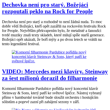
Dechovka není pro starý. Božejáci
rozpoutali peklo na Rock for People
Dechovka není pro starý a rozhodně to není žádná nuda. To moc
dobře vědí Božejáci, kteří opět zazářili na rockovém festivalu Rock
for People. Největším překvapením bylo, že metalisté a fanoušci
tvrdé muziky znali texty skladeb, které milují spíše starší generace.
Božejáci opět ukázali, že boří mýty a po dvou letech se vrátili na
tento legendární festival.
VIDEO: Mercedes mezi klavíry. Steinway
za šest milionů dorazil do filharmonie
Komorní filharmonie Pardubice pořídila nový koncertní klavír
Steinway & Sons, který patří ke světové špičce. Nástroj vybraný
přímo v hamburské továrně bude sloužit orchestru i hostujícím
sólistům a poprvé zazní při zahájení sezony v září.