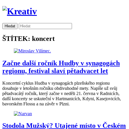
ŠTÍTEK: koncert
Začne další ročník Hudby v synagogách
regionu, festival slaví pětadvacet let
Koncertní cyklus Hudba v synagogách plzeňského regionu
dosahuje v letošním ročníku obdivuhodné mety. Napíše už svůj
pětadvacátý ročník, který začne v neděli 21. června v Radnicích,
další koncerty se uskuteční v Hartmanicích, Kdyni, Kasejovicích,
bavorském Flossu a na závěr v Plzni.
Stodola Mužský? Utajené místo v Českém