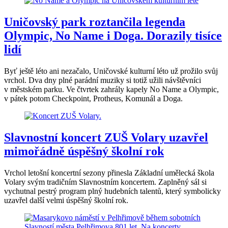
Uničovský park roztančila legenda
Olympic, No Name i Doga. Dorazily tisíce
lidí
Byť ještě léto ani nezačalo, Uničovské kulturní léto už prožilo svůj
vrchol. Dva dny plné parádní muziky si totiž užili návštěvníci
v městském parku. Ve čtvrtek zahrály kapely No Name a Olympic,
v pátek potom Checkpoint, Protheus, Komunál a Doga.
Slavnostní koncert ZUŠ Volary uzavřel
mimořádně úspěšný školní rok
Vrchol letošní koncertní sezony přinesla Základní umělecká škola
Volary svým tradičním Slavnostním koncertem. Zaplněný sál si
vychutnal pestrý program plný hudebních talentů, který symbolicky
uzavřel další velmi úspěšný školní rok.