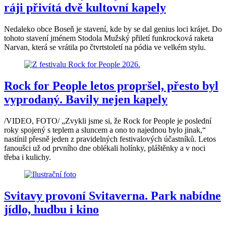
ráji přivítá dvě kultovní kapely
Nedaleko obce Boseň je stavení, kde by se dal genius loci krájet. Do
tohoto stavení jménem Stodola Mužský přiletí funkrocková raketa
Narvan, která se vrátila po čtvrtstoletí na pódia ve velkém stylu.
Rock for People letos propršel, přesto byl
vyprodaný. Bavily nejen kapely
/VIDEO, FOTO/ „Zvykli jsme si, že Rock for People je poslední
roky spojený s teplem a sluncem a ono to najednou bylo jinak,“
nastínil přesně jeden z pravidelných festivalových účastníků. Letos
fanoušci už od prvního dne oblékali holínky, pláštěnky a v noci
třeba i kulichy.
Svitavy provoní Svitaverna. Park nabídne
jídlo, hudbu i kino