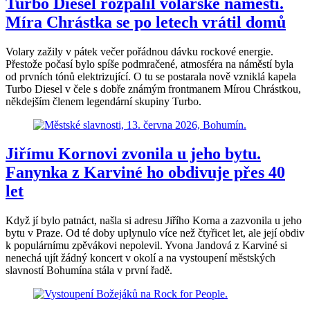
Turbo Diesel rozpálil volarské náměstí.
Míra Chrástka se po letech vrátil domů
Volary zažily v pátek večer pořádnou dávku rockové energie.
Přestože počasí bylo spíše podmračené, atmosféra na náměstí byla
od prvních tónů elektrizující. O tu se postarala nově vzniklá kapela
Turbo Diesel v čele s dobře známým frontmanem Mírou Chrástkou,
někdejším členem legendární skupiny Turbo.
Jiřímu Kornovi zvonila u jeho bytu.
Fanynka z Karviné ho obdivuje přes 40
let
Když jí bylo patnáct, našla si adresu Jiřího Korna a zazvonila u jeho
bytu v Praze. Od té doby uplynulo více než čtyřicet let, ale její obdiv
k populárnímu zpěvákovi nepolevil. Yvona Jandová z Karviné si
nenechá ujít žádný koncert v okolí a na vystoupení městských
slavností Bohumína stála v první řadě.