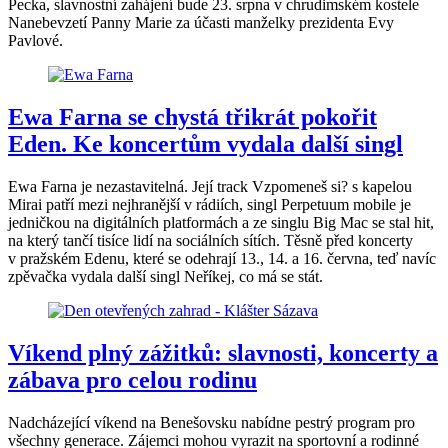
Pecka, slavnostní zahájení bude 23. srpna v chrudimském kostele
Nanebevzetí Panny Marie za účasti manželky prezidenta Evy
Pavlové.
Ewa Farna se chystá třikrát pokořit
Eden. Ke koncertům vydala další singl
Ewa Farna je nezastavitelná. Její track Vzpomeneš si? s kapelou
Mirai patří mezi nejhranější v rádiích, singl Perpetuum mobile je
jedničkou na digitálních platformách a ze singlu Big Mac se stal hit,
na který tančí tisíce lidí na sociálních sítích. Těsně před koncerty
v pražském Edenu, které se odehrají 13., 14. a 16. června, teď navíc
zpěvačka vydala další singl Neříkej, co má se stát.
Víkend plný zážitků: slavnosti, koncerty a
zábava pro celou rodinu
Nadcházející víkend na Benešovsku nabídne pestrý program pro
všechny generace. Zájemci mohou vyrazit na sportovní a rodinné