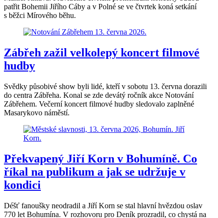
patřit Bohemii Jiřího Cáby a v Polné se ve čtvrtek koná setkání
s běžci Mírového běhu.
Zábřeh zažil velkolepý koncert filmové
hudby
Svědky působivé show byli lidé, kteří v sobotu 13. června dorazili
do centra Zábřeha. Konal se zde devátý ročník akce Notování
Zábřehem. Večerní koncert filmové hudby sledovalo zaplněné
Masarykovo náměstí.
Překvapený Jiří Korn v Bohumíně. Co
říkal na publikum a jak se udržuje v
kondici
Déšť fanoušky neodradil a Jiří Korn se stal hlavní hvězdou oslav
770 let Bohumína. V rozhovoru pro Deník prozradil, co chystá na