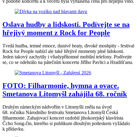
v podobě koncertů a k večeru byla vyhlášena cena pro nejlepší víno.
Oslava hudby a lidskosti. Podívejte se na
hřejivý moment z Rock for People
Tvrdá hudba, temné emoce, dunivé beaty, divoké moshpity - festival
Rock for People nabízí ale také hřejivé momenty plné lidskosti.
Jeden takový zachytily i všudypřítomné mobilní telefony. Podívejte
se, co se odehrálo na pátečním koncertu Jiřího Pavlici a Hradišťanu.
FOTO: Filharmonie, hymna a ovace.
Smetanova Litomyšl zahájila 68. ročník
Druhým zámeckým nádvořím v Litomyšli zněla na úvod
68. ročníku Národního festivalu Smetanova Litomyšl Česká
filharmonie. Zahajovací koncert ozdobil jihokorejský klavírista
Čcho Song-čin, kterého si publikum dlouhým potleskem vyžádalo
k přídavku.