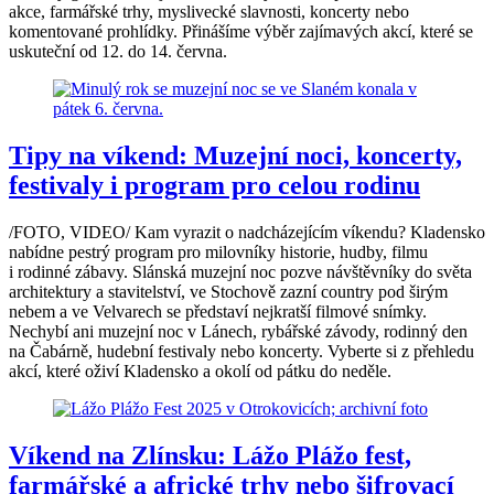
akce, farmářské trhy, myslivecké slavnosti, koncerty nebo
komentované prohlídky. Přinášíme výběr zajímavých akcí, které se
uskuteční od 12. do 14. června.
Tipy na víkend: Muzejní noci, koncerty,
festivaly i program pro celou rodinu
/FOTO, VIDEO/ Kam vyrazit o nadcházejícím víkendu? Kladensko
nabídne pestrý program pro milovníky historie, hudby, filmu
i rodinné zábavy. Slánská muzejní noc pozve návštěvníky do světa
architektury a stavitelství, ve Stochově zazní country pod širým
nebem a ve Velvarech se představí nejkratší filmové snímky.
Nechybí ani muzejní noc v Lánech, rybářské závody, rodinný den
na Čabárně, hudební festivaly nebo koncerty. Vyberte si z přehledu
akcí, které oživí Kladensko a okolí od pátku do neděle.
Víkend na Zlínsku: Lážo Plážo fest,
farmářské a africké trhy nebo šifrovací