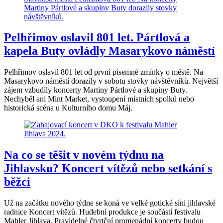
Pelhřimov oslavil 801 let. Pártlová a
kapela Buty ovládly Masarykovo náměstí
Pelhřimov oslavil 801 let od první písemné zmínky o městě. Na
Masarykovo náměstí dorazily v sobotu stovky návštěvníků. Největší
zájem vzbudily koncerty Martiny Pártlové a skupiny Buty.
Nechyběl ani Mint Market, vystoupení místních spolků nebo
historická scéna u Kulturního domu Máj.
Na co se těšit v novém týdnu na
Jihlavsku? Koncert vítězů nebo setkání s
běžci
Už na začátku nového týdne se koná ve velké gotické síni jihlavské
radnice Koncert vítězů. Hudební produkce je součástí festivalu
Mahler Jihlava. Pravidelné čtvrtční promenádní koncerty budou