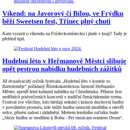
Víkend: na Javorový či Bílou, ve Frýdku
běží Sweetsen fest, Třinec plný chuti
Kam vyrazit o víkendu na Frýdeckomístecku i jinde v kraji? Tady je
přehled tipů.
Hudební léto v Heřmanově Městci slibuje
opět pestrou nabídku hudebních zážitků
Již dvaadvacátý ročník festivalu „Hudební léto v kostele sv.
Bartoloměje“ pořádaný Římskokatolickou farností Heřmanův
Městec zpestří letní kulturní nabídku na Chrudimsku. Přinese šest
nedělních podvečerních koncertů v tradiční čtrnáctidenním rytmu.
Festival zve všechny, kdo hledají setkání s krásou duchovní hudby
v posvátném prostoru, kde může hudba umocnit modlitbu a otevřít
srdce, přinést radost i zklidnění. Mottem letošního ročníku bude
„Skrze hudbu se modlíme k Bohu - Per musicam orantem Deum“.