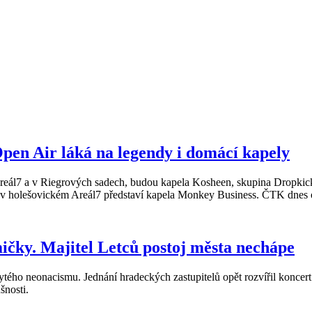
en Air láká na legendy i domácí kapely
 Areál7 a v Riegrových sadech, budou kapela Kosheen, skupina Dropki
e v holešovickém Areál7 představí kapela Monkey Business. ČTK dnes 
čky. Majitel Letců postoj města nechápe
ho neonacismu. Jednání hradeckých zastupitelů opět rozvířil koncert k
šnosti.