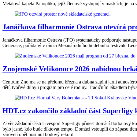
Metalová kapela Panoptiko, jejíž členové vystupují v maskách, je na
Janáčkova filharmonie Ostrava otevírá pro
Janáčkova filharmonie Ostrava (JFO) systematicky podporuje nastupují
Generace, pořádaný v rámci Mezinárodního hudebního festivalu Leoše 
Znojemské Velikonoce 2026 nabídnou hrkán
Centrum Znojma se na přelomu března a dubna zaplní jarní atmosféro
dětí, tvořivé dílny i program pro celé rodiny. Tradičním lákadlem bývaj
HDT.cz zakončilo základní část Superligy 
Závěr základní části Livesport Superligy přinesl domácí florbalový k
bylo jasné, kdo bude diktovat tempo. Domácí vstoupili do zápasu třem
zároveň opět posunul bodový rekord.