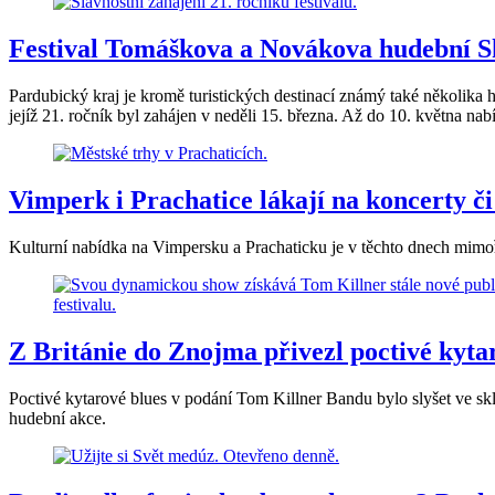
Festival Tomáškova a Novákova hudební Sk
Pardubický kraj je kromě turistických destinací známý také několik
jejíž 21. ročník byl zahájen v neděli 15. března. Až do 10. května na
Vimperk i Prachatice lákají na koncerty či 
Kulturní nabídka na Vimpersku a Prachaticku je v těchto dnech mimořá
Z Británie do Znojma přivezl poctivé kyt
Poctivé kytarové blues v podání Tom Killner Bandu bylo slyšet ve sk
hudební akce.