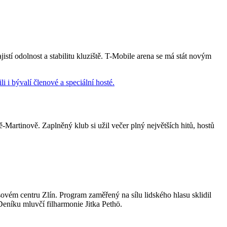
istí odolnost a stabilitu kluziště. T-Mobile arena se má stát novým
tinově. Zaplněný klub si užil večer plný největších hitů, hostů
vém centru Zlín. Program zaměřený na sílu lidského hlasu sklidil
Deníku mluvčí filharmonie Jitka Pethö.