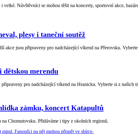
velké. Návštěvníci se mohou těšit na koncerty, sportovní akce, bazáre
eval, plesy i taneční soutěž
lší akce jsou připraveny pro nadcházející víkend na Přerovsku. Vyberte s
i dětskou merendu
u připraveny pro nadcházející víkend na Hranicku. Vyberte si z našich t
ohlídka zámku, koncert Katapultů
u na Chomutovsku. Přidáváme i tipy z okolních regionů.