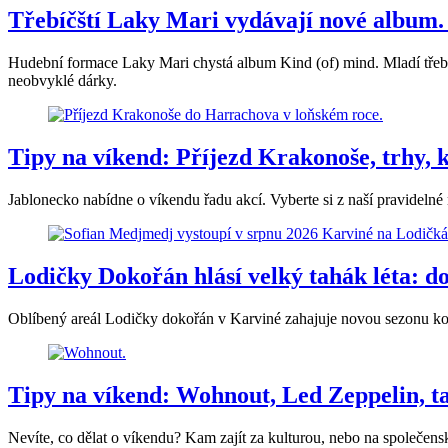
Třebíčští Laky Mari vydávají nové album. 
Hudební formace Laky Mari chystá album Kind (of) mind. Mladí třebíčšt
neobvyklé dárky.
Tipy na víkend: Příjezd Krakonoše, trhy, 
Jablonecko nabídne o víkendu řadu akcí. Vyberte si z naší pravidelné
Lodičky Dokořán hlásí velký tahák léta: 
Oblíbený areál Lodičky dokořán v Karviné zahajuje novou sezonu kon
Tipy na víkend: Wohnout, Led Zeppelin, tan
Nevíte, co dělat o víkendu? Kam zajít za kulturou, nebo na společensk