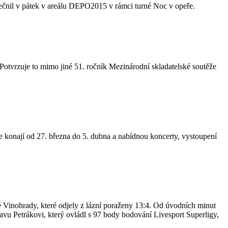
utečnil v pátek v areálu DEPO2015 v rámci turné Noc v opeře.
Potvrzuje to mimo jiné 51. ročník Mezinárodní skladatelské soutěže
.
 konají od 27. března do 5. dubna a nabídnou koncerty, vystoupení
é Vinohrady, které odjely z lázní poraženy 13:4. Od úvodních minut
lavu Petrákovi, který ovládl s 97 body bodování Livesport Superligy,