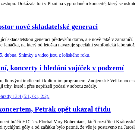
 vzestupu. Dokázala to i v Plzni na vyprodaném koncertě, který se usk
stor nové skladatelské generaci
cí skladatelskou generaci především doma, ale nově také v zahraničí. 
Janáčka, na který od letoška navazuje speciální symfonická laboratoř
í, koncerty i hledání vajíček v podzemí
u, lidovými tradicemi i kulturním programem. Znojemské Velikonoce se
í trhy, které i přes nepřízeň počasí v sobotu začaly.
koncertem, Petrák opět ukázal třídu
oncert hráčů HDT.cz Florbal Vary Bohemians, kteří rozstříleli Královsk
i rychlými góly a od začátku bylo patrné, že vše je postaveno na Jaros