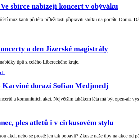
Ve sbírce nabízejí koncert v obýváku
í muzikanti při této příležitosti připravili sbírku na portálu Donio. D
koncerty a den Jizerské magistrály
 nabídky tipů z celého Libereckého kraje.
do Karviné dorazí Sofian Medjmedj
certů a komunitních akcí. Největším tahákem léta má být open-air vys
ec, ples atletů i v cirkusovém stylu
ou akci, nebo se prostě jen tak pobavit? Zkuste naše tipy na akce od p