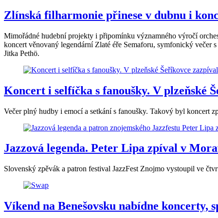
Zlínská filharmonie přinese v dubnu i konc
Mimořádné hudební projekty i připomínku významného výročí orchestr
koncert věnovaný legendární Zlaté éře Semaforu, symfonický večer s 
Jitka Pethö.
Koncert i selfíčka s fanoušky. V plzeňské
Večer plný hudby i emocí a setkání s fanoušky. Takový byl koncert z
Jazzová legenda. Peter Lipa zpíval v Mora
Slovenský zpěvák a patron festival JazzFest Znojmo vystoupil ve čt
Víkend na Benešovsku nabídne koncerty, s