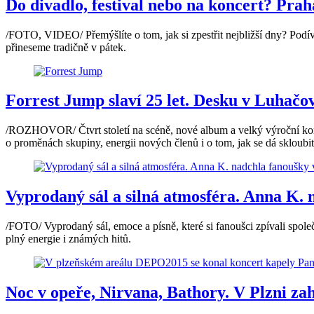
Do divadlo, festival nebo na koncert? Prah
/FOTO, VIDEO/ Přemýšlíte o tom, jak si zpestřit nejbližší dny? Podí
přineseme tradičně v pátek.
Forrest Jump slaví 25 let. Desku v Luhačov
/ROZHOVOR/ Čtvrt století na scéně, nové album a velký výroční konc
o proměnách skupiny, energii nových členů i o tom, jak se dá skloubit
Vyprodaný sál a silná atmosféra. Anna K. 
/FOTO/ Vyprodaný sál, emoce a písně, které si fanoušci zpívali spol
plný energie i známých hitů.
Noc v opeře, Nirvana, Bathory. V Plzni za