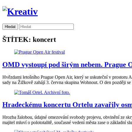
ŠTÍTEK: koncert
OMD vystoupí pod širým nebem. Prague Op
Hvězdami letošního Prague Open Air, který se uskuteční v prostoru
sady na Žižkově zahájí 3. června skupina Wohnout. O den později s
Hradeckému koncertu Ortelu zavařily osmi
Hrozba žalobou, údajné omezování svobody projevu, obvinění ze skryté
majitel mluví o polototalitě, současné vedení města zase o základní slu