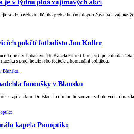
a je v týdnu plná zajímavých akcí
vejte se do našeho tradičního přehledu námi doporučovaných zajímavýc
icích pokřtí fotbalista Jan Koller
ert doma v Luhačovicích. Kapela Forrest Jump vstupuje do další etap
 muzika s prací hotelového ředitele a komunální politikou.
nadchla fanoušky v Blansku
ečně se zpěvačkou. Do Blanska druhou březnovou sobotu večer dorazila
hrála kapela Panoptiko