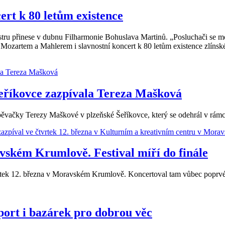
ert k 80 letům existence
u přinese v dubnu Filharmonie Bohuslava Martinů. „Posluchači se moho
Mozartem a Mahlerem i slavnostní koncert k 80 letům existence zlínsk
 Šeříkovce zazpívala Tereza Mašková
pěvačky Terezy Maškové v plzeňské Šeříkovce, který se odehrál v rámci
vském Krumlově. Festival míří do finále
vrtek 12. března v Moravském Krumlově. Koncertoval tam vůbec poprvé.
port i bazárek pro dobrou věc