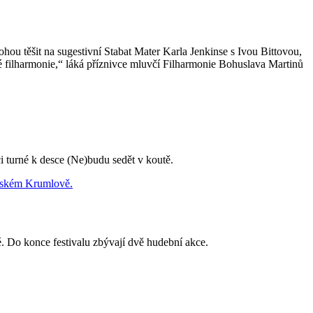
u těšit na sugestivní Stabat Mater Karla Jenkinse s Ivou Bittovou,
é filharmonie,“ láká příznivce mluvčí Filharmonie Bohuslava Martinů
 turné k desce (Ne)budu sedět v koutě.
 Do konce festivalu zbývají dvě hudební akce.