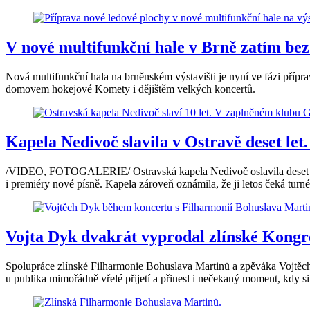
V nové multifunkční hale v Brně zatím bez b
Nová multifunkční hala na brněnském výstavišti je nyní ve fázi příprav
domovem hokejové Komety i dějištěm velkých koncertů.
Kapela Nedivoč slavila v Ostravě deset let
/VIDEO, FOTOGALERIE/ Ostravská kapela Nedivoč oslavila deset let 
i premiéry nové písně. Kapela zároveň oznámila, že ji letos čeká turn
Vojta Dyk dvakrát vyprodal zlínské Kongre
Spolupráce zlínské Filharmonie Bohuslava Martinů a zpěváka Vojtěch
u publika mimořádně vřelé přijetí a přinesl i nečekaný moment, kdy s