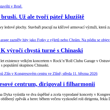
ruslí. Už ale tvoří páteř kluziště
y ledové plochy. Stavbaři pracují na klíčové armovací výztuži, která zaj
. K výročí chystá turné s Chinaski
existence velkým koncertem v Rock’n’Roll Clubu Garage v Ostravě-Mar
é s populární skupinou Chinaski.
sové centrum, dirigoval i filharmonii
a Dyka vyústila ve dva úspěšné a zcela vyprodané koncerty v Kongreso
i oblíbený zpěvák a herec během večera vyzkoušel roli dirigenta, řekla 