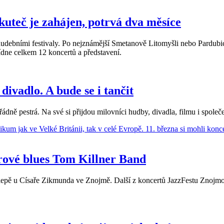
uteč je zahájen, potrvá dva měsíce
a hudebními festivaly. Po nejznámější Smetanově Litomyšli nebo Pardu
bídne celkem 12 koncertů a představení.
divadlo. A bude se i tančit
dně pestrá. Na své si přijdou milovníci hudby, divadla, filmu i společ
arové blues Tom Killner Band
lepě u Císaře Zikmunda ve Znojmě. Další z koncertů JazzFestu Znojmo 