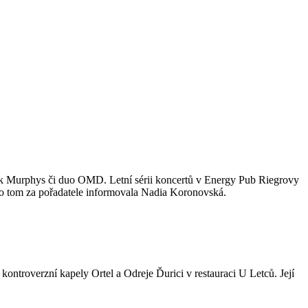
ck Murphys či duo OMD. Letní sérii koncertů v Energy Pub Riegrovy
o tom za pořadatele informovala Nadia Koronovská.
ontroverzní kapely Ortel a Odreje Ďurici v restauraci U Letců. Její