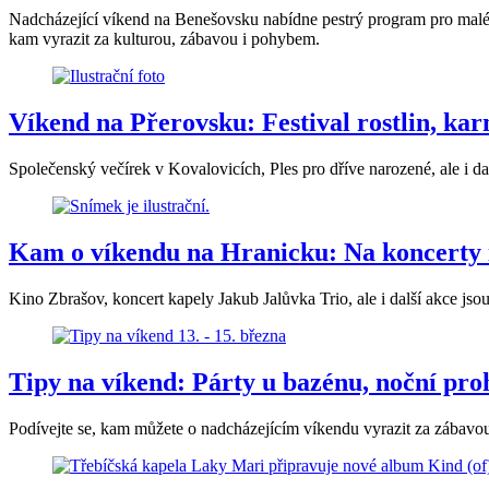
Nadcházející víkend na Benešovsku nabídne pestrý program pro malé i 
kam vyrazit za kulturou, zábavou i pohybem.
Víkend na Přerovsku: Festival rostlin, karn
Společenský večírek v Kovalovicích, Ples pro dříve narozené, ale i da
Kam o víkendu na Hranicku: Na koncerty 
Kino Zbrašov, koncert kapely Jakub Jalůvka Trio, ale i další akce jso
Tipy na víkend: Párty u bazénu, noční pr
Podívejte se, kam můžete o nadcházejícím víkendu vyrazit za zábavo