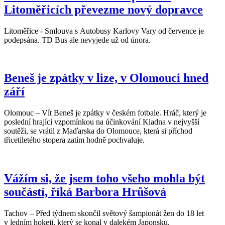
Litoměřicích převezme nový dopravce
Litoměřice - Smlouva s Autobusy Karlovy Vary od července je
podepsána. TD Bus ale nevyjede už od února.
Beneš je zpátky v lize, v Olomouci hned
září
Olomouc – Vít Beneš je zpátky v českém fotbale. Hráč, který je
poslední hrající vzpomínkou na účinkování Kladna v nejvyšší
soutěži, se vrátil z Maďarska do Olomouce, která si příchod
třicetiletého stopera zatím hodně pochvaluje.
Vážím si, že jsem toho všeho mohla být
součástí, říká Barbora Hrůšová
Tachov – Před týdnem skončil světový šampionát žen do 18 let
v ledním hokeji, který se konal v dalekém Japonsku.