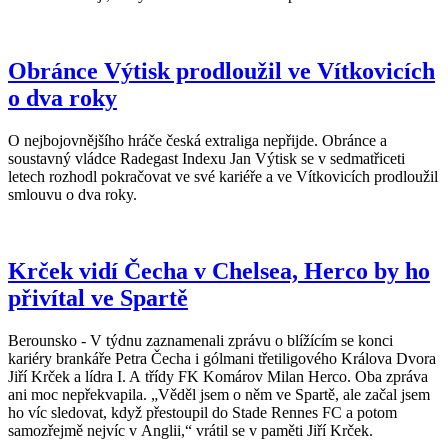
Obránce Výtisk prodloužil ve Vítkovicích
o dva roky
O nejbojovnějšího hráče česká extraliga nepřijde. Obránce a
soustavný vládce Radegast Indexu Jan Výtisk se v sedmatřiceti
letech rozhodl pokračovat ve své kariéře a ve Vítkovicích prodloužil
smlouvu o dva roky.
Krček vidí Čecha v Chelsea, Herco by ho
přivítal ve Spartě
Berounsko - V týdnu zaznamenali zprávu o blížícím se konci
kariéry brankáře Petra Čecha i gólmani třetiligového Králova Dvora
Jiří Krček a lídra I. A třídy FK Komárov Milan Herco. Oba zpráva
ani moc nepřekvapila. „Věděl jsem o něm ve Spartě, ale začal jsem
ho víc sledovat, když přestoupil do Stade Rennes FC a potom
samozřejmě nejvíc v Anglii,“ vrátil se v paměti Jiří Krček.