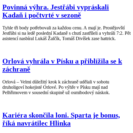
Povinná výhra. Jestřábi vypráskali
Kadaň i počtvrté v sezoně
Tyhle tři body potřebovali za každou cenu. A mají je. Prostějovští
Jestřábi si na ledě poslední Kadaně s chutí zastříleli a vyhráli 7:2. Pět
asistencí nasbíral Lukáš Žalčík, Tomáš Divíšek zase hattrick.
Orlová vyhrála v Písku a přiblížila se k
záchraně
Orlová – Velmi důležitý krok k záchraně udělali v sobotu
druholigoví hokejisté Orlové. Po výhře v Písku mají nad
Pelhřimovem v sousední skupině už osmibodový náskok.
Kariéra skončila loni. Sparta je bonus,
říká navrátilec Hlinka