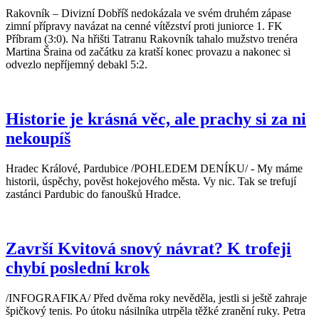
Rakovník – Divizní Dobříš nedokázala ve svém druhém zápase
zimní přípravy navázat na cenné vítězství proti juniorce 1. FK
Příbram (3:0). Na hřišti Tatranu Rakovník tahalo mužstvo trenéra
Martina Šraina od začátku za kratší konec provazu a nakonec si
odvezlo nepříjemný debakl 5:2.
Historie je krásná věc, ale prachy si za ni
nekoupíš
Hradec Králové, Pardubice /POHLEDEM DENÍKU/ - My máme
historii, úspěchy, pověst hokejového města. Vy nic. Tak se trefují
zastánci Pardubic do fanoušků Hradce.
Završí Kvitová snový návrat? K trofeji
chybí poslední krok
/INFOGRAFIKA/ Před dvěma roky nevěděla, jestli si ještě zahraje
špičkový tenis. Po útoku násilníka utrpěla těžké zranění ruky. Petra