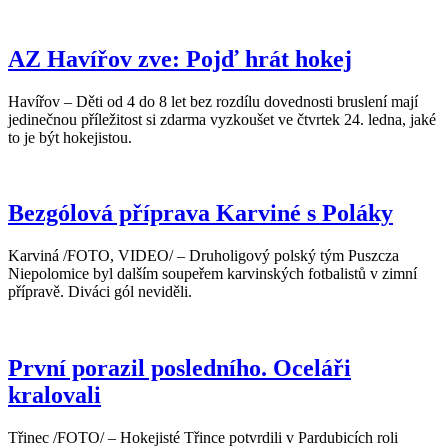
AZ Havířov zve: Pojď hrát hokej
Havířov – Děti od 4 do 8 let bez rozdílu dovednosti bruslení mají
jedinečnou příležitost si zdarma vyzkoušet ve čtvrtek 24. ledna, jaké
to je být hokejistou.
Bezgólová příprava Karviné s Poláky
Karviná /FOTO, VIDEO/ – Druholigový polský tým Puszcza
Niepolomice byl dalším soupeřem karvinských fotbalistů v zimní
přípravě. Diváci gól neviděli.
První porazil posledního. Oceláři
kralovali
Třinec /FOTO/ – Hokejisté Třince potvrdili v Pardubicích roli