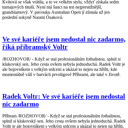
Kvitová se však vrátila, a to ve velkém stylu, vždyť získala sedm
turnajových titulů. Nyní má šanci na ten nejprestižnější,
grandslamový. V pavouku Australian Open jí zůstala už jen
poslední sokyně Naomi Ósaková.
Ve své kariéře jsem nedostal nic zadarmo,
říká příbramský Voltr
/ROZHOVOR/ - Když se stal profesionálním fotbalistou, splnil si
klukovský sen. Jeho cesta ovšem nebyla jednoduchá. Radek Voltr je
ale bojovníkem s velkým srdcem a ukázal to nejen na hřišti, kde
momentálně válí v barvách prvoligové Příbrami, ale také v životě.
Radek Voltr: Ve své kariéře jsem nedostal
nic zadarmo
Příbram /ROZHOVOR/ - Když se stal profesionálním fotbalistou,
splnil si klukovský sen. Jeho cesta ovšem nebyla jednoduchá. Radek
Voltr je ale bojovníkem s velkým srdcem a ukázal to nejen na hřišti,