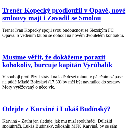
Trenér Kopecký prodloužil v Opavě, nové
smlouvy mají i Zavadil se Smolou
Trenér Ivan Kopecký spojil svou budoucnost se Slezským FC
Opava. S vedením klubu se dohodl na novém dvouletém kontraktu.
Musíme věřit, že dokážeme porazit
kohokoliv, burcuje kapitán Vyrůbalík
V souboji proti Plzni strávil na ledě deset minut, v pátečním zápase
na půdě Mladé Boleslavi (17.30) by měl být navrátilec do sestavy
Mory vytěžovaný o něco víc.
Odejde z Karviné i Lukáš Budínský?
Karviná – Zatím jen sleduje, jak mu mizí spoluhráči. Důležití
spoluhráči. Lukáš Budínský, záložník MFK Karviná, by se sám