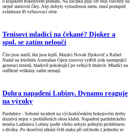
o krajském hokejovém primátu. Na začátku play off stojí všechny na
stejné startovní čáry. Aby dobyly vytouženou metu, musí postupně
zvládnout tři vyřazovací série.
Tenisoví mladíci na čekané? Djoker a
spol. se zatím neloučí
Čím jsou starší, tím jsou lepší. Mazáci Novak Djokovič a Rafael
Nadal na letošním Australian Open (znovu) vytřeli zrak nastupující
generaci tenistů, hladově pokukující po velkých titulech. Mladíci na
ostřílené velikány zatím nemají.
Dohra napadení Lubiny. Dynamo reaguje
na výroky
Pardubice - Sobotní incident na východočeském hokejovém derby
doznívá nejen v prohlášeních obou klubů. Napadení pardubického
trenéra Ladislava Lubiny podle všeho nebylo jediným problémem
s diváky. Po skončení utkání čelil ataku při odchodu z jednoho ze