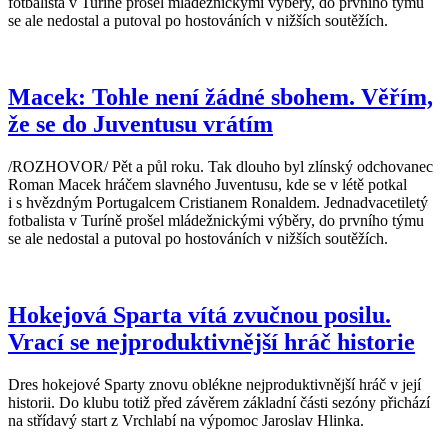
fotbalista v Turíně prošel mládežnickými výběry, do prvního týmu
se ale nedostal a putoval po hostováních v nižších soutěžích.
Macek: Tohle není žádné sbohem. Věřím,
že se do Juventusu vrátím
/ROZHOVOR/ Pět a půl roku. Tak dlouho byl zlínský odchovanec
Roman Macek hráčem slavného Juventusu, kde se v létě potkal
i s hvězdným Portugalcem Cristianem Ronaldem. Jednadvacetiletý
fotbalista v Turíně prošel mládežnickými výběry, do prvního týmu
se ale nedostal a putoval po hostováních v nižších soutěžích.
Hokejová Sparta vítá zvučnou posilu.
Vrací se nejproduktivnější hráč historie
Dres hokejové Sparty znovu oblékne nejproduktivnější hráč v její
historii. Do klubu totiž před závěrem základní části sezóny přichází
na střídavý start z Vrchlabí na výpomoc Jaroslav Hlinka.