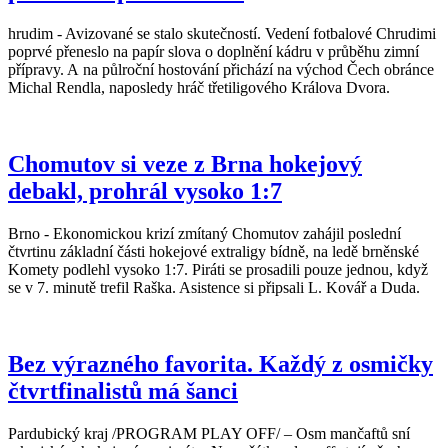
hrudim - Avizované se stalo skutečností. Vedení fotbalové Chrudimi
poprvé přeneslo na papír slova o doplnění kádru v průběhu zimní
přípravy. A na půlroční hostování přichází na východ Čech obránce
Michal Rendla, naposledy hráč třetiligového Králova Dvora.
Chomutov si veze z Brna hokejový
debakl, prohrál vysoko 1:7
Brno - Ekonomickou krizí zmítaný Chomutov zahájil poslední
čtvrtinu základní části hokejové extraligy bídně, na ledě brněnské
Komety podlehl vysoko 1:7. Piráti se prosadili pouze jednou, když
se v 7. minutě trefil Raška. Asistence si připsali L. Kovář a Duda.
Bez výrazného favorita. Každý z osmičky
čtvrtfinalistů má šanci
Pardubický kraj /PROGRAM PLAY OFF/ – Osm mančaftů sní