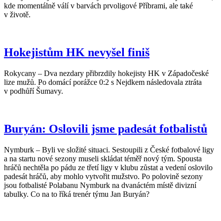
kde momentálně válí v barvách prvoligové Příbrami, ale také
v životě.
Hokejistům HK nevyšel finiš
Rokycany – Dva nezdary přibrzdily hokejisty HK v Západočeské
lize mužů. Po domácí porážce 0:2 s Nejdkem následovala ztráta
v podhůří Šumavy.
Buryán: Oslovili jsme padesát fotbalistů
Nymburk – Byli ve složité situaci. Sestoupili z České fotbalové ligy
a na startu nové sezony museli skládat téměř nový tým. Spousta
hráčů nechtěla po pádu ze třetí ligy v klubu zůstat a vedení oslovilo
padesát hráčů, aby mohlo vytvořit mužstvo. Po polovině sezony
jsou fotbalisté Polabanu Nymburk na dvanáctém místě divizní
tabulky. Co na to říká trenér týmu Jan Buryán?