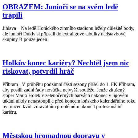
OBRAZEM: Junioři se na svém ledě
trápili
Jihlava – Na ledě Horáckého zimního stadionu ležely důležité body,
ale junioři Dukly si připsali do extraligové tabulky nadstavbové
skupiny B pouze jeden!
Holkův konec kariéry? Nechtěl jsem nic
riskovat, potvrdil hráč
Příbram - V průběhu podzimní části sezony přišel do 1. FK Příbram,
aby posílil zadní řady nováčka nejvyšší soutěže. Jenže zkušený
stoper Mario Holek v zelenočerných barvách nakonec v ligovém
utkání nikdy nenastoupil a před koncem loňského kalendářního roku
byl nucen kvůli zdravotním problémům ukončit profesionální
kariéru.
Městskou hromadnou dopravu v