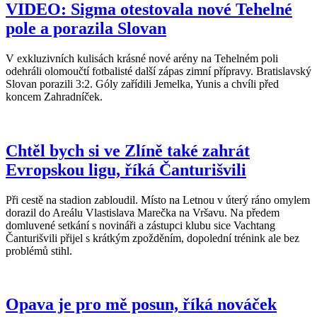
VIDEO: Sigma otestovala nové Tehelné
pole a porazila Slovan
V exkluzivních kulisách krásné nové arény na Tehelném poli
odehráli olomoučtí fotbalisté další zápas zimní přípravy. Bratislavský
Slovan porazili 3:2. Góly zařídili Jemelka, Yunis a chvíli před
koncem Zahradníček.
Chtěl bych si ve Zlíně také zahrát
Evropskou ligu, říká Čanturišvili
Při cestě na stadion zabloudil. Místo na Letnou v úterý ráno omylem
dorazil do Areálu Vlastislava Marečka na Vršavu. Na předem
domluvené setkání s novináři a zástupci klubu sice Vachtang
Čanturišvili přijel s krátkým zpožděním, dopolední trénink ale bez
problémů stihl.
Opava je pro mě posun, říká nováček