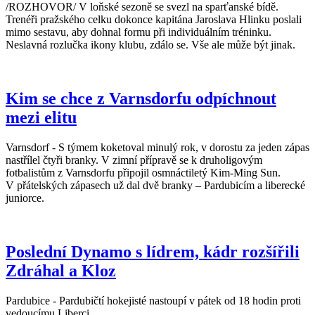
/ROZHOVOR/ V loňské sezoně se svezl na sparťanské bídě.
Trenéři pražského celku dokonce kapitána Jaroslava Hlinku poslali
mimo sestavu, aby dohnal formu při individuálním tréninku.
Neslavná rozlučka ikony klubu, zdálo se. Vše ale může být jinak.
Kim se chce z Varnsdorfu odpíchnout
mezi elitu
Varnsdorf - S týmem koketoval minulý rok, v dorostu za jeden zápas
nastřílel čtyři branky. V zimní přípravě se k druholigovým
fotbalistům z Varnsdorfu připojil osmnáctiletý Kim-Ming Sun.
V přátelských zápasech už dal dvě branky – Pardubicím a liberecké
juniorce.
Poslední Dynamo s lídrem, kádr rozšířili
Zdráhal a Kloz
Pardubice - Pardubičtí hokejisté nastoupí v pátek od 18 hodin proti
vedoucímu Liberci.