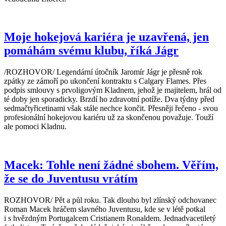
Moje hokejová kariéra je uzavřená, jen
pomáhám svému klubu, říká Jágr
/ROZHOVOR/ Legendární útočník Jaromír Jágr je přesně rok
zpátky ze zámoří po ukončení kontraktu s Calgary Flames. Přes
podpis smlouvy s prvoligovým Kladnem, jehož je majitelem, hrál od
té doby jen sporadicky. Brzdí ho zdravotní potíže. Dva týdny před
sedmačtyřicetinami však stále nechce končit. Přesněji řečeno - svou
profesionální hokejovou kariéru už za skončenou považuje. Touží
ale pomoci Kladnu.
Macek: Tohle není žádné sbohem. Věřím,
že se do Juventusu vrátím
ROZHOVOR/ Pět a půl roku. Tak dlouho byl zlínský odchovanec
Roman Macek hráčem slavného Juventusu, kde se v létě potkal
i s hvězdným Portugalcem Cristianem Ronaldem. Jednadvacetiletý