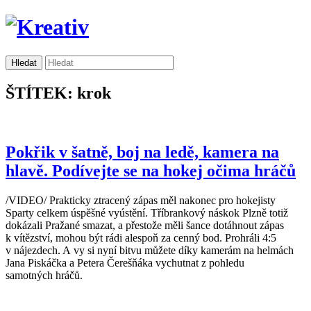
ŠTÍTEK: krok
Pokřik v šatně, boj na ledě, kamera na
hlavě. Podívejte se na hokej očima hráčů
/VIDEO/ Prakticky ztracený zápas měl nakonec pro hokejisty
Sparty celkem úspěšné vyústění. Tříbrankový náskok Plzně totiž
dokázali Pražané smazat, a přestože měli šance dotáhnout zápas
k vítězství, mohou být rádi alespoň za cenný bod. Prohráli 4:5
v nájezdech. A vy si nyní bitvu můžete díky kamerám na helmách
Jana Piskáčka a Petera Čerešňáka vychutnat z pohledu
samotných hráčů.