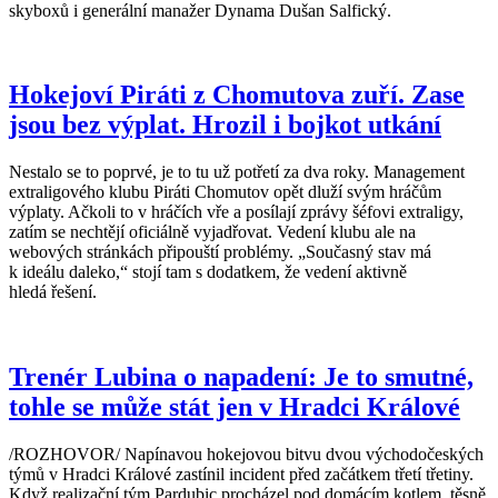
skyboxů i generální manažer Dynama Dušan Salfický.
Hokejoví Piráti z Chomutova zuří. Zase
jsou bez výplat. Hrozil i bojkot utkání
Nestalo se to poprvé, je to tu už potřetí za dva roky. Management
extraligového klubu Piráti Chomutov opět dluží svým hráčům
výplaty. Ačkoli to v hráčích vře a posílají zprávy šéfovi extraligy,
zatím se nechtějí oficiálně vyjadřovat. Vedení klubu ale na
webových stránkách připouští problémy. „Současný stav má
k ideálu daleko,“ stojí tam s dodatkem, že vedení aktivně
hledá řešení.
Trenér Lubina o napadení: Je to smutné,
tohle se může stát jen v Hradci Králové
/ROZHOVOR/ Napínavou hokejovou bitvu dvou východočeských
týmů v Hradci Králové zastínil incident před začátkem třetí třetiny.
Když realizační tým Pardubic procházel pod domácím kotlem, těsně