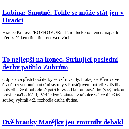
Lubina: Smutné. Tohle se může stát jen v
Hradci
Hradec Králové /ROZHOVOR/ - Pardubického trenéra napadli
před začátkem třetí třetiny dva diváci.
To nejlepší na konec. Strhující poslední
derby patřilo Zubrům
Odplata za předchozí derby se vším všudy. Hokejisté Přerova ve
čtvrtém vzájemném utkání sezony s Prostějovem potřetí zvítězili a
potvrdili, že dlouhodobě patří bitvy o Hanou právě jim (s výjimkou
prosincového klání). Vzhledem k situaci v tabulce velice důležitý
souboj vyhráli 4:2, rozhodla druhá třetina.
Dvě branky Matějky jen zmírnily debakl