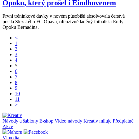
Opoku, který prošel i Eindhovenem
První tréninkové dávky v novém působišti absolvovala čerstvá
posila Slezského FC Opava, ofenzivně laděný fotbalista Endy
Opoku Bernadina.
<
1
2
3
4
5
6
7
8
9
10
11
>
Návody a šablony
E-shop
Video návody
Kreativ miluje
Předplatné
Akce
Vlmedia