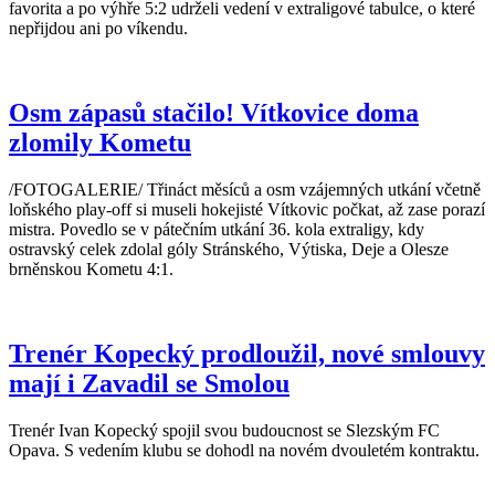
favorita a po výhře 5:2 udrželi vedení v extraligové tabulce, o které
nepřijdou ani po víkendu.
Osm zápasů stačilo! Vítkovice doma
zlomily Kometu
/FOTOGALERIE/ Třináct měsíců a osm vzájemných utkání včetně
loňského play-off si museli hokejisté Vítkovic počkat, až zase porazí
mistra. Povedlo se v pátečním utkání 36. kola extraligy, kdy
ostravský celek zdolal góly Stránského, Výtiska, Deje a Olesze
brněnskou Kometu 4:1.
Trenér Kopecký prodloužil, nové smlouvy
mají i Zavadil se Smolou
Trenér Ivan Kopecký spojil svou budoucnost se Slezským FC
Opava. S vedením klubu se dohodl na novém dvouletém kontraktu.