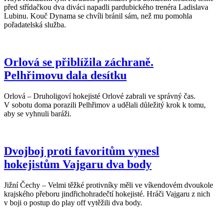
před střídačkou dva diváci napadli pardubického trenéra Ladislava
Lubinu. Kouč Dynama se chvíli bránil sám, než mu pomohla
pořadatelská služba.
Orlová se přiblížila záchraně.
Pelhřimovu dala desítku
Orlová – Druholigoví hokejisté Orlové zabrali ve správný čas.
V sobotu doma porazili Pelhřimov a udělali důležitý krok k tomu,
aby se vyhnuli baráži.
Dvojboj proti favoritům vynesl
hokejistům Vajgaru dva body
Jižní Čechy – Velmi těžké protivníky měli ve víkendovém dvoukole
krajského přeboru jindřichohradečtí hokejisté. Hráči Vajgaru z nich
v boji o postup do play off vytěžili dva body.