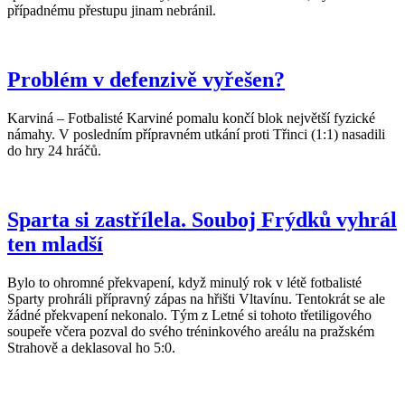
případnému přestupu jinam nebránil.
Problém v defenzivě vyřešen?
Karviná – Fotbalisté Karviné pomalu končí blok největší fyzické
námahy. V posledním přípravném utkání proti Třinci (1:1) nasadili
do hry 24 hráčů.
Sparta si zastřílela. Souboj Frýdků vyhrál
ten mladší
Bylo to ohromné překvapení, když minulý rok v létě fotbalisté
Sparty prohráli přípravný zápas na hřišti Vltavínu. Tentokrát se ale
žádné překvapení nekonalo. Tým z Letné si tohoto třetiligového
soupeře včera pozval do svého tréninkového areálu na pražském
Strahově a deklasoval ho 5:0.