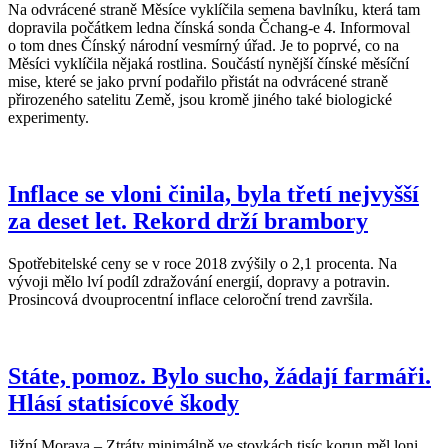
Na odvrácené straně Měsíce vyklíčila semena bavlníku, která tam
dopravila počátkem ledna čínská sonda Čchang-e 4. Informoval
o tom dnes Čínský národní vesmírný úřad. Je to poprvé, co na
Měsíci vyklíčila nějaká rostlina. Součástí nynější čínské měsíční
mise, které se jako první podařilo přistát na odvrácené straně
přirozeného satelitu Země, jsou kromě jiného také biologické
experimenty.
Inflace se vloni činila, byla třetí nejvyšší
za deset let. Rekord drží brambory
Spotřebitelské ceny se v roce 2018 zvýšily o 2,1 procenta. Na
vývoji mělo lví podíl zdražování energií, dopravy a potravin.
Prosincová dvouprocentní inflace celoroční trend završila.
Státe, pomoz. Bylo sucho, žádají farmáři.
Hlásí statisícové škody
Jižní Morava – Ztráty minimálně ve stovkách tisíc korun měl loni