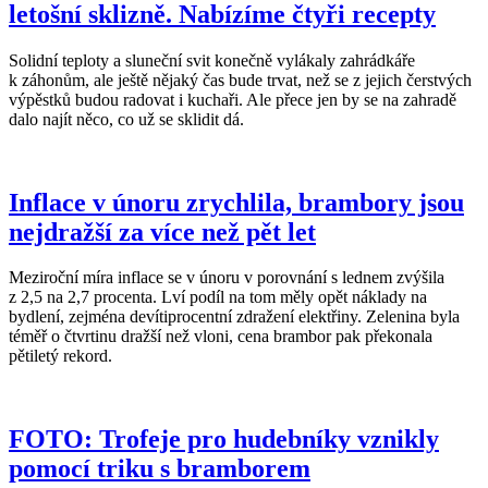
letošní sklizně. Nabízíme čtyři recepty
Solidní teploty a sluneční svit konečně vylákaly zahrádkáře
k záhonům, ale ještě nějaký čas bude trvat, než se z jejich čerstvých
výpěstků budou radovat i kuchaři. Ale přece jen by se na zahradě
dalo najít něco, co už se sklidit dá.
Inflace v únoru zrychlila, brambory jsou
nejdražší za více než pět let
Meziroční míra inflace se v únoru v porovnání s lednem zvýšila
z 2,5 na 2,7 procenta. Lví podíl na tom měly opět náklady na
bydlení, zejména devítiprocentní zdražení elektřiny. Zelenina byla
téměř o čtvrtinu dražší než vloni, cena brambor pak překonala
pětiletý rekord.
FOTO: Trofeje pro hudebníky vznikly
pomocí triku s bramborem