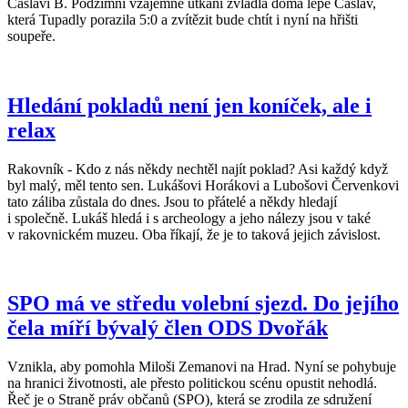
Čáslavi B. Podzimní vzájemné utkání zvládla doma lépe Čáslav,
která Tupadly porazila 5:0 a zvítězit bude chtít i nyní na hřišti
soupeře.
Hledání pokladů není jen koníček, ale i
relax
Rakovník - Kdo z nás někdy nechtěl najít poklad? Asi každý když
byl malý, měl tento sen. Lukášovi Horákovi a Lubošovi Červenkovi
tato záliba zůstala do dnes. Jsou to přátelé a někdy hledají
i společně. Lukáš hledá i s archeology a jeho nálezy jsou v také
v rakovnickém muzeu. Oba říkají, že je to taková jejich závislost.
SPO má ve středu volební sjezd. Do jejího
čela míří bývalý člen ODS Dvořák
Vznikla, aby pomohla Miloši Zemanovi na Hrad. Nyní se pohybuje
na hranici životnosti, ale přesto politickou scénu opustit nehodlá.
Řeč je o Straně práv občanů (SPO), která se zrodila ze sdružení