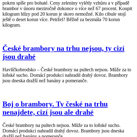
pokrm spíše pro bohaté. Ceny zeleniny vylétly vzhůru a v případě
brambor v únoru meziročně dokonce o více než 67 procent. Koupit
kilogram hlízy pod 20 korun je skoro nemožné. Kilo cibule stojí
ještě o deset korun více. Petržel? Běžně za bezmála 70 korun
kilogram.
České brambory na trhu nejsou, ty cizí
jsou drahé
Havlíčkobrodsko – České brambory na pultech nejsou. Může za to
loňské sucho. Domácí produkci nahradil drahý dovoz. Brambory
jsou dneska dražší než banány a pomeranče.
Boj o brambory. Ty české na trhu
nenajdete, cizí jsou ale drahé
České brambory na pultech nejsou. Může za to loňské sucho.
Domácí produkci nahradil drahý dovoz. Brambory jsou dneska
dražší než banány a pomeranče.