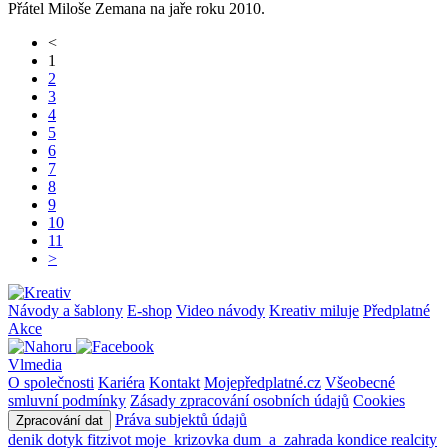
Přátel Miloše Zemana na jaře roku 2010.
<
1
2
3
4
5
6
7
8
9
10
11
>
Návody a šablony
E-shop
Video návody
Kreativ miluje
Předplatné
Akce
Vlmedia
O společnosti
Kariéra
Kontakt
Mojepředplatné.cz
Všeobecné
smluvní podmínky
Zásady zpracování osobních údajů
Cookies
Práva subjektů údajů
Zpracování dat
denik
dotyk
fitzivot
moje_krizovka
dum_a_zahrada
kondice
realcity