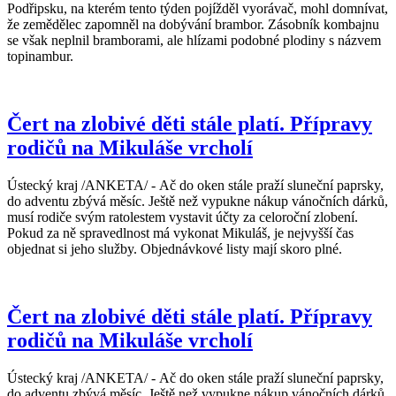
Podřipsku, na kterém tento týden pojížděl vyorávač, mohl domnívat,
že zemědělec zapomněl na dobývání brambor. Zásobník kombajnu
se však neplnil bramborami, ale hlízami podobné plodiny s názvem
topinambur.
Čert na zlobivé děti stále platí. Přípravy
rodičů na Mikuláše vrcholí
Ústecký kraj /ANKETA/ - Ač do oken stále praží sluneční paprsky,
do adventu zbývá měsíc. Ještě než vypukne nákup vánočních dárků,
musí rodiče svým ratolestem vystavit účty za celoroční zlobení.
Pokud za ně spravedlnost má vykonat Mikuláš, je nejvyšší čas
objednat si jeho služby. Objednávkové listy mají skoro plné.
Čert na zlobivé děti stále platí. Přípravy
rodičů na Mikuláše vrcholí
Ústecký kraj /ANKETA/ - Ač do oken stále praží sluneční paprsky,
do adventu zbývá měsíc. Ještě než vypukne nákup vánočních dárků,