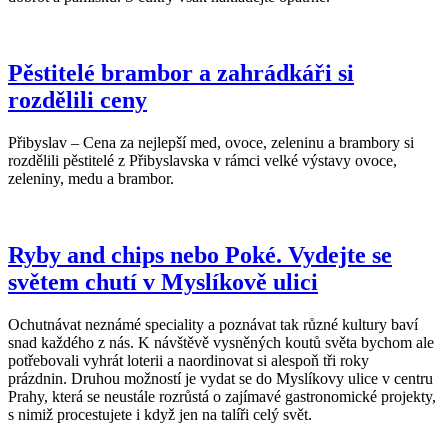
Pěstitelé brambor a zahrádkáři si
rozdělili ceny
Přibyslav – Cena za nejlepší med, ovoce, zeleninu a brambory si
rozdělili pěstitelé z Přibyslavska v rámci velké výstavy ovoce,
zeleniny, medu a brambor.
Ryby and chips nebo Poké. Vydejte se
světem chutí v Myslíkově ulici
Ochutnávat neznámé speciality a poznávat tak různé kultury baví
snad každého z nás. K návštěvě vysněných koutů světa bychom ale
potřebovali vyhrát loterii a naordinovat si alespoň tři roky
prázdnin. Druhou možností je vydat se do Myslíkovy ulice v centru
Prahy, která se neustále rozrůstá o zajímavé gastronomické projekty,
s nimiž procestujete i když jen na talíři celý svět.