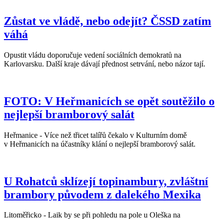
Zůstat ve vládě, nebo odejít? ČSSD zatím
váhá
Opustit vládu doporučuje vedení sociálních demokratů na
Karlovarsku. Další kraje dávají přednost setrvání, nebo názor tají.
FOTO: V Heřmanicích se opět soutěžilo o
nejlepší bramborový salát
Heřmanice - Více než třicet talířů čekalo v Kulturním domě
v Heřmanicích na účastníky klání o nejlepší bramborový salát.
U Rohatců sklízejí topinambury, zvláštní
brambory původem z dalekého Mexika
Litoměřicko - Laik by se při pohledu na pole u Oleška na