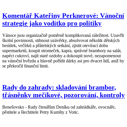
Komentář Kateřiny Perknerové: Vánoční
strategie jako vodítko pro politiky
Vánoce jsou organizačně poměrně komplikovaná záležitost. Uzavřít
školní povinnosti, stihnout uzávěrky, absolvovat několik dětských
besídek, večírků a přátelských setkání, zjistit otevírací dobu
supermarketů, koupit stromeček, kapra, správné brambory na salát,
napéct cukroví, najít staré ozdoby a dokoupit nové, nezapomenout
na vánoční hvězdu a hlavně pořídit dárky asi pro dvacet lidí, aniž by
se překročil finanční limit.
Rady do zahrady: skladování brambor,
třásněnky mečíkové, pozorování, kontroly
Benešovsko - Rady čtenářům Deníku od zahrádkáře, ovocnáře,
pěstitele a šlechtitele Petry Kumšty z Votic.