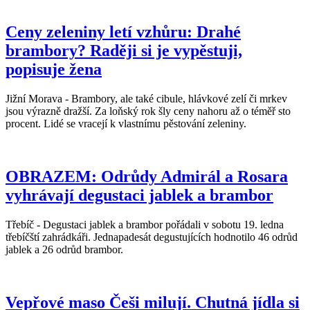
Ceny zeleniny letí vzhůru: Drahé
brambory? Raději si je vypěstuji,
popisuje žena
Jižní Morava - Brambory, ale také cibule, hlávkové zelí či mrkev
jsou výrazně dražší. Za loňský rok šly ceny nahoru až o téměř sto
procent. Lidé se vracejí k vlastnímu pěstování zeleniny.
OBRAZEM: Odrůdy Admirál a Rosara
vyhrávají degustaci jablek a brambor
Třebíč - Degustaci jablek a brambor pořádali v sobotu 19. ledna
třebíčští zahrádkáři. Jednapadesát degustujících hodnotilo 46 odrůd
jablek a 26 odrůd brambor.
Vepřové maso Češi milují. Chutná jídla si