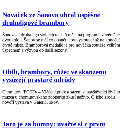
Nováček ze Šanova uhrál úspěšné
druholigové brambory
Šanov – I druhá liga stolních tenistů měla na programu závěrečné
dvoukolo a Šanov se měl co ohánět, aby vystoupal až na konečné
čtvrté místo. Bramborová medaile je pro nováčka soutěže velkým
úspěchem a výzvou do další sezony.
Obilí, brambory, růže: ve skanzenu
vysázejí prastaré odrůdy
Chomutov /FOTO/ – Vláčení půdy a sázení si návštěvníci živého
muzea u chomutovského zooparku zkusí naživo. O jeho zrodu
hovoří výstava v Galerii Jirkov.
Jaro je za humny: uvařte si z první