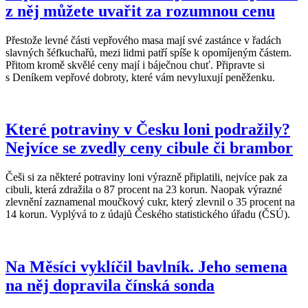
z něj můžete uvařit za rozumnou cenu
Přestože levné části vepřového masa mají své zastánce v řadách
slavných šéfkuchařů, mezi lidmi patří spíše k opomíjeným částem.
Přitom kromě skvělé ceny mají i báječnou chuť. Připravte si
s Deníkem vepřové dobroty, které vám nevyluxují peněženku.
Které potraviny v Česku loni podražily?
Nejvíce se zvedly ceny cibule či brambor
Češi si za některé potraviny loni výrazně připlatili, nejvíce pak za
cibuli, která zdražila o 87 procent na 23 korun. Naopak výrazné
zlevnění zaznamenal moučkový cukr, který zlevnil o 35 procent na
14 korun. Vyplývá to z údajů Českého statistického úřadu (ČSÚ).
Na Měsíci vyklíčil bavlník. Jeho semena
na něj dopravila čínská sonda