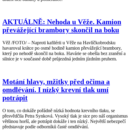
AKTUÁLNĚ: Nehoda u Věže. Kamion
převážející brambory skončil na boku
Věž /FOTO/ – Naproti kafilérii u Věže na Havlíčkobrodsku
havaroval krátce po osmé hodině kamion převážející brambory,
který po nehodě skončil na boku. Havárie se obešla bez zranění a
silnice je v současné době průjezdná jedním jízdním pruhem.
Motání hlavy, mžitky před očima a
omdlévání. I nízký krevní tlak umí
potrápit
O tom, co dokáže pořádně nízká hodnota krevního tlaku, se
přesvědčila Petra Synková. Vysoký tlak je sice pro náš organismus
většinou horší, ale potrápit dokáže i ten nízký. Největší nebezpečí
představuje podle odborníků časté omdlévání.