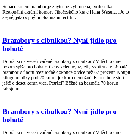
Situace kolem brambor je zbytečně vyhrocená, tvrdí šéfka
Regionální agrární komory Jihočeského kraje Hana Šťastná. „Je to
stejné, jako s jinými plodinami na trhu.
Brambory s cibulkou? Nyní jídlo pro
bohaté
Dopřát si na večeři vařené brambory s cibulkou? V těchto dnech
pokrm spíše pro bohaté. Ceny zeleniny vylétly vzhůru a v případě
brambor v únoru meziročně dokonce o více než 67 procent. Koupit
kilogram hlízy pod 20 korun je skoro nemožné. Kilo cibule stojí
ještě o deset korun více. Petržel? Běžně za bezmála 70 korun
kilogram.
Brambory s cibulkou? Nyní jídlo pro
bohaté
Dopřát si na večeři vařené brambory s cibulkou? V těchto dnech