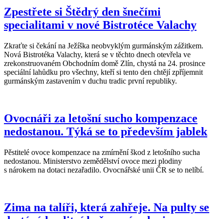
Zpestřete si Štědrý den šnečími
specialitami v nové Bistrotéce Valachy
Zkraťte si čekání na Ježíška neobvyklým gurmánským zážitkem.
Nová Bistrotéka Valachy, která se v těchto dnech otevřela ve
zrekonstruovaném Obchodním domě Zlín, chystá na 24. prosince
speciální lahůdku pro všechny, kteří si tento den chtějí zpříjemnit
gurmánským zastavením v duchu tradic první republiky.
Ovocnáři za letošní sucho kompenzace
nedostanou. Týká se to především jablek
Pěstitelé ovoce kompenzace na zmírnění škod z letošního sucha
nedostanou. Ministerstvo zemědělství ovoce mezi plodiny
s nárokem na dotaci nezařadilo. Ovocnářské unii ČR se to nelíbí.
Zima na talíři, která zahřeje. Na pulty se