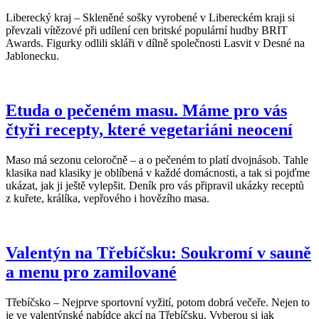
Liberecký kraj – Skleněné sošky vyrobené v Libereckém kraji si
převzali vítězové při udílení cen britské populární hudby BRIT
Awards. Figurky odlili skláři v dílně společnosti Lasvit v Desné na
Jablonecku.
Etuda o pečeném masu. Máme pro vás
čtyři recepty, které vegetariáni neocení
Maso má sezonu celoročně ­– a o pečeném to platí dvojnásob. Tahle
klasika nad klasiky je oblíbená v každé domácnosti, a tak si pojďme
ukázat, jak ji ještě vylepšit. Deník pro vás připravil ukázky receptů
z kuřete, králíka, vepřového i hovězího masa.
Valentýn na Třebíčsku: Soukromí v sauně
a menu pro zamilované
Třebíčsko – Nejprve sportovní vyžití, potom dobrá večeře. Nejen to
je ve valentýnské nabídce akcí na Třebíčsku. Vyberou si jak