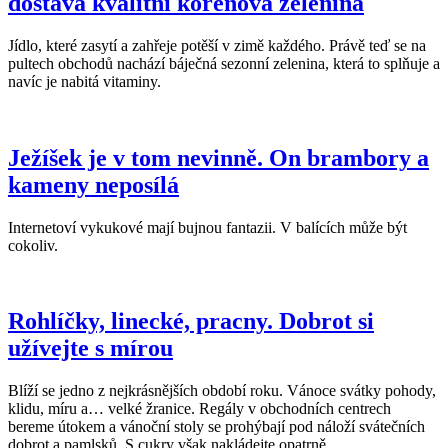
dostává kvalitní kořenová zelenina
Jídlo, které zasytí a zahřeje potěší v zimě každého. Právě teď se na
pultech obchodů nachází báječná sezonní zelenina, která to splňuje a
navíc je nabitá vitaminy.
Ježíšek je v tom nevinně. On brambory a
kameny neposílá
Internetoví vykukové mají bujnou fantazii. V balících může být
cokoliv.
Rohlíčky, linecké, pracny. Dobrot si
užívejte s mírou
Blíží se jedno z nejkrásnějších období roku. Vánoce svátky pohody,
klidu, míru a… velké žranice. Regály v obchodních centrech
bereme útokem a vánoční stoly se prohýbají pod náloží svátečních
dobrot a pamlsků. S cukry však nakládejte opatrně.