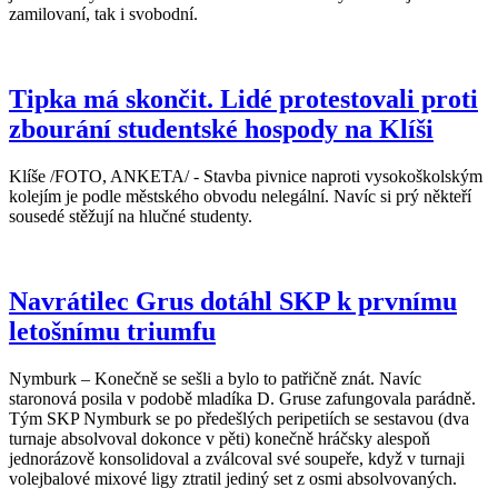
zamilovaní, tak i svobodní.
Tipka má skončit. Lidé protestovali proti
zbourání studentské hospody na Klíši
Klíše /FOTO, ANKETA/ - Stavba pivnice naproti vysokoškolským
kolejím je podle městského obvodu nelegální. Navíc si prý někteří
sousedé stěžují na hlučné studenty.
Navrátilec Grus dotáhl SKP k prvnímu
letošnímu triumfu
Nymburk – Konečně se sešli a bylo to patřičně znát. Navíc
staronová posila v podobě mladíka D. Gruse zafungovala parádně.
Tým SKP Nymburk se po předešlých peripetiích se sestavou (dva
turnaje absolvoval dokonce v pěti) konečně hráčsky alespoň
jednorázově konsolidoval a zválcoval své soupeře, když v turnaji
volejbalové mixové ligy ztratil jediný set z osmi absolvovaných.