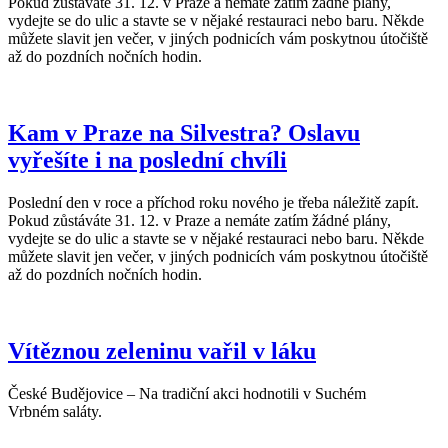
Pokud zůstáváte 31. 12. v Praze a nemáte zatím žádné plány,
vydejte se do ulic a stavte se v nějaké restauraci nebo baru. Někde
můžete slavit jen večer, v jiných podnicích vám poskytnou útočiště
až do pozdních nočních hodin.
Kam v Praze na Silvestra? Oslavu
vyřešíte i na poslední chvíli
Poslední den v roce a příchod roku nového je třeba náležitě zapít.
Pokud zůstáváte 31. 12. v Praze a nemáte zatím žádné plány,
vydejte se do ulic a stavte se v nějaké restauraci nebo baru. Někde
můžete slavit jen večer, v jiných podnicích vám poskytnou útočiště
až do pozdních nočních hodin.
Vítěznou zeleninu vařil v láku
České Budějovice – Na tradiční akci hodnotili v Suchém
Vrbném saláty.