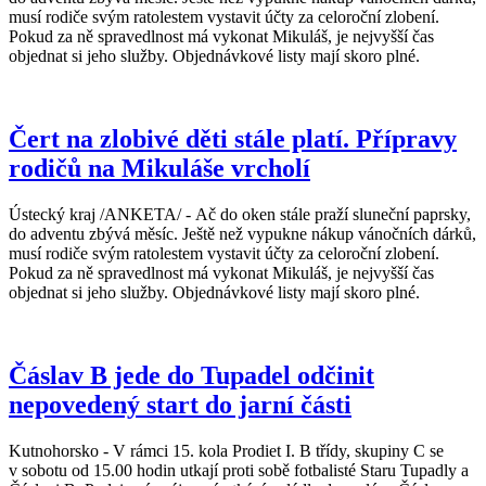
musí rodiče svým ratolestem vystavit účty za celoroční zlobení.
Pokud za ně spravedlnost má vykonat Mikuláš, je nejvyšší čas
objednat si jeho služby. Objednávkové listy mají skoro plné.
Čert na zlobivé děti stále platí. Přípravy
rodičů na Mikuláše vrcholí
Ústecký kraj /ANKETA/ - Ač do oken stále praží sluneční paprsky,
do adventu zbývá měsíc. Ještě než vypukne nákup vánočních dárků,
musí rodiče svým ratolestem vystavit účty za celoroční zlobení.
Pokud za ně spravedlnost má vykonat Mikuláš, je nejvyšší čas
objednat si jeho služby. Objednávkové listy mají skoro plné.
Čáslav B jede do Tupadel odčinit
nepovedený start do jarní části
Kutnohorsko - V rámci 15. kola Prodiet I. B třídy, skupiny C se
v sobotu od 15.00 hodin utkají proti sobě fotbalisté Staru Tupadly a