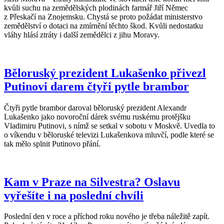
kvůli suchu na zemědělských plodinách farmář Jiří Němec
z Přeskačí na Znojemsku. Chystá se proto požádat ministerstvo
zemědělství o dotaci na zmírnění těchto škod. Kvůli nedostatku
vláhy hlásí ztráty i další zemědělci z jihu Moravy.
Běloruský prezident Lukašenko přivezl
Putinovi darem čtyři pytle brambor
Čtyři pytle brambor daroval běloruský prezident Alexandr
Lukašenko jako novoroční dárek svému ruskému protějšku
Vladimiru Putinovi, s nímž se setkal v sobotu v Moskvě. Uvedla to
o víkendu v běloruské televizi Lukašenkova mluvčí, podle které se
tak mělo splnit Putinovo přání.
Kam v Praze na Silvestra? Oslavu
vyřešíte i na poslední chvíli
Poslední den v roce a příchod roku nového je třeba náležitě zapít.