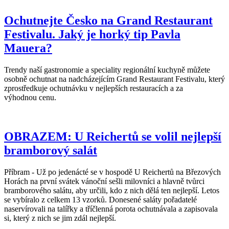
Ochutnejte Česko na Grand Restaurant
Festivalu. Jaký je horký tip Pavla
Mauera?
Trendy naší gastronomie a speciality regionální kuchyně můžete
osobně ochutnat na nadcházejícím Grand Restaurant Festivalu, který
zprostředkuje ochutnávku v nejlepších restauracích a za
výhodnou cenu.
OBRAZEM: U Reichertů se volil nejlepší
bramborový salát
Příbram - Už po jedenácté se v hospodě U Reichertů na Březových
Horách na první svátek vánoční sešli milovníci a hlavně tvůrci
bramborového salátu, aby určili, kdo z nich dělá ten nejlepší. Letos
se vybíralo z celkem 13 vzorků. Donesené saláty pořadatelé
naservírovali na talířky a tříčlenná porota ochutnávala a zapisovala
si, který z nich se jim zdál nejlepší.