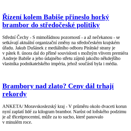
Řízení kolem Babiše přineslo horký
brambor do středočeské politiky
Střední Čechy - S mimořádnou pozorností - a až nečekanou - se
setkávají aktuální organizační změny na středočeském krajském
úřadu. Jakub Dušánek z mediálního odboru Pirátské strany je
v pátek 8. února dal do přímé souvislosti s možným vlivem premiéra
Andreje Babiše a jeho údajného střetu zájmů jakožto někdejšího
vlastníka podnikatelského impéria, jehož součástí byla i média.
Brambory nad zlato? Ceny dál trhají
rekordy
ANKETA/ Moravskoslezský kraj - V průměru okolo dvaceti korun
nyní zaplatí lidé za kilogram brambor. Narůst od loňského podzimu
je až třicetiprocentní, může za to sucho, které panovalo
v minulém roce.