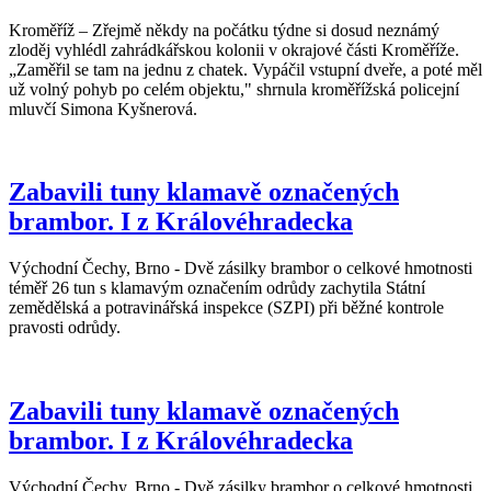
Kroměříž – Zřejmě někdy na počátku týdne si dosud neznámý
zloděj vyhlédl zahrádkářskou kolonii v okrajové části Kroměříže.
„Zaměřil se tam na jednu z chatek. Vypáčil vstupní dveře, a poté měl
už volný pohyb po celém objektu," shrnula kroměřížská policejní
mluvčí Simona Kyšnerová.
Zabavili tuny klamavě označených
brambor. I z Královéhradecka
Východní Čechy, Brno - Dvě zásilky brambor o celkové hmotnosti
téměř 26 tun s klamavým označením odrůdy zachytila Státní
zemědělská a potravinářská inspekce (SZPI) při běžné kontrole
pravosti odrůdy.
Zabavili tuny klamavě označených
brambor. I z Královéhradecka
Východní Čechy, Brno - Dvě zásilky brambor o celkové hmotnosti