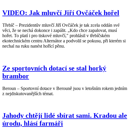
VIDEO: Jak mluvčí Jiří Ovčáček hořel
Třebíč – Prezidentův mluvčí Jiří Ovčáček je tak zcela oddán své
věci, že se nechá dokonce i zapálit. „Kdo chce zapalovat, musí
hořet. To platí i pro tiskové mluvčí," prohlásil v třebíčském
ekotechnickém centru Alternátor a podvolil se pokusu, při kterém si
nechal na ruku nanést hořící pěnu.
Ze sportovních dotací se stal horký
brambor
Beroun – Sportovní dotace v Berouně jsou v letošním rokem jedním
z nejdiskutovanějších témat.
Jahody chtějí lidé sbírat sami. Kradou ale
úrodu, hlásí farmáři