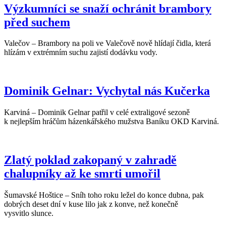
Výzkumníci se snaží ochránit brambory
před suchem
Valečov – Brambory na poli ve Valečově nově hlídají čidla, která
hlízám v extrémním suchu zajistí dodávku vody.
Dominik Gelnar: Vychytal nás Kučerka
Karviná – Dominik Gelnar patřil v celé extraligové sezoně
k nejlepším hráčům házenkářského mužstva Baníku OKD Karviná.
Zlatý poklad zakopaný v zahradě
chalupníky až ke smrti umořil
Šumavské Hoštice – Sníh toho roku ležel do konce dubna, pak
dobrých deset dní v kuse lilo jak z konve, než konečně
vysvitlo slunce.