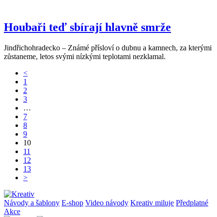
Houbaři teď sbírají hlavně smrže
Jindřichohradecko – Známé přísloví o dubnu a kamnech, za kterými
zůstaneme, letos svými nízkými teplotami nezklamal.
<
1
2
3
…
7
8
9
10
11
12
13
>
Návody a šablony
E-shop
Video návody
Kreativ miluje
Předplatné
Akce