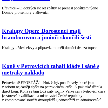
Břevnice – O dobrých sto let zpátky se přenesl počátkem týdne
Domov pro seniory v Břevnici.
Kralupy Open: Dorostenci mají
bramborovou a junioři skončili šestí
Kralupy - Mezi elévy a přípravkami měli domácí dva zástupce.
Koně v Petrovicích tahali klády i sáně s
metráky nákladu
Petrovice /REPORTÁŽ/ – Hot, čehý, prrr. Povely, které jsou
v sobotu nejčastěji slyšet na petrovickém letišti. A pak také ržání a
dusot koní. Koná se tam totiž pátý ročník Velké ceny Petrovic, která
je zároveň kvalifikací na mistrovství České republiky
v kombinované soutěži dvouspřeží i jednospřeží chladnokrevníků.