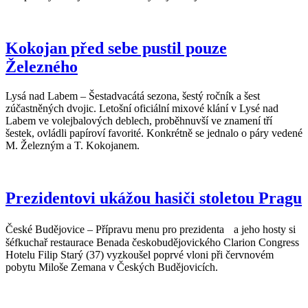
Kokojan před sebe pustil pouze
Železného
Lysá nad Labem – Šestadvacátá sezona, šestý ročník a šest
zúčastněných dvojic. Letošní oficiální mixové klání v Lysé nad
Labem ve volejbalových deblech, proběhnuvší ve znamení tří
šestek, ovládli papíroví favorité. Konkrétně se jednalo o páry vedené
M. Železným a T. Kokojanem.
Prezidentovi ukážou hasiči stoletou Pragu
České Budějovice – Přípravu menu pro prezidenta a jeho hosty si
šéfkuchař restaurace Benada českobudějovického Clarion Congress
Hotelu Filip Starý (37) vyzkoušel poprvé vloni při červnovém
pobytu Miloše Zemana v Českých Budějovicích.