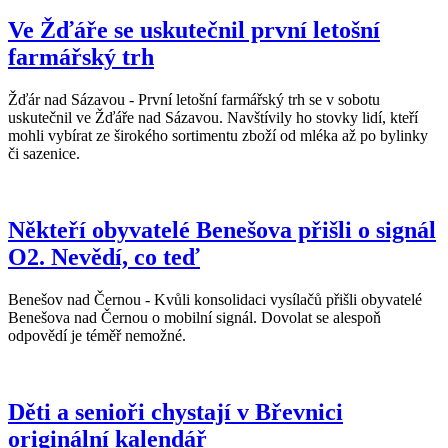
Ve Žďáře se uskutečnil první letošní
farmářský trh
Žďár nad Sázavou - První letošní farmářský trh se v sobotu
uskutečnil ve Žďáře nad Sázavou. Navštívily ho stovky lidí, kteří
mohli vybírat ze širokého sortimentu zboží od mléka až po bylinky
či sazenice.
Někteří obyvatelé Benešova přišli o signál
O2. Nevědí, co teď
Benešov nad Černou - Kvůli konsolidaci vysílačů přišli obyvatelé
Benešova nad Černou o mobilní signál. Dovolat se alespoň
odpovědí je téměř nemožné.
Děti a senioři chystají v Břevnici
originální kalendář