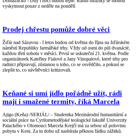
Domažlicko - Dny i noci budou teplé. Ranní mrazíky se mohou
vyskytnout pouze z neděle na pondělí
Prodej chřestu pomůže dobré věci
Žďár nad Sázavou - I letos budou od května do října na žďárském
náměstí Republiky farmářské trhy. Vždy od osmi do půl dvanácté,
každou třetí sobotu v měsíci. První se uskuteční 21. května. Podle
organizátorek Kateřiny Fialové a Jany Vinopalové, které trhy pro
radnici připravují, zůstanou u toho, co se osvědčilo, a pokusí se
zlepšit to, co návštěvníci kritizovali.
Keňané si umí jídlo pořádně užít, rádi
mají i smažené termity, říká Marcela
Ajigo (Keňa) /SERIÁL/ – Studentka Mezinárodní humanitární a
sociální práce na Cyrilometodějské teologické fakultě Univerzity
Palackého v Olomouci Marcela Krejčí má za sebou už polovinu
pobytu v Keni. Za tu dobu už nasbírala pěknou řádku zážitků.