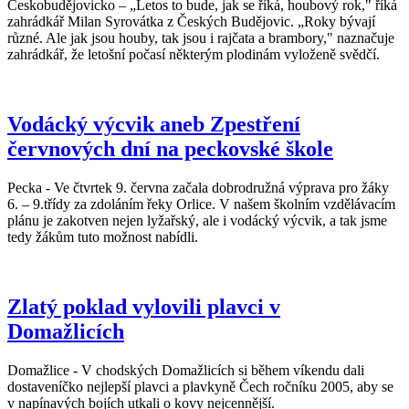
Českobudějovicko – „Letos to bude, jak se říká, houbový rok," říká
zahrádkář Milan Syrovátka z Českých Budějovic. „Roky bývají
různé. Ale jak jsou houby, tak jsou i rajčata a brambory," naznačuje
zahrádkář, že letošní počasí některým plodinám vyloženě svědčí.
Vodácký výcvik aneb Zpestření
červnových dní na peckovské škole
Pecka - Ve čtvrtek 9. června začala dobrodružná výprava pro žáky
6. – 9.třídy za zdoláním řeky Orlice. V našem školním vzdělávacím
plánu je zakotven nejen lyžařský, ale i vodácký výcvik, a tak jsme
tedy žákům tuto možnost nabídli.
Zlatý poklad vylovili plavci v
Domažlicích
Domažlice - V chodských Domažlicích si během víkendu dali
dostaveníčko nejlepší plavci a plavkyně Čech ročníku 2005, aby se
v napínavých bojích utkali o kovy nejcennější.