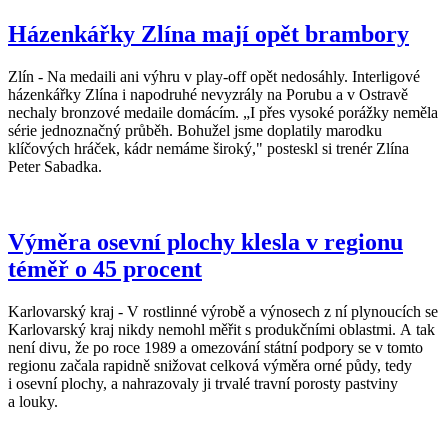
Házenkářky Zlína mají opět brambory
Zlín - Na medaili ani výhru v play-off opět nedosáhly. Interligové
házenkářky Zlína i napodruhé nevyzrály na Porubu a v Ostravě
nechaly bronzové medaile domácím. „I přes vysoké porážky neměla
série jednoznačný průběh. Bohužel jsme doplatily marodku
klíčových hráček, kádr nemáme široký," posteskl si trenér Zlína
Peter Sabadka.
Výměra osevní plochy klesla v regionu
téměř o 45 procent
Karlovarský kraj - V rostlinné výrobě a výnosech z ní plynoucích se
Karlovarský kraj nikdy nemohl měřit s produkčními oblastmi. A tak
není divu, že po roce 1989 a omezování státní podpory se v tomto
regionu začala rapidně snižovat celková výměra orné půdy, tedy
i osevní plochy, a nahrazovaly ji trvalé travní porosty pastviny
a louky.