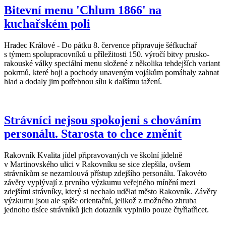
Bitevní menu 'Chlum 1866' na
kuchařském poli
Hradec Králové - Do pátku 8. července připravuje šéfkuchař
s týmem spolupracovníků u příležitosti 150. výročí bitvy prusko-
rakouské války speciální menu složené z několika tehdejších variant
pokrmů, které boji a pochody unaveným vojákům pomáhaly zahnat
hlad a dodaly jim potřebnou sílu k dalšímu tažení.
Strávníci nejsou spokojeni s chováním
personálu. Starosta to chce změnit
Rakovník Kvalita jídel připravovaných ve školní jídelně
v Martinovského ulici v Rakovníku se sice zlepšila, ovšem
strávníkům se nezamlouvá přístup zdejšího personálu. Takovéto
závěry vyplývají z prvního výzkumu veřejného mínění mezi
zdejšími strávníky, který si nechalo udělat město Rakovník. Závěry
výzkumu jsou ale spíše orientační, jelikož z možného zhruba
jednoho tisíce strávníků jich dotazník vyplnilo pouze čtyřiatřicet.