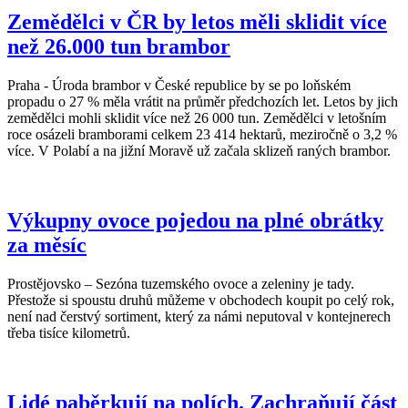
Zemědělci v ČR by letos měli sklidit více
než 26.000 tun brambor
Praha - Úroda brambor v České republice by se po loňském
propadu o 27 % měla vrátit na průměr předchozích let. Letos by jich
zemědělci mohli sklidit více než 26 000 tun. Zemědělci v letošním
roce osázeli bramborami celkem 23 414 hektarů, meziročně o 3,2 %
více. V Polabí a na jižní Moravě už začala sklizeň raných brambor.
Výkupny ovoce pojedou na plné obrátky
za měsíc
Prostějovsko – Sezóna tuzemského ovoce a zeleniny je tady.
Přestože si spoustu druhů můžeme v obchodech koupit po celý rok,
není nad čerstvý sortiment, který za námi neputoval v kontejnerech
třeba tisíce kilometrů.
Lidé paběrkují na polích. Zachraňují část