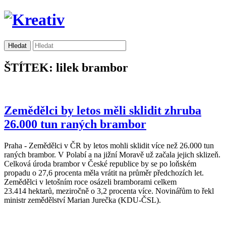
ŠTÍTEK: lilek brambor
Zemědělci by letos měli sklidit zhruba
26.000 tun raných brambor
Praha - Zemědělci v ČR by letos mohli sklidit více než 26.000 tun
raných brambor. V Polabí a na jižní Moravě už začala jejich sklizeň.
Celková úroda brambor v České republice by se po loňském
propadu o 27,6 procenta měla vrátit na průměr předchozích let.
Zemědělci v letošním roce osázeli bramborami celkem
23.414 hektarů, meziročně o 3,2 procenta více. Novinářům to řekl
ministr zemědělství Marian Jurečka (KDU-ČSL).