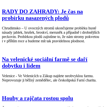
RADY DO ZAHRADY: Je čas na
probírku nasazených plodů
Chrudimsko – U ovocných stromů ukončujeme probírku husté
násady jablek, hrušek, broskví, meruněk a případně i drobnějších
peckovin. Probírkou plodů zajistíme to, že nám stromy pokvetou
i v příštím roce a budeme mít tak pravidelnou plodnost.
Na velenické sociální farmě se daří
dobytku i lidem
Velenice - Ve Velenicích u Zákup najdete neobvyklou farmu.
Neprovozuje ji běžný zemědělec, ale českolipská Farní charita.
Houby a rajčata rostou spolu