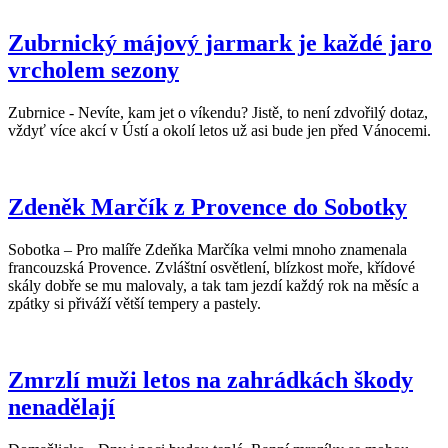
Zubrnický májový jarmark je každé jaro
vrcholem sezony
Zubrnice - Nevíte, kam jet o víkendu? Jistě, to není zdvořilý dotaz,
vždyť více akcí v Ústí a okolí letos už asi bude jen před Vánocemi.
Zdeněk Marčík z Provence do Sobotky
Sobotka – Pro malíře Zdeňka Marčíka velmi mnoho znamenala
francouzská Provence. Zvláštní osvětlení, blízkost moře, křídové
skály dobře se mu malovaly, a tak tam jezdí každý rok na měsíc a
zpátky si přiváží větší tempery a pastely.
Zmrzlí muži letos na zahrádkách škody
nenadělají