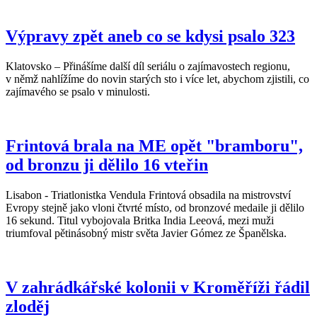
Výpravy zpět aneb co se kdysi psalo 323
Klatovsko – Přinášíme další díl seriálu o zajímavostech regionu,
v němž nahlížíme do novin starých sto i více let, abychom zjistili, co
zajímavého se psalo v minulosti.
Frintová brala na ME opět "bramboru",
od bronzu ji dělilo 16 vteřin
Lisabon - Triatlonistka Vendula Frintová obsadila na mistrovství
Evropy stejně jako vloni čtvrté místo, od bronzové medaile ji dělilo
16 sekund. Titul vybojovala Britka India Leeová, mezi muži
triumfoval pětinásobný mistr světa Javier Gómez ze Španělska.
V zahrádkářské kolonii v Kroměříži řádil
zloděj