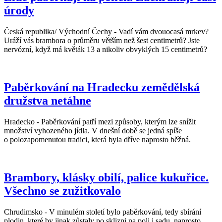
úrody
Česká republika/ Východní Čechy - Vadí vám dvouocasá mrkev?
Uráží vás brambora o průměru větším než šest centimetrů? Jste
nervózní, když má květák 13 a nikoliv obvyklých 15 centimetrů?
Paběrkování na Hradecku zemědělská
družstva netáhne
Hradecko - Paběrkování patří mezi způsoby, kterým lze snížit
množství vyhozeného jídla. V dnešní době se jedná spíše
o polozapomenutou tradici, která byla dříve naprosto běžná.
Brambory, klásky obilí, palice kukuřice.
Všechno se zužitkovalo
Chrudimsko - V minulém století bylo paběrkování, tedy sbírání
plodin, které by jinak zůstaly po sklizni na poli i sadu, naprosto