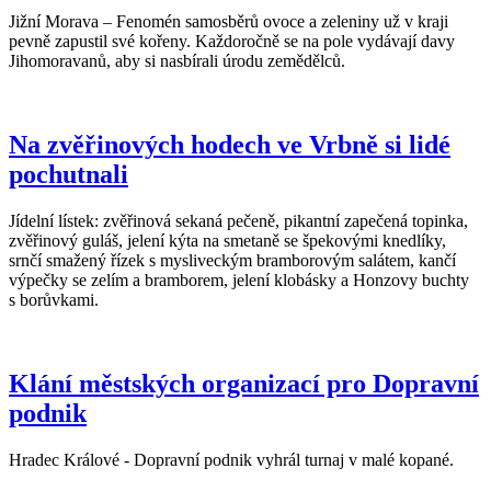
Jižní Morava – Fenomén samosběrů ovoce a zeleniny už v kraji
pevně zapustil své kořeny. Každoročně se na pole vydávají davy
Jihomoravanů, aby si nasbírali úrodu zemědělců.
Na zvěřinových hodech ve Vrbně si lidé
pochutnali
Jídelní lístek: zvěřinová sekaná pečeně, pikantní zapečená topinka,
zvěřinový guláš, jelení kýta na smetaně se špekovými knedlíky,
srnčí smažený řízek s mysliveckým bramborovým salátem, kančí
výpečky se zelím a bramborem, jelení klobásky a Honzovy buchty
s borůvkami.
Klání městských organizací pro Dopravní
podnik
Hradec Králové - Dopravní podnik vyhrál turnaj v malé kopané.