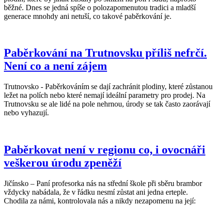
běžné. Dnes se jedná spíše o polozapomenutou tradici a mladší
generace mnohdy ani netuší, co takové paběrkování je.
Paběrkování na Trutnovsku příliš nefrčí.
Není co a není zájem
Trutnovsko - Paběrkováním se dají zachránit plodiny, které zůstanou
ležet na polích nebo které nemají ideální parametry pro prodej. Na
Trutnovsku se ale lidé na pole nehrnou, úrody se tak často zaorávají
nebo vyhazují.
Paběrkovat není v regionu co, i ovocnáři
veškerou úrodu zpeněží
Jičínsko – Paní profesorka nás na střední škole při sběru brambor
vždycky nabádala, že v řádku nesmí zůstat ani jedna erteple.
Chodila za námi, kontrolovala nás a nikdy nezapomenu na její: