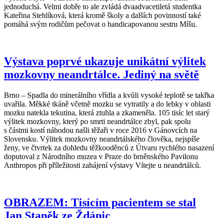
jednoduchá. Velmi dobře to ale zvládá dvaadvacetiletá studentka
Kateřina Stehlíková, která kromě školy a dalších povinností také
pomáhá svým rodičům pečovat o handicapovanou sestru Míšu.
Výstava poprvé ukazuje unikátní výlitek
mozkovny neandrtálce. Jediný na světě
Brno – Spadla do minerálního vřídla a kvůli vysoké teplotě se takřka
uvařila. Měkké tkáně včetně mozku se vytratily a do lebky v oblasti
mozku natekla tekutina, která ztuhla a zkameněla. 105 tisíc let starý
výlitek mozkovny, který po smrti neandrtálce zbyl, pak spolu
s částmi kostí náhodou našli těžaři v roce 2016 v Gánovcích na
Slovensku. Výlitek mozkovny neandrtálského člověka, nejspíše
ženy, ve čtvrtek za dohledu těžkooděnců z Útvaru rychlého nasazení
doputoval z Národního muzea v Praze do brněnského Pavilonu
Anthropos při příležitosti zahájení výstavy Vítejte u neandrtálců.
OBRAZEM: Tisícím pacientem se stal
Jan Staněk ze Ždánic