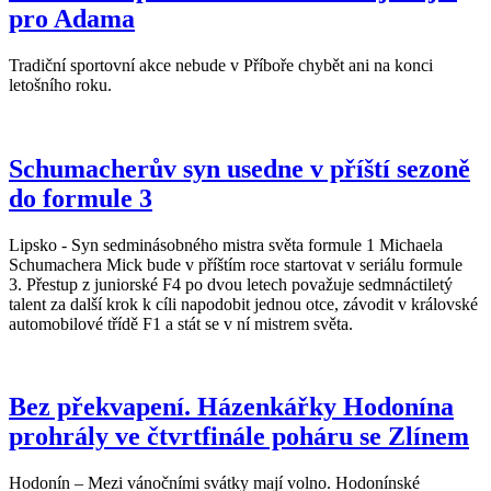
pro Adama
Tradiční sportovní akce nebude v Příboře chybět ani na konci
letošního roku.
Schumacherův syn usedne v příští sezoně
do formule 3
Lipsko - Syn sedminásobného mistra světa formule 1 Michaela
Schumachera Mick bude v příštím roce startovat v seriálu formule
3. Přestup z juniorské F4 po dvou letech považuje sedmnáctiletý
talent za další krok k cíli napodobit jednou otce, závodit v královské
automobilové třídě F1 a stát se v ní mistrem světa.
Bez překvapení. Házenkářky Hodonína
prohrály ve čtvrtfinále poháru se Zlínem
Hodonín – Mezi vánočními svátky mají volno. Hodonínské