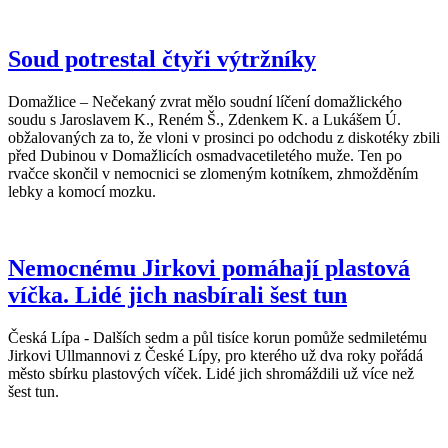
Soud potrestal čtyři výtržníky
Domažlice – Nečekaný zvrat mělo soudní líčení domažlického
soudu s Jaroslavem K., Reném Š., Zdenkem K. a Lukášem Ú.
obžalovaných za to, že vloni v prosinci po odchodu z diskotéky zbili
před Dubinou v Domažlicích osmadvacetiletého muže. Ten po
rvačce skončil v nemocnici se zlomeným kotníkem, zhmožděním
lebky a komocí mozku.
Nemocnému Jirkovi pomáhají plastová
víčka. Lidé jich nasbírali šest tun
Česká Lípa - Dalších sedm a půl tisíce korun pomůže sedmiletému
Jirkovi Ullmannovi z České Lípy, pro kterého už dva roky pořádá
město sbírku plastových víček. Lidé jich shromáždili už více než
šest tun.