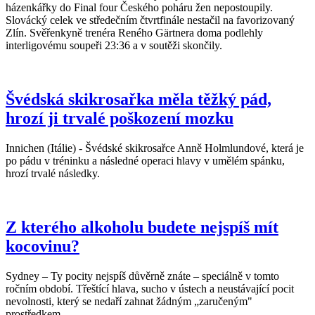
házenkářky do Final four Českého poháru žen nepostoupily.
Slovácký celek ve středečním čtvrtfinále nestačil na favorizovaný
Zlín. Svěřenkyně trenéra Reného Gärtnera doma podlehly
interligovému soupeři 23:36 a v soutěži skončily.
Švédská skikrosařka měla těžký pád,
hrozí ji trvalé poškození mozku
Innichen (Itálie) - Švédské skikrosařce Anně Holmlundové, která je
po pádu v tréninku a následné operaci hlavy v umělém spánku,
hrozí trvalé následky.
Z kterého alkoholu budete nejspíš mít
kocovinu?
Sydney – Ty pocity nejspíš důvěrně znáte – speciálně v tomto
ročním období. Třeštící hlava, sucho v ústech a neustávající pocit
nevolnosti, který se nedaří zahnat žádným „zaručeným"
prostředkem.