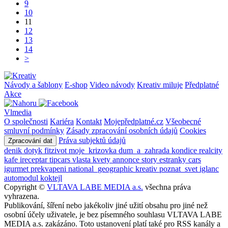
9
10
11
12
13
14
>
Návody a šablony
E-shop
Video návody
Kreativ miluje
Předplatné
Akce
Vlmedia
O společnosti
Kariéra
Kontakt
Mojepředplatné.cz
Všeobecné
smluvní podmínky
Zásady zpracování osobních údajů
Cookies
Práva subjektů údajů
Zpracování dat
denik
dotyk
fitzivot
moje_krizovka
dum_a_zahrada
kondice
realcity
kafe
ireceptar
tipcars
vlasta
kvety
annonce
story
estranky
cars
igurmet
prekvapeni
national_geographic
kreativ
poznat_svet
iglanc
automodul
koktejl
Copyright ©
VLTAVA LABE MEDIA a.s.
všechna práva
vyhrazena.
Publikování, šíření nebo jakékoliv jiné užití obsahu pro jiné než
osobní účely uživatele, je bez písemného souhlasu VLTAVA LABE
MEDIA a.s. zakázáno. Toto ustanovení platí také pro RSS kanály a