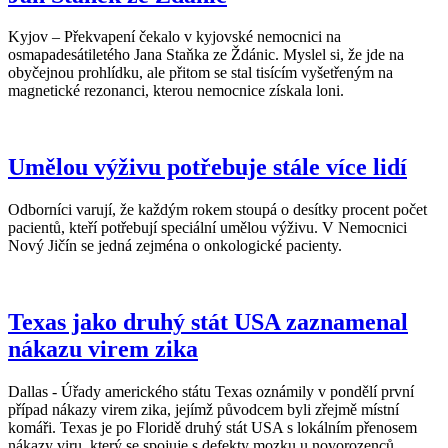
Kyjov – Překvapení čekalo v kyjovské nemocnici na
osmapadesátiletého Jana Staňka ze Ždánic. Myslel si, že jde na
obyčejnou prohlídku, ale přitom se stal tisícím vyšetřeným na
magnetické rezonanci, kterou nemocnice získala loni.
Umělou výživu potřebuje stále více lidí
Odborníci varují, že každým rokem stoupá o desítky procent počet
pacientů, kteří potřebují speciální umělou výživu. V Nemocnici
Nový Jičín se jedná zejména o onkologické pacienty.
Texas jako druhý stát USA zaznamenal
nákazu virem zika
Dallas - Úřady amerického státu Texas oznámily v pondělí první
případ nákazy virem zika, jejímž původcem byli zřejmě místní
komáři. Texas je po Floridě druhý stát USA s lokálním přenosem
nákazy viru, který se spojuje s defekty mozku u novorozenců.