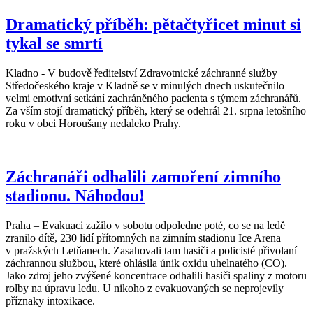
Dramatický příběh: pětačtyřicet minut si
tykal se smrtí
Kladno - V budově ředitelství Zdravotnické záchranné služby
Středočeského kraje v Kladně se v minulých dnech uskutečnilo
velmi emotivní setkání zachráněného pacienta s týmem záchranářů.
Za vším stojí dramatický příběh, který se odehrál 21. srpna letošního
roku v obci Horoušany nedaleko Prahy.
Záchranáři odhalili zamoření zimního
stadionu. Náhodou!
Praha – Evakuaci zažilo v sobotu odpoledne poté, co se na ledě
zranilo dítě, 230 lidí přítomných na zimním stadionu Ice Arena
v pražských Letňanech. Zasahovali tam hasiči a policisté přivolaní
záchrannou službou, které ohlásila únik oxidu uhelnatého (CO).
Jako zdroj jeho zvýšené koncentrace odhalili hasiči spaliny z motoru
rolby na úpravu ledu. U nikoho z evakuovaných se neprojevily
příznaky intoxikace.