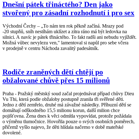
Dnešní pátek třináctého? Den jako
stvořený pro zásadní rozhodnutí i pro sex
Východní Čechy – „To nám ten rok pěkně začíná. Mrazy pod
-20 stupňů, sníh nestíhám uklízet a zítra ráno má být ledovka na
silnici. A navíc je pátek třináctého. To fakt radši ani nebudu vyjíždět.
Možná vůbec nevylezu ven," lamentoval si napůl pro sebe včera
v prodejně v centru Náchoda zavalitý padesátník.
Rodiče zraněných dětí chtějí po
obžalované chůvě přes 15 milionů
Praha - Pražský městský soud začal projednávat případ chůvy Dieu
Vu Thi, která podle obžaloby postupně zranila tři svěřené děti.
Jedno z dětí zemřelo, druhé má závažné následky. Příbuzní dětí se
domáhají odškodného 15,5 milionu korun, další milion chce
pojišťovna. Žena dnes k věci odmítla vypovídat, protože požádala
o výměnu tlumočnice. Hovořila pouze o svých osobních poměrech,
přičemž vyšlo najevo, že děti hlídala načerno v době mateřské
dovolené.