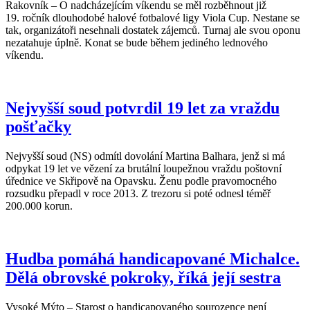
Rakovník – O nadcházejícím víkendu se měl rozběhnout již
19. ročník dlouhodobé halové fotbalové ligy Viola Cup. Nestane se
tak, organizátoři nesehnali dostatek zájemců. Turnaj ale svou oponu
nezatahuje úplně. Konat se bude během jediného lednového
víkendu.
Nejvyšší soud potvrdil 19 let za vraždu
pošťačky
Nejvyšší soud (NS) odmítl dovolání Martina Balhara, jenž si má
odpykat 19 let ve vězení za brutální loupežnou vraždu poštovní
úřednice ve Skřipově na Opavsku. Ženu podle pravomocného
rozsudku přepadl v roce 2013. Z trezoru si poté odnesl téměř
200.000 korun.
Hudba pomáhá handicapované Michalce.
Dělá obrovské pokroky, říká její sestra
Vysoké Mýto – Starost o handicapovaného sourozence není