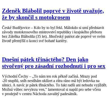
Zdeněk Blábolil poprvé v životě uvažuje,
že by skončil s motokrosem
České Budějovice – Kdo by to byl řekl. Málokdo si umí představit
závody motokrosového mistrovství republiky i krajského přeboru
bez Zdeňka Blábolila (35 let). Jihočeský patriot ale poprvé ve svém
životě přemýšlí o konci své bohaté kariéry.
Dnešní pátek třináctého? Den jako
stvořený pro zásadní rozhodnutí i pro sex
Východní Čechy – „To nám ten rok pěkně začíná. Mrazy pod
-20 stupňů, sníh nestíhám uklízet a zítra ráno má být ledovka na
silnici. A navíc je pátek třináctého. To fakt radši ani nebudu vyjíždět.
Možná vůbec nevylezu ven," lamentoval si napůl pro sebe včera
v prodejně v centru Náchoda zavalitý padesátník.