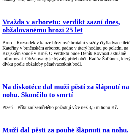
Vražda v arboretu: verdikt zazní dnes,
obžalovanému hrozí 25 let
Brno – Rozsudek v kauze březnové brutální vraždy čtyřiadvacetileté
Kateřiny v brněnském arboretu padne v úterý hodinu po poledni na
Krajském soudě v Brně. O verdiktu bude Deník Rovnost aktuálně
informovat. Obžalovaný je bývalý přítel oběti Radúz Šafránek, který
dívku podle obžaloby pětadvacetkrát bodl.
Na diskotéce dal muži pěstí za šlápnutí na
nohu. Skončilo to smrtí
Plzeň – Příbuzní zemřelého požadují více než 3,5 milionu Kč.
Muži dal pěstí za pouhé šlápnutí na nohu.