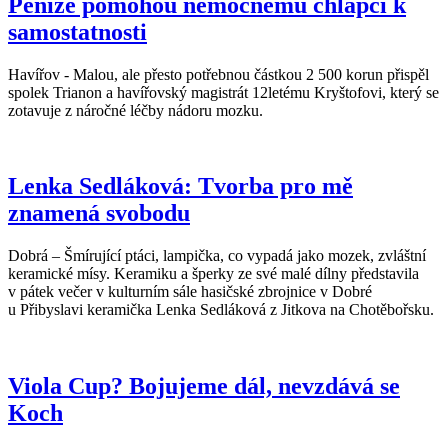
Peníze pomohou nemocnému chlapci k
samostatnosti
Havířov - Malou, ale přesto potřebnou částkou 2 500 korun přispěl
spolek Trianon a havířovský magistrát 12letému Kryštofovi, který se
zotavuje z náročné léčby nádoru mozku.
Lenka Sedláková: Tvorba pro mě
znamená svobodu
Dobrá – Šmírující ptáci, lampička, co vypadá jako mozek, zvláštní
keramické mísy. Keramiku a šperky ze své malé dílny představila
v pátek večer v kulturním sále hasičské zbrojnice v Dobré
u Přibyslavi keramička Lenka Sedláková z Jitkova na Chotěbořsku.
Viola Cup? Bojujeme dál, nevzdává se
Koch