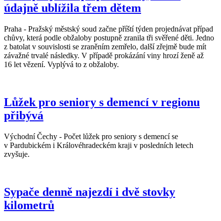
údajně ublížila třem dětem
Praha - Pražský městský soud začne příští týden projednávat případ
chůvy, která podle obžaloby postupně zranila tři svěřené děti. Jedno
z batolat v souvislosti se zraněním zemřelo, další zřejmě bude mít
závažné trvalé následky. V případě prokázání viny hrozí ženě až
16 let vězení. Vyplývá to z obžaloby.
Lůžek pro seniory s demencí v regionu
přibývá
Východní Čechy - Počet lůžek pro seniory s demencí se
v Pardubickém i Královéhradeckém kraji v posledních letech
zvyšuje.
Sypače denně najezdí i dvě stovky
kilometrů