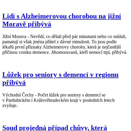
Lidí s Alzheimerovou chorobou na jižní
Moravě přibývá
Jižní Morava - Nevědí, co dělali před pár minutami nebo co snídali,
pamatují si však jména přátel z dávné minulosti. To jsou podle
lékařů první příznaky Alzheimerovy choroby, která je nejčastější
příčinou vzniku demence. Jihomoravanů, kteří nemocí trpí, přibývá.
Lůžek pro seniory s demencí v regionu
přibývá
Východní Čechy - Počet lůžek pro seniory s demencí se
v Pardubickém i Královéhradeckém kraji v posledních letech
zvyšuje.
Soud projedná případ chůvy, která