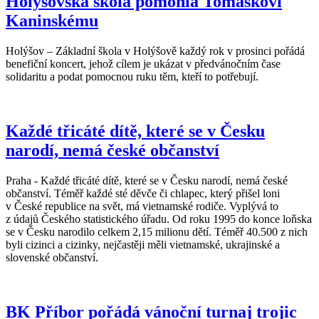
Holýšovská škola pomohla Tomáškovi
Kaninskému
Holýšov – Základní škola v Holýšově každý rok v prosinci pořádá
benefiční koncert, jehož cílem je ukázat v předvánočním čase
solidaritu a podat pomocnou ruku těm, kteří to potřebují.
Každé třicáté dítě, které se v Česku
narodí, nemá české občanství
Praha - Každé třicáté dítě, které se v Česku narodí, nemá české
občanství. Téměř každé sté děvče či chlapec, který přišel loni
v České republice na svět, má vietnamské rodiče. Vyplývá to
z údajů Českého statistického úřadu. Od roku 1995 do konce loňska
se v Česku narodilo celkem 2,15 milionu dětí. Téměř 40.500 z nich
byli cizinci a cizinky, nejčastěji měli vietnamské, ukrajinské a
slovenské občanství.
BK Příbor pořádá vánoční turnaj trojic