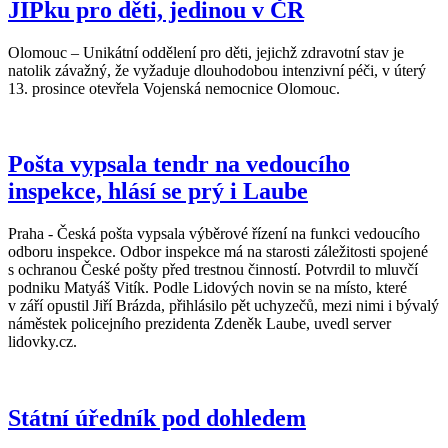
JIPku pro děti, jedinou v ČR
Olomouc – Unikátní oddělení pro děti, jejichž zdravotní stav je
natolik závažný, že vyžaduje dlouhodobou intenzivní péči, v úterý
13. prosince otevřela Vojenská nemocnice Olomouc.
Pošta vypsala tendr na vedoucího
inspekce, hlásí se prý i Laube
Praha - Česká pošta vypsala výběrové řízení na funkci vedoucího
odboru inspekce. Odbor inspekce má na starosti záležitosti spojené
s ochranou České pošty před trestnou činností. Potvrdil to mluvčí
podniku Matyáš Vitík. Podle Lidových novin se na místo, které
v září opustil Jiří Brázda, přihlásilo pět uchyzečů, mezi nimi i bývalý
náměstek policejního prezidenta Zdeněk Laube, uvedl server
lidovky.cz.
Státní úředník pod dohledem