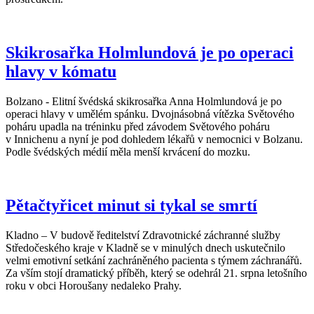
Skikrosařka Holmlundová je po operaci
hlavy v kómatu
Bolzano - Elitní švédská skikrosařka Anna Holmlundová je po
operaci hlavy v umělém spánku. Dvojnásobná vítězka Světového
poháru upadla na tréninku před závodem Světového poháru
v Innichenu a nyní je pod dohledem lékařů v nemocnici v Bolzanu.
Podle švédských médií měla menší krvácení do mozku.
Pětačtyřicet minut si tykal se smrtí
Kladno – V budově ředitelství Zdravotnické záchranné služby
Středočeského kraje v Kladně se v minulých dnech uskutečnilo
velmi emotivní setkání zachráněného pacienta s týmem záchranářů.
Za vším stojí dramatický příběh, který se odehrál 21. srpna letošního
roku v obci Horoušany nedaleko Prahy.