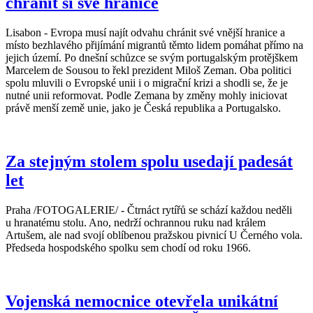
chránit si své hranice
Lisabon - Evropa musí najít odvahu chránit své vnější hranice a
místo bezhlavého přijímání migrantů těmto lidem pomáhat přímo na
jejich území. Po dnešní schůzce se svým portugalským protějškem
Marcelem de Sousou to řekl prezident Miloš Zeman. Oba politici
spolu mluvili o Evropské unii i o migrační krizi a shodli se, že je
nutné unii reformovat. Podle Zemana by změny mohly iniciovat
právě menší země unie, jako je Česká republika a Portugalsko.
Za stejným stolem spolu usedají padesát
let
Praha /FOTOGALERIE/ - Čtrnáct rytířů se schází každou neděli
u hranatému stolu. Ano, nedrží ochrannou ruku nad králem
Artušem, ale nad svojí oblíbenou pražskou pivnicí U Černého vola.
Předseda hospodského spolku sem chodí od roku 1966.
Vojenská nemocnice otevřela unikátní