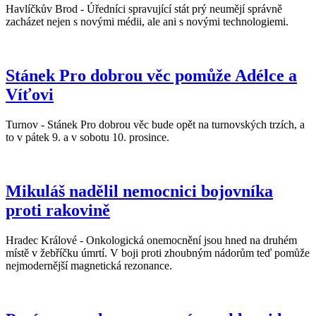
Havlíčkův Brod - Úředníci spravující stát prý neumějí správně
zacházet nejen s novými médii, ale ani s novými technologiemi.
Stánek Pro dobrou věc pomůže Adélce a
Víťovi
Turnov - Stánek Pro dobrou věc bude opět na turnovských trzích, a
to v pátek 9. a v sobotu 10. prosince.
Mikuláš nadělil nemocnici bojovníka
proti rakovině
Hradec Králové - Onkologická onemocnění jsou hned na druhém
místě v žebříčku úmrtí. V boji proti zhoubným nádorům teď pomůže
nejmodernější magnetická rezonance.