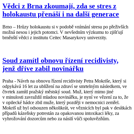
Vědci z Brna zkoumají, zda se stres z
holokaustu přenáší i na další generace
Brno – Hrůzy holokaustu si v podobě vnímání stresu po přeživších
možná nesou i jejich potomci. V nevšedním výzkumu to zjišťují
brněnští vědci z institutu Ceitec Masarykovy univerzity.
Soud zamítl obnovu řízení recidivisty,
jenž dříve zabil novinářku
Praha - Návrh na obnovu řízení recidivisty Petra Mokriše, který si
odpykává 16 let za ublížení na zdraví se smrtelným následkem, ve
čtvrtek zamítl pražský městský soud. Muž, který mimo jiné
v minulosti zavraždil mladou novinářku, je nyní ve vězení za to, že
v opilecké hádce zbil muže, který později v nemocnici zemřel.
Mokriš už byl odsouzen několikrát, ve věznicích byl pak v desítkách
případů kázeňsky potrestán za opakovanou intoxikaci léky, za
vyhrožování dozorcům nebo za násilí vůči spoluvězňům.