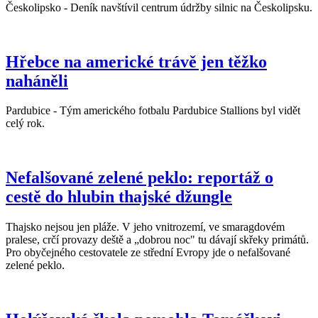
Českolipsko - Deník navštívil centrum údržby silnic na Českolipsku.
Hřebce na americké trávě jen těžko
naháněli
Pardubice - Tým amerického fotbalu Pardubice Stallions byl vidět
celý rok.
Nefalšované zelené peklo: reportáž o
cestě do hlubin thajské džungle
Thajsko nejsou jen pláže. V jeho vnitrozemí, ve smaragdovém
pralese, crčí provazy deště a „dobrou noc" tu dávají skřeky primátů.
Pro obyčejného cestovatele ze střední Evropy jde o nefalšované
zelené peklo.