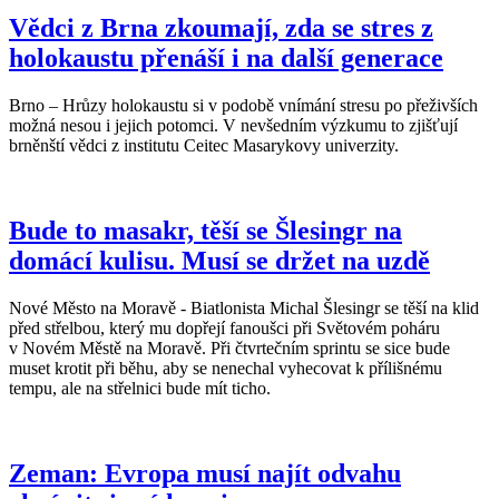
Vědci z Brna zkoumají, zda se stres z
holokaustu přenáší i na další generace
Brno – Hrůzy holokaustu si v podobě vnímání stresu po přeživších
možná nesou i jejich potomci. V nevšedním výzkumu to zjišťují
brněnští vědci z institutu Ceitec Masarykovy univerzity.
Bude to masakr, těší se Šlesingr na
domácí kulisu. Musí se držet na uzdě
Nové Město na Moravě - Biatlonista Michal Šlesingr se těší na klid
před střelbou, který mu dopřejí fanoušci při Světovém poháru
v Novém Městě na Moravě. Při čtvrtečním sprintu se sice bude
muset krotit při běhu, aby se nenechal vyhecovat k přílišnému
tempu, ale na střelnici bude mít ticho.
Zeman: Evropa musí najít odvahu