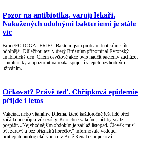
Pozor na antibiotika, varují lékaři.
Nakažených odolnými bakteriemi je stále
víc
Brno /FOTOGALERIE/– Bakterie jsou proti antibiotikům stále
odolnější. Důležitou tezi v úterý Brňanům připomínal Evropský
antibiotický den. Cílem osvětové akce bylo naučit pacienty zacházet
s antibiotiky a upozornit na rizika spojená s jejich nevhodným
užíváním.
Očkovat? Právě teď. Chřipková epidemie
přijde i letos
Vakcína, nebo vitamíny. Dilema, které každoročně řeší lidé před
začátkem chřipkové sezóny. Kdo chce vakcínu, měl by si ale
pospíšit. „Nejvhodnějším obdobím je září až listopad. Člověk musí
být zdravý a bez příznaků horečky," informovala vedoucí
protiepidemio­logické stanice v Brně Renata Ciupeková.