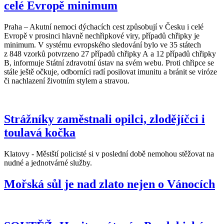
celé Evropě minimum
Praha – Akutní nemoci dýchacích cest způsobují v Česku i celé
Evropě v prosinci hlavně nechřipkové viry, případů chřipky je
minimum. V systému evropského sledování bylo ve 35 státech
z 848 vzorků potvrzeno 27 případů chřipky A a 12 případů chřipky
B, informuje Státní zdravotní ústav na svém webu. Proti chřipce se
stále ještě očkuje, odborníci radí posilovat imunitu a bránit se viróze
či nachlazení životním stylem a stravou.
Strážníky zaměstnali opilci, zlodějíčci i
toulavá kočka
Klatovy - Městští policisté si v poslední době nemohou stěžovat na
nudné a jednotvárné služby.
Mořská sůl je nad zlato nejen o Vánocích