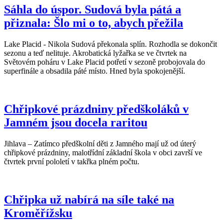
Sáhla do úspor. Sudová byla pátá a
přiznala: Šlo mi o to, abych přežila
Lake Placid - Nikola Sudová překonala splín. Rozhodla se dokončit
sezonu a teď nelituje. Akrobatická lyžařka se ve čtvrtek na
Světovém poháru v Lake Placid potřetí v sezoně probojovala do
superfinále a obsadila páté místo. Hned byla spokojenější.
Chřipkové prázdniny předškoláků v
Jamném jsou docela raritou
Jihlava – Zatímco předškolní děti z Jamného mají už od úterý
chřipkové prázdniny, malotřídní základní škola v obci završí ve
čtvrtek první pololetí v takřka plném počtu.
Chřipka už nabírá na síle také na
Kroměřížsku