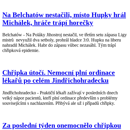
Na Belchatów nestačili, místo Hupky hrál
Michálek, hráče trápí horečky
Belchatów - Na Poláky Jihostroj nestačil, ve třetím setu zápasu Ligy
mistrů nevyužil dva setboly, prohrál hladce 3:0. Hupku na liberu
nahradil Michálek. Habr do zápasu vůbec nezasáhl. Tým trápí
chřipková epidemie.
Chřipka útočí. Nemocní plní ordinace
lékařů po celém Jindřichohradecku
Jindřichohradecko - Praktičtí lékaři zažívají v posledních dnech
velký nápor pacientů, kteří plní ordinace především s problémy
souvisejícími s nachlazením. Přibývá ale už i případů chřipky.
Za poslední týden onemocnělo chřipkou