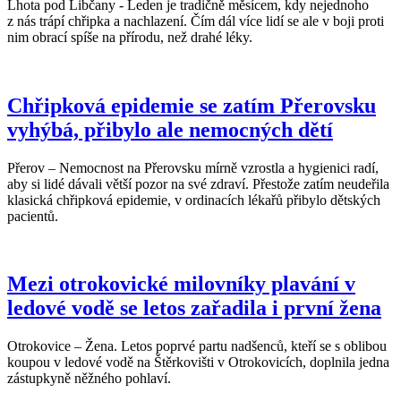
Lhota pod Libčany - Leden je tradičně měsícem, kdy nejednoho
z nás trápí chřipka a nachlazení. Čím dál více lidí se ale v boji proti
nim obrací spíše na přírodu, než drahé léky.
Chřipková epidemie se zatím Přerovsku
vyhýbá, přibylo ale nemocných dětí
Přerov – Nemocnost na Přerovsku mírně vzrostla a hygienici radí,
aby si lidé dávali větší pozor na své zdraví. Přestože zatím neudeřila
klasická chřipková epidemie, v ordinacích lékařů přibylo dětských
pacientů.
Mezi otrokovické milovníky plavání v
ledové vodě se letos zařadila i první žena
Otrokovice – Žena. Letos poprvé partu nadšenců, kteří se s oblibou
koupou v ledové vodě na Štěrkovišti v Otrokovicích, doplnila jedna
zástupkyně něžného pohlaví.