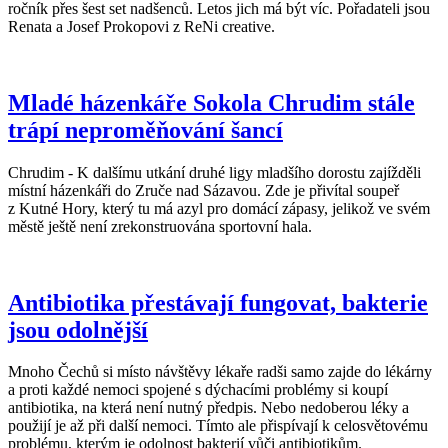
ročník přes šest set nadšenců. Letos jich má být víc. Pořadateli jsou
Renata a Josef Prokopovi z ReNi creative.
Mladé házenkáře Sokola Chrudim stále
trápí neproměňování šancí
Chrudim - K dalšímu utkání druhé ligy mladšího dorostu zajížděli
místní házenkáři do Zruče nad Sázavou. Zde je přivítal soupeř
z Kutné Hory, který tu má azyl pro domácí zápasy, jelikož ve svém
městě ještě není zrekonstruována sportovní hala.
Antibiotika přestávají fungovat, bakterie
jsou odolnější
Mnoho Čechů si místo návštěvy lékaře radši samo zajde do lékárny
a proti každé nemoci spojené s dýchacími problémy si koupí
antibiotika, na která není nutný předpis. Nebo nedoberou léky a
použijí je až při další nemoci. Tímto ale přispívají k celosvětovému
problému, kterým je odolnost bakterií vůči antibiotikům.