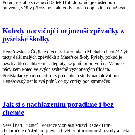
Poradce v oblasti zdraví Radek Hrib doporučuje důslednou
prevenci, věří v přirozenou sílu vody a nedá dopustit na otužování.
Koledy nacvičují i nejmenší zpěvačky z
pyšelské školky
Benešovsko - Čtyřleté dívenky Karolínka a Michalka i téměř čtyři
tucty další malých zpěváčků z Mateřské školy Pyšely, pokud je
neschvátilo nachlazení a teploty, se pilně připravují na Vánoce
nácvikem koled ve svých svátečně vyzdobených třídách.
Předškolačky kromě toho s předstihem stihly namalovat pro
Benešovský deník svá přání, co by chtěly pod stromeček
Jak si s nachlazením poradíme i bez
chemie
Veselí nad Lužnicí - Poradce v oblasti zdraví Radek Hrib
doporučuje důslednou prevenci, věří v přirozenou sílu vody a nedá