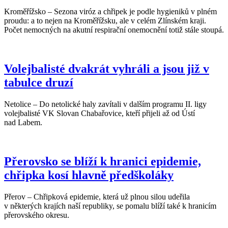
Kroměřížsko – Sezona viróz a chřipek je podle hygieniků v plném
proudu: a to nejen na Kroměřížsku, ale v celém Zlínském kraji.
Počet nemocných na akutní respirační onemocnění totiž stále stoupá.
Volejbalisté dvakrát vyhráli a jsou již v
tabulce druzí
Netolice – Do netolické haly zavítali v dalším programu II. ligy
volejbalisté VK Slovan Chabařovice, kteří přijeli až od Ústí
nad Labem.
Přerovsko se blíží k hranici epidemie,
chřipka kosí hlavně předškoláky
Přerov – Chřipková epidemie, která už plnou silou udeřila
v některých krajích naší republiky, se pomalu blíží také k hranicím
přerovského okresu.