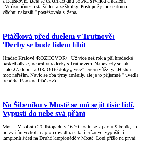
z Ratíškovic, která se už čtrnáct dnů potýká s rýmou a kašlem.
„Virózu přinesla starší dcera ze školky. Postupně jsme se doma
všichni nakazili," postěžovala si žena.
Ptáčková před duelem v Trutnově:
'Derby se bude lidem líbit'
Hradec Králové /ROZHOVOR/ - Už více než rok a půl hradecké
basketbalistky neprohrály derby s Trutnovem. Naposledy se tak
stalo 27. dubna 2013. Od té doby „lvice" jenom vítězily. „Historii
moc neřeším. Navíc se oba týmy změnily, ale je to příjemné," uvedla
trenérka Romana Ptáčková.
Na Šibeníku v Mostě se má sejít tisíc lidí.
Vypustí do nebe svá přání
Most – V sobotu 29. listopadu v 16.30 hodin se v parku Šibeník, na
nejvyšším vrcholu naproti divadlu, setkají příznivci vypuštění
lampionů štěstí na Druhé lampionádě v Mostě. Loni přišlo na první