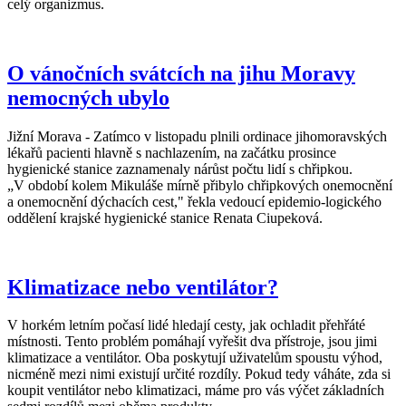
celý organizmus.
O vánočních svátcích na jihu Moravy
nemocných ubylo
Jižní Morava - Zatímco v listopadu plnili ordinace jihomoravských
lékařů pacienti hlavně s nachlazením, na začátku prosince
hygienické stanice zaznamenaly nárůst počtu lidí s chřipkou.
„V období kolem Mikuláše mírně přibylo chřipkových onemocnění
a onemocnění dýchacích cest," řekla vedoucí epidemio-logického
oddělení krajské hygienické stanice Renata Ciupeková.
Klimatizace nebo ventilátor?
V horkém letním počasí lidé hledají cesty, jak ochladit přehřáté
místnosti. Tento problém pomáhají vyřešit dva přístroje, jsou jimi
klimatizace a ventilátor. Oba poskytují uživatelům spoustu výhod,
nicméně mezi nimi existují určité rozdíly. Pokud tedy váháte, zda si
koupit ventilátor nebo klimatizaci, máme pro vás výčet základních