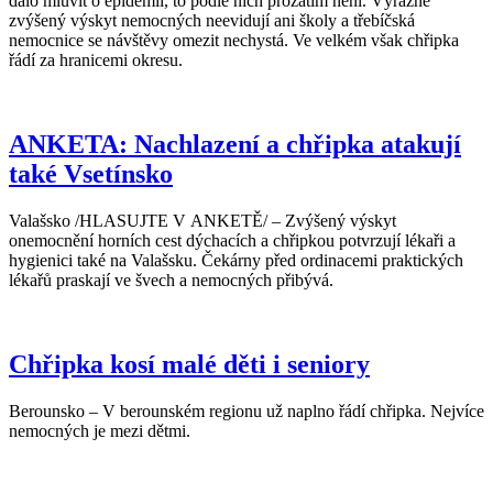
dalo mluvit o epidemii, to podle nich prozatím není. Výrazně
zvýšený výskyt nemocných neevidují ani školy a třebíčská
nemocnice se návštěvy omezit nechystá. Ve velkém však chřipka
řádí za hranicemi okresu.
ANKETA: Nachlazení a chřipka atakují
také Vsetínsko
Valašsko /HLASUJTE V ANKETĚ/ – Zvýšený výskyt
onemocnění horních cest dýchacích a chřipkou potvrzují lékaři a
hygienici také na Valašsku. Čekárny před ordinacemi praktických
lékařů praskají ve švech a nemocných přibývá.
Chřipka kosí malé děti i seniory
Berounsko – V berounském regionu už naplno řádí chřipka. Nejvíce
nemocných je mezi dětmi.