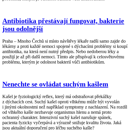
Antibiotika přestávají fungovat, bakterie
jsou odolnější
Praha – Mnoho Čechů si místo návštěvy lékaře radši samo zajde do
lékárny a proti každé nemoci spojené s dýchacími problémy si koupí
antibiotika, na která není nutný předpis. Nebo nedoberou léky a
použijí je až při další nemoci. Tímto ale přispívají k celosvětovému
problému, kterým je odolnost bakterií vůči antibiotikům.
Nenechte se ovládat suchým kašlem
Kašel je fyziologický reflex, který má odstraňovat překážky
z dýchacích cest. Suchý kašel oproti vlhkému může být vyvolán
i jinými okolnostmi než například symptomy z nachlazení. Na rozdíl
od vlhkého kašle nezbavuje organismus hlenu a nemá proto
ochranný charakter. Intenzivní suchý kašel narušuje spánek,
pacienta fyzicky vyčerpává a výrazně snižuje kvalitu života. Jaká
jsou aktuální doporučení pro léčbu suchého kašle?