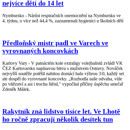
nejvíce dětí do 14 let
Nymbursko - Nárůst respiračních onemocnění na Nymbursku ve
4. týdnu, o více než 44,4 %, zaznamenali hygienici u školních dětí
Předloňský mistr padl ve Varech ve
vyrovnaných koncovkách
Karlovy Vary - V patnáctém kole extraligy volejbalistů zvládl VK
ČEZ Karlovarsko napínavou bitvu s mužstvem Ostravy. Nováček
nejvyšší soutěže potěšil nabitou domácí halu výhrou 3:0, každý set
ale dospěl do vyrovnané koncovky. „Rozhodla naše odvaha, vůle
po vítězství a asi i trochu štěstí," vypočítal příčiny úspěchu smečař
Zdeněk Málek.
Rakytník zná lidstvo tisíce let. Ve Lhotě
ho ročně zpracují několik desítek tun