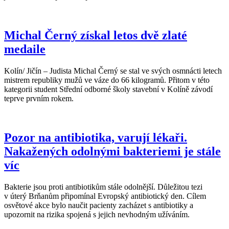
Michal Černý získal letos dvě zlaté
medaile
Kolín/ Jičín – Judista Michal Černý se stal ve svých osmnácti letech
mistrem republiky mužů ve váze do 66 kilogramů. Přitom v této
kategorii student Střední odborné školy stavební v Kolíně závodí
teprve prvním rokem.
Pozor na antibiotika, varují lékaři.
Nakažených odolnými bakteriemi je stále
víc
Bakterie jsou proti antibiotikům stále odolnější. Důležitou tezi
v úterý Brňanům připomínal Evropský antibiotický den. Cílem
osvětové akce bylo naučit pacienty zacházet s antibiotiky a
upozornit na rizika spojená s jejich nevhodným užíváním.