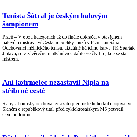
Tenista Šátral je českým halovým
šampionem
Plzeň – V obou kategoriích až do finále dokráčel v otevřeném
halovém mistrovství České republiky mužů v Plzni Jan Šátral.
Odchovanci mělnického tenisu, aktuálně hájícímu barvy TK Spartak
Jihlava, se v závěrečném utkání více dařilo ve čtyřhře, kde se stal
mistrem.
Ani kotrmelec nezastavil Nipla na
stříbrné cestě
Slaný - Lounský odchovanec až do předposledního kola bojoval ve
Slaném o republikový titul, před cyklokrosařským MS potvrdil
skvělou formu.