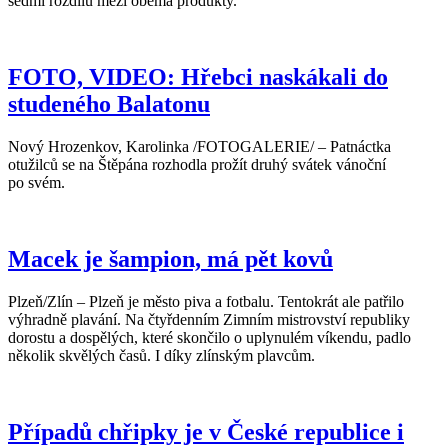
sedmi rozdílů mezi oběma produkty.
FOTO, VIDEO: Hřebci naskákali do
studeného Balatonu
Nový Hrozenkov, Karolinka /FOTOGALERIE/ – Patnáctka
otužilců se na Štěpána rozhodla prožít druhý svátek vánoční
po svém.
Macek je šampion, má pět kovů
Plzeň/Zlín – Plzeň je město piva a fotbalu. Tentokrát ale patřilo
výhradně plavání. Na čtyřdenním Zimním mistrovství republiky
dorostu a dospělých, které skončilo o uplynulém víkendu, padlo
několik skvělých časů. I díky zlínským plavcům.
Případů chřipky je v České republice i