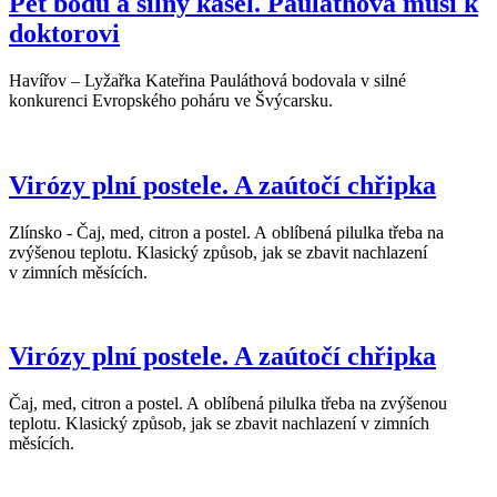
Pět bodů a silný kašel. Pauláthová musí k
doktorovi
Havířov – Lyžařka Kateřina Pauláthová bodovala v silné
konkurenci Evropského poháru ve Švýcarsku.
Virózy plní postele. A zaútočí chřipka
Zlínsko - Čaj, med, citron a postel. A oblíbená pilulka třeba na
zvýšenou teplotu. Klasický způsob, jak se zbavit nachlazení
v zimních měsících.
Virózy plní postele. A zaútočí chřipka
Čaj, med, citron a postel. A oblíbená pilulka třeba na zvýšenou
teplotu. Klasický způsob, jak se zbavit nachlazení v zimních
měsících.