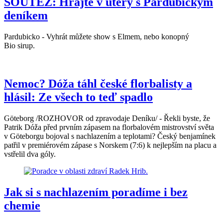
SOUTĚŽ: Hrajte v úterý s Pardubickým
deníkem
Pardubicko - Vyhrát můžete show s Elmem, nebo konopný
Bio sirup.
Nemoc? Dóža táhl české florbalisty a
hlásil: Ze všech to teď spadlo
Göteborg /ROZHOVOR od zpravodaje Deníku/ - Řekli byste, že
Patrik Dóža před prvním zápasem na florbalovém mistrovství světa
v Göteborgu bojoval s nachlazením a teplotami? Český benjamínek
patřil v premiérovém zápase s Norskem (7:6) k nejlepším na placu a
vstřelil dva góly.
Jak si s nachlazením poradíme i bez
chemie