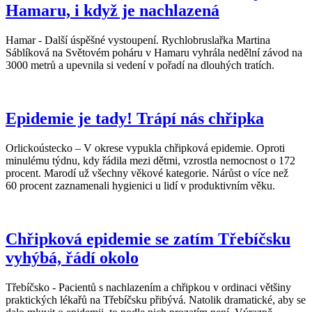
Hamaru, i když je nachlazená
Hamar - Další úspěšné vystoupení. Rychlobruslařka Martina
Sáblíková na Světovém poháru v Hamaru vyhrála nedělní závod na
3000 metrů a upevnila si vedení v pořadí na dlouhých tratích.
Epidemie je tady! Trápí nás chřipka
Orlickoústecko – V okrese vypukla chřipková epidemie. Oproti
minulému týdnu, kdy řádila mezi dětmi, vzrostla nemocnost o 172
procent. Marodí už všechny věkové kategorie. Nárůst o více než
60 procent zaznamenali hygienici u lidí v produktivním věku.
Chřipková epidemie se zatím Třebíčsku
vyhýbá, řádí okolo
Třebíčsko - Pacientů s nachlazením a chřipkou v ordinaci většiny
praktických lékařů na Třebíčsku přibývá. Natolik dramatické, aby se