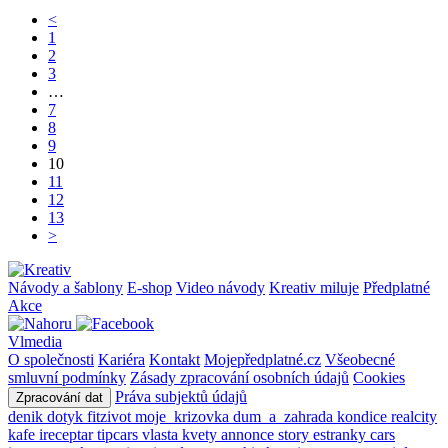
<
1
2
3
…
7
8
9
10
11
12
13
>
Návody a šablony
E-shop
Video návody
Kreativ miluje
Předplatné
Akce
Vlmedia
O společnosti
Kariéra
Kontakt
Mojepředplatné.cz
Všeobecné
smluvní podmínky
Zásady zpracování osobních údajů
Cookies
Práva subjektů údajů
Zpracování dat
denik
dotyk
fitzivot
moje_krizovka
dum_a_zahrada
kondice
realcity
kafe
ireceptar
tipcars
vlasta
kvety
annonce
story
estranky
cars