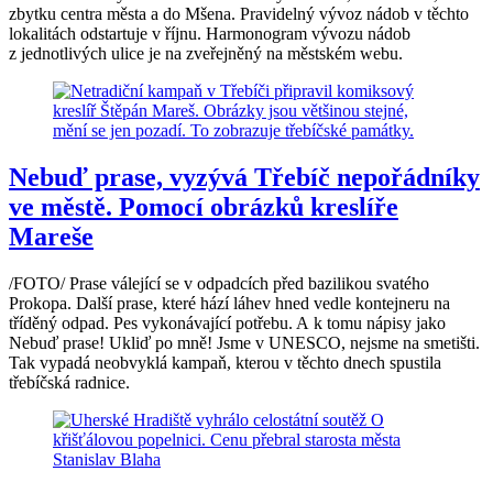
zbytku centra města a do Mšena. Pravidelný vývoz nádob v těchto
lokalitách odstartuje v říjnu. Harmonogram vývozu nádob
z jednotlivých ulice je na zveřejněný na městském webu.
Nebuď prase, vyzývá Třebíč nepořádníky
ve městě. Pomocí obrázků kreslíře
Mareše
/FOTO/ Prase válející se v odpadcích před bazilikou svatého
Prokopa. Další prase, které hází láhev hned vedle kontejneru na
tříděný odpad. Pes vykonávající potřebu. A k tomu nápisy jako
Nebuď prase! Ukliď po mně! Jsme v UNESCO, nejsme na smetišti.
Tak vypadá neobvyklá kampaň, kterou v těchto dnech spustila
třebíčská radnice.