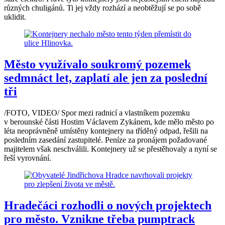
různých chuligánů. Ti jej vždy rozhází a neobtěžují se po sobě
uklidit.
Město využívalo soukromý pozemek
sedmnáct let, zaplatí ale jen za poslední
tři
/FOTO, VIDEO/ Spor mezi radnicí a vlastníkem pozemku
v berounské části Hostim Václavem Zykánem, kde mělo město po
léta neoprávněně umístěny kontejnery na tříděný odpad, řešili na
posledním zasedání zastupitelé. Peníze za pronájem požadované
majitelem však neschválili. Kontejnery už se přestěhovaly a nyní se
řeší vyrovnání.
Hradečáci rozhodli o nových projektech
pro město. Vznikne třeba pumptrack