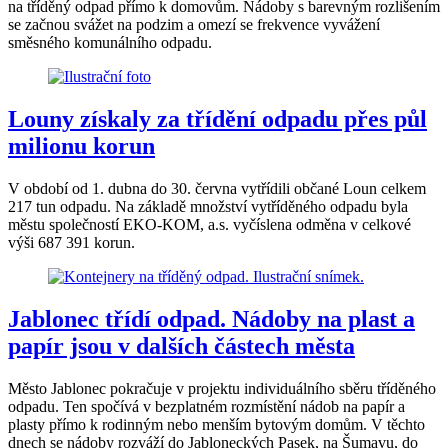
na tříděný odpad přímo k domovům. Nádoby s barevným rozlišením
se začnou svážet na podzim a omezí se frekvence vyvážení
směsného komunálního odpadu.
Louny získaly za třídění odpadu přes půl
milionu korun
V období od 1. dubna do 30. června vytřídili občané Loun celkem
217 tun odpadu. Na základě množství vytříděného odpadu byla
městu společností EKO-KOM, a.s. vyčíslena odměna v celkové
výši 687 391 korun.
Jablonec třídí odpad. Nádoby na plast a
papír jsou v dalších částech města
Město Jablonec pokračuje v projektu individuálního sběru tříděného
odpadu. Ten spočívá v bezplatném rozmístění nádob na papír a
plasty přímo k rodinným nebo menším bytovým domům. V těchto
dnech se nádoby rozváží do Jabloneckých Pasek, na Šumavu, do