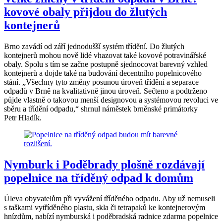
kovové obaly přijdou do žlutých
kontejnerů
Brno zavádí od září jednodušší systém třídění. Do žlutých
kontejnerů mohou nově lidé vhazovat také kovové potravinářské
obaly. Spolu s tím se začne postupně sjednocovat barevný vzhled
kontejnerů a dojde také na budování decentního popelnicového
stání. „Všechny tyto změny posunou úroveň třídění a separace
odpadů v Brně na kvalitativně jinou úroveň. Sečteno a podtrženo
půjde vlastně o takovou menší designovou a systémovou revoluci ve
sběru a třídění odpadu,“ shrnul náměstek brněnské primátorky
Petr Hladík.
Nymburk i Poděbrady plošně rozdávají
popelnice na tříděný odpad k domům
Úleva obyvatelům při vyvážení tříděného odpadu. Aby už nemuseli
s taškami vytříděného plastu, skla či tetrapaků ke kontejnerovým
hnízdům, nabízí nymburská i poděbradská radnice zdarma popelnice