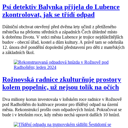
Psí detektiv Balynka přijela do Lubence
zkontrolovat, jak se třídí odpad
Dálniční obchvat otevřený před dvěma lety učinil z přetíženého
městečka na přelomu středních a západních Čech úhledné místo
k dobrému životu. V srdci města Lubence je trojice nejdůležitějších
budov - obecní úřad, kostel a dům kultury. A právě tam se odehrála
12. února dvě pondělní dopolední představení pro děti z mateřských
a základních škol.
Rožnovská radnice zkulturňuje prostory
kolem popelnic, už nejsou tolik na očích
Dva miliony korun investovala v loňském roce radnice v Rožnově
pod Radhoštěm do kultivace prostor pro tříděný odpad na území
města. Rekonstrukcí prošlo osm odpadových hnízd. Pokračovat se
bude i v letošním roce, kdy město nechá upravit dalších 10 hnízd.