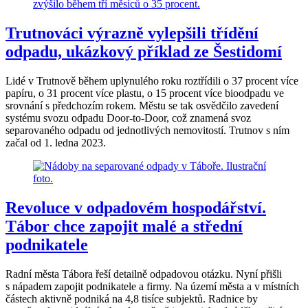
Trutnováci výrazně vylepšili třídění
odpadu, ukázkový příklad ze Šestidomí
Lidé v Trutnově během uplynulého roku roztřídili o 37 procent více
papíru, o 31 procent více plastu, o 15 procent více bioodpadu ve
srovnání s předchozím rokem. Městu se tak osvědčilo zavedení
systému svozu odpadu Door-to-Door, což znamená svoz
separovaného odpadu od jednotlivých nemovitostí. Trutnov s ním
začal od 1. ledna 2023.
Revoluce v odpadovém hospodářství.
Tábor chce zapojit malé a střední
podnikatele
Radní města Tábora řeší detailně odpadovou otázku. Nyní přišli
s nápadem zapojit podnikatele a firmy. Na území města a v místních
částech aktivně podniká na 4,8 tisíce subjektů. Radnice by