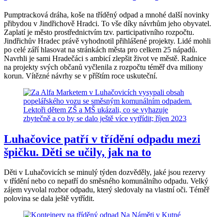
Pumptracková dráha, koše na tříděný odpad a mnohé další novinky
přibydou v Jindřichově Hradci. To vše díky návrhům jeho obyvatel.
Zaplatí je město prostřednictvím tzv. participativního rozpočtu.
Jindřichův Hradec právě vyhodnotil přihlášené projekty. Lidé mohli
po celé září hlasovat na stránkách města pro celkem 25 nápadů.
Navrhli je sami Hradečáci s ambicí zlepšit život ve městě. Radnice
na projekty svých občanů vyčlenila z rozpočtu téměř dva miliony
korun. Vítězné návrhy se v příštím roce uskuteční.
Luhačovice patří v třídění odpadu mezi
špičku. Děti se učily, jak na to
Děti v Luhačovicích se minulý týden dozvěděly, jaké jsou rezervy
v třídění nebo co nepatří do směsného komunálního odpadu. Velký
zájem vyvolal rozbor odpadu, který sledovaly na vlastní oči. Téměř
polovina se dala ještě vytřídit.