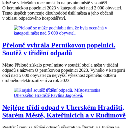
když se v letošním roce umístilo na prvním místě v soutěži
O keramickou popelnici 2023 v kategorii obcí nad 2 000 obyvatel.
Tento úspěch potvrzuje dlouhodobé úsilí města a jeho občanů
v oblasti odpadového hospodářství.
Přelouč vyhrála Perníkovou popelnici.
Soutěž v třídění odpadů
Město Přelouč získalo první místo v soutěží obcí a měst v třídění
odpadů s názvem O perníkovou popelnici 2023. Vyhrálo v kategorii
obcí nad 5 000 obyvatel za nejvyšší výtěžnost zpětného odběru
drobného elektrozařízení za rok 2023.
Nejlépe třídí odpad v Uherském Hradišti,
Starém Městě, Kateřinicích a v Rudimově
Prestižní ceny za třídění odpadů převzali ve čtvrtek 30. května ve