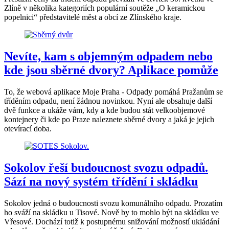
Zlíně v několika kategoriích populární soutěže „O keramickou
popelnici“ představitelé měst a obcí ze Zlínského kraje.
Nevíte, kam s objemným odpadem nebo
kde jsou sběrné dvory? Aplikace pomůže
To, že webová aplikace Moje Praha - Odpady pomáhá Pražanům se
tříděním odpadu, není žádnou novinkou. Nyní ale obsahuje další
dvě funkce a ukáže vám, kdy a kde budou stát velkoobjemové
kontejnery či kde po Praze naleznete sběrné dvory a jaká je jejich
otevírací doba.
Sokolov řeší budoucnost svozu odpadů.
Sází na nový systém třídění i skládku
Sokolov jedná o budoucnosti svozu komunálního odpadu. Prozatím
ho sváží na skládku u Tisové. Nově by to mohlo být na skládku ve
Vřesové. Dochází totiž k postupnému snižování možností ukládání