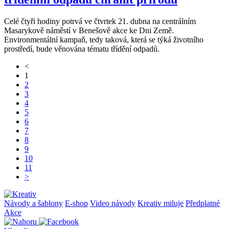
Celé čtyři hodiny potrvá ve čtvrtek 21. dubna na centrálním
Masarykově náměstí v Benešově akce ke Dni Země.
Environmentální kampaň, tedy taková, která se týká životního
prostředí, bude věnována tématu třídění odpadů.
<
1
2
3
4
5
6
7
8
9
10
11
>
Návody a šablony
E-shop
Video návody
Kreativ miluje
Předplatné
Akce