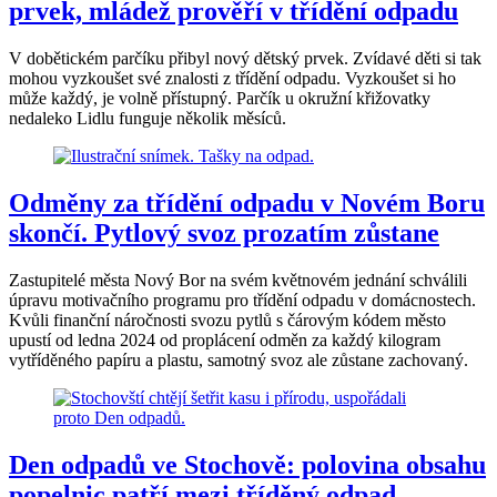
prvek, mládež prověří v třídění odpadu
V dobětickém parčíku přibyl nový dětský prvek. Zvídavé děti si tak
mohou vyzkoušet své znalosti z třídění odpadu. Vyzkoušet si ho
může každý, je volně přístupný. Parčík u okružní křižovatky
nedaleko Lidlu funguje několik měsíců.
Odměny za třídění odpadu v Novém Boru
skončí. Pytlový svoz prozatím zůstane
Zastupitelé města Nový Bor na svém květnovém jednání schválili
úpravu motivačního programu pro třídění odpadu v domácnostech.
Kvůli finanční náročnosti svozu pytlů s čárovým kódem město
upustí od ledna 2024 od proplácení odměn za každý kilogram
vytříděného papíru a plastu, samotný svoz ale zůstane zachovaný.
Den odpadů ve Stochově: polovina obsahu
popelnic patří mezi tříděný odpad