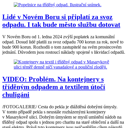
Lidé v Novém Boru si připlatí za svoz
odpadu. I tak bude město službu dotovat
V Novém Boru od 1. ledna 2024 zvýší poplatek za komunální
odpad. Dosud lidé platili za svoz odpadu 700 korun za rok, nově to
bude 900 korun. Rozhodli o tom zastupitelé na svém prosincovém
jednání. Důvodem jsou rostoucí náklady spojené s likvidací odpadů.
VIDEO: Problém. Na kontejnery s
tříděným odpadem a textilem útočí
chuligáni
/FOTOGALERIE/ Cesta do pekla je dlážděná dobrými úmysly.
V tomto případě pekla s neustále rozházenými kontejnery
v Masarykově ulici. Dobrým úmyslem se myslí umístění nádob na
tříděný odpad spolu s jednou pro charitu na staré oblečení a další na
staré elektro. Právě tyto kontejnery jsou nejčastějším cílem nájezdů