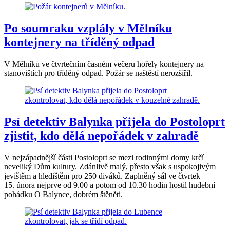
Po soumraku vzplály v Mělníku
kontejnery na tříděný odpad
V Mělníku ve čtvrtečním časném večeru hořely kontejnery na
stanovištích pro tříděný odpad. Požár se naštěstí nerozšířil.
Psí detektiv Balynka přijela do Postoloprt
zjistit, kdo dělá nepořádek v zahradě
V nejzápadnější části Postoloprt se mezi rodinnými domy krčí
neveliký Dům kultury. Zdánlivě malý, přesto však s uspokojivým
jevištěm a hledištěm pro 250 diváků. Zaplněný sál ve čtvrtek
15. února nejprve od 9.00 a potom od 10.30 hodin hostil hudební
pohádku O Balynce, dobrém štěněti.