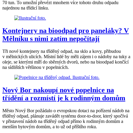
70 tun. To umožní převézt mnohem více tohoto druhu odpadu
najednou na třídicí linku.
Kontejnery na bioodpad pro paneláky? V
Mělníku s nimi zatím nepočítají
Tři nové kontejnery na tříděný odpad, na sklo a kovy, přibudou
v mělnických ulicích. Místní lidé by měli zájem i o nádoby na tuky a
oleje, se kterými míří do sběrných dvorů, nebo na bioodpad končící
na sídlištích většinou v popelnicích.
Nový Bor nakoupí nové popelnice na
třídění a rozmístí je k rodinným domům
Město Nový Bor požádalo o evropskou dotaci na pořízení nádob na
tříděný odpad, plánuje zavádět systému door-to-door, který spočívá
v přistavení nádob na tříděný odpad přímo k rodinným domům a
menším bytovým domům, a to už od příštího roku.