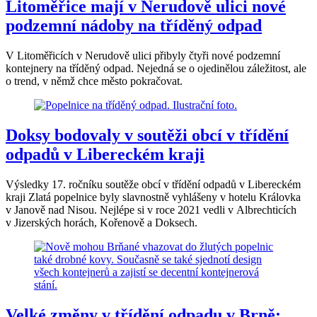
Litoměřice mají v Nerudově ulici nové
podzemní nádoby na tříděný odpad
V Litoměřicích v Nerudově ulici přibyly čtyři nové podzemní
kontejnery na tříděný odpad. Nejedná se o ojedinělou záležitost, ale
o trend, v němž chce město pokračovat.
Doksy bodovaly v soutěži obcí v třídění
odpadů v Libereckém kraji
Výsledky 17. ročníku soutěže obcí v třídění odpadů v Libereckém
kraji Zlatá popelnice byly slavnostně vyhlášeny v hotelu Královka
v Janově nad Nisou. Nejlépe si v roce 2021 vedli v Albrechticích
v Jizerských horách, Kořenově a Doksech.
Velké změny v třídění odpadu v Brně: