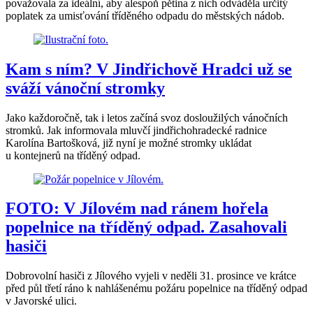
považovala za ideální, aby alespoň pětina z nich odváděla určitý
poplatek za umisťování tříděného odpadu do městských nádob.
Kam s ním? V Jindřichově Hradci už se
sváží vánoční stromky
Jako každoročně, tak i letos začíná svoz dosloužilých vánočních
stromků. Jak informovala mluvčí jindřichohradecké radnice
Karolína Bartošková, již nyní je možné stromky ukládat
u kontejnerů na tříděný odpad.
FOTO: V Jílovém nad ránem hořela
popelnice na tříděný odpad. Zasahovali
hasiči
Dobrovolní hasiči z Jílového vyjeli v neděli 31. prosince ve krátce
před půl třetí ráno k nahlášenému požáru popelnice na tříděný odpad
v Javorské ulici.