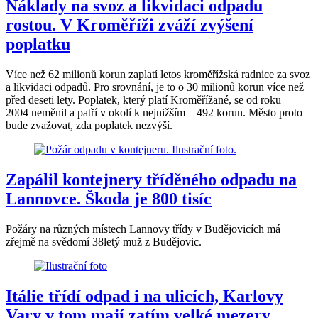
Náklady na svoz a likvidaci odpadu
rostou. V Kroměříži zváží zvýšení
poplatku
Více než 62 milionů korun zaplatí letos kroměřížská radnice za svoz
a likvidaci odpadů. Pro srovnání, je to o 30 milionů korun více než
před deseti lety. Poplatek, který platí Kroměřížané, se od roku
2004 neměnil a patří v okolí k nejnižším – 492 korun. Město proto
bude zvažovat, zda poplatek nezvýší.
Zapálil kontejnery tříděného odpadu na
Lannovce. Škoda je 800 tisíc
Požáry na různých místech Lannovy třídy v Budějovicích má
zřejmě na svědomí 38letý muž z Budějovic.
Itálie třídí odpad i na ulicích, Karlovy
Vary v tom mají zatím velké mezery