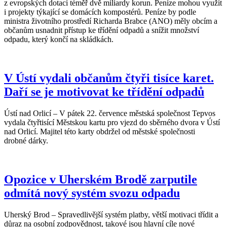
z evropských dotací téměř dvě miliardy korun. Peníze mohou využít
i projekty týkající se domácích kompostérů. Peníze by podle
ministra životního prostředí Richarda Brabce (ANO) měly obcím a
občanům usnadnit přístup ke třídění odpadů a snížit množství
odpadu, který končí na skládkách.
V Ústí vydali občanům čtyři tisíce karet.
Daří se je motivovat ke třídění odpadů
Ústí nad Orlicí – V pátek 22. července městská společnost Tepvos
vydala čtyřtisící Městskou kartu pro vjezd do sběrného dvora v Ústí
nad Orlicí. Majitel této karty obdržel od městské společnosti
drobné dárky.
Opozice v Uherském Brodě zarputile
odmítá nový systém svozu odpadu
Uherský Brod – Spravedlivější systém platby, větší motivaci třídit a
důraz na osobní zodpovědnost, takové jsou hlavní cíle nové