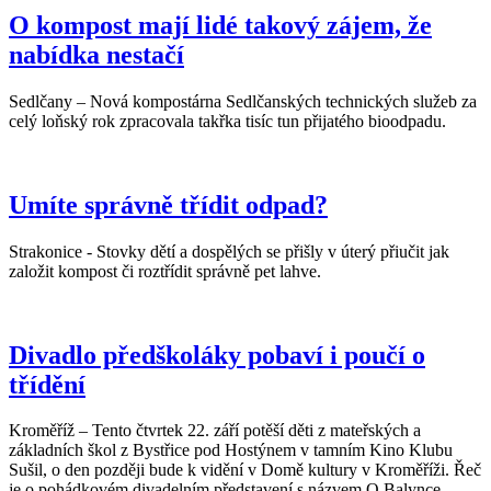
O kompost mají lidé takový zájem, že
nabídka nestačí
Sedlčany – Nová kompostárna Sedlčanských technických služeb za
celý loňský rok zpracovala takřka tisíc tun přijatého bioodpadu.
Umíte správně třídit odpad?
Strakonice - Stovky dětí a dospělých se přišly v úterý přiučit jak
založit kompost či roztřídit správně pet lahve.
Divadlo předškoláky pobaví i poučí o
třídění
Kroměříž – Tento čtvrtek 22. září potěší děti z mateřských a
základních škol z Bystřice pod Hostýnem v tamním Kino Klubu
Sušil, o den později bude k vidění v Domě kultury v Kroměříži. Řeč
je o pohádkovém divadelním představení s názvem O Balynce