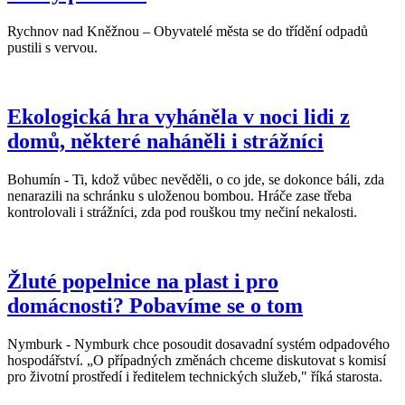
Rychnov nad Kněžnou – Obyvatelé města se do třídění odpadů
pustili s vervou.
Ekologická hra vyháněla v noci lidi z
domů, některé naháněli i strážníci
Bohumín - Ti, kdož vůbec nevěděli, o co jde, se dokonce báli, zda
nenarazili na schránku s uloženou bombou. Hráče zase třeba
kontrolovali i strážníci, zda pod rouškou tmy nečiní nekalosti.
Žluté popelnice na plast i pro
domácnosti? Pobavíme se o tom
Nymburk - Nymburk chce posoudit dosavadní systém odpadového
hospodářství. „O případných změnách chceme diskutovat s komisí
pro životní prostředí i ředitelem technických služeb," říká starosta.