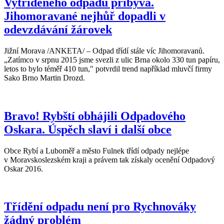
Vytříděného odpadu přibývá.
Jihomoravané nejhůř dopadli v
odevzdávání žárovek
Jižní Morava /ANKETA/ – Odpad třídí stále víc Jihomoravanů.
„Zatímco v srpnu 2015 jsme svezli z ulic Brna okolo 330 tun papíru,
letos to bylo téměř 410 tun," potvrdil trend například mluvčí firmy
Sako Brno Martin Drozd.
Bravo! Rybští obhájili Odpadového
Oskara. Úspěch slaví i další obce
Obce Rybí a Luboměř a město Fulnek třídí odpady nejlépe
v Moravskoslezském kraji a právem tak získaly ocenění Odpadový
Oskar 2016.
Třídění odpadu není pro Rychnováky
žádný problém