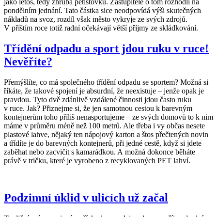
jako letos, tedy zhruba pětistovku. Zastupitelé o tom rozhodli na
pondělním jednání. Tato částka sice neodpovídá výši skutečných
nákladů na svoz, rozdíl však město vykryje ze svých zdrojů.
V příštím roce totiž radní očekávají větší příjmy ze skládkování.
Třídění odpadu a sport jdou ruku v ruce!
Nevěříte?
Přemýšlíte, co má společného třídění odpadu se sportem? Možná si
říkáte, že takové spojení je absurdní, že neexistuje – jenže opak je
pravdou. Tyto dvě zdánlivě vzdálené činnosti jdou často ruku
v ruce. Jak? Přiznejme si, že jen samotnou cestou k barevným
kontejnerům toho příliš nenasportujeme – ze svých domovů to k nim
máme v průměru méně než 100 metrů. Ale třeba i vy občas nesete
plastové lahve, nějaký ten nápojový karton a štos přečtených novin
a třídíte je do barevných kontejnerů, při jedné cestě, když si jdete
zaběhat nebo zacvičit s kamarádkou. A možná dokonce běháte
právě v tričku, které je vyrobeno z recyklovaných PET lahví.
Podzimní úklid v ulicích už začal