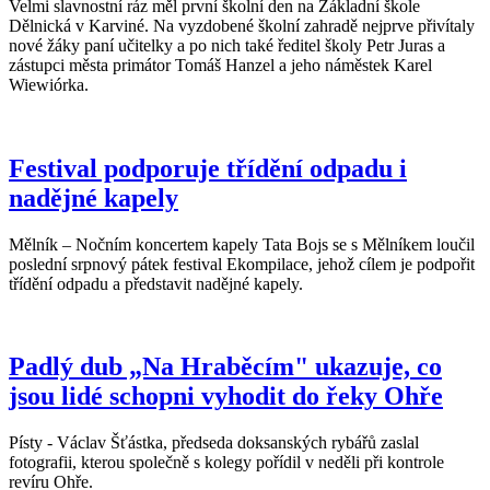
Velmi slavnostní ráz měl první školní den na Základní škole
Dělnická v Karviné. Na vyzdobené školní zahradě nejprve přivítaly
nové žáky paní učitelky a po nich také ředitel školy Petr Juras a
zástupci města primátor Tomáš Hanzel a jeho náměstek Karel
Wiewiórka.
Festival podporuje třídění odpadu i
nadějné kapely
Mělník – Nočním koncertem kapely Tata Bojs se s Mělníkem loučil
poslední srpnový pátek festival Ekompilace, jehož cílem je podpořit
třídění odpadu a představit nadějné kapely.
Padlý dub „Na Hraběcím" ukazuje, co
jsou lidé schopni vyhodit do řeky Ohře
Písty - Václav Šťástka, předseda doksanských rybářů zaslal
fotografii, kterou společně s kolegy pořídil v neděli při kontrole
revíru Ohře.