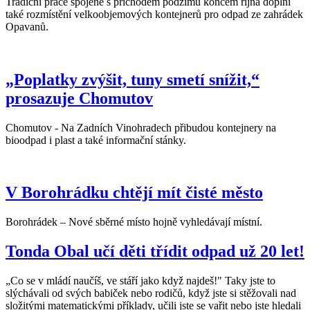
Tradiční práce spojené s příchodem podzimu koncem října doplní
také rozmístění velkoobjemových kontejnerů pro odpad ze zahrádek
Opavanů.
„Poplatky zvýšit, tuny smetí snížit,“
prosazuje Chomutov
Chomutov - Na Zadních Vinohradech přibudou kontejnery na
bioodpad i plast a také informační stánky.
V Borohrádku chtějí mít čisté město
Borohrádek – Nové sběrné místo hojně vyhledávají místní.
Tonda Obal učí děti třídit odpad už 20 let!
„Co se v mládí naučíš, ve stáří jako když najdeš!" Taky jste to
slýchávali od svých babiček nebo rodičů, když jste si stěžovali nad
složitými matematickými příklady, učili jste se vařit nebo jste hledali