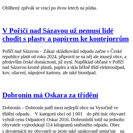
Oblíbený zpěvák se vrací po dvou letech na pódia.
V Poříčí nad Sázavou už nemusí lidé
chodit s plasty a papírem ke kontejnerům
Poříčí nad Sázavou – Zákaz skládkování odpadu začne v České
republice platit od roku 2024, připravit se na něj ale musejí obce, a
především české domácnosti, již nyní. Například občané v Poříčí
nad Sázavou kromě plastů, papíru a skla běžně třídí elektroodpad,
kov, ošacení, nápojové kartony, ale také bioodpad.
Dobronín má Oskara za třídění
Dobronín – Dobronín patří mezi nejlepší obce na Vysočině ve
třídění odpadu. V kategorii obcí od 1 001 do pěti tisíc obyvatel
vyhrál cenu Odpadový Oskar 2016. Dobronínští totiž na jednoho
obyvatele vyprodukují 114 kilogramů směsného odpadu. Obec
s devatenácti sty obyvateli se proto také opakovaně umisťuje na