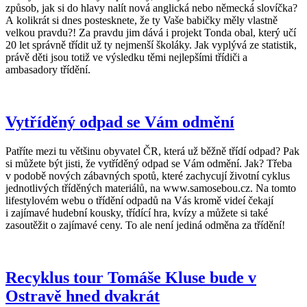
způsob, jak si do hlavy nalít nová anglická nebo německá slovíčka?
A kolikrát si dnes postesknete, že ty Vaše babičky měly vlastně
velkou pravdu?! Za pravdu jim dává i projekt Tonda obal, který učí
20 let správně třídit už ty nejmenší školáky. Jak vyplývá ze statistik,
právě děti jsou totiž ve výsledku těmi nejlepšími třídiči a
ambasadory třídění.
Vytříděný odpad se Vám odmění
Patříte mezi tu většinu obyvatel ČR, která už běžně třídí odpad? Pak
si můžete být jisti, že vytříděný odpad se Vám odmění. Jak? Třeba
v podobě nových zábavných spotů, které zachycují životní cyklus
jednotlivých tříděných materiálů, na www.samosebou.cz. Na tomto
lifestylovém webu o třídění odpadů na Vás kromě videí čekají
i zajímavé hudební kousky, třídící hra, kvízy a můžete si také
zasoutěžit o zajímavé ceny. To ale není jediná odměna za třídění!
Recyklus tour Tomáše Kluse bude v
Ostravě hned dvakrát