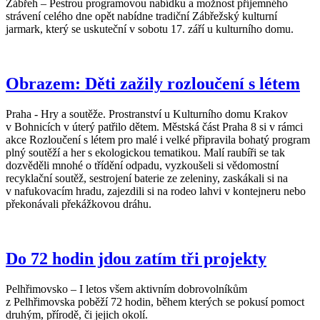
Zábřeh – Pestrou programovou nabídku a možnost příjemného
strávení celého dne opět nabídne tradiční Zábřežský kulturní
jarmark, který se uskuteční v sobotu 17. září u kulturního domu.
Obrazem: Děti zažily rozloučení s létem
Praha - Hry a soutěže. Prostranství u Kulturního domu Krakov
v Bohnicích v úterý patřilo dětem. Městská část Praha 8 si v rámci
akce Rozloučení s létem pro malé i velké připravila bohatý program
plný soutěží a her s ekologickou tematikou. Malí raubíři se tak
dozvěděli mnohé o třídění odpadu, vyzkoušeli si vědomostní
recyklační soutěž, sestrojení baterie ze zeleniny, zaskákali si na
v nafukovacím hradu, zajezdili si na rodeo lahvi v kontejneru nebo
překonávali překážkovou dráhu.
Do 72 hodin jdou zatím tři projekty
Pelhřimovsko – I letos všem aktivním dobrovolníkům
z Pelhřimovska poběží 72 hodin, během kterých se pokusí pomoct
druhým, přírodě, či jejich okolí.