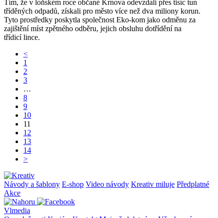
Tím, že v loňském roce občané Krnova odevzdali přes tisíc tun
tříděných odpadů, získali pro město více než dva miliony korun.
Tyto prostředky poskytla společnost Eko-kom jako odměnu za
zajištění míst zpětného odběru, jejich obsluhu dotřídění na
třídicí lince.
<
1
2
3
…
8
9
10
11
12
13
14
>
Návody a šablony
E-shop
Video návody
Kreativ miluje
Předplatné
Akce
Vlmedia