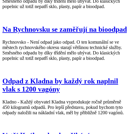
Směsného odpadu by díky třídění mělo ubývat. Do klasických
popelnic už totiž nepatří sklo, plasty, papír a bioodpad.
Na Rychnovsku se zaměřují na bioodpad
Rychnovsko - Není odpad jako odpad. O ten komunální se ve
městech rychnovského okresu starají většinou technické služby.
Směsného odpadu by díky třídění mělo ubývat. Do klasických
popelnic už totiž nepatří sklo, plasty, papír a bioodpad.
Odpad z Kladna by každý rok naplnil
vlak s 1200 vagóny
Kladno - Každý obyvatel Kladna vyprodukuje ročně průměrně
450 kilogramů odpadů. Pro lepší představu, pokud bychom tyto
odpady naložili na nákladní vlak, měl by přibližně 1200 vagónů.