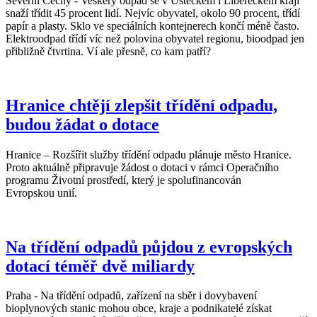
Severní Čechy - Veškerý odpad se v Ústeckém i Libereckém kraji
snaží třídit 45 procent lidí. Nejvíc obyvatel, okolo 90 procent, třídí
papír a plasty. Sklo ve speciálních kontejnerech končí méně často.
Elektroodpad třídí víc než polovina obyvatel regionu, bioodpad jen
přibližně čtvrtina. Ví ale přesně, co kam patří?
Hranice chtějí zlepšit třídění odpadu,
budou žádat o dotace
Hranice – Rozšířit služby třídění odpadu plánuje město Hranice.
Proto aktuálně připravuje žádost o dotaci v rámci Operačního
programu Životní prostředí, který je spolufinancován
Evropskou unií.
Na třídění odpadů půjdou z evropských
dotací téměř dvě miliardy
Praha - Na třídění odpadů, zařízení na sběr i dovybavení
bioplynových stanic mohou obce, kraje a podnikatelé získat