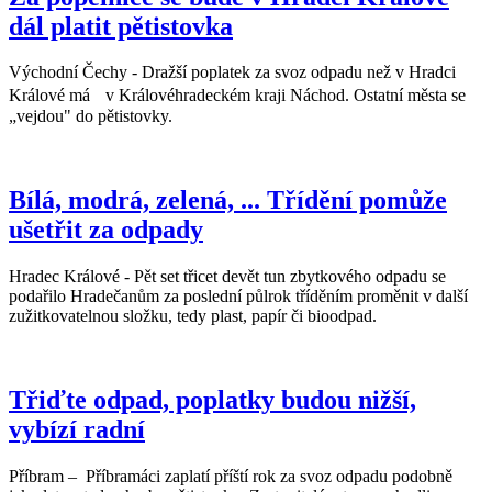
dál platit pětistovka
Východní Čechy - Dražší poplatek za svoz odpadu než v Hradci
Králové má v Královéhradeckém kraji Náchod. Ostatní města se
„vejdou" do pětistovky.
Bílá, modrá, zelená, ... Třídění pomůže
ušetřit za odpady
Hradec Králové - Pět set třicet devět tun zbytkového odpadu se
podařilo Hradečanům za poslední půlrok tříděním proměnit v další
zužitkovatelnou složku, tedy plast, papír či bioodpad.
Třiďte odpad, poplatky budou nižší,
vybízí radní
Příbram – Příbramáci zaplatí příští rok za svoz odpadu podobně