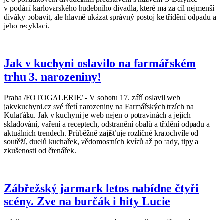
v podání karlovarského hudebního divadla, které má za cíl nejmenší
diváky pobavit, ale hlavně ukázat správný postoj ke třídění odpadu a
jeho recyklaci.
Jak v kuchyni oslavilo na farmářském
trhu 3. narozeniny!
Praha /FOTOGALERIE/ - V sobotu 17. září oslavil web
jakvkuchyni.cz své třetí narozeniny na Farmářských trzích na
Kulaťáku. Jak v kuchyni je web nejen o potravinách a jejich
skladování, vaření a receptech, odstranění obalů a třídění odpadu a
aktuálních trendech. Průběžně zajišťuje rozličné kratochvíle od
soutěží, duelů kuchařek, vědomostních kvízů až po rady, tipy a
zkušenosti od čtenářek.
Zábřežský jarmark letos nabídne čtyři
scény. Zve na burčák i hity Lucie