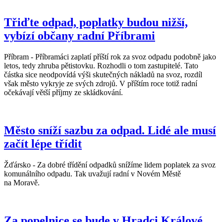
Třiďte odpad, poplatky budou nižší,
vybízí občany radní Příbrami
Příbram - Příbramáci zaplatí příští rok za svoz odpadu podobně jako
letos, tedy zhruba pětistovku. Rozhodli o tom zastupitelé. Tato
částka sice neodpovídá výši skutečných nákladů na svoz, rozdíl
však město vykryje ze svých zdrojů. V příštím roce totiž radní
očekávají větší příjmy ze skládkování.
Město sníží sazbu za odpad. Lidé ale musí
začít lépe třídit
Žďársko - Za dobré třídění odpadků snížíme lidem poplatek za svoz
komunálního odpadu. Tak uvažují radní v Novém Městě
na Moravě.
Za popelnice se bude v Hradci Králové