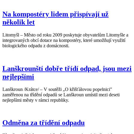
Na kompostéry lidem přispívají už
několik let
Litomyšl – Město od roku 2009 poskytuje obyvatelům Litomyšle a
integrovaných obcí dotace na kompostéry, které umožňují využití
biologického odpadu z domácnosti.
Lanškrounští dobře třídí odpad, jsou mezi
nejlepšími
Lanškroun /Krátce/ – V soutěži „O křišťálovou popelnici"
zaměřenou na třídění odpadů se Lanškroun umístil mezi deseti
nejlepšími městy v rámci republiky.
Odměna za třídění odpadu