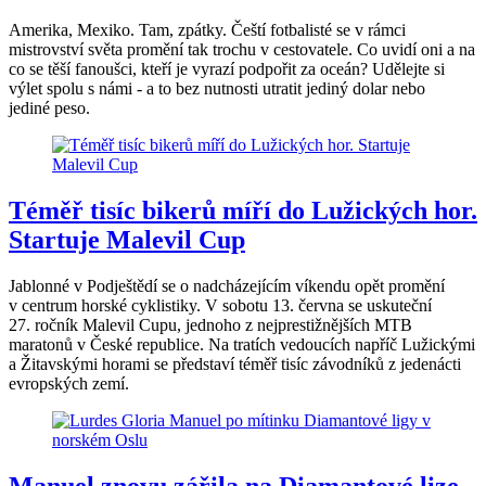
Amerika, Mexiko. Tam, zpátky. Čeští fotbalisté se v rámci
mistrovství světa promění tak trochu v cestovatele. Co uvidí oni a na
co se těší fanoušci, kteří je vyrazí podpořit za oceán? Udělejte si
výlet spolu s námi - a to bez nutnosti utratit jediný dolar nebo
jediné peso.
Téměř tisíc bikerů míří do Lužických hor.
Startuje Malevil Cup
Jablonné v Podještědí se o nadcházejícím víkendu opět promění
v centrum horské cyklistiky. V sobotu 13. června se uskuteční
27. ročník Malevil Cupu, jednoho z nejprestižnějších MTB
maratonů v České republice. Na tratích vedoucích napříč Lužickými
a Žitavskými horami se představí téměř tisíc závodníků z jedenácti
evropských zemí.
Manuel znovu zářila na Diamantové lize.