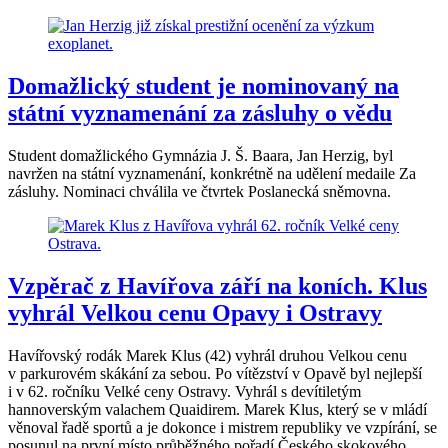
Domažlický student je nominovaný na
státní vyznamenání za zásluhy o vědu
Student domažlického Gymnázia J. Š. Baara, Jan Herzig, byl
navržen na státní vyznamenání, konkrétně na udělení medaile Za
zásluhy. Nominaci chválila ve čtvrtek Poslanecká sněmovna.
Vzpěrač z Havířova září na koních. Klus
vyhrál Velkou cenu Opavy i Ostravy
Havířovský rodák Marek Klus (42) vyhrál druhou Velkou cenu
v parkurovém skákání za sebou. Po vítězství v Opavě byl nejlepší
i v 62. ročníku Velké ceny Ostravy. Vyhrál s devítiletým
hannoverským valachem Quaidirem. Marek Klus, který se v mládí
věnoval řadě sportů a je dokonce i mistrem republiky ve vzpírání, se
posunul na první místo průběžného pořadí Českého skokového