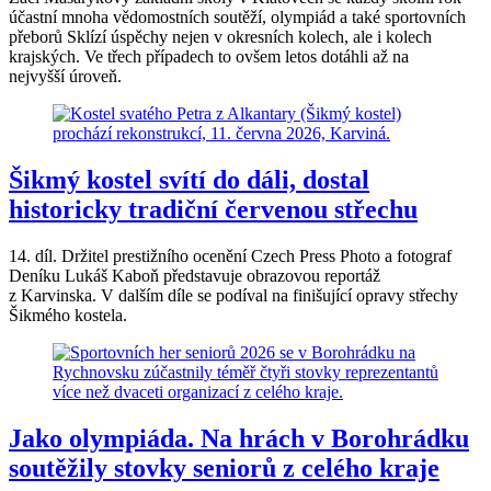
účastní mnoha vědomostních soutěží, olympiád a také sportovních
přeborů Sklízí úspěchy nejen v okresních kolech, ale i kolech
krajských. Ve třech případech to ovšem letos dotáhli až na
nejvyšší úroveň.
Šikmý kostel svítí do dáli, dostal
historicky tradiční červenou střechu
14. díl. Držitel prestižního ocenění Czech Press Photo a fotograf
Deníku Lukáš Kaboň představuje obrazovou reportáž
z Karvinska. V dalším díle se podíval na finišující opravy střechy
Šikmého kostela.
Jako olympiáda. Na hrách v Borohrádku
soutěžily stovky seniorů z celého kraje