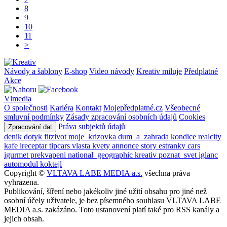
8
9
10
11
>
Návody a šablony
E-shop
Video návody
Kreativ miluje
Předplatné
Akce
Vlmedia
O společnosti
Kariéra
Kontakt
Mojepředplatné.cz
Všeobecné
smluvní podmínky
Zásady zpracování osobních údajů
Cookies
Práva subjektů údajů
Zpracování dat
denik
dotyk
fitzivot
moje_krizovka
dum_a_zahrada
kondice
realcity
kafe
ireceptar
tipcars
vlasta
kvety
annonce
story
estranky
cars
igurmet
prekvapeni
national_geographic
kreativ
poznat_svet
iglanc
automodul
koktejl
Copyright ©
VLTAVA LABE MEDIA a.s.
všechna práva
vyhrazena.
Publikování, šíření nebo jakékoliv jiné užití obsahu pro jiné než
osobní účely uživatele, je bez písemného souhlasu VLTAVA LABE
MEDIA a.s. zakázáno. Toto ustanovení platí také pro RSS kanály a
jejich obsah.