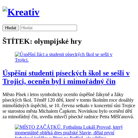
ŠTÍTEK: olympijské hry
Úspěšní studenti píseckých škol se sešli v
Trojici, oceněn byl i mimořádný čin
Město Písek i letos symbolicky ocenilo úspěšné žákyně a žáky
píseckých škol. Téměř 120 dětí, které v tomto školním roce dosáhly
mimořádných úspěchů, se 10. června setkalo v koncertní síni Trojice
se starostou města Michalem Čapkem. Novinkou bylo ocenění dětí
za mimořádný čin, uvedla mluvčí písecké radnice Petra Měšťanová.