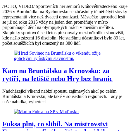
/FOTO, VIDEO/ Sportovních her seniorů Královéhradeckého kraje
2026 v Borohrádku na Rychnovsku se zúčastnily téměř čtyři stovky
reprezentantů více než dvaceti organizací. Městečko uprostřed lesů
se již od roku 2015 vždy na jeden den proměňuje v místo
připomínající dění na olympijských hrách v menším měřítku.
Skupinky sportovců se i letos přesouvaly mezi několika stanovišti,
kde našlo zázemí 16 disciplín. Nejstaršímu účastníkovi bylo 89 let,
počet soutěžících byl omezený na 380 lidí.
Kam na Bruntálsku a Krnovsku: za
rytíři, na letiště nebo Hry bez hranic
Nadcházející víkend nabízí spoustu zajímavých akcí po celém
Bruntálsku a Krnovsku, ale také v sousedních regionech. Tady je
naše nabídka, vyberte si.
Fuksa plní, co slíbil. Na mistrovství