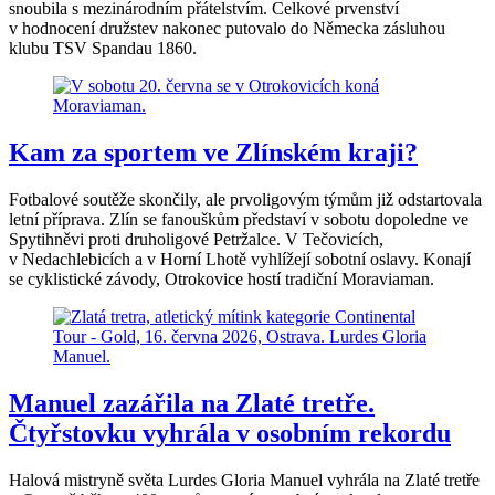
snoubila s mezinárodním přátelstvím. Celkové prvenství
v hodnocení družstev nakonec putovalo do Německa zásluhou
klubu TSV Spandau 1860.
Kam za sportem ve Zlínském kraji?
Fotbalové soutěže skončily, ale prvoligovým týmům již odstartovala
letní příprava. Zlín se fanouškům představí v sobotu dopoledne ve
Spytihněvi proti druholigové Petržalce. V Tečovicích,
v Nedachlebicích a v Horní Lhotě vyhlížejí sobotní oslavy. Konají
se cyklistické závody, Otrokovice hostí tradiční Moraviaman.
Manuel zazářila na Zlaté tretře.
Čtyřstovku vyhrála v osobním rekordu
Halová mistryně světa Lurdes Gloria Manuel vyhrála na Zlaté tretře