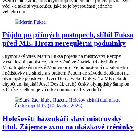
všemi učitelkami a dospělým doprovodem dětí, přijely poznat svět
včel - a také si vyzkoušet, jaké to je být součástí jednoho
velkého úlu.
Půjdu po přímých postupech, slíbil Fuksa
před ME. Hrozí neregulérní podmínky
Olympijský vítěz Martin Fuksa pojede na mistrovství Evropy
v rychlostní kanoistice, které začně ve čtvrtek, tři disciplíny.
V portugalském městě Montemor-o-Velho nastoupí do kilometru
i pětistovky na singlu a s bratrem Petrem do závodu deblkanoí na
olympijské pětistovce. Uvedl to na webu Dukly. Na ME nebude
chybět ani kajakář Josef Dostál, druhý český olympijský šampion
z Paříže. Celkem je v české nominaci 20 závodníků.
Holešovští házenkáři slaví mistrovský
titul. Zájemce zvou na ukázkové tréninky