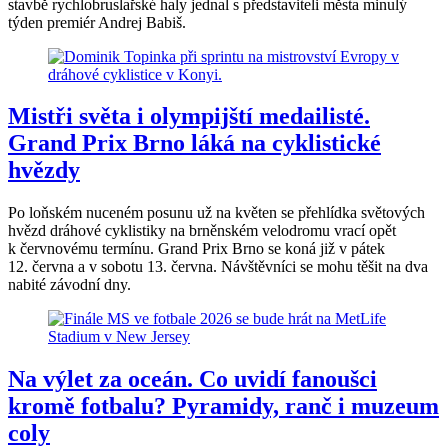
stavbě rychlobruslařské haly jednal s představiteli města minulý
týden premiér Andrej Babiš.
Mistři světa i olympijští medailisté.
Grand Prix Brno láká na cyklistické
hvězdy
Po loňském nuceném posunu už na květen se přehlídka světových
hvězd dráhové cyklistiky na brněnském velodromu vrací opět
k červnovému termínu. Grand Prix Brno se koná již v pátek
12. června a v sobotu 13. června. Návštěvníci se mohu těšit na dva
nabité závodní dny.
Na výlet za oceán. Co uvidí fanoušci
kromě fotbalu? Pyramidy, ranč i muzeum
coly