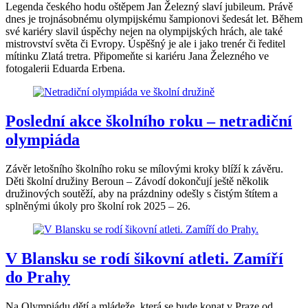
Legenda českého hodu oštěpem Jan Železný slaví jubileum. Právě
dnes je trojnásobnému olympijskému šampionovi šedesát let. Během
své kariéry slavil úspěchy nejen na olympijských hrách, ale také
mistrovství světa či Evropy. Úspěšný je ale i jako trenér či ředitel
mítinku Zlatá tretra. Připomeňte si kariéru Jana Železného ve
fotogalerii Eduarda Erbena.
Poslední akce školního roku – netradiční
olympiáda
Závěr letošního školního roku se mílovými kroky blíží k závěru.
Děti školní družiny Beroun – Závodí dokončují ještě několik
družinových soutěží, aby na prázdniny odešly s čistým štítem a
splněnými úkoly pro školní rok 2025 – 26.
V Blansku se rodí šikovní atleti. Zamíří
do Prahy
Na Olympiádu dětí a mládeže, která se bude konat v Praze od