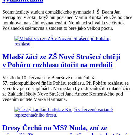
Sedmnáctiletý student domažlického gymnázia J. Š. Baara Jan
Herzig byl v šoku, když mu poslanec Martin Kupka řekl, že ho chce
nominovat na státní vyznamenání. Nominaci schválila ve čtvrtek
Poslanecká sněmovna a student to bere jako velkou poctu.
Mladší žáci ze ZŠ Nové Strašecí chtějí
v Poháru rozhlasu útočit na medaili
Ve středu 10. června se v Benešově uskuteční už
57. celorepublikové finále Poháru rozhlasu. Při Poháru rozhlasu se
závodí v pěti disciplínách. Na medaili by rádi zaútočili i mladší žáci
ze Základní školy Nové Strašecí Jana Amose Komenského pod
vedením učitele Marka Hartmana.
Dresy Čechů na MS? Nuda, zní ze