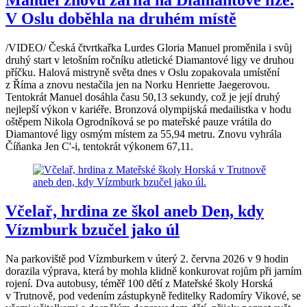
V Oslu doběhla na druhém místě
/VIDEO/ Česká čtvrtkařka Lurdes Gloria Manuel proměnila i svůj
druhý start v letošním ročníku atletické Diamantové ligy ve druhou
příčku. Halová mistryně světa dnes v Oslu zopakovala umístění
z Říma a znovu nestačila jen na Norku Henriette Jaegerovou.
Tentokrát Manuel dosáhla času 50,13 sekundy, což je její druhý
nejlepší výkon v kariéře. Bronzová olympijská medailistka v hodu
oštěpem Nikola Ogrodníková se po mateřské pauze vrátila do
Diamantové ligy osmým místem za 55,94 metru. Znovu vyhrála
Číňanka Jen C'-i, tentokrát výkonem 67,11.
Včelař, hrdina ze škol aneb Den, kdy
Vízmburk bzučel jako úl
Na parkoviště pod Vízmburkem v úterý 2. června 2026 v 9 hodin
dorazila výprava, která by mohla klidně konkurovat rojům při jarním
rojení. Dva autobusy, téměř 100 dětí z Mateřské školy Horská
v Trutnově, pod vedením zástupkyně ředitelky Radomíry Vikové, se