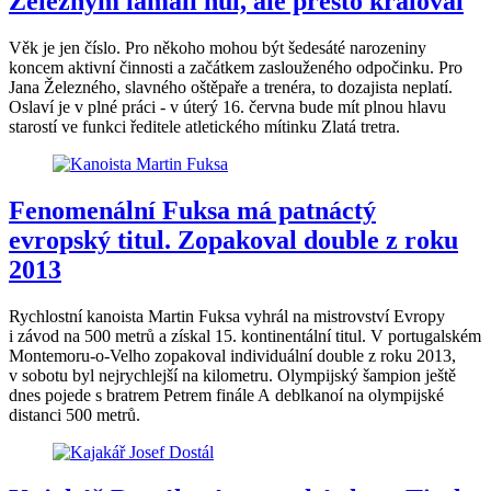
Železným lámali hůl, ale přesto kraloval
Věk je jen číslo. Pro někoho mohou být šedesáté narozeniny
koncem aktivní činnosti a začátkem zaslouženého odpočinku. Pro
Jana Železného, slavného oštěpaře a trenéra, to dozajista neplatí.
Oslaví je v plné práci - v úterý 16. června bude mít plnou hlavu
starostí ve funkci ředitele atletického mítinku Zlatá tretra.
Fenomenální Fuksa má patnáctý
evropský titul. Zopakoval double z roku
2013
Rychlostní kanoista Martin Fuksa vyhrál na mistrovství Evropy
i závod na 500 metrů a získal 15. kontinentální titul. V portugalském
Montemoru-o-Velho zopakoval individuální double z roku 2013,
v sobotu byl nejrychlejší na kilometru. Olympijský šampion ještě
dnes pojede s bratrem Petrem finále A deblkanoí na olympijské
distanci 500 metrů.