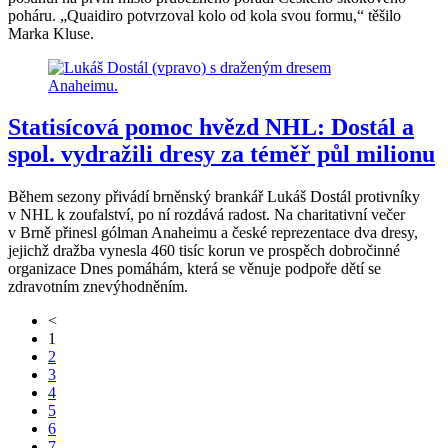
poháru. „Quaidiro potvrzoval kolo od kola svou formu,“ těšilo
Marka Kluse.
Statisícová pomoc hvězd NHL: Dostál a
spol. vydražili dresy za téměř půl milionu
Během sezony přivádí brněnský brankář Lukáš Dostál protivníky
v NHL k zoufalství, po ní rozdává radost. Na charitativní večer
v Brně přinesl gólman Anaheimu a české reprezentace dva dresy,
jejichž dražba vynesla 460 tisíc korun ve prospěch dobročinné
organizace Dnes pomáhám, která se věnuje podpoře dětí se
zdravotním znevýhodněním.
<
1
2
3
4
5
6
7