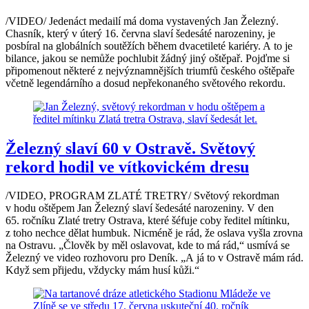
/VIDEO/ Jedenáct medailí má doma vystavených Jan Železný.
Chasník, který v úterý 16. června slaví šedesáté narozeniny, je
posbíral na globálních soutěžích během dvacetileté kariéry. A to je
bilance, jakou se nemůže pochlubit žádný jiný oštěpař. Pojďme si
připomenout některé z nejvýznamnějších triumfů českého oštěpaře
včetně legendárního a dosud nepřekonaného světového rekordu.
Železný slaví 60 v Ostravě. Světový
rekord hodil ve vítkovickém dresu
/VIDEO, PROGRAM ZLATÉ TRETRY/ Světový rekordman
v hodu oštěpem Jan Železný slaví šedesáté narozeniny. V den
65. ročníku Zlaté tretry Ostrava, které šéfuje coby ředitel mítinku,
z toho nechce dělat humbuk. Nicméně je rád, že oslava vyšla zrovna
na Ostravu. „Člověk by měl oslavovat, kde to má rád,“ usmívá se
Železný ve video rozhovoru pro Deník. „A já to v Ostravě mám rád.
Když sem přijedu, vždycky mám husí kůži.“