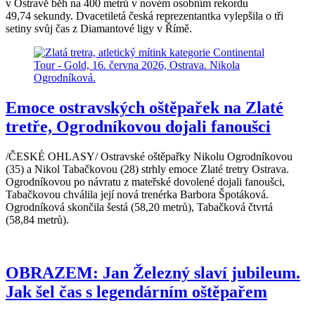
v Ostravě běh na 400 metrů v novém osobním rekordu
49,74 sekundy. Dvacetiletá česká reprezentantka vylepšila o tři
setiny svůj čas z Diamantové ligy v Římě.
Emoce ostravských oštěpařek na Zlaté
tretře, Ogrodníkovou dojali fanoušci
/ČESKÉ OHLASY/ Ostravské oštěpařky Nikolu Ogrodníkovou
(35) a Nikol Tabačkovou (28) strhly emoce Zlaté tretry Ostrava.
Ogrodníkovou po návratu z mateřské dovolené dojali fanoušci,
Tabačkovou chválila její nová trenérka Barbora Špotáková.
Ogrodníková skončila šestá (58,20 metrů), Tabačková čtvrtá
(58,84 metrů).
OBRAZEM: Jan Železný slaví jubileum.
Jak šel čas s legendárním oštěpařem