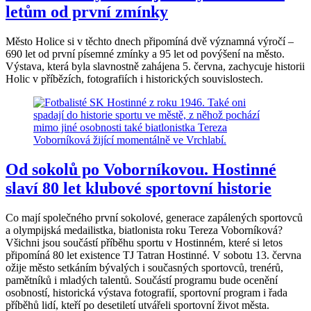
letům od první zmínky
Město Holice si v těchto dnech připomíná dvě významná výročí –
690 let od první písemné zmínky a 95 let od povýšení na město.
Výstava, která byla slavnostně zahájena 5. června, zachycuje historii
Holic v příbězích, fotografiích i historických souvislostech.
Od sokolů po Voborníkovou. Hostinné
slaví 80 let klubové sportovní historie
Co mají společného první sokolové, generace zapálených sportovců
a olympijská medailistka, biatlonista roku Tereza Voborníková?
Všichni jsou součástí příběhu sportu v Hostinném, které si letos
připomíná 80 let existence TJ Tatran Hostinné. V sobotu 13. června
ožije město setkáním bývalých i současných sportovců, trenérů,
pamětníků i mladých talentů. Součástí programu bude ocenění
osobností, historická výstava fotografií, sportovní program i řada
příběhů lidí, kteří po desetiletí utvářeli sportovní život města.