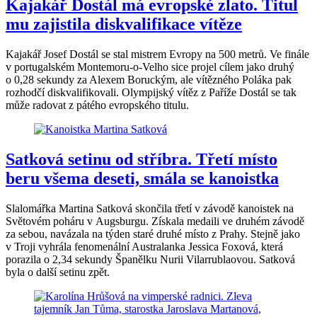
Kajakář Dostál má evropské zlato. Titul
mu zajistila diskvalifikace vítěze
Kajakář Josef Dostál se stal mistrem Evropy na 500 metrů. Ve finále
v portugalském Montemoru-o-Velho sice projel cílem jako druhý
o 0,28 sekundy za Alexem Boruckým, ale vítězného Poláka pak
rozhodčí diskvalifikovali. Olympijský vítěz z Paříže Dostál se tak
může radovat z pátého evropského titulu.
Satková setinu od stříbra. Třetí místo
beru všema deseti, smála se kanoistka
Slalomářka Martina Satková skončila třetí v závodě kanoistek na
Světovém poháru v Augsburgu. Získala medaili ve druhém závodě
za sebou, navázala na týden staré druhé místo z Prahy. Stejně jako
v Troji vyhrála fenomenální Australanka Jessica Foxová, která
porazila o 2,34 sekundy Španělku Nurii Vilarrublaovou. Satková
byla o další setinu zpět.