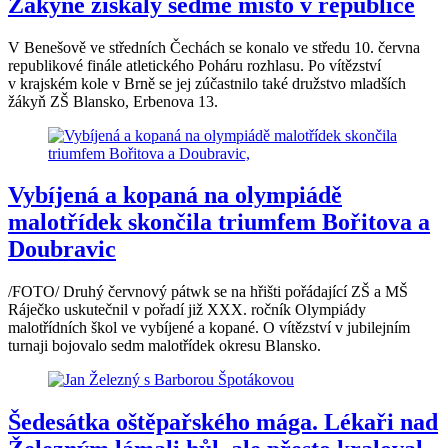
Žákyně získaly sedmé místo v republice
V Benešově ve středních Čechách se konalo ve středu 10. června
republikové finále atletického Poháru rozhlasu. Po vítězství
v krajském kole v Brně se jej zúčastnilo také družstvo mladších
žákyň ZŠ Blansko, Erbenova 13.
Vybíjená a kopaná na olympiádě
malotřídek skončila triumfem Bořitova a
Doubravic
/FOTO/ Druhý červnový pátwk se na hřišti pořádající ZŠ a MŠ
Ráječko uskutečnil v pořadí již XXX. ročník Olympiády
malotřídních škol ve vybíjené a kopané. O vítězství v jubilejním
turnaji bojovalo sedm malotřídek okresu Blansko.
Šedesátka oštěpařského mága. Lékaři nad