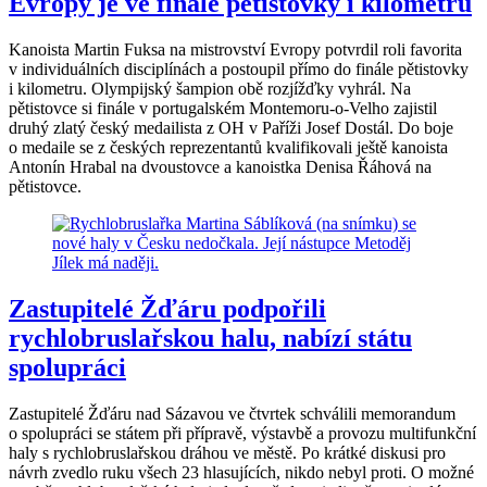
Evropy je ve finále pětistovky i kilometru
Kanoista Martin Fuksa na mistrovství Evropy potvrdil roli favorita
v individuálních disciplínách a postoupil přímo do finále pětistovky
i kilometru. Olympijský šampion obě rozjížďky vyhrál. Na
pětistovce si finále v portugalském Montemoru-o-Velho zajistil
druhý zlatý český medailista z OH v Paříži Josef Dostál. Do boje
o medaile se z českých reprezentantů kvalifikovali ještě kanoista
Antonín Hrabal na dvoustovce a kanoistka Denisa Řáhová na
pětistovce.
Zastupitelé Žďáru podpořili
rychlobruslařskou halu, nabízí státu
spolupráci
Zastupitelé Žďáru nad Sázavou ve čtvrtek schválili memorandum
o spolupráci se státem při přípravě, výstavbě a provozu multifunkční
haly s rychlobruslařskou dráhou ve městě. Po krátké diskusi pro
návrh zvedlo ruku všech 23 hlasujících, nikdo nebyl proti. O možné