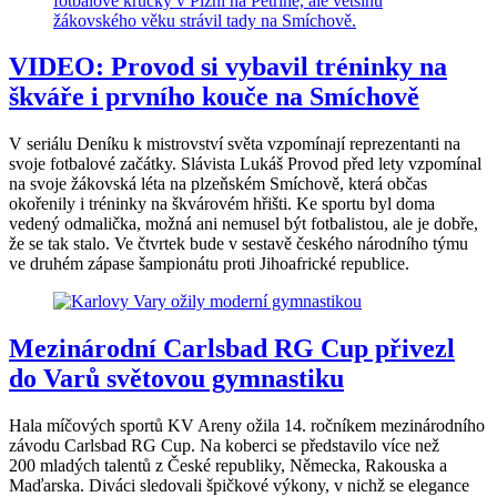
VIDEO: Provod si vybavil tréninky na
škváře i prvního kouče na Smíchově
V seriálu Deníku k mistrovství světa vzpomínají reprezentanti na
svoje fotbalové začátky. Slávista Lukáš Provod před lety vzpomínal
na svoje žákovská léta na plzeňském Smíchově, která občas
okořenily i tréninky na škvárovém hřišti. Ke sportu byl doma
vedený odmalička, možná ani nemusel být fotbalistou, ale je dobře,
že se tak stalo. Ve čtvrtek bude v sestavě českého národního týmu
ve druhém zápase šampionátu proti Jihoafrické republice.
Mezinárodní Carlsbad RG Cup přivezl
do Varů světovou gymnastiku
Hala míčových sportů KV Areny ožila 14. ročníkem mezinárodního
závodu Carlsbad RG Cup. Na koberci se představilo více než
200 mladých talentů z České republiky, Německa, Rakouska a
Maďarska. Diváci sledovali špičkové výkony, v nichž se elegance