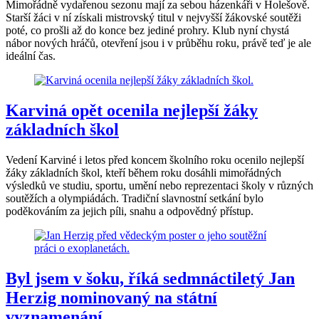
Mimořádně vydařenou sezonu mají za sebou házenkáři v Holešově.
Starší žáci v ní získali mistrovský titul v nejvyšší žákovské soutěži
poté, co prošli až do konce bez jediné prohry. Klub nyní chystá
nábor nových hráčů, otevření jsou i v průběhu roku, právě teď je ale
ideální čas.
Karviná opět ocenila nejlepší žáky
základních škol
Vedení Karviné i letos před koncem školního roku ocenilo nejlepší
žáky základních škol, kteří během roku dosáhli mimořádných
výsledků ve studiu, sportu, umění nebo reprezentaci školy v různých
soutěžích a olympiádách. Tradiční slavnostní setkání bylo
poděkováním za jejich píli, snahu a odpovědný přístup.
Byl jsem v šoku, říká sedmnáctiletý Jan
Herzig nominovaný na státní
vyznamenání