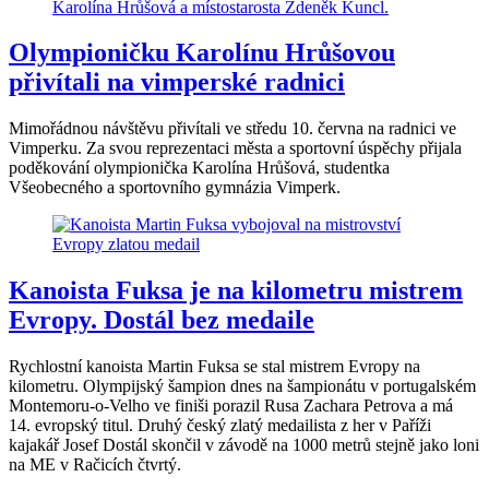
Olympioničku Karolínu Hrůšovou
přivítali na vimperské radnici
Mimořádnou návštěvu přivítali ve středu 10. června na radnici ve
Vimperku. Za svou reprezentaci města a sportovní úspěchy přijala
poděkování olympionička Karolína Hrůšová, studentka
Všeobecného a sportovního gymnázia Vimperk.
Kanoista Fuksa je na kilometru mistrem
Evropy. Dostál bez medaile
Rychlostní kanoista Martin Fuksa se stal mistrem Evropy na
kilometru. Olympijský šampion dnes na šampionátu v portugalském
Montemoru-o-Velho ve finiši porazil Rusa Zachara Petrova a má
14. evropský titul. Druhý český zlatý medailista z her v Paříži
kajakář Josef Dostál skončil v závodě na 1000 metrů stejně jako loni
na ME v Račicích čtvrtý.