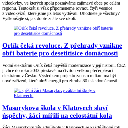
videokvízy, ve kterých spolu poznáváme zajímavé obce po celém
regionu. Tentokrát si však připomeneme rovnou čtyři vesnice
z videokvízů, které jsme již letos vydávali. Uhodnete je všechny?
Vyškoušejte si, jak dobře znáte své okolí.
Orlík čeká revoluce. Z přehrady vznikne
obří baterie pro desetitisíce domácností
Vodní elektrárnu Orlík čeká největší modernizace v její historii. ČEZ
ji chce do roku 2033 přestavět na čtvrtou velkou přečerpávací
elektrárnu v Česku. Výsledkem projektu za osm miliard má být
nové zařízení, které uloží energii pro zhruba 80 tisíc domácností.
Masarykova škola v Klatovech slaví
úspěchy, žáci mířili na celostátní kola
Žáci Masarykovy základní školy v Klatovech se každý školní rok