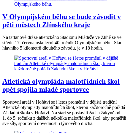
V Olympijském běhu se bude závodit v
pěti městech Zlínského kraje
Na tartanové dráze atletického Stadionu Mládeže ve Zlíně se ve
středu 17. června uskuteční 40. ročník Olympijského běhu. Start
hlavního 5 kilometrů dlouhého závodu, je v 18 hodin.
Atletická olympiáda malotřídních škol
opět spojila mladé sportovce
Sportovní areál v Hořátvi se i letos proměnil v dějiště tradiční
Atletické olympiády malotřídních škol, kterou každoročně pořádá
Základní škola v Hořátvi. Na start se postavili žáci a žákyně od
1. do 5. ročníku z dalších několika malotřídních škol, aby poměřili
své síly, sportovní dovednosti i týmového ducha.