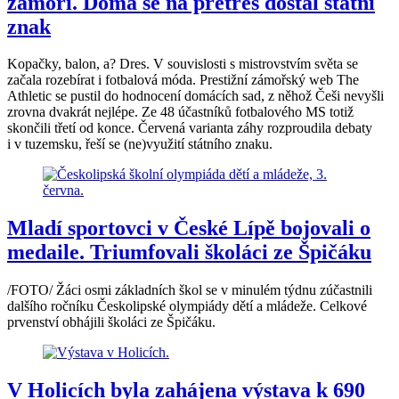
zámoří. Doma se na přetřes dostal státní
znak
Kopačky, balon, a? Dres. V souvislosti s mistrovstvím světa se
začala rozebírat i fotbalová móda. Prestižní zámořský web The
Athletic se pustil do hodnocení domácích sad, z něhož Češi nevyšli
zrovna dvakrát nejlépe. Ze 48 účastníků fotbalového MS totiž
skončili třetí od konce. Červená varianta záhy rozproudila debaty
i v tuzemsku, řeší se (ne)využití státního znaku.
Mladí sportovci v České Lípě bojovali o
medaile. Triumfovali školáci ze Špičáku
/FOTO/ Žáci osmi základních škol se v minulém týdnu zúčastnili
dalšího ročníku Českolipské olympiády dětí a mládeže. Celkové
prvenství obhájili školáci ze Špičáku.
V Holicích byla zahájena výstava k 690