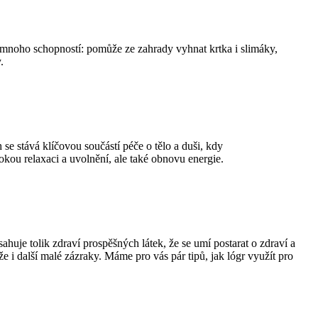
ně mnoho schopností: pomůže ze zahrady vyhnat krtka i slimáky,
.
se stává klíčovou součástí péče o tělo a duši, kdy
okou relaxaci a uvolnění, ale také obnovu energie.
huje tolik zdraví prospěšných látek, že se umí postarat o zdraví a
že i další malé zázraky. Máme pro vás pár tipů, jak lógr využít pro