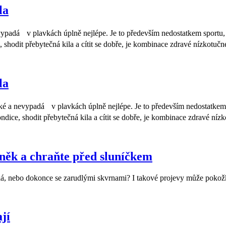
la
 nevypadá v plavkách úplně nejlépe. Je to především nedostatkem sportu,
e, shodit přebytečná kila a cítit se dobře, je kombinace zdravé nízkot
la
 těžké a nevypadá v plavkách úplně nejlépe. Je to především nedostatkem
kondice, shodit přebytečná kila a cítit se dobře, je kombinace zdravé 
uněk a chraňte před sluníčkem
edlá, nebo dokonce se zarudlými skvrnami? I takové projevy může pokož
jí