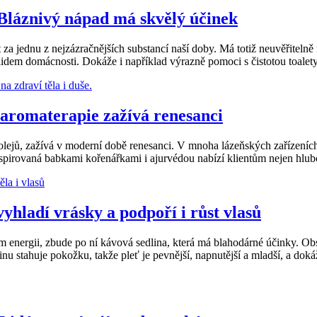
. Bláznivý nápad má skvělý účinek
at za jednu z nejzázračnějších substancí naší doby. Má totiž neuvěřitel
klidem domácnosti. Dokáže i například výrazně pomoci s čistotou toalety
á aromaterapie zažívá renesanci
olejů, zažívá v moderní době renesanci. V mnoha lázeňských zařízeních 
inspirovaná babkami kořenářkami i ajurvédou nabízí klientům nejen hlub
yhladí vrásky a podpoří i růst vlasů
 energii, zbude po ní kávová sedlina, která má blahodárné účinky. Obsa
inu stahuje pokožku, takže pleť je pevnější, napnutější a mladší, a doká