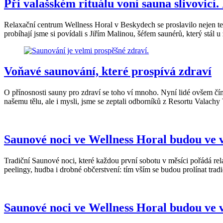
Při valašském rituálu voní sauna slivovicí
Relaxační centrum Wellness Horal v Beskydech se proslavilo nejen ter
probíhají jsme si povídali s Jiřím Malinou, šéfem saunérů, který stál
Voňavé saunování, které prospívá zdraví
O přínosnosti sauny pro zdraví se toho ví mnoho. Nyní lidé ovšem čím 
našemu tělu, ale i mysli, jsme se zeptali odborníků z Resortu Valachy
Saunové noci ve Wellness Horal budou ve
Tradiční Saunové noci, které každou první sobotu v měsíci pořádá re
peelingy, hudba i drobné občerstvení: tím vším se budou prolínat trad
Saunové noci ve Wellness Horal budou ve