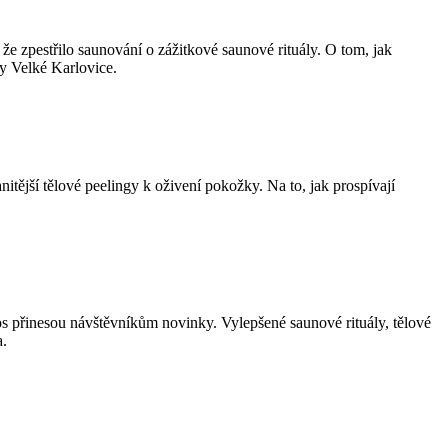
e zpestřilo saunování o zážitkové saunové rituály. O tom, jak
hy Velké Karlovice.
itější tělové peelingy k oživení pokožky. Na to, jak prospívají
os přinesou návštěvníkům novinky. Vylepšené saunové rituály, tělové
a.