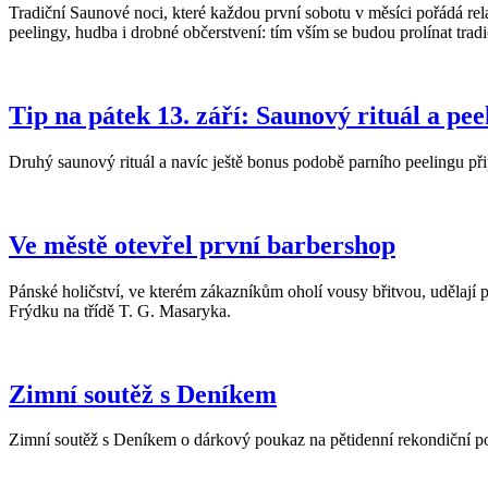
Tradiční Saunové noci, které každou první sobotu v měsíci pořádá re
peelingy, hudba i drobné občerstvení: tím vším se budou prolínat trad
Tip na pátek 13. září: Saunový rituál a pee
Druhý saunový rituál a navíc ještě bonus podobě parního peelingu př
Ve městě otevřel první barbershop
Pánské holičství, ve kterém zákazníkům oholí vousy břitvou, udělají 
Frýdku na třídě T. G. Masaryka.
Zimní soutěž s Deníkem
Zimní soutěž s Deníkem o dárkový poukaz na pětidenní rekondiční po