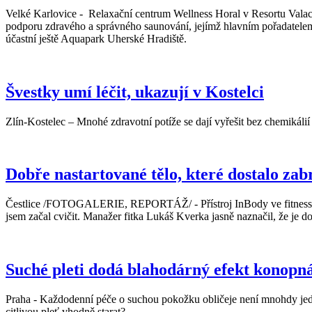
Velké Karlovice - Relaxační centrum Wellness Horal v Resortu Valach
podporu zdravého a správného saunování, jejímž hlavním pořadatelem j
účastní ještě Aquapark Uherské Hradiště.
Švestky umí léčit, ukazují v Kostelci
Zlín-Kostelec – Mnohé zdravotní potíže se dají vyřešit bez chemikáli
Dobře nastartované tělo, které dostalo zab
Čestlice /FOTOGALERIE, REPORTÁŽ/ - Přístroj InBody ve fitness cen
jsem začal cvičit. Manažer fitka Lukáš Kverka jasně naznačil, že je do
Suché pleti dodá blahodárný efekt konopn
Praha - Každodenní péče o suchou pokožku obličeje není mnohdy jedno
citlivou pleť vhodně starat?