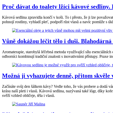
Proč dávat do toalety lžíci kávové sedliny
Kávová sedlina zpravidla končí v koši. To i přesto, že ji lze považov
pohnojí rostliny, vyhladí pleť, podpoří růst vlasů a navíc pomůže s ú
Vůně dokážou léčit tělo i duši. Blahodárn
Aromaterapie, starobylá léčebná metoda využívající sílu esenciálních 
odborníci kombinují tradiční znalosti s inovativními přístupy. Praxe 
Možná ji vyhazujete denně, přitom skvěle v
Začínáte svůj den šálkem kávy? Vedle toho, že vás probere a dodá vám
krásu naší pleti i vlasů. Kávová sedlina, nazývaná také lógr, díky kofe
svěží vzhled obličeje, těla i vlasů.