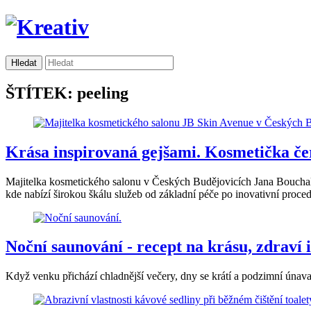
ŠTÍTEK: peeling
Krása inspirovaná gejšami. Kosmetička čer
Majitelka kosmetického salonu v Českých Budějovicích Jana Bouchalov
kde nabízí širokou škálu služeb od základní péče po inovativní procedu
Noční saunování - recept na krásu, zdraví i
Když venku přichází chladnější večery, dny se krátí a podzimní únava s