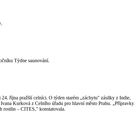
e.
ročníku Týdne saunování.
. října pražští celníci. O týden starém „záchytu" zásilky z Indie,
í Ivana Kurková z Celního úřadu pro hlavní město Prahu. „Přípravky
h rostlin – CITES," konstatovala.