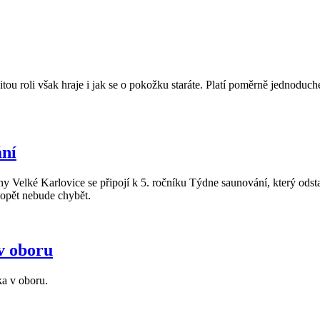
žitou roli však hraje i jak se o pokožku staráte. Platí poměrně jednoduch
ání
Velké Karlovice se připojí k 5. ročníku Týdne saunování, který odstartu
 opět nebude chybět.
v oboru
ka v oboru.