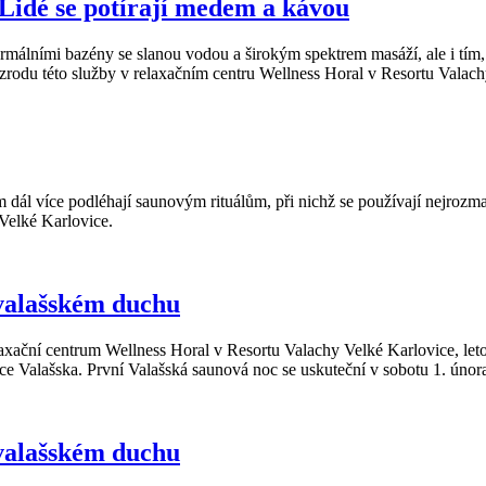
. Lidé se potírají medem a kávou
málními bazény se slanou vodou a širokým spektrem masáží, ale i tím, ž
 u zrodu této služby v relaxačním centru Wellness Horal v Resortu Valac
dál více podléhají saunovým rituálům, při nichž se používají nejrozman
 Velké Karlovice.
 valašském duchu
laxační centrum Wellness Horal v Resortu Valachy Velké Karlovice, let
ice Valašska. První Valašská saunová noc se uskuteční v sobotu 1. únor
 valašském duchu