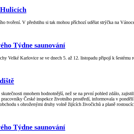
 Hulicích
ho tvoření. V předstihu si tak mohou příchozí udělat strýčka na Vánoc
ového Týdne saunování
 Velké Karlovice se ve dnech 5. až 12. listopadu připojí k šestému 
diště
ečnosti mnohem hodnotnější, než se na první pohled zdálo, zajistili 24
 pracovníky České inspekce životního prostředí, informovala v ponděl
obchodu s ohroženými druhy volně žijících živočichů a planě rostoucíc
ového Týdne saunování