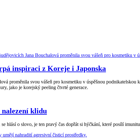
pá inspiraci z Koreje i Japonska
á proměnila svou vášeň pro kosmetiku v úspěšnou podnikatelskou karié
ry, jako je korejský peeling čtvrté generace.
 nalezení klidu
e hlásí o slovo, je ten pravý čas dopřát si hýčkání, které posílí imunit