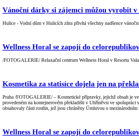
Vánoční dárky si zájemci můžou vyrobit v
Hulice - Vodní dům v Hulicích zítra přivítá všechny nadšence vánoční
Wellness Horal se zapojí do celorepublik
/FOTOGALERIE/ Relaxační centrum Wellness Horal v Resortu Valachy
Kosmetika za statisíce dojela jen na překla
Praha /FOTOGALERIE/ – Kosmetické přípravky, jejichž obsah je ve skut
provedeném na kontejnerovém překladišti v Uhříněvsi ve spolupráci s
obsahovaly části rostlin, jež jsou chráněny Úmluvou o mezinárodním 
Wellness Horal se zapojí do celorepublik