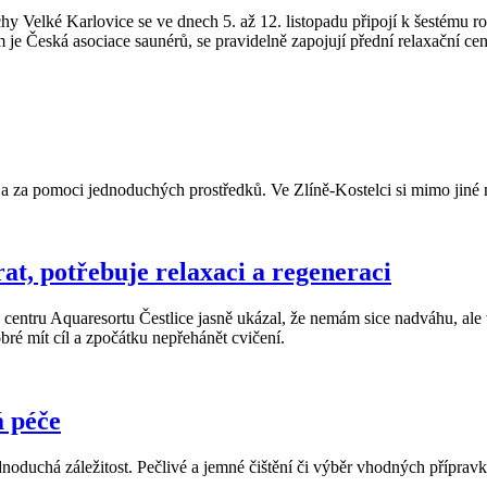
y Velké Karlovice se ve dnech 5. až 12. listopadu připojí k šestému r
e Česká asociace saunérů, se pravidelně zapojují přední relaxační cen
í a za pomoci jednoduchých prostředků. Ve Zlíně-Kostelci si mimo jiné 
rat, potřebuje relaxaci a regeneraci
tru Aquaresortu Čestlice jasně ukázal, že nemám sice nadváhu, ale v 
bré mít cíl a zpočátku nepřehánět cvičení.
á péče
duchá záležitost. Pečlivé a jemné čištění či výběr vhodných přípravků