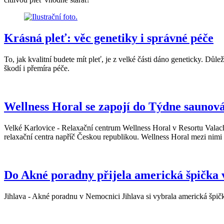
Krásná pleť: věc genetiky i správné péče
To, jak kvalitní budete mít pleť, je z velké části dáno geneticky. Důle
škodí i přemíra péče.
Wellness Horal se zapojí do Týdne saunov
Velké Karlovice - Relaxační centrum Wellness Horal v Resortu Valachy 
relaxační centra napříč Českou republikou. Wellness Horal mezi nimi
Do Akné poradny přijela americká špička 
Jihlava - Akné poradnu v Nemocnici Jihlava si vybrala americká špič