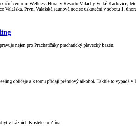
laxační centrum Wellness Horal v Resortu Valachy Velké Karlovice, let
ice Valašska. První Valašská saunová noc se uskuteční v sobotu 1. únor
ling
ipravuje nejen pro Prachatičáky prachatický plavecký bazén.
peeling obličeje a k tomu přidají prémiový alkohol. Takhle to vypadá v
byt v Lázních Kostelec u Zlína.