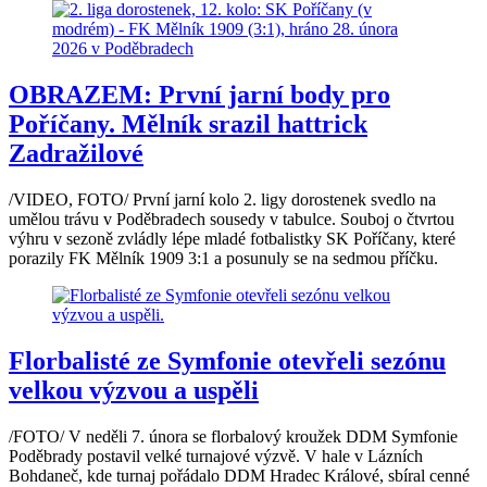
OBRAZEM: První jarní body pro
Poříčany. Mělník srazil hattrick
Zadražilové
/VIDEO, FOTO/ První jarní kolo 2. ligy dorostenek svedlo na
umělou trávu v Poděbradech sousedy v tabulce. Souboj o čtvrtou
výhru v sezoně zvládly lépe mladé fotbalistky SK Poříčany, které
porazily FK Mělník 1909 3:1 a posunuly se na sedmou příčku.
Florbalisté ze Symfonie otevřeli sezónu
velkou výzvou a uspěli
/FOTO/ V neděli 7. února se florbalový kroužek DDM Symfonie
Poděbrady postavil velké turnajové výzvě. V hale v Lázních
Bohdaneč, kde turnaj pořádalo DDM Hradec Králové, sbíral cenné