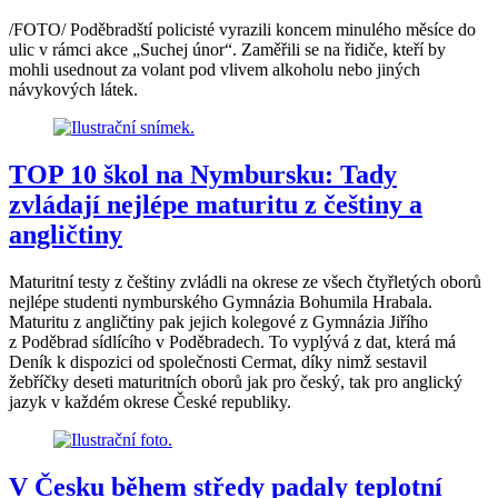
/FOTO/ Poděbradští policisté vyrazili koncem minulého měsíce do
ulic v rámci akce „Suchej únor“. Zaměřili se na řidiče, kteří by
mohli usednout za volant pod vlivem alkoholu nebo jiných
návykových látek.
TOP 10 škol na Nymbursku: Tady
zvládají nejlépe maturitu z češtiny a
angličtiny
Maturitní testy z češtiny zvládli na okrese ze všech čtyřletých oborů
nejlépe studenti nymburského Gymnázia Bohumila Hrabala.
Maturitu z angličtiny pak jejich kolegové z Gymnázia Jiřího
z Poděbrad sídlícího v Poděbradech. To vyplývá z dat, která má
Deník k dispozici od společnosti Cermat, díky nimž sestavil
žebříčky deseti maturitních oborů jak pro český, tak pro anglický
jazyk v každém okrese České republiky.
V Česku během středy padaly teplotní