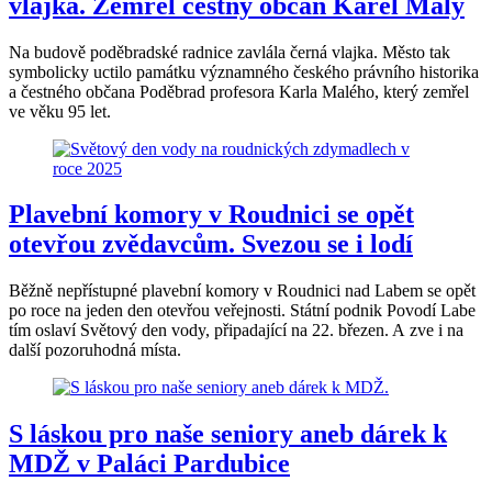
vlajka. Zemřel čestný občan Karel Malý
Na budově poděbradské radnice zavlála černá vlajka. Město tak
symbolicky uctilo památku významného českého právního historika
a čestného občana Poděbrad profesora Karla Malého, který zemřel
ve věku 95 let.
Plavební komory v Roudnici se opět
otevřou zvědavcům. Svezou se i lodí
Běžně nepřístupné plavební komory v Roudnici nad Labem se opět
po roce na jeden den otevřou veřejnosti. Státní podnik Povodí Labe
tím oslaví Světový den vody, připadající na 22. březen. A zve i na
další pozoruhodná místa.
S láskou pro naše seniory aneb dárek k
MDŽ v Paláci Pardubice