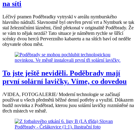
na síti
Léčivý pramen Poděbradky vytryskl v areálu nymburského
hlavního nádraží. Slavnostně byl otevřen první vrt a Nymburk se tak
stal železničními lázněmi, čímž překonal v originalitě Poděbrady. Že
se vám to nějak nezdá? Tato situace je námětem rychle se šířící
scénky dvou herců Perverzního kabaretu a na sítích baví od neděle
obyvatele obou měst.
To jste ještě neviděli. Poděbrady mají
první solární lavičky. Víme, co dovedou
/VIDEA, FOTOGALERIE/ Moderní technologie se začínají
používat u všech předmětů běžné denní potřeby a využití. Důkazem
budiž novinka z Poděbrad, kterou jsou solární lavičky rozmístěné na
třech místech ve městě.