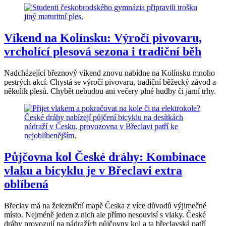
Víkend na Kolínsku: Výročí pivovaru,
vrcholící plesová sezona i tradiční běh
Nadcházející březnový víkend znovu nabídne na Kolínsku mnoho
pestrých akcí. Chystá se výročí pivovaru, tradiční běžecký závod a
několik plesů. Chybět nebudou ani večery plné hudby či jarní trhy.
Půjčovna kol České dráhy: Kombinace
vlaku a bicyklu je v Břeclavi extra
oblíbená
Břeclav má na železniční mapě Česka z více důvodů výjimečné
místo. Nejméně jeden z nich ale přímo nesouvisí s vlaky. České
dráhy provozují na nádražích půjčovny kol a ta břeclavská patří