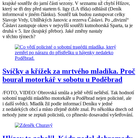
krajské soutěže do jarní části sezony. V seznamu už chybí Hlízov,
který se tři dny před startem 6. ligy (I.A třída) odhlásil (Deník
informoval v jiném článku). Soutěž tak budou zastupovat celky
Slavoje Vrdy, Uhlířských Janovic a rezerva Čáslavi. Po „divizní“
Čáslavi zastupuje okres v nejvyšší soutěži kutnohorská Sparta, ta je
druhá v 5. lize (krajský přebor). Jaké změny nastaly
v těchto týmech?
Svíčky a křížek za mrtvého mladíka. Proč
boural motorkář v sobotu u Poděbrad
/FOTO, VIDEO/ Obrovská smůla a ještě větší neštěstí. Tak hodnotí
sobotní tragédii mladého motorkáře u Poděbrad nejen policisté, ale
i další svědci. Mladík žil podle informací Deníku v jedné
z nedalekých obcí a místo zřejmě dobře znal. Po několika dnech od
nehody jsme se zeptali policistů, co přineslo dosavadní vyšetřování.