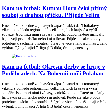
Kam na fotbal: Kutnou Horu čeká přímý
souboj o druhou příčku. Přijede Velim
Hned několik hodně zajímavých zápasů nabízí další fotbalový
víkend z pohledu regionálních celků hrajících krajské a vyšší
soutěže. Jsou mezi nimi i zápasy, v nichž budou některé mančafty
hájit svoji první příčku nebo i ni usilovat. Půjde ale také o body
potřebné k záchraně v soutěži. Šlágrů je více a fanoušci mají z čeho
vybírat. Týmy hrající 7. ligu (I.B třída) čekají generálky.
Kam na fotbal: Okresní derby se hraje v
Poděbradech. Na Bohemii míří Polaban
Hned několik hodně zajímavých zápasů nabízí další fotbalový
víkend z pohledu regionálních celků hrajících krajské a vyšší
soutěže. Jsou mezi nimi i zápasy, v nichž budou některé mančafty
hájit svoji první příčku nebo i ni usilovat. Půjde ale také o body
potřebné k záchraně v soutěži. Šlágrů je více a fanoušci mají z čeho
vybírat. Týmy hrající 7. ligu (I.B třída) čekají generálky.