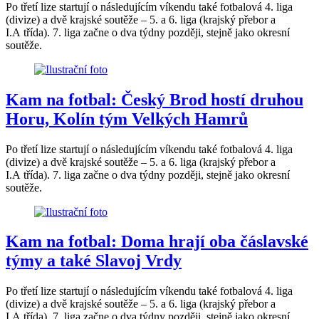
Po třetí lize startují o následujícím víkendu také fotbalová 4. liga
(divize) a dvě krajské soutěže – 5. a 6. liga (krajský přebor a
I.A třída). 7. liga začne o dva týdny později, stejně jako okresní
soutěže.
Kam na fotbal: Český Brod hostí druhou
Horu, Kolín tým Velkých Hamrů
Po třetí lize startují o následujícím víkendu také fotbalová 4. liga
(divize) a dvě krajské soutěže – 5. a 6. liga (krajský přebor a
I.A třída). 7. liga začne o dva týdny později, stejně jako okresní
soutěže.
Kam na fotbal: Doma hrají oba čáslavské
týmy a také Slavoj Vrdy
Po třetí lize startují o následujícím víkendu také fotbalová 4. liga
(divize) a dvě krajské soutěže – 5. a 6. liga (krajský přebor a
I.A třída). 7. liga začne o dva týdny později, stejně jako okresní