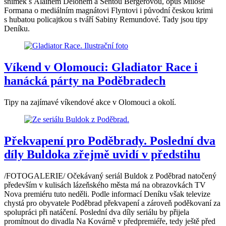
snímek s Alainem Delonem a Sentou Bergerovou, opus Miloše
Formana o mediálním magnátovi Flyntovi i původní českou krimi
s hubatou policajtkou s tváří Sabiny Remundové. Tady jsou tipy
Deníku.
Víkend v Olomouci: Gladiator Race i
hanácká párty na Poděbradech
Tipy na zajímavé víkendové akce v Olomouci a okolí.
Překvapení pro Poděbrady. Poslední dva
díly Buldoka zřejmě uvidí v předstihu
/FOTOGALERIE/ Očekávaný seriál Buldok z Poděbrad natočený
především v kulisách lázeňského města má na obrazovkách TV
Nova premiéru tuto neděli. Podle informací Deníku však televize
chystá pro obyvatele Poděbrad překvapení a zároveň poděkovaní za
spolupráci při natáčení. Poslední dva díly seriálu by přijela
promítnout do divadla Na Kovárně v předpremiéře, tedy ještě před