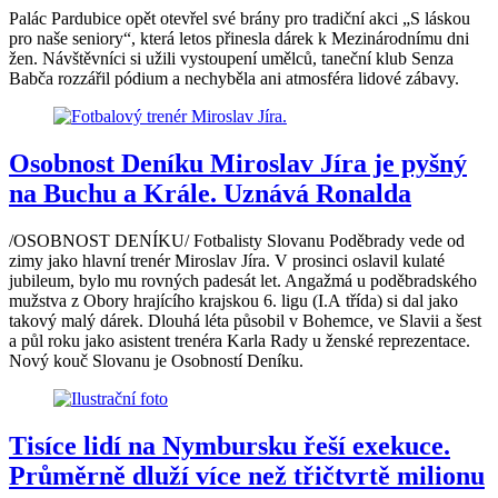
Palác Pardubice opět otevřel své brány pro tradiční akci „S láskou
pro naše seniory“, která letos přinesla dárek k Mezinárodnímu dni
žen. Návštěvníci si užili vystoupení umělců, taneční klub Senza
Babča rozzářil pódium a nechyběla ani atmosféra lidové zábavy.
Osobnost Deníku Miroslav Jíra je pyšný
na Buchu a Krále. Uznává Ronalda
/OSOBNOST DENÍKU/ Fotbalisty Slovanu Poděbrady vede od
zimy jako hlavní trenér Miroslav Jíra. V prosinci oslavil kulaté
jubileum, bylo mu rovných padesát let. Angažmá u poděbradského
mužstva z Obory hrajícího krajskou 6. ligu (I.A třída) si dal jako
takový malý dárek. Dlouhá léta působil v Bohemce, ve Slavii a šest
a půl roku jako asistent trenéra Karla Rady u ženské reprezentace.
Nový kouč Slovanu je Osobností Deníku.
Tisíce lidí na Nymbursku řeší exekuce.
Průměrně dluží více než třičtvrtě milionu