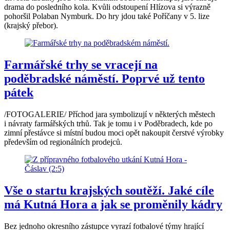
drama do posledního kola. Kvůli odstoupení Hlízova si výrazně
pohoršil Polaban Nymburk. Do hry jdou také Poříčany v 5. lize
(krajský přebor).
Farmářské trhy se vracejí na
poděbradské náměstí. Poprvé už tento
pátek
/FOTOGALERIE/ Příchod jara symbolizují v některých městech
i návraty farmářských trhů. Tak je tomu i v Poděbradech, kde po
zimní přestávce si místní budou moci opět nakoupit čerstvé výrobky
především od regionálních prodejců.
Vše o startu krajských soutěží. Jaké cíle
má Kutná Hora a jak se proměnily kádry
Bez jednoho okresního zástupce vyrazí fotbalové týmy hrající