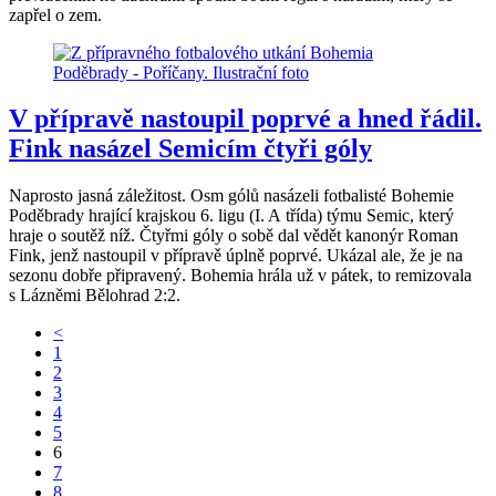
zapřel o zem.
V přípravě nastoupil poprvé a hned řádil.
Fink nasázel Semicím čtyři góly
Naprosto jasná záležitost. Osm gólů nasázeli fotbalisté Bohemie
Poděbrady hrající krajskou 6. ligu (I. A třída) týmu Semic, který
hraje o soutěž níž. Čtyřmi góly o sobě dal vědět kanonýr Roman
Fink, jenž nastoupil v přípravě úplně poprvé. Ukázal ale, že je na
sezonu dobře připravený. Bohemia hrála už v pátek, to remizovala
s Lázněmi Bělohrad 2:2.
<
1
2
3
4
5
6
7
8