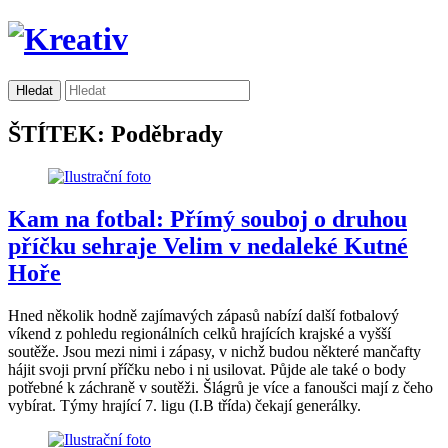
ŠTÍTEK: Poděbrady
Kam na fotbal: Přímý souboj o druhou
příčku sehraje Velim v nedaleké Kutné
Hoře
Hned několik hodně zajímavých zápasů nabízí další fotbalový
víkend z pohledu regionálních celků hrajících krajské a vyšší
soutěže. Jsou mezi nimi i zápasy, v nichž budou některé mančafty
hájit svoji první příčku nebo i ni usilovat. Půjde ale také o body
potřebné k záchraně v soutěži. Šlágrů je více a fanoušci mají z čeho
vybírat. Týmy hrající 7. ligu (I.B třída) čekají generálky.