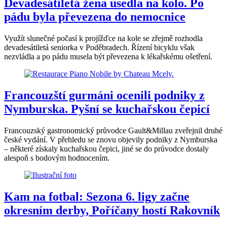
Devadesátiletá žena usedla na kolo. Po
pádu byla převezena do nemocnice
Využít slunečné počasí k projížďce na kole se zřejmě rozhodla
devadesátiletá seniorka v Poděbradech. Řízení bicyklu však
nezvládla a po pádu musela být převezena k lékařskému ošetření.
Francouzští gurmáni ocenili podniky z
Nymburska. Pyšní se kuchařskou čepicí
Francouzský gastronomický průvodce Gault&Millau zveřejnil druhé
české vydání. V přehledu se znovu objevily podniky z Nymburska
– některé získaly kuchařskou čepici, jiné se do průvodce dostaly
alespoň s bodovým hodnocením.
Kam na fotbal: Sezona 6. ligy začne
okresním derby, Poříčany hostí Rakovník