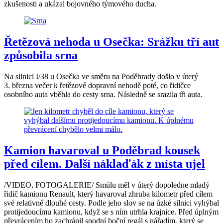
zkušenosti a ukázal bojovného týmového ducha.
Řetězová nehoda u Osečka: Srážku tří aut
způsobila srna
Na silnici I/38 u Osečka ve směru na Poděbrady došlo v úterý
3. března večer k řetězové dopravní nehodě poté, co řidičce
osobního auta vběhla do cesty srna. Následně se srazila tři auta.
Kamion havaroval u Poděbrad kousek
před cílem. Další náklaďák z místa ujel
/VIDEO, FOTOGALERIE/ Smůlu měl v úterý dopoledne mladý
řidič kamionu Renault, který havaroval zhruba kilometr před cílem
své relativně dlouhé cesty. Podle jeho slov se na úzké silnici vyhýbal
protijedoucímu kamionu, když se s ním utrhla krajnice. Před úplným
převrácením ho zachránil spodní boční regál s nářadím, který se