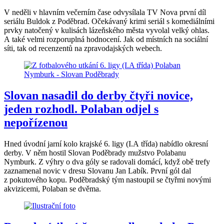
V neděli v hlavním večerním čase odvysílala TV Nova první díl
seriálu Buldok z Poděbrad. Očekávaný krimi seriál s komediálními
prvky natočený v kulisách lázeňského města vyvolal velký ohlas.
A také velmi rozporuplná hodnocení. Jak od místních na sociální
síti, tak od recenzentů na zpravodajských webech.
Slovan nasadil do derby čtyři novice,
jeden rozhodl. Polaban odjel s
nepořízenou
Hned úvodní jarní kolo krajské 6. ligy (I.A třída) nabídlo okresní
derby. V něm hostil Slovan Poděbrady mužstvo Polabanu
Nymburk. Z výhry o dva góly se radovali domácí, když obě trefy
zaznamenal novic v dresu Slovanu Jan Labík. První gól dal
z pokutového kopu. Poděbradský tým nastoupil se čtyřmi novými
akvizicemi, Polaban se dvěma.