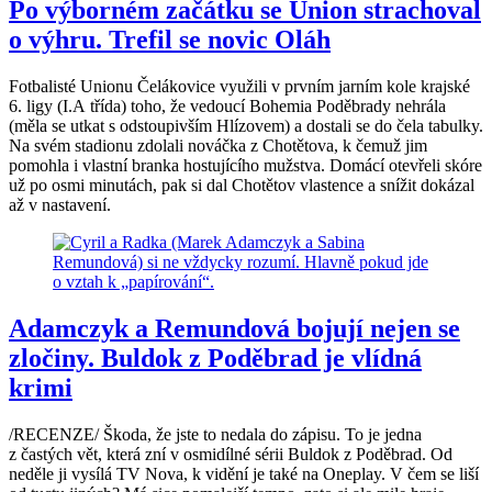
Po výborném začátku se Union strachoval
o výhru. Trefil se novic Oláh
Fotbalisté Unionu Čelákovice využili v prvním jarním kole krajské
6. ligy (I.A třída) toho, že vedoucí Bohemia Poděbrady nehrála
(měla se utkat s odstoupivším Hlízovem) a dostali se do čela tabulky.
Na svém stadionu zdolali nováčka z Chotětova, k čemuž jim
pomohla i vlastní branka hostujícího mužstva. Domácí otevřeli skóre
už po osmi minutách, pak si dal Chotětov vlastence a snížit dokázal
až v nastavení.
Adamczyk a Remundová bojují nejen se
zločiny. Buldok z Poděbrad je vlídná
krimi
/RECENZE/ Škoda, že jste to nedala do zápisu. To je jedna
z častých vět, která zní v osmidílné sérii Buldok z Poděbrad. Od
neděle ji vysílá TV Nova, k vidění je také na Oneplay. V čem se liší