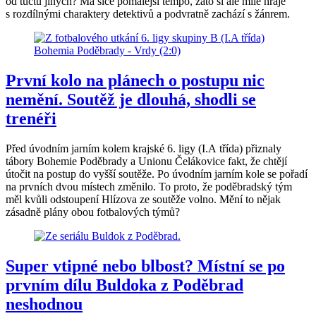
od tuctu jiných? Má sice pomalejší tempo, zato si ale mile hraje
s rozdílnými charaktery detektivů a podvratně zachází s žánrem.
První kolo na plánech o postupu nic
nemění. Soutěž je dlouhá, shodli se
trenéři
Před úvodním jarním kolem krajské 6. ligy (I.A třída) přiznaly
tábory Bohemie Poděbrady a Unionu Čelákovice fakt, že chtějí
útočit na postup do vyšší soutěže. Po úvodním jarním kole se pořadí
na prvních dvou místech změnilo. To proto, že poděbradský tým
měl kvůli odstoupení Hlízova ze soutěže volno. Mění to nějak
zásadně plány obou fotbalových týmů?
Super vtipné nebo blbost? Místní se po
prvním dílu Buldoka z Poděbrad
neshodnou