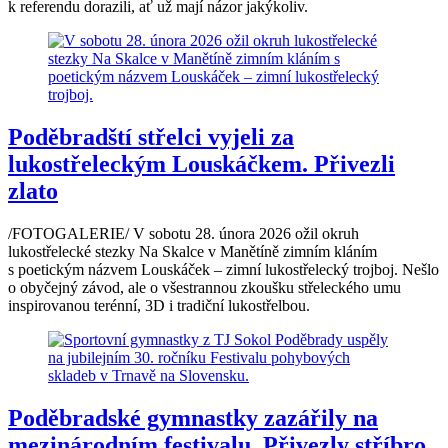
k referendu dorazili, ať už mají názor jakýkoliv.
Poděbradští střelci vyjeli za
lukostřeleckým Louskáčkem. Přivezli
zlato
/FOTOGALERIE/ V sobotu 28. února 2026 ožil okruh
lukostřelecké stezky Na Skalce v Manětíně zimním kláním
s poetickým názvem Louskáček – zimní lukostřelecký trojboj. Nešlo
o obyčejný závod, ale o všestrannou zkoušku střeleckého umu
inspirovanou terénní, 3D i tradiční lukostřelbou.
Poděbradské gymnastky zazářily na
mezinárodním festivalu. Přivezly stříbro