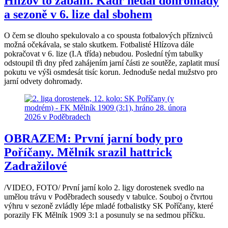
Hlízov to zabalil. Kádr nedal dohromady
a sezoně v 6. lize dal sbohem
O čem se dlouho spekulovalo a co spousta fotbalových příznivců
možná očekávala, se stalo skutkem. Fotbalisté Hlízova dále
pokračovat v 6. lize (I.A třída) nebudou. Poslední tým tabulky
odstoupil tři dny před zahájením jarní části ze soutěže, zaplatit musí
pokutu ve výši osmdesát tisíc korun. Jednoduše nedal mužstvo pro
jarní odvety dohromady.
OBRAZEM: První jarní body pro
Poříčany. Mělník srazil hattrick
Zadražilové
/VIDEO, FOTO/ První jarní kolo 2. ligy dorostenek svedlo na
umělou trávu v Poděbradech sousedy v tabulce. Souboj o čtvrtou
výhru v sezoně zvládly lépe mladé fotbalistky SK Poříčany, které
porazily FK Mělník 1909 3:1 a posunuly se na sedmou příčku.