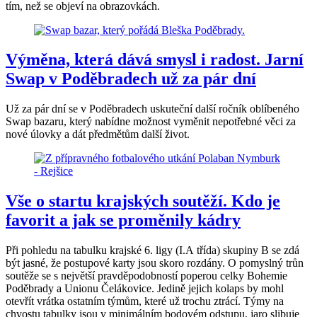
tím, než se objeví na obrazovkách.
Výměna, která dává smysl i radost. Jarní
Swap v Poděbradech už za pár dní
Už za pár dní se v Poděbradech uskuteční další ročník oblíbeného
Swap bazaru, který nabídne možnost vyměnit nepotřebné věci za
nové úlovky a dát předmětům další život.
Vše o startu krajských soutěží. Kdo je
favorit a jak se proměnily kádry
Při pohledu na tabulku krajské 6. ligy (I.A třída) skupiny B se zdá
být jasné, že postupové karty jsou skoro rozdány. O pomyslný trůn
soutěže se s největší pravděpodobností poperou celky Bohemie
Poděbrady a Unionu Čelákovice. Jedině jejich kolaps by mohl
otevřít vrátka ostatním týmům, které už trochu ztrácí. Týmy na
chvostu tabulky jsou v minimálním bodovém odstupu, jaro slibuje