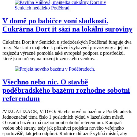
V domě po babičce voní sladkosti.
Cukrárna Dort it sází na lokální suroviny
Cukrárna Dort it v Senicích u středočeských Poděbrad funguje dva
roky. Na startu majitelce k pořízení vybavení provozovny a jejímu
rozjezdu výrazně pomohla také evropská podpora z prostředků,
které jsou určeny na rozvoj tuzemského venkova.
Všechno nebo nic. O stavbě
poděbradského bazénu rozhodne sobotní
referendum
/VIZUALIZACE, VIDEO/ Stavba nového bazénu v Poděbradech.
Jednoznačně téma číslo 1 posledních týdnů v lázeňském městě.
O osudu bazénu má rozhodnout sobotní referendum. Kampaň
vedou obě strany, tedy jak příznivci projektu nového veřejného
sportoviště, tak jeho odpůrci. Radnice důrazně vybízí místní, aby