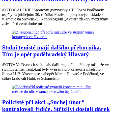
/FOTOGALERIE/ Sportovní gymnastky z TJ Sokol Poděbrady
uspěly na jubilejním 30. ročníku Festivalu pohybových skladeb
v Trnavě na Slovensku. S choreografií „Avatar“ získaly mezi týmy
z dvanácti zemí druhé místo.
Stolní tenisté mají dalšího přeborníka.
Tím je opět poděbradský Hlavatý
/FOTO/ Ve Dvorech se konaly další regionální přebory mládeže ve
stolním tenise. Tentokrát byly vypsány pro kategorie mladšího
žactva U13. Vítezem se stal opět Martin Hlavatý z Poděbrad, ve
čtřhře kralovali Halík se Schánělem.
Policisté při akci „Suchej únor“
kontrolovali řidiče. Střízliví dostali dárek