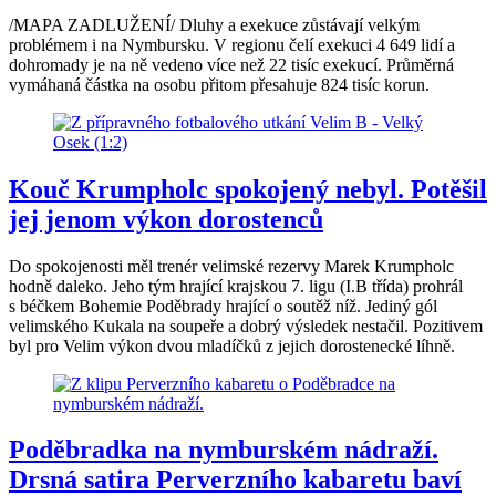
/MAPA ZADLUŽENÍ/ Dluhy a exekuce zůstávají velkým
problémem i na Nymbursku. V regionu čelí exekuci 4 649 lidí a
dohromady je na ně vedeno více než 22 tisíc exekucí. Průměrná
vymáhaná částka na osobu přitom přesahuje 824 tisíc korun.
Kouč Krumpholc spokojený nebyl. Potěšil
jej jenom výkon dorostenců
Do spokojenosti měl trenér velimské rezervy Marek Krumpholc
hodně daleko. Jeho tým hrající krajskou 7. ligu (I.B třída) prohrál
s béčkem Bohemie Poděbrady hrající o soutěž níž. Jediný gól
velimského Kukala na soupeře a dobrý výsledek nestačil. Pozitivem
byl pro Velim výkon dvou mladíčků z jejich dorostenecké líhně.
Poděbradka na nymburském nádraží.
Drsná satira Perverzního kabaretu baví