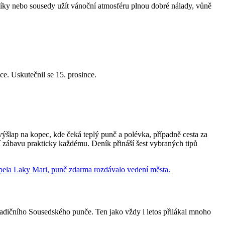
níky nebo sousedy užít vánoční atmosféru plnou dobré nálady, vůně
ce. Uskutečnil se 15. prosince.
ýšlap na kopec, kde čeká teplý punč a polévka, případně cesta za
í zábavu prakticky každému. Deník přináší šest vybraných tipů
radičního Sousedského punče. Ten jako vždy i letos přilákal mnoho