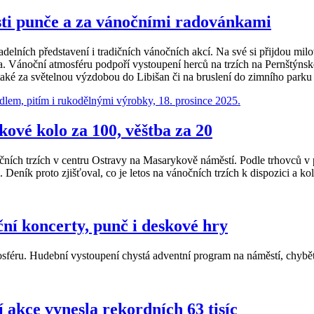
ti punče a za vánočními radovánkami
delních představení i tradičních vánočních akcí. Na své si přijdou mi
la. Vánoční atmosféru podpoří vystoupení herců na trzích na Pernštýn
ké za světelnou výzdobou do Libišan či na bruslení do zimního parku 
kové kolo za 100, věštba za 20
nočních trzích v centru Ostravy na Masarykově náměstí. Podle trhovců v 
Deník proto zjišťoval, co je letos na vánočních trzích k dispozici a ko
ční koncerty, punč i deskové hry
osféru. Hudební vystoupení chystá adventní program na náměstí, chybět
 akce vynesla rekordních 63 tisíc