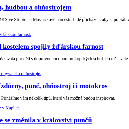
em, hudbou a ohňostrojem
KS ve Stříbře na Masarykově náměstí. Lidé přicházeli, aby si popřáli
d kostelem spojily žďárskou farnost
e svatá pro děti s doprovodem obou prokopských schol. Po mši svaté zah
zdárny, punč, ohňostroj či motokros
? Přinášíme vám několik tipů, které vás možná budou inspirovat.
ce se změnila v království punčů