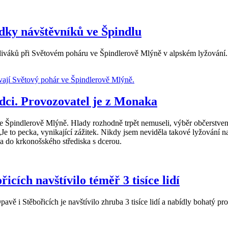
dky návštěvníků ve Špindlu
diváků při Světovém poháru ve Špindlerově Mlýně v alpském lyžování. V
dci. Provozovatel je z Monaka
 Špindlerově Mlýně. Hlady rozhodně trpět nemuseli, výběr občerstvení 
e to pecka, vynikající zážitek. Nikdy jsem neviděla takové lyžování na
a do krkonošského střediska s dcerou.
ch navštívilo téměř 3 tisíce lidí
 i Stěbořicích je navštívilo zhruba 3 tisíce lidí a nabídly bohatý pr