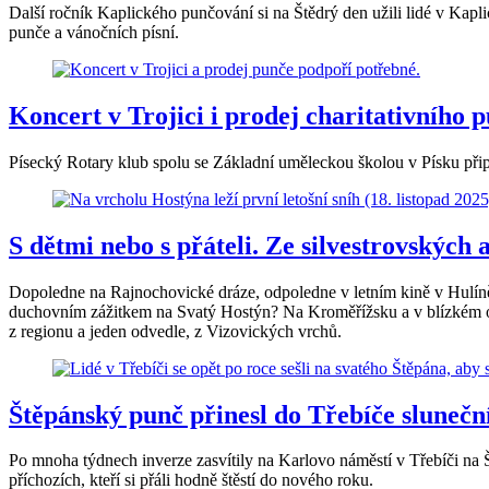
Další ročník Kaplického punčování si na Štědrý den užili lidé v Kap
punče a vánočních písní.
Koncert v Trojici i prodej charitativního 
Písecký Rotary klub spolu se Základní uměleckou školou v Písku připra
S dětmi nebo s přáteli. Ze silvestrovských
Dopoledne na Rajnochovické dráze, odpoledne v letním kině v Hulíně 
duchovním zážitkem na Svatý Hostýn? Na Kroměřížsku a v blízkém okolí
z regionu a jeden odvedle, z Vizovických vrchů.
Štěpánský punč přinesl do Třebíče slunečn
Po mnoha týdnech inverze zasvítily na Karlovo náměstí v Třebíči na 
příchozích, kteří si přáli hodně štěstí do nového roku.