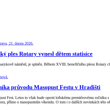
ký ples Rotary vynesl dětem statisíce
asarykově náměstí, je splněn. Během XVIII. benefičního plesu Rotary cl
níka průvodu Masopust Festu v Hradišti
t Fest. Letos to však bude oproti loňskému premiérovému ročníku s 
nora, přímo o masopustním víkendu. O tom i o dalších novinkách této o