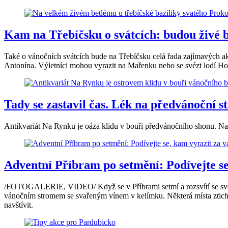
Kam na Třebíčsku o svátcích: budou živé b
Také o vánočních svátcích bude na Třebíčsku celá řada zajímavých a
Antonína. Výletníci mohou vyrazit na Mařenku nebo se svézt lodí Ho
Tady se zastavil čas. Lék na předvánoční 
Antikvariát Na Rynku je oáza klidu v bouři předvánočního shonu. Na
Adventní Příbram po setmění: Podívejte se
/FOTOGALERIE, VIDEO/ Když se v Příbrami setmí a rozsvítí se světe
vánočním stromem se svařeným vínem v kelímku. Některá místa ztichnou
navštívit.