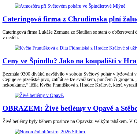
Cateringová firma z Chrudimska plní žalu
Cateringová firma Lukáše Zemana ze Slatiňan se stará o občerstvení 
v neděli.
Ceny ve Špindlu? Jako na koupališti v Hra
Bezmála 9300 diváků navštívilo v sobotu Světový pohár v lyžování ve
Čepuje se plzeňské pivo, zahřát se lze svařákem, punčem či grogem. „J
nekoukáme,“ líčila Květa Františková z Hradce Králové, která vyrazil
OBRAZEM: Živé betlémy v Opavě a Stěbořicí
Živé betlémy byly během prosince na Opavsku velkým tahákem. V Opavě