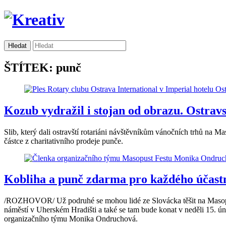
ŠTÍTEK: punč
Kozub vydražil i stojan od obrazu. Ostravs
Slib, který dali ostravští rotariáni návštěvníkům vánočních trhů na M
částce z charitativního prodeje punče.
Kobliha a punč zdarma pro každého účast
/ROZHOVOR/ Už podruhé se mohou lidé ze Slovácka těšit na Masopus
náměstí v Uherském Hradišti a také se tam bude konat v neděli 15. ú
organizačního týmu Monika Ondruchová.