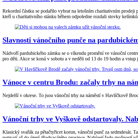
Rekordní částku se podařilo vybrat na letošním charitativním prodeji
kteří u charitativního stánku během odpoledne rozdali stovky kelímk
Slavnosti vánočního punče na pardubickém
Nádvoří pardubického zámku se o víkendu promění ve vánoční centrum 
pro děti. Akce se koná v sobotu a v neděli od 13 do 19 hodin a vstup 
Vánoce v centru Brodu: začaly trhy na námě
Nejdelší v okrese. To jsou vánoční trhy na náměstí v Havlíčkově Brodě
Vánoční trhy ve Vyškově odstartovaly. Nabí
Klasický svařák za pětačtyřicet korun, vánoční punč za sedmdesát. T
potrvají až do úterý třiadvacátého prosince. Nabízejí řadu možností 