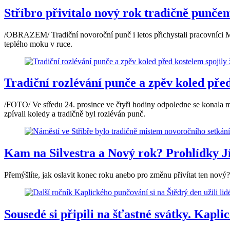
Stříbro přivítalo nový rok tradičně punč
/OBRAZEM/ Tradiční novoroční punč i letos přichystali pracovníci M
teplého moku v ruce.
Tradiční rozlévání punče a zpěv koled pře
/FOTO/ Ve středu 24. prosince ve čtyři hodiny odpoledne se konala mš
zpívali koledy a tradičně byl rozléván punč.
Kam na Silvestra a Nový rok? Prohlídky Jí
Přemýšlíte, jak oslavit konec roku anebo pro změnu přivítat ten nový
Sousedé si připili na šťastné svátky. Kapli