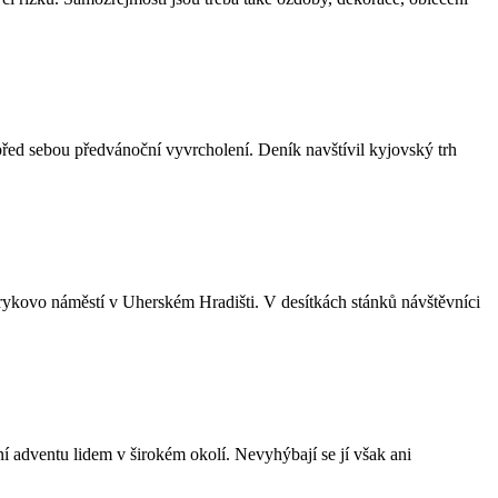
před sebou předvánoční vyvrcholení. Deník navštívil kyjovský trh
kovo náměstí v Uherském Hradišti. V desítkách stánků návštěvníci
í adventu lidem v širokém okolí. Nevyhýbají se jí však ani