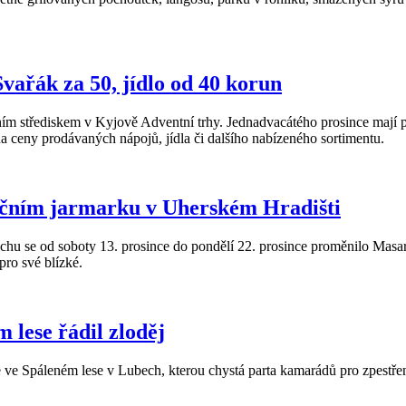
vařák za 50, jídlo od 40 korun
rním střediskem v Kyjově Adventní trhy. Jednadvacátého prosince mají 
 na ceny prodávaných nápojů, jídla či dalšího nabízeného sortimentu.
nočním jarmarku v Uherském Hradišti
e od soboty 13. prosince do pondělí 22. prosince proměnilo Masary
pro své blízké.
 lese řádil zloděj
ce ve Spáleném lese v Lubech, kterou chystá parta kamarádů pro zpestřen