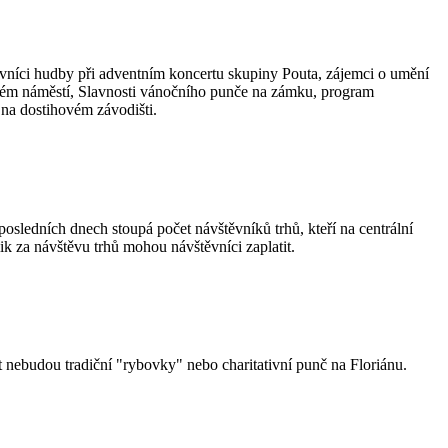
lovníci hudby při adventním koncertu skupiny Pouta, zájemci o umění
ském náměstí, Slavnosti vánočního punče na zámku, program
na dostihovém závodišti.
posledních dnech stoupá počet návštěvníků trhů, kteří na centrální
lik za návštěvu trhů mohou návštěvníci zaplatit.
 nebudou tradiční "rybovky" nebo charitativní punč na Floriánu.