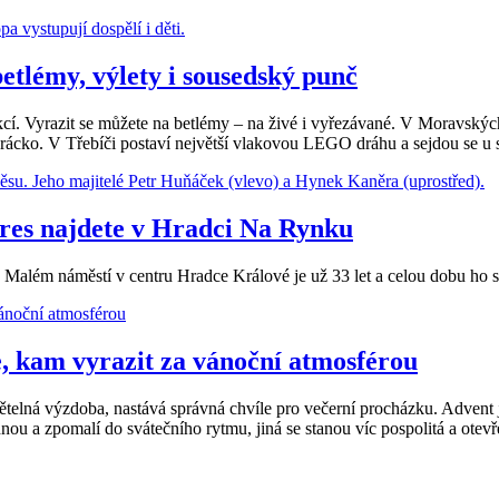
etlémy, výlety i sousedský punč
kcí. Vyrazit se můžete na betlémy – na živé i vyřezávané. V Moravskýc
rácko. V Třebíči postaví největší vlakovou LEGO dráhu a sejdou se u
stres najdete v Hradci Na Rynku
 Malém náměstí v centru Hradce Králové je už 33 let a celou dobu ho
, kam vyrazit za vánoční atmosférou
lná výzdoba, nastává správná chvíle pro večerní procházku. Advent j
 a zpomalí do svátečního rytmu, jiná se stanou víc pospolitá a otevřená