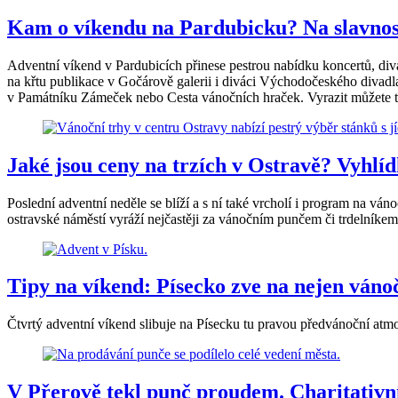
Kam o víkendu na Pardubicku? Na slavnos
Adventní víkend v Pardubicích přinese pestrou nabídku koncertů, diva
na křtu publikace v Gočárově galerii i diváci Východočeského divad
v Památníku Zámeček nebo Cesta vánočních hraček. Vyrazit můžete ta
Jaké jsou ceny na trzích v Ostravě? Vyhlíd
Poslední adventní neděle se blíží a s ní také vrcholí i program na vá
ostravské náměstí vyráží nejčastěji za vánočním punčem či trdelníkem. 
Tipy na víkend: Písecko zve na nejen váno
Čtvrtý adventní víkend slibuje na Písecku tu pravou předvánoční atm
V Přerově tekl punč proudem. Charitativní