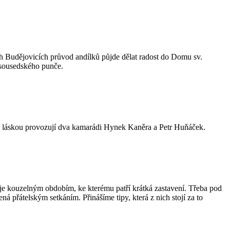
h Budějovicích průvod andílků půjde dělat radost do Domu sv.
 sousedského punče.
 s láskou provozují dva kamarádi Hynek Kaněra a Petr Huňáček.
e kouzelným obdobím, ke kterému patří krátká zastavení. Třeba pod
 přátelským setkáním. Přinášíme tipy, která z nich stojí za to