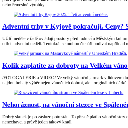
nebo řemeslné výrobky.
Adventní trhy v Kyjově pokračují. Ceny? S
Už tři neděle v řadě ovládají prostory před radnicí a Městským kultu
o třetí adventní neděli. Tentokrát se mohou čtenáři podívat například
Kolik zaplatíte za dobroty na Velkém vá
/FOTOGALERIE a VIDEO/ Ve velký vánoční jarmark v lidovém duchu s
najdou bohatý výběr nejen vánočních dobrot, ale i originálních dárků 
Nehoráznost, na vánoční stezce ve Spáleném
Dobrý skutek je po zásluze potrestán. To přesně platí o vánoční stez
nenechavci a právě jeden takový kradl.