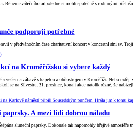
lici. Během svátečního odpoledne si mohli společně s rodinnými přísluš
punče podporují potřebné
vil v předvánočním čase charitativní koncert v koncertní síni sv. Troji
 akcí na Kroměřížsku si vybere každý
a večer na zábavě s kapelou a ohňostrojem v Kroměříži. Nebo raději v
 se na Silvestra, 31. prosince, konají akce natolik různé, že nabízej
í paprsky. A mezi lidi dobrou náladu
Štěpána sluneční paprsky. Dokonale tak napomohly hřejivé atmosféře t