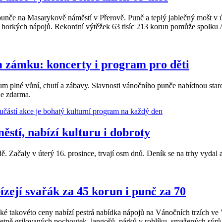
 punče na Masarykově náměstí v Přerově. Punč a teplý jablečný mošt v ú
ů horkých nápojů. Rekordní výtěžek 63 tisíc 213 korun pomůže spolku 
 zámku: koncerty i program pro děti
plné vůní, chutí a zábavy. Slavnosti vánočního punče nabídnou staroč
je zdarma.
stí, nabízí kulturu i dobroty
. Začaly v úterý 16. prosince, trvají osm dnů. Deník se na trhy vydal 
zejí svařák za 45 korun i punč za 70
aké takovéto ceny nabízí pestrá nabídka nápojů na Vánočních trzích v
včetně grilovaných pochoutek, langošů, párků v rohlíku, smažených sýrů 