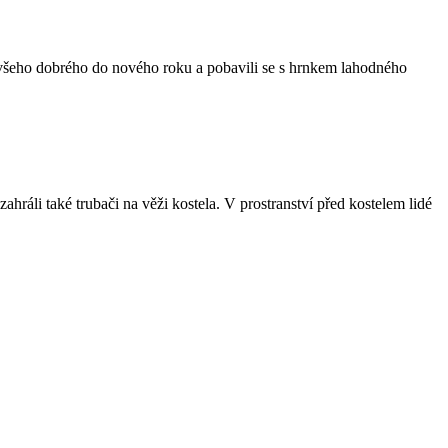
 všeho dobrého do nového roku a pobavili se s hrnkem lahodného
ráli také trubači na věži kostela. V prostranství před kostelem lidé