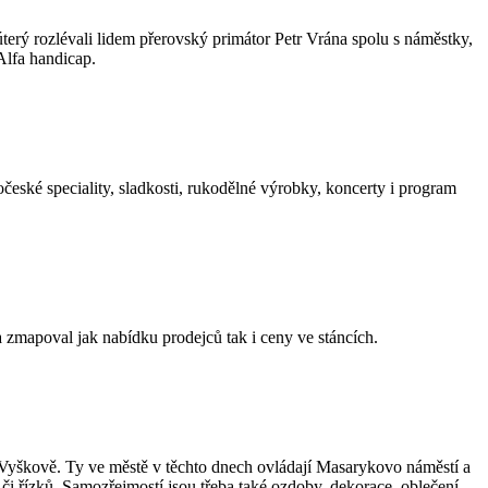
terý rozlévali lidem přerovský primátor Petr Vrána spolu s náměstky,
Alfa handicap.
eské speciality, sladkosti, rukodělné výrobky, koncerty i program
a zmapoval jak nabídku prodejců tak i ceny ve stáncích.
e Vyškově. Ty ve městě v těchto dnech ovládají Masarykovo náměstí a
či řízků. Samozřejmostí jsou třeba také ozdoby, dekorace, oblečení