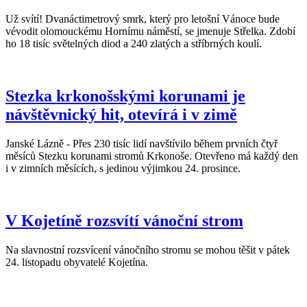
Už svítí! Dvanáctimetrový smrk, který pro letošní Vánoce bude
vévodit olomouckému Hornímu náměstí, se jmenuje Střelka. Zdobí
ho 18 tisíc světelných diod a 240 zlatých a stříbrných koulí.
Stezka krkonošskými korunami je
návštěvnický hit, otevírá i v zimě
Janské Lázně - Přes 230 tisíc lidí navštívilo během prvních čtyř
měsíců Stezku korunami stromů Krkonoše. Otevřeno má každý den
i v zimních měsících, s jedinou výjimkou 24. prosince.
V Kojetíně rozsvítí vánoční strom
Na slavnostní rozsvícení vánočního stromu se mohou těšit v pátek
24. listopadu obyvatelé Kojetína.