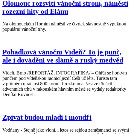
Olomouc rozsvítí vánoční strom, náměstí
rozezní hity od Elánu
Na olomouckém Horním náměstí ve čtvrtek slavnostně vypuknou
populární vánoční trhy.
Pohádková vánoční Vídeň? To je punč,
ale i dovádění ve slámě a ruský medvěd
Vídeň, Brno /REPORTÁŽ, INFOGRAFIKA/ – Ohřát se horkým
punčem pod vídeňskou radnicí jezdí Češi už léta. Turista tam
v průměru utratí asi 800 korun. Prozkoumat šest ze třinácti
adventních trhů v rakouském hlavním městě se vydaly redaktorky
Deníku Rovnost.
Zpívat budou mladí i moudří
Vodňany - Stejně jako vloni, i letos se sejdou zaměstnanci se svými