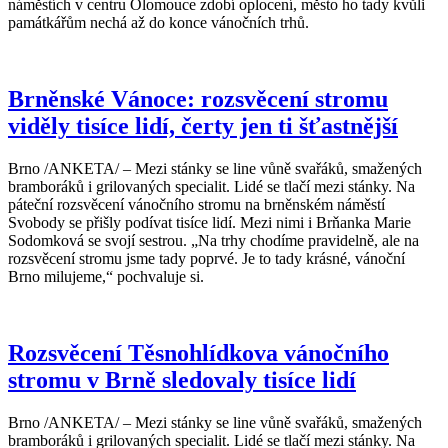
náměstích v centru Olomouce zdobí oplocení, město ho tady kvůli
památkářům nechá až do konce vánočních trhů.
Brněnské Vánoce: rozsvěcení stromu
viděly tisíce lidí, čerty jen ti šťastnější
Brno /ANKETA/ – Mezi stánky se line vůně svařáků, smažených
bramboráků i grilovaných specialit. Lidé se tlačí mezi stánky. Na
páteční rozsvěcení vánočního stromu na brněnském náměstí
Svobody se přišly podívat tisíce lidí. Mezi nimi i Brňanka Marie
Sodomková se svojí sestrou. „Na trhy chodíme pravidelně, ale na
rozsvěcení stromu jsme tady poprvé. Je to tady krásné, vánoční
Brno milujeme,“ pochvaluje si.
Rozsvěcení Těsnohlídkova vánočního
stromu v Brně sledovaly tisíce lidí
Brno /ANKETA/ – Mezi stánky se line vůně svařáků, smažených
bramboráků i grilovaných specialit. Lidé se tlačí mezi stánky. Na