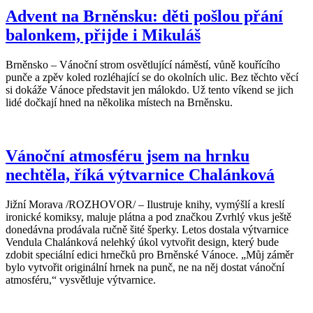
Advent na Brněnsku: děti pošlou přání
balonkem, přijde i Mikuláš
Brněnsko – Vánoční strom osvětlující náměstí, vůně kouřícího
punče a zpěv koled rozléhající se do okolních ulic. Bez těchto věcí
si dokáže Vánoce představit jen málokdo. Už tento víkend se jich
lidé dočkají hned na několika místech na Brněnsku.
Vánoční atmosféru jsem na hrnku
nechtěla, říká výtvarnice Chalánková
Jižní Morava /ROZHOVOR/ – Ilustruje knihy, vymýšlí a kreslí
ironické komiksy, maluje plátna a pod značkou Zvrhlý vkus ještě
donedávna prodávala ručně šité šperky. Letos dostala výtvarnice
Vendula Chalánková nelehký úkol vytvořit design, který bude
zdobit speciální edici hrnečků pro Brněnské Vánoce. „Můj záměr
bylo vytvořit originální hrnek na punč, ne na něj dostat vánoční
atmosféru,“ vysvětluje výtvarnice.