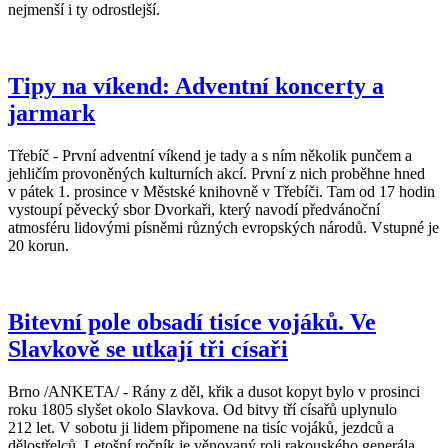
nejmenší i ty odrostlejší.
Tipy na víkend: Adventní koncerty a
jarmark
Třebíč - První adventní víkend je tady a s ním několik punčem a
jehličím provoněných kulturních akcí. První z nich proběhne hned
v pátek 1. prosince v Městské knihovně v Třebíči. Tam od 17 hodin
vystoupí pěvecký sbor Dvorkaři, který navodí předvánoční
atmosféru lidovými písněmi různých evropských národů. Vstupné je
20 korun.
Bitevní pole obsadí tisíce vojáků. Ve
Slavkově se utkají tři císaři
Brno /ANKETA/ - Rány z děl, křik a dusot kopyt bylo v prosinci
roku 1805 slyšet okolo Slavkova. Od bitvy tří císařů uplynulo
212 let. V sobotu ji lidem připomene na tisíc vojáků, jezdců a
dělostřelců. Letošní ročník je věnovaný roli rakouského generála