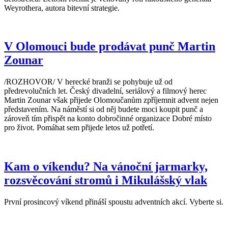
Weyrothera, autora bitevní strategie.
V Olomouci bude prodávat punč Martin
Zounar
/ROZHOVOR/ V herecké branži se pohybuje už od
předrevolučních let. Český divadelní, seriálový a filmový herec
Martin Zounar však přijede Olomoučanům zpříjemnit advent nejen
představením. Na náměstí si od něj budete moci koupit punč a
zároveň tím přispět na konto dobročinné organizace Dobré místo
pro život. Pomáhat sem přijede letos už potřetí.
Kam o víkendu? Na vánoční jarmarky,
rozsvěcování stromů i Mikulášský vlak
První prosincový víkend přináší spoustu adventních akcí. Vyberte si.