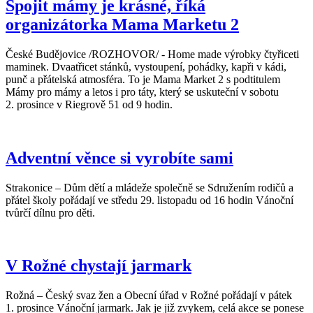
Spojit mámy je krásné, říká
organizátorka Mama Marketu 2
České Budějovice /ROZHOVOR/ - Home made výrobky čtyřiceti
maminek. Dvaatřicet stánků, vystoupení, pohádky, kapři v kádi,
punč a přátelská atmosféra. To je Mama Market 2 s podtitulem
Mámy pro mámy a letos i pro táty, který se uskuteční v sobotu
2. prosince v Riegrově 51 od 9 hodin.
Adventní věnce si vyrobíte sami
Strakonice – Dům dětí a mládeže společně se Sdružením rodičů a
přátel školy pořádají ve středu 29. listopadu od 16 hodin Vánoční
tvůrčí dílnu pro děti.
V Rožné chystají jarmark
Rožná – Český svaz žen a Obecní úřad v Rožné pořádají v pátek
1. prosince Vánoční jarmark. Jak je již zvykem, celá akce se ponese