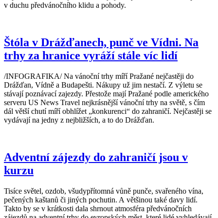
v duchu předvánočního klidu a pohody.
Štóla v Drážďanech, punč ve Vídni. Na
trhy za hranice vyráží stále víc lidí
/INFOGRAFIKA/ Na vánoční trhy míří Pražané nejčastěji do
Drážďan, Vídně a Budapešti. Nákupy už jim nestačí. Z výletu se
stávají poznávací zajezdy. Přestože mají Pražané podle amerického
serveru US News Travel nejkrásnější vánoční trhy na světě, s čím
dál větší chutí míří obhlížet „konkurenci“ do zahraničí. Nejčastěji se
vydávají na jedny z nejbližších, a to do Drážďan.
Adventní zájezdy do zahraničí jsou v
kurzu
Tisíce světel, ozdob, všudypřítomná vůně punče, svařeného vína,
pečených kaštanů či jiných pochutin. A většinou také davy lidí.
Takto by se v krátkosti dala shrnout atmosféra předvánočních
zájezdů na adventní trhy do evropských měst, které lidé vyhledávají