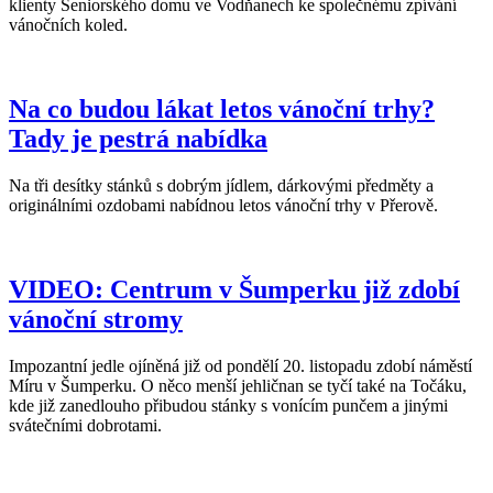
klienty Seniorského domu ve Vodňanech ke společnému zpívání
vánočních koled.
Na co budou lákat letos vánoční trhy?
Tady je pestrá nabídka
Na tři desítky stánků s dobrým jídlem, dárkovými předměty a
originálními ozdobami nabídnou letos vánoční trhy v Přerově.
VIDEO: Centrum v Šumperku již zdobí
vánoční stromy
Impozantní jedle ojíněná již od pondělí 20. listopadu zdobí náměstí
Míru v Šumperku. O něco menší jehličnan se tyčí také na Točáku,
kde již zanedlouho přibudou stánky s vonícím punčem a jinými
svátečními dobrotami.