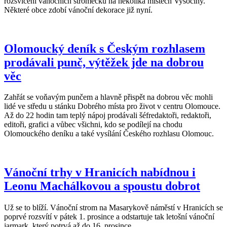
rozsvícení vánočních stromečků na několika místech Vysočiny.
Některé obce zdobí vánoční dekorace již nyní.
Olomoucký deník s Českým rozhlasem
prodávali punč, výtěžek jde na dobrou
věc
Zahřát se voňavým punčem a hlavně přispět na dobrou věc mohli
lidé ve středu u stánku Dobrého místa pro život v centru Olomouce.
Až do 22 hodin tam teplý nápoj prodávali šéfredaktoři, redaktoři,
editoři, grafici a vůbec všichni, kdo se podílejí na chodu
Olomouckého deníku a také vysílání Českého rozhlasu Olomouc.
Vánoční trhy v Hranicích nabídnou i
Leonu Machálkovou a spoustu dobrot
Už se to blíží. Vánoční strom na Masarykově náměstí v Hranicích se
poprvé rozsvítí v pátek 1. prosince a odstartuje tak letošní vánoční
jarmark, který potrvá až do 16. prosince.