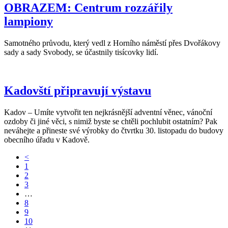
OBRAZEM: Centrum rozzářily
lampiony
Samotného průvodu, který vedl z Horního náměstí přes Dvořákovy
sady a sady Svobody, se účastnily tisícovky lidí.
Kadovští připravují výstavu
Kadov – Umíte vytvořit ten nejkrásnější adventní věnec, vánoční
ozdoby či jiné věci, s nimiž byste se chtěli pochlubit ostatním? Pak
neváhejte a přineste své výrobky do čtvrtku 30. listopadu do budovy
obecního úřadu v Kadově.
<
1
2
3
…
8
9
10