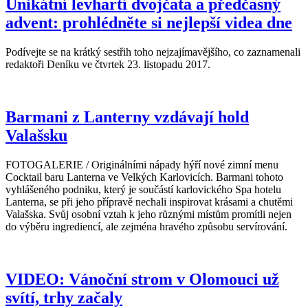
Unikátní levhartí dvojčata a předčasný
advent: prohlédněte si nejlepší videa dne
Podívejte se na krátký sestřih toho nejzajímavějšího, co zaznamenali
redaktoři Deníku ve čtvrtek 23. listopadu 2017.
Barmani z Lanterny vzdávají hold
Valašsku
FOTOGALERIE / Originálními nápady hýří nové zimní menu
Cocktail baru Lanterna ve Velkých Karlovicích. Barmani tohoto
vyhlášeného podniku, který je součástí karlovického Spa hotelu
Lanterna, se při jeho přípravě nechali inspirovat krásami a chutěmi
Valašska. Svůj osobní vztah k jeho různými místům promítli nejen
do výběru ingrediencí, ale zejména hravého způsobu servírování.
VIDEO: Vánoční strom v Olomouci už
svítí, trhy začaly