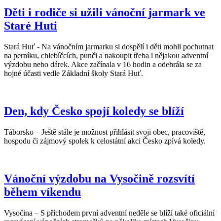
Děti i rodiče si užili vánoční jarmark ve
Staré Huti
Stará Huť - Na vánočním jarmarku si dospělí i děti mohli pochutnat
na perníku, chlebíčcích, punči a nakoupit třeba i nějakou adventní
výzdobu nebo dárek. Akce začínala v 16 hodin a odehrála se za
hojné účasti vedle Základní školy Stará Huť.
Den, kdy Česko spojí koledy se blíží
Táborsko – Ještě stále je možnost přihlásit svoji obec, pracoviště,
hospodu či zájmový spolek k celostátní akci Česko zpívá koledy.
Vánoční výzdobu na Vysočině rozsvítí
během víkendu
Vysočina – S příchodem první adventní neděle se blíží také oficiální