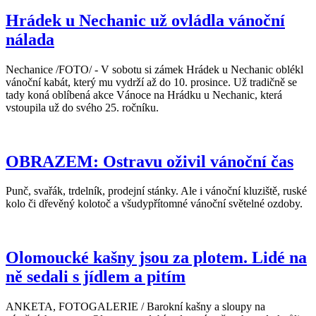
Hrádek u Nechanic už ovládla vánoční
nálada
Nechanice /FOTO/ - V sobotu si zámek Hrádek u Nechanic oblékl
vánoční kabát, který mu vydrží až do 10. prosince. Už tradičně se
tady koná oblíbená akce Vánoce na Hrádku u Nechanic, která
vstoupila už do svého 25. ročníku.
OBRAZEM: Ostravu oživil vánoční čas
Punč, svařák, trdelník, prodejní stánky. Ale i vánoční kluziště, ruské
kolo či dřevěný kolotoč a všudypřítomné vánoční světelné ozdoby.
Olomoucké kašny jsou za plotem. Lidé na
ně sedali s jídlem a pitím
ANKETA, FOTOGALERIE / Barokní kašny a sloupy na