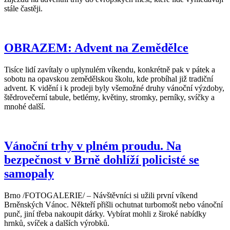
stále častěji.
OBRAZEM: Advent na Zemědělce
Tisíce lidí zavítaly o uplynulém víkendu, konkrétně pak v pátek a
sobotu na opavskou zemědělskou školu, kde probíhal již tradiční
advent. K vidění i k prodeji byly všemožné druhy vánoční výzdoby,
štědrovečerní tabule, betlémy, květiny, stromky, perníky, svíčky a
mnohé další.
Vánoční trhy v plném proudu. Na
bezpečnost v Brně dohlíží policisté se
samopaly
Brno /FOTOGALERIE/ – Návštěvníci si užili první víkend
Brněnských Vánoc. Někteří přišli ochutnat turbomošt nebo vánoční
punč, jiní třeba nakoupit dárky. Vybírat mohli z široké nabídky
hrnků, svíček a dalších výrobků.