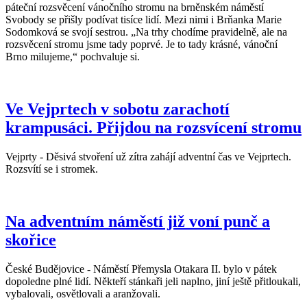
páteční rozsvěcení vánočního stromu na brněnském náměstí
Svobody se přišly podívat tisíce lidí. Mezi nimi i Brňanka Marie
Sodomková se svojí sestrou. „Na trhy chodíme pravidelně, ale na
rozsvěcení stromu jsme tady poprvé. Je to tady krásné, vánoční
Brno milujeme,“ pochvaluje si.
Ve Vejprtech v sobotu zarachotí
krampusáci. Přijdou na rozsvícení stromu
Vejprty - Děsivá stvoření už zítra zahájí adventní čas ve Vejprtech.
Rozsvítí se i stromek.
Na adventním náměstí již voní punč a
skořice
České Budějovice - Náměstí Přemysla Otakara II. bylo v pátek
dopoledne plné lidí. Někteří stánkaři jeli naplno, jiní ještě přitloukali,
vybalovali, osvětlovali a aranžovali.