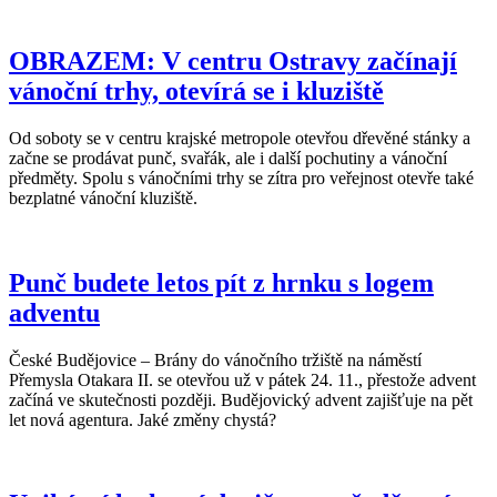
OBRAZEM: V centru Ostravy začínají
vánoční trhy, otevírá se i kluziště
Od soboty se v centru krajské metropole otevřou dřevěné stánky a
začne se prodávat punč, svařák, ale i další pochutiny a vánoční
předměty. Spolu s vánočními trhy se zítra pro veřejnost otevře také
bezplatné vánoční kluziště.
Punč budete letos pít z hrnku s logem
adventu
České Budějovice – Brány do vánočního tržiště na náměstí
Přemysla Otakara II. se otevřou už v pátek 24. 11., přestože advent
začíná ve skutečnosti později. Budějovický advent zajišťuje na pět
let nová agentura. Jaké změny chystá?