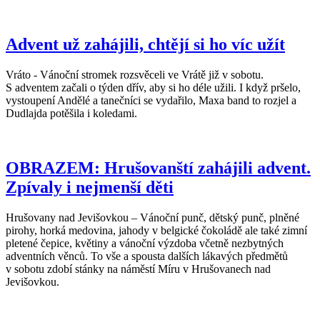
Advent už zahájili, chtějí si ho víc užít
Vráto - Vánoční stromek rozsvěceli ve Vrátě již v sobotu.
S adventem začali o týden dřív, aby si ho déle užili. I když pršelo,
vystoupení Andělé a tanečníci se vydařilo, Maxa band to rozjel a
Dudlajda potěšila i koledami.
OBRAZEM: Hrušovanští zahájili advent.
Zpívaly i nejmenší děti
Hrušovany nad Jevišovkou – Vánoční punč, dětský punč, plněné
pirohy, horká medovina, jahody v belgické čokoládě ale také zimní
pletené čepice, květiny a vánoční výzdoba včetně nezbytných
adventních věnců. To vše a spousta dalších lákavých předmětů
v sobotu zdobí stánky na náměstí Míru v Hrušovanech nad
Jevišovkou.