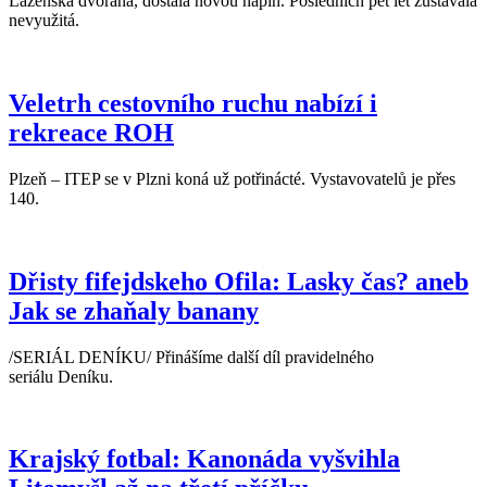
Lázeňská dvorana, dostala novou náplň. Posledních pět let zůstávala
nevyužitá.
Veletrh cestovního ruchu nabízí i
rekreace ROH
Plzeň – ITEP se v Plzni koná už potřinácté. Vystavovatelů je přes
140.
Dřisty fifejdskeho Ofila: Lasky čas? aneb
Jak se zhaňaly banany
/SERIÁL DENÍKU/ Přinášíme další díl pravidelného
seriálu Deníku.
Krajský fotbal: Kanonáda vyšvihla