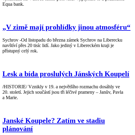
Equa bank.
„V zimě mají prohlídky jinou atmosféru“
Sychrov -Od listopadu do března zámek Sychrov na Liberecku
navštíví přes 20 tisíc lidí. Jako jediný v Libereckém kraji je
přístupný celý rok.
Lesk a bída proslulých Jánských Koupelí
/HISTORIE/ Vznikly v 19. a největšího rozmachu dosáhly ve
20. století. Jejich součástí jsou tři léčivé prameny – Janův, Pavla
a Marie.
Janské Koupele? Zatím ve stadiu
plánování