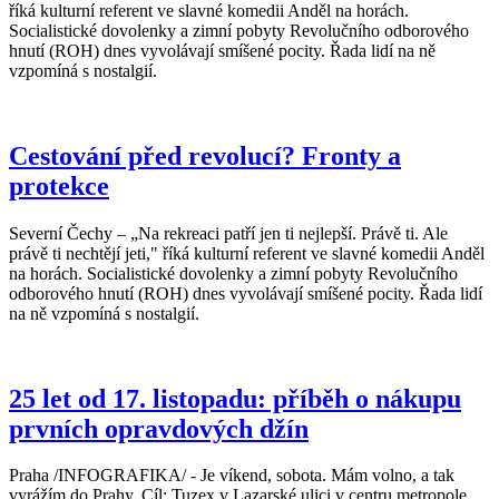
říká kulturní referent ve slavné komedii Anděl na horách.
Socialistické dovolenky a zimní pobyty Revolučního odborového
hnutí (ROH) dnes vyvolávají smíšené pocity. Řada lidí na ně
vzpomíná s nostalgií.
Cestování před revolucí? Fronty a
protekce
Severní Čechy – „Na rekreaci patří jen ti nejlepší. Právě ti. Ale
právě ti nechtějí jeti," říká kulturní referent ve slavné komedii Anděl
na horách. Socialistické dovolenky a zimní pobyty Revolučního
odborového hnutí (ROH) dnes vyvolávají smíšené pocity. Řada lidí
na ně vzpomíná s nostalgií.
25 let od 17. listopadu: příběh o nákupu
prvních opravdových džín
Praha /INFOGRAFIKA/ - Je víkend, sobota. Mám volno, a tak
vyrážím do Prahy. Cíl: Tuzex v Lazarské ulici v centru metropole.