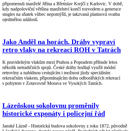
připomenuli manželé Jiřina a Břetislav Krejčí z Karlovic. V době,
kdy nadpoloviční většina manželství končí rozvodem a generace
singles na sňatek vůbec nepomýšlí, je takzvaná platinová svatba
ojedinělou událostí.
Jako Anděl na horách. Dráhy vypraví
retro vlaky na rekreaci ROH v Tatrách
K pravidelným vlakům mezi Prahou a Popradem přibude letos
několik netradičních spojů. České dráhy hodlají využít módní
retrovlny a nabídnou cestujícím i možnost jízdy speciálním
rekreačním vlakem, připomínajícím dobu odborářských rekreací
s pobytem v Zotavovně Morava ve Vysokých Tatrách.
Lázeňskou sokolovnu proměnily
historické exponáty i policejní řád
Janské Lázně - Historická budova sokolovny z roku 1872, původně