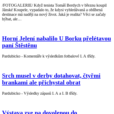
/FOTOGALERIE/ Když tenista Tomáš Berdych v březnu koupil
Jánské Koupele, vypadalo to, že kdysi vyhledávaná a oblíbená
destinace má naději na nový život. Jaká je realita? Věci se začaly
hýbat, ale…
Horní Jelení nabalilo U Borku přelétavou
paní Štěstěnu
Pardubicko - Komentáře k výsledkům fotbalové I. A třídy.
Srch musel v derby dotahovat, čtyřmi
brankami ale přichystal obrat
Pardubicko - Výsledky zápasů I. A a I. B třídy.
Výstava zve na dovolenou do