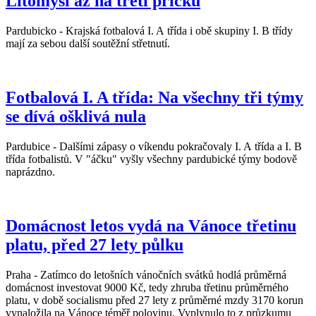
Litomyšl až na třetí příčku
Pardubicko - Krajská fotbalová I. A třída i obě skupiny I. B třídy
mají za sebou další soutěžní střetnutí.
Fotbalová I. A třída: Na všechny tři týmy
se dívá ošklivá nula
Pardubice - Dalšími zápasy o víkendu pokračovaly I. A třída a I. B
třída fotbalistů. V "áčku" vyšly všechny pardubické týmy bodově
naprázdno.
Domácnost letos vydá na Vánoce třetinu
platu, před 27 lety půlku
Praha - Zatímco do letošních vánočních svátků hodlá průměrná
domácnost investovat 9000 Kč, tedy zhruba třetinu průměrného
platu, v době socialismu před 27 lety z průměrné mzdy 3170 korun
vynaložila na Vánoce téměř polovinu. Vyplynulo to z průzkumu