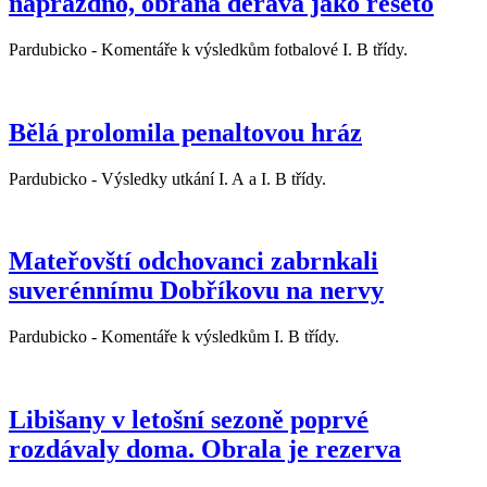
naprázdno, obrana děravá jako řešeto
Pardubicko - Komentáře k výsledkům fotbalové I. B třídy.
Bělá prolomila penaltovou hráz
Pardubicko - Výsledky utkání I. A a I. B třídy.
Mateřovští odchovanci zabrnkali
suverénnímu Dobříkovu na nervy
Pardubicko - Komentáře k výsledkům I. B třídy.
Libišany v letošní sezoně poprvé
rozdávaly doma. Obrala je rezerva