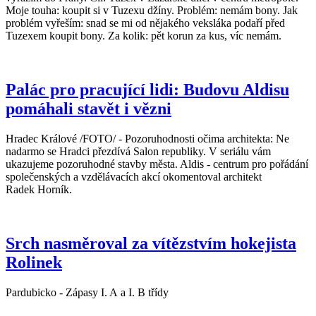
Moje touha: koupit si v Tuzexu džíny. Problém: nemám bony. Jak
problém vyřeším: snad se mi od nějakého veksláka podaří před
Tuzexem koupit bony. Za kolik: pět korun za kus, víc nemám.
Palác pro pracující lidi: Budovu Aldisu
pomáhali stavět i vězni
Hradec Králové /FOTO/ - Pozoruhodnosti očima architekta: Ne
nadarmo se Hradci přezdívá Salon republiky. V seriálu vám
ukazujeme pozoruhodné stavby města. Aldis - centrum pro pořádání
společenských a vzdělávacích akcí okomentoval architekt
Radek Horník.
Srch nasměroval za vítězstvím hokejista
Rolinek
Pardubicko - Zápasy I. A a I. B třídy