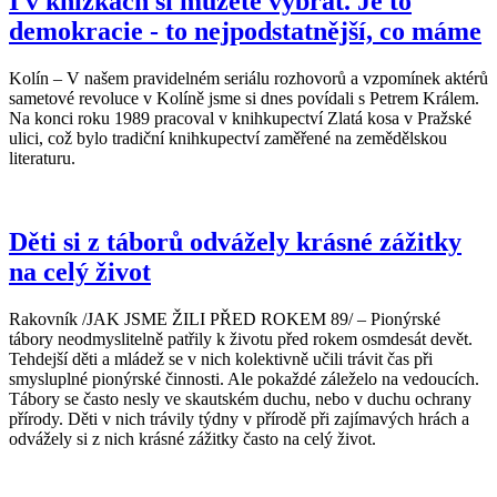
I v knížkách si můžete vybrat. Je to
demokracie - to nejpodstatnější, co máme
Kolín – V našem pravidelném seriálu rozhovorů a vzpomínek aktérů
sametové revoluce v Kolíně jsme si dnes povídali s Petrem Králem.
Na konci roku 1989 pracoval v knihkupectví Zlatá kosa v Pražské
ulici, což bylo tradiční knihkupectví zaměřené na zemědělskou
literaturu.
Děti si z táborů odvážely krásné zážitky
na celý život
Rakovník /JAK JSME ŽILI PŘED ROKEM 89/ – Pionýrské
tábory neodmyslitelně patřily k životu před rokem osmdesát devět.
Tehdejší děti a mládež se v nich kolektivně učili trávit čas při
smysluplné pionýrské činnosti. Ale pokaždé záleželo na vedoucích.
Tábory se často nesly ve skautském duchu, nebo v duchu ochrany
přírody. Děti v nich trávily týdny v přírodě při zajímavých hrách a
odvážely si z nich krásné zážitky často na celý život.