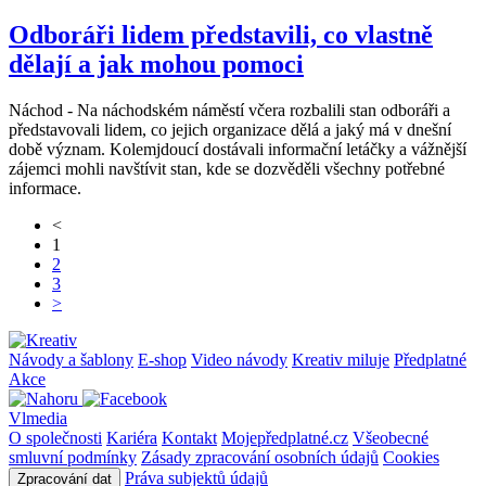
Odboráři lidem představili, co vlastně
dělají a jak mohou pomoci
Náchod - Na náchodském náměstí včera rozbalili stan odboráři a
představovali lidem, co jejich organizace dělá a jaký má v dnešní
době význam. Kolemjdoucí dostávali informační letáčky a vážnější
zájemci mohli navštívit stan, kde se dozvěděli všechny potřebné
informace.
<
1
2
3
>
Návody a šablony
E-shop
Video návody
Kreativ miluje
Předplatné
Akce
Vlmedia
O společnosti
Kariéra
Kontakt
Mojepředplatné.cz
Všeobecné
smluvní podmínky
Zásady zpracování osobních údajů
Cookies
Práva subjektů údajů
Zpracování dat