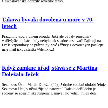
Československa dorazily sovětské tanky.
Taková bývala dovolená u moře v 70.
letech
Prázdniny jsou v plném proudu. Jaké ale bývaly prázdniny
v dřívějších dobách, kdy nebylo tak snadné cestovat? Zajímají nás
i vaše vzpomínky na prázdniny. Své zážitky z dovolených posílejte
na e-mail jakub.stastka@denik.cz!
Když zamkne úřad, stává se z Martina
Doležala Ježek
Sezimovo Ústí - Martin Doležal (45) již druhé volební období šéfuje
Sezimovu Ústí, v němž žije od narození. Daleko delší dobu je
spojený se zdejším skautingem. Uznávají ho voliči, milují děti.