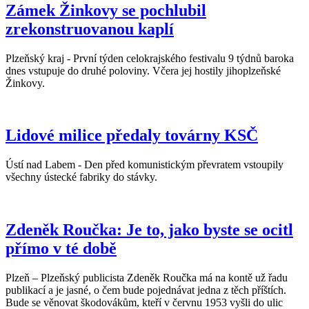
Zámek Žinkovy se pochlubil
zrekonstruovanou kaplí
Plzeňský kraj - První týden celokrajského festivalu 9 týdnů baroka
dnes vstupuje do druhé poloviny. Včera jej hostily jihoplzeňské
Žinkovy.
Lidové milice předaly továrny KSČ
Ústí nad Labem - Den před komunistickým převratem vstoupily
všechny ústecké fabriky do stávky.
Zdeněk Roučka: Je to, jako byste se ocitl
přímo v té době
Plzeň – Plzeňský publicista Zdeněk Roučka má na kontě už řadu
publikací a je jasné, o čem bude pojednávat jedna z těch příštích.
Bude se věnovat škodovákům, kteří v červnu 1953 vyšli do ulic