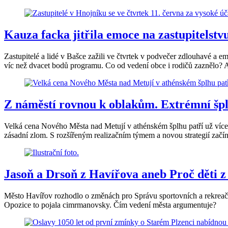
Kauza facka jitřila emoce na zastupitelstv
Zastupitelé a lidé v Bašce zažili ve čtvrtek v podvečer zdlouhavé a em
víc než dvacet bodů programu. Co od vedení obce i rodičů zaznělo? A 
Z náměstí rovnou k oblakům. Extrémní šp
Velká cena Nového Města nad Metují v athénském šplhu patří už více n
zásadní zlom. S rozšířeným realizačním týmem a novou strategií začín
Jasoň a Drsoň z Havířova aneb Proč děti z 
Město Havířov rozhodlo o změnách pro Správu sportovních a rekreační
Opozice to pojala cimrmanovsky. Čím vedení města argumentuje?