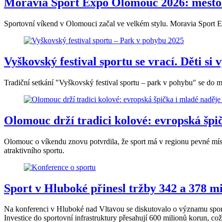
Moravia Sport Expo Olomouc 2026: město 
Sportovní víkend v Olomouci začal ve velkém stylu. Moravia Sport Ex
Vyškovský festival sportu se vrací. Děti si 
Tradiční setkání "Vyškovský festival sportu – park v pohybu" se do mě
Olomouc drží tradici kolové: evropská špi
Olomouc o víkendu znovu potvrdila, že sport má v regionu pevné místo
atraktivního sportu.
Sport v Hluboké přinesl tržby 342 a 378 m
Na konferenci v Hluboké nad Vltavou se diskutovalo o významu sportu
Investice do sportovní infrastruktury přesahují 600 milionů korun, což