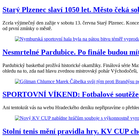
Starý Plzenec slaví 1050 let. Město čeká so
Zcela výjimečný den zažije v sobotu 13. června Starý Plzenec. Koncer
od první zmínky o městě.
Nesmrtelné Pardubice. Po finále budou mít
Pardubický basketbal prožívá historické okamžiky. Finálová série Max
ohledu na to, zda nad hlavu zvednou mistrovský pohár Východočeši, n
SPORTOVNÍ VÍKEND: Fotbalové soutěže v 
Ani tentokrát vás na webu Hradeckého deníku nepřipravíme o přehled s
Stolní tenis mění pravidla hry. KV CUP ch