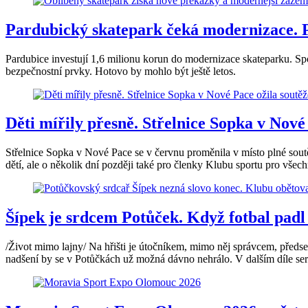
Pardubický skatepark čeká modernizace. 
Pardubice investují 1,6 milionu korun do modernizace skateparku. Spo
bezpečnostní prvky. Hotovo by mohlo být ještě letos.
Děti mířily přesně. Střelnice Sopka v Nové
Střelnice Sopka v Nové Pace se v červnu proměnila v místo plné soutě
dětí, ale o několik dní později také pro členky Klubu sportu pro všech
Šípek je srdcem Potůček. Když fotbal padl
/Život mimo lajny/ Na hřišti je útočníkem, mimo něj správcem, předse
nadšení by se v Potůčkách už možná dávno nehrálo. V dalším díle ser