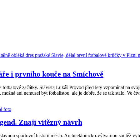
áře i prvního kouče na Smíchově
je fotbalové začátky. Slávista Lukáš Provod před lety vzpomínal na sv
 možná ani nemusel být fotbalistou, ale je dobře, že se tak stalo. Ve 
gend. Znají vítězný návrh
slavnou sportovní historii města. Architektonicko-výtvarnou soutěž vyhr