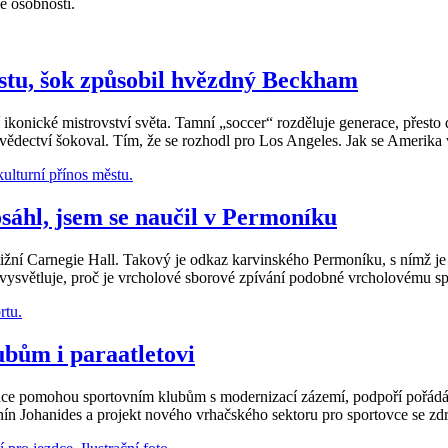
é osobnosti.
cestu, šok způsobil hvězdný Beckham
 ikonické mistrovství světa. Tamní „soccer“ rozděluje generace, přesto
vědectví šokoval. Tím, že se rozhodl pro Los Angeles. Jak se Amerika 
osáhl, jsem se naučil v Permoníku
stižní Carnegie Hall. Takový je odkaz karvinského Permoníku, s nímž je 
ysvětluje, proč je vrcholové sborové zpívání podobné vrcholovému spor
ubům i paraatletovi
tace pomohou sportovním klubům s modernizací zázemí, podpoří pořádá
tonín Johanides a projekt nového vrhačského sektoru pro sportovce se z