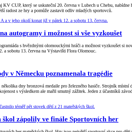
naj KV CUP, který se uskuteční 20. června v Lubech u Chebu, nabídne 
ší radost ze hry a pomůže zastavit odliv mladých sportovců.
na autogramy i možnost si vše vyzkoušet
utogramiáda s hvězdnými olomouckými hráči a možnost vyzkoušet si nov
2. a sobotu 13. června na Výstavišti Flora Olomouc.
vody v Německu poznamenala tragédie
kolika dny bronzová medaile pro železného hasiče. Strojník místní d
ojenost s výsledkem ale mařil smutný zážitek. Jeden z účastníků závo
ol zápolily ve finále Sportovních her
rtovních her mateřských škol. Hry jsou největší sportovní akce pro děti