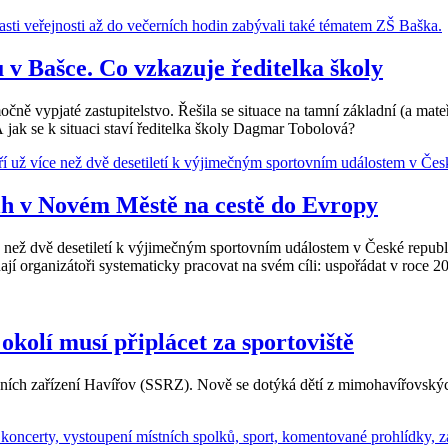
u v Bašce. Co vzkazuje ředitelka školy
očně vypjaté zastupitelstvo. Řešila se situace na tamní základní (a mate
jak se k situaci staví ředitelka školy Dagmar Tobolová?
lh v Novém Městě na cestě do Evropy
ež dvě desetiletí k výjimečným sportovním událostem v České republice
ají organizátoři systematicky pracovat na svém cíli: uspořádat v roce 2
okolí musí připlácet za sportoviště
ch zařízení Havířov (SSRZ). Nově se dotýká dětí z mimohavířovských šk