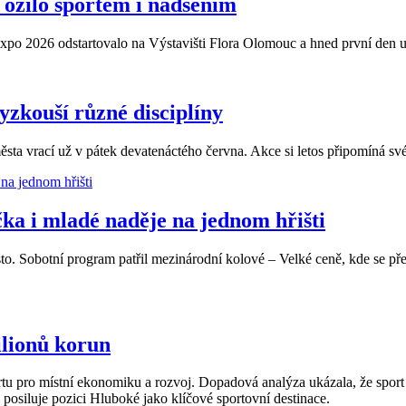
ožilo sportem i nadšením
po 2026 odstartovalo na Výstavišti Flora Olomouc a hned první den uká
vyzkouší různé disciplíny
sta vrací už v pátek devatenáctého června. Akce si letos připomíná své 
čka i mladé naděje na jednom hřišti
. Sobotní program patřil mezinárodní kolové – Velké ceně, kde se před
ilionů korun
 pro místní ekonomiku a rozvoj. Dopadová analýza ukázala, že sport g
 posiluje pozici Hluboké jako klíčové sportovní destinace.