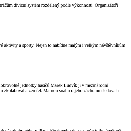
hráčům divizní systém rozdělený podle výkonnosti. Organizátoři
é aktivity a sporty. Nejen to nabídne malým i velkým návštěvníkům
obrovolné jednotky hasičů Marek Ludvík ji v mezinárodní
du zkolaboval a zemřel. Marnou snahu o jeho záchranu sledovala
 předškolního věku v Plzni. Finálového dne se zúčastnilo téměř pět