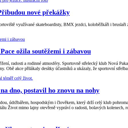
Přibudou nové překážky
rtoviště využívané skateboardisty, BMX jezdci, koloběžkáři i bruslaři z
 Pace ožila soutěžemi i zábavou
žení, radosti a rodinné atmosféry. Sportovně střelecký klub Nová Paka 
ny. Obě akce přilákaly desítky účastníků a ukázaly, že sportovní střelb
 na dno, postavil ho znovu na nohy
dou, údržbářem, hospodským i člověkem, který drží celý klub pohromadě
iálu Život mimo lajny otevřeně vypráví o radosti, bolavých kolenech, 