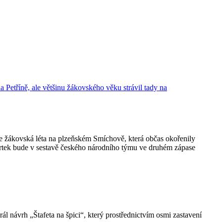
oje žákovská léta na plzeňském Smíchově, která občas okořenily
čtvrtek bude v sestavě českého národního týmu ve druhém zápase
ál návrh „Štafeta na špici“, který prostřednictvím osmi zastavení