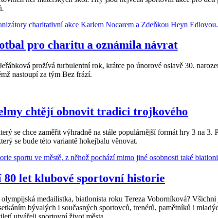
ň.
otbal pro charitu a oznámila návrat
ková prožívá turbulentní rok, krátce po únorové oslavě 30. narozeni
ěmž nastoupí za tým Bez frází.
lmy chtějí obnovit tradici trojkového
e chce zaměřit výhradně na stále populárnější formát hry 3 na 3. P
který se bude této variantě hokejbalu věnovat.
80 let klubové sportovní historie
lympijská medailistka, biatlonista roku Tereza Voborníková? Všichni j
 setkáním bývalých i současných sportovců, trenérů, pamětníků i mladýc
iletí utvářeli sportovní život města.