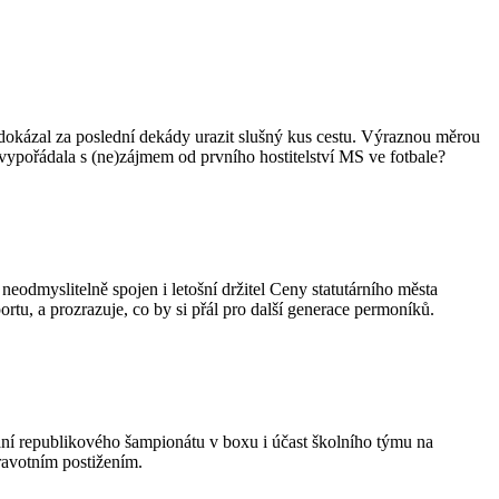
 dokázal za poslední dekády urazit slušný kus cestu. Výraznou měrou
vypořádala s (ne)zájmem od prvního hostitelství MS ve fotbale?
neodmyslitelně spojen i letošní držitel Ceny statutárního města
tu, a prozrazuje, co by si přál pro další generace permoníků.
ní republikového šampionátu v boxu i účast školního týmu na
dravotním postižením.