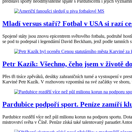
představí sporty neodmyslitelně spjaté s Pardubicemi i jejich významn
Mladí versus staří? Fotbal v USA si razí 
Spojené státy jsou znovu epicentrem světového fotbalu, podruhé hostí
se pod to podepsal i legendární David Beckham, jenž podle tamních s
Petr Kazík: Všechno, čeho jsem v životě d
Přes tři tisíce zpěváků, desítky zahraničních turné a vystoupení v pre
Karviné Petr Kazík. V rozhovoru vzpomíná na své začátky ve sboru, v
Pardubice podpoří sport. Peníze zamíří kl
Pardubice rozdělí více než půl milionu korun na podporu sportu. Do
mistrovství světa v Číně. Peníze získá také talentovaný paraatlet An