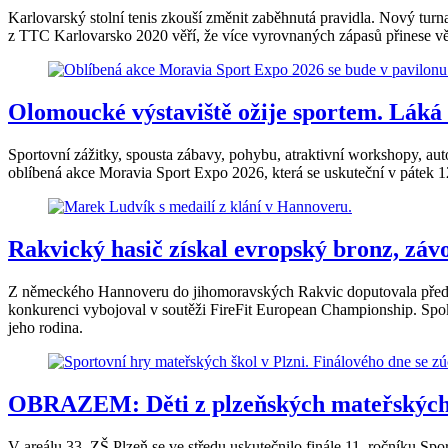
Karlovarský stolní tenis zkouší změnit zaběhnutá pravidla. Nový tur
z TTC Karlovarsko 2020 věří, že více vyrovnaných zápasů přinese vět
Olomoucké výstaviště ožije sportem. Láká 
Sportovní zážitky, spousta zábavy, pohybu, atraktivní workshopy, a
oblíbená akce Moravia Sport Expo 2026, která se uskuteční v pátek 1
Rakvický hasič získal evropský bronz, zá
Z německého Hannoveru do jihomoravských Rakvic doputovala před ně
konkurenci vybojoval v soutěži FireFit European Championship. Spok
jeho rodina.
OBRAZEM: Děti z plzeňských mateřských šk
V areálu 33. ZŠ Plzeň se ve středu uskutečnilo finále 11. ročníku Spo