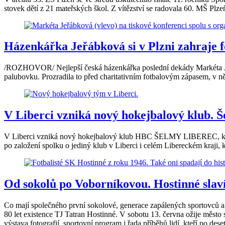
stovek dětí z 21 mateřských škol. Z vítězství se radovala 60. MŠ Plze
Házenkářka Jeřábková si v Plzni zahraje f
/ROZHOVOR/ Nejlepší česká házenkářka poslední dekády Markéta Jeřáb
palubovku. Prozradila to před charitativním fotbalovým zápasem, v n
V Liberci vzniká nový hokejbalový klub. Še
V Liberci vzniká nový hokejbalový klub HBC ŠELMY LIBEREC, který s
po založení spolku o jediný klub v Liberci i celém Libereckém kraji, 
Od sokolů po Voborníkovou. Hostinné slaví 
Co mají společného první sokolové, generace zapálených sportovců a o
80 let existence TJ Tatran Hostinné. V sobotu 13. června ožije město
výstava fotografií, sportovní program i řada příběhů lidí, kteří po deset