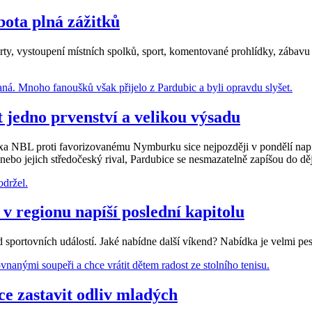
bota plná zážitků
ty, vystoupení místních spolků, sport, komentované prohlídky, zábavu 
 jedno prvenství a velikou výsadu
a NBL proti favorizovanému Nymburku sice nejpozději v pondělí napíše 
ebo jejich středočeský rival, Pardubice se nesmazatelně zapíšou do dě
regionu napíší poslední kapitolu
portovních událostí. Jaké nabídne další víkend? Nabídka je velmi pest
ce zastavit odliv mladých