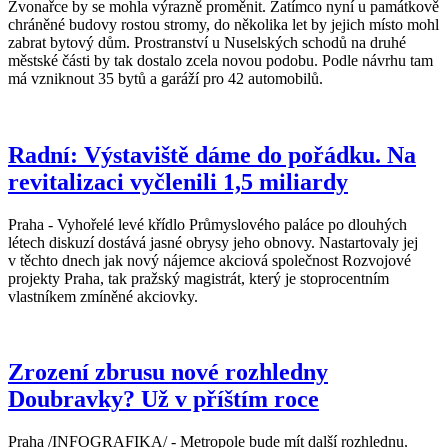
Zvonařce by se mohla výrazně proměnit. Zatímco nyní u památkově
chráněné budovy rostou stromy, do několika let by jejich místo mohl
zabrat bytový dům. Prostranství u Nuselských schodů na druhé
městské části by tak dostalo zcela novou podobu. Podle návrhu tam
má vzniknout 35 bytů a garáží pro 42 automobilů.
Radní: Výstaviště dáme do pořádku. Na
revitalizaci vyčlenili 1,5 miliardy
Praha - Vyhořelé levé křídlo Průmyslového paláce po dlouhých
létech diskuzí dostává jasné obrysy jeho obnovy. Nastartovaly jej
v těchto dnech jak nový nájemce akciová společnost Rozvojové
projekty Praha, tak pražský magistrát, který je stoprocentním
vlastníkem zmíněné akciovky.
Zrození zbrusu nové rozhledny
Doubravky? Už v příštím roce
Praha /INFOGRAFIKA/ - Metropole bude mít další rozhlednu.