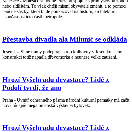
Malešice - Malešice si hodně Pražanů spojuje s průmyslovou zónou
nebo sídlištěm. To však chtějí místní obyvatelé změnit, a to pomocí
naučné stezky, která bude poukazovat na historii, architekturu
i současnost této části metropole.
Přestavba divadla ala Milunić se odkládá
Jeseník – Silné trámy podepírají strop knihovny v Jeseníku. Jeho
konstrukci totiž napadla dřevomorka a neunese velké zatížení.
Hrozí Vyšehradu devastace? Lidé z
Podolí tvrdí, že ano
Praha - Uvnitř ochranného pásma národní kulturní památky má začít
nová, údajně megalomanská výstavba bytovek.
Hrozí Vyšehradu devastace? Lidé z