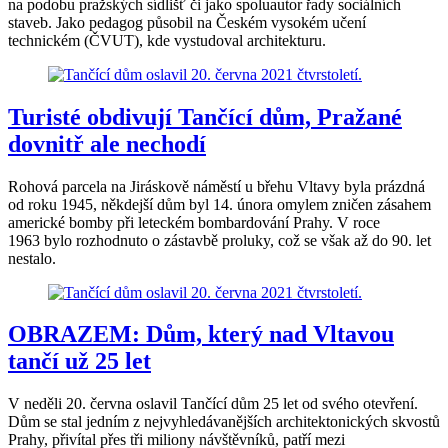
na podobu pražských sídlišť či jako spoluautor řady sociálních
staveb. Jako pedagog působil na Českém vysokém učení
technickém (ČVUT), kde vystudoval architekturu.
Turisté obdivují Tančící dům, Pražané
dovnitř ale nechodí
Rohová parcela na Jiráskově náměstí u břehu Vltavy byla prázdná
od roku 1945, někdejší dům byl 14. února omylem zničen zásahem
americké bomby při leteckém bombardování Prahy. V roce
1963 bylo rozhodnuto o zástavbě proluky, což se však až do 90. let
nestalo.
OBRAZEM: Dům, který nad Vltavou
tančí už 25 let
V neděli 20. června oslavil Tančící dům 25 let od svého otevření.
Dům se stal jedním z nejvyhledávanějších architektonických skvostů
Prahy, přivítal přes tři miliony návštěvníků, patří mezi