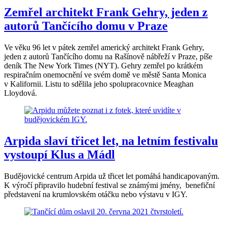
Zemřel architekt Frank Gehry, jeden z
autorů Tančícího domu v Praze
Ve věku 96 let v pátek zemřel americký architekt Frank Gehry,
jeden z autorů Tančícího domu na Rašínově nábřeží v Praze, píše
deník The New York Times (NYT). Gehry zemřel po krátkém
respiračním onemocnění ve svém domě ve městě Santa Monica
v Kalifornii. Listu to sdělila jeho spolupracovnice Meaghan
Lloydová.
Arpida slaví třicet let, na letním festivalu
vystoupí Klus a Mádl
Budějovické centrum Arpida už třicet let pomáhá handicapovaným.
K výročí připravilo hudební festival se známými jmény, benefiční
představení na krumlovském otáčku nebo výstavu v IGY.