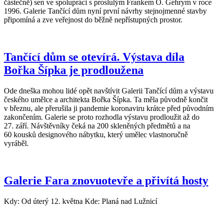
částečně) sen ve spolupráci s proslulým Frankem O. Gehrym v roce
1996. Galerie Tančící dům nyní první návrhy stejnojmenné stavby
připomíná a zve veřejnost do běžně nepřístupných prostor.
Tančící dům se otevírá. Výstava díla
Bořka Šípka je prodloužena
Ode dneška mohou lidé opět navštívit Galerii Tančící dům a výstavu
českého umělce a architekta Bořka Šípka. Ta měla původně končit
v březnu, ale přerušila ji pandemie koronaviru krátce před původním
zakončením. Galerie se proto rozhodla výstavu prodloužit až do
27. září. Návštěvníky čeká na 200 skleněných předmětů a na
60 kousků designového nábytku, který umělec vlastnoručně
vyráběl.
Galerie Fara znovuotevře a přivítá hosty
Kdy: Od úterý 12. května Kde: Planá nad Lužnicí