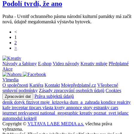
Podolí tvrdí, že ano
Praha - Uvnitř ochranného pásma národní kulturní památky má začít
nová, údajně megalomanská výstavba bytovek.
<
1
2
>
Návody a šablony
E-shop
Video návody
Kreativ miluje
Předplatné
Akce
Vlmedia
O společnosti
Kariéra
Kontakt
Mojepředplatné.cz
Všeobecné
smluvní podmínky
Zásady zpracování osobních údajů
Cookies
Práva subjektů údajů
Zpracování dat
denik
dotyk
fitzivot
moje_krizovka
dum_a_zahrada
kondice
realcity
kafe
ireceptar
tipcars
vlasta
kvety
annonce
story
estranky
cars
igurmet
prekvapeni
national_geographic
kreativ
poznat_svet
iglanc
automodul
koktejl
Copyright ©
VLTAVA LABE MEDIA a.s.
všechna práva
vyhrazena.