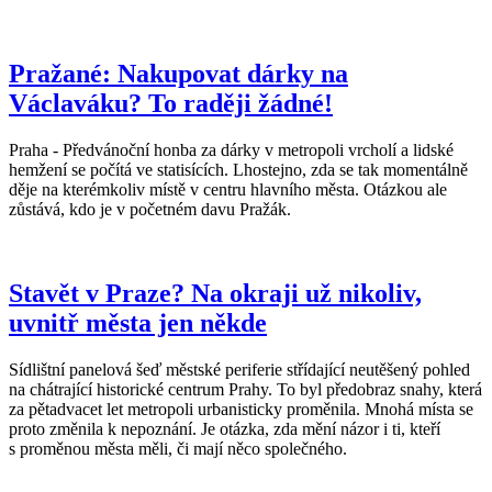
Pražané: Nakupovat dárky na
Václaváku? To raději žádné!
Praha - Předvánoční honba za dárky v metropoli vrcholí a lidské
hemžení se počítá ve statisících. Lhostejno, zda se tak momentálně
děje na kterémkoliv místě v centru hlavního města. Otázkou ale
zůstává, kdo je v početném davu Pražák.
Stavět v Praze? Na okraji už nikoliv,
uvnitř města jen někde
Sídlištní panelová šeď městské periferie střídající neutěšený pohled
na chátrající historické centrum Prahy. To byl předobraz snahy, která
za pětadvacet let metropoli urbanisticky proměnila. Mnohá místa se
proto změnila k nepoznání. Je otázka, zda mění názor i ti, kteří
s proměnou města měli, či mají něco společného.