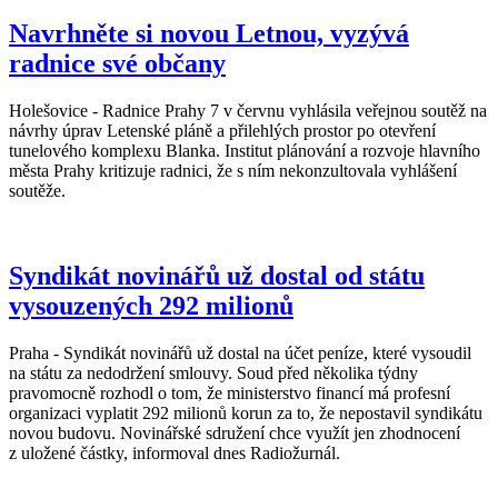
Navrhněte si novou Letnou, vyzývá
radnice své občany
Holešovice - Radnice Prahy 7 v červnu vyhlásila veřejnou soutěž na
návrhy úprav Letenské pláně a přilehlých prostor po otevření
tunelového komplexu Blanka. Institut plánování a rozvoje hlavního
města Prahy kritizuje radnici, že s ním nekonzultovala vyhlášení
soutěže.
Syndikát novinářů už dostal od státu
vysouzených 292 milionů
Praha - Syndikát novinářů už dostal na účet peníze, které vysoudil
na státu za nedodržení smlouvy. Soud před několika týdny
pravomocně rozhodl o tom, že ministerstvo financí má profesní
organizaci vyplatit 292 milionů korun za to, že nepostavil syndikátu
novou budovu. Novinářské sdružení chce využít jen zhodnocení
z uložené částky, informoval dnes Radiožurnál.