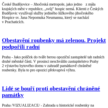
České Budějovice – Jihočeská metropole, jako jedno z mála
krajských měst v republice, „svůj" hospic nemá. Klienti z Českých
Budějovic využívají služby jediného lůžkového jihočeského
Hospice sv. Jana Nepomuka Neumanna, který se nachází
v Prachaticích.
Obestavění roubenky má zelenou. Projekt
podpořili radní
Praha - Jako políček do tváře berou opoziční zastupitelé tah radních
druhé městské části. V prosinci neschválilo zastupitelstvo Prahy
2 výstavbu bytového domu v zahradě památkově chráněné
roubenky. Byla to pro opozici překvapivá výhra.
Lidé se bouří proti obestavění chráněné
památky
Praha /VIZUALIZACE/ - Zahrada u historické roubenky na