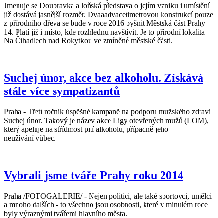
Jmenuje se Doubravka a loňská představa o jejím vzniku i umístění
již dostává jasnější rozměr. Dvaaadvacetimetrovou konstrukcí pouze
z přírodního dřeva se bude v roce 2016 pyšnit Městská část Prahy
14. Platí již i místo, kde rozhlednu navštívit. Je to přírodní lokalita
Na Čihadlech nad Rokytkou ve zmíněné městské části.
Suchej únor, akce bez alkoholu. Získává
stále více sympatizantů
Praha - Třetí ročník úspěšné kampaně na podporu mužského zdraví
Suchej únor. Takový je název akce Ligy otevřených mužů (LOM),
který apeluje na střídmost pití alkoholu, případně jeho
neužívání vůbec.
Vybrali jsme tváře Prahy roku 2014
Praha /FOTOGALERIE/ - Nejen politici, ale také sportovci, umělci
a mnoho dalších - to všechno jsou osobnosti, které v minulém roce
byly výraznými tvářemi hlavního města.