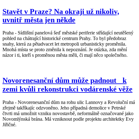
Stavět v Praze? Na okraji už nikoliv,
uvnitř města jen někde
Praha - Sídlištní panelová šeď městské periferie střídající neutěšený
pohled na chátrající historické centrum Prahy. To byl předobraz
snahy, která za pětadvacet let metropoli urbanisticky proměnila.
Mnohá místa se proto změnila k nepoznání. Je otázka, zda mění
názor i ti, kteří s proměnou města měli, či mají něco společného.
Novorenesanční dům může padnout k
zemi kvůli rekonstrukci vodárenské věže
Praha - Novorenesanční dům na rohu ulic Lannovy a Revoluční má
zřejmě takříkajíc odzvoněno. Jeho případná demolice v Petrské
čtvrti má umožnit vzniku novostavbě, neformálně označované jako
Novomlýnská brána. Má vzniknout podle projektu architektky Evy
Jiřičné.