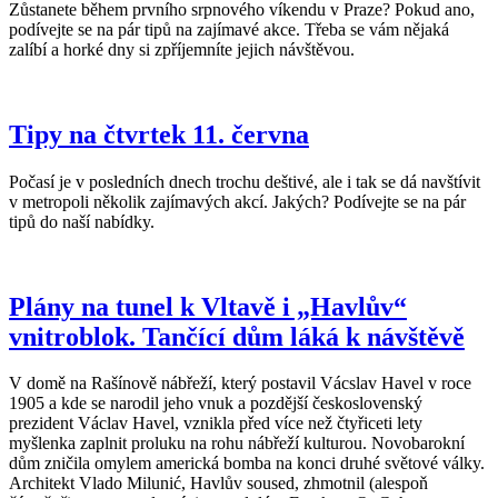
Zůstanete během prvního srpnového víkendu v Praze? Pokud ano,
podívejte se na pár tipů na zajímavé akce. Třeba se vám nějaká
zalíbí a horké dny si zpříjemníte jejich návštěvou.
Tipy na čtvrtek 11. června
Počasí je v posledních dnech trochu deštivé, ale i tak se dá navštívit
v metropoli několik zajímavých akcí. Jakých? Podívejte se na pár
tipů do naší nabídky.
Plány na tunel k Vltavě i „Havlův“
vnitroblok. Tančící dům láká k návštěvě
V domě na Rašínově nábřeží, který postavil Vácslav Havel v roce
1905 a kde se narodil jeho vnuk a pozdější československý
prezident Václav Havel, vznikla před více než čtyřiceti lety
myšlenka zaplnit proluku na rohu nábřeží kulturou. Novobarokní
dům zničila omylem americká bomba na konci druhé světové války.
Architekt Vlado Milunić, Havlův soused, zhmotnil (alespoň