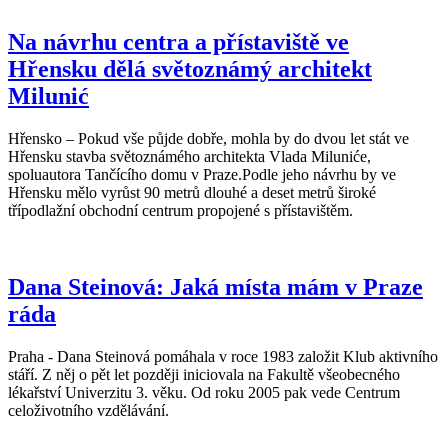
Na návrhu centra a přístaviště ve
Hřensku dělá světoznámý architekt
Milunić
Hřensko – Pokud vše půjde dobře, mohla by do dvou let stát ve
Hřensku stavba světoznámého architekta Vlada Miluniće,
spoluautora Tančícího domu v Praze.Podle jeho návrhu by ve
Hřensku mělo vyrůst 90 metrů dlouhé a deset metrů široké
třípodlažní obchodní centrum propojené s přístavištěm.
Dana Steinová: Jaká místa mám v Praze
ráda
Praha - Dana Steinová pomáhala v roce 1983 založit Klub aktivního
stáří. Z něj o pět let později iniciovala na Fakultě všeobecného
lékařství Univerzitu 3. věku. Od roku 2005 pak vede Centrum
celoživotního vzdělávání.