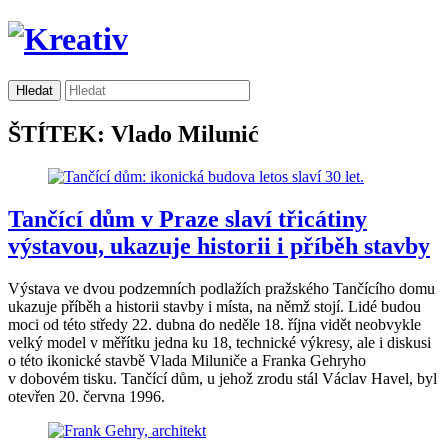
ŠTÍTEK: Vlado Milunić
Tančící dům v Praze slaví třicátiny
výstavou, ukazuje historii i příběh stavby
Výstava ve dvou podzemních podlažích pražského Tančícího domu
ukazuje příběh a historii stavby i místa, na němž stojí. Lidé budou
moci od této středy 22. dubna do neděle 18. října vidět neobvykle
velký model v měřítku jedna ku 18, technické výkresy, ale i diskusi
o této ikonické stavbě Vlada Miluniče a Franka Gehryho
v dobovém tisku. Tančící dům, u jehož zrodu stál Václav Havel, byl
otevřen 20. června 1996.