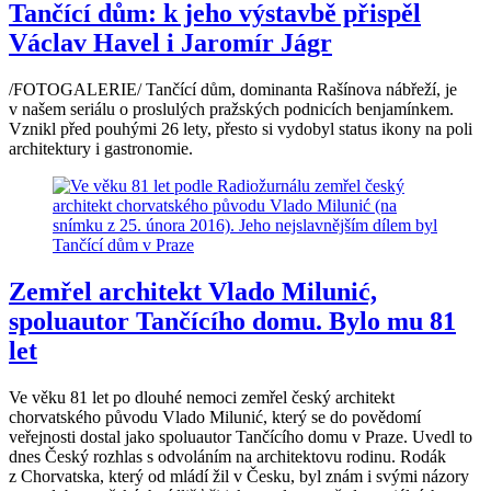
Tančící dům: k jeho výstavbě přispěl
Václav Havel i Jaromír Jágr
/FOTOGALERIE/ Tančící dům, dominanta Rašínova nábřeží, je
v našem seriálu o proslulých pražských podnicích benjamínkem.
Vznikl před pouhými 26 lety, přesto si vydobyl status ikony na poli
architektury i gastronomie.
Zemřel architekt Vlado Milunić,
spoluautor Tančícího domu. Bylo mu 81
let
Ve věku 81 let po dlouhé nemoci zemřel český architekt
chorvatského původu Vlado Milunić, který se do povědomí
veřejnosti dostal jako spoluautor Tančícího domu v Praze. Uvedl to
dnes Český rozhlas s odvoláním na architektovu rodinu. Rodák
z Chorvatska, který od mládí žil v Česku, byl znám i svými názory