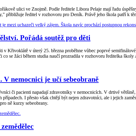
vořákově ulici ve Znojmě. Podle ředitele Libora Pelaje mají řadu úspěš
y," přibližuje ředitel v rozhovoru pro Deník. Právě jeho škola patří k 
lství. Pořádá soutěž pro děti
v Křivoklátě v úterý 25. března proběhne vůbec poprvé semifinálové 
 či co se žáci během studia naučí prozradila v rozhovoru ředitelka škol
. V nemocnici je učí sebeobraně
vníci či pacienti napadají zdravotníky v nemocnicích. V drtivé většině,
h případech. I přesto však chtějí být nejen zdravotníci, ale i jejich za
 pro ně kurzy sebeobrany.
ý zemědělec