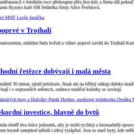
ěstnanců v letošním roce přehoupne přes šest tisíc a firma dál pokračuje
castu Byznys kafe HR ředitelka firmy Alice Švehlová.
poprvé v Trojhalí
 narozeniny, nabídne řadu hvězd a vůbec poprvé zavítá do Trojhalí Kar
hodní řetězce dobývají i malá města
málně 30 minut, zjistil průzkum. Jinak ale na běžný nákup daleko kra
írají i v nejmenších městech, zatímco tradiční krámky se zavírají.
ekordní investice, hlavně do bytů
éměř dva tisíce jednotek, aby je mohl rychleji a hromadněji opravovat
jsme kromě zateplení měnili i zdroj vytápění. Jsou to staré byty, kde m