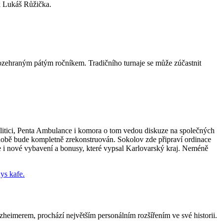
ik Lukáš Růžička.
e rozehraným pátým ročníkem. Tradičního turnaje se může zúčastnit
olitici, Penta Ambulance i komora o tom vedou diskuze na společných
 době bude kompletně zrekonstruován. Sokolov zde připraví ordinace
bude i nové vybavení a bonusy, které vypsal Karlovarský kraj. Neméně
zheimerem, prochází největším personálním rozšířením ve své historii.