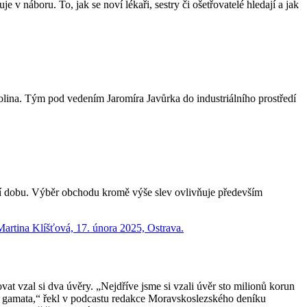
 v náboru. To, jak se noví lékaři, sestry či ošetřovatelé hledají a jak
olina. Tým pod vedením Jaromíra Javůrka do industriálního prostředí
tší dobu. Výběr obchodu kromě výše slev ovlivňuje především
 vzal si dva úvěry. „Nejdříve jsme si vzali úvěr sto milionů korun
ěli gamata,“ řekl v podcastu redakce Moravskoslezského deníku