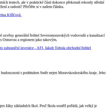
ních testech, ale v praktické části dokonce překonali rekordy střední
ěžení a radosti? Přečtěte si v našem článku.
ské ozvěny generální ředitel Severomoravských vodovodů a kanalizací
y s Ostravou a regionem jako takovým.
e budoucnosti s podtitulem Směr nejen Moravskoslezského kraje. Jeho
o žáky základních škol. Proč škola soutěž pořádá, jak velký je