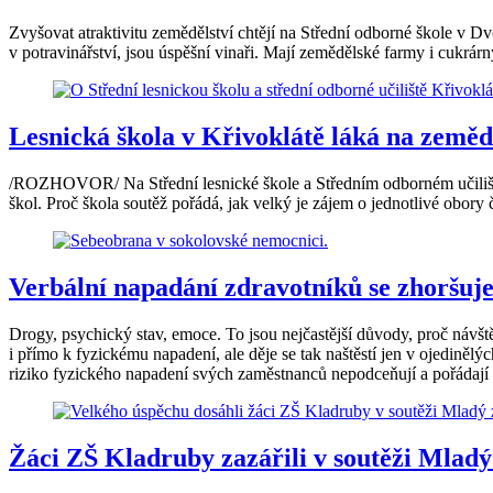
Zvyšovat atraktivitu zemědělství chtějí na Střední odborné škole v D
v potravinářství, jsou úspěšní vinaři. Mají zemědělské farmy i cukrárn
Lesnická škola v Křivoklátě láká na zemědě
/ROZHOVOR/ Na Střední lesnické škole a Středním odborném učilišti 
škol. Proč škola soutěž pořádá, jak velký je zájem o jednotlivé obory
Verbální napadání zdravotníků se zhoršuje
Drogy, psychický stav, emoce. To jsou nejčastější důvody, proč návště
i přímo k fyzickému napadení, ale děje se tak naštěstí jen v ojedinělýc
riziko fyzického napadení svých zaměstnanců nepodceňují a pořádají
Žáci ZŠ Kladruby zazářili v soutěži Mlad