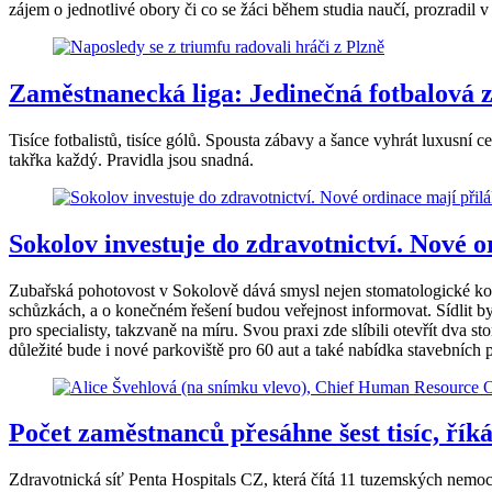
zájem o jednotlivé obory či co se žáci během studia naučí, prozradil 
Zaměstnanecká liga: Jedinečná fotbalová zá
Tisíce fotbalistů, tisíce gólů. Spousta zábavy a šance vyhrát luxusní
takřka každý. Pravidla jsou snadná.
Sokolov investuje do zdravotnictví. Nové o
Zubařská pohotovost v Sokolově dává smysl nejen stomatologické komo
schůzkách, a o konečném řešení budou veřejnost informovat. Sídlit 
pro specialisty, takzvaně na míru. Svou praxi zde slíbili otevřít dva
důležité bude i nové parkoviště pro 60 aut a také nabídka stavebních 
Počet zaměstnanců přesáhne šest tisíc, ří
Zdravotnická síť Penta Hospitals CZ, která čítá 11 tuzemských nemocn