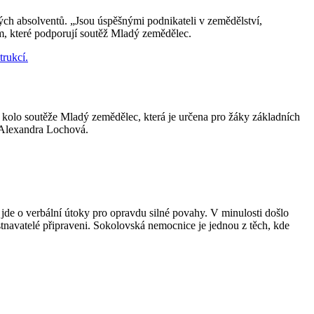
ných absolventů. „Jsou úspěšnými podnikateli v zemědělství,
těm, které podporují soutěž Mladý zemědělec.
kolo soutěže Mladý zemědělec, která je určena pro žáky základních
y Alexandra Lochová.
 jde o verbální útoky pro opravdu silné povahy. V minulosti došlo
městnavatelé připraveni. Sokolovská nemocnice je jednou z těch, kde