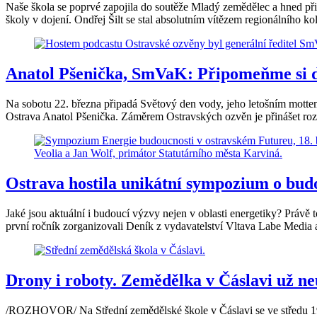
Naše škola se poprvé zapojila do soutěže Mladý zemědělec a hned při p
školy v dojení. Ondřej Šilt se stal absolutním vítězem regionálního kol
Anatol Pšenička, SmVaK: Připomeňme si den
Na sobotu 22. března připadá Světový den vody, jeho letošním mottem
Ostrava Anatol Pšenička. Záměrem Ostravských ozvěn je přinášet rozh
Ostrava hostila unikátní sympozium o bud
Jaké jsou aktuální i budoucí výzvy nejen v oblasti energetiky? Prá
první ročník zorganizovali Deník z vydavatelství Vltava Labe Media a
Drony i roboty. Zemědělka v Čáslavi už neu
/ROZHOVOR/ Na Střední zemědělské škole v Čáslavi se ve středu 19. 