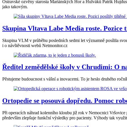
Ostravské ozvěny starosta Mariánských Hor a Hulváků Patrik Hujdus.
jako takovým.
Skupina Vltava Labe Media roste. Pozice tiš
Skupina VLM v průběhu posledních sedmi let významně posílila svou po
i o návštěvnosti webů Netmonitor.cz
Ředitel zemědělské školy v Chrudimi: O naš
Pěstujeme budoucnost s vášní a inovacemi. To je heslo druhého roční
Ortopedie se posouvá dopředu. Pomoc rob
Při operacích náhrad kolenního kloubu již rok v Nemocnici Vršovice p
především zlepšuje funkční výsledky pro pacienty. Výhody tak využití