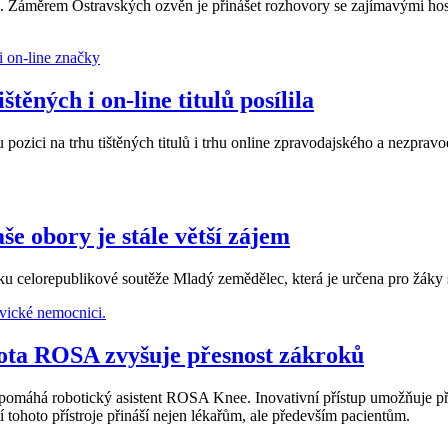
 Záměrem Ostravských ozvěn je přinášet rozhovory se zajímavými hosty
těných i on-line titulů posílila
zici na trhu tištěných titulů i trhu online zpravodajského a nezpravod
e obory je stále větší zájem
ku celorepublikové soutěže Mladý zemědělec, která je určena pro žáky
ota ROSA zvyšuje přesnost zákroků
omáhá robotický asistent ROSA Knee. Inovativní přístup umožňuje přesn
 tohoto přístroje přináší nejen lékařům, ale především pacientům.