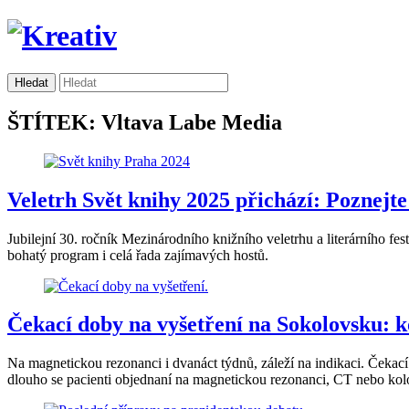
ŠTÍTEK: Vltava Labe Media
Veletrh Svět knihy 2025 přichází: Poznejt
Jubilejní 30. ročník Mezinárodního knižního veletrhu a literárního f
bohatý program i celá řada zajímavých hostů.
Čekací doby na vyšetření na Sokolovsku: k
Na magnetickou rezonanci i dvanáct týdnů, záleží na indikaci. Čekací
dlouho se pacienti objednaní na magnetickou rezonanci, CT nebo kolon