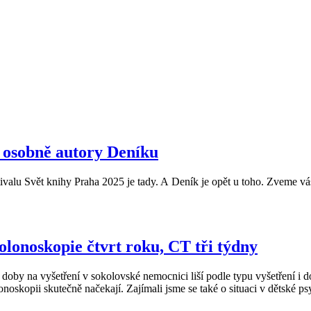
e osobně autory Deníku
estivalu Svět knihy Praha 2025 je tady. A Deník je opět u toho. Zveme 
olonoskopie čtvrt roku, CT tři týdny
 doby na vyšetření v sokolovské nemocnici liší podle typu vyšetření i d
oskopii skutečně načekají. Zajímali jsme se také o situaci v dětské psy