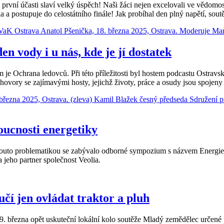
rvní účasti slaví velký úspěch! Naši žáci nejen excelovali ve vědomost
a a postupuje do celostátního finále! Jak probíhal den plný napětí, sout
 vody i u nás, kde je jí dostatek
 je Ochrana ledovců. Při této příležitosti byl hostem podcastu Ostrav
ovory se zajímavými hosty, jejichž životy, práce a osudy jsou spojen
oucnosti energetiky
vě touto problematikou se zabývalo odborné sympozium s názvem Energi
 jeho partner společnost Veolia.
čí jen ovládat traktor a pluh
března opět uskuteční lokální kolo soutěže Mladý zemědělec určené pr