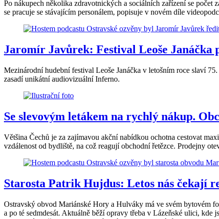
Po nákupech několika zdravotnických a sociálních zařízení se počet zam
se pracuje se stávajícím personálem, popisuje v novém díle videopod
Jaromír Javůrek: Festival Leoše Janáčka 
Mezinárodní hudební festival Leoše Janáčka v letošním roce slaví 75.
zasadí unikátní audiovizuální Inferno.
Se slevovým letákem na rychlý nákup. Obc
Většina Čechů je za zajímavou akční nabídkou ochotna cestovat maxi
vzdálenost od bydliště, na což reagují obchodní řetězce. Prodejny otev
Starosta Patrik Hujdus: Letos nás čekají r
Ostravský obvod Mariánské Hory a Hulváky má ve svém bytovém fondu t
a po té sedmdesát. Aktuálně běží opravy třeba v Lázeňské ulici, kde 