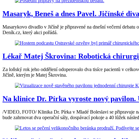
Masaryk, Beneš a dnes Pavel. Jičínské div
Masarykovo divadlo v Jičíně je připravené na dnešní večerní debatu 
Deník.cz, který akci pořádá.
Lékař Matej Škrovina: Robotická chirurgie
Za loňský rok jeho oddělení odoperovalo dva tisíce pacientů v celko
Jičíně, kterým je Matej Škrovina.
Na klinice Dr. Pírka vyroste nový pavilon
/VIDEO, FOTO/ Klinika Dr. Pírka v Mladé Boleslavi se připravuje na 
bude zahrnovat dva operační sály, dospávací pokoje a 40 lůžek následn