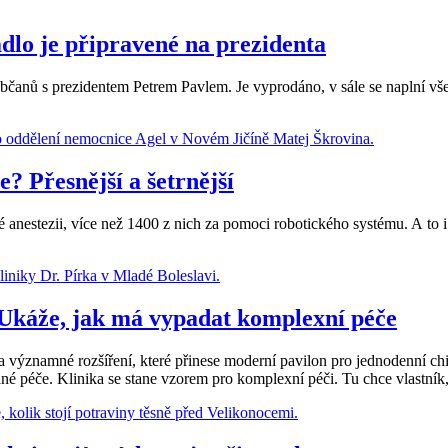
adlo je připravené na prezidenta
občanů s prezidentem Petrem Pavlem. Je vyprodáno, v sále se naplní vš
? Přesnější a šetrnější
vé anestezii, více než 1400 z nich za pomoci robotického systému. A t
. Ukáže, jak má vypadat komplexní péče
významné rozšíření, které přinese moderní pavilon pro jednodenní chir
é péče. Klinika se stane vzorem pro komplexní péči. Tu chce vlastník, 