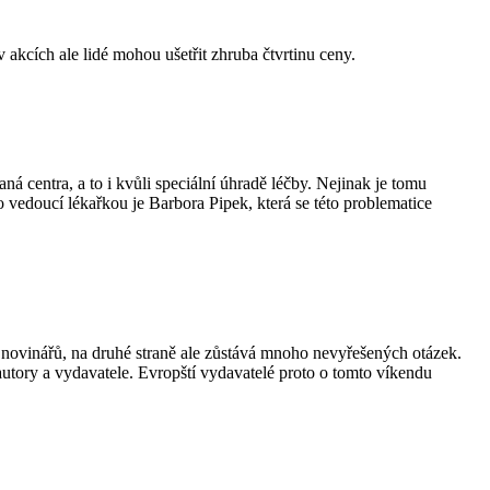
akcích ale lidé mohou ušetřit zhruba čtvrtinu ceny.
ná centra, a to i kvůli speciální úhradě léčby. Nejinak je tomu
 vedoucí lékařkou je Barbora Pipek, která se této problematice
i novinářů, na druhé straně ale zůstává mnoho nevyřešených otázek.
autory a vydavatele. Evropští vydavatelé proto o tomto víkendu