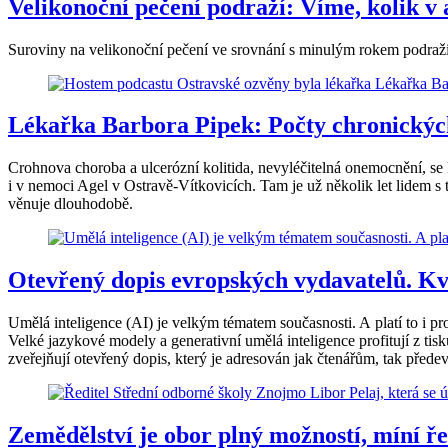
Velikonoční pečení podraží: Víme, kolik v 
Suroviny na velikonoční pečení ve srovnání s minulým rokem podražily
Lékařka Barbora Pipek: Počty chronických
Crohnova choroba a ulcerózní kolitida, nevyléčitelná onemocnění, se kt
i v nemoci Agel v Ostravě-Vítkovicích. Tam je už několik let lidem s
věnuje dlouhodobě.
Otevřený dopis evropských vydavatelů. Kvů
Umělá inteligence (AI) je velkým tématem současnosti. A platí to i p
Velké jazykové modely a generativní umělá inteligence profitují z ti
zveřejňují otevřený dopis, který je adresován jak čtenářům, tak př
Zemědělství je obor plný možností, míní ře