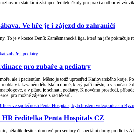
v rozhovoru statutární zástupce ředitele školy pro praxi a odborný výcv
bava. Ve hře je i zájezd do zahraničí
 ceny. To je v kostce Deník Zaměstnanecká liga, která na jaře pokračuj
rdinace pro zubaře a pediatry
ře, ale i pacientům. Město je totiž uprostřed Karlovarského kraje. P
by mohla v takzvaném lékařském domě, který patří městu, a v současné
 stomatologové, a v plánu je sehnat i pediatry. K novému prostředí, při
parcel pro možné zájemce z řad lékařů.
ká HR ředitelka Penta Hospitals CZ
ic, několik desítek domovů pro seniory či speciální domy pro lidi s Al