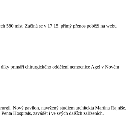
ech 580 míst. Začíná se v 17.15, přímý přenos poběží na webu
o i díky primáři chirurgického oddělení nemocnice Agel v Novém
urgii. Nový pavilon, navržený studiem architekta Martina Rajniše,
Penta Hospitals, zavádět i ve svých dalších zařízeních.