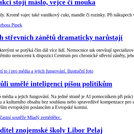
akci stojí máslo, vejce či mouka
. Kromě vajec také vanilkový cukr, mandle či rozinky. Při nákupech v 
 střevních zánětů dramaticky narůstají
erými se potýká čím dál více lidí. Nemocnice tak otevírají specializova
 těmito nemocemi k dispozici Centrum pro chronické střevní záněty, jeho
li umělé inteligenci píšou politikům
ro média a jejich fungování. Na jedné straně je AI pomocníkem při prác
sku a kulturního obsahu bez souhlasu nebo spravedlivé kompenzace pro 
edevším evropským poslancům a Evropské komisi.
ditel znojemské školy Libor Pelaj