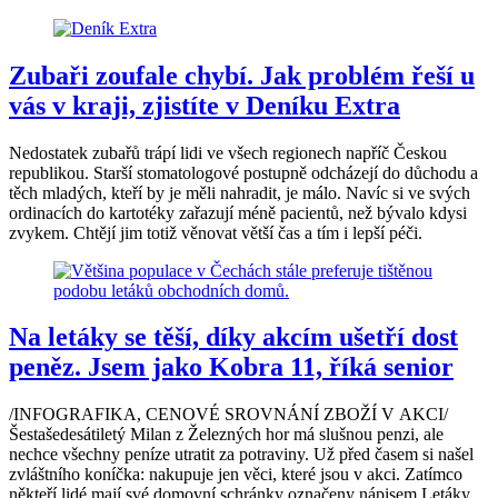
Zubaři zoufale chybí. Jak problém řeší u
vás v kraji, zjistíte v Deníku Extra
Nedostatek zubařů trápí lidi ve všech regionech napříč Českou
republikou. Starší stomatologové postupně odcházejí do důchodu a
těch mladých, kteří by je měli nahradit, je málo. Navíc si ve svých
ordinacích do kartotéky zařazují méně pacientů, než bývalo kdysi
zvykem. Chtějí jim totiž věnovat větší čas a tím i lepší péči.
Na letáky se těší, díky akcím ušetří dost
peněz. Jsem jako Kobra 11, říká senior
/INFOGRAFIKA, CENOVÉ SROVNÁNÍ ZBOŽÍ V AKCI/
Šestašedesátiletý Milan z Železných hor má slušnou penzi, ale
nechce všechny peníze utratit za potraviny. Už před časem si našel
zvláštního koníčka: nakupuje jen věci, které jsou v akci. Zatímco
někteří lidé mají své domovní schránky označeny nápisem Letáky