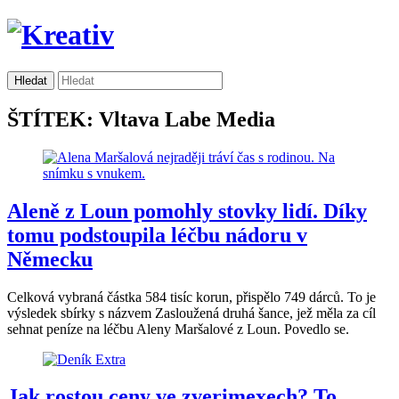
ŠTÍTEK: Vltava Labe Media
Aleně z Loun pomohly stovky lidí. Díky
tomu podstoupila léčbu nádoru v
Německu
Celková vybraná částka 584 tisíc korun, přispělo 749 dárců. To je
výsledek sbírky s názvem Zasloužená druhá šance, jež měla za cíl
sehnat peníze na léčbu Aleny Maršalové z Loun. Povedlo se.
Jak rostou ceny ve zverimexech? To