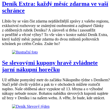
Deník Extra: každý měsíc zdarma ve vaší
schránce
Líbilo by se vám číst zdarma nejdůležitější zprávy z vašeho regionu,
exkluzivní rozhovory se známými osobnostmi a zajímavé články
z oblíbených rubrik Deníku? A zároveň si třeba i zasoutěžit
o peněžité a věcné výhry? To vše vám v kostce nabízí Deník Extra,
který každý měsíc putuje zdarma do dvou milionů poštovních
schránek po celém Česku. Znáte ho?
Se slevovými kupony hravě zvládnete
jarní nákupní horečku
Už stříháte pomyslný metr do začátku Nákupního týdne s Deníkem?
Stačí ještě chvíli vydržet a pak to v obchodech můžete roztočit
naplno. Naše oblíbená akce vypukne už 13. března a o výhodné
nákupy nebude nouze. Bohatou nabídku slevových kuponů najdete
už brzy v Deníku i na našem webu. A věřte, že bude, kde utrácet.