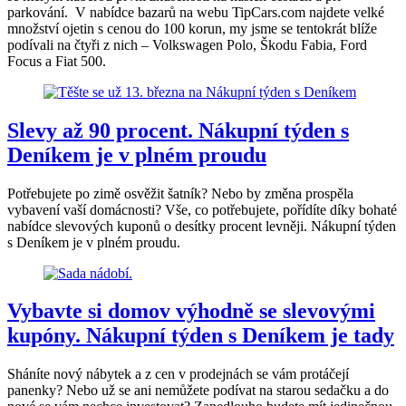
parkování. V nabídce bazarů na webu TipCars.com najdete velké
množství ojetin s cenou do 100 korun, my jsme se tentokrát blíže
podívali na čtyři z nich – Volkswagen Polo, Škodu Fabia, Ford
Focus a Fiat 500.
Slevy až 90 procent. Nákupní týden s
Deníkem je v plném proudu
Potřebujete po zimě osvěžit šatník? Nebo by změna prospěla
vybavení vaší domácnosti? Vše, co potřebujete, pořídíte díky bohaté
nabídce slevových kuponů o desítky procent levněji. Nákupní týden
s Deníkem je v plném proudu.
Vybavte si domov výhodně se slevovými
kupóny. Nákupní týden s Deníkem je tady
Sháníte nový nábytek a z cen v prodejnách se vám protáčejí
panenky? Nebo už se ani nemůžete podívat na starou sedačku a do