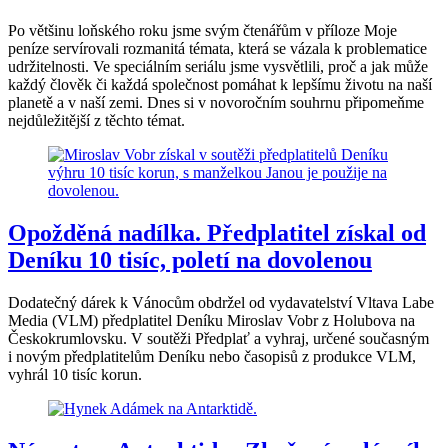
Po většinu loňského roku jsme svým čtenářům v příloze Moje
peníze servírovali rozmanitá témata, která se vázala k problematice
udržitelnosti. Ve speciálním seriálu jsme vysvětlili, proč a jak může
každý člověk či každá společnost pomáhat k lepšímu životu na naší
planetě a v naší zemi. Dnes si v novoročním souhrnu připomeňme
nejdůležitější z těchto témat.
Opožděná nadílka. Předplatitel získal od
Deníku 10 tisíc, poletí na dovolenou
Dodatečný dárek k Vánocům obdržel od vydavatelství Vltava Labe
Media (VLM) předplatitel Deníku Miroslav Vobr z Holubova na
Českokrumlovsku. V soutěži Předplať a vyhraj, určené současným
i novým předplatitelům Deníku nebo časopisů z produkce VLM,
vyhrál 10 tisíc korun.