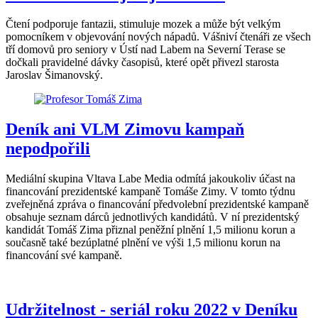
Čtení podporuje fantazii, stimuluje mozek a může být velkým
pomocníkem v objevování nových nápadů. Vášniví čtenáři ze všech
tří domovů pro seniory v Ústí nad Labem na Severní Terase se
dočkali pravidelné dávky časopisů, které opět přivezl starosta
Jaroslav Šimanovský.
Deník ani VLM Zimovu kampaň
nepodpořili
Mediální skupina Vltava Labe Media odmítá jakoukoliv účast na
financování prezidentské kampaně Tomáše Zimy. V tomto týdnu
zveřejněná zpráva o financování předvolební prezidentské kampaně
obsahuje seznam dárců jednotlivých kandidátů. V ní prezidentský
kandidát Tomáš Zima přiznal peněžní plnění 1,5 milionu korun a
současně také bezúplatné plnění ve výši 1,5 milionu korun na
financování své kampaně.
Udržitelnost - seriál roku 2022 v Deníku