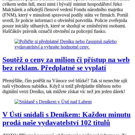
celkem sedm lidí, mezi nimi i bývalý ministr hospodářství Jirko
Malchárek a někdejší členové vedení Fondu národního majetku
(FNM), který v minulosti spravoval podíly státu ve firmách. Portál
uvedl, že policie informaci o obvinění potvrdila. Policie zveřejnila
pouze iniciály stíhaných, které se shodují se zmíněnými osobami.
Haščákův právník označil obvinění za policejní fiasko.
Soutěž o ceny za milion či přístup na web
bez reklam. Předplatné se vyplatí
Přemýšlíte, čím potěšit na Vánoce své blízké? Tak si nenechte ujít
naši výhodnou nabídku. Když si totiž předplatíte tištěnou nebo
digitální verzi Deníku, tak můžete získat víc než jen jeden dárek!
V Ústí snídali s Deníkem: Každou minutu
prodá naše vydavatelství 102 titulů