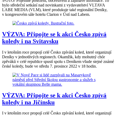
/FOTO/ Příjemné posezení, občerstvení a zajímavé informace. To
bylo středeční setkání nad novinkami z vydavatelství VLTAVA
LABE MEDIA (VLM), které produkuje také regionální Deníky,
v kongresovém sále hotelu Clarion v Ústí nad Labem.
VÝZVA: Připojte se k akci Česko zpívá
koledy i na Svitavsku
I v letošním roce propojí celé Česko zpívání koled, které organizují
Deníky v jednotlivých regionech. Okamžik, kdy mohutný chór
zpěváků v celé republice spustí spolu s Deníkem všude stejné známé
české koledy, bude ve středu 7. prosince 2022 v 18 hodin.
VÝZVA: Připojte se k akci Česko zpívá
koledy i na Jičínsku
I v letošním roce propojí celé Česko zpívání koled, které organizují