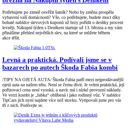
března na Nákupní týden s Deníkem
Potřebujete po zimně osvěžit šatník? Nebo by změna prospěla
vybavení vaší domácnosti? Vše, co potřebujete, budete moct díky
bohaté nabídce slevových kuponů už brzy pořídit o desítky procent
levněji. Nákupní týden s Deníkem startuje už 13. března a my vám
přinášíme přehled největších slev, na které se můžete během
akce těšit.
Levná a praktická. Podívali jsme se v
bazarech po autech Škoda Fabia kombi
/TIPY NA OJETÁ AUTA/ Škoda Fabia patří mezi nejprodávanější
ojetá auta na našem trhu. Není se čemu divit. Je velmi praktická, její
pořizovací cena není vysoká, a navíc má i nízké provozní náklady.
Ve verzi kombi je „fabka“ oblíbená i jako rodinný vůz. V nabídce
TipCars jich nyní najdete více než stovku. Vytipovali jsme pro vás
tři z nich. Podívejte se.