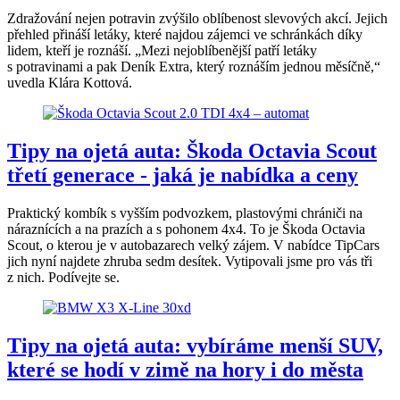
Zdražování nejen potravin zvýšilo oblíbenost slevových akcí. Jejich
přehled přináší letáky, které najdou zájemci ve schránkách díky
lidem, kteří je roznáší. „Mezi nejoblíbenější patří letáky
s potravinami a pak Deník Extra, který roznáším jednou měsíčně,“
uvedla Klára Kottová.
Tipy na ojetá auta: Škoda Octavia Scout
třetí generace - jaká je nabídka a ceny
Praktický kombík s vyšším podvozkem, plastovými chrániči na
náraznících a na prazích a s pohonem 4x4. To je Škoda Octavia
Scout, o kterou je v autobazarech velký zájem. V nabídce TipCars
jich nyní najdete zhruba sedm desítek. Vytipovali jsme pro vás tři
z nich. Podívejte se.
Tipy na ojetá auta: vybíráme menší SUV,
které se hodí v zimě na hory i do města