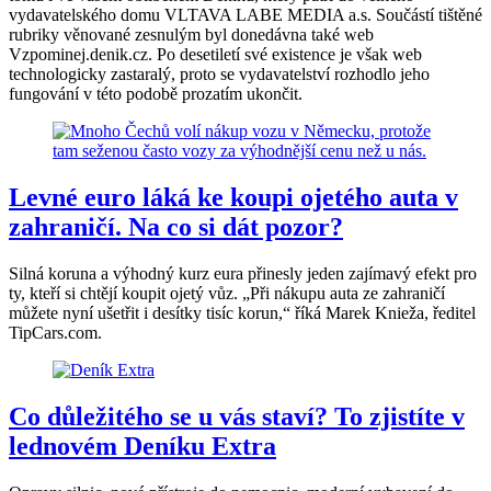
vydavatelského domu VLTAVA LABE MEDIA a.s. Součástí tištěné
rubriky věnované zesnulým byl donedávna také web
Vzpominej.denik.cz. Po desetiletí své existence je však web
technologicky zastaralý, proto se vydavatelství rozhodlo jeho
fungování v této podobě prozatím ukončit.
Levné euro láká ke koupi ojetého auta v
zahraničí. Na co si dát pozor?
Silná koruna a výhodný kurz eura přinesly jeden zajímavý efekt pro
ty, kteří si chtějí koupit ojetý vůz. „Při nákupu auta ze zahraničí
můžete nyní ušetřit i desítky tisíc korun,“ říká Marek Knieža, ředitel
TipCars.com.
Co důležitého se u vás staví? To zjistíte v
lednovém Deníku Extra