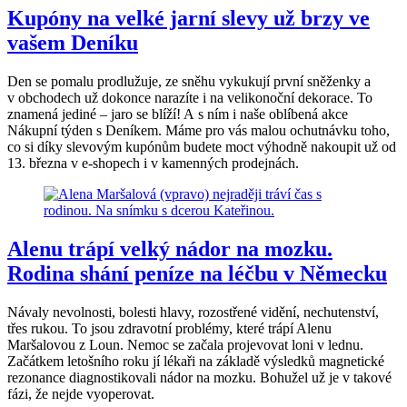
Kupóny na velké jarní slevy už brzy ve
vašem Deníku
Den se pomalu prodlužuje, ze sněhu vykukují první sněženky a
v obchodech už dokonce narazíte i na velikonoční dekorace. To
znamená jediné – jaro se blíží! A s ním i naše oblíbená akce
Nákupní týden s Deníkem. Máme pro vás malou ochutnávku toho,
co si díky slevovým kupónům budete moct výhodně nakoupit už od
13. března v e-shopech i v kamenných prodejnách.
Alenu trápí velký nádor na mozku.
Rodina shání peníze na léčbu v Německu
Návaly nevolnosti, bolesti hlavy, rozostřené vidění, nechutenství,
třes rukou. To jsou zdravotní problémy, které trápí Alenu
Maršalovou z Loun. Nemoc se začala projevovat loni v lednu.
Začátkem letošního roku jí lékaři na základě výsledků magnetické
rezonance diagnostikovali nádor na mozku. Bohužel už je v takové
fázi, že nejde vyoperovat.