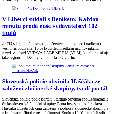
V Liberci snídali s Deníkem: Každou
minutu prodá naše vydavatelství 102
titulů
/FOTO/ Příjemné posezení, občerstvení a nakonec i nádherná
vesmírná podívaná. To bylo čtvrteční setkání nad novinkami
z vydavatelství VLTAVA LABE MEDIA (VLM), které produkuje
také regionální Deníky, v liberecké IQLandii.
Slovenská policie obvinila Haščáka ze
založení zločinecké skupiny, tvrdí portál
Slovenská policie podle portálu Startitup obvinila spoluzakladatele
česko-slovenské finanční skupiny Penta Investments Jaroslava
Haščáka z trestných činů založení a podpory zločinecké skupiny a
z legalizace příjmů z trestné činnosti. Spolu s Haščákem čelí stíhání