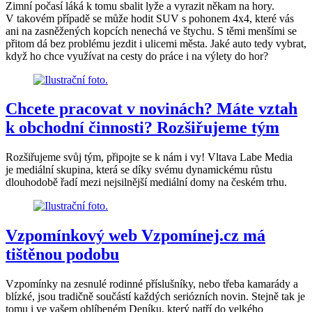
Zimní počasí láká k tomu sbalit lyže a vyrazit někam na hory.
V takovém případě se může hodit SUV s pohonem 4x4, které vás
ani na zasněžených kopcích nenechá ve štychu. S těmi menšími se
přitom dá bez problému jezdit i ulicemi města. Jaké auto tedy vybrat,
když ho chce využívat na cesty do práce i na výlety do hor?
Chcete pracovat v novinách? Máte vztah
k obchodní činnosti? Rozšiřujeme tým
Rozšiřujeme svůj tým, připojte se k nám i vy! Vltava Labe Media
je mediální skupina, která se díky svému dynamickému růstu
dlouhodobě řadí mezi nejsilnější mediální domy na českém trhu.
Vzpomínkový web Vzpomínej.cz má
tištěnou podobu
Vzpomínky na zesnulé rodinné příslušníky, nebo třeba kamarády a
blízké, jsou tradičně součástí každých seriózních novin. Stejně tak je
tomu i ve vašem oblíbeném Deníku, který patří do velkého