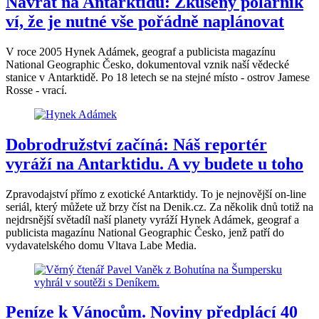
Návrat na Antarktidu: Zkušený polárník
ví, že je nutné vše pořádně naplánovat
V roce 2005 Hynek Adámek, geograf a publicista magazínu
National Geographic Česko, dokumentoval vznik naší vědecké
stanice v Antarktidě. Po 18 letech se na stejné místo - ostrov Jamese
Rosse - vrací.
Dobrodružství začíná: Náš reportér
vyráží na Antarktidu. A vy budete u toho
Zpravodajství přímo z exotické Antarktidy. To je nejnovější on-line
seriál, který můžete už brzy číst na Denik.cz. Za několik dnů totiž na
nejdrsnější světadíl naší planety vyráží Hynek Adámek, geograf a
publicista magazínu National Geographic Česko, jenž patří do
vydavatelského domu Vltava Labe Media.
Peníze k Vánocům. Noviny předplácí 40