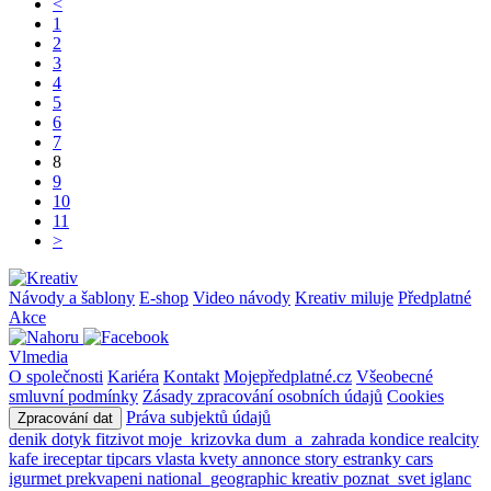
<
1
2
3
4
5
6
7
8
9
10
11
>
Návody a šablony
E-shop
Video návody
Kreativ miluje
Předplatné
Akce
Vlmedia
O společnosti
Kariéra
Kontakt
Mojepředplatné.cz
Všeobecné
smluvní podmínky
Zásady zpracování osobních údajů
Cookies
Práva subjektů údajů
Zpracování dat
denik
dotyk
fitzivot
moje_krizovka
dum_a_zahrada
kondice
realcity
kafe
ireceptar
tipcars
vlasta
kvety
annonce
story
estranky
cars
igurmet
prekvapeni
national_geographic
kreativ
poznat_svet
iglanc