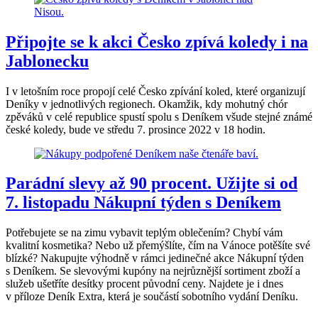
Připojte se k akci Česko zpívá koledy i na
Jablonecku
I v letošním roce propojí celé Česko zpívání koled, které organizují
Deníky v jednotlivých regionech. Okamžik, kdy mohutný chór
zpěváků v celé republice spustí spolu s Deníkem všude stejné známé
české koledy, bude ve středu 7. prosince 2022 v 18 hodin.
Parádní slevy až 90 procent. Užijte si od
7. listopadu Nákupní týden s Deníkem
Potřebujete se na zimu vybavit teplým oblečením? Chybí vám
kvalitní kosmetika? Nebo už přemýšlíte, čím na Vánoce potěšíte své
blízké? Nakupujte výhodně v rámci jedinečné akce Nákupní týden
s Deníkem. Se slevovými kupóny na nejrůznější sortiment zboží a
služeb ušetříte desítky procent původní ceny. Najdete je i dnes
v příloze Deník Extra, která je součástí sobotního vydání Deníku.