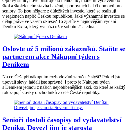
Opravy silnic, nové přístroje do nemocnic, moderní vybavení do
škol a školek nebo stavba bazénů, sportovních hal či domovů pro
seniory. To jsou některé z důležitých investic, které se realizují
v regionech napříč Českou republikou. Jaké významné investice se
dělají právě ve vašem okrese? To zjistíte v nejnovějším vydání
Deníku Extra, který vychází už v sobotu 21. ledna.
Oslovte až 5 milionů zákazníků. Staňte se
partnerem akce Nákupní týden s
Deníkem
Na co Češi při nákupním rozhodování zaručeně slyší? Pokud jste
tipovali slevy, hádali jste správně. I proto je Nákupní týden
s Deníkem jednou z našich nejoblíbenějších akcí, do které se každý
rok zapojí stovky obchodníků z celé České republiky.
Senioři dostali časopisy od vydavatelství
Deníku. Dovezl jim je starosta