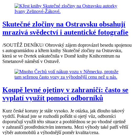
Skutečné zločiny na Ostravsku obsahují
mrazivá svědectví i autentické fotografie
/SOUTĚŽ DENÍKU/ Obrovský zájem doprovázel besedu spojenou
s autogramiádou a křtem knihy Skutečné zločiny na Ostravsku,
která se ve čtvrtek uskutečnila v Domě knihy Knihcentrum na
Smetanově náměstí v Ostravě.
Koupě levné ojetiny v zahraničí: často se
vyplatí využít pomoci odborníků
Kurz české koruny je stále vysoko. Je otázka, jak dlouho takový
vydrží. Pokud jste se rozhodli pořídit si ojetý vůz, odborníci
doporučují využít této situace a poohlédnou se po vhodné ojetině
v zahraničí prostřednictvím internetu. Mezi výhody také patří větší
výběr automobilů a výhodnější poměr kvalita/cena.