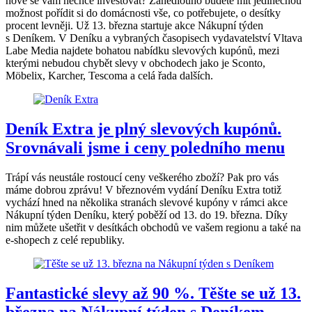
nové se vám nechce investovat? Zanedlouho budete mít jedinečnou
možnost pořídit si do domácnosti vše, co potřebujete, o desítky
procent levněji. Už 13. března startuje akce Nákupní týden
s Deníkem. V Deníku a vybraných časopisech vydavatelství Vltava
Labe Media najdete bohatou nabídku slevových kupónů, mezi
kterými nebudou chybět slevy v obchodech jako je Sconto,
Möbelix, Karcher, Tescoma a celá řada dalších.
Deník Extra je plný slevových kupónů.
Srovnávali jsme i ceny poledního menu
Trápí vás neustále rostoucí ceny veškerého zboží? Pak pro vás
máme dobrou zprávu! V březnovém vydání Deníku Extra totiž
vychází hned na několika stranách slevové kupóny v rámci akce
Nákupní týden Deníku, který poběží od 13. do 19. března. Díky
nim můžete ušetřit v desítkách obchodů ve vašem regionu a také na
e-shopech z celé republiky.
Fantastické slevy až 90 %. Těšte se už 13.