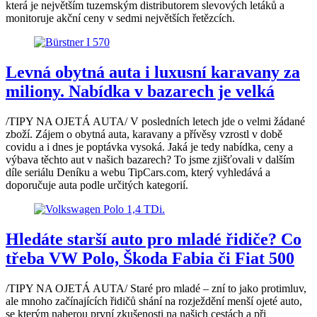
která je největším tuzemským distributorem slevových letáků a
monitoruje akční ceny v sedmi největších řetězcích.
Levná obytná auta i luxusní karavany za
miliony. Nabídka v bazarech je velká
/TIPY NA OJETÁ AUTA/ V posledních letech jde o velmi žádané
zboží. Zájem o obytná auta, karavany a přívěsy vzrostl v době
covidu a i dnes je poptávka vysoká. Jaká je tedy nabídka, ceny a
výbava těchto aut v našich bazarech? To jsme zjišťovali v dalším
díle seriálu Deníku a webu TipCars.com, který vyhledává a
doporučuje auta podle určitých kategorií.
Hledáte starší auto pro mladé řidiče? Co
třeba VW Polo, Škoda Fabia či Fiat 500
/TIPY NA OJETÁ AUTA/ Staré pro mladé – zní to jako protimluv,
ale mnoho začínajících řidičů shání na rozježdění menší ojeté auto,
se kterým naberou první zkušenosti na našich cestách a při