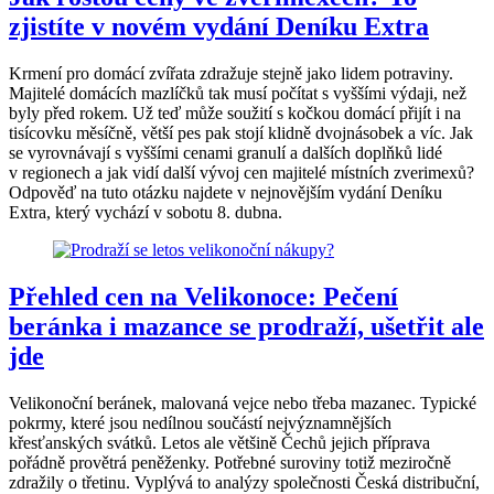
zjistíte v novém vydání Deníku Extra
Krmení pro domácí zvířata zdražuje stejně jako lidem potraviny.
Majitelé domácích mazlíčků tak musí počítat s vyššími výdaji, než
byly před rokem. Už teď může soužití s kočkou domácí přijít i na
tisícovku měsíčně, větší pes pak stojí klidně dvojnásobek a víc. Jak
se vyrovnávají s vyššími cenami granulí a dalších doplňků lidé
v regionech a jak vidí další vývoj cen majitelé místních zverimexů?
Odpověď na tuto otázku najdete v nejnovějším vydání Deníku
Extra, který vychází v sobotu 8. dubna.
Přehled cen na Velikonoce: Pečení
beránka i mazance se prodraží, ušetřit ale
jde
Velikonoční beránek, malovaná vejce nebo třeba mazanec. Typické
pokrmy, které jsou nedílnou součástí nejvýznamnějších
křesťanských svátků. Letos ale většině Čechů jejich příprava
pořádně provětrá peněženky. Potřebné suroviny totiž meziročně
zdražily o třetinu. Vyplývá to analýzy společnosti Česká distribuční,