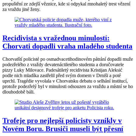
propuštění ze zdejší věznice, kde si odpykal mnohaletý trest vězení
za vraždu jiné ženy.
Recidivista s vražednou minulostí:
Chorvati dopadli vraha mladého studenta
Chorvatští policisté po osmadvacetihodinovém pátrání dopadli muže
podezřelého z vraždy devatenáctiletého studenta a doručovatele
pizzy Luky Milovace. Padesátiletý recidivista Kristijan Aleksić
podle nich mladíka zastřelil před svým domem v Drniši a poté
uprchl. Tragédie vyvolala v Chorvatsku debatu o selhání institucí,
protože podezřelý byl v minulosti odsouzen za vraždu a místní se ho
dlouhodobě báli.
Trofeje pro nejlepší policisty vznikly v
Novém Boru. Brusiči museli být přesní