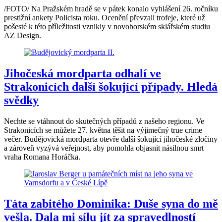
/FOTO/ Na Pražském hradě se v pátek konalo vyhlášení 26. ročníku
prestižní ankety Policista roku. Ocenění převzali trofeje, které už
pošesté k této příležitosti vznikly v novoborském sklářském studiu
AZ Design.
Jihočeská mordparta odhalí ve
Strakonicích další šokující případy. Hledá
svědky
Nechte se vtáhnout do skutečných případů z našeho regionu. Ve
Strakonicích se můžete 27. května těšit na výjimečný true crime
večer. Budějovická mordparta otevře další šokující jihočeské zločiny
a zároveň vyzývá veřejnost, aby pomohla objasnit násilnou smrt
vraha Romana Horáčka.
Táta zabitého Dominika: Duše syna do mě
vešla. Dala mi sílu jít za spravedlností