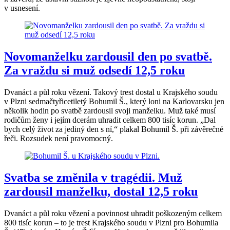
v usnesení.
Novomanželku zardousil den po svatbě.
Za vraždu si muž odsedí 12,5 roku
Dvanáct a půl roku vězení. Takový trest dostal u Krajského soudu
v Plzni sedmačtyřicetiletý Bohumil Š., který loni na Karlovarsku jen
několik hodin po svatbě zardousil svoji manželku. Muž také musí
rodičům ženy i jejím dcerám uhradit celkem 800 tisíc korun. „Dal
bych celý život za jediný den s ní,“ plakal Bohumil Š. při závěrečné
řeči. Rozsudek není pravomocný.
Svatba se změnila v tragédii. Muž
zardousil manželku, dostal 12,5 roku
Dvanáct a půl roku vězení a povinnost uhradit poškozeným celkem
800 tisíc korun – to je trest Krajského soudu v Plzni pro Bohumila