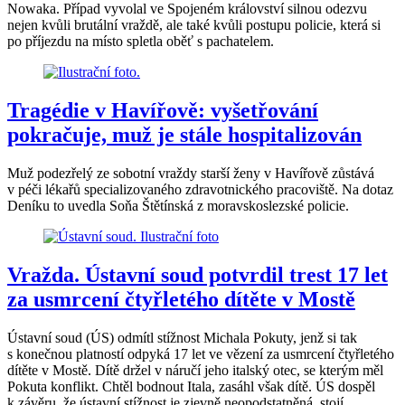
Nowaka. Případ vyvolal ve Spojeném království silnou odezvu
nejen kvůli brutální vraždě, ale také kvůli postupu policie, která si
po příjezdu na místo spletla oběť s pachatelem.
Tragédie v Havířově: vyšetřování
pokračuje, muž je stále hospitalizován
Muž podezřelý ze sobotní vraždy starší ženy v Havířově zůstává
v péči lékařů specializovaného zdravotnického pracoviště. Na dotaz
Deníku to uvedla Soňa Štětínská z moravskoslezské policie.
Vražda. Ústavní soud potvrdil trest 17 let
za usmrcení čtyřletého dítěte v Mostě
Ústavní soud (ÚS) odmítl stížnost Michala Pokuty, jenž si tak
s konečnou platností odpyká 17 let ve vězení za usmrcení čtyřletého
dítěte v Mostě. Dítě držel v náručí jeho italský otec, se kterým měl
Pokuta konflikt. Chtěl bodnout Itala, zasáhl však dítě. ÚS dospěl
k závěru, že ústavní stížnost je zjevně neopodstatněná, stojí