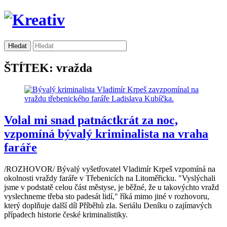
ŠTÍTEK: vražda
Volal mi snad patnáctkrát za noc,
vzpomíná bývalý kriminalista na vraha
faráře
/ROZHOVOR/ Bývalý vyšetřovatel Vladimír Krpeš vzpomíná na
okolnosti vraždy faráře v Třebenicích na Litoměřicku. "Vyslýchali
jsme v podstatě celou část městyse, je běžné, že u takovýchto vražd
vyslechneme třeba sto padesát lidí," říká mimo jiné v rozhovoru,
který doplňuje další díl Příběhů zla. Seriálu Deníku o zajímavých
případech historie české kriminalistiky.