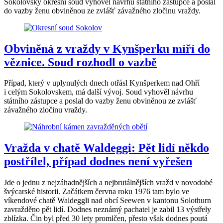
Sokolovský okresní soud vyhověl návrhu státního zástupce a poslal
do vazby ženu obviněnou ze zvlášť závažného zločinu vraždy.
Obviněná z vraždy v Kynšperku míří do
věznice. Soud rozhodl o vazbě
Případ, který v uplynulých dnech otřásl Kynšperkem nad Ohří
i celým Sokolovskem, má další vývoj. Soud vyhověl návrhu
státního zástupce a poslal do vazby ženu obviněnou ze zvlášť
závažného zločinu vraždy.
Vražda v chatě Waldeggi: Pět lidí někdo
postřílel, případ dodnes není vyřešen
Jde o jednu z nejzáhadnějších a nejbrutálnějších vražd v novodobé
švýcarské historii. Začátkem června roku 1976 tam bylo ve
víkendové chatě Waldeggli nad obcí Seewen v kantonu Solothurn
zavražděno pět lidí. Dodnes neznámý pachatel je zabil 13 výstřely
zblízka. Čin byl před 30 lety promlčen, přesto však dodnes poutá