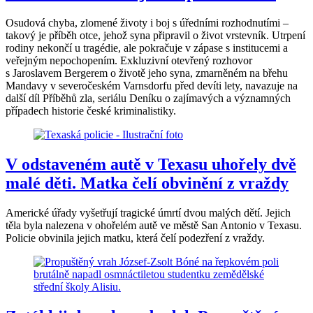
Osudová chyba, zlomené životy i boj s úředními rozhodnutími –
takový je příběh otce, jehož syna připravil o život vrstevník. Utrpení
rodiny nekončí u tragédie, ale pokračuje v zápase s institucemi a
veřejným nepochopením. Exkluzivní otevřený rozhovor
s Jaroslavem Bergerem o životě jeho syna, zmarněném na břehu
Mandavy v severočeském Varnsdorfu před devíti lety, navazuje na
další díl Příběhů zla, seriálu Deníku o zajímavých a významných
případech historie české kriminalistiky.
V odstaveném autě v Texasu uhořely dvě
malé děti. Matka čelí obvinění z vraždy
Americké úřady vyšetřují tragické úmrtí dvou malých dětí. Jejich
těla byla nalezena v ohořelém autě ve městě San Antonio v Texasu.
Policie obvinila jejich matku, která čelí podezření z vraždy.