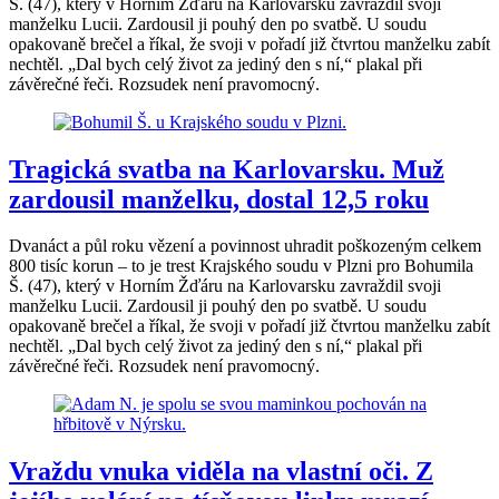
Š. (47), který v Horním Žďáru na Karlovarsku zavraždil svoji
manželku Lucii. Zardousil ji pouhý den po svatbě. U soudu
opakovaně brečel a říkal, že svoji v pořadí již čtvrtou manželku zabít
nechtěl. „Dal bych celý život za jediný den s ní,“ plakal při
závěrečné řeči. Rozsudek není pravomocný.
Tragická svatba na Karlovarsku. Muž
zardousil manželku, dostal 12,5 roku
Dvanáct a půl roku vězení a povinnost uhradit poškozeným celkem
800 tisíc korun – to je trest Krajského soudu v Plzni pro Bohumila
Š. (47), který v Horním Žďáru na Karlovarsku zavraždil svoji
manželku Lucii. Zardousil ji pouhý den po svatbě. U soudu
opakovaně brečel a říkal, že svoji v pořadí již čtvrtou manželku zabít
nechtěl. „Dal bych celý život za jediný den s ní,“ plakal při
závěrečné řeči. Rozsudek není pravomocný.
Vraždu vnuka viděla na vlastní oči. Z