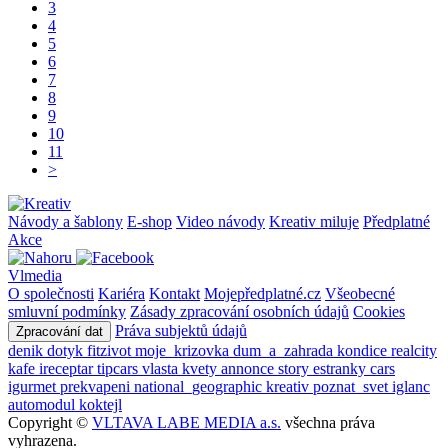
3
4
5
6
7
8
9
10
11
>
Návody a šablony
E-shop
Video návody
Kreativ miluje
Předplatné
Akce
Vlmedia
O společnosti
Kariéra
Kontakt
Mojepředplatné.cz
Všeobecné
smluvní podmínky
Zásady zpracování osobních údajů
Cookies
Práva subjektů údajů
Zpracování dat
denik
dotyk
fitzivot
moje_krizovka
dum_a_zahrada
kondice
realcity
kafe
ireceptar
tipcars
vlasta
kvety
annonce
story
estranky
cars
igurmet
prekvapeni
national_geographic
kreativ
poznat_svet
iglanc
automodul
koktejl
Copyright ©
VLTAVA LABE MEDIA a.s.
všechna práva
vyhrazena.