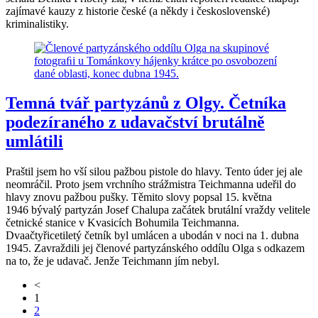
zajímavé kauzy z historie české (a někdy i československé)
kriminalistiky.
Temná tvář partyzánů z Olgy. Četníka
podezíraného z udavačství brutálně
umlátili
Praštil jsem ho vší silou pažbou pistole do hlavy. Tento úder jej ale
neomráčil. Proto jsem vrchního strážmistra Teichmanna udeřil do
hlavy znovu pažbou pušky. Těmito slovy popsal 15. května
1946 bývalý partyzán Josef Chalupa začátek brutální vraždy velitele
četnické stanice v Kvasicích Bohumila Teichmanna.
Dvaačtyřicetiletý četník byl umlácen a ubodán v noci na 1. dubna
1945. Zavraždili jej členové partyzánského oddílu Olga s odkazem
na to, že je udavač. Jenže Teichmann jím nebyl.
<
1
2