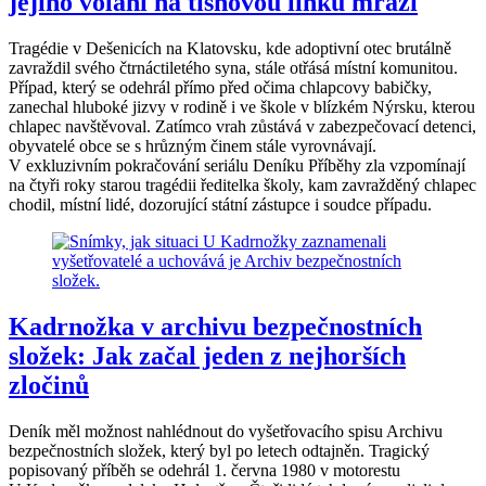
jejího volání na tísňovou linku mrazí
Tragédie v Dešenicích na Klatovsku, kde adoptivní otec brutálně
zavraždil svého čtrnáctiletého syna, stále otřásá místní komunitou.
Případ, který se odehrál přímo před očima chlapcovy babičky,
zanechal hluboké jizvy v rodině i ve škole v blízkém Nýrsku, kterou
chlapec navštěvoval. Zatímco vrah zůstává v zabezpečovací detenci,
obyvatelé obce se s hrůzným činem stále vyrovnávají.
V exkluzivním pokračování seriálu Deníku Příběhy zla vzpomínají
na čtyři roky starou tragédii ředitelka školy, kam zavražděný chlapec
chodil, místní lidé, dozorující státní zástupce i soudce případu.
Kadrnožka v archivu bezpečnostních
složek: Jak začal jeden z nejhorších
zločinů
Deník měl možnost nahlédnout do vyšetřovacího spisu Archivu
bezpečnostních složek, který byl po letech odtajněn. Tragický
popisovaný příběh se odehrál 1. června 1980 v motorestu