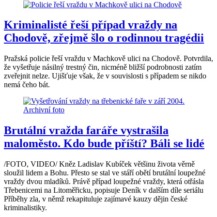
Kriminalisté řeší případ vraždy na
Chodově, zřejmě šlo o rodinnou tragédii
Pražská policie řeší vraždu v Machkově ulici na Chodově. Potvrdila,
že vyšetřuje násilný trestný čin, nicméně bližší podrobnosti zatím
zveřejnit nelze. Ujišťuje však, že v souvislosti s případem se nikdo
nemá čeho bát.
Brutální vražda faráře vystrašila
maloměsto. Kdo bude příští? Báli se lidé
/FOTO, VIDEO/ Kněz Ladislav Kubíček většinu života věrně
sloužil lidem a Bohu. Přesto se stal ve stáří obětí brutální loupežné
vraždy dvou mladíků. Právě případ loupežné vraždy, která otřásla
Třebenicemi na Litoměřicku, popisuje Deník v dalším díle seriálu
Příběhy zla, v němž rekapituluje zajímavé kauzy dějin české
kriminalistiky.