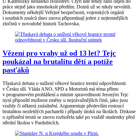
U Kadrnožky nedaleko Holostřev. Čtyři lidé tehdy ráno odjeli do
práce stejně jako mnohokrát předtím. Domů už se nikdy nevrátili.
Dokumenty někdejší Veřejné bezpečnosti, vojenských orgánů
i soudních znalců dnes znovu připomínají jeden z nejtemnějších
zločinů v novodobé historii Tachovska.
Vězení pro vrahy už od 13 let? Tejc
poukázal na brutalitu dětí a potíže
pasťáků
Třaskavá debata o snížení věkové hranice trestní odpovědnosti
v Česku sílí. Vláda ANO, SPD a Motoristů má téma přímo
v programovém prohlášení a ministr spravedlnosti Jeroným Tejc
nyní připouští možnost změny u nejzávažnějších činů, jako jsou
vraždy či některá znásilnění. Argumentuje především rostoucí
brutalitou nezletilých pachatelů i případy útoků na školách. Diskuse
o zpřísnění trestů se znovu rozhořela také po vraždě studentky před
střední školou v Pardubicích.