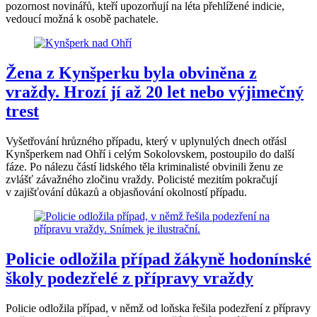
pozornost novinářů, kteří upozorňují na léta přehlížené indicie,
vedoucí možná k osobě pachatele.
Žena z Kynšperku byla obviněna z
vraždy. Hrozí jí až 20 let nebo výjimečný
trest
Vyšetřování hrůzného případu, který v uplynulých dnech otřásl
Kynšperkem nad Ohří i celým Sokolovskem, postoupilo do další
fáze. Po nálezu částí lidského těla kriminalisté obvinili ženu ze
zvlášť závažného zločinu vraždy. Policisté mezitím pokračují
v zajišťování důkazů a objasňování okolností případu.
Policie odložila případ žákyně hodonínské
školy podezřelé z přípravy vraždy
Policie odložila případ, v němž od loňska řešila podezření z přípravy