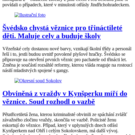
povídali o případech, které v minulosti otřásly Jindřichohradeckem.
Švédsko chystá věznice pro třináctileté
děti. Maluje cely a buduje školy
Vězeňské cely dostanou nové barvy, vznikají školní třídy a personál
řeší i to, jestli budou uvnitř povolené plyšové hračky. Švédsko se
připravuje na otevření prvních věznic pro pachatele od třinácti let.
Změna je součástí rozsáhlé reformy, kterou vláda reaguje na rostoucí
násilí mladistvých spojené s gangy.
Obviněná z vraždy v Kynšperku míří do
věznice. Soud rozhodl o vazbě
Pětatřicetiletá žena, kterou kriminalisté obvinili ze spáchání zvlášť
závažného zločinu vraždy, skončila ve vazbě. Policisté ženu
eskortují do věznice. Případ, který v uplynulých dnech otřásl
Kynšperkem nad Ohří i celým Sokolovskem, má další vývoj.