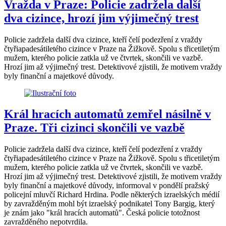
Vražda v Praze: Policie zadržela další
dva cizince, hrozí jim výjimečný trest
Policie zadržela další dva cizince, kteří čelí podezření z vraždy
čtyřiapadesátiletého cizince v Praze na Žižkově. Spolu s třicetiletým
mužem, kterého policie zatkla už ve čtvrtek, skončili ve vazbě.
Hrozí jim až výjimečný trest. Detektivové zjistili, že motivem vraždy
byly finanční a majetkové důvody.
Král hracích automatů zemřel násilně v
Praze. Tři cizinci skončili ve vazbě
Policie zadržela další dva cizince, kteří čelí podezření z vraždy
čtyřiapadesátiletého cizince v Praze na Žižkově. Spolu s třicetiletým
mužem, kterého policie zatkla už ve čtvrtek, skončili ve vazbě.
Hrozí jim až výjimečný trest. Detektivové zjistili, že motivem vraždy
byly finanční a majetkové důvody, informoval v pondělí pražský
policejní mluvčí Richard Hrdina. Podle některých izraelských médií
by zavražděným mohl být izraelský podnikatel Tony Bargig, který
je znám jako "král hracích automatů". Česká policie totožnost
zavražděného nepotvrdila.