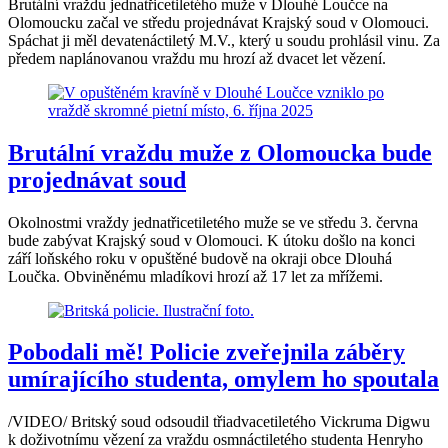
Brutální vraždu jednatřicetiletého muže v Dlouhé Loučce na
Olomoucku začal ve středu projednávat Krajský soud v Olomouci.
Spáchat ji měl devatenáctiletý M.V., který u soudu prohlásil vinu. Za
předem naplánovanou vraždu mu hrozí až dvacet let vězení.
Brutální vraždu muže z Olomoucka bude
projednávat soud
Okolnostmi vraždy jednatřicetiletého muže se ve středu 3. června
bude zabývat Krajský soud v Olomouci. K útoku došlo na konci
září loňského roku v opuštěné budově na okraji obce Dlouhá
Loučka. Obviněnému mladíkovi hrozí až 17 let za mřížemi.
Pobodali mě! Policie zveřejnila záběry
umírajícího studenta, omylem ho spoutala
/VIDEO/ Britský soud odsoudil třiadvacetiletého Vickruma Digwu
k doživotnímu vězení za vraždu osmnáctiletého studenta Henryho