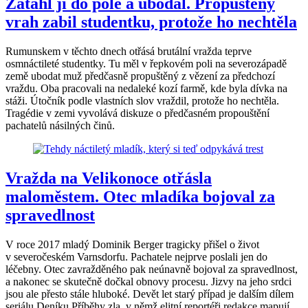
Zatáhl ji do pole a ubodal. Propuštěný
vrah zabil studentku, protože ho nechtěla
Rumunskem v těchto dnech otřásá brutální vražda teprve
osmnáctileté studentky. Tu měl v řepkovém poli na severozápadě
země ubodat muž předčasně propuštěný z vězení za předchozí
vraždu. Oba pracovali na nedaleké kozí farmě, kde byla dívka na
stáži. Útočník podle vlastních slov vraždil, protože ho nechtěla.
Tragédie v zemi vyvolává diskuze o předčasném propouštění
pachatelů násilných činů.
Vražda na Velikonoce otřásla
maloměstem. Otec mladíka bojoval za
spravedlnost
V roce 2017 mladý Dominik Berger tragicky přišel o život
v severočeském Varnsdorfu. Pachatele nejprve poslali jen do
léčebny. Otec zavražděného pak neúnavně bojoval za spravedlnost,
a nakonec se skutečně dočkal obnovy procesu. Jizvy na jeho srdci
jsou ale přesto stále hluboké. Devět let starý případ je dalším dílem
seriálu Deníku Příběhy zla, v němž elitní reportéři redakce mapují