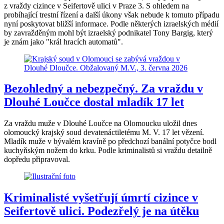
z vraždy cizince v Seifertově ulici v Praze 3. S ohledem na
probíhající trestní řízení a další úkony však nebude k tomuto případu
nyní poskytovat bližší informace. Podle některých izraelských médií
by zavražděným mohl být izraelský podnikatel Tony Bargig, který
je znám jako "král hracích automatů".
Bezohledný a nebezpečný. Za vraždu v
Dlouhé Loučce dostal mladík 17 let
Za vraždu muže v Dlouhé Loučce na Olomoucku uložil dnes
olomoucký krajský soud devatenáctiletému M. V. 17 let vězení.
Mladík muže v bývalém kravíně po předchozí banální potyčce bodl
kuchyňským nožem do krku. Podle kriminalistů si vraždu detailně
dopředu připravoval.
Kriminalisté vyšetřují úmrtí cizince v
Seifertově ulici. Podezřelý je na útěku