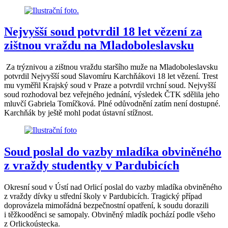
Nejvyšší soud potvrdil 18 let vězení za
zištnou vraždu na Mladoboleslavsku
Za trýznivou a zištnou vraždu staršího muže na Mladoboleslavsku
potvrdil Nejvyšší soud Slavomíru Karchňákovi 18 let vězení. Trest
mu vyměřil Krajský soud v Praze a potvrdil vrchní soud. Nejvyšší
soud rozhodoval bez veřejného jednání, výsledek ČTK sdělila jeho
mluvčí Gabriela Tomíčková. Plné odůvodnění zatím není dostupné.
Karchňák by ještě mohl podat ústavní stížnost.
Soud poslal do vazby mladíka obviněného
z vraždy studentky v Pardubicích
Okresní soud v Ústí nad Orlicí poslal do vazby mladíka obviněného
z vraždy dívky u střední školy v Pardubicích. Tragický případ
doprovázela mimořádná bezpečnostní opatření, k soudu dorazili
i těžkooděnci se samopaly. Obviněný mladík pochází podle všeho
z Orlickoústecka.