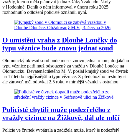
vraždy, kterou měla plánovat jedna z žákyň základní školy
v Hodoníně. Deník o něm informoval v únoru roku 2025,
rozhodnutí o odložení policisté oznámili nyní.
O umístění vraha z Dlouhé Loučky do
typu věznice bude znovu jednat soud
Olomoucký okresní soud bude muset znovu jednat o tom, do jakého
typu věznice patří muž odsouzený za vraždu v Dlouhé Loučce na
Olomoucku. Devatenáctiletého M. V. poslal krajský soud ve čtvrtek
na 17 let do nejpřísnějšího typu věznice. Z předchozího trestu by si
ale zároveň měl odpykat 2,5 roku v mírnější věznici s ostrahou.
Policisté chytili muže podezřelého z
vraždy cizince na Žižkově, dál ale mlčí
Policie ve čtvrtek vypátrala a zadržela muže, který je podezřelý