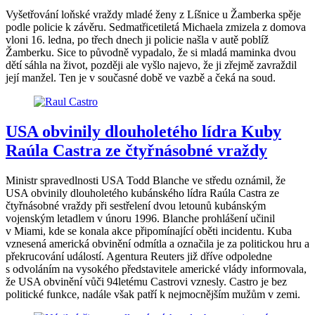
Vyšetřování loňské vraždy mladé ženy z Líšnice u Žamberka spěje
podle policie k závěru. Sedmatřicetiletá Michaela zmizela z domova
vloni 16. ledna, po třech dnech ji policie našla v autě poblíž
Žamberku. Sice to původně vypadalo, že si mladá maminka dvou
dětí sáhla na život, později ale vyšlo najevo, že ji zřejmě zavraždil
její manžel. Ten je v současné době ve vazbě a čeká na soud.
USA obvinily dlouholetého lídra Kuby
Raúla Castra ze čtyřnásobné vraždy
Ministr spravedlnosti USA Todd Blanche ve středu oznámil, že
USA obvinily dlouholetého kubánského lídra Raúla Castra ze
čtyřnásobné vraždy při sestřelení dvou letounů kubánským
vojenským letadlem v únoru 1996. Blanche prohlášení učinil
v Miami, kde se konala akce připomínající oběti incidentu. Kuba
vznesená americká obvinění odmítla a označila je za politickou hru a
překrucování událostí. Agentura Reuters již dříve odpoledne
s odvoláním na vysokého představitele americké vlády informovala,
že USA obvinění vůči 94letému Castrovi vznesly. Castro je bez
politické funkce, nadále však patří k nejmocnějším mužům v zemi.