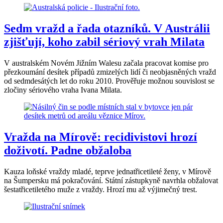
Sedm vražd a řada otazníků. V Austrálii
zjišťují, koho zabil sériový vrah Milata
V australském Novém Jižním Walesu začala pracovat komise pro
přezkoumání desítek případů zmizelých lidí či neobjasněných vražd
od sedmdesátých let do roku 2010. Prověřuje možnou souvislost se
zločiny sériového vraha Ivana Milata.
Vražda na Mírově: recidivistovi hrozí
doživotí. Padne obžaloba
Kauza loňské vraždy mladé, teprve jednatřicetileté ženy, v Mírově
na Šumpersku má pokračování. Státní zástupkyně navrhla obžalovat
šestatřicetiletého muže z vraždy. Hrozí mu až výjimečný trest.