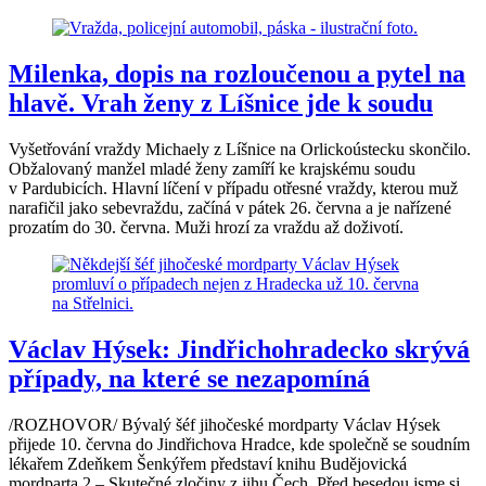
Milenka, dopis na rozloučenou a pytel na
hlavě. Vrah ženy z Líšnice jde k soudu
Vyšetřování vraždy Michaely z Líšnice na Orlickoústecku skončilo.
Obžalovaný manžel mladé ženy zamíří ke krajskému soudu
v Pardubicích. Hlavní líčení v případu otřesné vraždy, kterou muž
narafičil jako sebevraždu, začíná v pátek 26. června a je nařízené
prozatím do 30. června. Muži hrozí za vraždu až doživotí.
Václav Hýsek: Jindřichohradecko skrývá
případy, na které se nezapomíná
/ROZHOVOR/ Bývalý šéf jihočeské mordparty Václav Hýsek
přijede 10. června do Jindřichova Hradce, kde společně se soudním
lékařem Zdeňkem Šenkýřem představí knihu Budějovická
mordparta 2 – Skutečné zločiny z jihu Čech. Před besedou jsme si