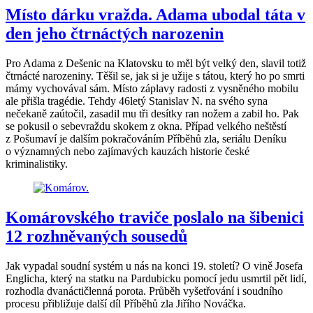
Místo dárku vražda. Adama ubodal táta v
den jeho čtrnáctých narozenin
Pro Adama z Dešenic na Klatovsku to měl být velký den, slavil totiž
čtrnácté narozeniny. Těšil se, jak si je užije s tátou, který ho po smrti
mámy vychovával sám. Místo záplavy radosti z vysněného mobilu
ale přišla tragédie. Tehdy 46letý Stanislav N. na svého syna
nečekaně zaútočil, zasadil mu tři desítky ran nožem a zabil ho. Pak
se pokusil o sebevraždu skokem z okna. Případ velkého neštěstí
z Pošumaví je dalším pokračováním Příběhů zla, seriálu Deníku
o významných nebo zajímavých kauzách historie české
kriminalistiky.
Komárovského traviče poslalo na šibenici
12 rozhněvaných sousedů
Jak vypadal soudní systém u nás na konci 19. století? O vině Josefa
Englicha, který na statku na Pardubicku pomocí jedu usmrtil pět lidí,
rozhodla dvanáctičlenná porota. Průběh vyšetřování i soudního
procesu přibližuje další díl Příběhů zla Jiřího Nováčka.