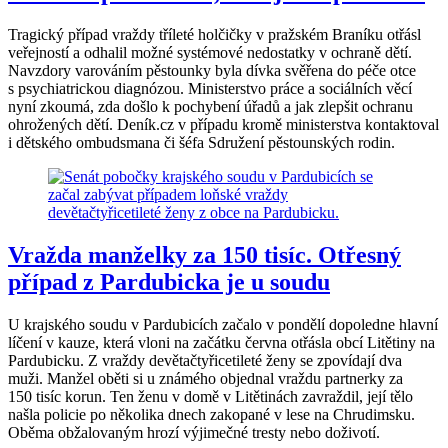
Tragický případ vraždy tříleté holčičky v pražském Braníku otřásl
veřejností a odhalil možné systémové nedostatky v ochraně dětí.
Navzdory varováním pěstounky byla dívka svěřena do péče otce
s psychiatrickou diagnózou. Ministerstvo práce a sociálních věcí
nyní zkoumá, zda došlo k pochybení úřadů a jak zlepšit ochranu
ohrožených dětí. Deník.cz v případu kromě ministerstva kontaktoval
i dětského ombudsmana či šéfa Sdružení pěstounských rodin.
Vražda manželky za 150 tisíc. Otřesný
případ z Pardubicka je u soudu
U krajského soudu v Pardubicích začalo v pondělí dopoledne hlavní
líčení v kauze, která vloni na začátku června otřásla obcí Litětiny na
Pardubicku. Z vraždy devětačtyřicetileté ženy se zpovídají dva
muži. Manžel oběti si u známého objednal vraždu partnerky za
150 tisíc korun. Ten ženu v domě v Litětinách zavraždil, její tělo
našla policie po několika dnech zakopané v lese na Chrudimsku.
Oběma obžalovaným hrozí výjimečné tresty nebo doživotí.