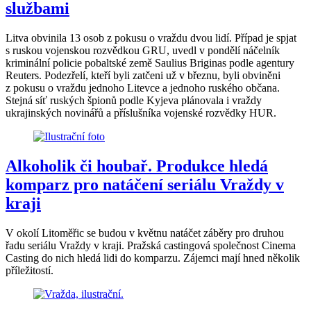
službami
Litva obvinila 13 osob z pokusu o vraždu dvou lidí. Případ je spjat
s ruskou vojenskou rozvědkou GRU, uvedl v pondělí náčelník
kriminální policie pobaltské země Saulius Briginas podle agentury
Reuters. Podezřelí, kteří byli zatčeni už v březnu, byli obviněni
z pokusu o vraždu jednoho Litevce a jednoho ruského občana.
Stejná síť ruských špionů podle Kyjeva plánovala i vraždy
ukrajinských novinářů a příslušníka vojenské rozvědky HUR.
Alkoholik či houbař. Produkce hledá
komparz pro natáčení seriálu Vraždy v
kraji
V okolí Litoměřic se budou v květnu natáčet záběry pro druhou
řadu seriálu Vraždy v kraji. Pražská castingová společnost Cinema
Casting do nich hledá lidi do komparzu. Zájemci mají hned několik
příležitostí.