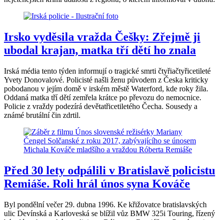
Irsko vyděsila vražda Češky: Zřejmě ji
ubodal krajan, matka tří dětí ho znala
Irská média tento týden informují o tragické smrti čtyřiačtyřicetileté
Yvety Donovalové. Policisté našli ženu původem z Česka kriticky
pobodanou v jejím domě v irském městě Waterford, kde roky žila.
Oddaná matka tří dětí zemřela krátce po převozu do nemocnice.
Policie z vraždy podezírá devětatřicetiletého Čecha. Sousedy a
známé brutální čin zdrtil.
Před 30 lety odpálili v Bratislavě policistu
Remiáše. Roli hrál únos syna Kováče
Byl pondělní večer 29. dubna 1996. Ke křižovatce bratislavských
ulic Devínská a Karloveská se blížil vůz BMW 325i Touring, řízený