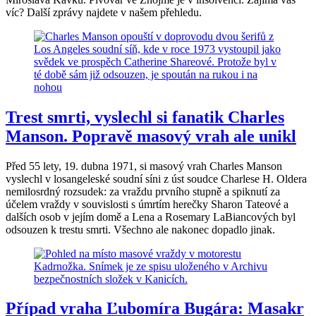
víc? Další zprávy najdete v našem přehledu.
Trest smrti, vyslechl si fanatik Charles
Manson. Popravě masový vrah ale unikl
Před 55 lety, 19. dubna 1971, si masový vrah Charles Manson
vyslechl v losangeleské soudní síni z úst soudce Charlese H. Oldera
nemilosrdný rozsudek: za vraždu prvního stupně a spiknutí za
účelem vraždy v souvislosti s úmrtím herečky Sharon Tateové a
dalších osob v jejím domě a Lena a Rosemary LaBiancových byl
odsouzen k trestu smrti. Všechno ale nakonec dopadlo jinak.
Případ vraha Ľubomíra Bugára: Masakr