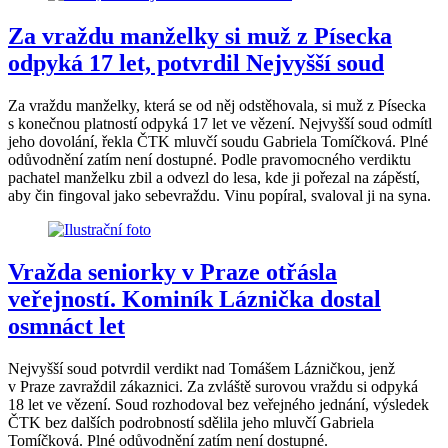
Za vraždu manželky si muž z Písecka
odpyká 17 let, potvrdil Nejvyšší soud
Za vraždu manželky, která se od něj odstěhovala, si muž z Písecka
s konečnou platností odpyká 17 let ve vězení. Nejvyšší soud odmítl
jeho dovolání, řekla ČTK mluvčí soudu Gabriela Tomíčková. Plné
odůvodnění zatím není dostupné. Podle pravomocného verdiktu
pachatel manželku zbil a odvezl do lesa, kde ji pořezal na zápěstí,
aby čin fingoval jako sebevraždu. Vinu popíral, svaloval ji na syna.
Vražda seniorky v Praze otřásla
veřejností. Kominík Láznička dostal
osmnáct let
Nejvyšší soud potvrdil verdikt nad Tomášem Lázničkou, jenž
v Praze zavraždil zákaznici. Za zvláště surovou vraždu si odpyká
18 let ve vězení. Soud rozhodoval bez veřejného jednání, výsledek
ČTK bez dalších podrobností sdělila jeho mluvčí Gabriela
Tomíčková. Plné odůvodnění zatím není dostupné.