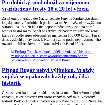
Pardubický soud uložil za nájemnou
vraždu ženy tresty 18 a 20 let vězení
Za nájemnou vraždu devětačtyřicetileté ženy na Pardubicku dnes
krajský soud v Pardubicích poslal dva muže do vězení se zvýšenou
ostrahou na 18 a 20 let. Oba nepodmíněné tresty jsou na horní
hranici trestní sazby. Senát se zabýval případem zavražděné ženy,
kterou si podle spisu objednal její manžel za 150 000 korun. Ten si
dnes vyslechl 20letý trest. J. H., který ženu podle nepravomocného
rozsudku ubil ocelovou trubkou, stráví ve vězení 18 let.
Případ Bugár nebyl výjimkou. Vraždy
vojáků se opakovaly každý rok, říká
historik
Československá lidová armáda musela za minulého režimu naplnit
kapacity, takže odveden byl skoro každý mladý muž. Vojenský
historik Prokop Tomek v rozhovoru pro Příběhy zla Jiřího Nováčka