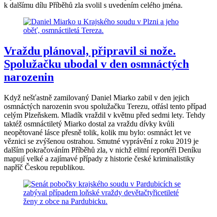
k dalšímu dílu Příběhů zla svolil s uvedením celého jména.
Vraždu plánoval, připravil si nože.
Spolužačku ubodal v den osmnáctých
narozenin
Když nešťastně zamilovaný Daniel Miarko zabil v den jejich
osmnáctých narozenin svou spolužačku Terezu, otřásl tento případ
celým Plzeňskem. Mladík vraždil v květnu před sedmi lety. Tehdy
taktéž osmnáctiletý Miarko dostal za vraždu dívky kvůli
neopětované lásce přesně tolik, kolik mu bylo: osmnáct let ve
věznici se zvýšenou ostrahou. Smutné vyprávění z roku 2019 je
dalším pokračováním Příběhů zla, v nichž elitní reportéři Deníku
mapují velké a zajímavé případy z historie české kriminalistiky
napříč Českou republikou.