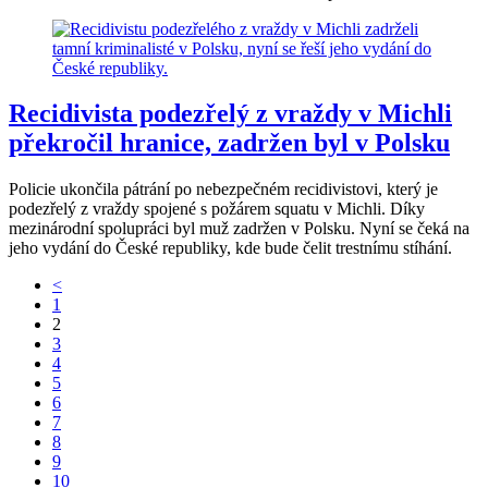
Recidivista podezřelý z vraždy v Michli
překročil hranice, zadržen byl v Polsku
Policie ukončila pátrání po nebezpečném recidivistovi, který je
podezřelý z vraždy spojené s požárem squatu v Michli. Díky
mezinárodní spolupráci byl muž zadržen v Polsku. Nyní se čeká na
jeho vydání do České republiky, kde bude čelit trestnímu stíhání.
<
1
2
3
4
5
6
7
8
9
10