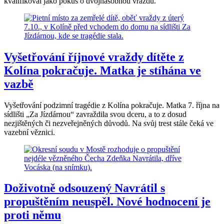
kvalifikoval jako pokus o dvojnásobnou vraždu.
Vyšetřování říjnové vraždy dítěte z
Kolína pokračuje. Matka je stíhána ve
vazbě
Vyšetřování podzimní tragédie z Kolína pokračuje. Matka 7. října na
sídlišti „Za Jízdárnou“ zavraždila svou dceru, a to z dosud
nezjištěných či nezveřejněných důvodů. Na svůj trest stále čeká ve
vazební věznici.
Doživotně odsouzený Navrátil s
propuštěním neuspěl. Nové hodnocení je
proti němu