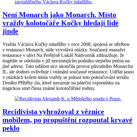
Není Monarch jako Monarch. Místo
vraždy kolotočáře Kočky hledají lidé
jinde
Vražda Václava Kočky mladšího v roce 2008, spojená se střelbou
v restauraci Monarch, stále vyvolává otázky. Současný manažer
restaurace v ulivi Na Perštýně Lukáš Nádvorník zdůrazňuje, že
tragédie se odehrála v již neexistujícím podniku stejného jména na
jiné adrese. Tato událost sice ukončila provoz původního Monarchu
II., ale dodnes ovlivňuje i vnímání současné restaurace. Udělat jasno
v otázkách kolem místa vraždy se pokusí toto pokračování seriálu
Deníku Příběhy zla, které navazuje na páteční vzpomínku na
tragickou smrt člena známé kolotočářské rodiny.
Recidivista vyhrožoval z věznice
mobilem, po propuštění rozpoutal krvavé
peklo