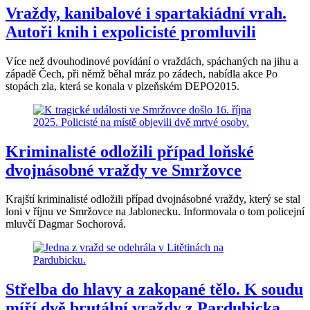
Vraždy, kanibalové i spartakiádní vrah.
Autoři knih i expolicisté promluvili
Více než dvouhodinové povídání o vraždách, spáchaných na jihu a
západě Čech, při němž běhal mráz po zádech, nabídla akce Po
stopách zla, která se konala v plzeňském DEPO2015.
Kriminalisté odložili případ loňské
dvojnásobné vraždy ve Smržovce
Krajští kriminalisté odložili případ dvojnásobné vraždy, který se stal
loni v říjnu ve Smržovce na Jablonecku. Informovala o tom policejní
mluvčí Dagmar Sochorová.
Střelba do hlavy a zakopané tělo. K soudu
míří dvě brutální vraždy z Pardubicka