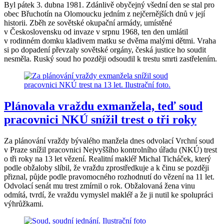
Byl pátek 3. dubna 1981. Zdánlivě obyčejný všední den se stal pro
obec Břuchotín na Olomoucku jedním z nejčernějších dnů v její
historii. Zběh ze sovětské okupační armády, umístěné
v Československu od invaze v srpnu 1968, ten den umlátil
v rodinném domku kladivem matku se dvěma malými dětmi. Vraha
si po dopadení převzaly sovětské orgány, česká justice ho soudit
nesměla. Ruský soud ho později odsoudil k trestu smrti zastřelením.
Plánovala vraždu exmanžela, teď soud
pracovnici NKÚ snížil trest o tři roky
Za plánování vraždy bývalého manžela dnes odvolací Vrchní soud
v Praze snížil pracovnici Nejvyššího kontrolního úřadu (NKÚ) trest
o tři roky na 13 let vězení. Realitní makléř Michal Ticháček, který
podle obžaloby slíbil, že vraždu zprostředkuje a k činu se později
přiznal, půjde podle pravomocného rozhodnutí do vězení na 11 let.
Odvolací senát mu trest zmírnil o rok. Obžalovaná žena vinu
odmítá, tvrdí, že vraždu vymyslel makléř a že ji nutil ke spolupráci
výhrůžkami.