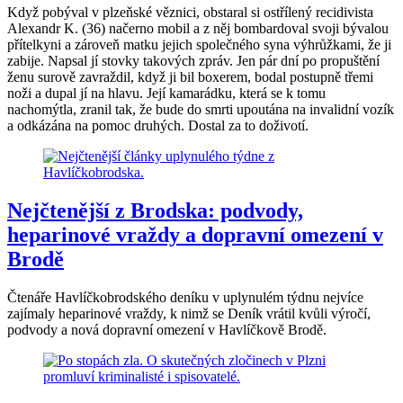
Když pobýval v plzeňské věznici, obstaral si ostřílený recidivista
Alexandr K. (36) načerno mobil a z něj bombardoval svoji bývalou
přítelkyni a zároveň matku jejich společného syna výhrůžkami, že ji
zabije. Napsal jí stovky takových zpráv. Jen pár dní po propuštění
ženu surově zavraždil, když ji bil boxerem, bodal postupně třemi
noži a dupal jí na hlavu. Její kamarádku, která se k tomu
nachomýtla, zranil tak, že bude do smrti upoutána na invalidní vozík
a odkázána na pomoc druhých. Dostal za to doživotí.
Nejčtenější z Brodska: podvody,
heparinové vraždy a dopravní omezení v
Brodě
Čtenáře Havlíčkobrodského deníku v uplynulém týdnu nejvíce
zajímaly heparinové vraždy, k nimž se Deník vrátil kvůli výročí,
podvody a nová dopravní omezení v Havlíčkově Brodě.