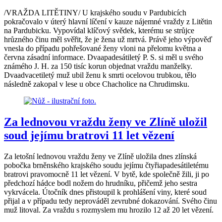
/VRAŽDA LITĚTINY/ U krajského soudu v Pardubicích
pokračovalo v úterý hlavní líčení v kauze nájemné vraždy z Litětin
na Pardubicku. Vypovídal klíčový svědek, kterému se strůjce
hrůzného činu měl svěřit, že je žena už mrtvá. Právě jeho výpověď
vnesla do případu pohřešované ženy vloni na přelomu května a
června zásadní informace. Dvaapadesátiletý P. S. si měl u svého
známého J. H. za 150 tisíc korun objednat vraždu manželky.
Dvaadvacetiletý muž ubil ženu k smrti ocelovou trubkou, tělo
následně zakopal v lese u obce Chacholice na Chrudimsku.
Za lednovou vraždu ženy ve Zlíně uložil
soud jejímu bratrovi 11 let vězení
Za letošní lednovou vraždu ženy ve Zlíně uložila dnes zlínská
pobočka brněnského krajského soudu jejímu čtyřiapadesátiletému
bratrovi pravomocně 11 let vězení. V bytě, kde společně žili, ji po
předchozí hádce bodl nožem do hrudníku, přičemž jeho sestra
vykrvácela. Útočník dnes přistoupil k prohlášení viny, které soud
přijal a v případu tedy neprováděl zevrubné dokazování. Svého činu
muž litoval. Za vraždu s rozmyslem mu hrozilo 12 až 20 let vězení.