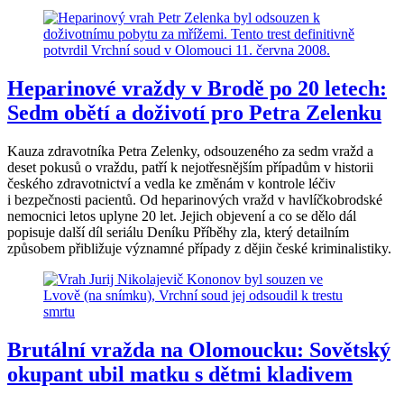
Heparinové vraždy v Brodě po 20 letech:
Sedm obětí a doživotí pro Petra Zelenku
Kauza zdravotníka Petra Zelenky, odsouzeného za sedm vražd a
deset pokusů o vraždu, patří k nejotřesnějším případům v historii
českého zdravotnictví a vedla ke změnám v kontrole léčiv
i bezpečnosti pacientů. Od heparinových vražd v havlíčkobrodské
nemocnici letos uplyne 20 let. Jejich objevení a co se dělo dál
popisuje další díl seriálu Deníku Příběhy zla, který detailním
způsobem přibližuje významné případy z dějin české kriminalistiky.
Brutální vražda na Olomoucku: Sovětský
okupant ubil matku s dětmi kladivem