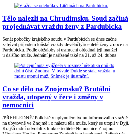
Tělo nalezli na Chrudimsku. Soud začíná
projednávat vraždu ženy z Pardubicka
Senát pobočky krajského soudu v Pardubicích se dnes začne
zabývat případem loňské vraždy devětačtyřicetileté ženy z obce na
Pardubicku. Podle obžaloby si usmrcení objednal její manžel
u dalšího muže. Jednání je nařízené také na 21. až 24. dubna.
Co se dělo na Znojemsku? Brutální
vražda, utopený v řece i změny v
nemocnici
/PŘEHLEDNĚ/ Policisté v uplynulém týdnu informovali o vraždě
na ubytovně ve Znojmě i o nálezu těla muže, který se utopil v Dyji.
Krajští radní odvolali z funkce ředitele Nemocnice Znojmo
Miroslava Kavku. Pivovar ve Znojmě je v insolvenci. Zajímá vás