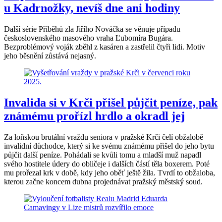
u Kadrnožky, nevíš dne ani hodiny
Další série Příběhů zla Jiřího Nováčka se věnuje případu
československého masového vraha Ľubomíra Bugára.
Bezproblémový voják zběhl z kasáren a zastřelil čtyři lidi. Motiv
jeho běsnění zůstává nejasný.
Invalida si v Krči přišel půjčit peníze, pak
známému prořízl hrdlo a okradl jej
Za loňskou brutální vraždu seniora v pražské Krči čelí obžalobě
invalidní důchodce, který si ke svému známému přišel do jeho bytu
půjčit další peníze. Pohádali se kvůli tomu a mladší muž napadl
svého hostitele údery do obličeje i dalších částí těla boxerem. Poté
mu prořezal krk v době, kdy jeho oběť ještě žila. Tvrdí to obžaloba,
kterou začne koncem dubna projednávat pražský městský soud.