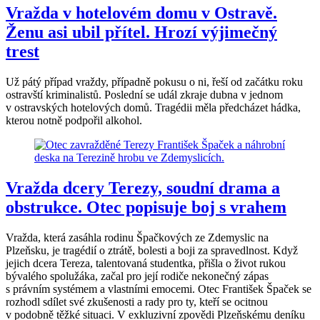
Vražda v hotelovém domu v Ostravě.
Ženu asi ubil přítel. Hrozí výjimečný
trest
Už pátý případ vraždy, případně pokusu o ni, řeší od začátku roku
ostravští kriminalistů. Poslední se udál zkraje dubna v jednom
v ostravských hotelových domů. Tragédii měla předcházet hádka,
kterou notně podpořil alkohol.
Vražda dcery Terezy, soudní drama a
obstrukce. Otec popisuje boj s vrahem
Vražda, která zasáhla rodinu Špačkových ze Zdemyslic na
Plzeňsku, je tragédií o ztrátě, bolesti a boji za spravedlnost. Když
jejich dcera Tereza, talentovaná studentka, přišla o život rukou
bývalého spolužáka, začal pro její rodiče nekonečný zápas
s právním systémem a vlastními emocemi. Otec František Špaček se
rozhodl sdílet své zkušenosti a rady pro ty, kteří se ocitnou
v podobně těžké situaci. V exkluzivní zpovědi Plzeňskému deníku