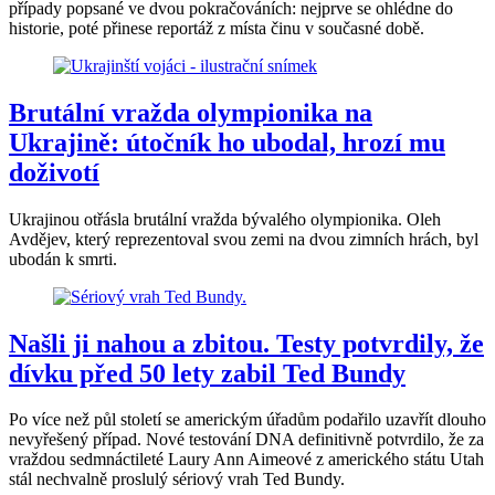
případy popsané ve dvou pokračováních: nejprve se ohlédne do
historie, poté přinese reportáž z místa činu v současné době.
Brutální vražda olympionika na
Ukrajině: útočník ho ubodal, hrozí mu
doživotí
Ukrajinou otřásla brutální vražda bývalého olympionika. Oleh
Avdějev, který reprezentoval svou zemi na dvou zimních hrách, byl
ubodán k smrti.
Našli ji nahou a zbitou. Testy potvrdily, že
dívku před 50 lety zabil Ted Bundy
Po více než půl století se americkým úřadům podařilo uzavřít dlouho
nevyřešený případ. Nové testování DNA definitivně potvrdilo, že za
vraždou sedmnáctileté Laury Ann Aimeové z amerického státu Utah
stál nechvalně proslulý sériový vrah Ted Bundy.