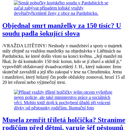
Objednal smrt manželky za 150 tisíc? U
soudu padla šokující slova
/VRAŽDA LITĚTINY/ Neshody v manželství a spory o majetek
stály zřejmě za vraždou manželky na objednávku v Litětinách na
Pardubicku, ke které došlo vloni na konci května. „Její manžel mi
říkal, že dá komukoliv 150 tisíc korun, kdo se jí zbaví a uklidí ji,“
vypověděl obžalovaný dvaadvacetiletý J. H., který nakonec ženu
skutečně zavraždil a její tělo zakopal v lese na Chrudimsku. Jemu
i manželovi, který hrůzný čin podle obžaloby zosnoval, hrozí 15 až
20 let vězení nebo výjimečný trest.
Musela zemřít tříletá holčička? Straníme
rodičům před dětmi, varuje šéf pěstounů