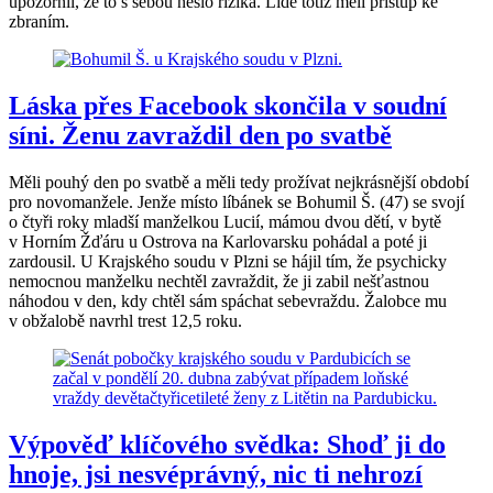
upozornil, že to s sebou neslo rizika. Lidé totiž měli přístup ke
zbraním.
Láska přes Facebook skončila v soudní
síni. Ženu zavraždil den po svatbě
Měli pouhý den po svatbě a měli tedy prožívat nejkrásnější období
pro novomanžele. Jenže místo líbánek se Bohumil Š. (47) se svojí
o čtyři roky mladší manželkou Lucií, mámou dvou dětí, v bytě
v Horním Žďáru u Ostrova na Karlovarsku pohádal a poté ji
zardousil. U Krajského soudu v Plzni se hájil tím, že psychicky
nemocnou manželku nechtěl zavraždit, že ji zabil nešťastnou
náhodou v den, kdy chtěl sám spáchat sebevraždu. Žalobce mu
v obžalobě navrhl trest 12,5 roku.
Výpověď klíčového svědka: Shoď ji do
hnoje, jsi nesvéprávný, nic ti nehrozí