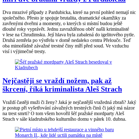
Dva mrazivé případy z Pardubicka, které na první pohled nemají nic
společného. Přesto je spojuje brutalita, dramatické okamžiky za
zavřenými dveřmi a momenty, o kterých si místní budou ještě
dlouhé roky vyprávět. Jednu zavražděnou oběť našli kriminalisté
v lese na Chrudimsku. Její hlava byla zabalená do igelitového pytle.
Druhá zemřela po výstřelu v domě nedaleko centra Přelouče. Teď
oba mimořádně závažné trestné činy míří před soud. Ve vzduchu
visí i výjimečné tresty.
Nejčastěji se vraždí nožem, pak až
škrcení, říká kriminalista Aleš Strach
Vraždí častěji muži či ženy? Jaká je nejčastější vražedná zbraň? Jaký
je postup při vyšetřování závažných trestných činů či jaký má názor
na trest smrti? O tom všem hovořil šéf pražské mordparty Aleš
Strach v sále kladrubského kulturního domu v pátek 10. dubna.