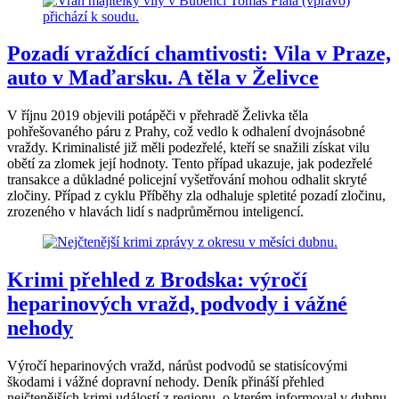
Pozadí vraždící chamtivosti: Vila v Praze,
auto v Maďarsku. A těla v Želivce
V říjnu 2019 objevili potápěči v přehradě Želivka těla
pohřešovaného páru z Prahy, což vedlo k odhalení dvojnásobné
vraždy. Kriminalisté již měli podezřelé, kteří se snažili získat vilu
obětí za zlomek její hodnoty. Tento případ ukazuje, jak podezřelé
transakce a důkladné policejní vyšetřování mohou odhalit skryté
zločiny. Případ z cyklu Příběhy zla odhaluje spletité pozadí zločinu,
zrozeného v hlavách lidí s nadprůměrnou inteligencí.
Krimi přehled z Brodska: výročí
heparinových vražd, podvody i vážné
nehody
Výročí heparinových vražd, nárůst podvodů se statisícovými
škodami i vážné dopravní nehody. Deník přináší přehled
nejčtenějších krimi událostí z regionu, o kterém informoval v dubnu.