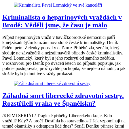
Kriminalista o heparinových vraždách v
Brodě: Věděli jsme, že času je málo
Případ heparinových vražd v havlíčkobrodské nemocnici patří
k nejzásadnějším kauzám novodobé české kriminalistiky. Deník
řádění petra Zelenky popsal v dalším z Příběhů zla, seriálu, který
sleduje nejzávažnější a nejzajímavější případy české kriminalistiky.
Pavel Lomnický, který byl u jeho rozkrytí od samého začátku,
v rozhovoru pro Deník po dvaceti letech od případu popisuje, jak
policie postupovala, proč rychle pochopila, že nejde o náhodu, a jak
složité bylo jednotlivé vraždy prokázat.
Záhadná smrt liberecké zdravotní sestry.
Rozstříleli vraha ve Španělsku?
/KRIMI SERIÁL/ Tragické příběhy Libereckého kraje. Kdo
vraždil? Kdy? A proč? Dostihla ho spravedlnost? Jak vzpomínají na
temné okamžiky s odstupem lidé dnes? Seriál Deníku přinese krimi