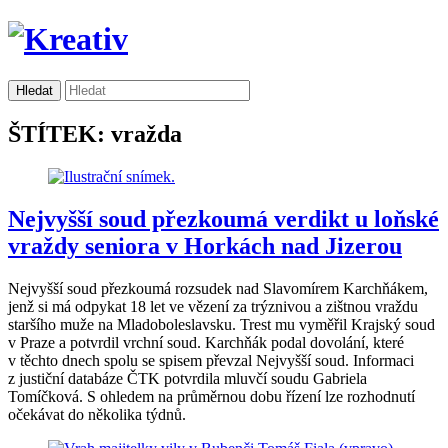
ŠTÍTEK: vražda
Nejvyšší soud přezkoumá verdikt u loňské
vraždy seniora v Horkách nad Jizerou
Nejvyšší soud přezkoumá rozsudek nad Slavomírem Karchňákem,
jenž si má odpykat 18 let ve vězení za trýznivou a zištnou vraždu
staršího muže na Mladoboleslavsku. Trest mu vyměřil Krajský soud
v Praze a potvrdil vrchní soud. Karchňák podal dovolání, které
v těchto dnech spolu se spisem převzal Nejvyšší soud. Informaci
z justiční databáze ČTK potvrdila mluvčí soudu Gabriela
Tomíčková. S ohledem na průměrnou dobu řízení lze rozhodnutí
očekávat do několika týdnů.