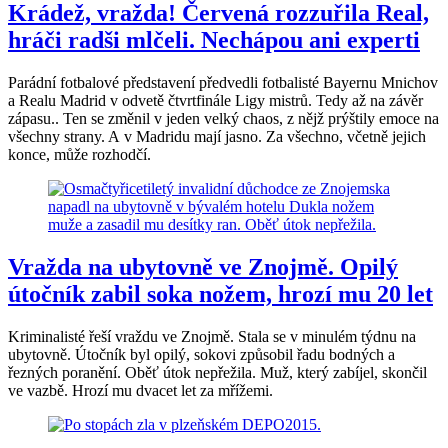
Krádež, vražda! Červená rozzuřila Real,
hráči radši mlčeli. Nechápou ani experti
Parádní fotbalové představení předvedli fotbalisté Bayernu Mnichov
a Realu Madrid v odvetě čtvrtfinále Ligy mistrů. Tedy až na závěr
zápasu.. Ten se změnil v jeden velký chaos, z nějž prýštily emoce na
všechny strany. A v Madridu mají jasno. Za všechno, včetně jejich
konce, může rozhodčí.
Vražda na ubytovně ve Znojmě. Opilý
útočník zabil soka nožem, hrozí mu 20 let
Kriminalisté řeší vraždu ve Znojmě. Stala se v minulém týdnu na
ubytovně. Útočník byl opilý, sokovi způsobil řadu bodných a
řezných poranění. Oběť útok nepřežila. Muž, který zabíjel, skončil
ve vazbě. Hrozí mu dvacet let za mřížemi.