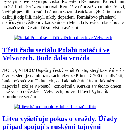
bývalým slovenským policistou Róbertem Remiášem. Patnáct minut
po 22. hodině vůz explodoval. Remiáš v něm zaživa uhořel. Vrazi,
kteří připevnili na zadní nápravu vozu plastickou výbušninu a na
dálku ji odpálili, nebyli nikdy dopadeni. Remiášovo přátelství
s klíčovým svědkem v kauze únosu Michala Kováče mladšího ale
naznačovalo, že atentát souvisí právě s ní.
Třetí řadu seriálu Polabí natáčí i ve
Velvarech. Bude další vražda
/FOTO, VIDEO/ Úspěšný český seriál Polabí, který každé úterý a
čtvrtek sleduje na obrazovkách televize Prima až 700 tisíc diváků,
bude pokračovat. Tvůrci chystají aktuálně třetí řadu. Jak název
napovídá, točí se v Polabí - konkrétně v Kersku a v těchto dnech
také ve středočeských Velvarech, potvrdil Pavel Vyhnalík
z produkce seriálu.
Litva vyšetřuje pokus o vraždy. Úřady
případ spojují s ruskými tajnými