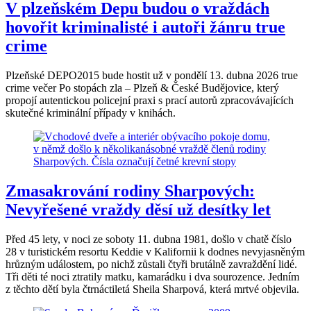
V plzeňském Depu budou o vraždách
hovořit kriminalisté i autoři žánru true
crime
Plzeňské DEPO2015 bude hostit už v pondělí 13. dubna 2026 true
crime večer Po stopách zla – Plzeň & České Budějovice, který
propojí autentickou policejní praxi s prací autorů zpracovávajících
skutečné kriminální případy v knihách.
Zmasakrování rodiny Sharpových:
Nevyřešené vraždy děsí už desítky let
Před 45 lety, v noci ze soboty 11. dubna 1981, došlo v chatě číslo
28 v turistickém resortu Keddie v Kalifornii k dodnes nevyjasněným
hrůzným událostem, po nichž zůstali čtyři brutálně zavraždění lidé.
Tři děti té noci ztratily matku, kamarádku i dva sourozence. Jedním
z těchto dětí byla čtrnáctiletá Sheila Sharpová, která mrtvé objevila.