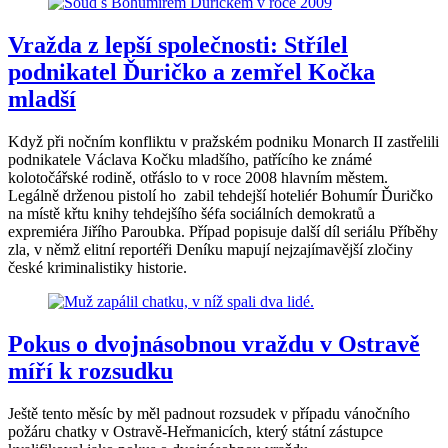
Vražda z lepší společnosti: Střílel
podnikatel Ďuričko a zemřel Kočka
mladší
Když při nočním konfliktu v pražském podniku Monarch II zastřelili
podnikatele Václava Kočku mladšího, patřícího ke známé
kolotočářské rodině, otřáslo to v roce 2008 hlavním městem.
Legálně drženou pistolí ho zabil tehdejší hoteliér Bohumír Ďuričko
na místě křtu knihy tehdejšího šéfa sociálních demokratů a
expremiéra Jiřího Paroubka. Případ popisuje další díl seriálu Příběhy
zla, v němž elitní reportéři Deníku mapují nejzajímavější zločiny
české kriminalistiky historie.
Pokus o dvojnásobnou vraždu v Ostravě
míří k rozsudku
Ještě tento měsíc by měl padnout rozsudek v případu vánočního
požáru chatky v Ostravě-Heřmanicích, který státní zástupce