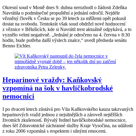
Okresní soud v Mostě dnes 9. dubna nerozhodl o žádosti Zdeňka
Navrátila o podmínečné propuštění a jednání odročil. Nejdéle
vězněný člověk v Česku se po 39 letech za mřížemi opět pokusil
dostat na svobodu. Tentokrát však soud obdržel nové hodnocení
z věznice v Bělušicích, kde si Navrátil trest aktuálně odpykává, a to
vyznělo velmi negativně. „Jednání je odročeno na 4. června v 8:30
hodin, bude potřeba další výslech znalce,“ uvedl předseda senátu
Benno Eichler.
Heparinové vraždy: Kaňkovský
vzpomíná na šok v havlíčkobrodské
nemocnici
I po dvaceti letech zůstává pro Víta Kaňkovského kauza takzvaných
heparinových vražd jednou z nejsilnějších a zároveň nejtěžších
životních zkušeností. Bývalý ředitel havlíčkobrodské nemocnice,
dnes šéf Zdravotnické záchranné služby Kraje Vysočina, na události
z roku 2006 vzpomíná s respektem i silnými emocemi.