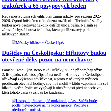
traktůrek a 65 posypových beden
Rada města Jičína schválila plán zimní údržby pro sezónu 2025–
2026. Oproti loňskému roku dozná rozšíření – Technické služby
budou nově ošetřovat několik dalších ulic a pěšin. Na sníh se
zároveň chystá i nová technika, která posílí vozový park
městských služeb.
Dušičky na Českolipsku: Hřbitovy budou
otevřené déle, pozor na nenechavce
Památku zesnulých, nebo také Dušičky, si lidé připomínají vždy
2. listopadu, což letos připadá na neděli. Hřbitovy na Českolipsku
očekávají zvýšenou návštěvnost, a proto v některých městech
prodlužují otevírací hodiny, aby lidé mohli v klidu vzpomínat na své
blízké i večer. Policisté vyzývají k obezřetnosti před nenechavci,
kteří tohoto času využívají ke krádežím.