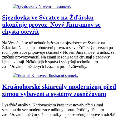
Sjezdovka ve Svratce na Žďársku
ukončuje provoz. Nový Jimramov se
chystá otevřít
Na Vysočině se už nebude lyžovat na sjezdovce ve Svratce na
Žďársku. Naopak na obnovení provozu se ve Žďárských vrších po
roční přestávce připravuje skiareál v Novém Jimramově, u něhož se
změnili provozovatelé. Na zimní sezonu se už chystají sjezdovky
i jinde v kraji. Někde jejich správci vylepšují techniku pro
zasněžování, u některých i zázemí pro návštěvníky.
Krušnohorské skiareály modernizují před
zimou vybavení a systémy zasněžování
Lyžařské areály v Karlovarském kraji investovaly před zimní
sezonou do své modernizace miliony korun. Pořídily děla pro
zasněžování umělým sněhem, rolby nebo se věnují obnově a údržbě