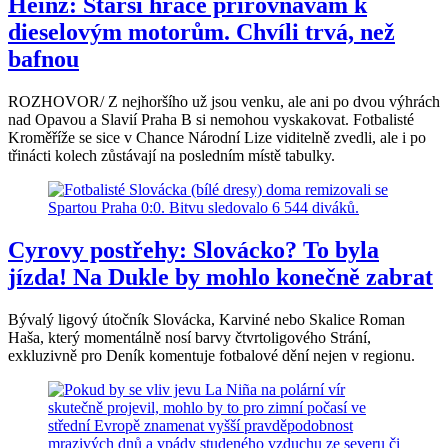
Heinz: Starší hráče přirovnávám k
dieselovým motorům. Chvíli trvá, než
bafnou
ROZHOVOR/ Z nejhoršího už jsou venku, ale ani po dvou výhrách
nad Opavou a Slavií Praha B si nemohou vyskakovat. Fotbalisté
Kroměříže se sice v Chance Národní Lize viditelně zvedli, ale i po
třinácti kolech zůstávají na posledním místě tabulky.
Cyrovy postřehy: Slovácko? To byla
jízda! Na Dukle by mohlo konečně zabrat
Bývalý ligový útočník Slovácka, Karviné nebo Skalice Roman
Haša, který momentálně nosí barvy čtvrtoligového Strání,
exkluzivně pro Deník komentuje fotbalové dění nejen v regionu.