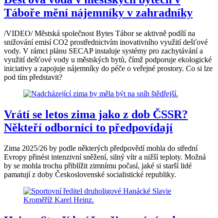
Táboře mění nájemníky v zahradníky
/VIDEO/ Městská společnost Bytes Tábor se aktivně podílí na
snižování emisí CO2 prostřednictvím inovativního využití dešťové
vody. V rámci plánu SECAP instaluje systémy pro zachytávání a
využití dešťové vody u městských bytů, čímž podporuje ekologické
iniciativy a zapojuje nájemníky do péče o veřejné prostory. Co si lze
pod tím představit?
Vrátí se letos zima jako z dob ČSSR?
Někteří odborníci to předpovídají
Zima 2025/26 by podle některých předpovědí mohla do střední
Evropy přinést intenzivní sněžení, silný vítr a nižší teploty. Možná
by se mohla trochu přiblížit zimnímu počasí, jaké si starší lidé
pamatují z doby Československé socialistické republiky.