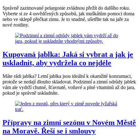
Správně zazimované pelargonie zvládnou přežít do dalšího roku.
Vyberte si ze 4 osvědčených způsobů, jak muškátům pomoci doma
nebo ve sklepě přečkat zimu. Je to snadné, ušetříte tak na jaře za
nové rostliny.
Kupovaná jablka: Jaká si vybrat a jak je
uskladnit, aby vydržela co nejdéle
Máte rádi jablka? Letní jablka jsou ideální k okamžité konzumaci,
protože se nedají dlouho skladovat. Podzimní a zimní odrůdy jablek
vám ale vydrží chutné, šťavnaté, voňavé a plné vitaminů až do jara,
pokud je správně uskladníte.
Přípravy na zimní sezónu v Novém Městě
na Moravě. Řeší se i smlouvy