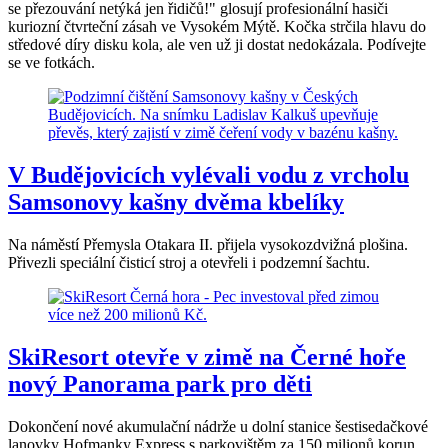
se přezouvání netýká jen řidičů!" glosují profesionální hasiči
kuriozní čtvrteční zásah ve Vysokém Mýtě. Kočka strčila hlavu do
středové díry disku kola, ale ven už ji dostat nedokázala. Podívejte
se ve fotkách.
V Budějovicích vylévali vodu z vrcholu
Samsonovy kašny dvěma kbelíky
Na náměstí Přemysla Otakara II. přijela vysokozdvižná plošina.
Přivezli speciální čisticí stroj a otevřeli i podzemní šachtu.
SkiResort otevře v zimě na Černé hoře
nový Panorama park pro děti
Dokončení nové akumulační nádrže u dolní stanice šestisedačkové
lanovky Hofmanky Express s parkovištěm za 150 milionů korun,