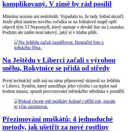
komplikovaný. V zimě by rád posílil
Minulou sezonu ani nedohráli. Vypadalo to, že tady fotbal skončí.
Jenže před startem nového ročníku se na fotbalové mapě opět
objevil tým TJ Nepomyšl, který startuje v deváté lize na Lounsku.
Podzim ale zatím není takový, jaký si v klubu přáli.
Na Ještědu v Liberci začali s výrobou
sněhu, Rokytnice se přidá od středy
První technický sníh má na zimu připravený skiareál na Ještědu
v Liberci. Systém, který umožňuje jeho výrobu i za teplot nad
bodem mrazu, spustil provozovatel městského střediska v pondělí.
Přezimování muškátů: 4 jednoduché
metody, jak ušetřit za nové rostliny