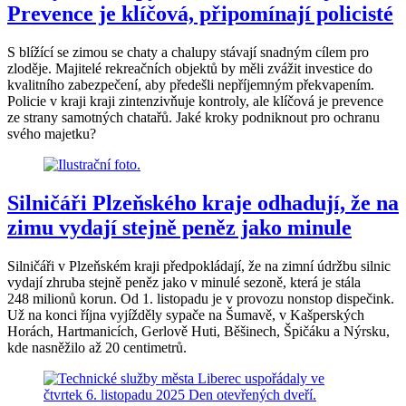
Prevence je klíčová, připomínají policisté
S blížící se zimou se chaty a chalupy stávají snadným cílem pro
zloděje. Majitelé rekreačních objektů by měli zvážit investice do
kvalitního zabezpečení, aby předešli nepříjemným překvapením.
Policie v kraji kraji zintenzivňuje kontroly, ale klíčová je prevence
ze strany samotných chatařů. Jaké kroky podniknout pro ochranu
svého majetku?
Silničáři Plzeňského kraje odhadují, že na
zimu vydají stejně peněz jako minule
Silničáři v Plzeňském kraji předpokládají, že na zimní údržbu silnic
vydají zhruba stejně peněz jako v minulé sezoně, která je stála
248 milionů korun. Od 1. listopadu je v provozu nonstop dispečink.
Už na konci října vyjížděly sypače na Šumavě, v Kašperských
Horách, Hartmanicích, Gerlově Huti, Běšinech, Špičáku a Nýrsku,
kde nasněžilo až 20 centimetrů.