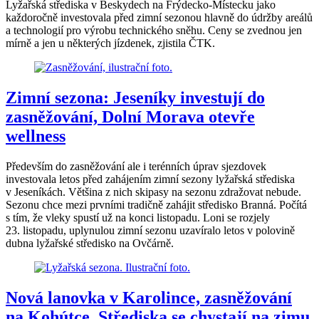
Lyžařská střediska v Beskydech na Frýdecko-Místecku jako
každoročně investovala před zimní sezonou hlavně do údržby areálů
a technologií pro výrobu technického sněhu. Ceny se zvednou jen
mírně a jen u některých jízdenek, zjistila ČTK.
Zimní sezona: Jeseníky investují do
zasněžování, Dolní Morava otevře
wellness
Především do zasněžování ale i terénních úprav sjezdovek
investovala letos před zahájením zimní sezony lyžařská střediska
v Jeseníkách. Většina z nich skipasy na sezonu zdražovat nebude.
Sezonu chce mezi prvními tradičně zahájit středisko Branná. Počítá
s tím, že vleky spustí už na konci listopadu. Loni se rozjely
23. listopadu, uplynulou zimní sezonu uzavíralo letos v polovině
dubna lyžařské středisko na Ovčárně.
Nová lanovka v Karolince, zasněžování
na Kohútce. Střediska se chystají na zimu