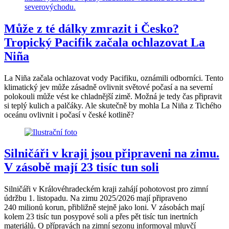
Může z té dálky zmrazit i Česko?
Tropický Pacifik začala ochlazovat La
Niña
La Niña začala ochlazovat vody Pacifiku, oznámili odborníci. Tento
klimatický jev může zásadně ovlivnit světové počasí a na severní
polokouli může vést ke chladnější zimě. Možná je tedy čas připravit
si teplý kulich a palčáky. Ale skutečně by mohla La Niña z Tichého
oceánu ovlivnit i počasí v české kotlině?
Silničáři v kraji jsou připraveni na zimu.
V zásobě mají 23 tisíc tun soli
Silničáři v Královéhradeckém kraji zahájí pohotovost pro zimní
údržbu 1. listopadu. Na zimu 2025/2026 mají připraveno
240 milionů korun, přibližně stejně jako loni. V zásobách mají
kolem 23 tisíc tun posypové soli a přes pět tisíc tun inertních
materiálů. O přípravách na zimní sezonu informoval mluvčí