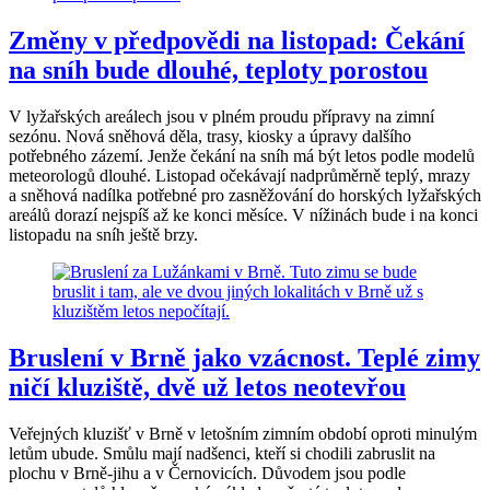
Změny v předpovědi na listopad: Čekání
na sníh bude dlouhé, teploty porostou
V lyžařských areálech jsou v plném proudu přípravy na zimní
sezónu. Nová sněhová děla, trasy, kiosky a úpravy dalšího
potřebného zázemí. Jenže čekání na sníh má být letos podle modelů
meteorologů dlouhé. Listopad očekávají nadprůměrně teplý, mrazy
a sněhová nadílka potřebné pro zasněžování do horských lyžařských
areálů dorazí nejspíš až ke konci měsíce. V nížinách bude i na konci
listopadu na sníh ještě brzy.
Bruslení v Brně jako vzácnost. Teplé zimy
ničí kluziště, dvě už letos neotevřou
Veřejných kluzišť v Brně v letošním zimním období oproti minulým
letům ubude. Smůlu mají nadšenci, kteří si chodili zabruslit na
plochu v Brně-jihu a v Černovicích. Důvodem jsou podle