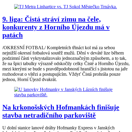
9. liga: Čistá stráví zimu na čele,
konkurenty z Horního Újezdu má v
patách
/OKRESNÍ FOTBAL/ Kompletních třináct kol má za sebou
nejnižší okresní fotbalová soutěž mužů. Dění v deváté lize během
podzimní části vykrystalizovalo jednoznačným způsobem, a to tak,
že na špici tabulky výrazně odskočily celky Čisté a Horního Újezdu,
mezi kterými se bude s pravděpodobností hraničící s jistotou na jaře
rozhodovat o vítězi a postupujícím. Vždyť Čistá prohrála pouze
jednou, Horní Újezd dvakrát.
Na krkonošských Hofmankách finišuje
stavba netradičního parkoviště
U dolní stanice lanové dráhy Hofmanky Express v Janských