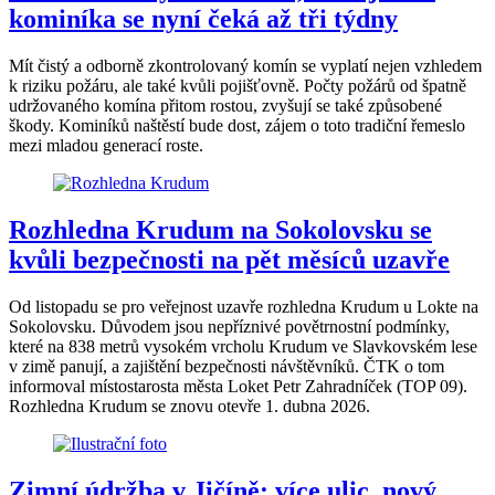
kominíka se nyní čeká až tři týdny
Mít čistý a odborně zkontrolovaný komín se vyplatí nejen vzhledem
k riziku požáru, ale také kvůli pojišťovně. Počty požárů od špatně
udržovaného komína přitom rostou, zvyšují se také způsobené
škody. Kominíků naštěstí bude dost, zájem o toto tradiční řemeslo
mezi mladou generací roste.
Rozhledna Krudum na Sokolovsku se
kvůli bezpečnosti na pět měsíců uzavře
Od listopadu se pro veřejnost uzavře rozhledna Krudum u Lokte na
Sokolovsku. Důvodem jsou nepříznivé povětrnostní podmínky,
které na 838 metrů vysokém vrcholu Krudum ve Slavkovském lese
v zimě panují, a zajištění bezpečnosti návštěvníků. ČTK o tom
informoval místostarosta města Loket Petr Zahradníček (TOP 09).
Rozhledna Krudum se znovu otevře 1. dubna 2026.
Zimní údržba v Jičíně: více ulic, nový