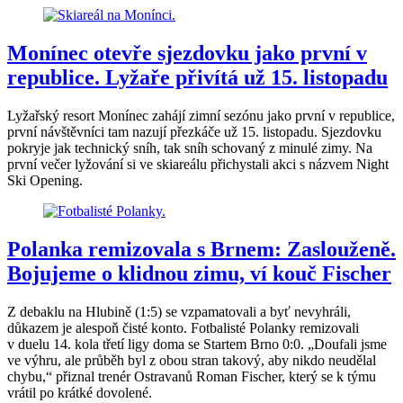
Monínec otevře sjezdovku jako první v
republice. Lyžaře přivítá už 15. listopadu
Lyžařský resort Monínec zahájí zimní sezónu jako první v republice,
první návštěvníci tam nazují přezkáče už 15. listopadu. Sjezdovku
pokryje jak technický sníh, tak sníh schovaný z minulé zimy. Na
první večer lyžování si ve skiareálu přichystali akci s názvem Night
Ski Opening.
Polanka remizovala s Brnem: Zaslouženě.
Bojujeme o klidnou zimu, ví kouč Fischer
Z debaklu na Hlubině (1:5) se vzpamatovali a byť nevyhráli,
důkazem je alespoň čisté konto. Fotbalisté Polanky remizovali
v duelu 14. kola třetí ligy doma se Startem Brno 0:0. „Doufali jsme
ve výhru, ale průběh byl z obou stran takový, aby nikdo neudělal
chybu,“ přiznal trenér Ostravanů Roman Fischer, který se k týmu
vrátil po krátké dovolené.