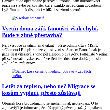
Lázních bude opět možné parkovat. Probíhají tam dokončovací
práce na stavbě parkoviště, které vzniklo netradičním způsobem.
Lyžařům bude k dispozici v blížící se zimní sezoně.
Vsetín doma září, fanoušci však chybí.
Bude v zimě přestavba?
Na Tyršovce zaváhali jen dvakrát – při úvodním křtu v MSFL
s Olomoucí B a při remíze v nastavení se Startem Brno. Jinak je to
jízda: šest vítězství, z toho pět alespoň o dva góly. Fotbalisté Vsetína
při své nováčkovské sezoně ve třetí lize důsledně dodržují heslo
„můj dům, můj hrad“.
Letět za teplem, nebo ne? Migrace se
kosům vyplácí, přesto zůstávají
Obrázek kosa brouzdajícího se sněhem nijak nepřekvapí. O to
zajímavější je informace, že náš typický pěvec je tažným ptákem.