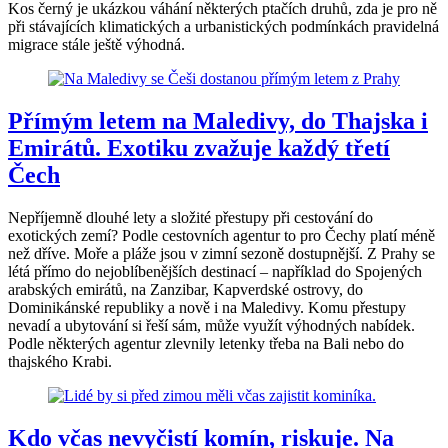
Kos černý je ukázkou váhání některých ptačích druhů, zda je pro ně
při stávajících klimatických a urbanistických podmínkách pravidelná
migrace stále ještě výhodná.
Přímým letem na Maledivy, do Thajska i
Emirátů. Exotiku zvažuje každý třetí
Čech
Nepříjemně dlouhé lety a složité přestupy při cestování do
exotických zemí? Podle cestovních agentur to pro Čechy platí méně
než dříve. Moře a pláže jsou v zimní sezoně dostupnější. Z Prahy se
létá přímo do nejoblíbenějších destinací – například do Spojených
arabských emirátů, na Zanzibar, Kapverdské ostrovy, do
Dominikánské republiky a nově i na Maledivy. Komu přestupy
nevadí a ubytování si řeší sám, může využít výhodných nabídek.
Podle některých agentur zlevnily letenky třeba na Bali nebo do
thajského Krabi.
Kdo včas nevyčistí komín, riskuje. Na