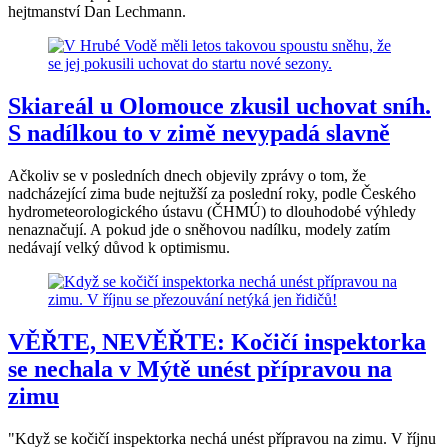
hejtmanství Dan Lechmann.
Skiareál u Olomouce zkusil uchovat sníh.
S nadílkou to v zimě nevypadá slavně
Ačkoliv se v posledních dnech objevily zprávy o tom, že
nadcházející zima bude nejtužší za poslední roky, podle Českého
hydrometeorologického ústavu (ČHMÚ) to dlouhodobé výhledy
nenaznačují. A pokud jde o sněhovou nadílku, modely zatím
nedávají velký důvod k optimismu.
VĚŘTE, NEVĚŘTE: Kočičí inspektorka
se nechala v Mýtě unést přípravou na
zimu
"Když se kočičí inspektorka nechá unést přípravou na zimu. V říjnu