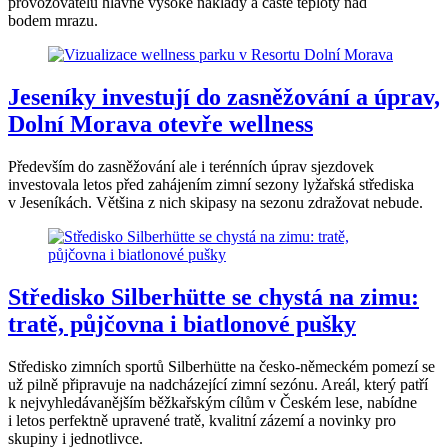
provozovatelů hlavně vysoké náklady a časté teploty nad
bodem mrazu.
Jeseníky investují do zasněžování a úprav,
Dolní Morava otevře wellness
Především do zasněžování ale i terénních úprav sjezdovek
investovala letos před zahájením zimní sezony lyžařská střediska
v Jeseníkách. Většina z nich skipasy na sezonu zdražovat nebude.
Středisko Silberhütte se chystá na zimu:
tratě, půjčovna i biatlonové pušky
Středisko zimních sportů Silberhütte na česko-německém pomezí se
už pilně připravuje na nadcházející zimní sezónu. Areál, který patří
k nejvyhledávanějším běžkařským cílům v Českém lese, nabídne
i letos perfektně upravené tratě, kvalitní zázemí a novinky pro
skupiny i jednotlivce.