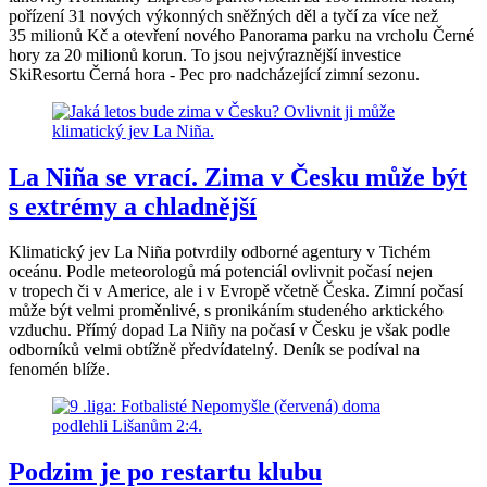
pořízení 31 nových výkonných sněžných děl a tyčí za více než
35 milionů Kč a otevření nového Panorama parku na vrcholu Černé
hory za 20 milionů korun. To jsou nejvýraznější investice
SkiResortu Černá hora - Pec pro nadcházející zimní sezonu.
La Niña se vrací. Zima v Česku může být
s extrémy a chladnější
Klimatický jev La Niña potvrdily odborné agentury v Tichém
oceánu. Podle meteorologů má potenciál ovlivnit počasí nejen
v tropech či v Americe, ale i v Evropě včetně Česka. Zimní počasí
může být velmi proměnlivé, s pronikáním studeného arktického
vzduchu. Přímý dopad La Niñy na počasí v Česku je však podle
odborníků velmi obtížně předvídatelný. Deník se podíval na
fenomén blíže.
Podzim je po restartu klubu