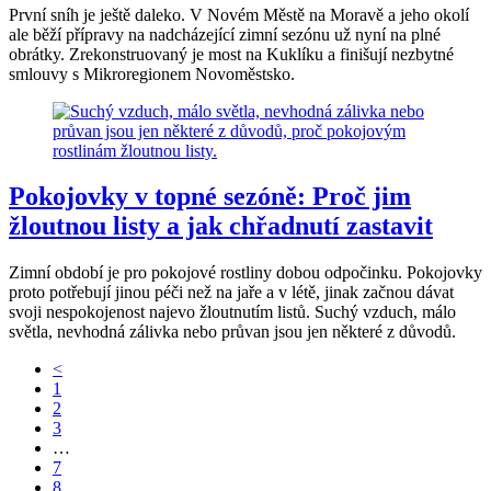
První sníh je ještě daleko. V Novém Městě na Moravě a jeho okolí
ale běží přípravy na nadcházející zimní sezónu už nyní na plné
obrátky. Zrekonstruovaný je most na Kuklíku a finišují nezbytné
smlouvy s Mikroregionem Novoměstsko.
Pokojovky v topné sezóně: Proč jim
žloutnou listy a jak chřadnutí zastavit
Zimní období je pro pokojové rostliny dobou odpočinku. Pokojovky
proto potřebují jinou péči než na jaře a v létě, jinak začnou dávat
svoji nespokojenost najevo žloutnutím listů. Suchý vzduch, málo
světla, nevhodná zálivka nebo průvan jsou jen některé z důvodů.
<
1
2
3
…
7
8