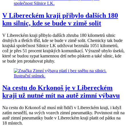
V Libereckém kraji přibylo dalších 180
km silnic, kde se bude v zimě solit
V Libereckém kraji přibylo dalších zhruba 180 kilometrů silnic
druhých a třetích tříd, kde se bude v zimě solit. Chemicky tak bude
krajská společnost Silnice LK udržovat bezmála 1051 kilometrů,
což je přes 51 procent krajských komunikací. Výrazně ubylo úseků,
které se budou sypat kamennou drtí nebo pískem a také silnic, kde
se bude jen protahovat pluhy.
Na cestu do Krkonoš je v Libereckém
kraji už nutné mít na autě zimní výbavu
Na cestu do Krkonoš už musí mít řidiči v Libereckém kraji, i když
zatím nesněží, na svých vozech zimní pneumatiky. Povinnost mít na
autě zimní pneumatiky bude v Libereckém kraji platit od pátku na
18 místech.