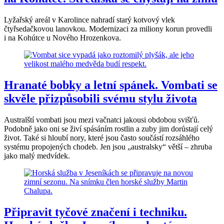
Lyžařský areál v Karolince nahradí starý kotvový vlek
čtyřsedačkovou lanovkou. Modernizaci za miliony korun provedli
i na Kohútce u Nového Hrozenkova.
Hranaté bobky a letní spánek. Vombati se
skvěle přizpůsobili svému stylu života
Australští vombati jsou mezi vačnatci jakousi obdobou svišťů.
Podobně jako oni se živí spásáním rostlin a zuby jim dorůstají celý
život. Také si hloubí nory, které jsou často součástí rozsáhlého
systému propojených chodeb. Jen jsou „australsky“ větší – zhruba
jako malý medvídek.
Připravit tyčové značení i techniku.