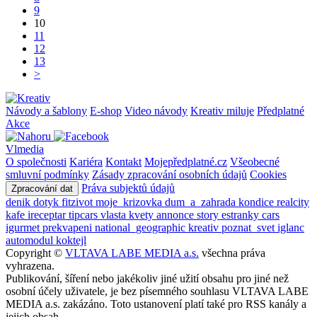
9
10
11
12
13
>
Návody a šablony
E-shop
Video návody
Kreativ miluje
Předplatné
Akce
Vlmedia
O společnosti
Kariéra
Kontakt
Mojepředplatné.cz
Všeobecné
smluvní podmínky
Zásady zpracování osobních údajů
Cookies
Práva subjektů údajů
Zpracování dat
denik
dotyk
fitzivot
moje_krizovka
dum_a_zahrada
kondice
realcity
kafe
ireceptar
tipcars
vlasta
kvety
annonce
story
estranky
cars
igurmet
prekvapeni
national_geographic
kreativ
poznat_svet
iglanc
automodul
koktejl
Copyright ©
VLTAVA LABE MEDIA a.s.
všechna práva
vyhrazena.
Publikování, šíření nebo jakékoliv jiné užití obsahu pro jiné než
osobní účely uživatele, je bez písemného souhlasu VLTAVA LABE
MEDIA a.s. zakázáno. Toto ustanovení platí také pro RSS kanály a
jejich obsah.