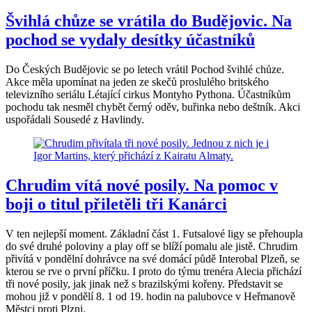
Švihlá chůze se vrátila do Budějovic. Na
pochod se vydaly desítky účastníků
Do Českých Budějovic se po letech vrátil Pochod švihlé chůze.
Akce měla upomínat na jeden ze skečů proslulého britského
televizního seriálu Létající cirkus Montyho Pythona. Účastníkům
pochodu tak nesměl chybět černý oděv, buřinka nebo deštník. Akci
uspořádali Sousedé z Havlindy.
Chrudim vítá nové posily. Na pomoc v
boji o titul přiletěli tři Kanárci
V ten nejlepší moment. Základní část 1. Futsalové ligy se přehoupla
do své druhé poloviny a play off se blíží pomalu ale jistě. Chrudim
přivítá v pondělní dohrávce na své domácí půdě Interobal Plzeň, se
kterou se rve o první příčku. I proto do týmu trenéra Alecia přichází
tři nové posily, jak jinak než s brazilskými kořeny. Představit se
mohou již v pondělí 8. 1 od 19. hodin na palubovce v Heřmanově
Městci proti Plzni.