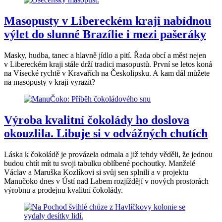
Masopusty v Libereckém kraji nabídnou
výlet do slunné Brazílie i mezi pašeráky
Masky, hudba, tanec a hlavně jídlo a pití. Řada obcí a měst nejen
v Libereckém kraji stále drží tradici masopustů. První se letos koná
na Vísecké rychtě v Kravařích na Českolipsku. A kam dál můžete
na masopusty v kraji vyrazit?
Výroba kvalitní čokolády ho doslova
okouzlila. Libuje si v odvážných chutích
Láska k čokoládě je provázela odmala a již tehdy věděli, že jednou
budou chtít mít tu svoji tabulku oblíbené pochoutky. Manželé
Václav a Maruška Kozlíkovi si svůj sen splnili a v projektu
Manučoko dnes v Ústí nad Labem rozjíždějí v nových prostorách
výrobnu a prodejnu kvalitní čokolády.