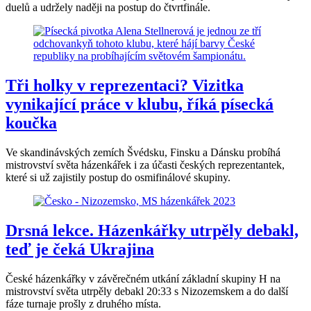
duelů a udržely naději na postup do čtvrtfinále.
Tři holky v reprezentaci? Vizitka
vynikající práce v klubu, říká písecká
koučka
Ve skandinávských zemích Švédsku, Finsku a Dánsku probíhá
mistrovství světa házenkářek i za účasti českých reprezentantek,
které si už zajistily postup do osmifinálové skupiny.
Drsná lekce. Házenkářky utrpěly debakl,
teď je čeká Ukrajina
České házenkářky v závěrečném utkání základní skupiny H na
mistrovství světa utrpěly debakl 20:33 s Nizozemskem a do další
fáze turnaje prošly z druhého místa.