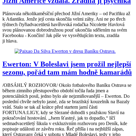
Jižní Americe vzdala. Zradila ji psychika
Plánovala několikaměsíční přechod Jižní Ameriky – od Pacifiku až
k Atlantiku. Jenže její cesta skončila velmi záhy. Ani ne po třech
týdnech čtyřiadvacetiletá havířovská rodačka Nicolette Havlová
svou plánovanou dobrodružnou pouť ukončila sdělením na svém
Facebooku - Končím! Jak píše ve vysvětlujícím textu, zradila
ji hlava.
Ewerton: V Boleslavi jsem prožil nejlepší
sezonu, pořád tam mám hodně kamarádů
/OBSÁHLÝ ROZHOVOR/ Okolo fotbalového Baníku Ostrava se
během zimního přestupového období točila řada jmen a
potenciálních posil, jedno bylo ale nejzmiňovanější – Ewerton. Do
poslední chvíle nebylo jasné, zda se brazilský kouzelník na Bazaly
vrátí. Stalo se tak až krátce před startem jarní části
FORTUNA:LIGY, kdy se Slezané dohodli s pražskou Slavií na
pokračování hostování. „Jsem šťastný, jak to dopadlo,“ líčí
sedmadvacetiletý šikula v exkluzivním rozhovoru pro Deník, kde
popisuje události ze závěru roku. Řeč přišla i na nejbližší zápas,
který Ostravany čeká v sobotu v Mladé Boleslavi, tedy v jeho