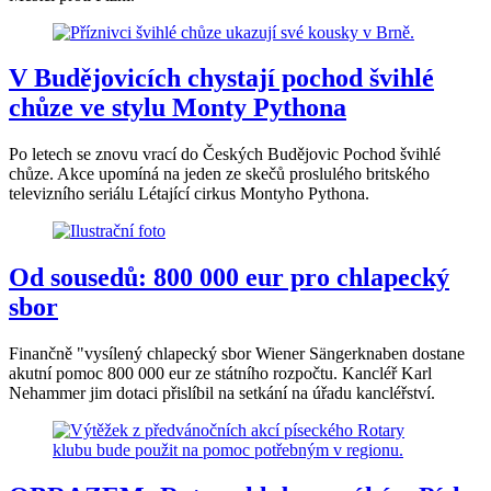
V Budějovicích chystají pochod švihlé
chůze ve stylu Monty Pythona
Po letech se znovu vrací do Českých Budějovic Pochod švihlé
chůze. Akce upomíná na jeden ze skečů proslulého britského
televizního seriálu Létající cirkus Montyho Pythona.
Od sousedů: 800 000 eur pro chlapecký
sbor
Finančně "vysílený chlapecký sbor Wiener Sängerknaben dostane
akutní pomoc 800 000 eur ze státního rozpočtu. Kancléř Karl
Nehammer jim dotaci přislíbil na setkání na úřadu kancléřství.