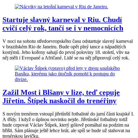
Startuje slavný karneval v Riu. Chudí
cvičí celý rok, tančí se i v nemocnicích
V noci na sobotu středoevropského času odstartuje slavný karneval
v brazilském Rio de Janeiru. Bude opět plný tance a nápaditých
kostýmů. Jeho kořeny sahají do první poloviny 18. století, vliv na
něj měli i Evropané a Afričané. Lidé se na něj připravují celý rok.
Zažil Most i Blšany v lize, teď cepuje
Jiřetín. Štípek naskočil do trenéřiny
S novým trenérem vstoupí jiřetínští fotbalisté do jarní části krajské I.
A třídy. I když o úplnou novinku nejde. Jiřetínské fotbalisty totiž
bude cepovat Václav Štípek, který gólově pomáhal na podzim na
hřišti. Sám plánuje ještě lehce hrát, ale spíš se bude už stahovat na
trenérskou lavičku.