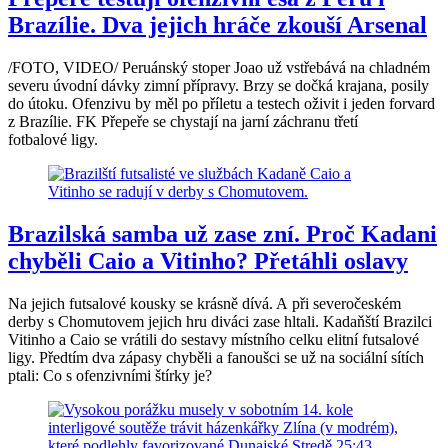
Brazílie. Dva jejich hráče zkouší Arsenal
/FOTO, VIDEO/ Peruánský stoper Joao už vstřebává na chladném
severu úvodní dávky zimní přípravy. Brzy se dočká krajana, posily
do útoku. Ofenzivu by měl po příletu a testech oživit i jeden forvard
z Brazílie. FK Přepeře se chystají na jarní záchranu třetí
fotbalové ligy.
Brazilská samba už zase zní. Proč Kadani
chyběli Caio a Vitinho? Přetáhli oslavy
Na jejich futsalové kousky se krásně dívá. A při severočeském
derby s Chomutovem jejich hru diváci zase hltali. Kadaňští Brazilci
Vitinho a Caio se vrátili do sestavy místního celku elitní futsalové
ligy. Předtím dva zápasy chyběli a fanoušci se už na sociální sítích
ptali: Co s ofenzivními štírky je?