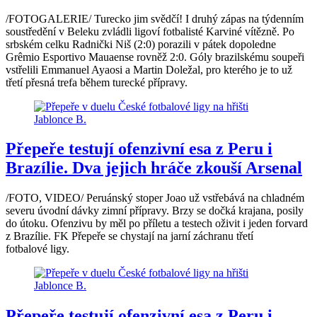
/FOTOGALERIE/ Turecko jim svědčí! I druhý zápas na týdenním
soustředění v Beleku zvládli ligoví fotbalisté Karviné vítězně. Po
srbském celku Radnički Niš (2:0) porazili v pátek dopoledne
Grêmio Esportivo Mauaense rovněž 2:0. Góly brazilskému soupeři
vstřelili Emmanuel Ayaosi a Martin Doležal, pro kterého je to už
třetí přesná trefa během turecké přípravy.
Přepeře testují ofenzivní esa z Peru i
Brazílie. Dva jejich hráče zkouší Arsenal
/FOTO, VIDEO/ Peruánský stoper Joao už vstřebává na chladném
severu úvodní dávky zimní přípravy. Brzy se dočká krajana, posily
do útoku. Ofenzivu by měl po příletu a testech oživit i jeden forvard
z Brazílie. FK Přepeře se chystají na jarní záchranu třetí
fotbalové ligy.
Přepeře testují ofenzivní esa z Peru i