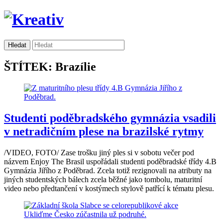
ŠTÍTEK: Brazílie
Studenti poděbradského gymnázia vsadili
v netradičním plese na brazilské rytmy
/VIDEO, FOTO/ Zase trošku jiný ples si v sobotu večer pod
názvem Enjoy The Brasil uspořádali studenti poděbradské třídy 4.B
Gymnázia Jiřího z Poděbrad. Zcela totiž rezignovali na atributy na
jiných studentských bálech zcela běžné jako tombolu, maturitní
video nebo předtančení v kostýmech stylově patřící k tématu plesu.