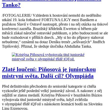
Tanko?
/FOTOGALERIE/ Vzhledem k hostování nemohl do nedělního
utkání 19. kola fotbalové FORTUNA:LIGY mezi Baníkem a
pražskou Slavií v Ostravě nastoupit, přesto i na něj otázka na tiskové
konferenci zazněla. Brazilský křídelník Ewerton si během pár
měsíců získal náročné ostravské publikum, o jeho budoucnosti se ale
bude rozhodovat v příštích dnech. „My si ho do přípravy stahovat
nebudeme,“ oznámil na dotaz Deníku trenér „sešívaných“ Jindřich
Trpišovský. Přiznal, že sleduje útočníka Abdullaha Tanka.
Zlaté loučení: Piňosová je juniorskou
mistryní světa. Další cíl? Olympiáda
Před definitivním přechodem do seniorské kategorie si chtěla
vyzkoušet ještě poslední velký juniorský závod. A nakonec z něj
odjíždí se zlatou medailí. Kristýna Piňosová v brazilském Búzios
vybojovala titul juniorské mistryně světa, když zvítězila
v olympijské třídě iQFoil s náskokem šestnácti bodů na Slovinku
Linu Erzenovou.