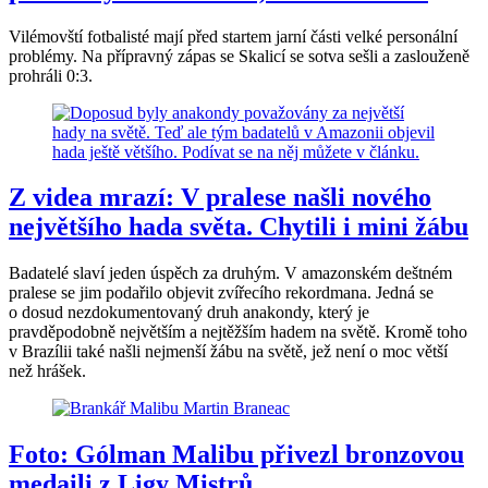
Vilémovští fotbalisté mají před startem jarní části velké personální
problémy. Na přípravný zápas se Skalicí se sotva sešli a zaslouženě
prohráli 0:3.
Z videa mrazí: V pralese našli nového
největšího hada světa. Chytili i mini žábu
Badatelé slaví jeden úspěch za druhým. V amazonském deštném
pralese se jim podařilo objevit zvířecího rekordmana. Jedná se
o dosud nezdokumentovaný druh anakondy, který je
pravděpodobně největším a nejtěžším hadem na světě. Kromě toho
v Brazílii také našli nejmenší žábu na světě, jež není o moc větší
než hrášek.
Foto: Gólman Malibu přivezl bronzovou
medaili z Ligy Mistrů