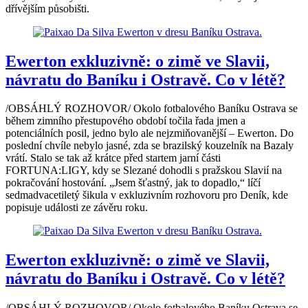
dřívějším působišti.
Ewerton exkluzivně: o zimě ve Slavii,
návratu do Baníku i Ostravě. Co v létě?
/OBSÁHLÝ ROZHOVOR/ Okolo fotbalového Baníku Ostrava se
během zimního přestupového období točila řada jmen a
potenciálních posil, jedno bylo ale nejzmiňovanější – Ewerton. Do
poslední chvíle nebylo jasné, zda se brazilský kouzelník na Bazaly
vrátí. Stalo se tak až krátce před startem jarní části
FORTUNA:LIGY, kdy se Slezané dohodli s pražskou Slavií na
pokračování hostování. „Jsem šťastný, jak to dopadlo,“ líčí
sedmadvacetiletý šikula v exkluzivním rozhovoru pro Deník, kde
popisuje události ze závěru roku.
Ewerton exkluzivně: o zimě ve Slavii,
návratu do Baníku i Ostravě. Co v létě?
/OBSÁHLÝ ROZHOVOR/ Okolo fotbalového Baníku Ostrava se