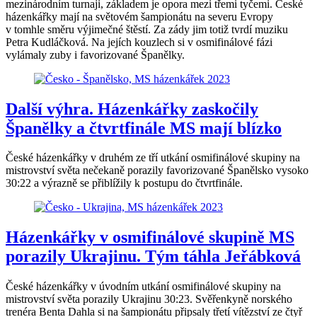
mezinárodním turnaji, základem je opora mezi třemi tyčemi. České
házenkářky mají na světovém šampionátu na severu Evropy
v tomhle směru výjimečné štěstí. Za zády jim totiž tvrdí muziku
Petra Kudláčková. Na jejích kouzlech si v osmifinálové fázi
vylámaly zuby i favorizované Španělky.
Další výhra. Házenkářky zaskočily
Španělky a čtvrtfinále MS mají blízko
České házenkářky v druhém ze tří utkání osmifinálové skupiny na
mistrovství světa nečekaně porazily favorizované Španělsko vysoko
30:22 a výrazně se přiblížily k postupu do čtvrtfinále.
Házenkářky v osmifinálové skupině MS
porazily Ukrajinu. Tým táhla Jeřábková
České házenkářky v úvodním utkání osmifinálové skupiny na
mistrovství světa porazily Ukrajinu 30:23. Svěřenkyně norského
trenéra Benta Dahla si na šampionátu připsaly třetí vítězství ze čtyř