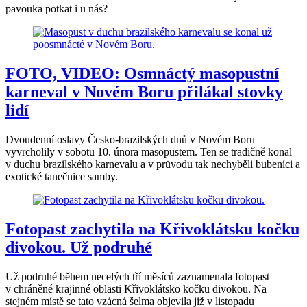
pavouka potkat i u nás?
FOTO, VIDEO: Osmnáctý masopustní
karneval v Novém Boru přilákal stovky
lidí
Dvoudenní oslavy Česko-brazilských dnů v Novém Boru
vyvrcholily v sobotu 10. února masopustem. Ten se tradičně konal
v duchu brazilského karnevalu a v průvodu tak nechyběli bubeníci a
exotické tanečnice samby.
Fotopast zachytila na Křivoklátsku kočku
divokou. Už podruhé
Už podruhé během necelých tří měsíců zaznamenala fotopast
v chráněné krajinné oblasti Křivoklátsko kočku divokou. Na
stejném místě se tato vzácná šelma objevila již v listopadu