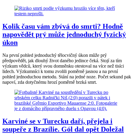
Kolik času vám zbývá do smrti? Hodně
napovědět prý může jednoduchý fyzický
úkon
Na první pohled jednoduchý tělocvičný úkon může prý
předpovědět, jak dlouhý život daného jedince čeká. Stojí za tím
výzkum vědců, který svou domněnku otestoval na více než tisíci
lidech. Výzkumníci k tomu zvolili poměrně jasnou a na první
pohled jednoduchou metodu. Stání na jedné noze. Počet sekund pak
napoví, zda dotyčnému hrozí poměrně brzká smrt.
Karviné se v Turecku daří, přejela i
soupeře z Brazílie. Gól dal opět Doležal