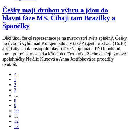
Češky mají druhou výhru a jdou do
hlavní fáze MS. Číhají tam Brazilky a
Španělky
Dílčí úkol české reprezentace je na mistrovství světa splněný. Češky
po úvodní výhře nad Kongem zdolaly také Argentinu 31:22 (16:10)
a zajistily si tak postup do hlavní fáze šampionátu. Pěti brankami
tomu pomohla mostecká křídelnice Dominika Zachová. Její týmové
spoluhráčky Natálie Kuxová a Anna Jestříbková se prosadily
dvakrát.
<
1
2
3
…
8
9
10
11
12
13