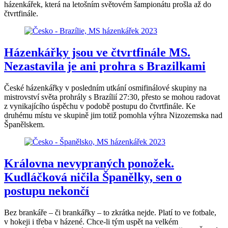
házenkářek, která na letošním světovém šampionátu prošla až do
čtvrtfinále.
Házenkářky jsou ve čtvrtfinále MS.
Nezastavila je ani prohra s Brazilkami
České házenkářky v posledním utkání osmifinálové skupiny na
mistrovství světa prohrály s Brazílií 27:30, přesto se mohou radovat
z vynikajícího úspěchu v podobě postupu do čtvrtfinále. Ke
druhému místu ve skupině jim totiž pomohla výhra Nizozemska nad
Španělskem.
Královna nevypraných ponožek.
Kudláčková ničila Španělky, sen o
postupu nekončí
Bez brankáře – či brankářky – to zkrátka nejde. Platí to ve fotbale,
v hokeji i třeba v házené. Chce-li tým uspět na velkém