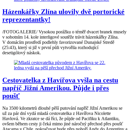
Házenkářky Zlína ulovily dvě portorické
reprezentantky!
/FOTOGALERIE/ Vysokou porážku o téměř dvacet branek musely
v sobotním 14. kole interligové soutěže trávit házenkářky Zlína.
V domácím prostředí podlehly favorizované Dunajské Stredě
(25:43), který si již v první půli vytvořila rozhodující
desetigólový náskok.
Cestovatelka z Havířova vyšla na cestu
napříč Jižní Amerikou. Půjde i přes
poušť
Na 3500 kilometrů dlouhé pěší putování napříč Jižní Amerikou se
už za pár dní vydá mladá cestovatelka z Havířova Nicolette
Havlová. Ve zkratce se dá říci, že půjde od Pacifiku k Atlantiku,
ovšem během cesty ji čeká mimo jiné náročný přechod přes poušť
Atacama v Chile, pokračovat bude přes pohoří Andy do Argentiny a