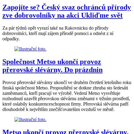
Zapojíte se? Český svaz ochránců přírody
zve dobrovolníky na akci Ukliďme svět
Za pár týdnů opět vyrazí také na Rakovnicku do přírody
dobrovolníci, kteří mají zájem přírodě pomoci a odnést z ní
odpadky.
Společnost Metso ukončí provoz
přerovské slévárny. Do prázdnin
Provoz přerovské slévárny ukončí ve druhém čtvrtletí letošního roku
finská společnost Metso. Propouštění se dotkne zhruba sto šedesáti
zaměstnanců, kteří pracují ve výrobě. Vedení Metso vysvětluje
rozhodnutí uzavřít přerovskou slévárnu změnami v tržním prostředí,
které oslabily konkurenceschopnost firmy. Přerovská slévárna patří
dlouhodobě k největším znečišťovatelům ovzduší ve městě.
Metso ukončí provoz přerovské slévárny.