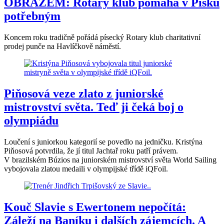
OBRAZEM: Rotary klub pomáhá v Písku
potřebným
Koncem roku tradičně pořádá písecký Rotary klub charitativní
prodej punče na Havlíčkově náměstí.
Piňosová veze zlato z juniorské
mistrovství světa. Teď ji čeká boj o
olympiádu
Loučení s juniorkou kategorií se povedlo na jedničku. Kristýna
Piňosová potvrdila, že jí titul Jachtař roku patří právem.
V brazilském Búzios na juniorském mistrovství světa World Sailing
vybojovala zlatou medaili v olympijské třídě iQFoil.
Kouč Slavie s Ewertonem nepočítá:
Záleží na Baníku i dalších zájemcích. A