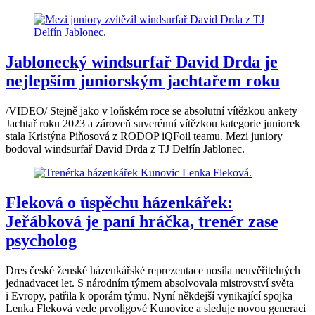
Jablonecký windsurfař David Drda je
nejlepším juniorským jachtařem roku
/VIDEO/ Stejně jako v loňském roce se absolutní vítězkou ankety
Jachtař roku 2023 a zároveň suverénní vítězkou kategorie juniorek
stala Kristýna Piňosová z RODOP iQFoil teamu. Mezi juniory
bodoval windsurfař David Drda z TJ Delfín Jablonec.
Fleková o úspěchu házenkářek:
Jeřábková je paní hráčka, trenér zase
psycholog
Dres české ženské házenkářské reprezentace nosila neuvěřitelných
jednadvacet let. S národním týmem absolvovala mistrovství světa
i Evropy, patřila k oporám týmu. Nyní někdejší vynikající spojka
Lenka Fleková vede prvoligové Kunovice a sleduje novou generaci