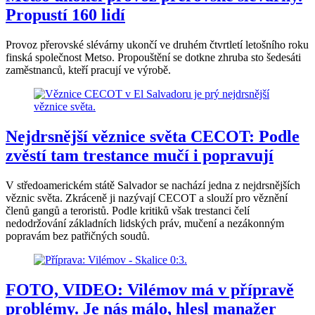
Propustí 160 lidí
Provoz přerovské slévárny ukončí ve druhém čtvrtletí letošního roku
finská společnost Metso. Propouštění se dotkne zhruba sto šedesáti
zaměstnanců, kteří pracují ve výrobě.
Nejdrsnější věznice světa CECOT: Podle
zvěstí tam trestance mučí i popravují
V středoamerickém státě Salvador se nachází jedna z nejdrsnějších
věznic světa. Zkráceně ji nazývají CECOT a slouží pro věznění
členů gangů a teroristů. Podle kritiků však trestanci čelí
nedodržování základních lidských práv, mučení a nezákonným
popravám bez patřičných soudů.
FOTO, VIDEO: Vilémov má v přípravě
problémy. Je nás málo, hlesl manažer