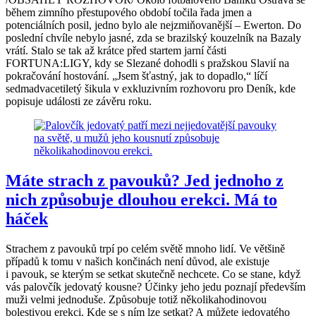
během zimního přestupového období točila řada jmen a
potenciálních posil, jedno bylo ale nejzmiňovanější – Ewerton. Do
poslední chvíle nebylo jasné, zda se brazilský kouzelník na Bazaly
vrátí. Stalo se tak až krátce před startem jarní části
FORTUNA:LIGY, kdy se Slezané dohodli s pražskou Slavií na
pokračování hostování. „Jsem šťastný, jak to dopadlo,“ líčí
sedmadvacetiletý šikula v exkluzivním rozhovoru pro Deník, kde
popisuje události ze závěru roku.
Máte strach z pavouků? Jed jednoho z
nich způsobuje dlouhou erekci. Má to
háček
Strachem z pavouků trpí po celém světě mnoho lidí. Ve většině
případů k tomu v našich končinách není důvod, ale existuje
i pavouk, se kterým se setkat skutečně nechcete. Co se stane, když
vás palovčík jedovatý kousne? Účinky jeho jedu poznají především
muži velmi jednoduše. Způsobuje totiž několikahodinovou
bolestivou erekci. Kde se s ním lze setkat? A můžete jedovatého