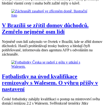
hledání vlastní cesty i snaha bořit zažité mýty o kávě.
V Brazílii se zřítil domov důchodců.
Zemřelo nejméně osm lidí
Nejméně osm lidí zahynulo ve čtvrtek v Brazílii, kde se zřítil domov
důchodců. Hasiči prohledávají trosky budovy a hledají čtyři
pohřešované, informovala dnes agentura AFP s odvoláním na
záchranáře.
Fotbalistky na úvod kvalifikace
remizovaly s Walesem. O výhru přišly v
nastavení
České fotbalistky zahájily kvalifikaci o postup na mistrovství světa
domácí remízou 2:2 s Walesem. Svěřenkyně trenérky Jitky