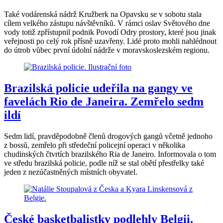
Také vodárenská nádrž Kružberk na Opavsku se v sobotu stala
cílem velkého zástupu návštěvníků. V rámci oslav Světového dne
vody totiž zpřístupnil podnik Povodí Odry prostory, které jsou jinak
veřejnosti po celý rok přísně uzavřeny. Lidé proto mohli nahlédnout
do útrob vůbec první údolní nádrže v moravskoslezském regionu.
Brazilská policie udeřila na gangy ve
favelách Rio de Janeira. Zemřelo sedm
ildí
Sedm lidí, pravděpodobně členů drogových gangů včetně jednoho
z bossů, zemřelo při středeční policejní operaci v několika
chudinských čtvrtích brazilského Ria de Janeiro. Informovala o tom
ve středu brazilská policie, podle níž se stal obětí přestřelky také
jeden z nezúčastněných místních obyvatel.
České basketbalistky podlehly Belgii.