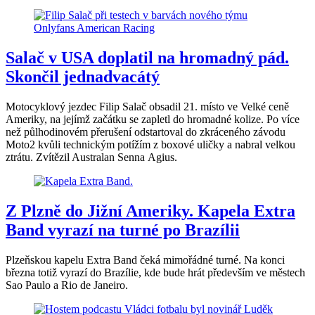
Salač v USA doplatil na hromadný pád.
Skončil jednadvacátý
Motocyklový jezdec Filip Salač obsadil 21. místo ve Velké ceně
Ameriky, na jejímž začátku se zapletl do hromadné kolize. Po více
než půlhodinovém přerušení odstartoval do zkráceného závodu
Moto2 kvůli technickým potížím z boxové uličky a nabral velkou
ztrátu. Zvítězil Australan Senna Agius.
Z Plzně do Jižní Ameriky. Kapela Extra
Band vyrazí na turné po Brazílii
Plzeňskou kapelu Extra Band čeká mimořádné turné. Na konci
března totiž vyrazí do Brazílie, kde bude hrát především ve městech
Sao Paulo a Rio de Janeiro.