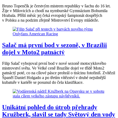
Bruno Topenčík je čerstvým mistrem republiky v šachu do 16 let.
Žije v Milovicích a chodí na nymburské Gymnázium Bohumila
Hrabala. Příští měsíc jej čeká evropský šampionát dospělých
v Polsku a na podzim zřejmě Mistrovství Evropy mládeže.
Salač má první bod v sezoně, v Brazílii
dojel v Moto2 patnáctý
Filip Salač vybojoval první bod v nové sezoně motocyklového
mistrovství světa. Ve Velké ceně Brazílie dojel ve třídě Moto2
patnáctý poté, co na cílové pásce prohrál o tisícinu fotofiniš. Zvítězil
Španěl Daniel Holgado a po třetím vítězství v druhé nejsilnější
kubatuře v kariéře se posunul do čela klasifikace.
Unikátní pohled do útrob přehrady
Kružberk, slavil se tady Světový den vody