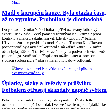
Mádl o korupční kauze. Byla otázka času,
až to vypukne. Prohnilost je dlouhodobá
Do podcastu Deníku Vládci fotbalu přišel uznávaný fotbalový
expert Luděk Mádl, který pomáhal rozkrývat řadu kauz a z jehož
kontaktů a znalostí zákulisí má vítr kdejaký „zlobivý“ bafuňář.
Hlavním tématem povídání s moderátorkou Terezou Kubíčkovou
pochopitelně byla aktuální korupční a sázkařská kauza. „V mých
očích byla ještě horší ta ´ivánkovská´, kdy na podvodech víceméně
jela celá liga. Současná míří spíše do nižších pater a asociace
s policií spolupracuje,“ říká vyhlášený fotbalový odborník.
Úplatky, sázky a hvězdy v průšvihu:
Fotbalem otřásají skandály napříč světem
Policejní razie, zatýkání, desítky lidí v poutech. Český fotbal
ochromil obří korupční skandál. I ve světě se ale najdou úplatkářské
aféry, do kterých se zapletly dokonce ty největší hvězdy a