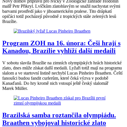
Nový domov připravil pro lvíčky v Zoologické zahradě Hodonín
malíř Petr Přikryl. Lvíčkům zlatohlavým se snažil nachystat svými
barvami prostředí jako v jihoamerickém pralese. Tito drápkatí
opičáci totiž pocházejí původně z tropických stále zelených lesů
Brazílie.
Program ZOH na 16. února: Češi hrají s
Kanadou, Brazílie vyhlíží další medaili
V sobotu slavila Brazílie na zimních olympijských hrách historické
zlato, dnes může získat další medaili. Lyžaři totiž mají na programu
slalom a ve startovní listině nechybí Lucas Pinheiro Braathen. Čeští
fanoušci budou fandit curlerům, které čeká výzva v podobě
Kanaďanů. Do hry kromě nich vstoupí ještě český slalomář
Marek Müller.
Brazilská samba roztančila olympiádu.
Braathen vybojoval historické zlato