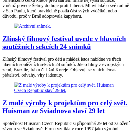
brněnského celku krátce před startem finále nejvyšší soutěže,
v němž povede Šelmy do boje proti Liberci. Mluví také o své rodině
v Sao Paulu, které pravidelně posílá část svých výdělků, nebo
důvodu, proč v Brně adoptovala kapybaru.
Zlínský filmový festival uvede v hlavních
soutěžních sekcích 24 snímků
Zlínský filmový festival pro děti a mládež letos nabídne ve třech
hlavních soutěžních sekcích 24 snímků. Jde o filmy z evropských
zemí, Brazílie, Iráku či Jižní Koreje. Objevují se v nich témata
přátelství, odvahy, víry i identity.
Z malé výroby k projektům pro celý svět.
Huisman ze Sviadnova slaví 29 let
Společnost Huisman Czech Republic si připomíná 29 let od založení
závodu ve Sviadnově. Firma vznikla v roce 1997 jako výrobní