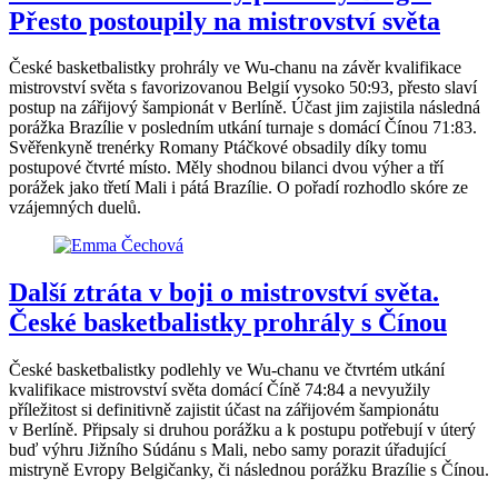
Přesto postoupily na mistrovství světa
České basketbalistky prohrály ve Wu-chanu na závěr kvalifikace
mistrovství světa s favorizovanou Belgií vysoko 50:93, přesto slaví
postup na zářijový šampionát v Berlíně. Účast jim zajistila následná
porážka Brazílie v posledním utkání turnaje s domácí Čínou 71:83.
Svěřenkyně trenérky Romany Ptáčkové obsadily díky tomu
postupové čtvrté místo. Měly shodnou bilanci dvou výher a tří
porážek jako třetí Mali i pátá Brazílie. O pořadí rozhodlo skóre ze
vzájemných duelů.
Další ztráta v boji o mistrovství světa.
České basketbalistky prohrály s Čínou
České basketbalistky podlehly ve Wu-chanu ve čtvrtém utkání
kvalifikace mistrovství světa domácí Číně 74:84 a nevyužily
příležitost si definitivně zajistit účast na zářijovém šampionátu
v Berlíně. Připsaly si druhou porážku a k postupu potřebují v úterý
buď výhru Jižního Súdánu s Mali, nebo samy porazit úřadující
mistryně Evropy Belgičanky, či následnou porážku Brazílie s Čínou.