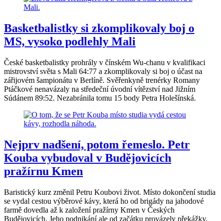
Basketbalistky si zkomplikovaly boj o
MS, vysoko podlehly Mali
České basketbalistky prohrály v čínském Wu-chanu v kvalifikaci
mistrovství světa s Mali 64:77 a zkomplikovaly si boj o účast na
zářijovém šampionátu v Berlíně. Svěřenkyně trenérky Romany
Ptáčkové nenavázaly na středeční úvodní vítězství nad Jižním
Súdánem 89:52. Nezabránila tomu 15 body Petra Holešínská.
Nejprv nadšení, potom řemeslo. Petr
Kouba vybudoval v Budějovicích
pražírnu Kmen
Baristický kurz změnil Petru Koubovi život. Místo dokončení studia
se vydal cestou výběrové kávy, která ho od brigády na jahodové
farmě dovedla až k založení pražírny Kmen v Českých
Budějovicích. Jeho podnikání ale od začátku provázely překážky,