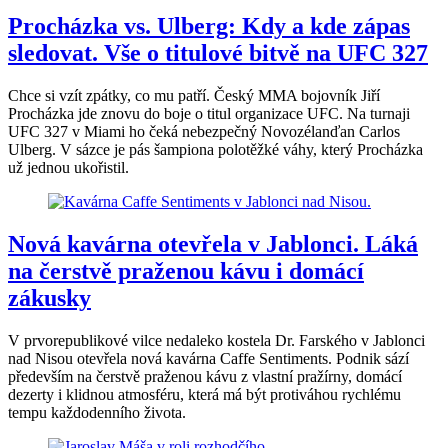
Procházka vs. Ulberg: Kdy a kde zápas
sledovat. Vše o titulové bitvě na UFC 327
Chce si vzít zpátky, co mu patří. Český MMA bojovník Jiří
Procházka jde znovu do boje o titul organizace UFC. Na turnaji
UFC 327 v Miami ho čeká nebezpečný Novozélanďan Carlos
Ulberg. V sázce je pás šampiona polotěžké váhy, který Procházka
už jednou ukořistil.
Nová kavárna otevřela v Jablonci. Láká
na čerstvě praženou kávu i domácí
zákusky
V prvorepublikové vilce nedaleko kostela Dr. Farského v Jablonci
nad Nisou otevřela nová kavárna Caffe Sentiments. Podnik sází
především na čerstvě praženou kávu z vlastní pražírny, domácí
dezerty i klidnou atmosféru, která má být protiváhou rychlému
tempu každodenního života.