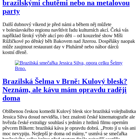
brazilskými chutěmi nebo na metalovou
party
Další dubnový víkend je před námi a během něj můžete
v boleslavského regionu navštívit řadu kulturních akcí. Čeká vás
například široký výběr akcí pro děti – od kouzelné show Míši
Růžičkové po dětský běh Bakovem nad Jizerou. Dospěláky naopak
může zaujmout restaurant day v Pluhárně nebo nábor dárců
kostní dřeně.
Brazilská Šelma v Brně: Kulový blesk?
Neznám, ale kávu mám opravdu raději
doma
Oblíbenou českou komedii Kulový blesk sice brazilská volejbalistka
Jessica Silva dosud neviděla, i bez znalosti české kinematografie ale
hvězda české extraligy souhlasí s jedním z hrdinů filmu operním
pěvcem Bílkem: brazilská káva je opravdu dobrá. „Proto jí u vás ani
moc nevypiju. Nejlepší je doma od mámy,“ usmívá se smečařka