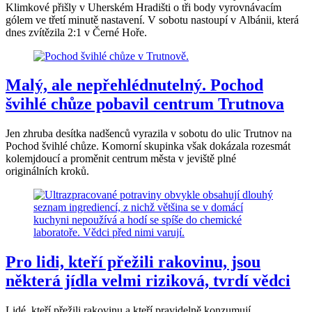
Klimkové přišly v Uherském Hradišti o tři body vyrovnávacím
gólem ve třetí minutě nastavení. V sobotu nastoupí v Albánii, která
dnes zvítězila 2:1 v Černé Hoře.
Malý, ale nepřehlédnutelný. Pochod
švihlé chůze pobavil centrum Trutnova
Jen zhruba desítka nadšenců vyrazila v sobotu do ulic Trutnov na
Pochod švihlé chůze. Komorní skupinka však dokázala rozesmát
kolemjdoucí a proměnit centrum města v jeviště plné
originálních kroků.
Pro lidi, kteří přežili rakovinu, jsou
některá jídla velmi riziková, tvrdí vědci
Lidé, kteří přežili rakovinu a kteří pravidelně konzumují