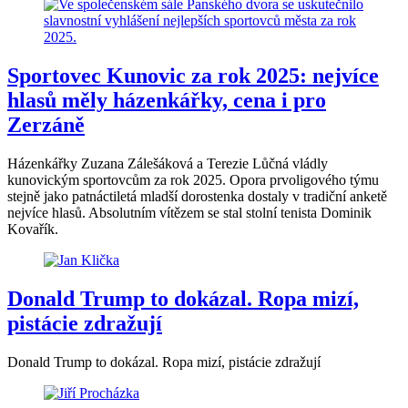
Sportovec Kunovic za rok 2025: nejvíce
hlasů měly házenkářky, cena i pro
Zerzáně
Házenkářky Zuzana Zálešáková a Terezie Lůčná vládly
kunovickým sportovcům za rok 2025. Opora prvoligového týmu
stejně jako patnáctiletá mladší dorostenka dostaly v tradiční anketě
nejvíce hlasů. Absolutním vítězem se stal stolní tenista Dominik
Kovařík.
Donald Trump to dokázal. Ropa mizí,
pistácie zdražují
Donald Trump to dokázal. Ropa mizí, pistácie zdražují