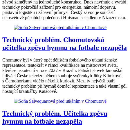
závod zaměřený na jednoduché konstrukce. Dnes navrhuje a vyrábí
technicky pokročilá zařízení pro energetiku, námořní dopravu,
přístavní logistiku i zábavní průmysl. Český závod je součástí
celosvětově působící společnosti Huisman se sídlem v Nizozemsku.
Technický problém. Chomutovská
učitelka zpěvu hymnu na fotbale nezapěla
Chomutov byl v úterý opět dějištěm fotbalového utkání ženské
reprezentace, tentokrát v rámci kvalifikace na mistrovství světa,
které se uskuteční v roce 2027 v Brazílii. Patnáct stovek fanoušků
i diváci České televize během souboje svěřenkyň Jitky Klimkové
s Černohorkami vidělo několik kuriozit. Mezi ty největší patří
technický problém při hymně domácí reprezentace a také vlastní gól
hostující brankářky Kalačové.
Technický problém. Učitelka zpěvu
hymnu na fotbale nezapěla