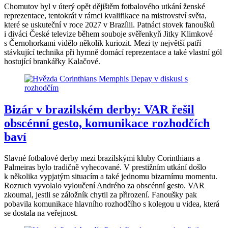
Chomutov byl v úterý opět dějištěm fotbalového utkání ženské
reprezentace, tentokrát v rámci kvalifikace na mistrovství světa,
které se uskuteční v roce 2027 v Brazílii. Patnáct stovek fanoušků
i diváci České televize během souboje svěřenkyň Jitky Klimkové
s Černohorkami vidělo několik kuriozit. Mezi ty největší patří
stávkující technika při hymně domácí reprezentace a také vlastní gól
hostující brankářky Kalačové.
Bizár v brazilském derby: VAR řešil
obscénní gesto, komunikace rozhodčích
baví
Slavné fotbalové derby mezi brazilskými kluby Corinthians a
Palmeiras bylo tradičně vyhecované. V prestižním utkání došlo
k několika vypjatým situacím a také jednomu bizarnímu momentu.
Rozruch vyvolalo vyloučení Andrého za obscénní gesto. VAR
zkoumal, jestli se záložník chytil za přirození. Fanoušky pak
pobavila komunikace hlavního rozhodčího s kolegou u videa, která
se dostala na veřejnost.