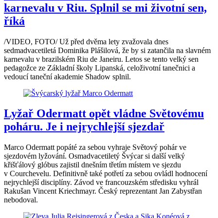
karnevalu v Riu. Splnil se mi životní sen,
říká
/VIDEO, FOTO/ Už před dvěma lety zvažovala dnes
sedmadvacetiletá Dominika Plášilová, že by si zatančila na slavném
karnevalu v brazilském Riu de Janeiru. Letos se tento velký sen
pedagožce ze Základní školy Lipanská, celoživotní tanečnici a
vedoucí taneční akademie Shadow splnil.
Lyžař Odermatt opět vládne Světovému
poháru. Je i nejrychlejší sjezdař
Marco Odermatt popáté za sebou vyhraje Světový pohár ve
sjezdovém lyžování. Osmadvacetiletý Švýcar si další velký
křišťálový glóbus zajistil dnešním třetím místem ve sjezdu
v Courchevelu. Definitivně také potřetí za sebou ovládl hodnocení
nejrychlejší disciplíny. Závod ve francouzském středisku vyhrál
Rakušan Vincent Kriechmayr. Český reprezentant Jan Zabystřan
nebodoval.