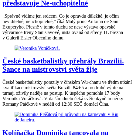
představuje Ne-uchopitelné
„Správně vidíme jen srdcem. Co je opravdu důležité, je očím
neviditelné, neuchopitelné,“ říká Malý princ Antoina de Saint –
Exupéryho. Přesně v tomto duchu se nese výstava opavské
výtvarnice Ireny Stanislavové, instalovaná od středy 11. března
v Galerii Eisler Obecního domu.
České basketbalistky přehrály Brazílii.
Šance na mistrovství světa žije
České basketbalistky porazily v čínském Wu-chanu ve třetím utkání
kvalifikace mistrovství světa Brazílii 84:65 a po druhé výhře na
turnaji oživily naděje na postup. K úspěchu pomohla 17 body
Veronika Voráčková. V dalším duelu čeká svěřenkyně trenérky
Romany Ptáčkové v neděli od 12:30 SEČ domácí Čína.
Kolíňačka Dominika tancovala na