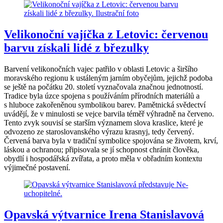
Velikonoční vajíčka z Letovic: červenou
barvu získali lidé z březulky
Barvení velikonočních vajec patřilo v oblasti Letovic a širšího
moravského regionu k ustáleným jarním obyčejům, jejichž podoba
se ještě na počátku 20. století vyznačovala značnou jednotností.
Tradice byla úzce spojena s používáním přírodních materiálů a
s hluboce zakořeněnou symbolikou barev. Pamětnická svědectví
uvádějí, že v minulosti se vejce barvila téměř výhradně na červeno.
Tento zvyk souvisí se starším významem slova kraslice, které je
odvozeno ze staroslovanského výrazu krasnyj, tedy červený.
Červená barva byla v tradiční symbolice spojována se životem, krví,
láskou a ochranou; připisovala se jí schopnost chránit člověka,
obydlí i hospodářská zvířata, a proto měla v obřadním kontextu
výjimečné postavení.
Opavská výtvarnice Irena Stanislavová