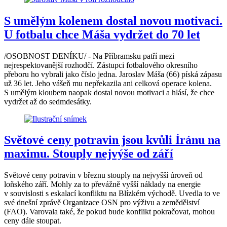
S umělým kolenem dostal novou motivaci.
U fotbalu chce Máša vydržet do 70 let
/OSOBNOST DENÍKU/ - Na Příbramsku patří mezi
nejrespektovanější rozhodčí. Zástupci fotbalového okresního
přeboru ho vybrali jako číslo jedna. Jaroslav Máša (66) píská zápasu
už 36 let. Jeho vášeň mu nepřekazila ani celková operace kolena.
S umělým kloubem naopak dostal novou motivaci a hlásí, že chce
vydržet až do sedmdesátky.
Světové ceny potravin jsou kvůli Íránu na
maximu. Stouply nejvýše od září
Světové ceny potravin v březnu stouply na nejvyšší úroveň od
loňského září. Mohly za to převážně vyšší náklady na energie
v souvislosti s eskalací konfliktu na Blízkém východě. Uvedla to ve
své dnešní zprávě Organizace OSN pro výživu a zemědělství
(FAO). Varovala také, že pokud bude konflikt pokračovat, mohou
ceny dále stoupat.