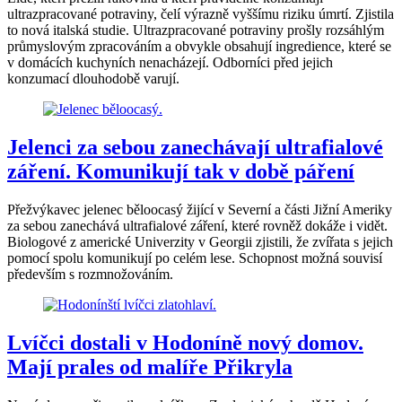
ultrazpracované potraviny, čelí výrazně vyššímu riziku úmrtí. Zjistila
to nová italská studie. Ultrazpracované potraviny prošly rozsáhlým
průmyslovým zpracováním a obvykle obsahují ingredience, které se
v domácích kuchyních nenacházejí. Odborníci před jejich
konzumací dlouhodobě varují.
Jelenci za sebou zanechávají ultrafialové
záření. Komunikují tak v době páření
Přežvýkavec jelenec běloocasý žijící v Severní a části Jižní Ameriky
za sebou zanechává ultrafialové záření, které rovněž dokáže i vidět.
Biologové z americké Univerzity v Georgii zjistili, že zvířata s jejich
pomocí spolu komunikují po celém lese. Schopnost možná souvisí
především s rozmnožováním.
Lvíčci dostali v Hodoníně nový domov.
Mají prales od malíře Přikryla