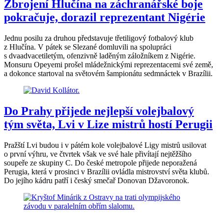
Zbrojení Hlučína na záchranářské boje
pokračuje, dorazil reprezentant Nigérie
Jednu posilu za druhou představuje třetiligový fotbalový klub
z Hlučína. V pátek se Slezané domluvili na spolupráci
s dvaadvacetiletým, ofenzivně laděným záložníkem z Nigérie.
Monsuru Opeyemi prošel mládežnickými reprezentacemi své země,
a dokonce startoval na světovém šampionátu sedmnáctek v Brazílii.
Do Prahy přijede nejlepší volejbalový
tým světa, Lvi v Lize mistrů hostí Perugii
Pražští Lvi budou i v pátém kole volejbalové Ligy mistrů usilovat
o první výhru, ve čtvrtek však ve své hale přivítají nejtěžšího
soupeře ze skupiny C. Do české metropole přijede neporažená
Perugia, která v prosinci v Brazílii ovládla mistrovství světa klubů.
Do jejího kádru patří i český smečař Donovan Džavoronok.