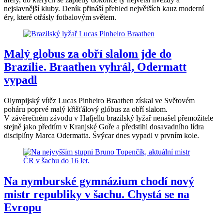
nejslavnější kluby. Deník přináší přehled největších kauz moderní
éry, které otřásly fotbalovým světem.
Malý globus za obří slalom jde do
Brazílie. Braathen vyhrál, Odermatt
vypadl
Olympijský vítěz Lucas Pinheiro Braathen získal ve Světovém
poháru poprvé malý křišťálový glóbus za obří slalom.
V závěrečném závodu v Hafjellu brazilský lyžař nenašel přemožitele
stejně jako předtím v Kranjské Goře a předstihl dosavadního lídra
disciplíny Marca Odermatta. Švýcar dnes vypadl v prvním kole.
Na nymburské gymnázium chodí nový
mistr republiky v šachu. Chystá se na
Evropu