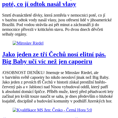
poté, co jí odtok nasál vlasy
Smrtí dvanáctileté dívky, která zemřela v nemocnici poté, co jí
v bazénu odtok vody nasál vlasy, jsou otřeseni lidé v jihoamerické
Brazílii. Pod vodou strávila asi pět minut a záchranáři ji do
nemocnice přivezli v kritickém stavu. Po dvou dnech děvčeti
selhaly orgány.
Jako jeden ze tří Čechů nosí elitní pás.
Big Baby učí víc než jen capoeiru
/OSOBNOST DENÍKU/ Jmenuje se Miroslav Riedel, ale
v barvitém světě capoeiry ho nikdo neosloví jinak než Big Baby.
Jako jeden z prvních tří Čechů v historii získal prestižní hnědo-
červený pás a v Jablonci nad Nisou vybudoval oddíl, který patří
k absolutní domácí špičce. Příběh muže, který před pětadvaceti lety
začínal jen kvůli touze naučit se salta, je dnes především o hluboké
loajalitě, disciplíně a budování komunity v podhůří Jizerských hor.