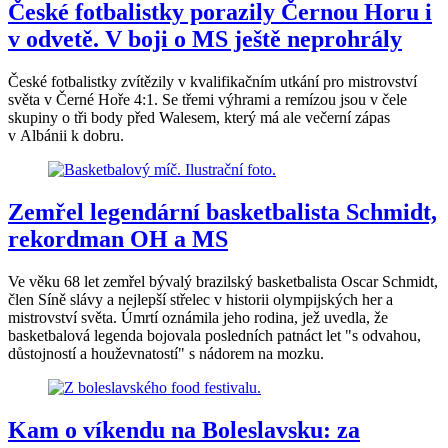
České fotbalistky porazily Černou Horu i
v odvetě. V boji o MS ještě neprohrály
České fotbalistky zvítězily v kvalifikačním utkání pro mistrovství
světa v Černé Hoře 4:1. Se třemi výhrami a remízou jsou v čele
skupiny o tři body před Walesem, který má ale večerní zápas
v Albánii k dobru.
Zemřel legendární basketbalista Schmidt,
rekordman OH a MS
Ve věku 68 let zemřel bývalý brazilský basketbalista Oscar Schmidt,
člen Síně slávy a nejlepší střelec v historii olympijských her a
mistrovství světa. Úmrtí oznámila jeho rodina, jež uvedla, že
basketbalová legenda bojovala posledních patnáct let "s odvahou,
důstojností a houževnatostí" s nádorem na mozku.
Kam o víkendu na Boleslavsku: za