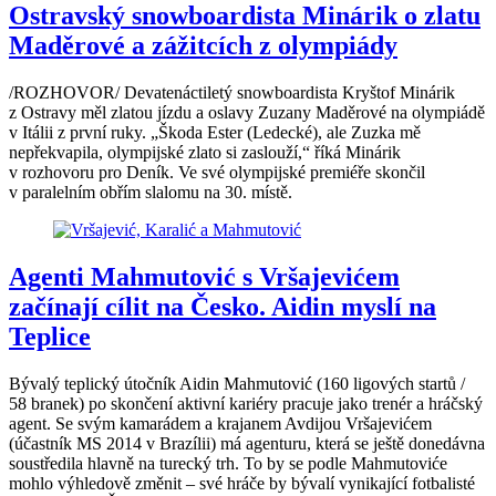
Ostravský snowboardista Minárik o zlatu
Maděrové a zážitcích z olympiády
/ROZHOVOR/ Devatenáctiletý snowboardista Kryštof Minárik
z Ostravy měl zlatou jízdu a oslavy Zuzany Maděrové na olympiádě
v Itálii z první ruky. „Škoda Ester (Ledecké), ale Zuzka mě
nepřekvapila, olympijské zlato si zaslouží,“ říká Minárik
v rozhovoru pro Deník. Ve své olympijské premiéře skončil
v paralelním obřím slalomu na 30. místě.
Agenti Mahmutović s Vršajevićem
začínají cílit na Česko. Aidin myslí na
Teplice
Bývalý teplický útočník Aidin Mahmutović (160 ligových startů /
58 branek) po skončení aktivní kariéry pracuje jako trenér a hráčský
agent. Se svým kamarádem a krajanem Avdijou Vršajevićem
(účastník MS 2014 v Brazílii) má agenturu, která se ještě donedávna
soustředila hlavně na turecký trh. To by se podle Mahmutoviće
mohlo výhledově změnit – své hráče by bývalí vynikající fotbalisté