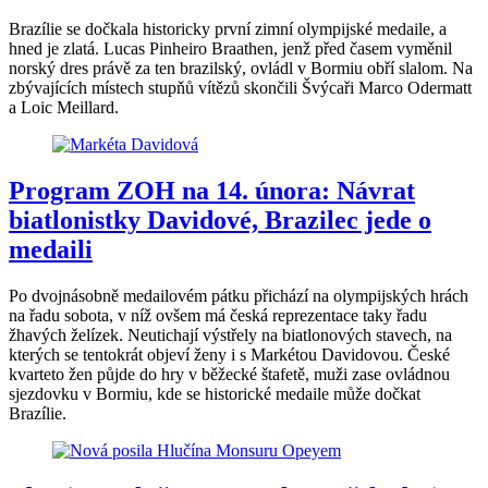
Brazílie se dočkala historicky první zimní olympijské medaile, a
hned je zlatá. Lucas Pinheiro Braathen, jenž před časem vyměnil
norský dres právě za ten brazilský, ovládl v Bormiu obří slalom. Na
zbývajících místech stupňů vítězů skončili Švýcaři Marco Odermatt
a Loic Meillard.
Program ZOH na 14. února: Návrat
biatlonistky Davidové, Brazilec jede o
medaili
Po dvojnásobně medailovém pátku přichází na olympijských hrách
na řadu sobota, v níž ovšem má česká reprezentace taky řadu
žhavých želízek. Neutichají výstřely na biatlonových stavech, na
kterých se tentokrát objeví ženy i s Markétou Davidovou. České
kvarteto žen půjde do hry v běžecké štafetě, muži zase ovládnou
sjezdovku v Bormiu, kde se historické medaile může dočkat
Brazílie.