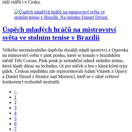
rádi viděli i v Česku.
Úspěch mladých hráčů na mistrovství
světa ve stolním tenise v Brazílii
Velkého mezinárodního úspěchu dosáhli mladí sportovci z Opavska
na mistrovství světa v pink ponku, které se konalo v brazilském
městě Três Coroas. Pink ponk je netradiční odnož stolního tenisu,
která klade důraz na techniku, cit pro míček a hru s klasickými typy
pálek. Českou republiku zde reprezentovali Adam Vitásek z Opavy
a Daniel Drozd z Hradce nad Moravicí, kteří se v silné světové
konkurenci rozhodně neztratili.
<
1
2
3
4
5
6
7