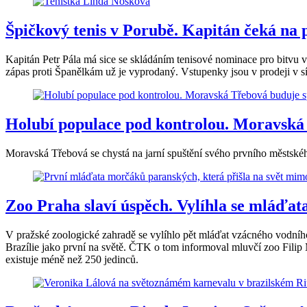
Špičkový tenis v Porubě. Kapitán čeká na p
Kapitán Petr Pála má sice se skládáním tenisové nominace pro bitvu 
zápas proti Španělkám už je vyprodaný. Vstupenky jsou v prodeji v sít
Holubí populace pod kontrolou. Moravská 
Moravská Třebová se chystá na jarní spuštění svého prvního městského
Zoo Praha slaví úspěch. Vylíhla se mláďa
V pražské zoologické zahradě se vylíhlo pět mláďat vzácného vodníh
Brazílie jako první na světě. ČTK o tom informoval mluvčí zoo Filip 
existuje méně než 250 jedinců.