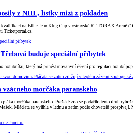
osily z NHL, lístky mizí z pokladen
v kvalifikaci na Billie Jean King Cup v ostravské RT TORAX Areně (10.
i Ticketportal.cz.
Třebová buduje speciální příbytek
 holubníku, který má přinést inovativní řešení pro regulaci holubí pop
ta vzácného morčáka paranského
o ptáka morčáka paranského. Pražské zoo se podařilo tento druh rybo
Mašek. Mláďata se vylíhla v lednu a zatím podle chovatelů prospívají.