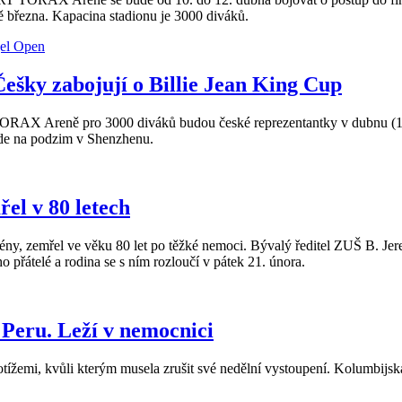
ně března. Kapacina stadionu je 3000 diváků.
 Češky zabojují o Billie Jean King Cup
TORAX Areně pro 3000 diváků budou české reprezentantky v dubnu (10. -
bude na podzim v Shenzhenu.
el v 80 letech
ny, zemřel ve věku 80 let po těžké nemoci. Bývalý ředitel ZUŠ B. Jer
o přátelé a rodina se s ním rozloučí v pátek 21. února.
 Peru. Leží v nemocnici
ížemi, kvůli kterým musela zrušit své nedělní vystoupení. Kolumbijská 