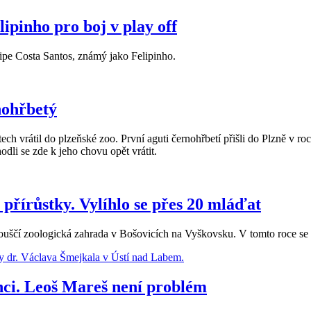
ipinho pro boj v play off
lipe Costa Santos, známý jako Felipinho.
rnohřbetý
tech vrátil do plzeňské zoo. První aguti černohřbetí přišli do Plzně v 
odli se zde k jeho chovu opět vrátit.
 přírůstky. Vylíhlo se přes 20 mláďat
ouščí zoologická zahrada v Bošovicích na Vyškovsku. V tomto roce se 
anci. Leoš Mareš není problém