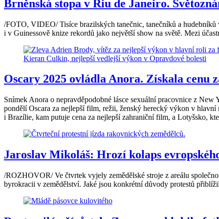
Brněnská stopa v Riu de Janeiro. Světoznám
/FOTO, VIDEO/ Tisíce brazilských tanečnic, tanečníků a hudebníků v
i v Guinessově knize rekordů jako největší show na světě. Mezi účast
Oscary 2025 ovládla Anora. Získala cenu za
Snímek Anora o nepravděpodobné lásce sexuální pracovnice z New York
pondělí Oscara za nejlepší film, režii, ženský herecký výkon v hlavní
i Brazílie, kam putuje cena za nejlepší zahraniční film, a Lotyšsko, k
Jaroslav Mikoláš: Hrozí kolaps evropskéh
/ROZHOVOR/ Ve čtvrtek vyjely zemědělské stroje z areálu společnost
byrokracii v zemědělství. Jaké jsou konkrétní důvody protestů přiblíž