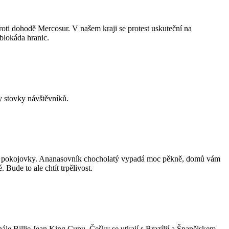
oti dohodě Mercosur. V našem kraji se protest uskuteční na
blokáda hranic.
y stovky návštěvníků.
íbené pokojovky. Ananasovník chocholatý vypadá moc pěkně, domů vám
 Bude to ale chtít trpělivost.
le Billie Jean King Cupu. Češky se utkají s Brazílií a Španělskem.