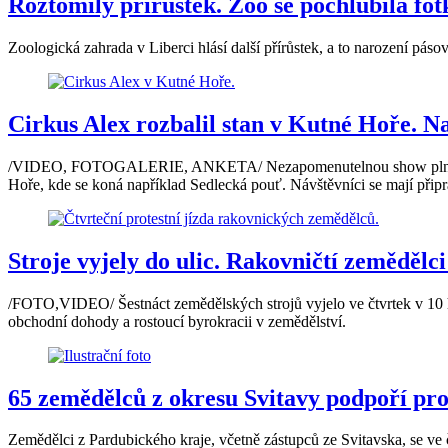
Roztomilý přírůstek. Zoo se pochlubila fo
Zoologická zahrada v Liberci hlásí další přírůstek, a to narození pá
Cirkus Alex rozbalil stan v Kutné Hoře. N
/VIDEO, FOTOGALERIE, ANKETA/ Nezapomenutelnou show plnou akroba
Hoře, kde se koná například Sedlecká pouť. Návštěvníci se mají připra
Stroje vyjely do ulic. Rakovničtí zemědělci
/FOTO,VIDEO/ Šestnáct zemědělských strojů vyjelo ve čtvrtek v 10 ho
obchodní dohody a rostoucí byrokracii v zemědělství.
65 zemědělců z okresu Svitavy podpoří pro
Zemědělci z Pardubického kraje, včetně zástupců ze Svitavska, se ve 