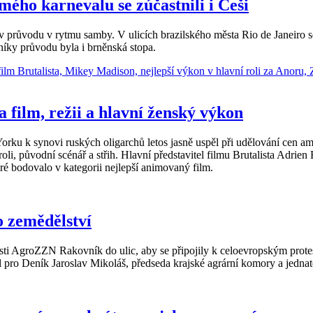
ého karnevalu se zúčastnili i Češi
 průvodu v rytmu samby. V ulicích brazilského města Rio de Janeiro se
níky průvodu byla i brněnská stopa.
 film, režii a hlavní ženský výkon
u k synovi ruských oligarchů letos jasně uspěl při udělování cen ame
 roli, původní scénář a střih. Hlavní představitel filmu Brutalista Adr
teré bodovalo v kategorii nejlepší animovaný film.
o zemědělství
i AgroZZN Rakovník do ulic, aby se připojily k celoevropským protes
il pro Deník Jaroslav Mikoláš, předseda krajské agrární komory a jedna