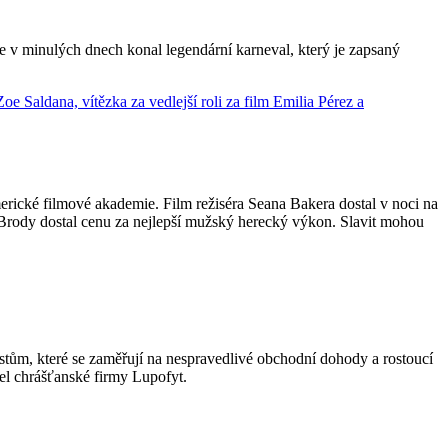
 v minulých dnech konal legendární karneval, který je zapsaný
rické filmové akademie. Film režiséra Seana Bakera dostal v noci na
ien Brody dostal cenu za nejlepší mužský herecký výkon. Slavit mohou
tům, které se zaměřují na nespravedlivé obchodní dohody a rostoucí
tel chrášťanské firmy Lupofyt.