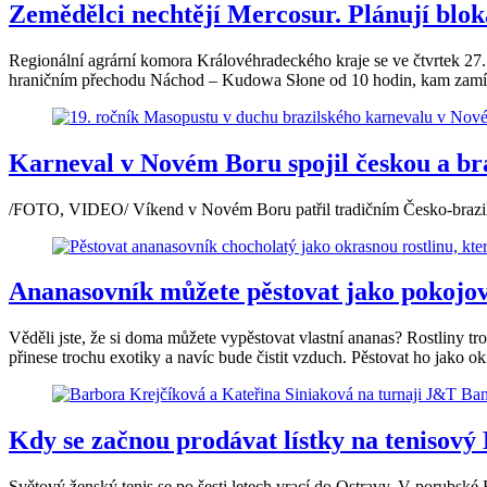
Zemědělci nechtějí Mercosur. Plánují blo
Regionální agrární komora Královéhradeckého kraje se ve čtvrtek 27.
hraničním přechodu Náchod – Kudowa Słone od 10 hodin, kam zamíří
Karneval v Novém Boru spojil českou a braz
/FOTO, VIDEO/ Víkend v Novém Boru patřil tradičním Česko-brazilský
Ananasovník můžete pěstovat jako pokojo
Věděli jste, že si doma můžete vypěstovat vlastní ananas? Rostliny
přinese trochu exotiky a navíc bude čistit vzduch. Pěstovat ho jako okr
Kdy se začnou prodávat lístky na tenisový
Světový ženský tenis se po šesti letech vrací do Ostravy. V porubsk