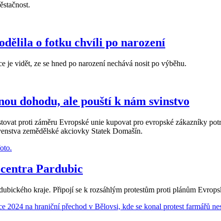
ěstačnost.
ělila o fotku chvíli po narození
tce je vidět, ze se hned po narození nechává nosit po výběhu.
nou dohodu, ale pouští k nám svinstvo
stovat proti záměru Evropské unie kupovat pro evropské zákazníky pot
tavenstva zemědělské akciovky Statek Domašín.
 centra Pardubic
dubického kraje. Připojí se k rozsáhlým protestům proti plánům Evrop