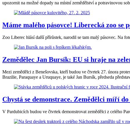
upozornit na možné dopady na místní zemědělství a potravinovou sob
Máme malého pásovce! Liberecká zoo se pod
Zoo Liberec hlásí další přírůstek, narodil se tam malý pásovec. Na fo
Zemědělec Jan Bursík: EU si hraje na zele
Mezi zemědělci z Benešovska, kteří budou ve čtvrtek 27. února prote
Brazilie, Paraquaye a Uruquaye, je také Jan Bursík, předseda předs
Chystá se demonstrace. Zemědělci míří do
V Pardubicích budou ve čtvrtek demonstrovat zemědělci z celého Par