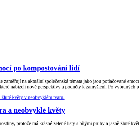
ocí po kompostování lidí
é se zaměřují na aktuální společenská témata jako jsou potlačované emoc
které nabízejí nové perspektivy a podněty k zamyšlení. Po vybraných 
bra a neobvyklé květy
ostliny, protože má krásné zelené listy s bílými pruhy a jasně žluté kv