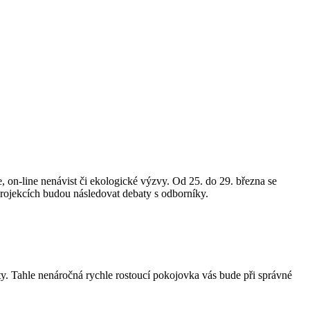
e, on-line nenávist či ekologické výzvy. Od 25. do 29. března se
projekcích budou následovat debaty s odborníky.
ěty. Tahle nenáročná rychle rostoucí pokojovka vás bude při správné