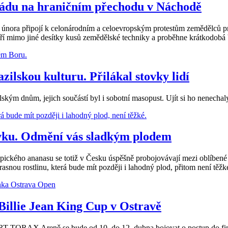
kádu na hraničním přechodu v Náchodě
 února připojí k celonárodním a celoevropským protestům zemědělců pr
 mimo jiné desítky kusů zemědělské techniky a proběhne krátkodobá 
ilskou kulturu. Přilákal stovky lidí
m dnům, jejich součástí byl i sobotní masopust. Ujít si ho nenechal
vku. Odmění vás sladkým plodem
 tropického ananasu se totiž v Česku úspěšně probojovávají mezi obl
asnou rostlinu, která bude mít později i lahodný plod, přitom není těžké.
 Billie Jean King Cup v Ostravě
é RT TORAX Areně se bude od 10. do 12. dubna bojovat o postup do finá