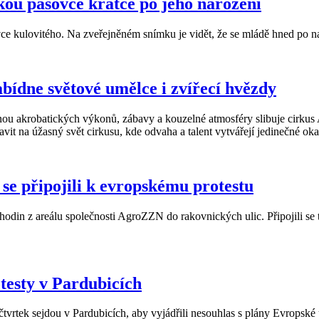
tkou pásovce krátce po jeho narození
sovce kulovitého. Na zveřejněném snímku je vidět, že se mládě hned po 
abídne světové umělce i zvířecí hvězdy
tických výkonů, zábavy a kouzelné atmosféry slibuje cirkus Alex,
vit na úžasný svět cirkusu, kde odvaha a talent vytvářejí jedinečné ok
 se připojili k evropskému protestu
din z areálu společnosti AgroZZN do rakovnických ulic. Připojili se 
testy v Pardubicích
čtvrtek sejdou v Pardubicích, aby vyjádřili nesouhlas s plány Evropské