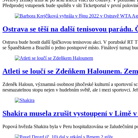
Předprodej vstupenek bude spuštěn v síti Ticketportal v první polovi
Ostrava se těší na další tenisovou parádu.
Ostrava bude hostit další špičkovou tenisovou akci. V porubské RT 
se Španělskem a Brazílií o jedno postupové místo. Finálový turnaj 
Atleti se loučí se Zdeňkem Halounem. Zemř
Zdeněk Haloun, významná osobnost jihočeské kulturní a sportovní scé
nesmazatelnou stopu nejen v hudebním světě, ale i mezi sportovci. Jeh
Shakira musela zrušit vystoupení v Limě v
Popová hvězda Shakira byla v Peru hospitalizována se žaludečními pot