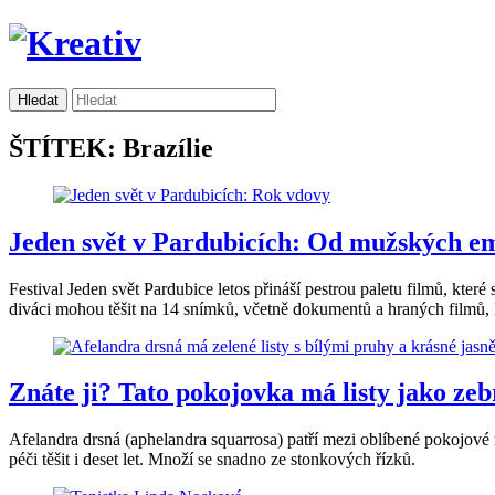
ŠTÍTEK: Brazílie
Jeden svět v Pardubicích: Od mužských em
Festival Jeden svět Pardubice letos přináší pestrou paletu filmů, kter
diváci mohou těšit na 14 snímků, včetně dokumentů a hraných filmů, 
Znáte ji? Tato pokojovka má listy jako ze
Afelandra drsná (aphelandra squarrosa) patří mezi oblíbené pokojové r
péči těšit i deset let. Množí se snadno ze stonkových řízků.