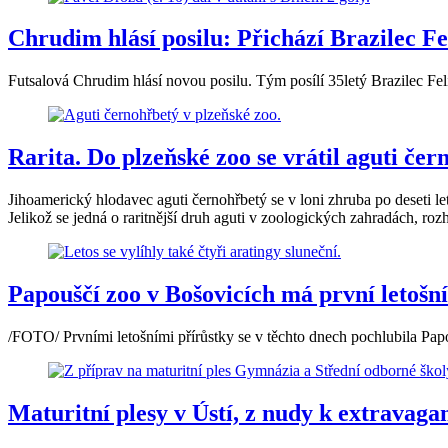
Chrudim hlásí posilu: Přichází Brazilec Fel
Futsalová Chrudim hlásí novou posilu. Tým posílí 35letý Brazilec Fe
Rarita. Do plzeňské zoo se vrátil aguti če
Jihoamerický hlodavec aguti černohřbetý se v loni zhruba po deseti le
Jelikož se jedná o raritnější druh aguti v zoologických zahradách, rozh
Papouščí zoo v Bošovicích má první letošní
/FOTO/ Prvními letošními přírůstky se v těchto dnech pochlubila Pap
Maturitní plesy v Ústí, z nudy k extravag