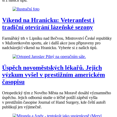
si z našich tipů.
Víkend na Hranicku: Veteranfest i
tradiční otevírání lázeňské sezony
Farmářský trh v Lipníku nad Bečvou, Mistrovství České republiky
v Mažoretkovém sportu, ale i další akce jsou připraveny pro
nadcházející víkend na Hranicku. Vyberte si z našich tipů.
Úspěch novoměstských lékařů. Jejich
výzkum vyšel v prestižním americkém
časopisu
Ortopedický tým z Nového Města na Moravě dosáhl významného
úspěchu. Jejich odborná studie o léčbě potíží zápěstí vyšla
v prestižním časopise Journal of Hand Surgery, kde čeští autoři
publikují jen výjimečně.