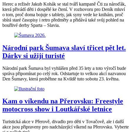
Herec a režisér Jakub Kohák se stal tváří kampaně Čti za nároďák,
která přivádí děti i dospělé ke čtení. V rozhovoru pro Deník mluví
o tom, proč doma bojuje s tablety, jak syny vede ke knihám, proč
sbírá staré časopisy i retro předměty a přidává také svůj pohled na
bouřlivé derby Sparta – Slavia.
Národní park Šumava slaví třicet pět let.
Dárky si užijí turisté
Národní park Šumava byl vyhlášen před 35 lety a toto výročí bude
správa připomínat po celý rok. Odstartuje to velkou akcí nazvanou
Den Šumavy, která proběhne na Kvildě tuto sobotu 23. května.
Kam o víkendu na Přerovsku: Freestyle
motocross show i Loutkářské letnice
Turistická akce v Přerově, divadlo pro děti v Tovačově, ale i další
akce jsou připraveny pro nadcházející víkend na Přerovsku. Vyberte