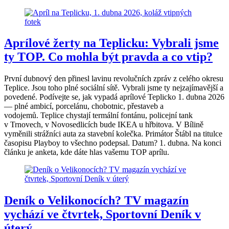
Aprílové žerty na Teplicku: Vybrali jsme
ty TOP. Co mohla být pravda a co vtip?
První dubnový den přinesl lavinu revolučních zpráv z celého okresu
Teplice. Jsou toho plné sociální sítě. Vybrali jsme ty nejzajímavější a
povedené. Podívejte se, jak vypadá aprílové Teplicko 1. dubna 2026
— plné ambicí, porcelánu, chobotnic, přestaveb a
vodojemů. Teplice chystají termální fontánu, policejní tank
v Trnovech, v Novosedlicích bude IKEA u hřbitova. V Bílině
vyměnili strážníci auta za stavební kolečka. Primátor Štábl na titulce
časopisu Playboy to všechno podepsal. Datum? 1. dubna. Na konci
článku je anketa, kde dáte hlas vašemu TOP aprílu.
Deník o Velikonocích? TV magazín
vychází ve čtvrtek, Sportovní Deník v
úterý