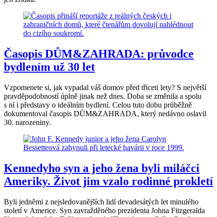
Časopis DŮM&ZAHRADA: průvodce
bydlením už 30 let
Vzpomenete si, jak vypadal váš domov před třiceti lety? S největší
pravděpodobností úplně jinak než dnes. Doba se změnila a spolu
s ní i představy o ideálním bydlení. Celou tuto dobu průběžně
dokumentoval časopis DŮM&ZAHRADA, který nedávno oslavil
30. narozeniny.
Kennedyho syn a jeho žena byli miláčci
Ameriky. Život jim vzalo rodinné prokletí
Byli jedněmi z nejsledovanějších lidí devadesátých let minulého
století v Americe. Syn zavražděného prezidenta Johna Fitzgeralda