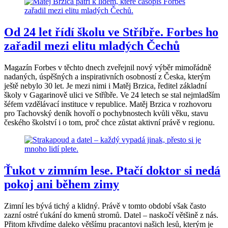
Od 24 let řídí školu ve Stříbře. Forbes ho
zařadil mezi elitu mladých Čechů
Magazín Forbes v těchto dnech zveřejnil nový výběr mimořádně
nadaných, úspěšných a inspirativních osobností z Česka, kterým
ještě nebylo 30 let. Je mezi nimi i Matěj Brzica, ředitel základní
školy v Gagarinově ulici ve Stříbře. Ve 24 letech se stal nejmladším
šéfem vzdělávací instituce v republice. Matěj Brzica v rozhovoru
pro Tachovský deník hovoří o pochybnostech kvůli věku, stavu
českého školství i o tom, proč chce zůstat aktivní právě v regionu.
Ťukot v zimním lese. Ptačí doktor si nedá
pokoj ani během zimy
Zimní les bývá tichý a klidný. Právě v tomto období však často
zazní ostré ťukání do kmenů stromů. Datel – naskočí většině z nás.
Přitom křivdíme daleko většímu pracantovi našich lesů, kterým je