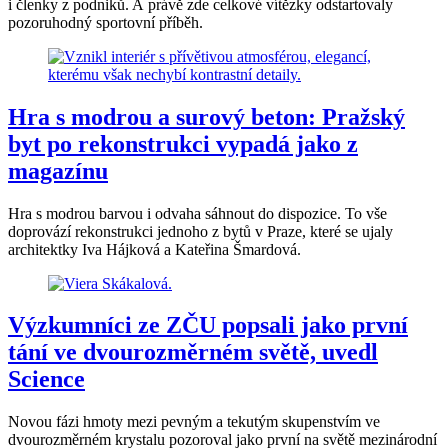
i členky z podniků. A právě zde celkové vítězky odstartovaly
pozoruhodný sportovní příběh.
Hra s modrou a surový beton: Pražský
byt po rekonstrukci vypadá jako z
magazínu
Hra s modrou barvou i odvaha sáhnout do dispozice. To vše
doprovází rekonstrukci jednoho z bytů v Praze, které se ujaly
architektky Iva Hájková a Kateřina Šmardová.
Výzkumníci ze ZČU popsali jako první
tání ve dvourozměrném světě, uvedl
Science
Novou fázi hmoty mezi pevným a tekutým skupenstvím ve
dvourozměrném krystalu pozoroval jako první na světě mezinárodní