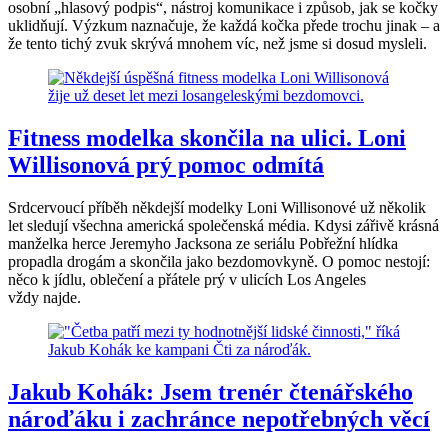
osobní „hlasový podpis“, nástroj komunikace i způsob, jak se kočky
uklidňují. Výzkum naznačuje, že každá kočka přede trochu jinak – a
že tento tichý zvuk skrývá mnohem víc, než jsme si dosud mysleli.
Fitness modelka skončila na ulici. Loni
Willisonová prý pomoc odmítá
Srdcervoucí příběh někdejší modelky Loni Willisonové už několik
let sledují všechna americká společenská média. Kdysi zářivě krásná
manželka herce Jeremyho Jacksona ze seriálu Pobřežní hlídka
propadla drogám a skončila jako bezdomovkyně. O pomoc nestojí:
něco k jídlu, oblečení a přátele prý v ulicích Los Angeles
vždy najde.
Jakub Kohák: Jsem trenér čtenářského
nároďáku i zachránce nepotřebných věcí