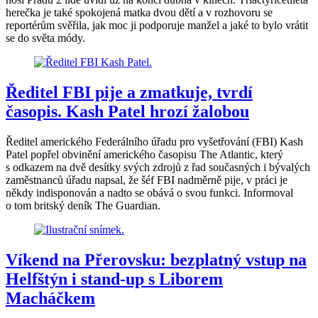
herečka je také spokojená matka dvou dětí a v rozhovoru se
reportérům svěřila, jak moc ji podporuje manžel a jaké to bylo vrátit
se do světa módy.
Ředitel FBI pije a zmatkuje, tvrdí
časopis. Kash Patel hrozí žalobou
Ředitel amerického Federálního úřadu pro vyšetřování (FBI) Kash
Patel popřel obvinění amerického časopisu The Atlantic, který
s odkazem na dvě desítky svých zdrojů z řad současných i bývalých
zaměstnanců úřadu napsal, že šéf FBI nadměrně pije, v práci je
někdy indisponován a nadto se obává o svou funkci. Informoval
o tom britský deník The Guardian.
Víkend na Přerovsku: bezplatný vstup na
Helfštýn i stand-up s Liborem
Macháčkem