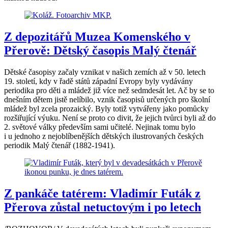
Z depozitářů Muzea Komenského v
Přerově: Dětský časopis Malý čtenář
Dětské časopisy začaly vznikat v našich zemích až v 50. letech
19. století, kdy v řadě států západní Evropy byly vydávány
periodika pro děti a mládež již více než sedmdesát let. Ač by se to
dnešním dětem jistě nelíbilo, vznik časopisů určených pro školní
mládež byl zcela prozaický. Byly totiž vytvářeny jako pomůcky
rozšiřující výuku. Není se proto co divit, že jejich tvůrci byli až do
2. světové války především sami učitelé. Nejinak tomu bylo
i u jednoho z nejoblíbenějších dětských ilustrovaných českých
periodik Malý čtenář (1882-1941).
Z pankáče tatérem: Vladimír Futák z
Přerova zůstal netuctovým i po letech