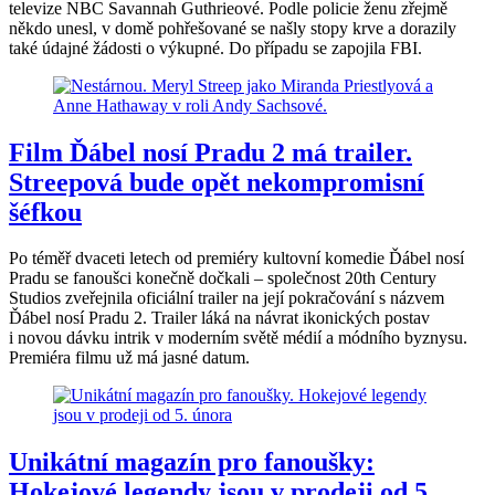
televize NBC Savannah Guthrieové. Podle policie ženu zřejmě
někdo unesl, v domě pohřešované se našly stopy krve a dorazily
také údajné žádosti o výkupné. Do případu se zapojila FBI.
Film Ďábel nosí Pradu 2 má trailer.
Streepová bude opět nekompromisní
šéfkou
Po téměř dvaceti letech od premiéry kultovní komedie Ďábel nosí
Pradu se fanoušci konečně dočkali – společnost 20th Century
Studios zveřejnila oficiální trailer na její pokračování s názvem
Ďábel nosí Pradu 2. Trailer láká na návrat ikonických postav
i novou dávku intrik v moderním světě médií a módního byznysu.
Premiéra filmu už má jasné datum.
Unikátní magazín pro fanoušky:
Hokejové legendy jsou v prodeji od 5.