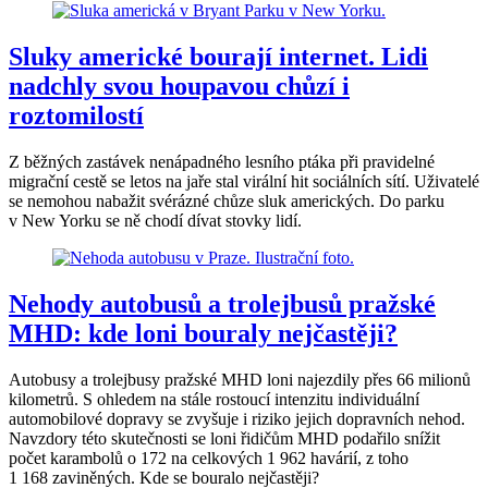
Sluky americké bourají internet. Lidi
nadchly svou houpavou chůzí i
roztomilostí
Z běžných zastávek nenápadného lesního ptáka při pravidelné
migrační cestě se letos na jaře stal virální hit sociálních sítí. Uživatelé
se nemohou nabažit svérázné chůze sluk amerických. Do parku
v New Yorku se ně chodí dívat stovky lidí.
Nehody autobusů a trolejbusů pražské
MHD: kde loni bouraly nejčastěji?
Autobusy a trolejbusy pražské MHD loni najezdily přes 66 milionů
kilometrů. S ohledem na stále rostoucí intenzitu individuální
automobilové dopravy se zvyšuje i riziko jejich dopravních nehod.
Navzdory této skutečnosti se loni řidičům MHD podařilo snížit
počet karambolů o 172 na celkových 1 962 havárií, z toho
1 168 zaviněných. Kde se bouralo nejčastěji?