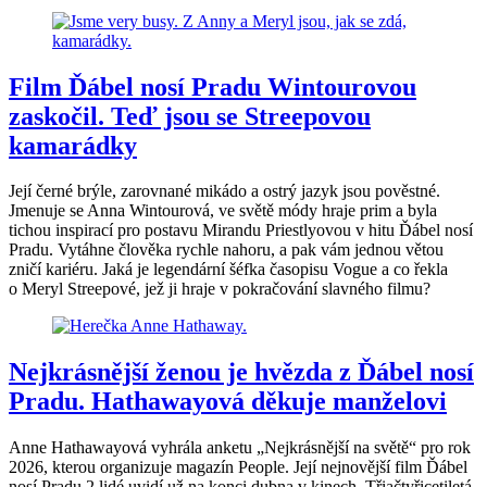
Film Ďábel nosí Pradu Wintourovou
zaskočil. Teď jsou se Streepovou
kamarádky
Její černé brýle, zarovnané mikádo a ostrý jazyk jsou pověstné.
Jmenuje se Anna Wintourová, ve světě módy hraje prim a byla
tichou inspirací pro postavu Mirandu Priestlyovou v hitu Ďábel nosí
Pradu. Vytáhne člověka rychle nahoru, a pak vám jednou větou
zničí kariéru. Jaká je legendární šéfka časopisu Vogue a co řekla
o Meryl Streepové, jež ji hraje v pokračování slavného filmu?
Nejkrásnější ženou je hvězda z Ďábel nosí
Pradu. Hathawayová děkuje manželovi
Anne Hathawayová vyhrála anketu „Nejkrásnější na světě“ pro rok
2026, kterou organizuje magazín People. Její nejnovější film Ďábel
nosí Pradu 2 lidé uvidí už na konci dubna v kinech. Třiačtyřicetiletá