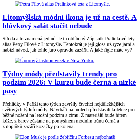
Litomyšlská módní ikona je už na cestě. A
hlávkový salát stačit nebude
Středa a to znamená jediné. Je tu oblíbený Zápisník Pralinkové tety
alias Petry Filové z Litomyšle. Tentokrát je její glosa už ryze jarní a
nabízí návod, jak tohle jaro opravdu zazářit. A jaké fígle máte vy?
Týdny módy představily trendy pro
podzim 2026: V kurzu bude černá a nízké
pasy
Přehlídky v Paříži tento týden završily čtveřici nejdůležitějších
světových týdnů módy. Návrháři na molech představili kolekce pro
běžné nošení na letošní podzim a zimu. Z materiálů bude hitem
kůže, z barev zůstane na pomyslném módním trůnu černá a
z doplňků zazáří kozačky po kolena.