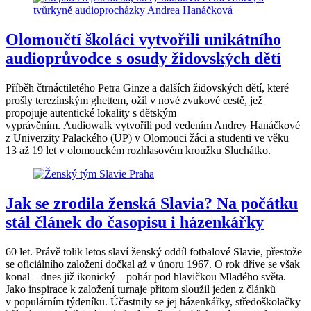
Olomoučtí školáci vytvořili unikátního
audioprůvodce s osudy židovských dětí
Příběh čtrnáctiletého Petra Ginze a dalších židovských dětí, které
prošly terezínským ghettem, ožil v nové zvukové cestě, jež
propojuje autentické lokality s dětským
vyprávěním. Audiowalk vytvořili pod vedením Andrey Hanáčkové
z Univerzity Palackého (UP) v Olomouci žáci a studenti ve věku
13 až 19 let v olomouckém rozhlasovém kroužku Sluchátko.
Jak se zrodila ženská Slavia? Na počátku
stál článek do časopisu i házenkářky
60 let. Právě tolik letos slaví ženský oddíl fotbalové Slavie, přestože
se oficiálního založení dočkal až v únoru 1967. O rok dříve se však
konal – dnes již ikonický – pohár pod hlavičkou Mladého světa.
Jako inspirace k založení turnaje přitom sloužil jeden z článků
v populárním týdeníku. Účastnily se jej házenkářky, středoškolačky