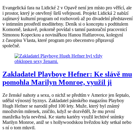
Evangelická fara na Lidické 2 v Opavě není jen místo pro věřící, ale
i prostor, který je otevřený širší veřejnosti. Projekt Lidická 2 nabízí
zajímavý kulturní program od rozhovorů až po divadelní představení
v intimním prostředí modlitebny. Deník si o konceptu s podtitulem
Komorně, laskavě, pokorně povídal s tamní pastorační pracovnicí
Simonou Kopeckou a novinářkou Hanou Halfarovou, kolegyní
z časopisu Vlasta, které program pro obecenstvo připravují
společně.
Zakladatel Playboye Hefner: Ke slávě mu
pomohla Marilyn Monroe, využil ji
Ze ženské nahoty a sexu, o nichž se předtím v Americe jen šeptalo,
udělal výnosný byznys. Zakladatel pánského magazínu Playboy
Hugh Hefner se narodil před 100 lety. Muže, který byl známý
množstvím milenek, zničilo, když se dozvěděl, že mu první
manželka byla nevěrná. Ke startu kariéry využil lechtivé snímky
Marilyn Monroe, aniž se s hollywoodskou hvězdou kdy setkal nebo
s ní o tom mluvil.