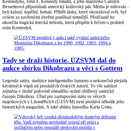
Kennedyho, John F. Kennedy mladší, a jeho manželka Carolyn
Bessetteová připomínali americký královský pár. Média je milovala -
byli krásní, úspěšní, bohatí. Příběh lásky, který okouzloval svět, byl
ovšem za zavřenými dveřmi poněkud temnější. Předčasně ho
ukončila tragická letecká nehoda, která přispěla k řečem o prokletí
rodu Kennedyů.
Tady se draží historie. ÚZSVM dal do
aukce sbírku Dikobrazu a věcí s Gottem
Legenda satiry, studnice inteligentního humoru a nekonečná plejáda
kreslených vtipů od proslulých českých autorů. To vše nabízel
zejména v druhé polovině minulého století oblíbený satirický
časopis Dikobraz. Úřad pro zastupování státu ve věcech
majetkových v Litoměřicích (ÚZSVM) nyní prodává několik jeho
historických magazínů. A také sbírku fanouška Karla Gotta.