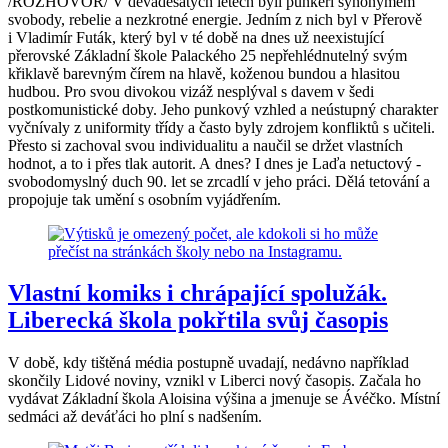
/ROZHOVOR/ V devadesátých letech byli punkeři synonymem
svobody, rebelie a nezkrotné energie. Jedním z nich byl v Přerově
i Vladimír Futák, který byl v té době na dnes už neexistující
přerovské Základní škole Palackého 25 nepřehlédnutelný svým
křiklavě barevným čírem na hlavě, koženou bundou a hlasitou
hudbou. Pro svou divokou vizáž nesplýval s davem v šedi
postkomunistické doby. Jeho punkový vzhled a neústupný charakter
vyčnívaly z uniformity třídy a často byly zdrojem konfliktů s učiteli.
Přesto si zachoval svou individualitu a naučil se držet vlastních
hodnot, a to i přes tlak autorit. A dnes? I dnes je Laďa netuctový -
svobodomyslný duch 90. let se zrcadlí v jeho práci. Dělá tetování a
propojuje tak umění s osobním vyjádřením.
Vlastní komiks i chrápající spolužák.
Liberecká škola pokřtila svůj časopis
V době, kdy tištěná média postupně uvadají, nedávno například
skončily Lidové noviny, vznikl v Liberci nový časopis. Začala ho
vydávat Základní škola Aloisina výšina a jmenuje se Ávéčko. Místní
sedmáci až deváťáci ho plní s nadšením.