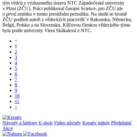
tým vědců z výzkumného ústavu NTC Západočeské univerzity
v Plzni (ZČU). Práci publikoval časopis Science, pro ZČU jde
o první zmínku v tomto prestižním periodiku. Na studii se kromě
ZČU podíleli autoři z vědeckých pracovišť v Rakousku, Německu,
Belgii, Polsku a na Slovensku. Klíčovou členkou vědeckého týmu
byla podle univerzity Viera Skákalová z NTC.
<
1
2
3
4
5
6
7
8
9
10
11
>
Návody a šablony
E-shop
Video návody
Kreativ miluje
Předplatné
Akce