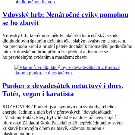
Vdovský hrb: Nenáročné cviky pomohou
se ho zbavit
Vdovský hrb, kterému se někdy také říká kancelářský, vzniká
dlouhodobým špatným držením těla, slabým svalstvem a stresem.
Na přechodu krční a hrudní páteře dochází k hromadění podkožního
tuku. Vdovskému hrbu přitom lze předejít a dokonce se
ho pravidelným cvičením a masážemi zbavit.
Punker z devadesátek netuctový i dnes.
Tatér, vegan i karatista
ROZHOVOR / Punkeři jsou synonymem svobody, rebelie a
energie. Jedním z nich byl v přerovských "devadesátkách"
i Vladimír Futák, který byl v té době na dnes už neexistující
přerovské Základní škole Palackého 25 nepřehlédnutelný svým
křiklavě barevným čírem na hlavě, koženou bundou a
hlasitou hudbou.