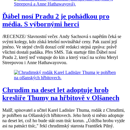
Ďábel nosí Pradu 2 je pohádkou pro
média. S výbornými herci
/RECENZE/ Slavnostní večer. Andy Sachsová s napětím čeká se
svými kolegy, kdo získá letošní novinářské ceny. Pak zazní její
jméno. Ve stejné chvíli dorazí celé redakci stejná zpráva: právě
všichni dostali padáka. Přes SMS. Tak startuje film Ďábel nosí
Pradu 2, který teď vstupuje do kin a který vrací na scénu Meryl
Streepovou i Anne Hathawayovou.
Chrudim na deset let adoptuje hrob
kreslíře Thumy na hřbitově v Olšanech
Malíř, spisovatel a učitel Karel Ladislav Thuma, rodák z Chrudimi,
je pohřben na Olšanských hřbitovech. Jeho hrob si město adoptuje
na deset let, což ho bude stát osm tisíc korun. „Údržba hrobu vyjde
asi na patnáct tisíc," řekl chrudimský starosta František Pilný.