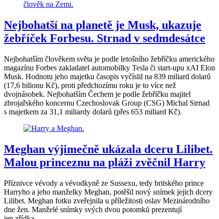
Nejbohatší na planetě je Musk, ukazuje
žebříček Forbesu. Strnad v sedmdesátce
Nejbohatším člověkem světa je podle letošního žebříčku amerického
magazínu Forbes zakladatel automobilky Tesla či start-upu xAI Elon
Musk. Hodnotu jeho majetku časopis vyčíslil na 839 miliard dolarů
(17,6 bilionu Kč), proti předchozímu roku je to více než
dvojnásobek. Nejbohatším Čechem je podle žebříčku majitel
zbrojařského koncernu Czechoslovak Group (CSG) Michal Strnad
s majetkem za 31,1 miliardy dolarů (přes 653 miliard Kč).
Meghan výjimečně ukázala dceru Lilibet.
Malou princeznu na pláži zvěčnil Harry
Příznivce vévody a vévodkyně ze Sussexu, tedy britského prince
Harryho a jeho manželky Meghan, potěšil nový snímek jejich dcery
Lilibet. Meghan fotku zveřejnila u příležitosti oslav Mezinárodního
dne žen. Manželé snímky svých dvou potomků prezentují
jen zřídka.