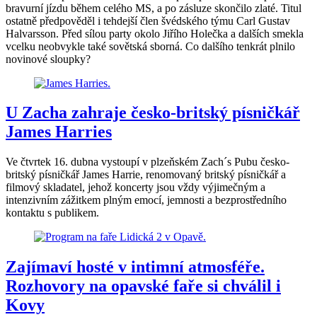
bravurní jízdu během celého MS, a po zásluze skončilo zlaté. Titul
ostatně předpověděl i tehdejší člen švédského týmu Carl Gustav
Halvarsson. Před sílou party okolo Jiřího Holečka a dalších smekla
vcelku neobvykle také sovětská sborná. Co dalšího tenkrát plnilo
novinové sloupky?
U Zacha zahraje česko-britský písničkář
James Harries
Ve čtvrtek 16. dubna vystoupí v plzeňském Zach´s Pubu česko-
britský písničkář James Harrie, renomovaný britský písničkář a
filmový skladatel, jehož koncerty jsou vždy výjimečným a
intenzivním zážitkem plným emocí, jemnosti a bezprostředního
kontaktu s publikem.
Zajímaví hosté v intimní atmosféře.
Rozhovory na opavské faře si chválil i
Kovy