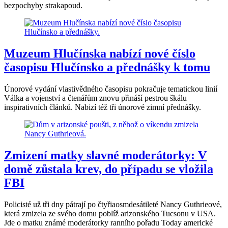
bezpochyby strakapoud.
Muzeum Hlučínska nabízí nové číslo
časopisu Hlučínsko a přednášky k tomu
Únorové vydání vlastivědného časopisu pokračuje tematickou linií
Válka a vojenství a čtenářům znovu přináší pestrou škálu
inspirativních článků. Nabizí též tři únorové zimní přednášky.
Zmizení matky slavné moderátorky: V
domě zůstala krev, do případu se vložila
FBI
Policisté už tři dny pátrají po čtyřiaosmdesátileté Nancy Guthrieové,
která zmizela ze svého domu poblíž arizonského Tucsonu v USA.
Jde o matku známé moderátorky ranního pořadu Today americké