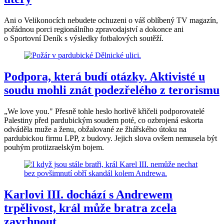
Ani o Velikonocích nebudete ochuzeni o váš oblíbený TV magazín,
pořádnou porci regionálního zpravodajství a dokonce ani
o Sportovní Deník s výsledky fotbalových soutěží.
Podpora, která budí otázky. Aktivisté u
soudu mohli znát podezřelého z terorismu
„We love you." Přesně tohle heslo horlivě křičeli podporovatelé
Palestiny před pardubickým soudem poté, co ozbrojená eskorta
odváděla muže a ženu, obžalované ze žhářského útoku na
pardubickou firmu LPP, z budovy. Jejich slova ovšem nemusela být
pouhým protiizraelským bojem.
Karlovi III. dochází s Andrewem
trpělivost, král může bratra zcela
zavrhnout