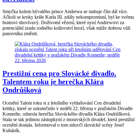
Smyčka kolem bývalého prince Andrewa se stahuje čím dál více.
Ačkoli se kroky krále Karla III. zdály nekompromisní, byl ke svému
bratrovi shovívavý. Doživotní vězení, které nyní Andrewovi za
potenciální zradu rodného království hrozí, však může dobrou vůli
panovníka změnit.
Prestižní cena pro Slovácké divadlo.
Talentem roku je herečka Klára
Ondrůšková
Ocenění Talent roku si z letošního vyhlašování Cen divadelní
kritiky, které se uskutečnilo v neděli 22. března v pražském Divadle
Komedie, odnesla herečka Slováckého divadla Klára Ondrůšková.
Stala se tak jedinou zástupkyní z moravských divadel, která prestižní
ocenění dostala. Informoval o tom mluvčí slovácké scény Josef
Kubáník.