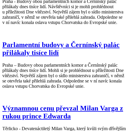
Praha - Budovy obou parlamentních komor a Černínský palác
přilákaly dnes tisíce lidí. Návštěvníci si je mohli prohlédnout
u příležitosti Dne vítězství. Největší zájem byl o sídlo ministerstva
zahraničí, v němž se otevřela také přilehlá zahrada. Odpoledne se
v ní navíc konala oslava vstupu Chorvatska do Evropské unie.
Parlamentní budovy a Černínský palác
přilákaly tisíce lidí
Praha – Budovy obou parlamentních komor a Černínský palác
přilákaly dnes tisíce lidí. Mohli si je prohlédnout u příležitosti Dne
vítězství. Největší zájem byl o sídlo ministerstva zahraničí, v němž
se otevřela také přilehlá zahrada. Odpoledne se v ní navíc konala
oslava vstupu Chorvatska do Evropské unie.
Významnou cenu převzal Milan Varga z
rukou prince Edwarda
Těrlicko - Devatenáctiletý Milan Varga, který kvůli svým dřívějším