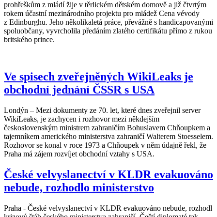
prohřeškům z mládí žije v těrlickém dětském domově a již čtvrtým
rokem účastní mezinárodního projektu pro mládež Cena vévody
z Edinburghu. Jeho několikaletá práce, převážně s handicapovanými
spoluobčany, vyvrcholila předáním zlatého certifikátu přímo z rukou
britského prince.
Ve spisech zveřejněných WikiLeaks je
obchodní jednání ČSSR s USA
Londýn – Mezi dokumenty ze 70. let, které dnes zveřejnil server
WikiLeaks, je zachycen i rozhovor mezi někdejším
československým ministrem zahraničím Bohuslavem Chňoupkem a
tajemníkem amerického ministerstva zahraničí Walterem Stoesselem.
Rozhovor se konal v roce 1973 a Chňoupek v něm údajně řekl, že
Praha má zájem rozvíjet obchodní vztahy s USA.
České velvyslanectví v KLDR evakuováno
nebude, rozhodlo ministerstvo
Praha - České velvyslanectví v KLDR evakuováno nebude, rozhodl
krizový štáb českého ministerstva zahraničí. Čeští diplomaté tak,