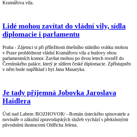
Kramářova vila.
Lidé mohou zavítat do vládní vily, sídla
diplomacie i parlamentu
Praha - Zájemci si při příležitosti dnešního státního svátku mohou
v Praze prohlédnout vládní Kramářovu vilu a budovy obou
parlamentních komor. Zavítat mohou po dvou letech rovněž do
Černínského paláce, který je sídlem české diplomacie. Zpřístupněn
v něm bude například i byt Jana Masaryka.
Je tady příjemná Jobovka Jaroslava
Haidlera
Ústí nad Labem /ROZHOVOR/ - Román ústeckého spisovatele a
novináře o zákulisí zpravodajských služeb vychází s překrásnými
původními ilustracemi Oldřicha Jelena.