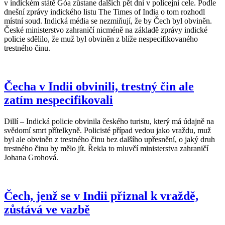
v indickém státě Góa zůstane dalších pět dní v policejní cele. Podle
dnešní zprávy indického listu The Times of India o tom rozhodl
místní soud. Indická média se nezmiňují, že by Čech byl obviněn.
České ministerstvo zahraničí nicméně na základě zprávy indické
policie sdělilo, že muž byl obviněn z blíže nespecifikovaného
trestného činu.
Čecha v Indii obvinili, trestný čin ale
zatím nespecifikovali
Dillí – Indická policie obvinila českého turistu, který má údajně na
svědomí smrt přítelkyně. Policisté případ vedou jako vraždu, muž
byl ale obviněn z trestného činu bez dalšího upřesnění, o jaký druh
trestného činu by mělo jít. Řekla to mluvčí ministerstva zahraničí
Johana Grohová.
Čech, jenž se v Indii přiznal k vraždě,
zůstává ve vazbě