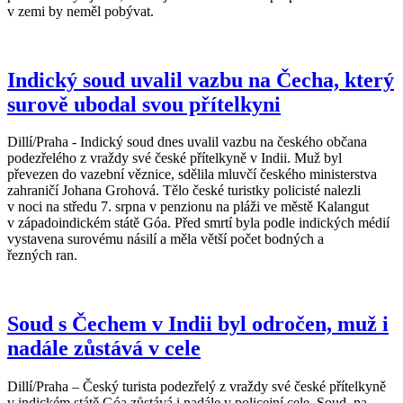
v zemi by neměl pobývat.
Indický soud uvalil vazbu na Čecha, který
surově ubodal svou přítelkyni
Dillí/Praha - Indický soud dnes uvalil vazbu na českého občana
podezřelého z vraždy své české přítelkyně v Indii. Muž byl
převezen do vazební věznice, sdělila mluvčí českého ministerstva
zahraničí Johana Grohová. Tělo české turistky policisté nalezli
v noci na středu 7. srpna v penzionu na pláži ve městě Kalangut
v západoindickém státě Góa. Před smrtí byla podle indických médií
vystavena surovému násilí a měla větší počet bodných a
řezných ran.
Soud s Čechem v Indii byl odročen, muž i
nadále zůstává v cele
Dillí/Praha – Český turista podezřelý z vraždy své české přítelkyně
v indickém státě Góa zůstává i nadále v policejní cele. Soud, na