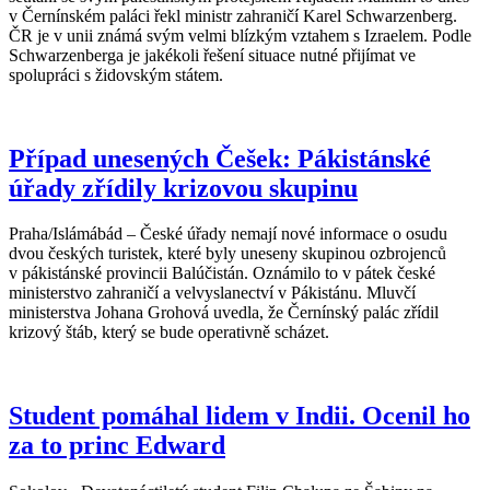
v Černínském paláci řekl ministr zahraničí Karel Schwarzenberg.
ČR je v unii známá svým velmi blízkým vztahem s Izraelem. Podle
Schwarzenberga je jakékoli řešení situace nutné přijímat ve
spolupráci s židovským státem.
Případ unesených Češek: Pákistánské
úřady zřídily krizovou skupinu
Praha/Islámábád – České úřady nemají nové informace o osudu
dvou českých turistek, které byly uneseny skupinou ozbrojenců
v pákistánské provincii Balúčistán. Oznámilo to v pátek české
ministerstvo zahraničí a velvyslanectví v Pákistánu. Mluvčí
ministerstva Johana Grohová uvedla, že Černínský palác zřídil
krizový štáb, který se bude operativně scházet.
Student pomáhal lidem v Indii. Ocenil ho
za to princ Edward