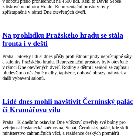
v sobotu přišlo prohlédnout na 4500 lidí. Řekl to David Šebek
z tiskového odboru Hradu. Reprezentační prostory byly
zpřístupněné v rámci Dne otevřených dveří.
Na prohlídku Pražského hradu se stála
fronta i v dešti
Praha - Stovky lidí si dnes přišly prohlédnout jindy nepřístupné sály
a salonky Pražského hradu. Reprezentační prostory byly otevřené
v rámci Dne otevřených dveří. Rodiny s dětmi i senioři se zajímali
především o nástěnné malby, tapisérie, dobové obrazy, nábytek a
další vybavení salonů.
Lidé dnes mohli navštívit Černínský palác
či Kramářovu vilu
Praha - K dnešním oslavám Dne vítězství otevřely své brány pro
veřejnost Poslanecká sněmovna, Senát, Černínský palác, kde sídlí
ministerstvo zahraničních věcí, a rezidence českých premiérů