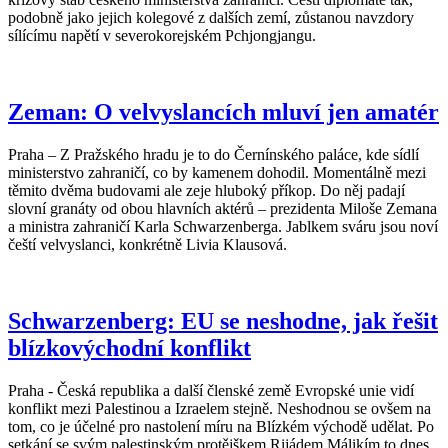
podobně jako jejich kolegové z dalších zemí, zůstanou navzdory
sílícímu napětí v severokorejském Pchjongjangu.
Zeman: O velvyslancích mluví jen amatér
Praha – Z Pražského hradu je to do Černínského paláce, kde sídlí
ministerstvo zahraničí, co by kamenem dohodil. Momentálně mezi
těmito dvěma budovami ale zeje hluboký příkop. Do něj padají
slovní granáty od obou hlavních aktérů – prezidenta Miloše Zemana
a ministra zahraničí Karla Schwarzenberga. Jablkem sváru jsou noví
čeští velvyslanci, konkrétně Livia Klausová.
Schwarzenberg: EU se neshodne, jak řešit
blízkovýchodní konflikt
Praha - Česká republika a další členské země Evropské unie vidí
konflikt mezi Palestinou a Izraelem stejně. Neshodnou se ovšem na
tom, co je účelné pro nastolení míru na Blízkém východě udělat. Po
setkání se svým palestinským protějškem Rijádem Málikím to dnes