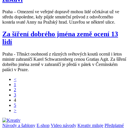
Praha – Omezení ve veřejné dopravě mohou lidé očekávat už ve
středu dopoledne, kdy půjde smuteční průvod z odsvěceného
kostela svaté Anny na Pražský hrad. Uzavřou se některé ulice.
Za šíření dobrého jména země ocení 13
lidí
Praha - Třináct osobností z různých světových koutů ocenil i letos
ministr zahraničí Karel Schwarzenberg cenou Gratias Agit. Za šíření
dobrého jména země v zahraničí je předá v pátek v Černínském
paláci v Praze.
<
1
2
3
4
5
>
Návody a šablony
E-shop
Video návody
Kreativ miluje
Předplatné