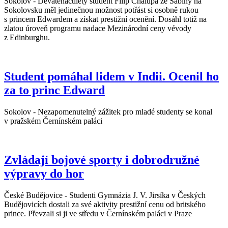
Sokolov - Devatenáctiletý student Filip Chalupa ze Šabiny na
Sokolovsku měl jedinečnou možnost potřást si osobně rukou
s princem Edwardem a získat prestižní ocenění. Dosáhl totiž na
zlatou úroveň programu nadace Mezinárodní ceny vévody
z Edinburghu.
Student pomáhal lidem v Indii. Ocenil ho
za to princ Edward
Sokolov - Nezapomenutelný zážitek pro mladé studenty se konal
v pražském Černínském paláci
Zvládají bojové sporty i dobrodružné
výpravy do hor
České Budějovice - Studenti Gymnázia J. V. Jirsíka v Českých
Budějovicích dostali za své aktivity prestižní cenu od britského
prince. Převzali si ji ve středu v Černínském paláci v Praze