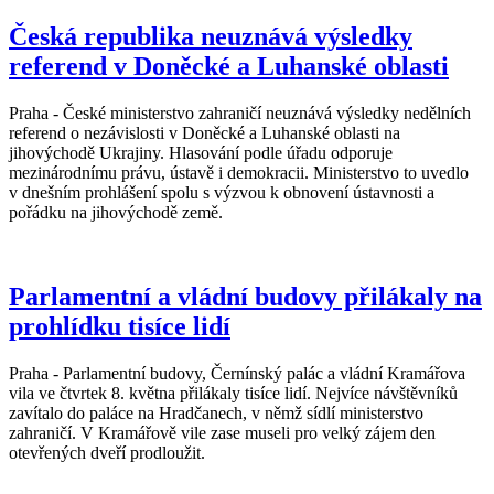
Česká republika neuznává výsledky
referend v Doněcké a Luhanské oblasti
Praha - České ministerstvo zahraničí neuznává výsledky nedělních
referend o nezávislosti v Doněcké a Luhanské oblasti na
jihovýchodě Ukrajiny. Hlasování podle úřadu odporuje
mezinárodnímu právu, ústavě i demokracii. Ministerstvo to uvedlo
v dnešním prohlášení spolu s výzvou k obnovení ústavnosti a
pořádku na jihovýchodě země.
Parlamentní a vládní budovy přilákaly na
prohlídku tisíce lidí
Praha - Parlamentní budovy, Černínský palác a vládní Kramářova
vila ve čtvrtek 8. května přilákaly tisíce lidí. Nejvíce návštěvníků
zavítalo do paláce na Hradčanech, v němž sídlí ministerstvo
zahraničí. V Kramářově vile zase museli pro velký zájem den
otevřených dveří prodloužit.