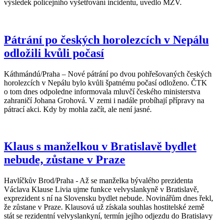
výsledek policejního vyšetřování incidentu, uvedlo MZV.
Pátrání po českých horolezcích v Nepálu
odložili kvůli počasí
Káthmándú/Praha – Nové pátrání po dvou pohřešovaných českých
horolezcích v Nepálu bylo kvůli špatnému počasí odloženo. ČTK
o tom dnes odpoledne informovala mluvčí českého ministerstva
zahraničí Johana Grohová. V zemi i nadále probíhají přípravy na
pátrací akci. Kdy by mohla začít, ale není jasné.
Klaus s manželkou v Bratislavě bydlet
nebude, zůstane v Praze
Havlíčkův Brod/Praha - Až se manželka bývalého prezidenta
Václava Klause Livia ujme funkce velvyslankyně v Bratislavě,
exprezident s ní na Slovensku bydlet nebude. Novinářům dnes řekl,
že zůstane v Praze. Klausová už získala souhlas hostitelské země
stát se rezidentní velvyslankyní, termín jejího odjezdu do Bratislavy