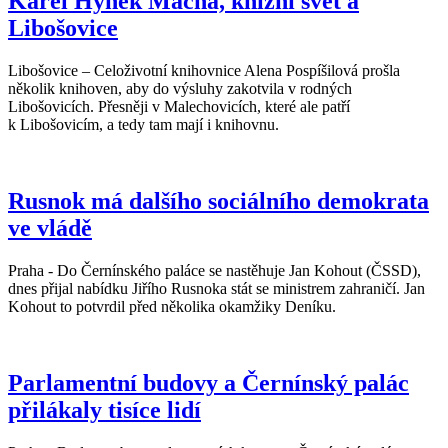
Karel Hynek Mácha, knižní svět a
Libošovice
Libošovice – Celoživotní knihovnice Alena Pospíšilová prošla
několik knihoven, aby do výsluhy zakotvila v rodných
Libošovicích. Přesněji v Malechovicích, které ale patří
k Libošovicím, a tedy tam mají i knihovnu.
Rusnok má dalšího sociálního demokrata
ve vládě
Praha - Do Černínského paláce se nastěhuje Jan Kohout (ČSSD),
dnes přijal nabídku Jiřího Rusnoka stát se ministrem zahraničí. Jan
Kohout to potvrdil před několika okamžiky Deníku.
Parlamentní budovy a Černínský palác
přilákaly tisíce lidí