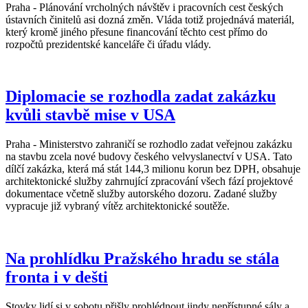
Praha - Plánování vrcholných návštěv i pracovních cest českých
ústavních činitelů asi dozná změn. Vláda totiž projednává materiál,
který kromě jiného přesune financování těchto cest přímo do
rozpočtů prezidentské kanceláře či úřadu vlády.
Diplomacie se rozhodla zadat zakázku
kvůli stavbě mise v USA
Praha - Ministerstvo zahraničí se rozhodlo zadat veřejnou zakázku
na stavbu zcela nové budovy českého velvyslanectví v USA. Tato
dílčí zakázka, která má stát 144,3 milionu korun bez DPH, obsahuje
architektonické služby zahrnující zpracování všech fází projektové
dokumentace včetně služby autorského dozoru. Zadané služby
vypracuje již vybraný vítěz architektonické soutěže.
Na prohlídku Pražského hradu se stála
fronta i v dešti
Stovky lidí si v sobotu přišly prohlédnout jindy nepřístupné sály a