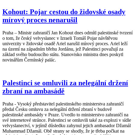
Kohout: Pojar cestou do židovské osady
mírový proces nenarušil
Praha – Ministr zahraničí Jan Kohout dnes odmítl palestinské tvrzení
o tom, že český velvyslanec v Izraeli Tomáš Pojar návštěvou
univerzity v židovské osadě Ariel narušil mírový proces. Ariel leží
na území na západním břehu Jordánu, jež Palestinci považují za
základ svého budoucího státu. Stanovisko ministra dnes poskytl
novinářům Černínský palác.
Palestinci se omluvili za nelegální držení
zbraní na ambasádě
Praha - Vysoký představitel palestinského ministerstva zahraničí
předal Česku omluvu za nelegální držení zbraní v budově
palestinské ambasády v Praze. Uvedlo to ministerstvo zahraničí na
své internetové stránce. Palestinci se omluvili také za explozi v sídle
velvyslanectví, v jejímž důsledku zahynul jejich ambasador Džamál
Muhammad Džamál. Obě strany se shodly, že je třeba počkat na