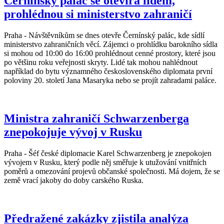
Černínský palác se otevírá lidem,
prohlédnou si ministerstvo zahraničí
Praha - Návštěvníkům se dnes otevře Černínský palác, kde sídlí
ministerstvo zahraničních věcí. Zájemci o prohlídku barokního sídla
si mohou od 10:00 do 16:00 prohlédnout cenné prostory, které jsou
po většinu roku veřejnosti skryty. Lidé tak mohou nahlédnout
například do bytu významného československého diplomata první
poloviny 20. století Jana Masaryka nebo se projít zahradami paláce.
Ministra zahraničí Schwarzenberga
znepokojuje vývoj v Rusku
Praha - Šéf české diplomacie Karel Schwarzenberg je znepokojen
vývojem v Rusku, který podle něj směřuje k utužování vnitřních
poměrů a omezování projevů občanské společnosti. Má dojem, že se
země vrací jakoby do doby carského Ruska.
Předražené zakázky zjistila analýza