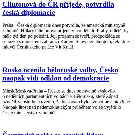
Clintonová do ČR přijede, potvrdila
česká diplomacie
Praha - Česká diplomacie dnes potvrdila, že americká ministryně
zahraničí Hillary Clintonová přijede v pondělí do Prahy, odletět by
měla týž den po poledni. Její program se tvoří, předpokládá se
schůzka s ministrem zahraničí Karlem Schwarzenbergem, řekl dnes
mluvčí Černínského paláce Vít Kolář.
Rusko ocenilo běloruské volby, Česko
naopak vidí odklon od demokracie
Minsk/Moskva/Praha – Rusko se dnes pochvalně vyslovilo
o nedělních parlamentních volbách v Bělorusku, které Západ
označil za ostudu, a uvedlo, že hlasování bylo svobodné a otevřené.
Naopak lítost nad nedemokratickým průběhem voleb vyjádřilo
české ministerstvo zahraničí.