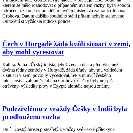
kterém se mělo rozhodovat o případném uvalení vazby, byl v sobotu
odročen, oznámila v pondělí mluvčí ministerstva zahraničí Johana
Grohová. Datum dalšího soudního stání přitom nebylo stanoveno.
Odročení si vyžádala indická policie.
Čech v Hurgadě žádá kvůli situaci v zemi,
aby mohl vycestovat
Káhira/Praha - Český turista, jehož žena a dcera před více než
dvěma týdny zemřely v Hurgadě, žádá úřady, aby mu vzhledem
k situaci v zemi povolily vycestovat, řekla mluvčí českého
ministerstva zahraničí Johana Grohová. Češky byly nejspíš
otráveny, výsledky pitvy v Egyptě ale stále nejsou známy.
Podezřelému z vraždy Češky v Indii byla
prodloužena vazba
Dillí - Český turista podezřelý z vraždy své české přítelkyně