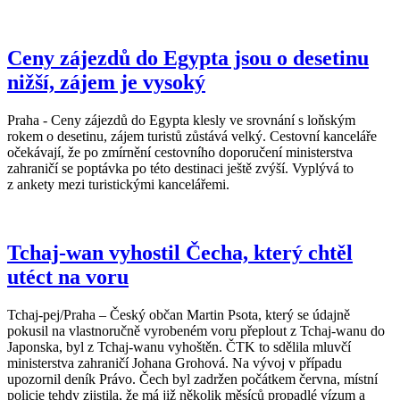
Ceny zájezdů do Egypta jsou o desetinu
nižší, zájem je vysoký
Praha - Ceny zájezdů do Egypta klesly ve srovnání s loňským
rokem o desetinu, zájem turistů zůstává velký. Cestovní kanceláře
očekávají, že po zmírnění cestovního doporučení ministerstva
zahraničí se poptávka po této destinaci ještě zvýší. Vyplývá to
z ankety mezi turistickými kancelářemi.
Tchaj-wan vyhostil Čecha, který chtěl
utéct na voru
Tchaj-pej/Praha – Český občan Martin Psota, který se údajně
pokusil na vlastnoručně vyrobeném voru přeplout z Tchaj-wanu do
Japonska, byl z Tchaj-wanu vyhoštěn. ČTK to sdělila mluvčí
ministerstva zahraničí Johana Grohová. Na vývoj v případu
upozornil deník Právo. Čech byl zadržen počátkem června, místní
policie tehdy zjistila, že má již několik měsíců propadlé vízum a