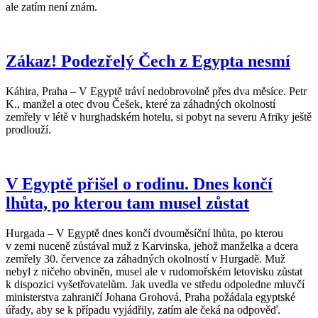
ale zatím není znám.
Zákaz! Podezřelý Čech z Egypta nesmí
Káhira, Praha – V Egyptě tráví nedobrovolně přes dva měsíce. Petr
K., manžel a otec dvou Češek, které za záhadných okolností
zemřely v létě v hurghadském hotelu, si pobyt na severu Afriky ještě
prodlouží.
V Egyptě přišel o rodinu. Dnes končí
lhůta, po kterou tam musel zůstat
Hurgada – V Egyptě dnes končí dvouměsíční lhůta, po kterou
v zemi nuceně zůstával muž z Karvinska, jehož manželka a dcera
zemřely 30. července za záhadných okolností v Hurgadě. Muž
nebyl z ničeho obviněn, musel ale v rudomořském letovisku zůstat
k dispozici vyšetřovatelům. Jak uvedla ve středu odpoledne mluvčí
ministerstva zahraničí Johana Grohová, Praha požádala egyptské
úřady, aby se k případu vyjádřily, zatím ale čeká na odpověď.