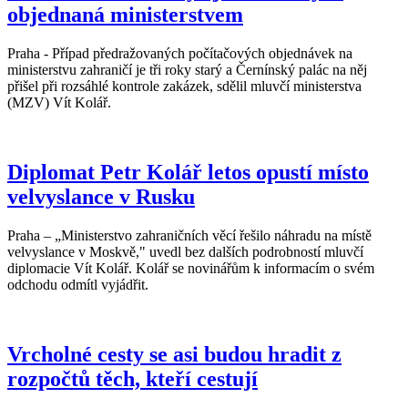
objednaná ministerstvem
Praha - Případ předražovaných počítačových objednávek na
ministerstvu zahraničí je tři roky starý a Černínský palác na něj
přišel při rozsáhlé kontrole zakázek, sdělil mluvčí ministerstva
(MZV) Vít Kolář.
Diplomat Petr Kolář letos opustí místo
velvyslance v Rusku
Praha – „Ministerstvo zahraničních věcí řešilo náhradu na místě
velvyslance v Moskvě," uvedl bez dalších podrobností mluvčí
diplomacie Vít Kolář. Kolář se novinářům k informacím o svém
odchodu odmítl vyjádřit.
Vrcholné cesty se asi budou hradit z
rozpočtů těch, kteří cestují