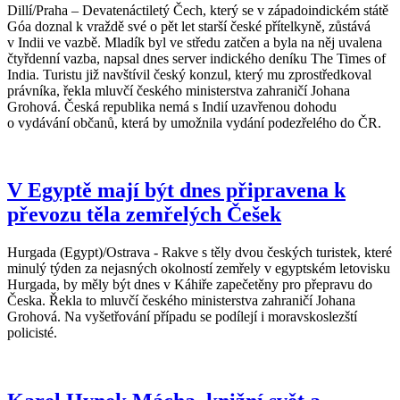
Dillí/Praha – Devatenáctiletý Čech, který se v západoindickém státě
Góa doznal k vraždě své o pět let starší české přítelkyně, zůstává
v Indii ve vazbě. Mladík byl ve středu zatčen a byla na něj uvalena
čtyřdenní vazba, napsal dnes server indického deníku The Times of
India. Turistu již navštívil český konzul, který mu zprostředkoval
právníka, řekla mluvčí českého ministerstva zahraničí Johana
Grohová. Česká republika nemá s Indií uzavřenou dohodu
o vydávání občanů, která by umožnila vydání podezřelého do ČR.
V Egyptě mají být dnes připravena k
převozu těla zemřelých Češek
Hurgada (Egypt)/Ostrava - Rakve s těly dvou českých turistek, které
minulý týden za nejasných okolností zemřely v egyptském letovisku
Hurgada, by měly být dnes v Káhiře zapečetěny pro přepravu do
Česka. Řekla to mluvčí českého ministerstva zahraničí Johana
Grohová. Na vyšetřování případu se podílejí i moravskoslezští
policisté.