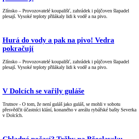
Zlínsko – Provozovatelé koupališť, zahrádek i půjčoven šlapadel
plesají. Vysoké teploty přilákaly lidi k vodě a na pivo.
Hurá do vody a pak na pivo! Vedra
pokračují
Zlínsko – Provozovatelé koupališť, zahrádek i půjčoven šlapadel
plesají. Vysoké teploty přilákaly lidi k vodě a na pivo.
V Dolcích se vařily guláše
Trutnov - O tom, že není guláš jako guláš, se mohli v sobotu
přesvědčit účastníci klání, konaného v areálu rybářské bašty Severka
v Dolcích.
Chladné počasí? Tržby na Břeclavsku