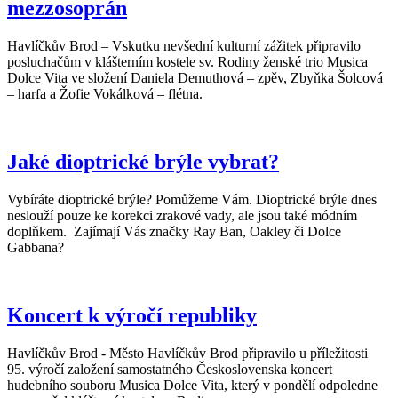
mezzosoprán
Havlíčkův Brod – Vskutku nevšední kulturní zážitek připravilo
posluchačům v klášterním kostele sv. Rodiny ženské trio Musica
Dolce Vita ve složení Daniela Demuthová – zpěv, Zbyňka Šolcová
– harfa a Žofie Vokálková – flétna.
Jaké dioptrické brýle vybrat?
Vybíráte dioptrické brýle? Pomůžeme Vám. Dioptrické brýle dnes
neslouží pouze ke korekci zrakové vady, ale jsou také módním
doplňkem. Zajímají Vás značky Ray Ban, Oakley či Dolce
Gabbana?
Koncert k výročí republiky
Havlíčkův Brod - Město Havlíčkův Brod připravilo u příležitosti
95. výročí založení samostatného Československa koncert
hudebního souboru Musica Dolce Vita, který v pondělí odpoledne