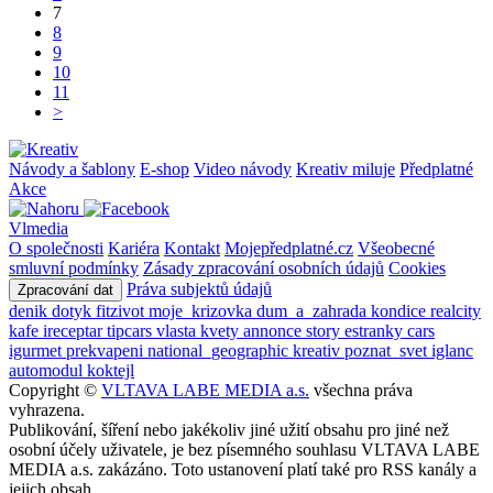
7
8
9
10
11
>
Návody a šablony
E-shop
Video návody
Kreativ miluje
Předplatné
Akce
Vlmedia
O společnosti
Kariéra
Kontakt
Mojepředplatné.cz
Všeobecné
smluvní podmínky
Zásady zpracování osobních údajů
Cookies
Práva subjektů údajů
Zpracování dat
denik
dotyk
fitzivot
moje_krizovka
dum_a_zahrada
kondice
realcity
kafe
ireceptar
tipcars
vlasta
kvety
annonce
story
estranky
cars
igurmet
prekvapeni
national_geographic
kreativ
poznat_svet
iglanc
automodul
koktejl
Copyright ©
VLTAVA LABE MEDIA a.s.
všechna práva
vyhrazena.
Publikování, šíření nebo jakékoliv jiné užití obsahu pro jiné než
osobní účely uživatele, je bez písemného souhlasu VLTAVA LABE
MEDIA a.s. zakázáno. Toto ustanovení platí také pro RSS kanály a
jejich obsah.