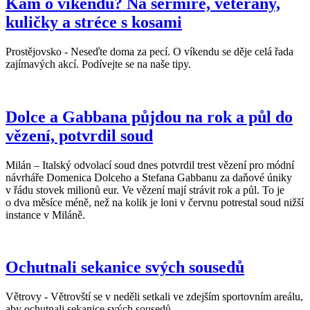
Kam o víkendu? Na šermíře, veterány,
kuličky a stréce s kosami
Prostějovsko - Neseďte doma za pecí. O víkendu se děje celá řada
zajímavých akcí. Podívejte se na naše tipy.
Dolce a Gabbana půjdou na rok a půl do
vězení, potvrdil soud
Milán – Italský odvolací soud dnes potvrdil trest vězení pro módní
návrháře Domenica Dolceho a Stefana Gabbanu za daňové úniky
v řádu stovek milionů eur. Ve vězení mají strávit rok a půl. To je
o dva měsíce méně, než na kolik je loni v červnu potrestal soud nižší
instance v Miláně.
Ochutnali sekanice svých sousedů
Větrovy - Větrovští se v neděli setkali ve zdejším sportovním areálu,
aby ochutnali sekanice svých sousedů.