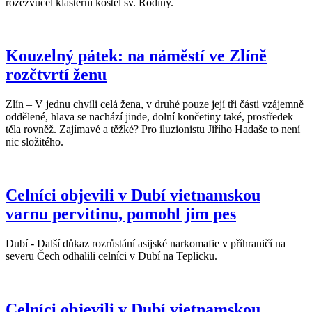
rozezvučel klášterní kostel sv. Rodiny.
Kouzelný pátek: na náměstí ve Zlíně
rozčtvrtí ženu
Zlín – V jednu chvíli celá žena, v druhé pouze její tři části vzájemně
oddělené, hlava se nachází jinde, dolní končetiny také, prostředek
těla rovněž. Zajímavé a těžké? Pro iluzionistu Jiřího Hadaše to není
nic složitého.
Celníci objevili v Dubí vietnamskou
varnu pervitinu, pomohl jim pes
Dubí - Další důkaz rozrůstání asijské narkomafie v příhraničí na
severu Čech odhalili celníci v Dubí na Teplicku.
Celníci objevili v Dubí vietnamskou