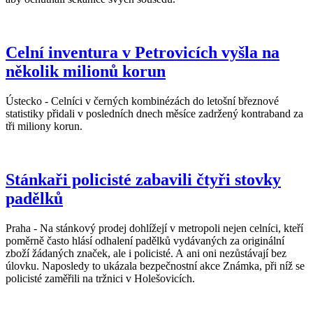
Celní inventura v Petrovicích vyšla na
několik milionů korun
Ústecko - Celníci v černých kombinézách do letošní březnové
statistiky přidali v posledních dnech měsíce zadržený kontraband za
tři miliony korun.
Stánkaři policisté zabavili čtyři stovky
padělků
Praha - Na stánkový prodej dohlížejí v metropoli nejen celníci, kteří
poměrně často hlásí odhalení padělků vydávaných za originální
zboží žádaných značek, ale i policisté. A ani oni nezůstávají bez
úlovku. Naposledy to ukázala bezpečnostní akce Známka, při níž se
policisté zaměřili na tržnici v Holešovicích.