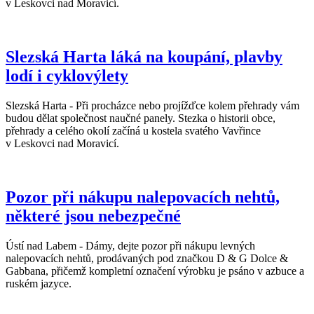
v Leskovci nad Moravicí.
Slezská Harta láká na koupání, plavby
lodí i cyklovýlety
Slezská Harta - Při procházce nebo projížďce kolem přehrady vám
budou dělat společnost naučné panely. Stezka o historii obce,
přehrady a celého okolí začíná u kostela svatého Vavřince
v Leskovci nad Moravicí.
Pozor při nákupu nalepovacích nehtů,
některé jsou nebezpečné
Ústí nad Labem - Dámy, dejte pozor při nákupu levných
nalepovacích nehtů, prodávaných pod značkou D & G Dolce &
Gabbana, přičemž kompletní označení výrobku je psáno v azbuce a
ruském jazyce.