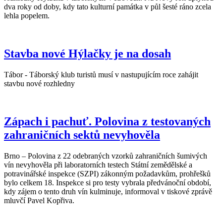
dva roky od doby, kdy tato kulturní památka v půl šesté ráno zcela
lehla popelem.
Stavba nové Hýlačky je na dosah
Tábor - Táborský klub turistů musí v nastupujícím roce zahájit
stavbu nové rozhledny
Zápach i pachuť. Polovina z testovaných
zahraničních sektů nevyhověla
Brno – Polovina z 22 odebraných vzorků zahraničních šumivých
vín nevyhověla při laboratorních testech Státní zemědělské a
potravinářské inspekce (SZPI) zákonným požadavkům, prohřešků
bylo celkem 18. Inspekce si pro testy vybrala předvánoční období,
kdy zájem o tento druh vín kulminuje, informoval v tiskové zprávě
mluvčí Pavel Kopřiva.