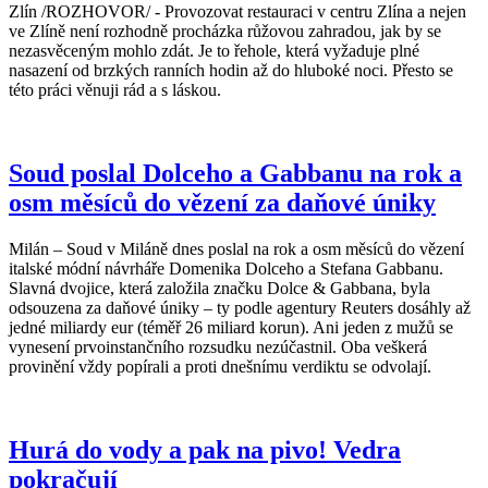
Zlín /ROZHOVOR/ - Provozovat restauraci v centru Zlína a nejen
ve Zlíně není rozhodně procházka růžovou zahradou, jak by se
nezasvěceným mohlo zdát. Je to řehole, která vyžaduje plné
nasazení od brzkých ranních hodin až do hluboké noci. Přesto se
této práci věnuji rád a s láskou.
Soud poslal Dolceho a Gabbanu na rok a
osm měsíců do vězení za daňové úniky
Milán – Soud v Miláně dnes poslal na rok a osm měsíců do vězení
italské módní návrháře Domenika Dolceho a Stefana Gabbanu.
Slavná dvojice, která založila značku Dolce & Gabbana, byla
odsouzena za daňové úniky – ty podle agentury Reuters dosáhly až
jedné miliardy eur (téměř 26 miliard korun). Ani jeden z mužů se
vynesení prvoinstančního rozsudku nezúčastnil. Oba veškerá
provinění vždy popírali a proti dnešnímu verdiktu se odvolají.
Hurá do vody a pak na pivo! Vedra
pokračují