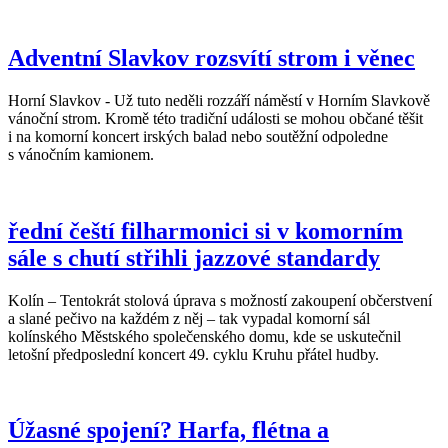
Adventní Slavkov rozsvítí strom i věnec
Horní Slavkov - Už tuto neděli rozzáří náměstí v Horním Slavkově
vánoční strom. Kromě této tradiční události se mohou občané těšit
i na komorní koncert irských balad nebo soutěžní odpoledne
s vánočním kamionem.
řední čeští filharmonici si v komorním
sále s chutí střihli jazzové standardy
Kolín – Tentokrát stolová úprava s možností zakoupení občerstvení
a slané pečivo na každém z něj – tak vypadal komorní sál
kolínského Městského společenského domu, kde se uskutečnil
letošní předposlední koncert 49. cyklu Kruhu přátel hudby.
Úžasné spojení? Harfa, flétna a