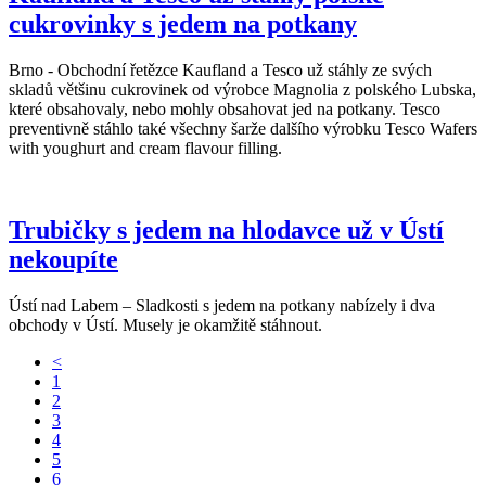
cukrovinky s jedem na potkany
Brno - Obchodní řetězce Kaufland a Tesco už stáhly ze svých
skladů většinu cukrovinek od výrobce Magnolia z polského Lubska,
které obsahovaly, nebo mohly obsahovat jed na potkany. Tesco
preventivně stáhlo také všechny šarže dalšího výrobku Tesco Wafers
with youghurt and cream flavour filling.
Trubičky s jedem na hlodavce už v Ústí
nekoupíte
Ústí nad Labem – Sladkosti s jedem na potkany nabízely i dva
obchody v Ústí. Musely je okamžitě stáhnout.
<
1
2
3
4
5
6