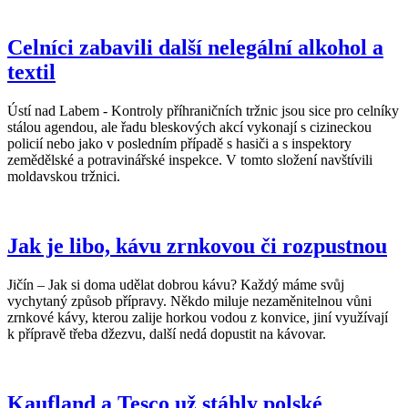
Celníci zabavili další nelegální alkohol a
textil
Ústí nad Labem - Kontroly příhraničních tržnic jsou sice pro celníky
stálou agendou, ale řadu bleskových akcí vykonají s cizineckou
policií nebo jako v posledním případě s hasiči a s inspektory
zemědělské a potravinářské inspekce. V tomto složení navštívili
moldavskou tržnici.
Jak je libo, kávu zrnkovou či rozpustnou
Jičín – Jak si doma udělat dobrou kávu? Každý máme svůj
vychytaný způsob přípravy. Někdo miluje nezaměnitelnou vůni
zrnkové kávy, kterou zalije horkou vodou z konvice, jiní využívají
k přípravě třeba džezvu, další nedá dopustit na kávovar.
Kaufland a Tesco už stáhly polské