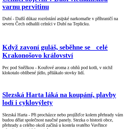
varnu pervitinu
Dubí - Další důkaz rozrůstání asijské narkomafie v příhraničí na
severu Čech odhalili celníci v Dubí na Teplicku.
Když zavoní guláš, seběhne se celé
Krakonošovo království
Pec pod Sněžkou - Kouřové aroma z ohňů pod kotli, v nichž
klokotalo oblíbené jídlo, přilákalo stovky lidí.
Slezská Harta láká na koupání, plavby
lodí i cyklovýlety
Slezská Harta - Při procházce nebo projížďce kolem přehrady vám
budou dělat společnost naučné panely. Stezka o historii obce,
přehrady a celého okolí začíná u kostela svatého Vavřince