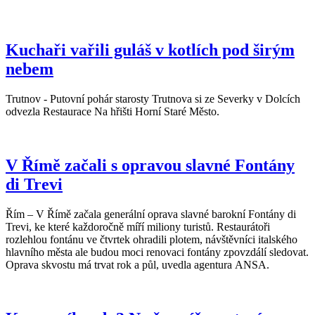
Kuchaři vařili guláš v kotlích pod širým
nebem
Trutnov - Putovní pohár starosty Trutnova si ze Severky v Dolcích
odvezla Restaurace Na hřišti Horní Staré Město.
V Římě začali s opravou slavné Fontány
di Trevi
Řím – V Římě začala generální oprava slavné barokní Fontány di
Trevi, ke které každoročně míří miliony turistů. Restaurátoři
rozlehlou fontánu ve čtvrtek ohradili plotem, návštěvníci italského
hlavního města ale budou moci renovaci fontány zpovzdálí sledovat.
Oprava skvostu má trvat rok a půl, uvedla agentura ANSA.