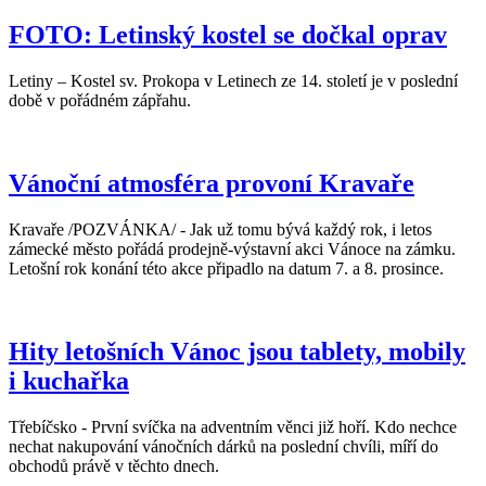
FOTO: Letinský kostel se dočkal oprav
Letiny – Kostel sv. Prokopa v Letinech ze 14. století je v poslední
době v pořádném zápřahu.
Vánoční atmosféra provoní Kravaře
Kravaře /POZVÁNKA/ - Jak už tomu bývá každý rok, i letos
zámecké město pořádá prodejně-výstavní akci Vánoce na zámku.
Letošní rok konání této akce připadlo na datum 7. a 8. prosince.
Hity letošních Vánoc jsou tablety, mobily
i kuchařka
Třebíčsko - První svíčka na adventním věnci již hoří. Kdo nechce
nechat nakupování vánočních dárků na poslední chvíli, míří do
obchodů právě v těchto dnech.