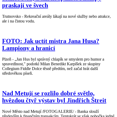
praskají ve švech
Trutnovsko - Rekreační areály lákají na nové služby nebo atrakce,
ale i na čistou vodu.
FOTO: Jak uctít mistra Jana Husa?
Lampiony a hranicí
Plzeň - „Jan Hus byl správný chlapík se smyslem pro humor a
spravedlnost," podotkl Milan Benedikt Karpíšek ze skupiny
Collegium Fiddle Dolce těsně předtím, než začal hrát další
středověkou píseň.
Nad Metují se rozlilo dobré světlo,
hvězdou čtyř výstav byl Jindřich Štreit
Nové Město nad Metují /FOTOGALERIE/ - Banka slouží
především k finančním transakcím. Tentokrát se však pobočka jedné