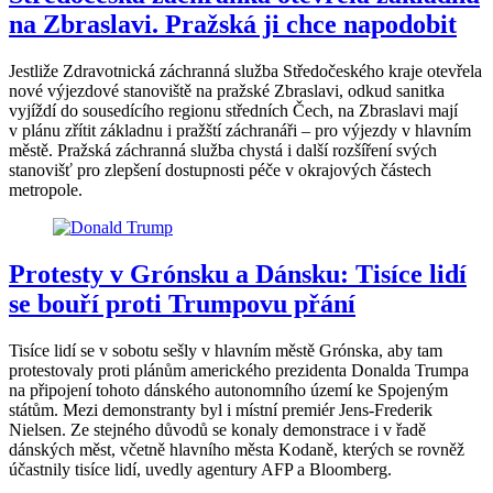
na Zbraslavi. Pražská ji chce napodobit
Jestliže Zdravotnická záchranná služba Středočeského kraje otevřela
nové výjezdové stanoviště na pražské Zbraslavi, odkud sanitka
vyjíždí do sousedícího regionu středních Čech, na Zbraslavi mají
v plánu zřítit základnu i pražští záchranáři – pro výjezdy v hlavním
městě. Pražská záchranná služba chystá i další rozšíření svých
stanovišť pro zlepšení dostupnosti péče v okrajových částech
metropole.
Protesty v Grónsku a Dánsku: Tisíce lidí
se bouří proti Trumpovu přání
Tisíce lidí se v sobotu sešly v hlavním městě Grónska, aby tam
protestovaly proti plánům amerického prezidenta Donalda Trumpa
na připojení tohoto dánského autonomního území ke Spojeným
státům. Mezi demonstranty byl i místní premiér Jens-Frederik
Nielsen. Ze stejného důvodů se konaly demonstrace i v řadě
dánských měst, včetně hlavního města Kodaně, kterých se rovněž
účastnily tisíce lidí, uvedly agentury AFP a Bloomberg.