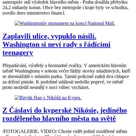
samospráv stál výsledek hlavního města - Praha dosáhla přebytku
24,2 miliardy korun. Obce bez metropole i kraje byly ve schodku,
uvedlo dnes ministerstvo financí.
Zaplavili ulice, vypuklo násilí.
Washington si neví rady s řádícími
teenagery
Přepadávání, výstřely a hromadné rvačky. V americkém hlavním
městě Washingtonu v sobotu večer řádily stovky mladistvých, kteří
se shromáždili v místním parku. Tamní policisté zatkli dva chlapce
za držení pistole. K podobné události nedošlo poprvé, ve městě
proto nezletilí nesmějí v noci vůbec vycházet.
Z Čáslavi do kyperské Nikósie, jediného
rozděleného hlavního města na světě
/FOTOGALERIE, VIDEO/ Chcete vidět jediné rozdělené město