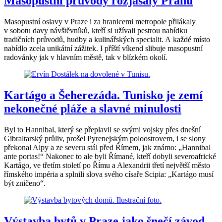
Masopustní průvody rozjásaly Prahu
Masopustní oslavy v Praze i za hranicemi metropole přilákaly
v sobotu davy návštěvníků, kteří si užívali pestrou nabídku
tradičních průvodů, hudby a kulinářských specialit. A každé místo
nabídlo zcela unikátní zážitek. I příští víkend slibuje masopustní
radovánky jak v hlavním městě, tak v blízkém okolí.
Kartágo a Šeherezáda. Tunisko je zemí
nekonečné pláže a slavné minulosti
Byl to Hannibal, který se přeplavil se svými vojsky přes dnešní
Gibraltarský průliv, prošel Pyrenejským poloostrovem, i se slony
překonal Alpy a ze severu stál před Římem, jak známo: „Hannibal
ante portas!“ Nakonec to ale byli Římané, kteří dobyli severoafrické
Kartágo, ve třetím století po Římu a Alexandrii třetí největší město
římského impéria a splnili slova svého císaře Scipia: „Kartágo musí
být zničeno“.
Výstavba bytů v Praze jako šnečí závod.