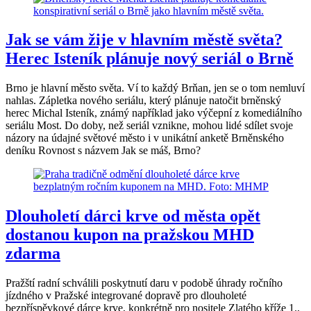
Jak se vám žije v hlavním městě světa?
Herec Isteník plánuje nový seriál o Brně
Brno je hlavní město světa. Ví to každý Brňan, jen se o tom nemluví
nahlas. Zápletka nového seriálu, který plánuje natočit brněnský
herec Michal Isteník, známý například jako výčepní z komediálního
seriálu Most. Do doby, než seriál vznikne, mohou lidé sdílet svoje
názory na údajné světové město i v unikátní anketě Brněnského
deníku Rovnost s názvem Jak se máš, Brno?
Dlouholetí dárci krve od města opět
dostanou kupon na pražskou MHD
zdarma
Pražští radní schválili poskytnutí daru v podobě úhrady ročního
jízdného v Pražské integrované dopravě pro dlouholeté
bezpříspěvkové dárce krve, konkrétně pro nositele Zlatého kříže 1.,