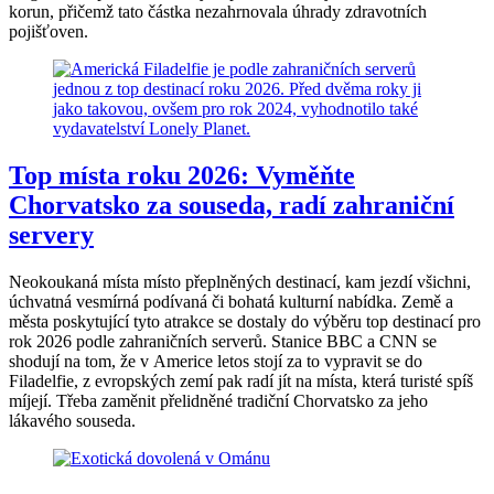
korun, přičemž tato částka nezahrnovala úhrady zdravotních
pojišťoven.
Top místa roku 2026: Vyměňte
Chorvatsko za souseda, radí zahraniční
servery
Neokoukaná místa místo přeplněných destinací, kam jezdí všichni,
úchvatná vesmírná podívaná či bohatá kulturní nabídka. Země a
města poskytující tyto atrakce se dostaly do výběru top destinací pro
rok 2026 podle zahraničních serverů. Stanice BBC a CNN se
shodují na tom, že v Americe letos stojí za to vypravit se do
Filadelfie, z evropských zemí pak radí jít na místa, která turisté spíš
míjejí. Třeba zaměnit přelidněné tradiční Chorvatsko za jeho
lákavého souseda.