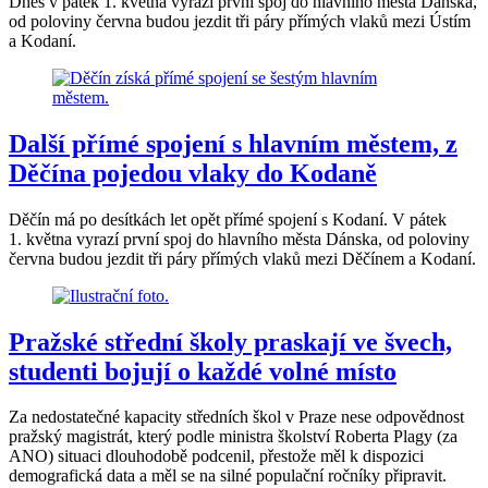
Dnes v pátek 1. května vyrazí první spoj do hlavního města Dánska,
od poloviny června budou jezdit tři páry přímých vlaků mezi Ústím
a Kodaní.
Další přímé spojení s hlavním městem, z
Děčína pojedou vlaky do Kodaně
Děčín má po desítkách let opět přímé spojení s Kodaní. V pátek
1. května vyrazí první spoj do hlavního města Dánska, od poloviny
června budou jezdit tři páry přímých vlaků mezi Děčínem a Kodaní.
Pražské střední školy praskají ve švech,
studenti bojují o každé volné místo
Za nedostatečné kapacity středních škol v Praze nese odpovědnost
pražský magistrát, který podle ministra školství Roberta Plagy (za
ANO) situaci dlouhodobě podcenil, přestože měl k dispozici
demografická data a měl se na silné populační ročníky připravit.