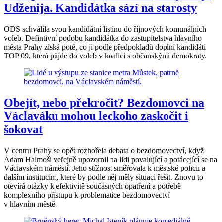
Udženija. Kandidátka sází na starosty
ODS schválila svou kandidátní listinu do říjnových komunálních
voleb. Defintivní podobu kandidátka do zastupitelstva hlavního
města Prahy získá poté, co ji podle předpokladů doplní kandidáti
TOP 09, která půjde do voleb v koalici s občanskými demokraty.
Obejít, nebo překročit? Bezdomovci na
Václaváku mohou leckoho zaskočit i
šokovat
V centru Prahy se opět rozhořela debata o bezdomovectví, když
Adam Halmoši veřejně upozornil na lidi povalující a potácející se na
Václavském náměstí. Jeho stížnost směřovala k městské policii a
dalším institucím, které by podle něj měly situaci řešit. Znovu to
otevírá otázky k efektivitě současných opatření a potřebě
komplexního přístupu k problematice bezdomovectví
v hlavním městě.