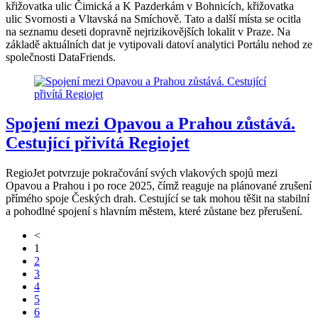
křižovatka ulic Čimická a K Pazderkám v Bohnicích, křižovatka
ulic Svornosti a Vltavská na Smíchově. Tato a další místa se ocitla
na seznamu deseti dopravně nejrizikovějších lokalit v Praze. Na
základě aktuálních dat je vytipovali datoví analytici Portálu nehod ze
společnosti DataFriends.
Spojení mezi Opavou a Prahou zůstává.
Cestující přivítá Regiojet
RegioJet potvrzuje pokračování svých vlakových spojů mezi
Opavou a Prahou i po roce 2025, čímž reaguje na plánované zrušení
přímého spoje Českých drah. Cestující se tak mohou těšit na stabilní
a pohodlné spojení s hlavním městem, které zůstane bez přerušení.
<
1
2
3
4
5
6