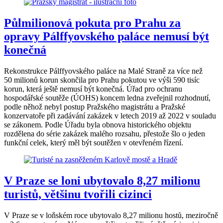
Půlmilionová pokuta pro Prahu za
opravy Pálffyovského paláce nemusí být
konečná
Rekonstrukce Pálffyovského paláce na Malé Straně za více než
50 milionů korun skončila pro Prahu pokutou ve výši 590 tisíc
korun, která ještě nemusí být konečná. Úřad pro ochranu
hospodářské soutěže (ÚOHS) koncem ledna zveřejnil rozhodnutí,
podle něhož nebyl postup Pražského magistrátu a Pražské
konzervatoře při zadávání zakázek v letech 2019 až 2022 v souladu
se zákonem. Podle Úřadu byla obnova historického objektu
rozdělena do série zakázek malého rozsahu, přestože šlo o jeden
funkční celek, který měl být soutěžen v otevřeném řízení.
V Praze se loni ubytovalo 8,27 milionu
turistů, většinu tvořili cizinci
V Praze se v loňském roce ubytovalo 8,27 milionu hostů, meziročně