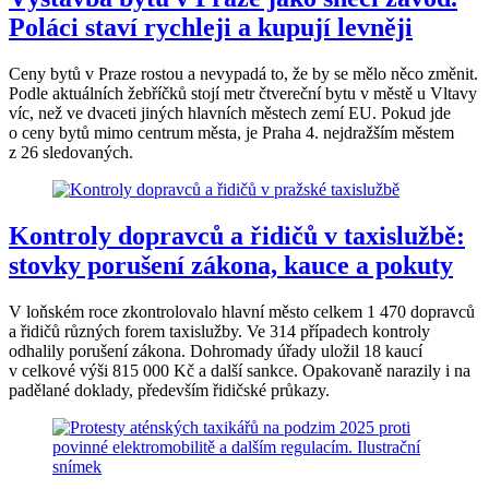
Poláci staví rychleji a kupují levněji
Ceny bytů v Praze rostou a nevypadá to, že by se mělo něco změnit.
Podle aktuálních žebříčků stojí metr čtvereční bytu v městě u Vltavy
víc, než ve dvaceti jiných hlavních městech zemí EU. Pokud jde
o ceny bytů mimo centrum města, je Praha 4. nejdražším městem
z 26 sledovaných.
Kontroly dopravců a řidičů v taxislužbě:
stovky porušení zákona, kauce a pokuty
V loňském roce zkontrolovalo hlavní město celkem 1 470 dopravců
a řidičů různých forem taxislužby. Ve 314 případech kontroly
odhalily porušení zákona. Dohromady úřady uložil 18 kaucí
v celkové výši 815 000 Kč a další sankce. Opakovaně narazily i na
padělané doklady, především řidičské průkazy.