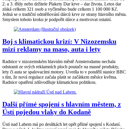
2. a 3. třídy nebo držitele Plakety Dar krve – dar života. Letos dar
získá celkem 321 osob a vyčleněno bude celkem 1 100 000 Kč.
Jedná se o tradiční odměňování dárců krve ze strany hlavního města.
Smyslem tohoto kroku je podpořit dárce a motivovat ostatní.
Boj s klimatickou krizí: V Nizozemsku
mizí reklamy na maso, auta i lety
Radnice v nizozemském hlavním městě Amsterodamu nechala
odstranit ze svých reklamních ploch poutače na masné produkty,
lety či auta se spalovacími motory. Uvedla to v pondělí stanice BBC
s tím, že nová regulace začala platit se začátkem měsíce května.
Radnice opatření zdůvodňuje klimatickou politikou.
Další přímé spojení s hlavním městem, z
Ústí pojedou vlaky do Kodaně
Ústí nad Labem má po desítkách let opět přímé spojení s Kodaní.