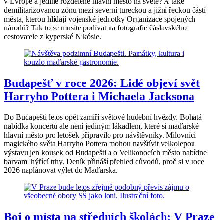
v Evropě a jediné rozdělené hlavní město na světě? A také
demilitarizovanou zónu mezi severní tureckou a jižní řeckou částí
města, kterou hlídají vojenské jednotky Organizace spojených
národů? Tak to se musíte podívat na fotografie čáslavského
cestovatele z kyperské Nikósie.
Budapešť v roce 2026: Lidé objeví svět
Harryho Pottera i Michaela Jacksona
Do Budapešti letos opět zamíří světové hudební hvězdy. Bohatá
nabídka koncertů ale není jediným lákadlem, které si maďarské
hlavní město pro letošek připravilo pro návštěvníky. Milovníci
magického světa Harryho Pottera mohou navštívit velkolepou
výstavu jen kousek od Budapešti a o Velikonocích město nabídne
barvami hýřící trhy. Deník přináší přehled důvodů, proč si v roce
2026 naplánovat výlet do Maďarska.
Boj o místa na středních školách: V Praze