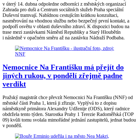
v úterý 14. dubna odpoledne odborníci z městských organizací
Zahrada pro duši a Centrum sociálních služeb Praha speciální
Duševní tramvají. Nabídnou cestujícím krátkou konzultaci,
nasměrování na vhodnou službu nebo bezpečný první kontakt, a
podpoří osvětu v oblasti duševního zdraví. K dispozici budou na
trase mezi zastávkami Náměstí Republiky a Starý Hloubětín
i následně v opačném směru až na zastávku Nádraží Podbaba.
Nemocnice Na Františku má přejít do
jiných rukou, v pondělí zřejmě padne
verdikt
Pražský magistrát chce převzít Nemocnici Na Františku (NNF) od
městské části Praha 1, která ji zřizuje. Vyplývá to z dopisu
náměstkyně primátora Alexandry Udženije (ODS), který radnice
obdržela tento týden. Starostka Prahy 1 Terezie Radoměřská (TOP
09) kvůli tomu svolala mimořádné jednání zastupitelů, jednat budou
v pondělí.