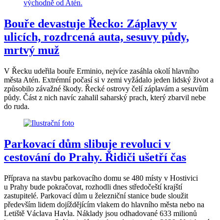
Bouře devastuje Řecko: Záplavy v
ulicích, rozdrcená auta, sesuvy půdy,
mrtvý muž
V Řecku udeřila bouře Erminio, nejvíce zasáhla okolí hlavního
města Atén. Extrémní počasí si v zemi vyžádalo jeden lidský život a
způsobilo závažné škody. Řecké ostrovy čelí záplavám a sesuvům
půdy. Část z nich navíc zahalil saharský prach, který zbarvil nebe
do ruda.
Parkovací dům slibuje revoluci v
cestování do Prahy. Řidiči ušetří čas
Příprava na stavbu parkovacího domu se 480 místy v Hostivici
u Prahy bude pokračovat, rozhodli dnes středočeští krajští
zastupitelé. Parkovací dům u železniční stanice bude sloužit
především lidem dojíždějícím vlakem do hlavního města nebo na
Letiště Václava Havla. Náklady jsou odhadované 633 milionů