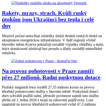
Rakety, mrazy, strach. Kvůli ruský
útokům jsou Ukrajinci bez tepla i celé
dny
Mrazivé počasí umocňuje následky útoků desítek ruských útoků na
ukrajinskou energetickou infrastrukturu. V řadě regionů včetně
hlavního města Kyjeva pokračují rozsáhlé výpadky elektřiny a tepla,
tisíce domácností zůstávají bez proudu a úřady zavádějí mimořádné
odstávky.
Na provoz pohotovostí v Praze zamíří
přes 27 milionů. Radní poskytnou dotace
Pražský magistrát letos rozdělí 27,35 milionu korun na provoz
lékařské pohotovostní služby v hlavním městě. Poskytnutí dotací
dnes schválili pražští radní, přestože povinnost zajistit tuto službu
přešla od 1. ledna 2026 z krajů na zdravotní pojišťovny. Loni
magistrát na provoz lékařských pohotovostí vydal 47,3 milionu