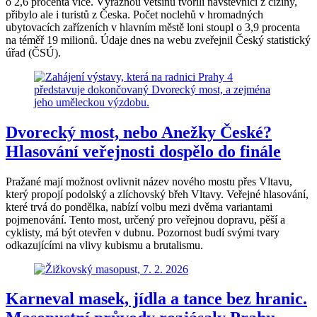
o 2,6 procenta více. Výraznou většinu tvořili návštěvníci z ciziny,
přibylo ale i turistů z Česka. Počet noclehů v hromadných
ubytovacích zařízeních v hlavním městě loni stoupl o 3,9 procenta
na téměř 19 milionů. Údaje dnes na webu zveřejnil Český statistický
úřad (ČSÚ).
Dvorecký most, nebo Anežky České?
Hlasování veřejnosti dospělo do finále
Pražané mají možnost ovlivnit název nového mostu přes Vltavu,
který propojí podolský a zlíchovský břeh Vltavy. Veřejné hlasování,
které trvá do pondělka, nabízí volbu mezi dvěma variantami
pojmenování. Tento most, určený pro veřejnou dopravu, pěší a
cyklisty, má být otevřen v dubnu. Pozornost budí svými tvary
odkazujícími na vlivy kubismu a brutalismu.
Karneval masek, jídla a tance bez hranic.