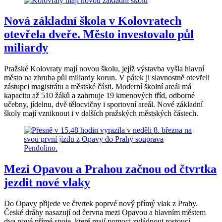
Nová základní škola v Kolovratech
otevřela dveře. Město investovalo půl
miliardy
Pražské Kolovraty mají novou školu, jejíž výstavba vyšla hlavní
město na zhruba půl miliardy korun. V pátek ji slavnostně otevřeli
zástupci magistrátu a městské části. Moderní školní areál má
kapacitu až 510 žáků a zahrnuje 19 kmenových tříd, odborné
učebny, jídelnu, dvě tělocvičny i sportovní areál. Nové základní
školy mají vzniknout i v dalších pražských městských částech.
Mezi Opavou a Prahou začnou od čtvrtka
jezdit nové vlaky
Do Opavy přijede ve čtvrtek poprvé nový přímý vlak z Prahy.
České dráhy nasazují od června mezi Opavou a hlavním městem
dva nové přímé spoje, které mají pomoci zvládnout rostoucí