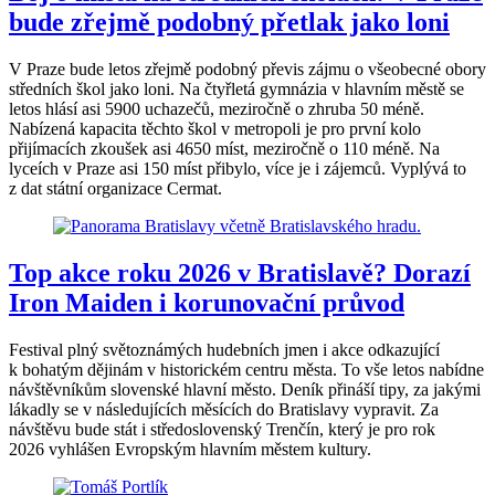
bude zřejmě podobný přetlak jako loni
V Praze bude letos zřejmě podobný převis zájmu o všeobecné obory
středních škol jako loni. Na čtyřletá gymnázia v hlavním městě se
letos hlásí asi 5900 uchazečů, meziročně o zhruba 50 méně.
Nabízená kapacita těchto škol v metropoli je pro první kolo
přijímacích zkoušek asi 4650 míst, meziročně o 110 méně. Na
lyceích v Praze asi 150 míst přibylo, více je i zájemců. Vyplývá to
z dat státní organizace Cermat.
Top akce roku 2026 v Bratislavě? Dorazí
Iron Maiden i korunovační průvod
Festival plný světoznámých hudebních jmen i akce odkazující
k bohatým dějinám v historickém centru města. To vše letos nabídne
návštěvníkům slovenské hlavní město. Deník přináší tipy, za jakými
lákadly se v následujících měsících do Bratislavy vypravit. Za
návštěvu bude stát i středoslovenský Trenčín, který je pro rok
2026 vyhlášen Evropským hlavním městem kultury.