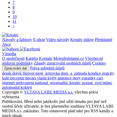
7
8
9
10
11
>
Návody a šablony
E-shop
Video návody
Kreativ miluje
Předplatné
Akce
Vlmedia
O společnosti
Kariéra
Kontakt
Mojepředplatné.cz
Všeobecné
smluvní podmínky
Zásady zpracování osobních údajů
Cookies
Práva subjektů údajů
Zpracování dat
denik
dotyk
fitzivot
moje_krizovka
dum_a_zahrada
kondice
realcity
kafe
ireceptar
tipcars
vlasta
kvety
annonce
story
estranky
cars
igurmet
prekvapeni
national_geographic
kreativ
poznat_svet
iglanc
automodul
koktejl
Copyright ©
VLTAVA LABE MEDIA a.s.
všechna práva
vyhrazena.
Publikování, šíření nebo jakékoliv jiné užití obsahu pro jiné než
osobní účely uživatele, je bez písemného souhlasu VLTAVA LABE
MEDIA a.s. zakázáno. Toto ustanovení platí také pro RSS kanály a
jejich obsah.