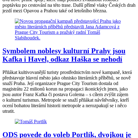
poptávku po cestování na této trase. Další přímé vlaky Českých drah
jezdí mezi Opavou a Prahou také od letošního března.
Symbolem noblesy kulturní Prahy jsou
Kafka i Havel, odkaz Haška se nehodí
Přilákat kultivovanější turisty prostřednictvím nové kampaně, která
představuje hlavní město jako ohnisko literárních příběhů, se nově
snaží Praha. Její organizace Prague City Tourism dostala od
magistrátu 22 milionů korun na propagaci ikonických jmen, jako
jsou autor Franz Kafka či postava Golema – s cílem zvýšit zájem
o kulturní turismus. Metropole se snaží přilákat návštěvníky, kteří
ocení bohatou literární historii metropole a nerozpakují se i něco
utratit.
ODS povede do voleb Portlík, dvojkou je