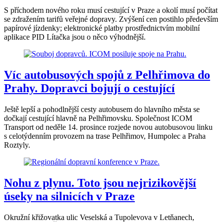
S příchodem nového roku musí cestující v Praze a okolí musí počítat
se zdražením tarifů veřejné dopravy. Zvýšení cen postihlo především
papírové jízdenky; elektronické platby prostřednictvím mobilní
aplikace PID Lítačka jsou o něco výhodnější.
Víc autobusových spojů z Pelhřimova do
Prahy. Dopravci bojují o cestující
Ještě lepší a pohodlnější cesty autobusem do hlavního města se
dočkají cestující hlavně na Pelhřimovsku. Společnost ICOM
Transport od neděle 14. prosince rozjede novou autobusovou linku
s celotýdenním provozem na trase Pelhřimov, Humpolec a Praha
Roztyly.
Nohu z plynu. Toto jsou nejrizikovější
úseky na silnicích v Praze
Okružní křižovatka ulic Veselská a Tupolevova v Letňanech,