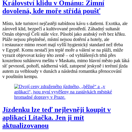
Království klidu v Ománu: Zimní
dovolená, kde moře střídá poušť
Místo, kde turistovi nejčastěji nabídnou kávu s datlemi. Exotika, ale
zároveň klid, bezpečí a kultivované prostředí. Záhadný sultanát
Omán objevují Češi stále více. Působí jako arabský svět bez křiku.
Pláže nejsou přeplněné, místní nejsou dotěrní a hotely, ale
i restaurace mimo resort mají vyšší hygienický standard než třeba
v Egyptě. Komu nestačí jen teplé moře a válení se na pláži, může
vyrazit objevovat krásy této země – od vyhlášených trhů přes
kouzelnou sultánovu mešitu v Maskatu, mimo hlavní město pak láká
síť pevností, pohoří, nádherná vádí, zatopené jeskyně i terénní jízda
autem za velbloudy v dunách a následná romantika přenocování
v pouštním kempu.
Jízdenku lze teď nejlevněji koupit v
aplikaci Lítačka. Jen ji mít
aktualizovanou