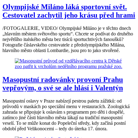
Olympijské Miláno láká sportovní svět.
Cestovatel zachytil jeho krásu před hrami
/FOTOGALERIE, VIDEO/ Olympijské Miláno je v těchto dnech
„hlavním městem světového sportu“. Chcete se podívat do druhého
největšího italského města bez tisíců sportuchtivých fanoušků?
Fotografie čáslavského cestovatele z předolympijského Milána,
hlavního město oblasti Lombardie, jsou pro to jako stvořené.
Masopustní radovánky provoní Prahu
vepřovým, o své se ale hlásí i Valentýn
Masopustní oslavy v Praze nabízejí pestrou paletu zážitků: od
průvodů v maskách po speciální menu v restauracích. Zoologická
zahrada se připojuje k oslavám s programem pro děti i dospělé,
zatímco jiné části hlavního města lákají na tradiční masopustní
veselí. To se může konat do Popeleční středy, kdy začíná postní
období před Velikonocemi – tedy do úterka 17. února.