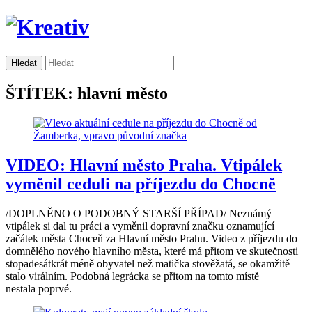
ŠTÍTEK: hlavní město
VIDEO: Hlavní město Praha. Vtipálek
vyměnil ceduli na příjezdu do Chocně
/DOPLNĚNO O PODOBNÝ STARŠÍ PŘÍPAD/ Neznámý
vtipálek si dal tu práci a vyměnil dopravní značku oznamující
začátek města Choceň za Hlavní město Prahu. Video z příjezdu do
domnělého nového hlavního města, které má přitom ve skutečnosti
stopadesátkrát méně obyvatel než matička stověžatá, se okamžitě
stalo virálním. Podobná legrácka se přitom na tomto místě
nestala poprvé.