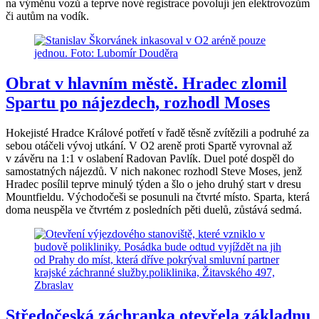
na výměnu vozů a teprve nové registrace povolují jen elektrovozům
či autům na vodík.
Obrat v hlavním městě. Hradec zlomil
Spartu po nájezdech, rozhodl Moses
Hokejisté Hradce Králové potřetí v řadě těsně zvítězili a podruhé za
sebou otáčeli vývoj utkání. V O2 areně proti Spartě vyrovnal až
v závěru na 1:1 v oslabení Radovan Pavlík. Duel poté dospěl do
samostatných nájezdů. V nich nakonec rozhodl Steve Moses, jenž
Hradec posílil teprve minulý týden a šlo o jeho druhý start v dresu
Mountfieldu. Východočeši se posunuli na čtvrté místo. Sparta, která
doma neuspěla ve čtvrtém z posledních pěti duelů, zůstává sedmá.
Středočeská záchranka otevřela základnu