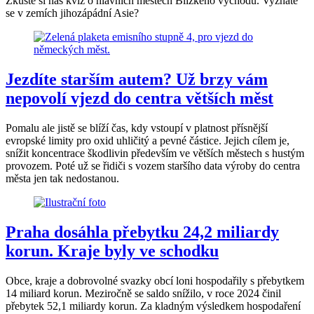
Zkuste si náš kvíz o hlavních městech Blízkého východu. Vyznáte
se v zemích jihozápádní Asie?
Jezdíte starším autem? Už brzy vám
nepovolí vjezd do centra větších měst
Pomalu ale jistě se blíží čas, kdy vstoupí v platnost přísnější
evropské limity pro oxid uhličitý a pevné částice. Jejich cílem je,
snížit koncentrace škodlivin především ve větších městech s hustým
provozem. Poté už se řidiči s vozem staršího data výroby do centra
města jen tak nedostanou.
Praha dosáhla přebytku 24,2 miliardy
korun. Kraje byly ve schodku
Obce, kraje a dobrovolné svazky obcí loni hospodařily s přebytkem
14 miliard korun. Meziročně se saldo snížilo, v roce 2024 činil
přebytek 52,1 miliardy korun. Za kladným výsledkem hospodaření