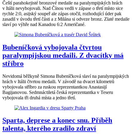
Čeští parahokejisté bronzové medaile na paralympijských hrách
v Itálii nevybojovali. Nad Čínou vedli v zápase o třetí místo sice
rychle 2:0, asijský soupeř ale zápas otočil, rozhodující úder pak
zasadil v úvodu třetí části a z Milána si odveze bronz. Zlaté medaile
slaví po výhře nad Kanadou 6:2 Američané.
Bubeníčková vybojovala čtvrtou
paralympijskou medaili. Z dvacítky má
stříbro
Nevidomá běžkyně Simona Bubeníčková slaví na paralympijských
hrách v Itálii čtvrtou medaili. V závodě na dvacet kilometrů
vybojovala stříbro za ruskou reprezentantkou Anastasijí
Bagijanovou. Sedmnáctiletá česká reprezentantka v Teseru
vybojovala tři druhá místa a jedno třetí.
Sparta, deprese a konec snu. Příběh
talenta, kterého zradilo zdraví