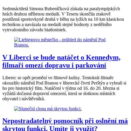
Sedmnáctiletá Simona Bubeníčková získala na paralympijských
hrách druhou stříbrnou medaili. V Teseru skončila zrakově
postižená sportovkyně druhá v běhu na lyžích na 10 km klasickou
technikou a navázala na medaili stejné hodnoty z nedělního
vytrvalostního závodu biatlonistek.
V Liberci se bude natáčet o Kennedym,
filmaři omezí dopravu i parkování
Liberec se opět promění ve filmové kulisy. Tentokrát filmaře
okouzlilo náměstí Pod Branou v liberecké čtvrti Perštýn a vybrali si
ho pro historický film. Natáčení v týdnu od 16. do 20. března si
vyžádá dočasná dopravní omezení, která se dotknou místních
obyvatel i návštěvníků.
Nepostradatelný pomocník při oslnění má
skrytou funkci. Umíte ji využít?