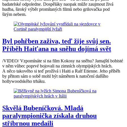
badatelské odpoledne. Dospěláky naopak může zaujmout živá
hudba, široký výběr promítaných filmů nebo grilovačka pod
širým nebem.
Byl pohřben zaživa, teď žije svůj sen.
Příběh Haiťana na sněhu dojímá svět
/VIDEO/ Vzpomínáte si na film Kokosy na sněhu? Jamajští bobisté
v něm vůbec poprvé bojovali na zimních olympijských hrách.
A něco takového si teď prožívá i Haiti a Ralf Etienne. Jeho příběh
by přitom sám o sobě mohl být námětem k natočení dalšího
hollywoodského trháku.
Skvělá Bubeníčková. Mladá
paralympionička získala druhou
stříbrnou medaili