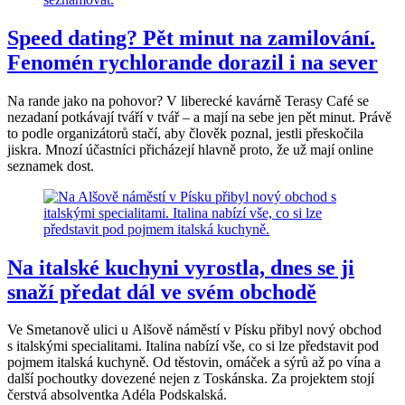
Speed dating? Pět minut na zamilování.
Fenomén rychlorande dorazil i na sever
Na rande jako na pohovor? V liberecké kavárně Terasy Café se
nezadaní potkávají tváří v tvář – a mají na sebe jen pět minut. Právě
to podle organizátorů stačí, aby člověk poznal, jestli přeskočila
jiskra. Mnozí účastníci přicházejí hlavně proto, že už mají online
seznamek dost.
Na italské kuchyni vyrostla, dnes se ji
snaží předat dál ve svém obchodě
Ve Smetanově ulici u Alšově náměstí v Písku přibyl nový obchod
s italskými specialitami. Italina nabízí vše, co si lze představit pod
pojmem italská kuchyně. Od těstovin, omáček a sýrů až po vína a
další pochoutky dovezené nejen z Toskánska. Za projektem stojí
čerstvá absolventka Adéla Podskalská.