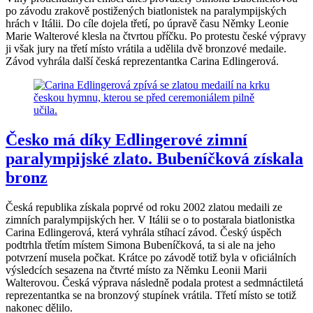
po závodu zrakově postižených biatlonistek na paralympijských
hrách v Itálii. Do cíle dojela třetí, po úpravě času Němky Leonie
Marie Walterové klesla na čtvrtou příčku. Po protestu české výpravy
ji však jury na třetí místo vrátila a udělila dvě bronzové medaile.
Závod vyhrála další česká reprezentantka Carina Edlingerová.
Česko má díky Edlingerové zimní
paralympijské zlato. Bubeníčková získala
bronz
Česká republika získala poprvé od roku 2002 zlatou medaili ze
zimních paralympijských her. V Itálii se o to postarala biatlonistka
Carina Edlingerová, která vyhrála stíhací závod. Český úspěch
podtrhla třetím místem Simona Bubeníčková, ta si ale na jeho
potvrzení musela počkat. Krátce po závodě totiž byla v oficiálních
výsledcích sesazena na čtvrté místo za Němku Leonii Marii
Walterovou. Česká výprava následně podala protest a sedmnáctiletá
reprezentantka se na bronzový stupínek vrátila. Třetí místo se totiž
nakonec dělilo.