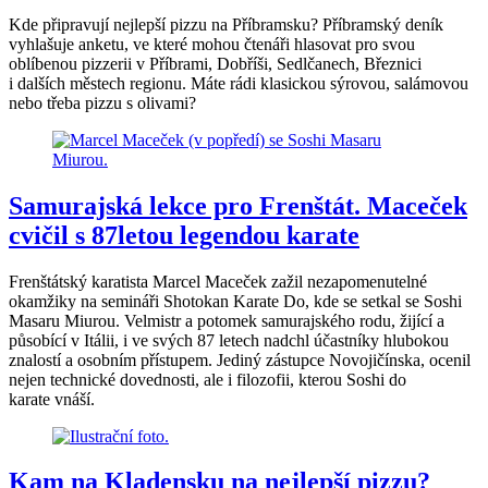
Kde připravují nejlepší pizzu na Příbramsku? Příbramský deník
vyhlašuje anketu, ve které mohou čtenáři hlasovat pro svou
oblíbenou pizzerii v Příbrami, Dobříši, Sedlčanech, Březnici
i dalších městech regionu. Máte rádi klasickou sýrovou, salámovou
nebo třeba pizzu s olivami?
Samurajská lekce pro Frenštát. Maceček
cvičil s 87letou legendou karate
Frenštátský karatista Marcel Maceček zažil nezapomenutelné
okamžiky na semináři Shotokan Karate Do, kde se setkal se Soshi
Masaru Miurou. Velmistr a potomek samurajského rodu, žijící a
působící v Itálii, i ve svých 87 letech nadchl účastníky hlubokou
znalostí a osobním přístupem. Jediný zástupce Novojičínska, ocenil
nejen technické dovednosti, ale i filozofii, kterou Soshi do
karate vnáší.
Kam na Kladensku na nejlepší pizzu?