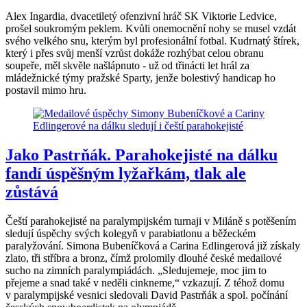
Alex Ingardia, dvacetiletý ofenzivní hráč SK Viktorie Ledvice,
prošel soukromým peklem. Kvůli onemocnění nohy se musel vzdát
svého velkého snu, kterým byl profesionální fotbal. Kudrnatý štírek,
který i přes svůj menší vzrůst dokáže rozhýbat celou obranu
soupeře, měl skvěle našlápnuto - už od třinácti let hrál za
mládežnické týmy pražské Sparty, jenže bolestivý handicap ho
postavil mimo hru.
Jako Pastrňák. Parahokejisté na dálku
fandí úspěšným lyžařkám, tlak ale
zůstává
Čeští parahokejisté na paralympijském turnaji v Miláně s potěšením
sledují úspěchy svých kolegyň v parabiatlonu a běžeckém
paralyžování. Simona Bubeníčková a Carina Edlingerová již získaly
zlato, tři stříbra a bronz, čímž prolomily dlouhé české medailové
sucho na zimních paralympiádách. „Sledujemeje, moc jim to
přejeme a snad také v neděli cinkneme,“ vzkazují. Z téhož domu
v paralympijské vesnici sledovali David Pastrňák a spol. počínání