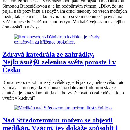
Velkém Poříčí beseda s čtyřnásobnou paralympijskou medailistkou
Simonou Bubeníčkovou a jejím podpůrným týmem. „Díky, že jste
přijali naši pozvánku a i když vám drnčí telefony od všech možných
médií, tak jste u nás jako první. Toho si velmi ceníme," přivítal na
začátku besedy úspěšnou sportovkyni Michal Cvejn, starosta jejího
domovského městysu.
Zdravá katedrála ze zahrádky.
Nejkrásnější zelenina světa poroste i v
Česku
Romanesco, neboli římský květák vypadá jako z jiného světa. Tato
zajímavá a neobvyklá zelenina s fraktálovou strukturou skvěle
chutná a je plná vitamínů. Jak si ho vypěstovat na zahradě a jak ho
využít v kuchyni?
Nad Středozemním mořem se objevil
medikán. Vzácný jev dokáže způsobit i