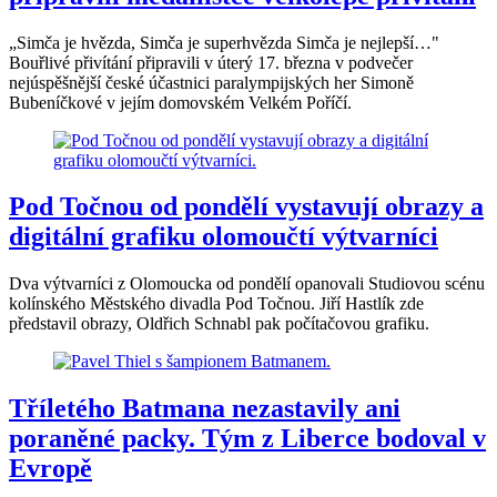
„Simča je hvězda, Simča je superhvězda Simča je nejlepší…"
Bouřlivé přivítání připravili v úterý 17. března v podvečer
nejúspěšnější české účastnici paralympijských her Simoně
Bubeníčkové v jejím domovském Velkém Poříčí.
Pod Točnou od pondělí vystavují obrazy a
digitální grafiku olomoučtí výtvarníci
Dva výtvarníci z Olomoucka od pondělí opanovali Studiovou scénu
kolínského Městského divadla Pod Točnou. Jiří Hastlík zde
představil obrazy, Oldřich Schnabl pak počítačovou grafiku.
Tříletého Batmana nezastavily ani
poraněné packy. Tým z Liberce bodoval v
Evropě