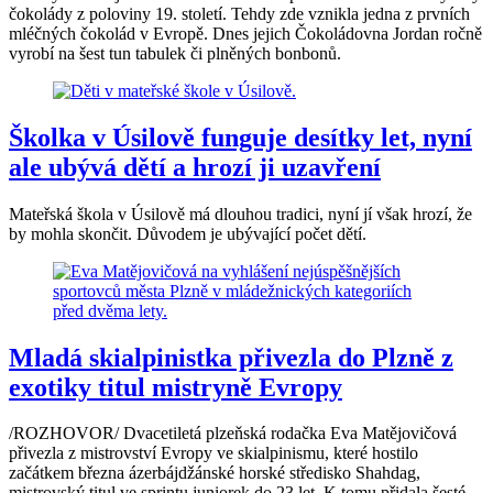
čokolády z poloviny 19. století. Tehdy zde vznikla jedna z prvních
mléčných čokolád v Evropě. Dnes jejich Čokoládovna Jordan ročně
vyrobí na šest tun tabulek či plněných bonbonů.
Školka v Úsilově funguje desítky let, nyní
ale ubývá dětí a hrozí ji uzavření
Mateřská škola v Úsilově má dlouhou tradici, nyní jí však hrozí, že
by mohla skončit. Důvodem je ubývající počet dětí.
Mladá skialpinistka přivezla do Plzně z
exotiky titul mistryně Evropy
/ROZHOVOR/ Dvacetiletá plzeňská rodačka Eva Matějovičová
přivezla z mistrovství Evropy ve skialpinismu, které hostilo
začátkem března ázerbájdžánské horské středisko Shahdag,
mistrovský titul ve sprintu juniorek do 23 let. K tomu přidala šesté