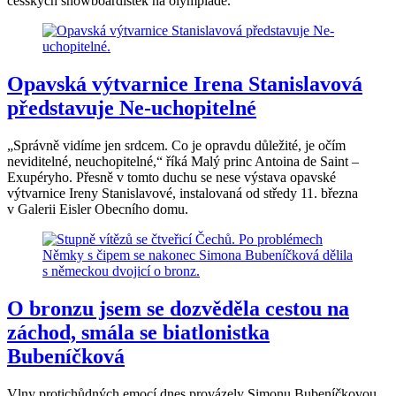
česských snowboardistek na olympiádě.
Opavská výtvarnice Irena Stanislavová
představuje Ne-uchopitelné
„Správně vidíme jen srdcem. Co je opravdu důležité, je očím
neviditelné, neuchopitelné,“ říká Malý princ Antoina de Saint –
Exupéryho. Přesně v tomto duchu se nese výstava opavské
výtvarnice Ireny Stanislavové, instalovaná od středy 11. března
v Galerii Eisler Obecního domu.
O bronzu jsem se dozvěděla cestou na
záchod, smála se biatlonistka
Bubeníčková
Vlny protichůdných emocí dnes provázely Simonu Bubeníčkovou