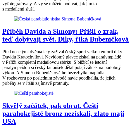
vyfotografovaly. A vy se můžete podívat, jak jim to
s medailemi sluší.
Příběh Davida a Simony: Přišli o zrak,
teď dobývají svět. Díky, říká Bubeníčková
Před necelými dvěma lety zažíval český sport velkou euforii díky
Davidu Kratochvílovi. Nevidomý plavec získal na paralympiádě
v Paříži kompletní medailovou sbírku. S blížící se letošní
paralympiádou si český fanoušek dělal potají zálusk na podobný
výkon. A Simona Bubeníčková ho bezezbytku naplnila.
V rozhovoru po posledním závodě navíc poodhalila, že jejich
příběhy se v Itálii zajímavě protnuly.
Skvělý začátek, pak obrat. Čeští
parahokejisté bronz nezískali, zlato mají
USA