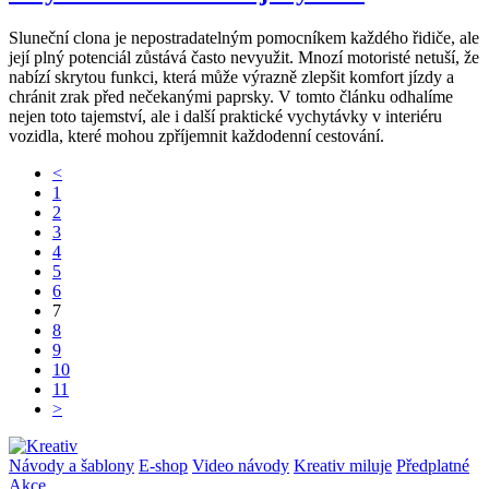
Sluneční clona je nepostradatelným pomocníkem každého řidiče, ale
její plný potenciál zůstává často nevyužit. Mnozí motoristé netuší, že
nabízí skrytou funkci, která může výrazně zlepšit komfort jízdy a
chránit zrak před nečekanými paprsky. V tomto článku odhalíme
nejen toto tajemství, ale i další praktické vychytávky v interiéru
vozidla, které mohou zpříjemnit každodenní cestování.
<
1
2
3
4
5
6
7
8
9
10
11
>
Návody a šablony
E-shop
Video návody
Kreativ miluje
Předplatné
Akce