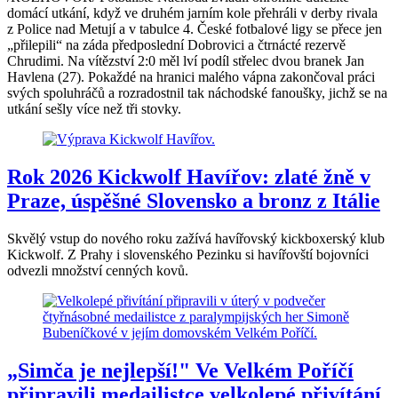
domácí utkání, když ve druhém jarním kole přehráli v derby rivala
z Police nad Metují a v tabulce 4. České fotbalové ligy se přece jen
„přilepili“ na záda předposlední Dobrovici a čtrnácté rezervě
Chrudimi. Na vítězství 2:0 měl lví podíl střelec dvou branek Jan
Havlena (27). Pokaždé na hranici malého vápna zakončoval práci
svých spoluhráčů a rozradostnil tak náchodské fanoušky, jichž se na
utkání sešly více než tři stovky.
Rok 2026 Kickwolf Havířov: zlaté žně v
Praze, úspěšné Slovensko a bronz z Itálie
Skvělý vstup do nového roku zažívá havířovský kickboxerský klub
Kickwolf. Z Prahy i slovenského Pezinku si havířovští bojovníci
odvezli množství cenných kovů.
„Simča je nejlepší!" Ve Velkém Poříčí
připravili medailistce velkolepé přivítání