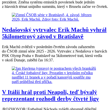
prezident. Změna systému emisních povolenek bude jedním
z hlavních témat unijního summitu, který v Bruselu začne ve čtvrtek.
Nedašovský vytrvalec Erik Machů vyhrál
5kilometrový závod v Bratislavě
Erik Machů zvítězil v posledním čtvrtém závodu zařazeném
do ČSOB zimní série 2025 - 2026. Vytrvalec z Nedašova v barvách
PSK Olymp Praha v Bratislavě na 5kilometrové trati, která vedla
v okolí Dunaje, zaběhl čas 16:37.
V Itálii hrál proti Neapoli, teď bývalý
reprezentant rozhodl derby čtvrté ligy
/ROZHOVOR/ Fotbalisté Náchoda zvládli ohromně důležité