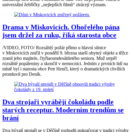
univerzální žebříčky „nejlepších filmů“ ztrácejí význam.
Drama v Miskovicích. Ohořelého pána
jsem držel za ruku, říká starosta obce
/VIDEO, FOTO/ Rozsáhlý požár přímo u hlavní silnice
v Miskovicích zničil v pondělí 9. března starší obytný objekt a těžce
zranil jeho majitele, čtyřiaosmdesátiletého seniora. Muž utrpěl
rozsáhlé popáleniny a skončil v nemocnici. Jedním z prvních lidí na
místě byl i starosta obce Petr Henčl, který o dramatických chvílích
promluvil pro Deník.
Dva strojaři vyrábějí čokoládu podle
starých receptur. Moderním trendům se
brání
Dva bývalí strojaři se v Děčíně rozhodli pokračovat v tradici výroby