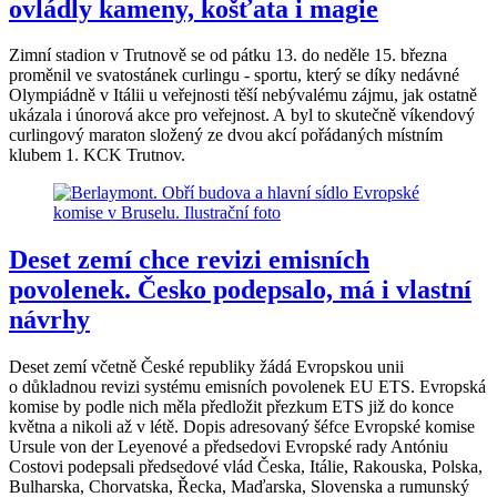
ovládly kameny, košťata i magie
Zimní stadion v Trutnově se od pátku 13. do neděle 15. března
proměnil ve svatostánek curlingu - sportu, který se díky nedávné
Olympiádně v Itálii u veřejnosti těší nebývalému zájmu, jak ostatně
ukázala i únorová akce pro veřejnost. A byl to skutečně víkendový
curlingový maraton složený ze dvou akcí pořádaných místním
klubem 1. KCK Trutnov.
Deset zemí chce revizi emisních
povolenek. Česko podepsalo, má i vlastní
návrhy
Deset zemí včetně České republiky žádá Evropskou unii
o důkladnou revizi systému emisních povolenek EU ETS. Evropská
komise by podle nich měla předložit přezkum ETS již do konce
května a nikoli až v létě. Dopis adresovaný šéfce Evropské komise
Ursule von der Leyenové a předsedovi Evropské rady Antóniu
Costovi podepsali předsedové vlád Česka, Itálie, Rakouska, Polska,
Bulharska, Chorvatska, Řecka, Maďarska, Slovenska a rumunský