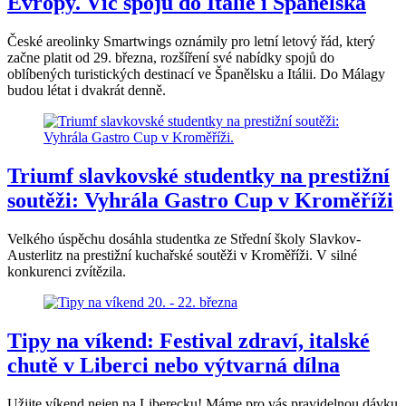
Evropy. Víc spojů do Itálie i Španělska
České areolinky Smartwings oznámily pro letní letový řád, který
začne platit od 29. března, rozšíření své nabídky spojů do
oblíbených turistických destinací ve Španělsku a Itálii. Do Málagy
budou létat i dvakrát denně.
Triumf slavkovské studentky na prestižní
soutěži: Vyhrála Gastro Cup v Kroměříži
Velkého úspěchu dosáhla studentka ze Střední školy Slavkov-
Austerlitz na prestižní kuchařské soutěži v Kroměříži. V silné
konkurenci zvítězila.
Tipy na víkend: Festival zdraví, italské
chutě v Liberci nebo výtvarná dílna
Užijte víkend nejen na Liberecku! Máme pro vás pravidelnou dávku