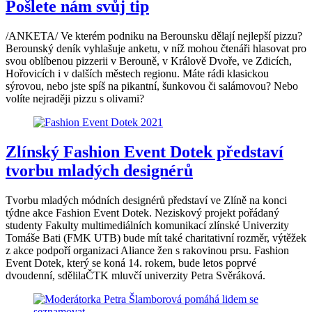
Pošlete nám svůj tip
/ANKETA/ Ve kterém podniku na Berounsku dělají nejlepší pizzu?
Berounský deník vyhlašuje anketu, v níž mohou čtenáři hlasovat pro
svou oblíbenou pizzerii v Berouně, v Králově Dvoře, ve Zdicích,
Hořovicích i v dalších městech regionu. Máte rádi klasickou
sýrovou, nebo jste spíš na pikantní, šunkovou či salámovou? Nebo
volíte nejraději pizzu s olivami?
Zlínský Fashion Event Dotek představí
tvorbu mladých designérů
Tvorbu mladých módních designérů představí ve Zlíně na konci
týdne akce Fashion Event Dotek. Neziskový projekt pořádaný
studenty Fakulty multimediálních komunikací zlínské Univerzity
Tomáše Bati (FMK UTB) bude mít také charitativní rozměr, výtěžek
z akce podpoří organizaci Aliance žen s rakovinou prsu. Fashion
Event Dotek, který se koná 14. rokem, bude letos poprvé
dvoudenní, sdělilaČTK mluvčí univerzity Petra Svěráková.