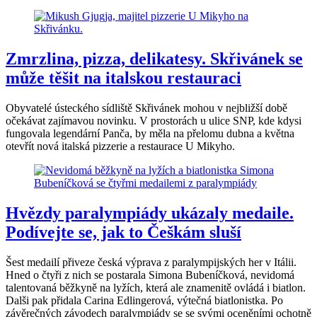
Zmrzlina, pizza, delikatesy. Skřivánek se
může těšit na italskou restauraci
Obyvatelé ústeckého sídliště Skřivánek mohou v nejbližší době
očekávat zajímavou novinku. V prostorách u ulice SNP, kde kdysi
fungovala legendární Panča, by měla na přelomu dubna a května
otevřít nová italská pizzerie a restaurace U Mikyho.
Hvězdy paralympiády ukázaly medaile.
Podívejte se, jak to Češkám sluší
Šest medailí přiveze česká výprava z paralympijských her v Itálii.
Hned o čtyři z nich se postarala Simona Bubeníčková, nevidomá
talentovaná běžkyně na lyžích, která ale znamenitě ovládá i biatlon.
Dalši pak přidala Carina Edlingerová, výtečná biatlonistka. Po
závěrečných závodech paralympiády se se svými oceněními ochotně