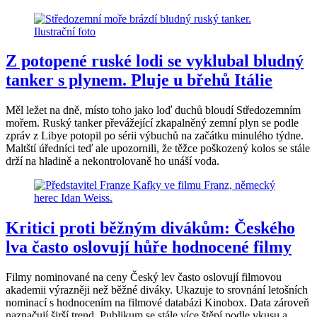
Z potopené ruské lodi se vyklubal bludný
tanker s plynem. Pluje u břehů Itálie
Měl ležet na dně, místo toho jako loď duchů bloudí Středozemním
mořem. Ruský tanker převážející zkapalněný zemní plyn se podle
zpráv z Libye potopil po sérii výbuchů na začátku minulého týdne.
Maltští úředníci teď ale upozornili, že těžce poškozený kolos se stále
drží na hladině a nekontrolovaně ho unáší voda.
Kritici proti běžným divákům: Českého
lva často oslovují hůře hodnocené filmy
Filmy nominované na ceny Český lev často oslovují filmovou
akademii výrazněji než běžné diváky. Ukazuje to srovnání letošních
nominací s hodnocením na filmové databázi Kinobox. Data zároveň
naznačují širší trend. Publikum se stále více štěpí podle vkusu a