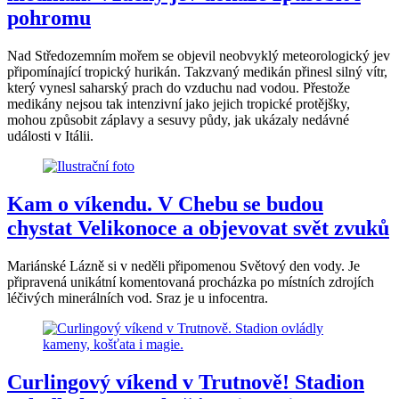
pohromu
Nad Středozemním mořem se objevil neobvyklý meteorologický jev
připomínající tropický hurikán. Takzvaný medikán přinesl silný vítr,
který vynesl saharský prach do vzduchu nad vodou. Přestože
medikány nejsou tak intenzivní jako jejich tropické protějšky,
mohou způsobit záplavy a sesuvy půdy, jak ukázaly nedávné
události v Itálii.
Kam o víkendu. V Chebu se budou
chystat Velikonoce a objevovat svět zvuků
Mariánské Lázně si v neděli připomenou Světový den vody. Je
připravená unikátní komentovaná procházka po místních zdrojích
léčivých minerálních vod. Sraz je u infocentra.
Curlingový víkend v Trutnově! Stadion