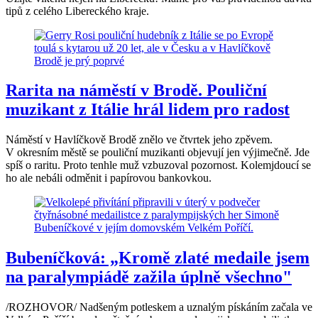
tipů z celého Libereckého kraje.
Rarita na náměstí v Brodě. Pouliční
muzikant z Itálie hrál lidem pro radost
Náměstí v Havlíčkově Brodě znělo ve čtvrtek jeho zpěvem.
V okresním městě se pouliční muzikanti objevují jen výjimečně. Jde
spíš o raritu. Proto tenhle muž vzbuzoval pozornost. Kolemjdoucí se
ho ale nebáli odměnit i papírovou bankovkou.
Bubeníčková: „Kromě zlaté medaile jsem
na paralympiádě zažila úplně všechno"
/ROZHOVOR/ Nadšeným potleskem a uznalým pískáním začala ve