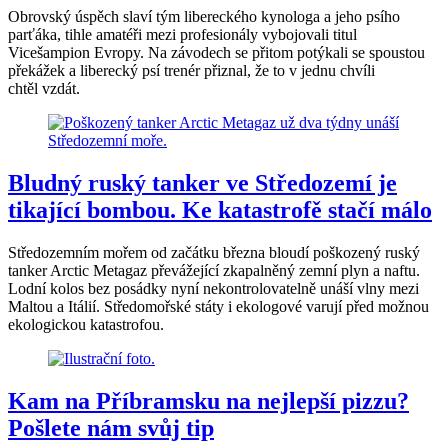
Obrovský úspěch slaví tým libereckého kynologa a jeho psího
parťáka, tihle amatéři mezi profesionály vybojovali titul
Vicešampion Evropy. Na závodech se přitom potýkali se spoustou
překážek a liberecký psí trenér přiznal, že to v jednu chvíli
chtěl vzdát.
Bludný ruský tanker ve Středozemí je
tikající bombou. Ke katastrofě stačí málo
Středozemním mořem od začátku března bloudí poškozený ruský
tanker Arctic Metagaz převážející zkapalněný zemní plyn a naftu.
Lodní kolos bez posádky nyní nekontrolovatelně unáší vlny mezi
Maltou a Itálií. Středomořské státy i ekologové varují před možnou
ekologickou katastrofou.
Kam na Příbramsku na nejlepší pizzu?
Pošlete nám svůj tip