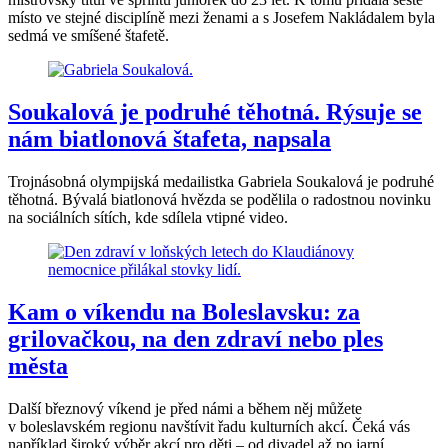
místo ve stejné disciplíně mezi ženami a s Josefem Nakládalem byla
sedmá ve smíšené štafetě.
Soukalová je podruhé těhotná. Rýsuje se
nám biatlonová štafeta, napsala
Trojnásobná olympijská medailistka Gabriela Soukalová je podruhé
těhotná. Bývalá biatlonová hvězda se podělila o radostnou novinku
na sociálních sítích, kde sdílela vtipné video.
Kam o víkendu na Boleslavsku: za
grilovačkou, na den zdraví nebo ples
města
Další březnový víkend je před námi a během něj můžete
v boleslavském regionu navštívit řadu kulturních akcí. Čeká vás
například široký výběr akcí pro děti – od divadel až po jarní