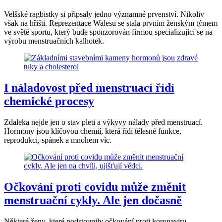
Velšské ragbistky si připsaly jedno významné prvenství. Nikoliv
však na hřišti. Reprezentace Walesu se stala prvním ženským týmem
ve světě sportu, který bude sponzorován firmou specializující se na
výrobu menstruačních kalhotek.
I náladovost před menstruací řídí
chemické procesy
Zdaleka nejde jen o stav pleti a výkyvy nálady před menstruací.
Hormony jsou klíčovou chemií, která řídí tělesné funkce,
reprodukci, spánek a mnohem víc.
Očkování proti covidu může změnit
menstruační cykly. Ale jen dočasně
Některé ženy, které podstoupily očkování proti koronaviru,