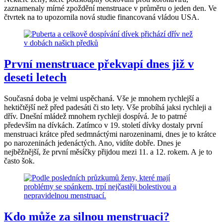
zaznamenaly mírné zpoždění menstruace v průměru o jeden den. Ve
čtvrtek na to upozornila nová studie financovaná vládou USA.
První menstruace překvapí dnes již v
deseti letech
Současná doba je velmi uspěchaná. Vše je mnohem rychlejší a
hektičtější než před padesáti či sto lety. Vše probíhá jaksi rychleji a
dřív. Dnešní mládež mnohem rychleji dospívá. Je to patrné
především na dívkách. Zatímco v 19. století dívky dostaly první
menstruaci krátce před sedmnáctými narozeninami, dnes je to krátce
po narozeninách jedenáctých. Ano, vidíte dobře. Dnes je
nejběžnější, že první měsíčky přijdou mezi 11. a 12. rokem. A je to
často šok.
Kdo může za silnou menstruaci?