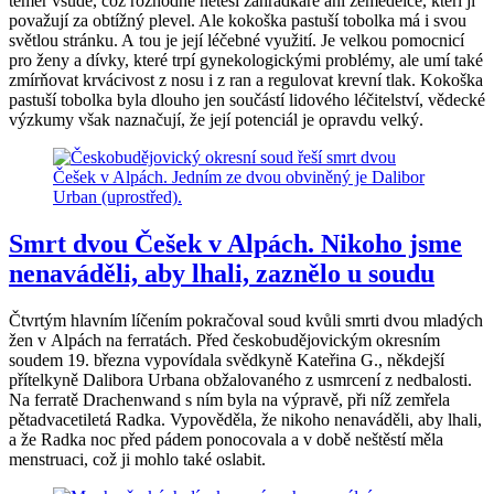
téměř všude, což rozhodně netěší zahrádkáře ani zemědělce, kteří ji
považují za obtížný plevel. Ale kokoška pastuší tobolka má i svou
světlou stránku. A tou je její léčebné využití. Je velkou pomocnicí
pro ženy a dívky, které trpí gynekologickými problémy, ale umí také
zmírňovat krvácivost z nosu i z ran a regulovat krevní tlak. Kokoška
pastuší tobolka byla dlouho jen součástí lidového léčitelství, vědecké
výzkumy však naznačují, že její potenciál je opravdu velký.
Smrt dvou Češek v Alpách. Nikoho jsme
nenaváděli, aby lhali, zaznělo u soudu
Čtvrtým hlavním líčením pokračoval soud kvůli smrti dvou mladých
žen v Alpách na ferratách. Před českobudějovickým okresním
soudem 19. března vypovídala svědkyně Kateřina G., někdejší
přítelkyně Dalibora Urbana obžalovaného z usmrcení z nedbalosti.
Na ferratě Drachenwand s ním byla na výpravě, při níž zemřela
pětadvacetiletá Radka. Vypověděla, že nikoho nenaváděli, aby lhali,
a že Radka noc před pádem ponocovala a v době neštěstí měla
menstruaci, což ji mohlo také oslabit.