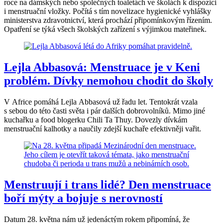
roce na dámských nebo společných toaletách ve školách k dispozici
i menstruační vložky. Počítá s tím novelizace hygienické vyhlášky
ministerstva zdravotnictví, která prochází připomínkovým řízením.
Opatření se týká všech školských zařízení s výjimkou mateřinek.
Lejla Abbasová: Menstruace je v Keni
problém. Dívky nemohou chodit do školy
V Africe pomáhá Lejla Abbasová už řadu let. Tentokrát vzala
s sebou do této časti světa i pár dalších dobrovolníků. Mimo jiné
kuchařku a food blogerku Chili Ta Thuy. Dovezly dívkám
menstruační kalhotky a naučily zdejší kuchaře efektivněji vařit.
Menstruují i trans lidé? Den menstruace
boří mýty a bojuje s nerovností
Datum 28. května nám už jedenáctým rokem připomíná, že