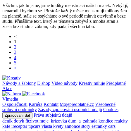
Všichni, jak tu jsme, jsme tu díky menstruaci našich matek. Nebýt jí,
nenarodili bychom se. Přestože každý měsíc menstruují miliony žen
na planetě, stále se ostýcháme o své periodě mluvit otevřeně a beze
studu. Přinášíme text, který se tématem zabývá z mnoha stran a
zcela bez studu a zábran, kdy padají všechna tabu.
<
1
2
3
4
5
>
Návody a šablony
E-shop
Video návody
Kreativ miluje
Předplatné
Akce
Vlmedia
O společnosti
Kariéra
Kontakt
Mojepředplatné.cz
Všeobecné
smluvní podmínky
Zásady zpracování osobních údajů
Cookies
Práva subjektů údajů
Zpracování dat
denik
dotyk
fitzivot
moje_krizovka
dum_a_zahrada
kondice
realcity
kafe
ireceptar
tipcars
vlasta
kvety
annonce
story
estranky
cars