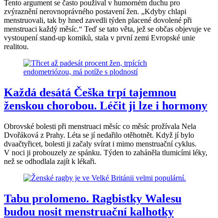
Tento argument se často používal v humorném duchu pro
zvýraznění nerovnoprávného postavení žen. „Kdyby chlapi
menstruovali, tak by hned zavedli týden placené dovolené při
menstruaci každý měsíc.“ Teď se tato věta, jež se občas objevuje ve
vystoupení stand-up komiků, stala v první zemi Evropské unie
realitou.
Každá desátá Češka trpí tajemnou
ženskou chorobou. Léčit ji lze i hormony
Obrovské bolesti při menstruaci měsíc co měsíc prožívala Nela
Dvořáková z Prahy. Léta se jí nedařilo otěhotnět. Když jí bylo
dvaačtyřicet, bolesti ji začaly svírat i mimo menstruační cyklus.
V noci ji probouzely ze spánku. Týden to zaháněla tlumicími léky,
než se odhodlala zajít k lékaři.
Tabu prolomeno. Ragbistky Walesu
budou nosit menstruační kalhotky