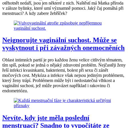
otěhotnět nedaří, jsou jen některé z nich. Naštěstí má Matka příroda
v záloze bylinky, které umí významně pomoci. Jaký čaj pomáhá při
menstruaci? A kdy zabere žebříček?
Neignorujte vaginální suchost. Může se
vyskytnout i při závažných onemocněních
Oblast intimních partií je pro každou ženu velice citlivým tématem,
tím spíš, pokud se jedná o nějaký zdravotní problém. Nejčastěji ženy
řeší infekci kvasinkami, bakteriemi, bolest při sexu či zánět
močových cest. Mykóza a infekce však nejsou jediným problémem,
který ženy trápí. Problémem může být i nedostatečná vlhkost a
vaginální suchost, jež může provázet například i rakovinu či
endometriózu.
Nevíte, kdy jste měla poslední
menstruaci? Snadno to vypočítáte ze