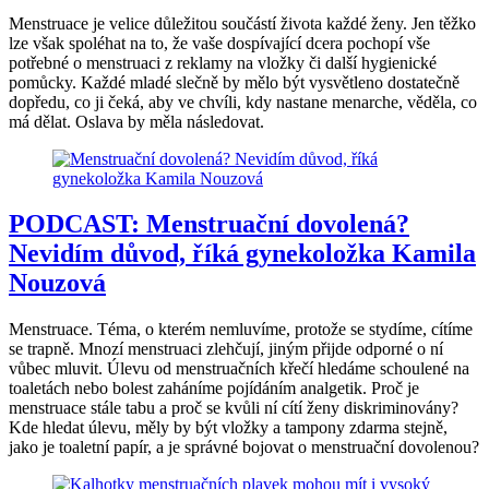
Menstruace je velice důležitou součástí života každé ženy. Jen těžko
lze však spoléhat na to, že vaše dospívající dcera pochopí vše
potřebné o menstruaci z reklamy na vložky či další hygienické
pomůcky. Každé mladé slečně by mělo být vysvětleno dostatečně
dopředu, co ji čeká, aby ve chvíli, kdy nastane menarche, věděla, co
má dělat. Oslava by měla následovat.
PODCAST: Menstruační dovolená?
Nevidím důvod, říká gynekoložka Kamila
Nouzová
Menstruace. Téma, o kterém nemluvíme, protože se stydíme, cítíme
se trapně. Mnozí menstruaci zlehčují, jiným přijde odporné o ní
vůbec mluvit. Úlevu od menstruačních křečí hledáme schoulené na
toaletách nebo bolest zaháníme pojídáním analgetik. Proč je
menstruace stále tabu a proč se kvůli ní cítí ženy diskriminovány?
Kde hledat úlevu, měly by být vložky a tampony zdarma stejně,
jako je toaletní papír, a je správné bojovat o menstruační dovolenou?