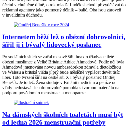
účetní v chráněné dílně, o rok mladší Luděk si chodí přivydělávat do
reklamní agentury jako pomocný dělník – balič. Oba jsou zároveň
v invalidním důchodu.
Internetem běží lež o obézní dobrovolnici,
šířil ji i bývalý lidovecký poslanec
Po sociálních sítích se začal masově šířit hoax o třiadvacetileté
obézní muslimce z Velké Británie Athice Ahmedové. Podle něj byla
Ahmedová jmenována novou ambasadorkou zdraví a dietoložkou
ve Walesu a britská vláda jí prý bude měsíčně vyplácet devět tisíc
liber. Toto tvrzení šířil na české síti X i bývalý poslanec Ondřej
Benešík. Je to lež. Žena studuje v Británii medicínu a peníze od
vlády nedostává. Jen dobrovolně pomohla s tvorbou materiálu na
podporu povědomí o menstruaci a menopauze.
Na dámských školních toaletách musí být
od ledna 2026 menstruační potřeby