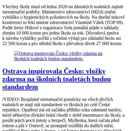
Všechny školy musí od ledna 2026 na dámských toaletách zajistit
menstruační potřeby. Ministerstvo zdravotnictví (MZd) změní
vyhlášku o hygienických požadavcích na školy. Na dnešní tiskové
konferenci to řekl ministr zdravotnictví Vlastimil Válek (TOP 09).
Podle Ireny Hůlové z organizace Sola pomáhá půjde o náklady
zhruba 10 000 korun pro jednu školu za rok. Důvodová zpráva
k návrhu vyhlášky počítá s ročními výdaji pro základní školu asi
22 500 korun a pro střední školu s převahou dívek 27 000 korun.
Ostrava inspirovala Česko: vložky
zdarma na školních toaletách budou
standardem
/VIDEO/ Bezplatné menstruační pomůcky na všech dívčích
toaletách se mají stát standardem ve školách po celé České
republice. Opatření má od začátku příštího roku odstranit bariéry,
které některým dívkám brání chodit v době menstruace do školy, a
posílit jejich pocit jistoty a bezpečí. Myšlenka, která začala před
rokem a půl v Ostravě, se postupně rozšířila do dalších měst,
například Brna nebo Liberce, a od června funguje i na dámských