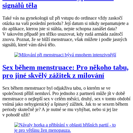
signálů těla
Také vás na gynekologii už při vstupu do ordinace vždy zaskočí
otázka na vaši poslední periodu? Její datum si nikdy nepamatujete a
do aplikace, kterou jste si stáhla, nejste schopna zanášet data?
V takovém případě jen těžko usuzovat, kdy rudá armáda zaútočí
znovu. Poznat, že se blíží menstruace, však můžete i podle jasných
signálů, které vám dává tělo.
Sex během menstruace: Pro někoho tabu,
pro jiné skvělý zážitek z milování
Sex během menstruace byl odjakživa tabu, o kterém se ve
společnosti příliš nemluví. Pro jednoho z partnerů může jít v době
menstruace o nejlepší sex v celém měsíci, druhý, sex v tomto období
vnímá jako nehygienický a špinavý zážitek. Jak to se sexem během
periody skutečně je? A je nutné se mu vyhýbat, nebo si jej lze
v pohodě užít?