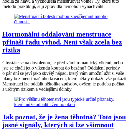
hodila za hlavu a vyzkoušela menstruovat volně? Ty, které tuto
metodu praktikují, si ji zpravidla nemohou vynachválit.
Hormonální oddalování menstruace
přináší řadu výhod. Není však zcela bez
rizika
Chystáte se na dovolenou, je před vámi romantický víkend, nebo
jste se chtěli jet o víkendu koupat do bazénu? Oddálení periody
o pár dní se jeví jako skvělý nápad, který vám umožní užít si vaše
plány bez menstruačního krvácení, které někdy dokáže vše pokazit.
Menstruaci lze oddálit několika způsoby, ovšem je potřeba počítat
s určitým rizikem a vedlejšími účinky.
Jak poznat, že je žena těhotná? Toto jsou
jasné signály, kterých si lze všimnout