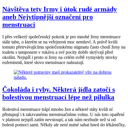
Návštěva tety Irmy i útok rudé armády
aneb Nejvtipnější označení pro
menstruaci
I přes veškerý společenský pokrok je pro mnohé ženy menstruace
stále tabu, o kterém se na veřejnosti moc nemluví. A právě kvůli
tomuto přetrvávajícímu společenskému stigmatu často chodí ženy na
toaletu s tamponem v rukávu a své pocity dobře skrývají před
okolím. Nejspíš i proto si ženy na celém světě vymyslely stovky
eufemismů, které slovo menstruace nahrazují.
Čokoláda i ryby. Některá jídla zatočí s
bolestivou menstruací lépe než pilulka
Bolestivá menstruace trápí mnoho žen a některé státy kvůli ní
přistupují i k takzvanému menstruačnímu volnu. U nás toto opatření
v platnost nejspíš zatím nevstoupí, a tak nám nezbude než si od
bolesti pomoci sami. Někdy ale není nutné sahat hned do lékárničky,