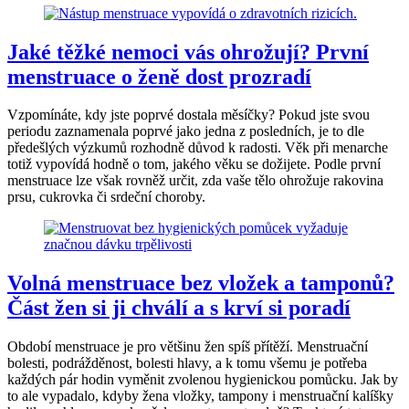
Jaké těžké nemoci vás ohrožují? První
menstruace o ženě dost prozradí
Vzpomínáte, kdy jste poprvé dostala měsíčky? Pokud jste svou
periodu zaznamenala poprvé jako jedna z posledních, je to dle
předešlých výzkumů rozhodně důvod k radosti. Věk při menarche
totiž vypovídá hodně o tom, jakého věku se dožijete. Podle první
menstruace lze však rovněž určit, zda vaše tělo ohrožuje rakovina
prsu, cukrovka či srdeční choroby.
Volná menstruace bez vložek a tamponů?
Část žen si ji chválí a s krví si poradí
Období menstruace je pro většinu žen spíš přítěží. Menstruační
bolesti, podrážděnost, bolesti hlavy, a k tomu všemu je potřeba
každých pár hodin vyměnit zvolenou hygienickou pomůcku. Jak by
to ale vypadalo, kdyby žena vložky, tampony i menstruační kalíšky