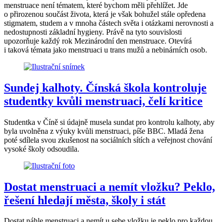
menstruace není tématem, které bychom měli přehlížet. Jde
o přirozenou součást života, která je však bohužel stále opředena
stigmatem, studem a v mnoha částech světa i otázkami nerovnosti a
nedostupnosti základní hygieny. Právě na tyto souvislosti
upozorňuje každý rok Mezinárodní den menstruace. Otevírá
i taková témata jako menstruaci u trans mužů a nebinárních osob.
Sundej kalhoty. Čínská škola kontroluje
studentky kvůli menstruaci, čelí kritice
Studentka v Číně si údajně musela sundat pro kontrolu kalhoty, aby
byla uvolněna z výuky kvůli menstruaci, píše BBC. Mladá žena
poté sdílela svou zkušenost na sociálních sítích a veřejnost chování
vysoké školy odsoudila.
Dostat menstruaci a nemít vložku? Peklo,
řešení hledají města, školy i stát
Dostat náhle menstruaci a nemít u sebe vložku je peklo pro každou