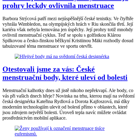
prohry leckdy ovlivnila menstruace
Barbora Strýcová patří mezi nejúspěšnější české tenistky. Ve čtyřhře
vyhrála Wimbledon, na olympijských hrách v Riu skončila třetí. Její
kariéra však nebyla lemována jen úspěchy. Její prohry totiž mnohdy
ovlivnil menstruační cyklus. Teď se spolu s golfistkou Klárou
Spilkovou a česko-finskou běžkyní Kristiinou Mäki rozhodly dosud
tabuizované téma menstruace ve sportu otevřít.
Otestovali jsme za vás: České
menstruační body, které uleví od bolesti
Menstruační kalhotky dnes už jistě nikoho nepřekvapí. Ale body, co
vás při vašich dnech hřeje? Novinka na trhu, kterou mají na svědomí
česká designérka Kateřina Rydlová a Dorota Kajfoszová, má díky
moderním technologiím ulevit od bolestí přímo v oblastech, které
jsou zdrojem největší bolesti. Úroveň tepla navíc můžete ovládat
prostřednictvím mobilní aplikace.