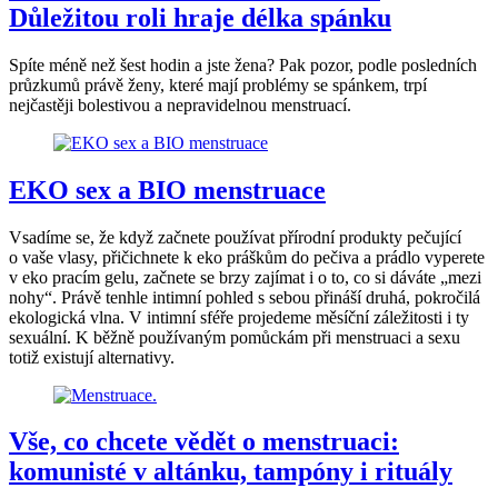
Důležitou roli hraje délka spánku
Spíte méně než šest hodin a jste žena? Pak pozor, podle posledních
průzkumů právě ženy, které mají problémy se spánkem, trpí
nejčastěji bolestivou a nepravidelnou menstruací.
EKO sex a BIO menstruace
Vsadíme se, že když začnete používat přírodní produkty pečující
o vaše vlasy, přičichnete k eko práškům do pečiva a prádlo vyperete
v eko pracím gelu, začnete se brzy zajímat i o to, co si dáváte „mezi
nohy“. Právě tenhle intimní pohled s sebou přináší druhá, pokročilá
ekologická vlna. V intimní sféře projedeme měsíční záležitosti i ty
sexuální. K běžně používaným pomůckám při menstruaci a sexu
totiž existují alternativy.
Vše, co chcete vědět o menstruaci:
komunisté v altánku, tampóny i rituály