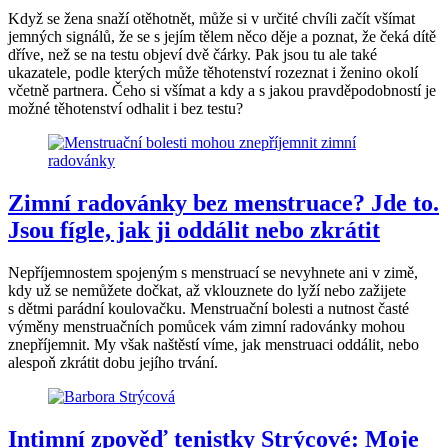
Když se žena snaží otěhotnět, může si v určité chvíli začít všímat
jemných signálů, že se s jejím tělem něco děje a poznat, že čeká dítě
dříve, než se na testu objeví dvě čárky. Pak jsou tu ale také
ukazatele, podle kterých může těhotenství rozeznat i ženino okolí
včetně partnera. Čeho si všímat a kdy a s jakou pravděpodobností je
možné těhotenství odhalit i bez testu?
Zimní radovánky bez menstruace? Jde to.
Jsou fígle, jak ji oddálit nebo zkrátit
Nepříjemnostem spojeným s menstruací se nevyhnete ani v zimě,
kdy už se nemůžete dočkat, až vklouznete do lyží nebo zažijete
s dětmi parádní koulovačku. Menstruační bolesti a nutnost časté
výměny menstruačních pomůcek vám zimní radovánky mohou
znepříjemnit. My však naštěstí víme, jak menstruaci oddálit, nebo
alespoň zkrátit dobu jejího trvání.
Intimní zpověď tenistky Strýcové: Moje