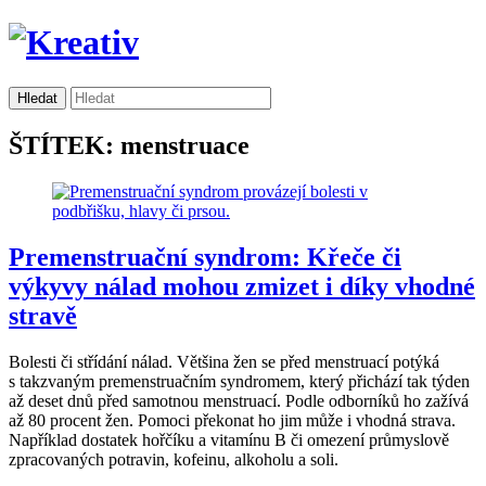
ŠTÍTEK: menstruace
Premenstruační syndrom: Křeče či
výkyvy nálad mohou zmizet i díky vhodné
stravě
Bolesti či střídání nálad. Většina žen se před menstruací potýká
s takzvaným premenstruačním syndromem, který přichází tak týden
až deset dnů před samotnou menstruací. Podle odborníků ho zažívá
až 80 procent žen. Pomoci překonat ho jim může i vhodná strava.
Například dostatek hořčíku a vitamínu B či omezení průmyslově
zpracovaných potravin, kofeinu, alkoholu a soli.