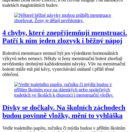
toaletách magistrátních budov.
4 chyby, které znepříjemňují menstruaci.
Patří k nim jeden zlozvyk i běžný nápoj
Bolestivá menstruace nemusí být jen výsledkem hormonálních
výkyvů nebo nemoci. Někdy si ženy menstruační bolest zhoršují
nevědomky drobnými každodenními návyky. Vliv na menstruační
bolesti může mít pití kávy, vynechávání snídaně i příliš těsné
oblečení.
Dívky se dočkaly. Na školních záchodech
budou povinně vložky, mění to vyhláška
Vedle toaletního papíru, ručníku či mýdla budou v příštím školním