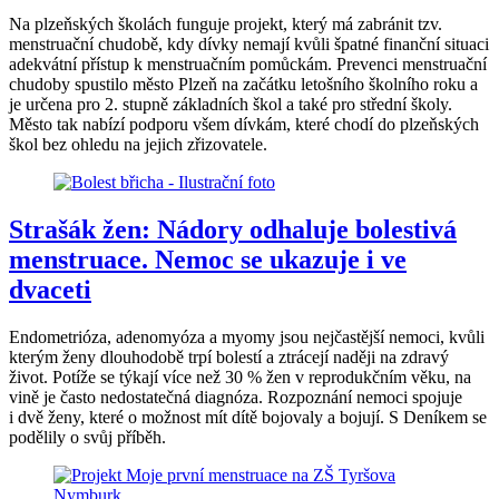
Na plzeňských školách funguje projekt, který má zabránit tzv.
menstruační chudobě, kdy dívky nemají kvůli špatné finanční situaci
adekvátní přístup k menstruačním pomůckám. Prevenci menstruační
chudoby spustilo město Plzeň na začátku letošního školního roku a
je určena pro 2. stupně základních škol a také pro střední školy.
Město tak nabízí podporu všem dívkám, které chodí do plzeňských
škol bez ohledu na jejich zřizovatele.
Strašák žen: Nádory odhaluje bolestivá
menstruace. Nemoc se ukazuje i ve
dvaceti
Endometrióza, adenomyóza a myomy jsou nejčastější nemoci, kvůli
kterým ženy dlouhodobě trpí bolestí a ztrácejí naději na zdravý
život. Potíže se týkají více než 30 % žen v reprodukčním věku, na
vině je často nedostatečná diagnóza. Rozpoznání nemoci spojuje
i dvě ženy, které o možnost mít dítě bojovaly a bojují. S Deníkem se
podělily o svůj příběh.