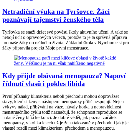
Netradiční výuka na Tyršovce. Žáci
poznávají tajemství ženského těla
Tyršovka se snaží držet své pověsti školy aktivního učení. A také se
nebojí učit o opravdových věcech, protože to je ta správná příprava
pro naše žáky do reálného života. Základní škola v Nymburce si pro
žáky připravila projekt Moje první menstruace.
Kdy přijde obávaná menopauza? Napoví
řídnutí vlasů i pokles libida
První příznaky klimakteria neboli přechodu mohou doprovázet
stavy, které si ženy s nástupem menopauzy příliš nespojují. Nejen
výkyvy nálad, přibývání na váze, návaly horka a nepravidelnost
menstruačního cyklu totiž naznačují, že schopnost reprodukce se
u dané ženy blíží ke konci. Je dobré vědět, jak poznat začátek
menopauzy, v kolika letech už je žena takzvaně v přechodu i jaký je
vlastně rozdíl mezi klimakteriem, přechodem a menopauzou.