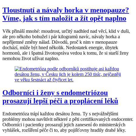
Tloustnutí a návaly horka v menopauze?
Víme, jak s tím naložit a žít opět naplno
Věk přináší mnohé: moudrost, určitý nadhled nad věcí, klid v duši,
ale pro někoho bohužel i pár kilogramů navíc, návaly horka a
nepříjemné změny nálad. Důvodů, proč k nim v menopauze
dochází, může být hned několik. Nedostatek energie, úbytek
hormonů, ale i špatná životospráva vedou k tomu, že si starší ženy
nemohou život užívat naplno.
Odborníci i ženy s endometriózou
prosazují lepší péči a proplácení léků
Endometrióza trápí každou desátou ženu. Ty s nejvážnějšími
problémy mohou navštívit některé z pěti certifikovaných endocenter.
Odborníci i pacientky prosazují jejich zanesení do ministerských
vyhlášek, rozšíření péče či to, aby pojišťovny hradily drahé léky.