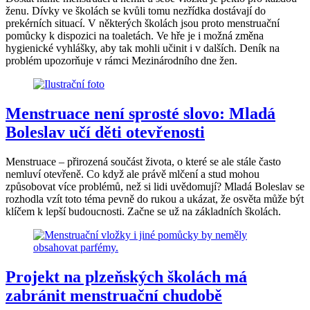
ženu. Dívky ve školách se kvůli tomu nezřídka dostávají do
prekérních situací. V některých školách jsou proto menstruační
pomůcky k dispozici na toaletách. Ve hře je i možná změna
hygienické vyhlášky, aby tak mohli učinit i v dalších. Deník na
problém upozorňuje v rámci Mezinárodního dne žen.
Menstruace není sprosté slovo: Mladá
Boleslav učí děti otevřenosti
Menstruace – přirozená součást života, o které se ale stále často
nemluví otevřeně. Co když ale právě mlčení a stud mohou
způsobovat více problémů, než si lidi uvědomují? Mladá Boleslav se
rozhodla vzít toto téma pevně do rukou a ukázat, že osvěta může být
klíčem k lepší budoucnosti. Začne se už na základních školách.
Projekt na plzeňských školách má
zabránit menstruační chudobě