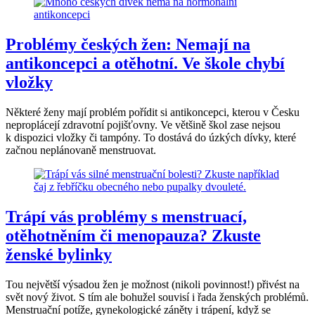
Problémy českých žen: Nemají na
antikoncepci a otěhotní. Ve škole chybí
vložky
Některé ženy mají problém pořídit si antikoncepci, kterou v Česku
neproplácejí zdravotní pojišťovny. Ve většině škol zase nejsou
k dispozici vložky či tampóny. To dostává do úzkých dívky, které
začnou neplánovaně menstruovat.
Trápí vás problémy s menstruací,
otěhotněním či menopauza? Zkuste
ženské bylinky
Tou největší výsadou žen je možnost (nikoli povinnost!) přivést na
svět nový život. S tím ale bohužel souvisí i řada ženských problémů.
Menstruační potíže, gynekologické záněty i trápení, když se