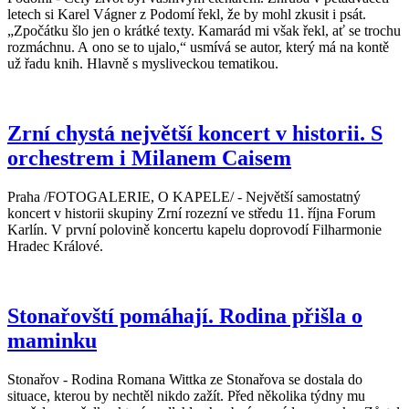
letech si Karel Vágner z Podomí řekl, že by mohl zkusit i psát.
„Zpočátku šlo jen o krátké texty. Kamarád mi však řekl, ať se trochu
rozmáchnu. A ono se to ujalo,“ usmívá se autor, který má na kontě
už řadu knih. Hlavně s mysliveckou tematikou.
Zrní chystá největší koncert v historii. S
orchestrem i Milanem Caisem
Praha /FOTOGALERIE, O KAPELE/ - Největší samostatný
koncert v historii skupiny Zrní rozezní ve středu 11. října Forum
Karlín. V první polovině koncertu kapelu doprovodí Filharmonie
Hradec Králové.
Stonařovští pomáhají. Rodina přišla o
maminku
Stonařov - Rodina Romana Wittka ze Stonařova se dostala do
situace, kterou by nechtěl nikdo zažít. Před několika týdny mu