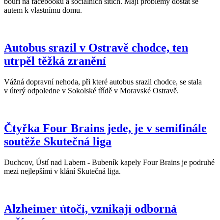
bouří na facebooku a sociálních sítích. Mají problémy dostat se
autem k vlastnímu domu.
Autobus srazil v Ostravě chodce, ten
utrpěl těžká zranění
Vážná dopravní nehoda, při které autobus srazil chodce, se stala
v úterý odpoledne v Sokolské třídě v Moravské Ostravě.
Čtyřka Four Brains jede, je v semifinále
soutěže Skutečná liga
Duchcov, Ústí nad Labem - Bubeník kapely Four Brains je podruhé
mezi nejlepšími v klání Skutečná liga.
Alzheimer útočí, vznikají odborná