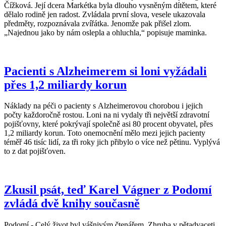
Čížková. Její dcera Markétka byla dlouho vysněným dítětem, které
dělalo rodině jen radost. Zvládala první slova, vesele ukazovala
předměty, rozpoznávala zvířátka. Jenomže pak přišel zlom.
„Najednou jako by nám oslepla a ohluchla,“ popisuje maminka.
Pacienti s Alzheimerem si loni vyžádali
přes 1,2 miliardy korun
Náklady na péči o pacienty s Alzheimerovou chorobou i jejich
počty každoročně rostou. Loni na ni vydaly tři největší zdravotní
pojišťovny, které pokrývají společně asi 80 procent obyvatel, přes
1,2 miliardy korun. Toto onemocnění mělo mezi jejich pacienty
téměř 46 tisíc lidí, za tři roky jich přibylo o více než pětinu. Vyplývá
to z dat pojišťoven.
Zkusil psát, teď Karel Vágner z Podomí
zvládá dvě knihy současně
Podomí - Celý život byl vášnivým čtenářem. Zhruba v pětadvaceti