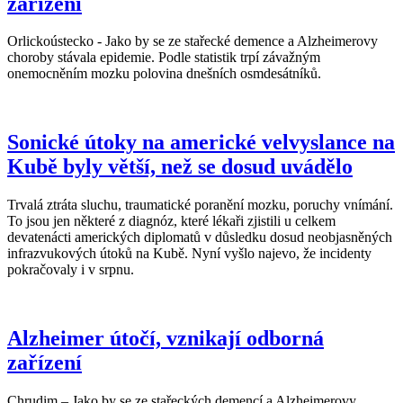
zařízení
Orlickoústecko - Jako by se ze stařecké demence a Alzheimerovy
choroby stávala epidemie. Podle statistik trpí závažným
onemocněním mozku polovina dnešních osmdesátníků.
Sonické útoky na americké velvyslance na
Kubě byly větší, než se dosud uvádělo
Trvalá ztráta sluchu, traumatické poranění mozku, poruchy vnímání.
To jsou jen některé z diagnóz, které lékaři zjistili u celkem
devatenácti amerických diplomatů v důsledku dosud neobjasněných
infrazvukových útoků na Kubě. Nyní vyšlo najevo, že incidenty
pokračovaly i v srpnu.
Alzheimer útočí, vznikají odborná
zařízení
Chrudim – Jako by se ze stařeckých demencí a Alzheimerovy