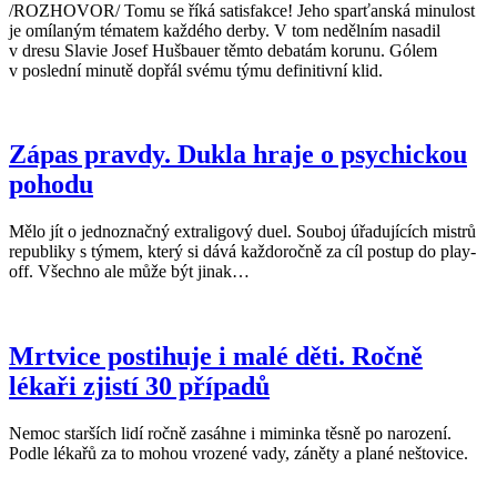
/ROZHOVOR/ Tomu se říká satisfakce! Jeho sparťanská minulost
je omílaným tématem každého derby. V tom nedělním nasadil
v dresu Slavie Josef Hušbauer těmto debatám korunu. Gólem
v poslední minutě dopřál svému týmu definitivní klid.
Zápas pravdy. Dukla hraje o psychickou
pohodu
Mělo jít o jednoznačný extraligový duel. Souboj úřadujících mistrů
republiky s týmem, který si dává každoročně za cíl postup do play-
off. Všechno ale může být jinak…
Mrtvice postihuje i malé děti. Ročně
lékaři zjistí 30 případů
Nemoc starších lidí ročně zasáhne i miminka těsně po narození.
Podle lékařů za to mohou vrozené vady, záněty a plané neštovice.