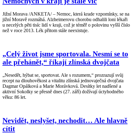
Nemocných v kraji je stále víc
Jižní Morava /ANKETA/ – Nemoc, která krade vzpomínky, se na
jižní Moravě rozmáhá. Alzheimerovu chorobu odhalili loni lékaři
u necelých pěti tisíc lidí v kraji, což je téměř o polovinu vyšší číslo
než v roce 2013. Lék přitom stále neexistuje.
„Celý život jsme sportovala. Nesmí se to
ale přehánět,“ říkají zlínská dvojčata
„Nesedět, hýbat se, sportovat. Ale s rozumem,“ prozrazují svůj
recept na dlouhověkost a vitalitu zlínská jednovaječná dvojčata
Dagmar Opálková a Marie Morávková. Desítky let nadšené a
aktivní Sokolky se přesně dnes (27. září) dožívají úctyhodného
věku: 86 let.
Nevidět, neslyšet, nechodit… Ale hlavně
cítit