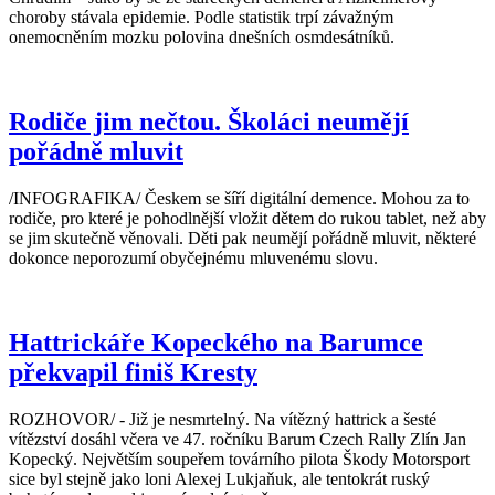
choroby stávala epidemie. Podle statistik trpí závažným
onemocněním mozku polovina dnešních osmdesátníků.
Rodiče jim nečtou. Školáci neumějí
pořádně mluvit
/INFOGRAFIKA/ Českem se šíří digitální demence. Mohou za to
rodiče, pro které je pohodlnější vložit dětem do rukou tablet, než aby
se jim skutečně věnovali. Děti pak neumějí pořádně mluvit, některé
dokonce neporozumí obyčejnému mluvenému slovu.
Hattrickáře Kopeckého na Barumce
překvapil finiš Kresty
ROZHOVOR/ - Již je nesmrtelný. Na vítězný hattrick a šesté
vítězství dosáhl včera ve 47. ročníku Barum Czech Rally Zlín Jan
Kopecký. Největším soupeřem továrního pilota Škody Motorsport
sice byl stejně jako loni Alexej Lukjaňuk, ale tentokrát ruský