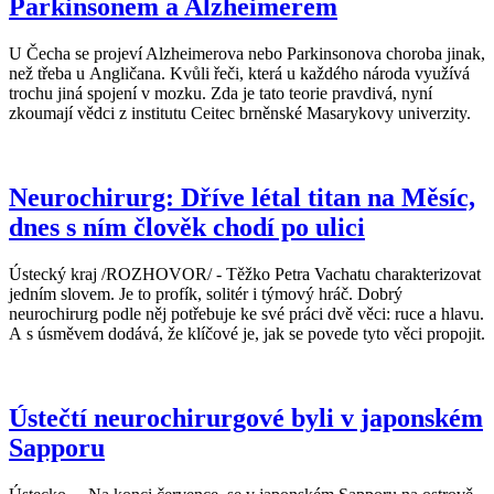
Parkinsonem a Alzheimerem
U Čecha se projeví Alzheimerova nebo Parkinsonova choroba jinak,
než třeba u Angličana. Kvůli řeči, která u každého národa využívá
trochu jiná spojení v mozku. Zda je tato teorie pravdivá, nyní
zkoumají vědci z institutu Ceitec brněnské Masarykovy univerzity.
Neurochirurg: Dříve létal titan na Měsíc,
dnes s ním člověk chodí po ulici
Ústecký kraj /ROZHOVOR/ - Těžko Petra Vachatu charakterizovat
jedním slovem. Je to profík, solitér i týmový hráč. Dobrý
neurochirurg podle něj potřebuje ke své práci dvě věci: ruce a hlavu.
A s úsměvem dodává, že klíčové je, jak se povede tyto věci propojit.
Ústečtí neurochirurgové byli v japonském
Sapporu