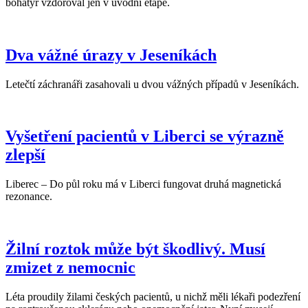
bohatýr vzdoroval jen v úvodní etapě.
Dva vážné úrazy v Jeseníkách
Letečtí záchranáři zasahovali u dvou vážných případů v Jeseníkách.
Vyšetření pacientů v Liberci se výrazně
zlepší
Liberec – Do půl roku má v Liberci fungovat druhá magnetická
rezonance.
Žilní roztok může být škodlivý. Musí
zmizet z nemocnic
Léta proudily žilami českých pacientů, u nichž měli lékaři podezření