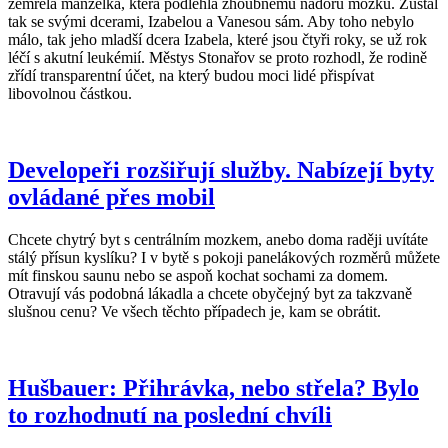
zemřela manželka, která podlehla zhoubnému nádoru mozku. Zůstal
tak se svými dcerami, Izabelou a Vanesou sám. Aby toho nebylo
málo, tak jeho mladší dcera Izabela, které jsou čtyři roky, se už rok
léčí s akutní leukémií. Městys Stonařov se proto rozhodl, že rodině
zřídí transparentní účet, na který budou moci lidé přispívat
libovolnou částkou.
Developeři rozšiřují služby. Nabízejí byty
ovládané přes mobil
Chcete chytrý byt s centrálním mozkem, anebo doma raději uvítáte
stálý přísun kyslíku? I v bytě s pokoji panelákových rozměrů můžete
mít finskou saunu nebo se aspoň kochat sochami za domem.
Otravují vás podobná lákadla a chcete obyčejný byt za takzvaně
slušnou cenu? Ve všech těchto případech je, kam se obrátit.
Hušbauer: Přihrávka, nebo střela? Bylo
to rozhodnutí na poslední chvíli