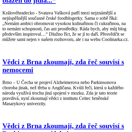
blázen do jídla...“
Královéhradecko - Svatava Vašková patří mezi nejznámější a
nejúspěšnější současné české foodblogerky. Sama o sobě říká:
„Nemám ambici ohromovat vysokou kulinařinou či cukrařinou, na
to nemám schopnosti, čas ani prostředky. Ráda bych, aby můj blog
především inspiroval…“ Dlužno říct, že se jí to daří. Přesvědčit se
můžete sami nejen v našem rozhovoru, ale i na webu Coolinarka.cz.
Vědci z Brna zkoumají, zda řeč souvisí s
nemocemi
Brno – U Čecha se projeví Alzheimerova nebo Parkinsonova
choroba jinak, než třeba u Angličana. Kvůli řeči, která u každého
národa využívá trochu jiná spojení v mozku. Zda je tato teorie
pravdivá, nyní zkoumají vědci z institutu Ceitec brněnské
Masarykovy univerzity.
Vědci z Brna zkoumají, zda řeč souvisí s