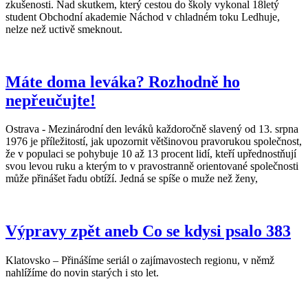
zkušenosti. Nad skutkem, který cestou do školy vykonal 18letý
student Obchodní akademie Náchod v chladném toku Ledhuje,
nelze než uctivě smeknout.
Máte doma leváka? Rozhodně ho
nepřeučujte!
Ostrava - Mezinárodní den leváků každoročně slavený od 13. srpna
1976 je příležitostí, jak upozornit většinovou pravorukou společnost,
že v populaci se pohybuje 10 až 13 procent lidí, kteří upřednostňují
svou levou ruku a kterým to v pravostranně orientované společnosti
může přinášet řadu obtíží. Jedná se spíše o muže než ženy,
Výpravy zpět aneb Co se kdysi psalo 383
Klatovsko – Přinášíme seriál o zajímavostech regionu, v němž
nahlížíme do novin starých i sto let.