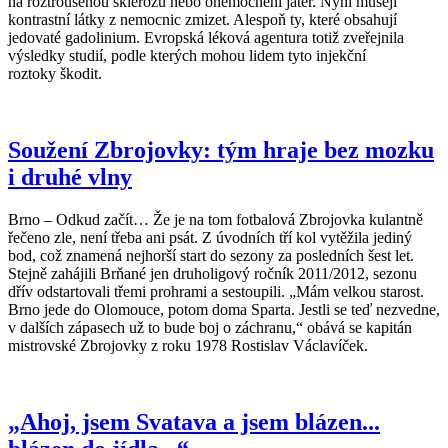
na roztroušenou sklerózu nebo onemocnění jater. Nyní musejí
kontrastní látky z nemocnic zmizet. Alespoň ty, které obsahují
jedovaté gadolinium. Evropská léková agentura totiž zveřejnila
výsledky studií, podle kterých mohou lidem tyto injekční
roztoky škodit.
Soužení Zbrojovky: tým hraje bez mozku
i druhé vlny
Brno – Odkud začít… Že je na tom fotbalová Zbrojovka kulantně
řečeno zle, není třeba ani psát. Z úvodních tří kol vytěžila jediný
bod, což znamená nejhorší start do sezony za posledních šest let.
Stejně zahájili Brňané jen druholigový ročník 2011/2012, sezonu
dřív odstartovali třemi prohrami a sestoupili. „Mám velkou starost.
Brno jede do Olomouce, potom doma Sparta. Jestli se teď nezvedne,
v dalších zápasech už to bude boj o záchranu,“ obává se kapitán
mistrovské Zbrojovky z roku 1978 Rostislav Václavíček.
„Ahoj, jsem Svatava a jsem blázen...