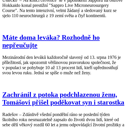
Ústecko – Na konci července se v japonském Sapporu na ostrově
Hokkaido konal prestižní "Sappro Live Microneurosurgery
Course". Na tento intenzivní, velmi žádaný a sledovaný kurz se
sjelo 110 neurochirurgů z 19 zemí světa a čtyř kontinentů.
Máte doma leváka? Rozhodně ho
nepřeučujte
Mezinárodní den leváků každoročně slavený od 13. srpna 1976 je
příležitostí, jak upozornit většinovou pravorukou společnost, že
v populaci se pohybuje 10 až 13 procent lidí, kteří upřednostňují
svou levou ruku. Jedná se spíše o muže než ženy.
Zachránil z potoka podchlazenou ženu,
Tomášovi přišel poděkovat syn i starostka
Radešov – Zdánlivě všední pondělní ráno se poslední týden
školního roku nesmazatelně zapsalo do životů dvou lidí, které od
sebe dělí věkový rozdíl 60 let a jemu odpovídající životní prožitky a