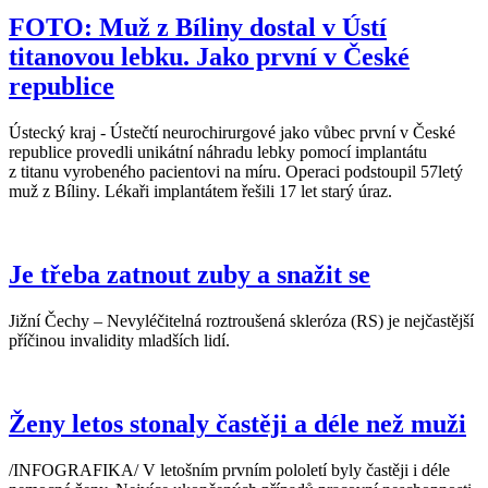
FOTO: Muž z Bíliny dostal v Ústí
titanovou lebku. Jako první v České
republice
Ústecký kraj - Ústečtí neurochirurgové jako vůbec první v České
republice provedli unikátní náhradu lebky pomocí implantátu
z titanu vyrobeného pacientovi na míru. Operaci podstoupil 57letý
muž z Bíliny. Lékaři implantátem řešili 17 let starý úraz.
Je třeba zatnout zuby a snažit se
Jižní Čechy – Nevyléčitelná roztroušená skleróza (RS) je nejčastější
příčinou invalidity mladších lidí.
Ženy letos stonaly častěji a déle než muži
/INFOGRAFIKA/ V letošním prvním pololetí byly častěji i déle