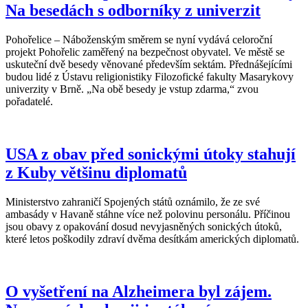
Na besedách s odborníky z univerzit
Pohořelice – Náboženským směrem se nyní vydává celoroční
projekt Pohořelic zaměřený na bezpečnost obyvatel. Ve městě se
uskuteční dvě besedy věnované především sektám. Přednášejícími
budou lidé z Ústavu religionistiky Filozofické fakulty Masarykovy
univerzity v Brně. „Na obě besedy je vstup zdarma,“ zvou
pořadatelé.
USA z obav před sonickými útoky stahují
z Kuby většinu diplomatů
Ministerstvo zahraničí Spojených států oznámilo, že ze své
ambasády v Havaně stáhne více než polovinu personálu. Příčinou
jsou obavy z opakování dosud nevyjasněných sonických útoků,
které letos poškodily zdraví dvěma desítkám amerických diplomatů.
O vyšetření na Alzheimera byl zájem.