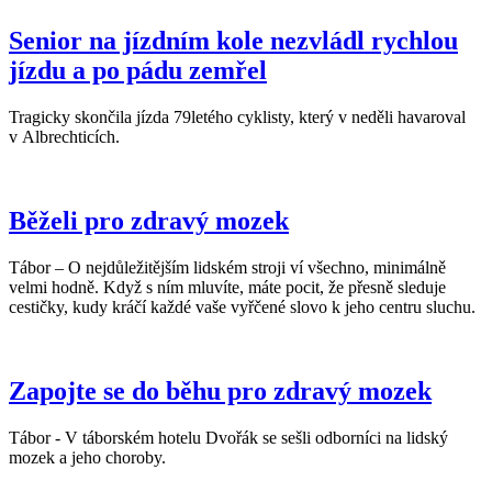
Senior na jízdním kole nezvládl rychlou
jízdu a po pádu zemřel
Tragicky skončila jízda 79letého cyklisty, který v neděli havaroval
v Albrechticích.
Běželi pro zdravý mozek
Tábor – O nejdůležitějším lidském stroji ví všechno, minimálně
velmi hodně. Když s ním mluvíte, máte pocit, že přesně sleduje
cestičky, kudy kráčí každé vaše vyřčené slovo k jeho centru sluchu.
Zapojte se do běhu pro zdravý mozek
Tábor - V táborském hotelu Dvořák se sešli odborníci na lidský
mozek a jeho choroby.