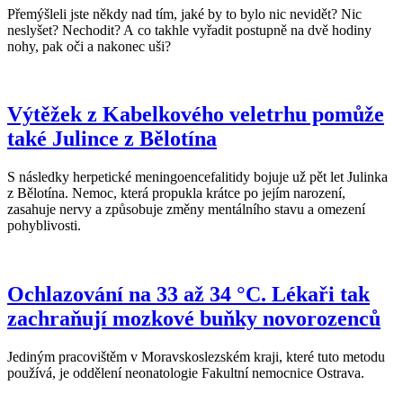
Přemýšleli jste někdy nad tím, jaké by to bylo nic nevidět? Nic
neslyšet? Nechodit? A co takhle vyřadit postupně na dvě hodiny
nohy, pak oči a nakonec uši?
Výtěžek z Kabelkového veletrhu pomůže
také Julince z Bělotína
S následky herpetické meningoencefalitidy bojuje už pět let Julinka
z Bělotína. Nemoc, která propukla krátce po jejím narození,
zasahuje nervy a způsobuje změny mentálního stavu a omezení
pohyblivosti.
Ochlazování na 33 až 34 °C. Lékaři tak
zachraňují mozkové buňky novorozenců
Jediným pracovištěm v Moravskoslezském kraji, které tuto metodu
používá, je oddělení neonatologie Fakultní nemocnice Ostrava.