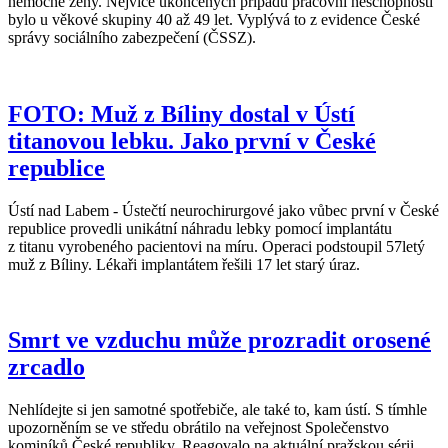
nemocné ženy. Nejvíce ukončených případů pracovní neschopnosti
bylo u věkové skupiny 40 až 49 let. Vyplývá to z evidence České
správy sociálního zabezpečení (ČSSZ).
FOTO: Muž z Bíliny dostal v Ústí
titanovou lebku. Jako první v České
republice
Ústí nad Labem - Ústečtí neurochirurgové jako vůbec první v České
republice provedli unikátní náhradu lebky pomocí implantátu
z titanu vyrobeného pacientovi na míru. Operaci podstoupil 57letý
muž z Bíliny. Lékaři implantátem řešili 17 let starý úraz.
Smrt ve vzduchu může prozradit orosené
zrcadlo
Nehlídejte si jen samotné spotřebiče, ale také to, kam ústí. S tímhle
upozorněním se ve středu obrátilo na veřejnost Společenstvo
kominíků České republiky. Reagovalo na aktuální pražskou sérii