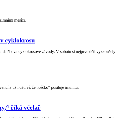
 zimními měsíci.
 v cyklokrosu
alší dva cyklokrosové závody. V sobotu si nejprve děti vyzkoušely tr
cí a už i děti ví, že „céčko" posiluje imunitu.
my,“ říká včelař