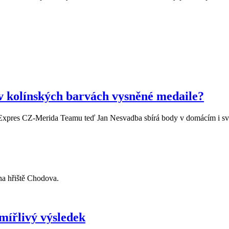
 v kolínských barvách vysněné medaile?
ho Expres CZ-Merida Teamu teď Jan Nesvadba sbírá body v domácím i s
 na hřiště Chodova.
smířlivý výsledek