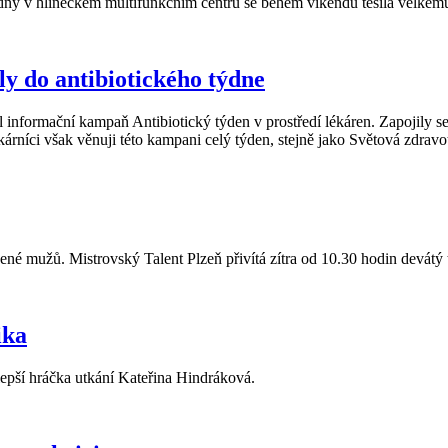
dny v hlineckém multifunkčním centru se během víkendu těšila velkému
y do antibiotického týdne
íl informační kampaň Antibiotický týden v prostředí lékáren. Zapojily
kárníci však věnuji této kampani celý týden, stejně jako Světová zdravo
ázené mužů. Mistrovský Talent Plzeň přivítá zítra od 10.30 hodin devátý
ika
lepší hráčka utkání Kateřina Hindráková.