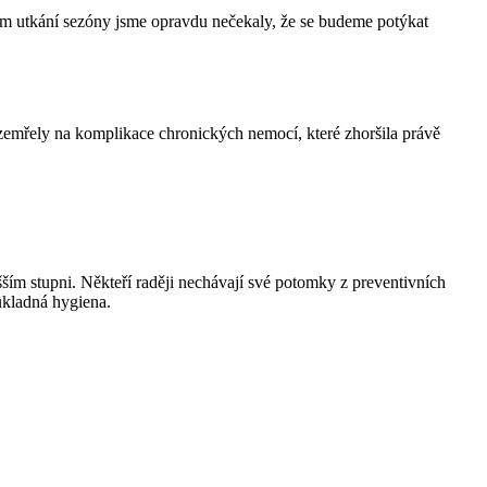
uhém utkání sezóny jsme opravdu nečekaly, že se budeme potýkat
 zemřely na komplikace chronických nemocí, které zhoršila právě
ším stupni. Někteří raději nechávají své potomky z preventivních
ůkladná hygiena.