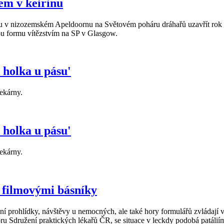
em v keirinu
v nizozemském Apeldoornu na Světovém poháru dráhařů uzavřít rok dal
lou formu vítězstvím na SP v Glasgow.
 holka u pásu'
ekárny.
 holka u pásu'
ekárny.
s filmovými básníky
ní prohlídky, návštěvy u nemocných, ale také hory formulářů zvládají 
 Sdružení praktických lékařů ČR, se situace v leckdy podobá patáliím