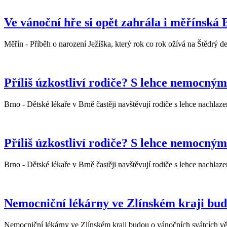
Ve vánoční hře si opět zahrála i měřínská
Měřín - Příběh o narození Ježíška, který rok co rok ožívá na Štědrý den 
Příliš úzkostliví rodiče? S lehce nemocným
Brno - Dětské lékaře v Brně častěji navštěvují rodiče s lehce nachlaz
Příliš úzkostliví rodiče? S lehce nemocným
Brno - Dětské lékaře v Brně častěji navštěvují rodiče s lehce nachlaz
Nemocniční lékárny ve Zlínském kraji bud
Nemocniční lékárny ve Zlínském kraji budou o vánočních svátcích vět