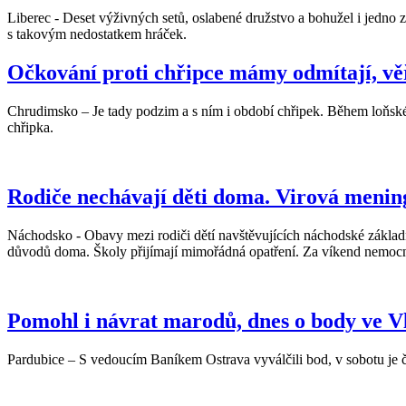
Liberec - Deset výživných setů, oslabené družstvo a bohužel i jedno 
s takovým nedostatkem hráček.
Očkování proti chřipce mámy odmítají, věř
Chrudimsko – Je tady podzim a s ním i období chřipek. Během loňské 
chřipka.
Rodiče nechávají děti doma. Virová menin
Náchodsko - Obavy mezi rodiči dětí navštěvujících náchodské základn
důvodů doma. Školy přijímají mimořádná opatření. Za víkend nemocnice
Pomohl i návrat marodů, dnes o body ve V
Pardubice – S vedoucím Baníkem Ostrava vyválčili bod, v sobotu je č