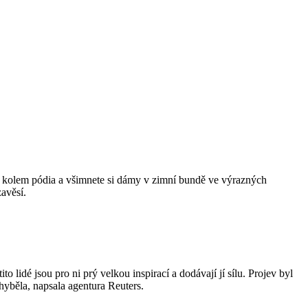
kolem pódia a všimnete si dámy v zimní bundě ve výrazných
avěsí.
o lidé jsou pro ni prý velkou inspirací a dodávají jí sílu. Projev byl
hyběla, napsala agentura Reuters.