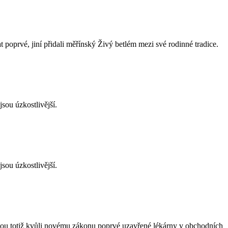
vat poprvé, jiní přidali měřínský Živý betlém mezi své rodinné tradice.
sou úzkostlivější.
sou úzkostlivější.
budou totiž kvůli novému zákonu poprvé uzavřené lékárny v obchodních