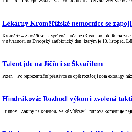
Hlinsko – Prodejní výstava včelích produktů a o životě včel Medové 
Lékárny Kroměřížské nemocnice se zapojil
Kroměříž – Zaměřit se na správné a účelné užívání antibiotik má za c
v návaznosti na Evropský antibiotický den, kterým je 18. listopad. Lé
Talent jde na Jičín i se Škvařilem
Plzeň – Po reprezentační přestávce se opět roztáčejí kola extraligy h
Hindráková: Rozhodl výkon i zvolená takt
Trutnov - Žabiny na kolenou. Velké vítězství Trutnova komentuje nej