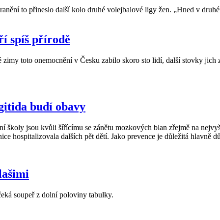
zranění to přineslo další kolo druhé volejbalové ligy žen. „Hned v dr
í spíš přírodě
zimy toto onemocnění v Česku zabilo skoro sto lidí, další stovky jich
gitida budí obavy
í školy jsou kvůli šířícímu se zánětu mozkových blan zřejmě na nejvyš
 hospitalizovala dalších pět dětí. Jako prevence je důležitá hlavně d
lašimi
eká soupeř z dolní poloviny tabulky.