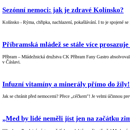
Sezónní nemoci: jak je zdravé Kolínsko?
Kolínsko - Rýma, chřipka, nachlazení, pokašlávání. I to je spojené se
Příbramská mládež se stále více prosazuje
Příbram – Mládežnická družstva CK Příbram Fany Gastro absolvovala d
v Čáslavi.
Infuzní vitamíny a minerály přímo do žíly!
Jak se chránit před nemocemi? Přece „céčkem"! Je velmi účinnou preven
„Med by lidé neměli jíst jen na začátku zi