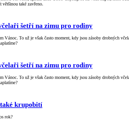
t většinou také zavřeno.
včelaři šetří na zimu pro rodiny
m Vánoc. To už je však často moment, kdy jsou zásoby drobných včelařů
zaplatíme?
včelaři šetří na zimu pro rodiny
m Vánoc. To už je však často moment, kdy jsou zásoby drobných včelařů
zaplatíme?
 také krupobití
os rok?