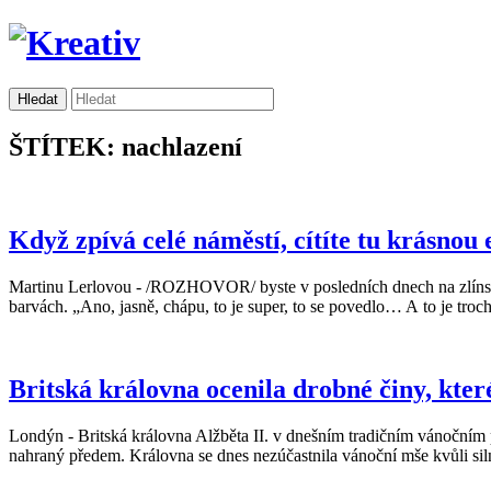
ŠTÍTEK: nachlazení
Když zpívá celé náměstí, cítíte tu krásnou e
Martinu Lerlovou - /ROZHOVOR/ byste v posledních dnech na zlínsk
barvách. „Ano, jasně, chápu, to je super, to se povedlo… A to je tro
Britská královna ocenila drobné činy, kte
Londýn - Britská královna Alžběta II. v dnešním tradičním vánočním pose
nahraný předem. Královna se dnes nezúčastnila vánoční mše kvůli siln