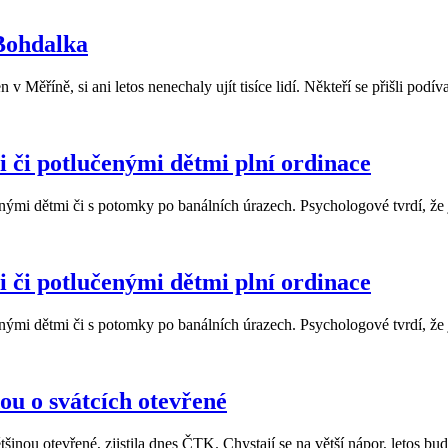
 Bohdalka
v Měříně, si ani letos nenechaly ujít tisíce lidí. Někteří se přišli podí
i či potlučenými dětmi plní ordinace
enými dětmi či s potomky po banálních úrazech. Psychologové tvrdí, že j
i či potlučenými dětmi plní ordinace
enými dětmi či s potomky po banálních úrazech. Psychologové tvrdí, že j
ou o svátcích otevřené
šinou otevřené, zjistila dnes ČTK. Chystají se na větší nápor, letos 