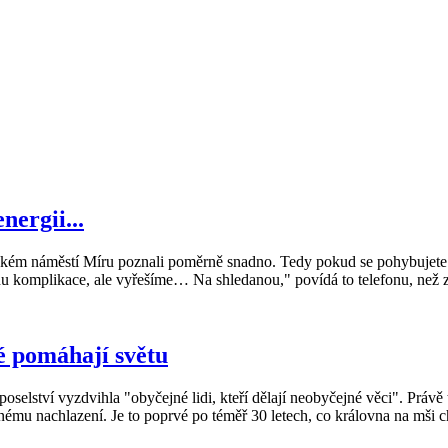
nergii...
ém náměstí Míru poznali poměrně snadno. Tedy pokud se pohybujete 
chu komplikace, ale vyřešíme… Na shledanou," povídá to telefonu, než z
ré pomáhají světu
lství vyzdvihla "obyčejné lidi, kteří dělají neobyčejné věci". Právě tit
ému nachlazení. Je to poprvé po téměř 30 letech, co královna na mši c