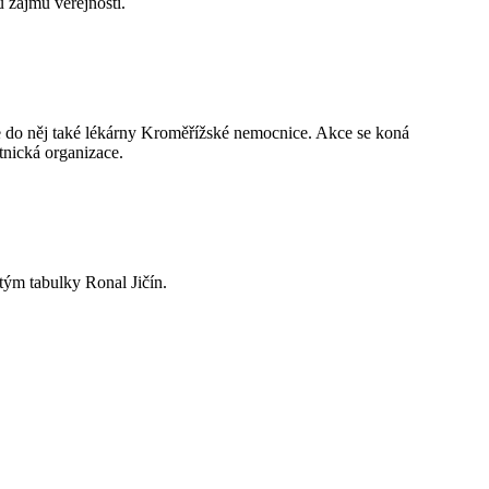
 zájmu veřejnosti.
 se do něj také lékárny Kroměřížské nemocnice. Akce se koná
tnická organizace.
 tým tabulky Ronal Jičín.