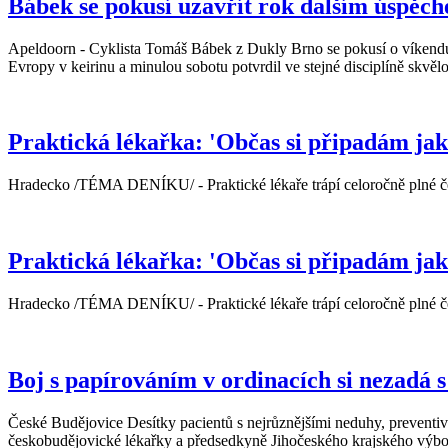
Bábek se pokusí uzavřít rok dalším úspěch
Apeldoorn - Cyklista Tomáš Bábek z Dukly Brno se pokusí o víkendu 
Evropy v keirinu a minulou sobotu potvrdil ve stejné disciplíně skvě
Praktická lékařka: 'Občas si připadám jak
Hradecko /TÉMA DENÍKU/ - Praktické lékaře trápí celoročně plné č
Praktická lékařka: 'Občas si připadám jak
Hradecko /TÉMA DENÍKU/ - Praktické lékaře trápí celoročně plné č
Boj s papírováním v ordinacích si nezadá 
České Budějovice Desítky pacientů s nejrůznějšími neduhy, preventiv
českobudějovické lékařky a předsedkyně Jihočeského krajského výboru