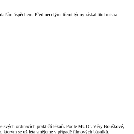
ším úspěchem. Před necelými třemi týdny získal titul mistra
ve svých ordinacích praktičtí lékaři. Podle MUDr. Věry Bouškové,
, kterým se už léta smějeme v případě filmových básníků.