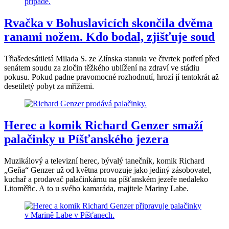
Rvačka v Bohuslavicích skončila dvěma
ranami nožem. Kdo bodal, zjišťuje soud
Třiašedesátiletá Milada S. ze Zlínska stanula ve čtvrtek potřetí před
senátem soudu za zločin těžkého ublížení na zdraví ve stádiu
pokusu. Pokud padne pravomocné rozhodnutí, hrozí jí tentokrát až
desetiletý pobyt za mřížemi.
Herec a komik Richard Genzer smaží
palačinky u Píšťanského jezera
Muzikálový a televizní herec, bývalý tanečník, komik Richard
„Geňa“ Genzer už od května provozuje jako jediný zásobovatel,
kuchař a prodavač palačinkárnu na píšťanském jezeře nedaleko
Litoměřic. A to u svého kamaráda, majitele Mariny Labe.