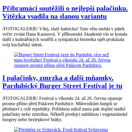
Příbramáci soutěžili o nejlepší palačinku.
Vítězka vsadila na slanou variantu
/FOTOGALERIE/ Vítej, zlatý hattricku! Tuto větu mohla v pátek
večer zvolat Hana Karasová. V příbramské Akademii vín se konala
další z kulinářských soutěží a sympatická brunetka opět prokázala
svůj kuchařský talent.
I palačinky, zmrzka a další mňamky.
Pardubický Burger Street Festival je tu
/FOTOGALERIE/ Festival o víkendu 24. až 26. června opanuje
prostor přímo před Palácem Pardubice. Milovníkům burgrů se
představí z celé republiky. Pořádnou nálož masa pak doplní sladké
palačinky nebo zmrzlina. Někteří prodejci nabídnou i vegetariánské
burgery nebo bezlepkové bulky.