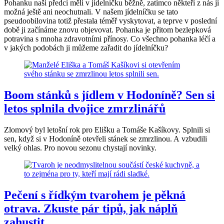
Pohanku naši předci měli v jídelníčku běžně, zatímco někteří z nás ji
možná ještě ani neochutnali. V našem jídelníčku se tato
pseudoobilovina totiž přestala téměř vyskytovat, a teprve v poslední
době ji začínáme znovu objevovat. Pohanka je přitom bezlepková
potravina s mnoha zdravotními přínosy. Co všechno pohanka léčí a
v jakých podobách ji můžeme zařadit do jídelníčku?
Boom stánků s jídlem v Hodoníně? Sen si
letos splnila dvojice zmrzlinářů
Zlomový byl letošní rok pro Elišku a Tomáše Kašíkovy. Splnili si
sen, když si v Hodoníně otevřeli stánek se zmrzlinou. A vzbudili
velký ohlas. Pro novou sezonu chystají novinky.
Pečení s řídkým tvarohem je pěkná
otrava. Zkuste pár tipů, jak náplň
zahustit