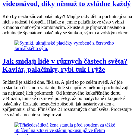
videonávod, díky němuž to zvládne každý
Kdo by nezbožňoval palačinky?! Mají je rády děti a pochutnají si na
nich s radostí i dospělí. Hladké a jemné palačinkové těsto vybízí
k mnoha chuťovým kombinacím. Zkuste si je připravit naslano a
ochutnejte špenátové palačinky se šunkou, sýrem a volským okem.
Jak snídají lidé v různých částech světa?
Kaviár, palačinky, rybí tuk i rýže
Snídaně je základ dne, říká se. A platí to po celém světě. Ať jde
o sladkou či slanou variantu, lidé si napříč zeměkoulí pochutnávají
na nejrůznějších pokrmech. Od krémového kukuřičného dortu
v Brazílii, tuniské cizrnové polévky, až po nadýchané ukrajinské
palačinky. Existuje nespočet způsobů, jak nastartovat den a
zpříjemnit si ráno. Přinášíme 21 rozmanitých chutí světa. Procestujte
je s námi a nechte se inspirovat.