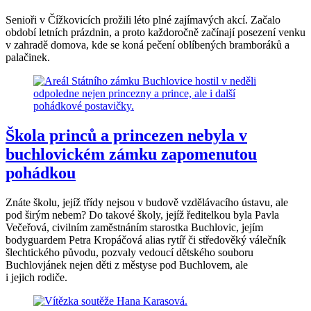
Senioři v Čížkovicích prožili léto plné zajímavých akcí. Začalo
období letních prázdnin, a proto každoročně začínají posezení venku
v zahradě domova, kde se koná pečení oblíbených bramboráků a
palačinek.
Škola princů a princezen nebyla v
buchlovickém zámku zapomenutou
pohádkou
Znáte školu, jejíž třídy nejsou v budově vzdělávacího ústavu, ale
pod širým nebem? Do takové školy, jejíž ředitelkou byla Pavla
Večeřová, civilním zaměstnáním starostka Buchlovic, jejím
bodyguardem Petra Kropáčová alias rytíř či středověký válečník
šlechtického původu, pozvaly vedoucí dětského souboru
Buchlovjánek nejen děti z městyse pod Buchlovem, ale
i jejich rodiče.