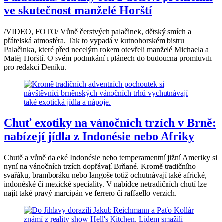
ve skutečnost manželé Horští
/VIDEO, FOTO/ Vůně čerstvých palačinek, dětský smích a
přátelská atmosféra. Tak to vypadá v kutnohorském bistru
Palačinka, které před necelým rokem otevřeli manželé Michaela a
Matěj Horští. O svém podnikání i plánech do budoucna promluvili
pro redakci Deníku.
Chuť exotiky na vánočních trzích v Brně:
nabízejí jídla z Indonésie nebo Afriky
Chutě a vůně daleké Indonésie nebo temperamentní jižní Ameriky si
nyní na vánočních trzích dopřávají Brňané. Kromě tradičního
svařáku, bramboráku nebo langoše totiž ochutnávají také africké,
indonéské či mexické speciality. V nabídce netradičních chutí lze
najít také pravý marcipán ve ferrero či raffaello verzích.