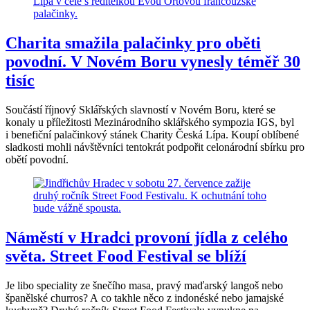
Charita smažila palačinky pro oběti
povodní. V Novém Boru vynesly téměř 30
tisíc
Součástí říjnový Sklářských slavností v Novém Boru, které se
konaly u příležitosti Mezinárodního sklářského sympozia IGS, byl
i benefiční palačinkový stánek Charity Česká Lípa. Koupí oblíbené
sladkosti mohli návštěvníci tentokrát podpořit celonárodní sbírku pro
obětí povodní.
Náměstí v Hradci provoní jídla z celého
světa. Street Food Festival se blíží
Je libo speciality ze šnečího masa, pravý maďarský langoš nebo
španělské churros? A co takhle něco z indonéské nebo jamajské