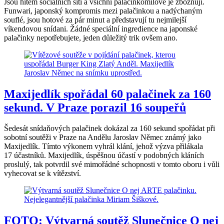
Jsou hitem sociálních sítí a všichni palačinkomilové je zbožňují.
Funwari, japonský kompromis mezi palačinkou a nadýchaným
souflé, jsou hotové za pár minut a představují tu nejmilejší
víkendovou snídani. Žádné speciální ingredience na japonské
palačinky nepotřebujete, jeden důležitý trik ovšem ano.
Maxijedlík spořádal 60 palačinek za 160
sekund. V Praze porazil 16 soupeřů
Šedesát snídaňových palačinek dokázal za 160 sekund spořádat při
sobotní soutěži v Praze na Andělu Jaroslav Němec známý jako
Maxijedlík. Tímto výkonem vyhrál klání, jehož výzva přilákala
17 účastníků. Maxijedlík, úspěšnou účastí v podobných kláních
proslulý, tak potvrdil své mimořádné schopnosti v tomto oboru i vůli
vyhecovat se k vítězství.
FOTO: Výtvarná soutěž Slunečnice O nej