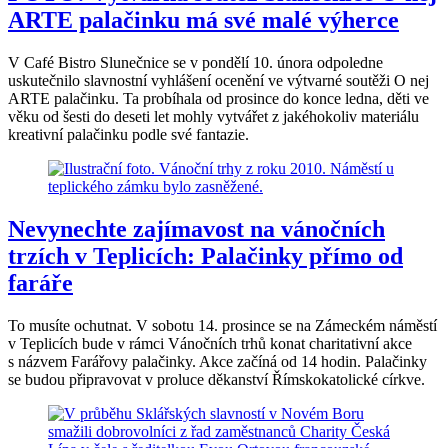
ARTE palačinku má své malé výherce
V Café Bistro Slunečnice se v pondělí 10. února odpoledne
uskutečnilo slavnostní vyhlášení ocenění ve výtvarné soutěži O nej
ARTE palačinku. Ta probíhala od prosince do konce ledna, děti ve
věku od šesti do deseti let mohly vytvářet z jakéhokoliv materiálu
kreativní palačinku podle své fantazie.
Nevynechte zajímavost na vánočních
trzích v Teplicích: Palačinky přímo od
faráře
To musíte ochutnat. V sobotu 14. prosince se na Zámeckém náměstí
v Teplicích bude v rámci Vánočních trhů konat charitativní akce
s názvem Farářovy palačinky. Akce začíná od 14 hodin. Palačinky
se budou připravovat v proluce děkanství Římskokatolické církve.