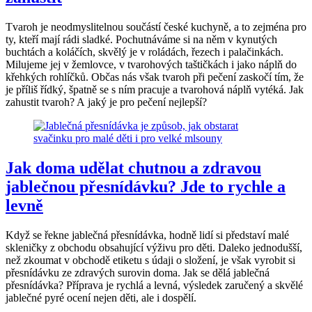
Tvaroh je neodmyslitelnou součástí české kuchyně, a to zejména pro
ty, kteří mají rádi sladké. Pochutnáváme si na něm v kynutých
buchtách a koláčích, skvělý je v roládách, řezech i palačinkách.
Milujeme jej v žemlovce, v tvarohových taštičkách i jako náplň do
křehkých rohlíčků. Občas nás však tvaroh při pečení zaskočí tím, že
je příliš řídký, špatně se s ním pracuje a tvarohová náplň vytéká. Jak
zahustit tvaroh? A jaký je pro pečení nejlepší?
Jak doma udělat chutnou a zdravou
jablečnou přesnídávku? Jde to rychle a
levně
Když se řekne jablečná přesnídávka, hodně lidí si představí malé
skleničky z obchodu obsahující výživu pro děti. Daleko jednodušší,
než zkoumat v obchodě etiketu s údaji o složení, je však vyrobit si
přesnídávku ze zdravých surovin doma. Jak se dělá jablečná
přesnídávka? Příprava je rychlá a levná, výsledek zaručený a skvělé
jablečné pyré ocení nejen děti, ale i dospělí.