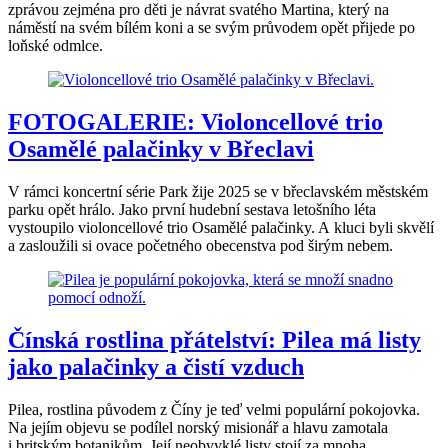
zprávou zejména pro děti je návrat svatého Martina, který na
náměstí na svém bílém koni a se svým průvodem opět přijede po
loňské odmlce.
FOTOGALERIE: Violoncellové trio
Osamělé palačinky v Břeclavi
V rámci koncertní série Park žije 2025 se v břeclavském městském
parku opět hrálo. Jako první hudební sestava letošního léta
vystoupilo violoncellové trio Osamělé palačinky. A kluci byli skvělí
a zasloužili si ovace početného obecenstva pod širým nebem.
Čínská rostlina přátelství: Pilea má listy
jako palačinky a čistí vzduch
Pilea, rostlina původem z Číny je teď velmi populární pokojovka.
Na jejím objevu se podílel norský misionář a hlavu zamotala
i britským botanikům. Její neobvyklé listy stojí za mnoha