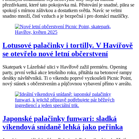
přezdívkami, které tato pokojovka má. Pěstování je snadné, pilea se
spokojí s mírnou zálivkou a dostatkem světla. Navíc se velmi
snadno množí, čistí vzduch a je bezpečná i pro domácí mazlíčky.
Lotusové palačinky i tortilly. V Havířově
se otevřelo nové letní občerstvení
Skatepark v Lázeňské ulici v Havířově zažil premiéru. Opening
party, první velká akce letošního roku, přitáhla na betonové rampy
desítky návštěvníků. Ti o víkendu poprvé vyzkoušeli Picnic Point,
nový stánek s občerstvením a půjčovnou vybavení přímo v areálu.
Japonské palačinky funwari: sladká
víkendová snídaně lehká jako peřinka