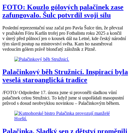
FOTO: Kouzlo gólových palačinek zase
zafungovalo. Šulc potvrdil svoji sílu
Poslední reprezentační sraz začal pro Pavla Šulce tím, že převzal
v pražském Fóru Karlín trofej pro Fotbalistu roku 2025 a končil
v úterý před půlnocí jen o kousek dál na Letné, kde český národní
tým slavil postup na mistrovství světa. Kam ho nasměroval
vedoucím gólem právě blonďatý záložník z Plzně.
Palačinkový běh Stružnicí. Inspirací byla
veselá staroanglická tradice
/FOTO/ Odpoledne 17. února jsme si provoněli sladkou vůní
palačinek celou Stružnici. To když jsme si uspořádali masopustní
průvod s dosud neobvyklou novinkou – Palačinkovým během.
Palačinka. Sladký sen z dětství proměnili