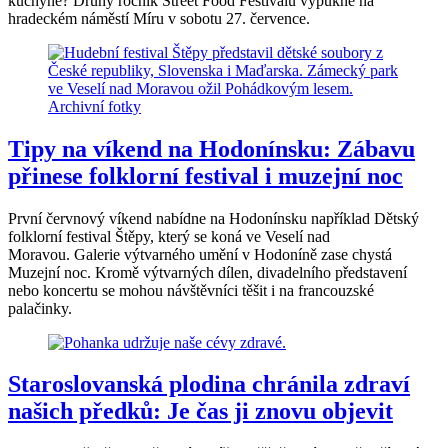
kuchyně? Druhý ročník Street Food Festivalu vypukne na
hradeckém náměstí Míru v sobotu 27. července.
Tipy na víkend na Hodonínsku: Zábavu
přinese folklorní festival i muzejní noc
První červnový víkend nabídne na Hodonínsku například Dětský
folklorní festival Štěpy, který se koná ve Veselí nad
Moravou. Galerie výtvarného umění v Hodoníně zase chystá
Muzejní noc. Kromě výtvarných dílen, divadelního představení
nebo koncertu se mohou návštěvníci těšit i na francouzské
palačinky.
Staroslovanská plodina chránila zdraví
našich předků: Je čas ji znovu objevit