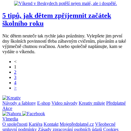
5 tipů, jak dětem zpříjemnit začátek
školního roku
Nic dětem neuteče tak rychle jako prázdniny. Vylepšete jim první
dny školních povinností třeba zábavným cvičením, plaváním a také
výjimečně chutnou svačinou. Anebo společně naplánujte, kam se
vydáte o víkendu.
<
1
2
3
4
>
Návody a šablony
E-shop
Video návody
Kreativ miluje
Předplatné
Akce
Vlmedia
O společnosti
Kariéra
Kontakt
Mojepředplatné.cz
Všeobecné
smluvní podmínky
Zásady zpracování osobních údajů
Cookies