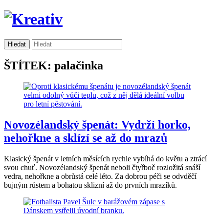
ŠTÍTEK: palačinka
Novozélandský špenát: Vydrží horko,
nehořkne a sklízí se až do mrazů
Klasický špenát v letních měsících rychle vybíhá do květu a ztrácí
svou chuť. Novozélandský špenát neboli čtyřboč rozložitá snáší
vedra, nehořkne a obrůstá celé léto. Za dobrou péči se odvděčí
bujným růstem a bohatou sklizní až do prvních mrazíků.