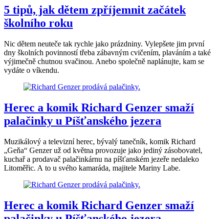
5 tipů, jak dětem zpříjemnit začátek
školního roku
Nic dětem neuteče tak rychle jako prázdniny. Vylepšete jim první
dny školních povinností třeba zábavným cvičením, plaváním a také
výjimečně chutnou svačinou. Anebo společně naplánujte, kam se
vydáte o víkendu.
Herec a komik Richard Genzer smaží
palačinky u Píšťanského jezera
Muzikálový a televizní herec, bývalý tanečník, komik Richard
„Geňa“ Genzer už od května provozuje jako jediný zásobovatel,
kuchař a prodavač palačinkárnu na píšťanském jezeře nedaleko
Litoměřic. A to u svého kamaráda, majitele Mariny Labe.
Herec a komik Richard Genzer smaží
palačinky u Píšťanského jezera