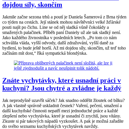
dojdou síly, skončím
Jakmile začne sezona trhů a poutí je Daniela Šamerová z Brna týden
co týden na cestách. Její stánek mohou návštěvníci velké žďárské
pouti najít po čichu. Line se od něj sladká vůně čokolády a
smažených palačinek. Příběh paní Daniely už ale tak sladký není.
Jako každého živnostníka v posledních letech. „Po tom co nám
schválila vláda, vyšší odvody, další zdražování, vyšší daně za
bydlení, to bude ještě horší. Až mi dojdou síly, skončím, už teď toho
začínám mít dost,“ říká sympatická blondýnka.
Znáte vychytávky, které usnadní práci v
kuchyni? Jsou chytré a zvládne je každý
Jak neprodyšně uzavřít sáček? Jak snadno oddělit žloutek od bílku?
A jak vlastně správně uskladnit česnek? Vaření, pečení, smažení a
další kuchyňské činnosti nepatří mezi jednoduché práce a každé
zlepšení nebo vychytávka, které je usnadní či zrychlí, jsou vítány.
Zkuste si pár takových nápadů vyzkoušet. A pak je možná zařadíte
do svého seznamu kuchyňských vychytávek navždy.