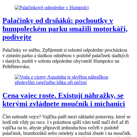
Palačinky od drsňáků: pochoutky v
humpoleckém parku smažili motorkáři,
podívejte
Palačinky ve sněhu. Zpříjemnit si sobotní odpoledne procházkou
v zimním parku a sladkou odměnou v podobě palačinek sladkých
i slaných, mohli v sobotu odpoledne obyvatelé Humpolce na
Pelhřimovsku.
Cena vajec roste. Existují náhražky, se
kterými zvládnete moučník i míchanici
Čím nahradit vejce? Vajíčka patří mezi základní potraviny, které se
hodí mít vždy po ruce. I s prázdnou spíží vám totiž stačí dvě až tři
vajíčka na to, abyste připravili jednoduchou večeři v podobě
palačinek, bramboráků nebo omelety a možná zbude i na moučník.