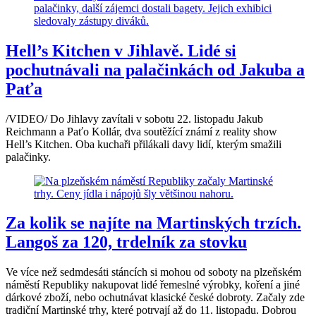
Hell’s Kitchen v Jihlavě. Lidé si
pochutnávali na palačinkách od Jakuba a
Paťa
/VIDEO/ Do Jihlavy zavítali v sobotu 22. listopadu Jakub
Reichmann a Paťo Kollár, dva soutěžící známí z reality show
Hell’s Kitchen. Oba kuchaři přilákali davy lidí, kterým smažili
palačinky.
Za kolik se najíte na Martinských trzích.
Langoš za 120, trdelník za stovku
Ve více než sedmdesáti stáncích si mohou od soboty na plzeňském
náměstí Republiky nakupovat lidé řemeslné výrobky, koření a jiné
dárkové zboží, nebo ochutnávat klasické české dobroty. Začaly zde
tradiční Martinské trhy, které potrvají až do 11. listopadu. Dobrou