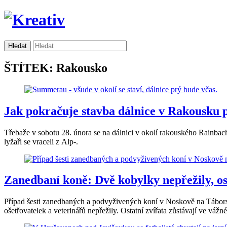
ŠTÍTEK: Rakousko
Jak pokračuje stavba dálnice v Rakousku 
Třebaže v sobotu 28. února se na dálnici v okolí rakouského Rainbac
lyžaři se vraceli z Alp-.
Zanedbaní koně: Dvě kobylky nepřežily, os
Případ šesti zanedbaných a podvyživených koní v Noskově na Tábors
ošetřovatelek a veterinářů nepřežily. Ostatní zvířata zůstávají ve vá