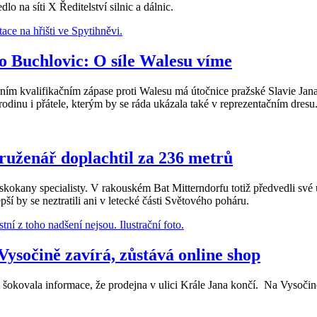
 na síti X Ředitelství silnic a dálnic.
ko Buchlovic: O síle Walesu víme
rním kvalifikačním zápase proti Walesu má útočnice pražské Slavie Ja
 rodinu i přátele, kterým by se ráda ukázala také v reprezentačním dresu
druženář doplachtil za 236 metrů
 skokany specialisty. V rakouském Bat Mitterndorfu totiž předvedli své
ší by se neztratili ani v letecké části Světového poháru.
ysočině zavírá, zůstává online shop
vala informace, že prodejna v ulici Krále Jana končí. Na Vysočině jd