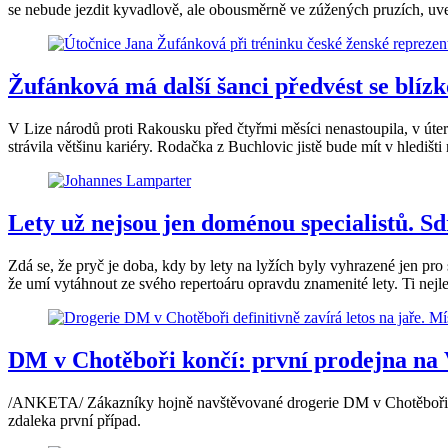
se nebude jezdit kyvadlově, ale obousměrně ve zúžených pruzích, uvedlo
Žufánková má další šanci předvést se blíz
V Lize národů proti Rakousku před čtyřmi měsíci nenastoupila, v úte
strávila většinu kariéry. Rodačka z Buchlovic jistě bude mít v hledišti
Lety už nejsou jen doménou specialistů. S
Zdá se, že pryč je doba, kdy by lety na lyžích byly vyhrazené jen pro
že umí vytáhnout ze svého repertoáru opravdu znamenité lety. Ti nejlep
DM v Chotěboři končí: první prodejna na V
/ANKETA/ Zákazníky hojně navštěvované drogerie DM v Chotěboři šoko
zdaleka první případ.