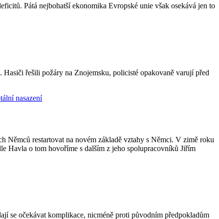
eficitů. Pátá nejbohatší ekonomika Evropské unie však osekává jen to
asiči řešili požáry na Znojemsku, policisté opakovaně varují před
kých Němců restartovat na novém základě vztahy s Němci. V zimě roku
podle Havla o tom hovoříme s dalším z jeho spolupracovníků Jiřím
a, dají se očekávat komplikace, nicméně proti původním předpokladům