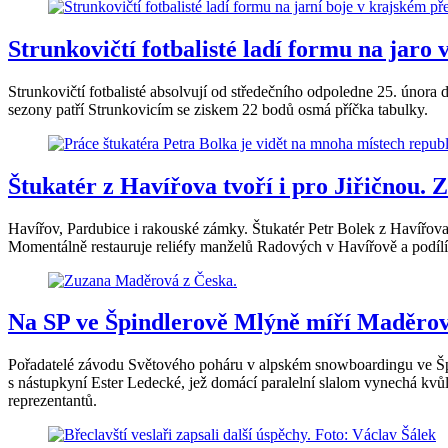
Strunkovičtí fotbalisté ladí formu na jaro 
Strunkovičtí fotbalisté absolvují od středečního odpoledne 25. února d
sezony patří Strunkovicím se ziskem 22 bodů osmá příčka tabulky.
Štukatér z Havířova tvoří i pro Jiřičnou. 
Havířov, Pardubice i rakouské zámky. Štukatér Petr Bolek z Havířova pa
Momentálně restauruje reliéfy manželů Radových v Havířově a podílí s
Na SP ve Špindlerově Mlýně míří Maděrová
Pořadatelé závodu Světového poháru v alpském snowboardingu ve Špi
s nástupkyní Ester Ledecké, jež domácí paralelní slalom vynechá kvůl
reprezentantů.