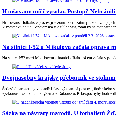
Hrušovany míří vysoko. Postup? Nebránili
Hrušovanští fotbalisté prožívají sezonu, která zatím překonává i jejic
V městečku na jihu Znojemska tak sílí debata, zdali by se mančaft ne
Na silnici I/52 u Mikulova začala oprava 
Na silnici I/52 mezi Mikulovem a hranicí s Rakouskem začala v pondě
Dvojnásobný krajský přeborník ve stolním 
Šedesáté narozeniny v pondělí slaví významná postava jihočeského st
vyzkoušel i zahraniční angažmá v Rakousku. K bezpochyby hodně dlou
Sázka na návraty marodů. U fotbalistů Žďá