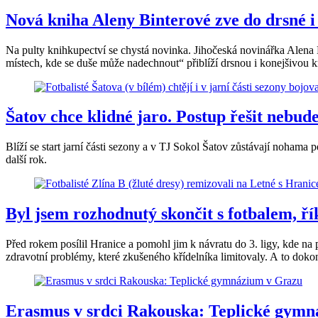
Nová kniha Aleny Binterové zve do drsné 
Na pulty knihkupectví se chystá novinka. Jihočeská novinářka Alena 
místech, kde se duše může nadechnout“ přiblíží drsnou i konejšivou
Šatov chce klidné jaro. Postup řešit nebud
Blíží se start jarní části sezony a v TJ Sokol Šatov zůstávají nohama p
další rok.
Byl jsem rozhodnutý skončit s fotbalem, ří
Před rokem posílil Hranice a pomohl jim k návratu do 3. ligy, kde na p
zdravotní problémy, které zkušeného křídelníka limitovaly. A to dokon
Erasmus v srdci Rakouska: Teplické gym