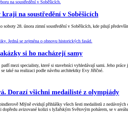
v kraji na soustředění v Soběšicích
o soboty 28. února zimní soustředění v Soběšicích, kde pilují především 
Zakázky si ho nacházejí samy
tří mezi specialisty, které si stavebníci vyhledávají sami. Jeho práce je
e také na realizaci podle návrhu architektky Evy Jiřičné.
. Dorazí všichni medailisté z olympiády
ndlerově Mlýně evidují přihlášky všech šesti medailistů z nedávnýc
i dopředu avizované kolizi s lyžařským Světovým pohárem, se v areálu Sv