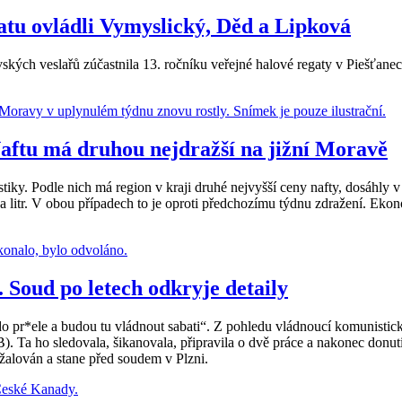
gatu ovládli Vymyslický, Děd a Lipková
vských veslařů zúčastnila 13. ročníku veřejné halové regaty v Piešťane
aftu má druhou nejdražší na jižní Moravě
ky. Podle nich má region v kraji druhé nejvyšší ceny nafty, dosáhly v 
na litr. V obou případech to je oproti předchozímu týdnu zdražení. Ek
. Soud po letech odkryje detaily
pr*ele a budou tu vládnout sabati“. Z pohledu vládnoucí komunistické 
B). Ta ho sledovala, šikanovala, připravila o dvě práce a nakonec donu
bžalován a stane před soudem v Plzni.