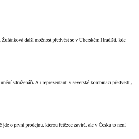
na Žufánková další možnost předvést se v Uherském Hradišti, kde
.
 umění sdruženáři. A i reprezentanti v severské kombinaci předvedli,
e o první prodejnu, kterou řetězec zavírá, ale v Česku to není