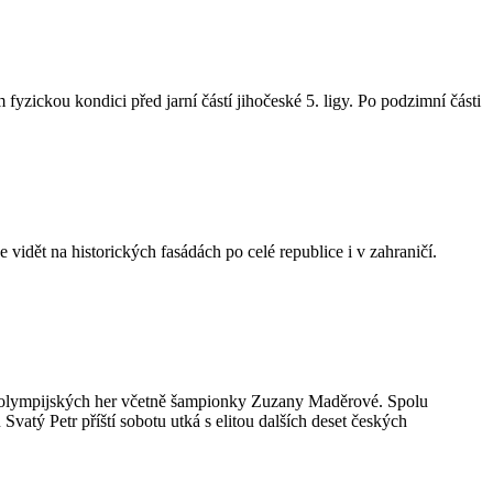
fyzickou kondici před jarní částí jihočeské 5. ligy. Po podzimní části
 vidět na historických fasádách po celé republice i v zahraničí.
h olympijských her včetně šampionky Zuzany Maděrové. Spolu
atý Petr příští sobotu utká s elitou dalších deset českých