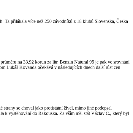
ch. Ta přilákala více než 250 závodníků z 18 klubů Slovenska, Česka
průměru na 33,92 korun za litr. Benzin Natural 95 je pak ve srovnání
onom Lukáš Kovanda očekává v následujících dnech další růst cen
strany se choval jako protistátní živel, mimo jiné podepsal
tila k vystěhování do Rakouska. Za vším měl stát Václav Č., který byl