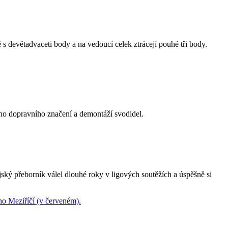
ě s devětadvaceti body a na vedoucí celek ztrácejí pouhé tři body.
ého dopravního značení a demontáží svodidel.
ký přeborník válel dlouhé roky v ligových soutěžích a úspěšně si