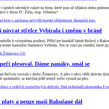
 jarních odvetách vsázet na týmy, které jsou už nějakou dobu pohromad
objeví v dresu FC Žďas, resp. Velmezu?
 návrat střelce Vybírala i změnu v bráně
edošlo k výraznému posílení. Přišel jen brankář Jakub Ryšavý z Rak
a konto kanonýra Stanislava Vybírala. Ten se vrací po zranění, které jej
upeři plesoval. Dáme panáky, smál se
nad Bečvou vyzvali v derby Želatovice. A přes o něco větší aktivitu t
é spoluhráče, se kterými ještě tentýž večer vyrazil na ples.
té platy a penze mají Rakušané dál