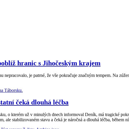
poblíž hranic s Jihočeským krajem
hu nepracovalo, je patrné, že vše pokračuje značným tempem. Na zúženýc
tatní čeká dlouhá léčba
ku, o kterém už v minulých dnech informoval Deník, má tragické pokr
žném, ale stabilizovaném stavu a čeká je náročná a dlouhá léčba, během