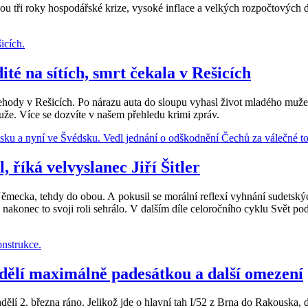
 tři roky hospodářské krize, vysoké inflace a velkých rozpočtových d
té na sítích, smrt čekala v Rešicích
y v Rešicích. Po nárazu auta do sloupu vyhasl život mladého muže. H
uže. Více se dozvíte v našem přehledu krimi zpráv.
 říká velvyslanec Jiří Šitler
 Německa, tehdy do obou. A pokusil se morální reflexí vyhnání sudets
e nakonec to svoji roli sehrálo. V dalším díle celoročního cyklu Svět 
dělí maximálně padesátkou a další omezení
ndělí 2. března ráno. Jelikož jde o hlavní tah I/52 z Brna do Rakousk