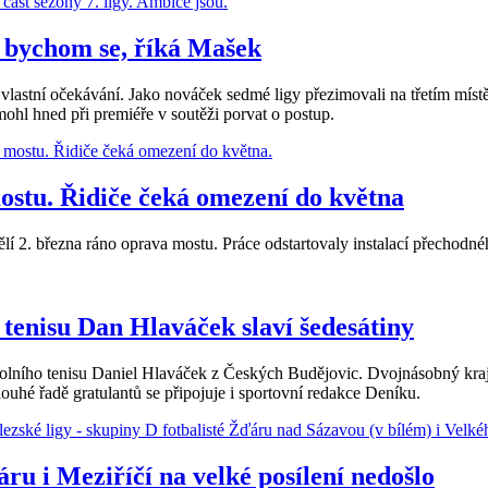
 bychom se, říká Mašek
h vlastní očekávání. Jako nováček sedmé ligy přezimovali na třetím míst
mohl hned při premiéře v soutěži porvat o postup.
mostu. Řidiče čeká omezení do května
lí 2. března ráno oprava mostu. Práce odstartovaly instalací přechodn
tenisu Dan Hlaváček slaví šedesátiny
olního tenisu Daniel Hlaváček z Českých Budějovic. Dvojnásobný krajs
hé řadě gratulantů se připojuje i sportovní redakce Deníku.
ru i Meziříčí na velké posílení nedošlo