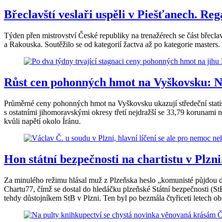
Břeclavští veslaři uspěli v Piešťanech. Re
Týden přen mistrovství České republiky na trenažérech se část břecla
a Rakouska. Soutěžilo se od kategorií žactva až po kategorie masters.
Růst cen pohonných hmot na Vyškovsku: N
Průměrné ceny pohonných hmot na Vyškovsku ukazují středeční statisti
s ostatními jihomoravskými okresy třetí nejdražší se 33,79 korunami 
kvůli napětí okolo Íránu.
Hon státní bezpečnosti na chartistu v Plzni
Za minulého režimu hlásal muž z Plzeňska heslo „komunisté půjdou do 
Chartu77, čímž se dostal do hledáčku plzeňské Státní bezpečnosti (St
tehdy důstojníkem StB v Plzni. Ten byl po bezmála čtyřiceti letech o