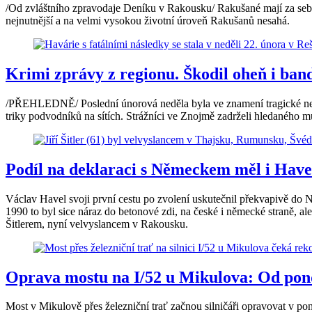
/Od zvláštního zpravodaje Deníku v Rakousku/ Rakušané mají za sebou
nejnutnější a na velmi vysokou životní úroveň Rakušanů nesahá.
Krimi zprávy z regionu. Škodil oheň i bandi
/PŘEHLEDNĚ/ Poslední únorová neděla byla ve znamení tragické nehod
triky podvodníků na sítích. Strážníci ve Znojmě zadrželi hledaného m
Podíl na deklaraci s Německem měl i Havel,
Václav Havel svoji první cestu po zvolení uskutečnil překvapivě do
1990 to byl sice náraz do betonové zdi, na české i německé straně, al
Šitlerem, nyní velvyslancem v Rakousku.
Oprava mostu na I/52 u Mikulova: Od pon
Most v Mikulově přes železniční trať začnou silničáři opravovat v po