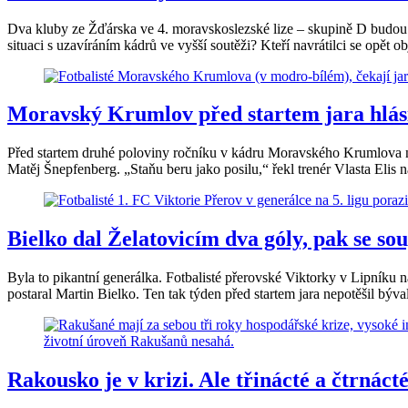
Dva kluby ze Žďárska ve 4. moravskoslezské lize – skupině D budou v
situaci s uzavíráním kádrů ve vyšší soutěži? Kteří navrátilci se opět 
Moravský Krumlov před startem jara hlásí
Před startem druhé poloviny ročníku v kádru Moravského Krumlova n
Matěj Šnepfenberg. „Staňu beru jako posilu,“ řekl trenér Vlasta Elis n
Bielko dal Želatovicím dva góly, pak se so
Byla to pikantní generálka. Fotbalisté přerovské Viktorky v Lipníku 
postaral Martin Bielko. Ten tak týden před startem jara nepotěšil býval
Rakousko je v krizi. Ale třinácté a čtrnác