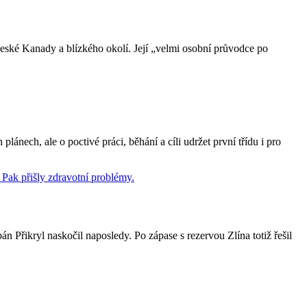
České Kanady a blízkého okolí. Její „velmi osobní průvodce po
lánech, ale o poctivé práci, běhání a cíli udržet první třídu i pro
án Přikryl naskočil naposledy. Po zápase s rezervou Zlína totiž řešil