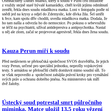
Osmnáctiletý Daniel Miarko, který u soudu v Plzni čelí obžalobě
z vraždy stejně staré bývalé kamarádky, chtěl kvůli jejímu odmítnutí
zemřít, řekla dnes soudu mladíkova matka. Loni v listopadu podle ní
snědl jed na krysy a odjel do Zdemyslic, kde dívka žila. Šel umřít
k řece, kam spolu dřív chodili, uvedla mladíkova matka. Dodala, že
ho tam našla a odvezla ho do nemocnice. Po pokusu o sebevraždu
se léčil na psychiatrii, užíval antidepresiva a antipsychotika. Nastal
u něj ale zlom, začal se projevovat agresivně, řekla dnes žena soudu.
Kauza Perun míří k soudu
Před nedávnem se přeloučská společnost SVOS dozvěděla, že jejich
vozy Perun, určené pro speciální jednotku, neprošly vojskovými
testy. S armádou se přeloučští chtěli domluvit mimo soudní síň. To
se však nepovedlo a společnost zahájila právní kroky pro vymáhání
svých práv a ochranu dobrého jména. Na ministerstvo tak míří
dvě žaloby.
Ústecký soud potrestal smrt půlročního
miminka. Matce uložil 13,5 roku vězení