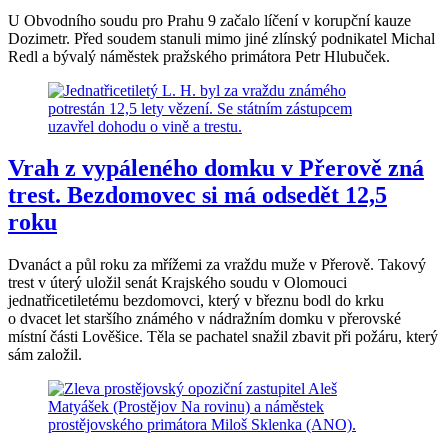
U Obvodního soudu pro Prahu 9 začalo líčení v korupční kauze
Dozimetr. Před soudem stanuli mimo jiné zlínský podnikatel Michal
Redl a bývalý náměstek pražského primátora Petr Hlubuček.
Vrah z vypáleného domku v Přerově zná
trest. Bezdomovec si má odsedět 12,5
roku
Dvanáct a půl roku za mřížemi za vraždu muže v Přerově. Takový
trest v úterý uložil senát Krajského soudu v Olomouci
jednatřicetiletému bezdomovci, který v březnu bodl do krku
o dvacet let staršího známého v nádražním domku v přerovské
místní části Lověšice. Těla se pachatel snažil zbavit při požáru, který
sám založil.