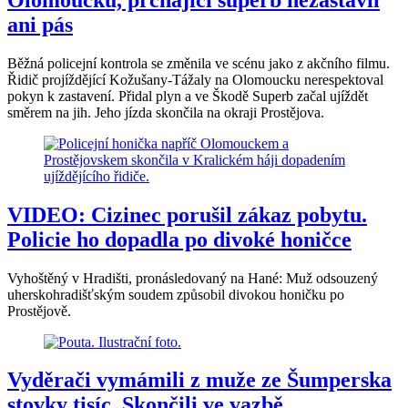
ani pás
Běžná policejní kontrola se změnila ve scénu jako z akčního filmu.
Řidič projíždějící Kožušany-Tážaly na Olomoucku nerespektoval
pokyn k zastavení. Přidal plyn a ve Škodě Superb začal ujíždět
směrem na jih. Jeho jízda skončila na okraji Prostějova.
VIDEO: Cizinec porušil zákaz pobytu.
Policie ho dopadla po divoké honičce
Vyhoštěný v Hradišti, pronásledovaný na Hané: Muž odsouzený
uherskohradišťským soudem způsobil divokou honičku po
Prostějově.
Vyděrači vymámili z muže ze Šumperska
stovky tisíc. Skončili ve vazbě