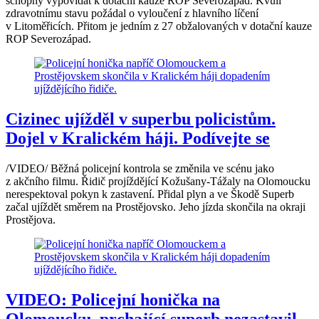
schopný vypovídat k dotační kauze ROP Severozápad. Kvůli
zdravotnímu stavu požádal o vyloučení z hlavního líčení
v Litoměřicích. Přitom je jedním z 27 obžalovaných v dotační kauze
ROP Severozápad.
Cizinec ujížděl v superbu policistům.
Dojel v Kralickém háji. Podívejte se
/VIDEO/ Běžná policejní kontrola se změnila ve scénu jako
z akčního filmu. Řidič projíždějící Kožušany-Tážaly na Olomoucku
nerespektoval pokyn k zastavení. Přidal plyn a ve Škodě Superb
začal ujíždět směrem na Prostějovsko. Jeho jízda skončila na okraji
Prostějova.
VIDEO: Policejní honička na
Olomoucku, prchající superb nezastavil