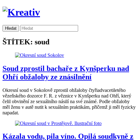
ŠTÍTEK: soud
Soud zprostil bachaře z Kynšperku nad
Ohří obžaloby ze znásilnění
Okresní soud v Sokolově zprostil obžaloby čtyřiadvacetiletého
vězeňského dozorce F. R. z věznice v Kynšperku nad Ohří, který
čelil obvinění ze sexuálního násilí na své známé. Podle obžaloby
měl ženu v autě nutit k sexuálním praktikám, přičemž ji měl fyzicky
napadat.
Kázala vodu, pila víno. Opilá soudkyně z