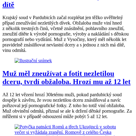
dítě
Krajský soud v Pardubicích začal rozplétat jen těžko uvěřitelný
případ zneužívání nezletilých dívek. Obžaloba muže viní hned
z několik trestných činů, včetně znásilnění, pohlavního zneužití,
zneužití dítěte k výrobě pornografie, výroby a nakládání s dětskou
pornografií nebo vydírání. Muž z Vysočiny, který měl několik let
pravidelně znásilňovat nevlastní dcery a s jednou z nich má dítě,
vinu odmítá.
Muž měl zneužívat a fotit nezletilou
dceru, tvrdí obžaloba. Hrozí mu až 12 let
Až 12 let vězení hrozí 30letému muži, pokud pardubický soud
dospěje k závěru, že svou nezletilou dceru znásilňoval a navíc
pořizoval její pornografické fotky. Z toho ho totiž viní obžaloba.
Muž obvinění odmítá, přiznal se ale k držení dětské pornografie. Za
mřížemi si v případě odsouzení může pobýt 5 až 12 let.