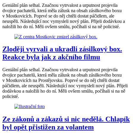
Geniální plán selhal. Značnou vytrvalost a urputnost projevila
dvojice pachatelů, která měla zálusk na obsah zásilkového boxu
v Mostkovicích. Poprvé se do něj chtěli dostat páčidlem, ale
neuspěli. Následující noc vymysleli nový plán. Přijeli dodávkou a
naložili ho do ní. Měli ovšem smůlu, počíhali si na ně policisté.
Zloději vyrvali a ukradli zásilkový box.
Reakce byla jak z akčního filmu
Geniální plán selhal. Značnou vytrvalost a urputnost projevila
dvojice pachatelů, která měla zálusk na obsah zásilkového boxu
v Mostkovicích na Prostějovsku. Poprvé se do něj chtěli dostat
páčidlem, ale neuspěli. Následující noc vymysleli nový plán. Přijeli
dodávkou a naložili ho do ní. Měli ovšem smůlu, počíhali si na ně
policisté.
Ze zákonů a zákazů si nic nedělá. Chlapík
byl opět přistižen za volantem