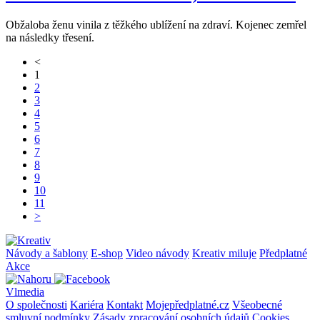
Obžaloba ženu vinila z těžkého ublížení na zdraví. Kojenec zemřel
na následky třesení.
<
1
2
3
4
5
6
7
8
9
10
11
>
Návody a šablony
E-shop
Video návody
Kreativ miluje
Předplatné
Akce
Vlmedia
O společnosti
Kariéra
Kontakt
Mojepředplatné.cz
Všeobecné
smluvní podmínky
Zásady zpracování osobních údajů
Cookies