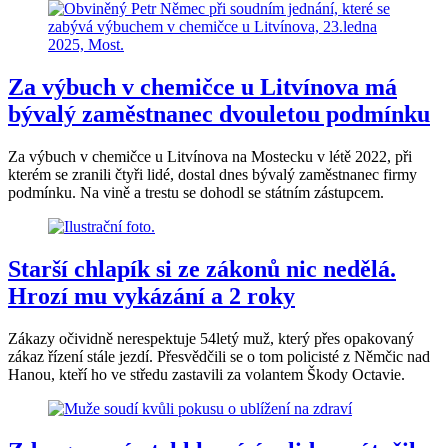
Za výbuch v chemičce u Litvínova má
bývalý zaměstnanec dvouletou podmínku
Za výbuch v chemičce u Litvínova na Mostecku v létě 2022, při
kterém se zranili čtyři lidé, dostal dnes bývalý zaměstnanec firmy
podmínku. Na vině a trestu se dohodl se státním zástupcem.
Starší chlapík si ze zákonů nic nedělá.
Hrozí mu vykázání a 2 roky
Zákazy očividně nerespektuje 54letý muž, který přes opakovaný
zákaz řízení stále jezdí. Přesvědčili se o tom policisté z Němčic nad
Hanou, kteří ho ve středu zastavili za volantem Škody Octavie.