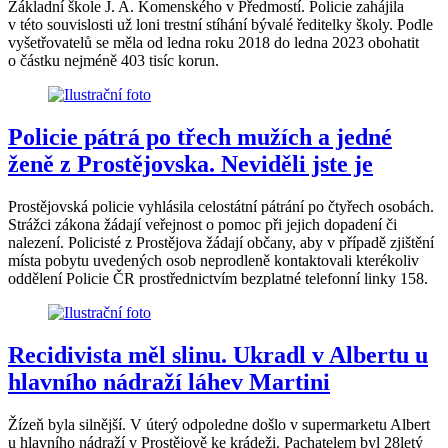
Základní škole J. A. Komenského v Předmostí. Policie zahájila
v této souvislosti už loni trestní stíhání bývalé ředitelky školy. Podle
vyšetřovatelů se měla od ledna roku 2018 do ledna 2023 obohatit
o částku nejméně 403 tisíc korun.
Policie pátrá po třech mužích a jedné
ženě z Prostějovska. Neviděli jste je
Prostějovská policie vyhlásila celostátní pátrání po čtyřech osobách.
Strážci zákona žádají veřejnost o pomoc při jejich dopadení či
nalezení. Policisté z Prostějova žádají občany, aby v případě zjištění
místa pobytu uvedených osob neprodleně kontaktovali kterékoliv
oddělení Policie ČR prostřednictvím bezplatné telefonní linky 158.
Recidivista měl slinu. Ukradl v Albertu u
hlavního nádraží láhev Martini
Žízeň byla silnější. V úterý odpoledne došlo v supermarketu Albert
u hlavního nádraží v Prostějově ke krádeži. Pachatelem byl 28letý