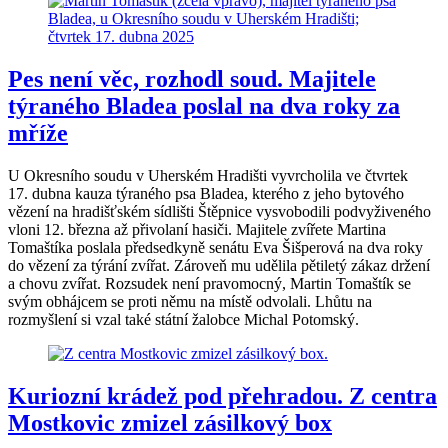
Pes není věc, rozhodl soud. Majitele
týraného Bladea poslal na dva roky za
mříže
U Okresního soudu v Uherském Hradišti vyvrcholila ve čtvrtek
17. dubna kauza týraného psa Bladea, kterého z jeho bytového
vězení na hradišťském sídlišti Štěpnice vysvobodili podvyživeného
vloni 12. března až přivolaní hasiči. Majitele zvířete Martina
Tomaštíka poslala předsedkyně senátu Eva Šišperová na dva roky
do vězení za týrání zvířat. Zároveň mu udělila pětiletý zákaz držení
a chovu zvířat. Rozsudek není pravomocný, Martin Tomaštík se
svým obhájcem se proti němu na místě odvolali. Lhůtu na
rozmyšlení si vzal také státní žalobce Michal Potomský.
Kuriozní krádež pod přehradou. Z centra
Mostkovic zmizel zásilkový box