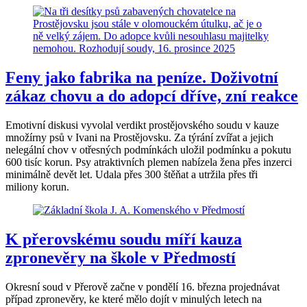
Feny jako fabrika na peníze. Doživotní
zákaz chovu a do adopcí dříve, zní reakce
Emotivní diskusi vyvolal verdikt prostějovského soudu v kauze
množírny psů v Ivani na Prostějovsku. Za týrání zvířat a jejich
nelegální chov v otřesných podmínkách uložil podmínku a pokutu
600 tisíc korun. Psy atraktivních plemen nabízela žena přes inzerci
minimálně devět let. Udala přes 300 štěňat a utržila přes tři
miliony korun.
K přerovskému soudu míří kauza
zpronevěry na škole v Předmostí
Okresní soud v Přerově začne v pondělí 16. března projednávat
případ zpronevěry, ke které mělo dojít v minulých letech na