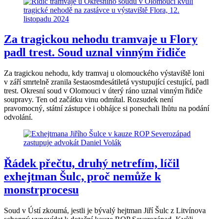
Za tragickou nehodu tramvaje u Flory
padl trest. Soud uznal vinným řidiče
Za tragickou nehodu, kdy tramvaj u olomouckého výstaviště loni
v září smrtelně zranila šestaosmdesátiletá vystupující cestující, padl
trest. Okresní soud v Olomouci v úterý ráno uznal vinným řidiče
soupravy. Ten od začátku vinu odmítal. Rozsudek není
pravomocný, státní zástupce i obhájce si ponechali lhůtu na podání
odvolání.
Řádek přečtu, druhý netrefím, líčil
exhejtman Šulc, proč nemůže k
monstrprocesu
Soud v Ústí zkoumá, jestli je bývalý hejtman Jiří Šulc z Litvínova