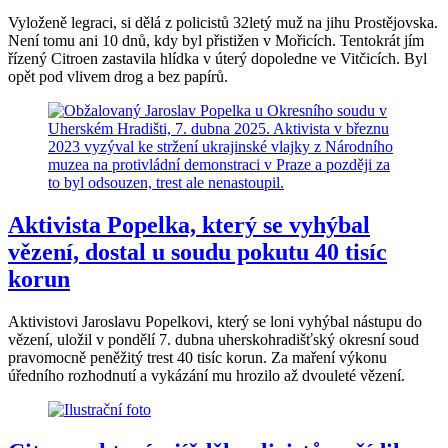
Vyloženě legraci, si dělá z policistů 32letý muž na jihu Prostějovska.
Není tomu ani 10 dnů, kdy byl přistižen v Mořicích. Tentokrát jím
řízený Citroen zastavila hlídka v úterý dopoledne ve Vitčicích. Byl
opět pod vlivem drog a bez papírů.
Aktivista Popelka, který se vyhýbal
vězení, dostal u soudu pokutu 40 tisíc
korun
Aktivistovi Jaroslavu Popelkovi, který se loni vyhýbal nástupu do
vězení, uložil v pondělí 7. dubna uherskohradišťský okresní soud
pravomocně peněžitý trest 40 tisíc korun. Za maření výkonu
úředního rozhodnutí a vykázání mu hrozilo až dvouleté vězení.