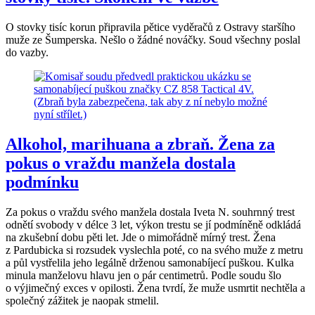
O stovky tisíc korun připravila pětice vyděračů z Ostravy staršího
muže ze Šumperska. Nešlo o žádné nováčky. Soud všechny poslal
do vazby.
Alkohol, marihuana a zbraň. Žena za
pokus o vraždu manžela dostala
podmínku
Za pokus o vraždu svého manžela dostala Iveta N. souhrnný trest
odnětí svobody v délce 3 let, výkon trestu se jí podmíněně odkládá
na zkušební dobu pěti let. Jde o mimořádně mírný trest. Žena
z Pardubicka si rozsudek vyslechla poté, co na svého muže z metru
a půl vystřelila jeho legálně drženou samonabíjecí puškou. Kulka
minula manželovu hlavu jen o pár centimetrů. Podle soudu šlo
o výjimečný exces v opilosti. Žena tvrdí, že muže usmrtit nechtěla a
společný zážitek je naopak stmelil.