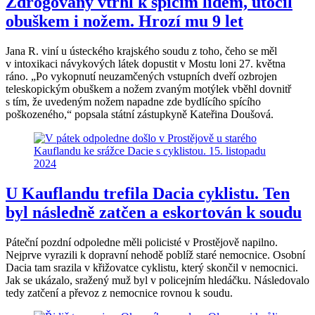
Zdrogovaný vtrhl k spícím lidem, útočil
obuškem i nožem. Hrozí mu 9 let
Jana R. viní u ústeckého krajského soudu z toho, čeho se měl
v intoxikaci návykových látek dopustit v Mostu loni 27. května
ráno. „Po vykopnutí neuzamčených vstupních dveří ozbrojen
teleskopickým obuškem a nožem zvaným motýlek vběhl dovnitř
s tím, že uvedeným nožem napadne zde bydlícího spícího
poškozeného,“ popsala státní zástupkyně Kateřina Doušová.
U Kauflandu trefila Dacia cyklistu. Ten
byl následně zatčen a eskortován k soudu
Páteční pozdní odpoledne měli policisté v Prostějově napilno.
Nejprve vyrazili k dopravní nehodě poblíž staré nemocnice. Osobní
Dacia tam srazila v křižovatce cyklistu, který skončil v nemocnici.
Jak se ukázalo, sražený muž byl v policejním hledáčku. Následovalo
tedy zatčení a převoz z nemocnice rovnou k soudu.