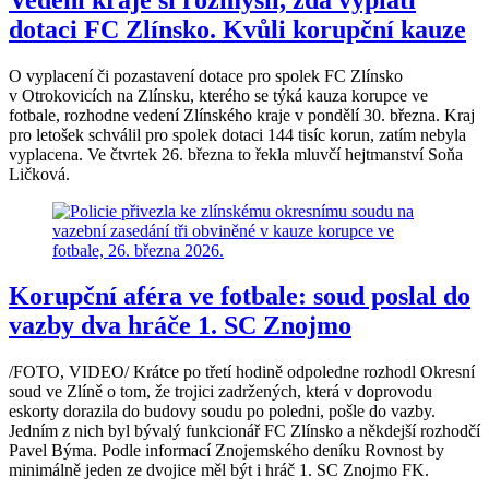
dotaci FC Zlínsko. Kvůli korupční kauze
O vyplacení či pozastavení dotace pro spolek FC Zlínsko
v Otrokovicích na Zlínsku, kterého se týká kauza korupce ve
fotbale, rozhodne vedení Zlínského kraje v pondělí 30. března. Kraj
pro letošek schválil pro spolek dotaci 144 tisíc korun, zatím nebyla
vyplacena. Ve čtvrtek 26. března to řekla mluvčí hejtmanství Soňa
Ličková.
Korupční aféra ve fotbale: soud poslal do
vazby dva hráče 1. SC Znojmo
/FOTO, VIDEO/ Krátce po třetí hodině odpoledne rozhodl Okresní
soud ve Zlíně o tom, že trojici zadržených, která v doprovodu
eskorty dorazila do budovy soudu po poledni, pošle do vazby.
Jedním z nich byl bývalý funkcionář FC Zlínsko a někdejší rozhodčí
Pavel Býma. Podle informací Znojemského deníku Rovnost by
minimálně jeden ze dvojice měl být i hráč 1. SC Znojmo FK.