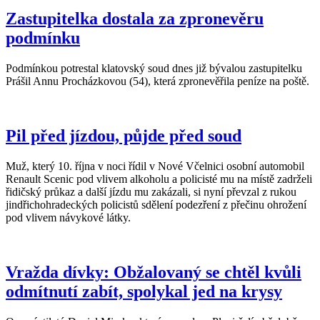
Zastupitelka dostala za zpronevěru
podmínku
Podmínkou potrestal klatovský soud dnes již bývalou zastupitelku
Prášil Annu Procházkovou (54), která zpronevěřila peníze na poště.
Pil před jízdou, půjde před soud
Muž, který 10. října v noci řídil v Nové Včelnici osobní automobil
Renault Scenic pod vlivem alkoholu a policisté mu na místě zadrželi
řidičský průkaz a další jízdu mu zakázali, si nyní převzal z rukou
jindřichohradeckých policistů sdělení podezření z přečinu ohrožení
pod vlivem návykové látky.
Vražda dívky: Obžalovaný se chtěl kvůli
odmítnutí zabít, spolykal jed na krysy