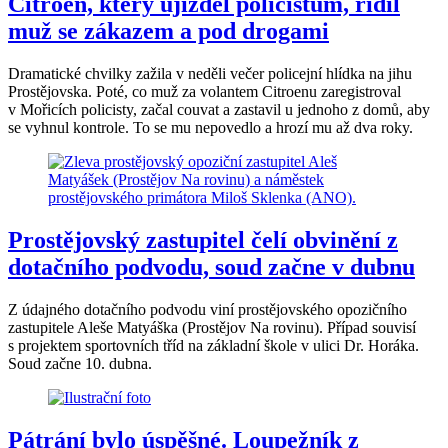
Citroen, který ujížděl policistům, řídil
muž se zákazem a pod drogami
Dramatické chvilky zažila v neděli večer policejní hlídka na jihu
Prostějovska. Poté, co muž za volantem Citroenu zaregistroval
v Mořicích policisty, začal couvat a zastavil u jednoho z domů, aby
se vyhnul kontrole. To se mu nepovedlo a hrozí mu až dva roky.
Prostějovský zastupitel čelí obvinění z
dotačního podvodu, soud začne v dubnu
Z údajného dotačního podvodu viní prostějovského opozičního
zastupitele Aleše Matyáška (Prostějov Na rovinu). Případ souvisí
s projektem sportovních tříd na základní škole v ulici Dr. Horáka.
Soud začne 10. dubna.
Pátrání bylo úspěšné. Loupežník z