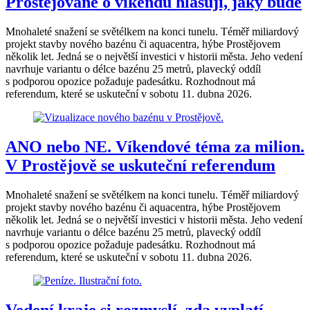
Prostějované o víkendu hlasují, jaký bude
Mnohaleté snažení se světélkem na konci tunelu. Téměř miliardový
projekt stavby nového bazénu či aquacentra, hýbe Prostějovem
několik let. Jedná se o největší investici v historii města. Jeho vedení
navrhuje variantu o délce bazénu 25 metrů, plavecký oddíl
s podporou opozice požaduje padesátku. Rozhodnout má
referendum, které se uskuteční v sobotu 11. dubna 2026.
ANO nebo NE. Víkendové téma za milion.
V Prostějově se uskuteční referendum
Mnohaleté snažení se světélkem na konci tunelu. Téměř miliardový
projekt stavby nového bazénu či aquacentra, hýbe Prostějovem
několik let. Jedná se o největší investici v historii města. Jeho vedení
navrhuje variantu o délce bazénu 25 metrů, plavecký oddíl
s podporou opozice požaduje padesátku. Rozhodnout má
referendum, které se uskuteční v sobotu 11. dubna 2026.
Vedení kraje si rozmyslí, zda vyplatí