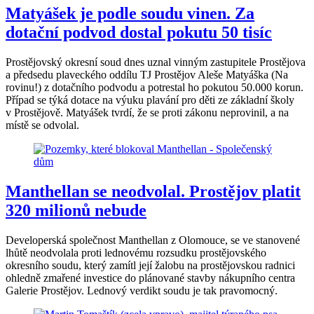
Matyášek je podle soudu vinen. Za
dotační podvod dostal pokutu 50 tisíc
Prostějovský okresní soud dnes uznal vinným zastupitele Prostějova
a předsedu plaveckého oddílu TJ Prostějov Aleše Matyáška (Na
rovinu!) z dotačního podvodu a potrestal ho pokutou 50.000 korun.
Případ se týká dotace na výuku plavání pro děti ze základní školy
v Prostějově. Matyášek tvrdí, že se proti zákonu neprovinil, a na
místě se odvolal.
Manthellan se neodvolal. Prostějov platit
320 milionů nebude
Developerská společnost Manthellan z Olomouce, se ve stanovené
lhůtě neodvolala proti lednovému rozsudku prostějovského
okresního soudu, který zamítl její žalobu na prostějovskou radnici
ohledně zmařené investice do plánované stavby nákupního centra
Galerie Prostějov. Lednový verdikt soudu je tak pravomocný.