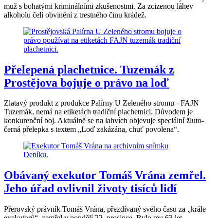
muž s bohatými kriminálními zkušenostmi. Za zcizenou láhev
alkoholu čelí obvinění z trestného činu krádež.
Přelepená plachetnice. Tuzemák z
Prostějova bojuje o právo na loď
Zlatavý produkt z produkce Palírny U Zeleného stromu - FAJN
Tuzemák, nemá na etiketách tradiční plachetnici. Důvodem je
konkurenční boj. Aktuálně se na lahvích objevuje speciální žluto-
černá přelepka s textem „Loď zakázána, chuť povolena“.
Obávaný exekutor Tomáš Vrána zemřel.
Jeho úřad ovlivnil životy tisíců lidí
Přerovský právník Tomáš Vrána, přezdívaný svého času za „krále
exekutorů“, zemřel v pondělí 22. prosince. Bylo mu 63 let.