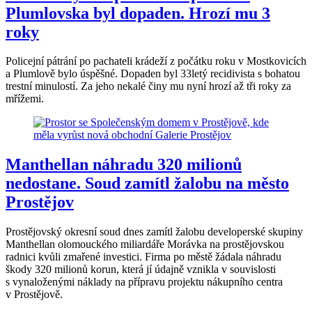
Plumlovska byl dopaden. Hrozí mu 3
roky
Policejní pátrání po pachateli krádeží z počátku roku v Mostkovicích
a Plumlově bylo úspěšné. Dopaden byl 33letý recidivista s bohatou
trestní minulostí. Za jeho nekalé činy mu nyní hrozí až tři roky za
mřížemi.
Manthellan náhradu 320 milionů
nedostane. Soud zamítl žalobu na město
Prostějov
Prostějovský okresní soud dnes zamítl žalobu developerské skupiny
Manthellan olomouckého miliardáře Morávka na prostějovskou
radnici kvůli zmařené investici. Firma po městě žádala náhradu
škody 320 milionů korun, která jí údajně vznikla v souvislosti
s vynaloženými náklady na přípravu projektu nákupního centra
v Prostějově.