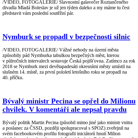
/VIDEO, FOTOGALERIE/ Slavnostní galavečer Roztančeného
divadla Mladá Boleslav je už jen týden daleko a my máme tu čest
představit vám poslední soutěžní pár.
Nymburk se propadl v bezpečnosti silnic
/VIDEO, FOTOGALERIE/ Vážné nehody na území města
způsobily pád Nymburka tabulkou bezpečných měst, kterou
v půlročních intervalech sestavuje Česká pojišťovna. Zatímco za rok
2018 se Nymburk mezi devětapadesáti okresními městy umístil na
slušném 14. místě, za první pololetí letošního roku se propadl na
40. příčku.
Bývalý ministr Pecina se opřel do Milionu
chvilek. V komentáři ale nepsal pravdu
Bývalý politik Martin Pecina (působil mimo jiné jako ministr vnitra
a poslanec za ČSSD, později spolupracoval s SPOZ) zveřejnil na
svém facebookovém profilu fotografii iniciátorů hnutí Milion