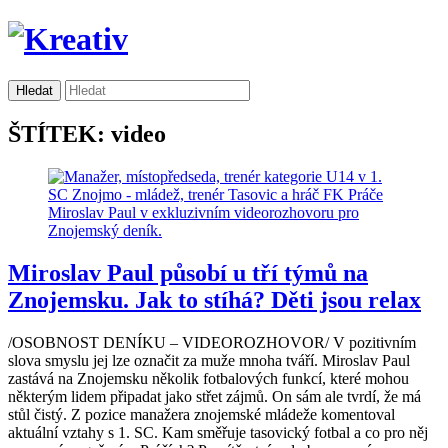
ŠTÍTEK: video
Miroslav Paul působí u tří týmů na
Znojemsku. Jak to stíhá? Děti jsou relax
/OSOBNOST DENÍKU – VIDEOROZHOVOR/ V pozitivním
slova smyslu jej lze označit za muže mnoha tváří. Miroslav Paul
zastává na Znojemsku několik fotbalových funkcí, které mohou
některým lidem připadat jako střet zájmů. On sám ale tvrdí, že má
stůl čistý. Z pozice manažera znojemské mládeže komentoval
aktuální vztahy s 1. SC. Kam směřuje tasovický fotbal a co pro něj