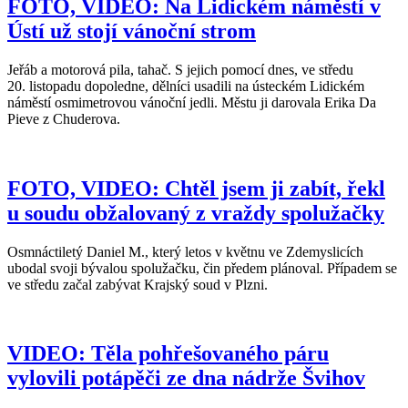
FOTO, VIDEO: Na Lidickém náměstí v
Ústí už stojí vánoční strom
Jeřáb a motorová pila, tahač. S jejich pomocí dnes, ve středu
20. listopadu dopoledne, dělníci usadili na ústeckém Lidickém
náměstí osmimetrovou vánoční jedli. Městu ji darovala Erika Da
Pieve z Chuderova.
FOTO, VIDEO: Chtěl jsem ji zabít, řekl
u soudu obžalovaný z vraždy spolužačky
Osmnáctiletý Daniel M., který letos v květnu ve Zdemyslicích
ubodal svoji bývalou spolužačku, čin předem plánoval. Případem se
ve středu začal zabývat Krajský soud v Plzni.
VIDEO: Těla pohřešovaného páru
vylovili potápěči ze dna nádrže Švihov