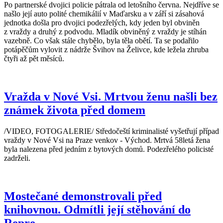
Po partnerské dvojici policie pátrala od letošního června. Nejdříve se
našlo její auto polité chemikálií v Maďarsku a v září si zásahová
jednotka došla pro dvojici podezřelých, kdy jeden byl obviněn
z vraždy a druhý z podvodu. Mladík obviněný z vraždy je stíhán
vazebně. Co však stále chybělo, byla těla obětí. Ta se podařilo
potápěčům vylovit z nádrže Švihov na Želivce, kde ležela zhruba
čtyři až pět měsíců.
Vražda v Nové Vsi. Mrtvou ženu našli bez
známek života před domem
/VIDEO, FOTOGALERIE/ Středočeští kriminalisté vyšetřují případ
vraždy v Nové Vsi na Praze venkov - Východ. Mrtvá 58letá žena
byla nalezena před jedním z bytových domů. Podezřelého policisté
zadrželi.
Mostečané demonstrovali před
knihovnou. Odmítli její stěhování do