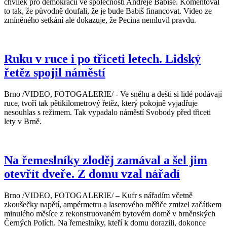
chvilek pro demokracii ve společnosti Andreje Babiše. Komentoval
to tak, že původně doufali, že je bude Babiš financovat. Video ze
zmíněného setkání ale dokazuje, že Pecina nemluvil pravdu.
Ruku v ruce i po třiceti letech. Lidský
řetěz spojil náměstí
Brno /VIDEO, FOTOGALERIE/ - Ve sněhu a dešti si lidé podávají
ruce, tvoří tak pětikilometrový řetěz, který pokojně vyjadřuje
nesouhlas s režimem. Tak vypadalo náměstí Svobody před třiceti
lety v Brně.
Na řemeslníky zloděj zamával a šel jim
otevřít dveře. Z domu vzal nářadí
Brno /VIDEO, FOTOGALERIE/ – Kufr s nářadím včetně
zkoušečky napětí, ampérmetru a laserového měřiče zmizel začátkem
minulého měsíce z rekonstruovaném bytovém domě v brněnských
Černých Polích. Na řemeslníky, kteří k domu dorazili, dokonce