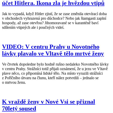
účet Hitlera. Ikona zla je hvězdou vtipů
Jak to vypadá, když Hitler zjistí, že se zase změnila otevírací doba
v obchodech vyhrazená pro důchodce? Nebo jak štamgasti zaplní
hospody, až zase otevřou? Jihomoravané se v karanténě baví
sdílením vtipných ale i poučných videí.
VIDEO: V centru Prahy u Novotného
lávky plavalo ve Vltavě tělo mrtvé ženy
Ve čtvrtek dopoledne bylo hodně rušno nedaleko Novotného lávky
v centru Prahy. Strážníci totiž přijali oznámení, že u jezu ve Vltavě
plave něco, co připomíná lidské tělo. Na místo vyrazili strážníci
z Poříčního útvaru na člunu, kteří nález potvrdili – jednalo se
o mrtvou ženu.
K vraždě ženy v Nové Vsi se přiznal
70letý soused