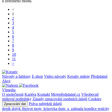
u železného mostu.
<
1
2
3
4
5
6
7
8
9
10
11
>
Návody a šablony
E-shop
Video návody
Kreativ miluje
Předplatné
Akce
Vlmedia
O společnosti
Kariéra
Kontakt
Mojepředplatné.cz
Všeobecné
smluvní podmínky
Zásady zpracování osobních údajů
Cookies
Práva subjektů údajů
Zpracování dat
denik
dotyk
fitzivot
moje_krizovka
dum_a_zahrada
kondice
realcity