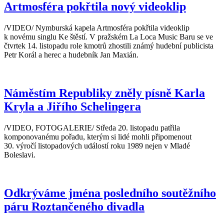
Artmosféra pokřtila nový videoklip
/VIDEO/ Nymburská kapela Artmosféra pokřtila videoklip
k novému singlu Ke štěstí. V pražském La Loca Music Baru se ve
čtvrtek 14. listopadu role kmotrů zhostili známý hudební publicista
Petr Korál a herec a hudebník Jan Maxián.
Náměstím Republiky zněly písně Karla
Kryla a Jiřího Schelingera
/VIDEO, FOTOGALERIE/ Středa 20. listopadu patřila
komponovanému pořadu, kterým si lidé mohli připomenout
30. výročí listopadových událostí roku 1989 nejen v Mladé
Boleslavi.
Odkrýváme jména posledního soutěžního
páru Roztančeného divadla