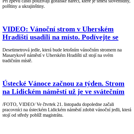
Při zpěvu často používají goralské nářečí, které je směsí slovenštiny,
polštiny a ukrajinštiny.
VIDEO: Vánoční strom v Uherském
Hradišti usadili na místo. Podívejte se
Desetimetrová jedle, která bude letošním vánočním stromem na
Masarykově náměstí v Uherském Hradišti už stojí na svém
tradičním místě.
Ústecké Vánoce začnou za týden. Strom
na Lidickém náměstí už je ve svátečním
/FOTO, VIDEO/ Ve čtvrtek 21. listopadu dopoledne začali
pracovníci na ústeckém Lidickém náměstí zdobit vánoční jedli, která
stojí od středy poblíž magistrátu.