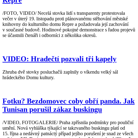
Repre
/FOTO, VIDEO/ Necelá stovka lidí s transparenty protestovala
večer v úterý 19. listopadu proti plánovanému stěhování městské
knihovny do kulturního domu Repre a požadovala její zachování
v současné budově. Hodinové pokojné demonstrace s řadou projevů
se účastnili čtenáři i odborníci z několika okresů.
VIDEO: Hradečtí pozvali tři kapely
Zhruba dvě stovky posluchačů zaplnily o víkendu velký sál
hrádeckého Domu kultury.
Fotku? Bezdomovec coby obří panda. Jak
Tunisan porušil zákaz buskingu
/VIDEO, FOTOGALERIE/ Praha zpřísnila podmínky pro pouliční
umění. Nová vyhláška týkající se takzvaného buskingu platí od
15. října a nedávný patnáctý případ jejího porušení je snad ze všech