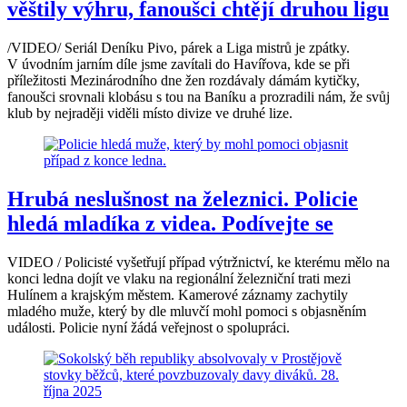
věštily výhru, fanoušci chtějí druhou ligu
/VIDEO/ Seriál Deníku Pivo, párek a Liga mistrů je zpátky.
V úvodním jarním díle jsme zavítali do Havířova, kde se při
příležitosti Mezinárodního dne žen rozdávaly dámám kytičky,
fanoušci srovnali klobásu s tou na Baníku a prozradili nám, že svůj
klub by nejraději viděli místo divize ve druhé lize.
Hrubá neslušnost na železnici. Policie
hledá mladíka z videa. Podívejte se
VIDEO / Policisté vyšetřují případ výtržnictví, ke kterému mělo na
konci ledna dojít ve vlaku na regionální železniční trati mezi
Hulínem a krajským městem. Kamerové záznamy zachytily
mladého muže, který by dle mluvčí mohl pomoci s objasněním
události. Policie nyní žádá veřejnost o spolupráci.