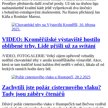
Prostějov představila další zvučné posily. Už tak na druhou ligu
nadstandardně kvalitní kádr ještě vyšperkovali dva útočníci
s bohatými extraligovými zkušenostmi. Na Hanou přicházejí Jan
Káňa a Rostislav Marosz.
VIDEO: Kroměřížské výstaviště hostilo
oblíbené trhy. Lidé přišli už za svítání
/VIDEO, FOTOGALERIE/ Velký zájem opětovně vzbudily
nedělní chovatelské trhy v areálu kroměřížského výstaviště. Akce,
která se tam tradičně koná každou třetí neděli v měsíci, lákala už od
brzkých ranních hodin davy lidí.
Zachytili jste požár cisternového vlaku?
Tady jsou záběry čtenářů
Děsivý požár cisternového vlaku v Hustopečích nad Bečvou vyděsil