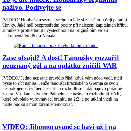
naživo. Podívejte se
/VIDEO/ Houbařská sezona vrcholí a lidé si z lesů odnášejí parádní
úlovky. Jaké měl bezprostřední pocity při nalezení kapitálních hřibů,
si můžete prohlédnout i vyslechnout na originálním videu
i s komentářem Petra Nenála.
Zase ofsajd? A dost! Fanoušky rozzuřil
neuznaný gól a na oplátku zničili VAR
/VIDEO/ Jedno nepsané pravidlo říká: když vám něco vadí, měli
byste to říct nahlas. Jenže fanoušci brazilského Gremia se svou
nespokojeností vůbec nešetřili a rozhodli se ji dát najevo pořádně
zostra. V utkání s týmem Palmeiras je naštvalo rozhodnutí VAR,
které odvolalo vyrovnávací branku na 2:2, a po utkání vlétli na
hřiště budku s monitorem zdemolovat.
VIDEO: Jihomoravané se baví už i na