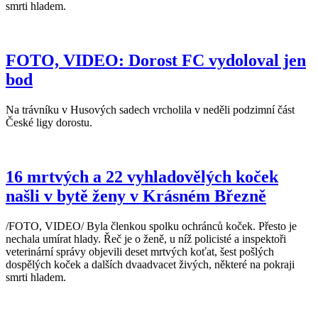
smrti hladem.
FOTO, VIDEO: Dorost FC vydoloval jen
bod
Na trávníku v Husových sadech vrcholila v neděli podzimní část
České ligy dorostu.
16 mrtvých a 22 vyhladovělých koček
našli v bytě ženy v Krásném Březně
/FOTO, VIDEO/ Byla členkou spolku ochránců koček. Přesto je
nechala umírat hlady. Řeč je o ženě, u níž policisté a inspektoři
veterinární správy objevili deset mrtvých koťat, šest pošlých
dospělých koček a dalších dvaadvacet živých, některé na pokraji
smrti hladem.