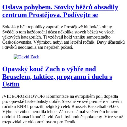
Oslava pohybem. Stovky běžců obsadily
centrum Prostějova. Podívejte se
Sokolský běh republiky zapustil v Prostějově hluboké kořeny.
Svědčí o tom každoroční účast několika stovek běžců ve všech
věkových kategoriích. Ti vzdávají hold vzniku samostatného
Československa. Výjimkou nebyl ani letošní ročník. Davy účastníků
i diváků neodradila ani nepřízeň počasí.
Opavský kouč Zach o výhře nad
Bruselem, taktice, programu i duelu s
Ústím
/VIDEOROZHOVOR/ Konfrontace na evropském poli dopadla
pro opavské basketbalisty dobře. Slezané ve své premiéře v novém
ročníku ENBL porazili belgický celek Brussels Basketball 69:60.
Výhra se vůbec nerodila lehce. Zápas se lámal ve čtvrtém hracím
období. Domácí kouč David Zach byl hodně spokojený. Více se už
rozpovídal ve videorozhovoru pro Deník.