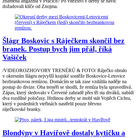
znamená angažmá v Práčích? Po vítězství v derby se navíc
dožadovali klíče od Znojma.
Šlágr Boskovic s Ráječkem skončil bez
branek. Postup bych jim přál, říká
Vašíček
/VIDEOROZHOVORY TRENÉRŮ & FOTO/ Ráječko obralo
v okresním šlágru nejvyšší krajské soutěže Boskovice-Letovice
bezbrankovou remízou. Domácím se tak zase vzdálila naděje na
postup do divize. Oba trenéři se shodli, že remíza byla spravedlivá.
Zápas, který sledovalo v Červené zahradě přes tři sta diváků, nabídl
dva rozdílné poločasy. Hrdinou derby se mohl stát Vojtěch Cichra,
který v posledních vteřinách nastřelil pouze břevno
ráječkovské branky.
Blondýny v Havířově dostaly kytičku a