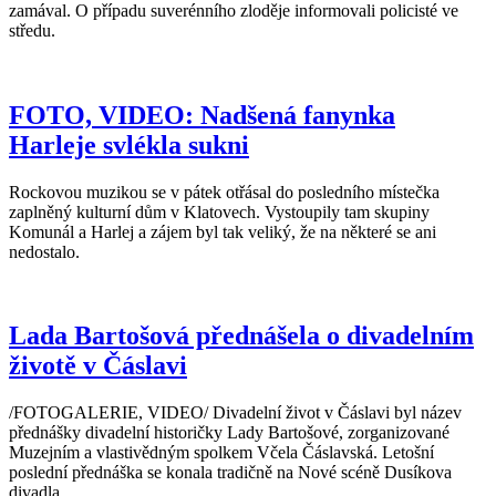
zamával. O případu suverénního zloděje informovali policisté ve
středu.
FOTO, VIDEO: Nadšená fanynka
Harleje svlékla sukni
Rockovou muzikou se v pátek otřásal do posledního místečka
zaplněný kulturní dům v Klatovech. Vystoupily tam skupiny
Komunál a Harlej a zájem byl tak veliký, že na některé se ani
nedostalo.
Lada Bartošová přednášela o divadelním
životě v Čáslavi
/FOTOGALERIE, VIDEO/ Divadelní život v Čáslavi byl název
přednášky divadelní historičky Lady Bartošové, zorganizované
Muzejním a vlastivědným spolkem Včela Čáslavská. Letošní
poslední přednáška se konala tradičně na Nové scéně Dusíkova
divadla.