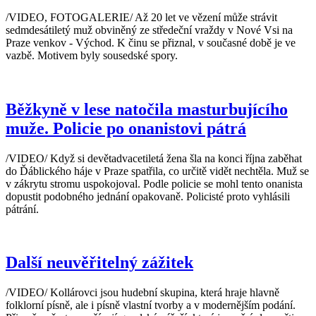
/VIDEO, FOTOGALERIE/ Až 20 let ve vězení může strávit
sedmdesátiletý muž obviněný ze středeční vraždy v Nové Vsi na
Praze venkov - Východ. K činu se přiznal, v současné době je ve
vazbě. Motivem byly sousedské spory.
Běžkyně v lese natočila masturbujícího
muže. Policie po onanistovi pátrá
/VIDEO/ Když si devětadvacetiletá žena šla na konci října zaběhat
do Ďáblického háje v Praze spatřila, co určitě vidět nechtěla. Muž se
v zákrytu stromu uspokojoval. Podle policie se mohl tento onanista
dopustit podobného jednání opakovaně. Policisté proto vyhlásili
pátrání.
Další neuvěřitelný zážitek
/VIDEO/ Kollárovci jsou hudební skupina, která hraje hlavně
folklorní písně, ale i písně vlastní tvorby a v modernějším podání.