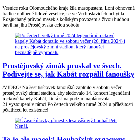
Vesnice roku Olomouckého kraje žila masopustem. Loni obnovená
tradice oblíbené lidové veselice, se ve Vrchoslavicích uchytila.
Rozjuchaný průvod masek s koňským povozem a živou hudbou
bavil na jihu Prostějovska celou sobotu.
Prostějovský zimák praskal ve švech.
Podívejte se, jak Kabát rozpálil fanoušky
/VIDEO/ Na šest tisícovek fanoušků zaplnilo v sobotu večer
prostějovský zimní stadion, aby sledovalo 14. koncert legendární
rockové kapely Kabát, která si na podzim naplánovala
21 vystoupení v rámci Po čertech velkého turné 2024 u příležitosti
pětatřiceti let existence!
To je ale macek! Houbařský orgasmus