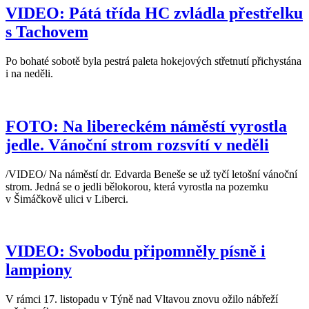
VIDEO: Pátá třída HC zvládla přestřelku
s Tachovem
Po bohaté sobotě byla pestrá paleta hokejových střetnutí přichystána
i na neděli.
FOTO: Na libereckém náměstí vyrostla
jedle. Vánoční strom rozsvítí v neděli
/VIDEO/ Na náměstí dr. Edvarda Beneše se už tyčí letošní vánoční
strom. Jedná se o jedli bělokorou, která vyrostla na pozemku
v Šimáčkově ulici v Liberci.
VIDEO: Svobodu připomněly písně i
lampiony
V rámci 17. listopadu v Týně nad Vltavou znovu ožilo nábřeží