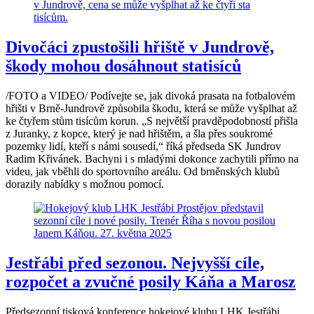
Divočáci zpustošili hřiště v Jundrově,
škody mohou dosáhnout statisíců
/FOTO a VIDEO/ Podívejte se, jak divoká prasata na fotbalovém
hřišti v Brně-Jundrově způsobila škodu, která se může vyšplhat až
ke čtyřem stům tisícům korun. „S největší pravděpodobností přišla
z Juranky, z kopce, který je nad hřištěm, a šla přes soukromé
pozemky lidí, kteří s námi sousedí,“ říká předseda SK Jundrov
Radim Křivánek. Bachyni i s mladými dokonce zachytili přímo na
videu, jak vběhli do sportovního areálu. Od brněnských klubů
dorazily nabídky s možnou pomocí.
Jestřábi před sezonou. Nejvyšší cíle,
rozpočet a zvučné posily Káňa a Marosz
Předsezonní tisková konference hokejové klubu LHK Jestřábi