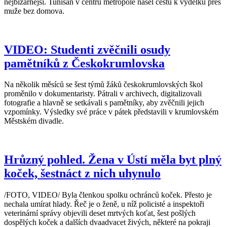
nejbizarnější. Tunisan v centru metropole našel cestu k výdělku přes
muže bez domova.
VIDEO: Studenti zvěčnili osudy
pamětníků z Českokrumlovska
Na několik měsíců se šest týmů žáků českokrumlovských škol
proměnilo v dokumentaristy. Pátrali v archivech, digitalizovali
fotografie a hlavně se setkávali s pamětníky, aby zvěčnili jejich
vzpomínky. Výsledky své práce v pátek představili v krumlovském
Městském divadle.
Hrůzný pohled. Žena v Ústí měla byt plný
koček, šestnáct z nich uhynulo
/FOTO, VIDEO/ Byla členkou spolku ochránců koček. Přesto je
nechala umírat hlady. Řeč je o ženě, u níž policisté a inspektoři
veterinární správy objevili deset mrtvých koťat, šest pošlých
dospělých koček a dalších dvaadvacet živých, některé na pokraji