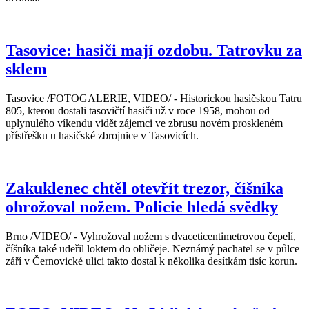
Tasovice: hasiči mají ozdobu. Tatrovku za
sklem
Tasovice /FOTOGALERIE, VIDEO/ - Historickou hasičskou Tatru
805, kterou dostali tasovičtí hasiči už v roce 1958, mohou od
uplynulého víkendu vidět zájemci ve zbrusu novém proskleném
přístřešku u hasičské zbrojnice v Tasovicích.
Zakuklenec chtěl otevřít trezor, číšníka
ohrožoval nožem. Policie hledá svědky
Brno /VIDEO/ - Vyhrožoval nožem s dvaceticentimetrovou čepelí,
číšníka také udeřil loktem do obličeje. Neznámý pachatel se v půlce
září v Černovické ulici takto dostal k několika desítkám tisíc korun.