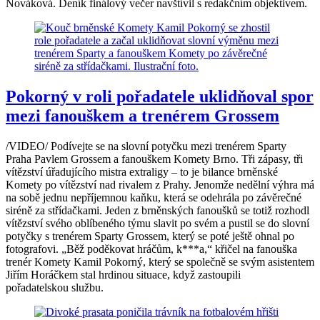
Nováková. Deník finálový večer navštívil s redakčním objektivem.
Pokorný v roli pořadatele uklidňoval spor
mezi fanouškem a trenérem Grossem
/VIDEO/ Podívejte se na slovní potyčku mezi trenérem Sparty
Praha Pavlem Grossem a fanouškem Komety Brno. Tři zápasy, tři
vítězství úřadujícího mistra extraligy – to je bilance brněnské
Komety po vítězství nad rivalem z Prahy. Jenomže nedělní výhra má
na sobě jednu nepříjemnou kaňku, která se odehrála po závěrečné
siréně za střídačkami. Jeden z brněnských fanoušků se totiž rozhodl
vítězství svého oblíbeného týmu slavit po svém a pustil se do slovní
potyčky s trenérem Sparty Grossem, který se poté ještě ohnal po
fotografovi. „Běž poděkovat hráčům, k***a,“ křičel na fanouška
trenér Komety Kamil Pokorný, který se společně se svým asistentem
Jiřím Horáčkem stal hrdinou situace, když zastoupili
pořadatelskou službu.