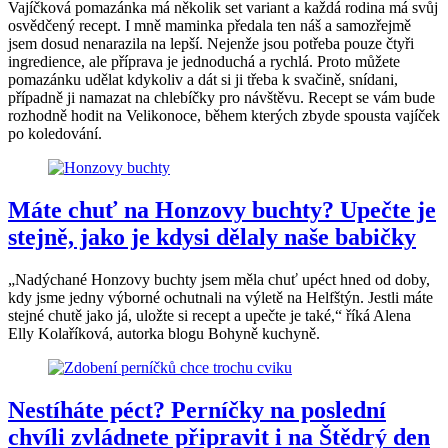
Vajíčková pomazánka má několik set variant a každá rodina má svůj
osvědčený recept. I mně maminka předala ten náš a samozřejmě
jsem dosud nenarazila na lepší. Nejenže jsou potřeba pouze čtyři
ingredience, ale příprava je jednoduchá a rychlá. Proto můžete
pomazánku udělat kdykoliv a dát si ji třeba k svačině, snídani,
případně ji namazat na chlebíčky pro návštěvu. Recept se vám bude
rozhodně hodit na Velikonoce, během kterých zbyde spousta vajíček
po koledování.
Máte chuť na Honzovy buchty? Upečte je
stejně, jako je kdysi dělaly naše babičky
„Nadýchané Honzovy buchty jsem měla chuť upéct hned od doby,
kdy jsme jedny výborné ochutnali na výletě na Helfštýn. Jestli máte
stejné chutě jako já, uložte si recept a upečte je také,“ říká Alena
Elly Kolaříková, autorka blogu Bohyně kuchyně.
Nestíháte péct? Perníčky na poslední
chvíli zvládnete připravit i na Štědrý den