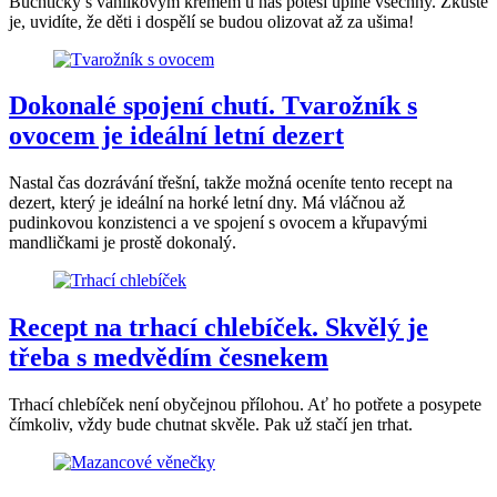
Buchtičky s vanilkovým krémem u nás potěší úplně všechny. Zkuste
je, uvidíte, že děti i dospělí se budou olizovat až za ušima!
Dokonalé spojení chutí. Tvarožník s
ovocem je ideální letní dezert
Nastal čas dozrávání třešní, takže možná oceníte tento recept na
dezert, který je ideální na horké letní dny. Má vláčnou až
pudinkovou konzistenci a ve spojení s ovocem a křupavými
mandličkami je prostě dokonalý.
Recept na trhací chlebíček. Skvělý je
třeba s medvědím česnekem
Trhací chlebíček není obyčejnou přílohou. Ať ho potřete a posypete
čímkoliv, vždy bude chutnat skvěle. Pak už stačí jen trhat.