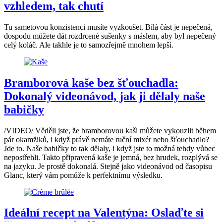
vzhledem, tak chutí
Tu sametovou konzistenci musíte vyzkoušet. Bílá část je nepečená,
dospodu můžete dát rozdrcené sušenky s máslem, aby byl nepečený
celý koláč. Ale takhle je to samozřejmě mnohem lepší.
Bramborová kaše bez šťouchadla:
Dokonalý videonávod, jak ji dělaly naše
babičky
/VIDEO/ Věděli jste, že bramborovou kaši můžete vykouzlit během
pár okamžiků, i když právě nemáte ruční mixér nebo šťouchadlo?
Jde to. Naše babičky to tak dělaly, i když jste to možná tehdy vůbec
nepostřehli. Takto připravená kaše je jemná, bez hrudek, rozplývá se
na jazyku. Je prostě dokonalá. Stejně jako videonávod od časopisu
Glanc, který vám pomůže k perfektnímu výsledku.
Ideální recept na Valentýna: Oslaďte si