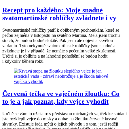
Recept pro každého: Moje snadné
svatomartinské rohlíčky zvládnete i vy
Svatomartinské rohlíčky patří k oblíbeným pochoutkám, které se
pečou zejména v listopadu na svatého Martina. Měla jsem trochu
strach, že budou hodně složité. Pak jsem ale objevila skvělou
variantu. Tyto nekynuté svatomartinské rohlíčky jsou snadné a
zvládnete je i v případě, že nemáte s pečením velké zkušenosti.
Určitě si je oblíbíte a na lahodné pohoštění se budou hodit
i kdykoliv během roku.
Červená tečka ve vaječném žloutku: Co
to je a jak poznat, kdy vejce vyhodit
Určitě se vám to už stalo: s představou míchaných vajíček ke snídani
jste rozklepli vejce do misky a ouha: na žloutku červené krvavé
skvrnky. Existuje řada mýtů o jejich původu i o tom, jestli raději