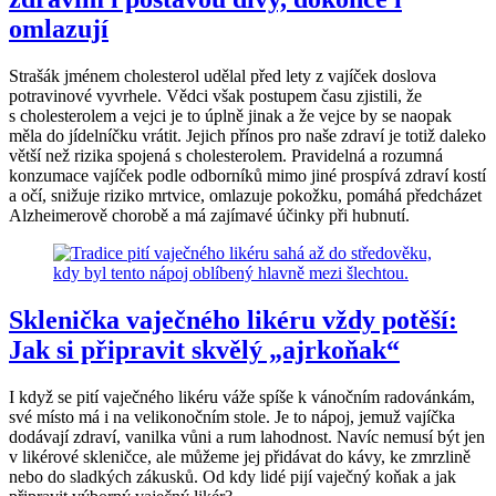
omlazují
Strašák jménem cholesterol udělal před lety z vajíček doslova
potravinové vyvrhele. Vědci však postupem času zjistili, že
s cholesterolem a vejci je to úplně jinak a že vejce by se naopak
měla do jídelníčku vrátit. Jejich přínos pro naše zdraví je totiž daleko
větší než rizika spojená s cholesterolem. Pravidelná a rozumná
konzumace vajíček podle odborníků mimo jiné prospívá zdraví kostí
a očí, snižuje riziko mrtvice, omlazuje pokožku, pomáhá předcházet
Alzheimerově chorobě a má zajímavé účinky při hubnutí.
Sklenička vaječného likéru vždy potěší:
Jak si připravit skvělý „ajrkoňak“
I když se pití vaječného likéru váže spíše k vánočním radovánkám,
své místo má i na velikonočním stole. Je to nápoj, jemuž vajíčka
dodávají zdraví, vanilka vůni a rum lahodnost. Navíc nemusí být jen
v likérové skleničce, ale můžeme jej přidávat do kávy, ke zmrzlině
nebo do sladkých zákusků. Od kdy lidé pijí vaječný koňak a jak