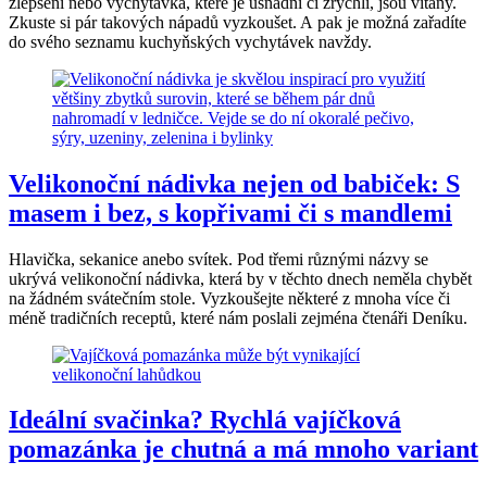
zlepšení nebo vychytávka, které je usnadní či zrychlí, jsou vítány.
Zkuste si pár takových nápadů vyzkoušet. A pak je možná zařadíte
do svého seznamu kuchyňských vychytávek navždy.
Velikonoční nádivka nejen od babiček: S
masem i bez, s kopřivami či s mandlemi
Hlavička, sekanice anebo svítek. Pod třemi různými názvy se
ukrývá velikonoční nádivka, která by v těchto dnech neměla chybět
na žádném svátečním stole. Vyzkoušejte některé z mnoha více či
méně tradičních receptů, které nám poslali zejména čtenáři Deníku.
Ideální svačinka? Rychlá vajíčková
pomazánka je chutná a má mnoho variant