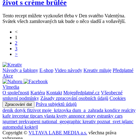
život s crème brûlée
Tento recept můžete vyzkoušet třeba v Den svatého Valentýna.
Svátek všech zamilovaných tak bude o něco sladší a voňavější.
<
1
2
3
>
Návody a šablony
E-shop
Video návody
Kreativ miluje
Předplatné
Akce
Vlmedia
O společnosti
Kariéra
Kontakt
Mojepředplatné.cz
Všeobecné
smluvní podmínky
Zásady zpracování osobních údajů
Cookies
Práva subjektů údajů
Zpracování dat
denik
dotyk
fitzivot
moje_krizovka
dum_a_zahrada
kondice
realcity
kafe
ireceptar
tipcars
vlasta
kvety
annonce
story
estranky
cars
igurmet
prekvapeni
national_geographic
kreativ
poznat_svet
iglanc
automodul
koktejl
Copyright ©
VLTAVA LABE MEDIA a.s.
všechna práva
vyhrazena.