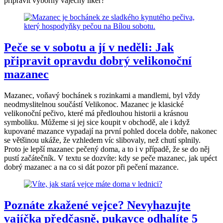
připravit výborný vaječný likér?
Peče se v sobotu a jí v neděli: Jak
připravit opravdu dobrý velikonoční
mazanec
Mazanec, voňavý bochánek s rozinkami a mandlemi, byl vždy
neodmyslitelnou součástí Velikonoc. Mazanec je klasické
velikonoční pečivo, které má předlouhou historii a krásnou
symboliku. Můžeme si jej sice koupit v obchodě, ale i když
kupované mazance vypadají na první pohled docela dobře, nakonec
se většinou ukáže, že vzhledem víc slibovaly, než chutí splnily.
Proto je lepší mazanec pečený doma, a to i v případě, že se do něj
pustí začátečník. V textu se dozvíte: kdy se peče mazanec, jak upéct
dobrý mazanec a na co si dát pozor při pečení mazance.
Poznáte zkažené vejce? Nevyhazujte
vajíčka předčasně, pukavce odhalíte 5