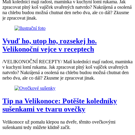
Malí koledníci mají radost, maminka v kuchyni lomí rukama. Jak
zpracovat plný koš vajíček uvařených natvrdo? Nakrájená a osolená
na chlebu budou možná chutnat den nebo dva, ale co dál? Zkusme
je zpracovat jinak.
Vyuď ho, utop ho, rozsekej ho.
Velikonoční vejce v receptech
/VELIKONOČNÍ RECEPTY/ Malí koledníci mají radost, maminka
v kuchyni lomí rukama. Jak zpracovat plný koš vajíček uvařených
natvrdo? Nakrájená a osolená na chlebu budou možná chutnat den
nebo dva, ale co dál? Zkusme je zpracovat jinak.
Tip na Velikonoce: Potěšte koledníky
sušenkami ve tvaru ovečky
Velikonoce už pomalu klepou na dveře, těmito ovečkovými
sušenkami tedy můžete klidně začít.