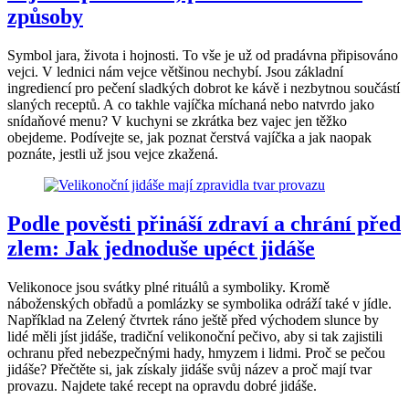
způsoby
Symbol jara, života i hojnosti. To vše je už od pradávna připisováno
vejci. V lednici nám vejce většinou nechybí. Jsou základní
ingrediencí pro pečení sladkých dobrot ke kávě i nezbytnou součástí
slaných receptů. A co takhle vajíčka míchaná nebo natvrdo jako
snídaňové menu? V kuchyni se zkrátka bez vajec jen těžko
obejdeme. Podívejte se, jak poznat čerstvá vajíčka a jak naopak
poznáte, jestli už jsou vejce zkažená.
Podle pověsti přináší zdraví a chrání před
zlem: Jak jednoduše upéct jidáše
Velikonoce jsou svátky plné rituálů a symboliky. Kromě
náboženských obřadů a pomlázky se symbolika odráží také v jídle.
Například na Zelený čtvrtek ráno ještě před východem slunce by
lidé měli jíst jidáše, tradiční velikonoční pečivo, aby si tak zajistili
ochranu před nebezpečnými hady, hmyzem i lidmi. Proč se pečou
jidáše? Přečtěte si, jak získaly jidáše svůj název a proč mají tvar
provazu. Najdete také recept na opravdu dobré jidáše.