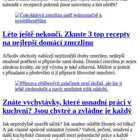
nahradit v receptech pokrmů jinou surovinou a tím ušetřit?
Léto ještě nekončí. Zkuste 3 top recepty
na nejlepší domácí zmrzlinu
Ačkoliv obchody nabízejí nejrůznější druhy zmrzliny, nejlepší
mražené potěšení si připravíte sami doma. Domácí zmrzlina je nejen
zárukou kvality, ale její výroba je také zábavná. Můžete si pohrát
s přísadami a především si jí připravit libovolné množství.
Znáte vychytávky, které usnadní práci v
kuchyni? Jsou chytré a zvládne je každý
Jak neprodyšně uzavřít sáček? Jak snadno oddělit žloutek od bílku?
A jak vlastně správně uskladnit česnek? Vaření, pečení, smažení a
další kuchyňské činnosti nepatří mezi jednoduché práce a každé