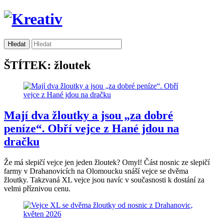
ŠTÍTEK: žloutek
Mají dva žloutky a jsou „za dobré
peníze“. Obří vejce z Hané jdou na
dračku
Že má slepičí vejce jen jeden žloutek? Omyl! Část nosnic ze slepičí
farmy v Drahanovicích na Olomoucku snáší vejce se dvěma
žloutky. Takzvaná XL vejce jsou navíc v současnosti k dostání za
velmi příznivou cenu.