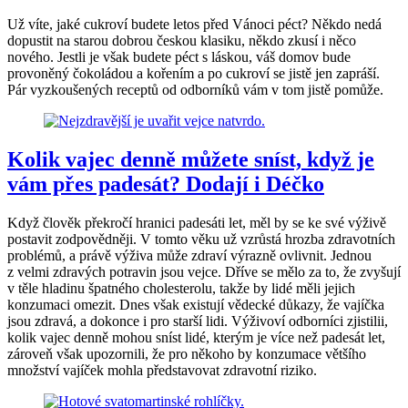
Už víte, jaké cukroví budete letos před Vánoci péct? Někdo nedá
dopustit na starou dobrou českou klasiku, někdo zkusí i něco
nového. Jestli je však budete péct s láskou, váš domov bude
provoněný čokoládou a kořením a po cukroví se jistě jen zapráší.
Pár vyzkoušených receptů od odborníků vám v tom jistě pomůže.
Kolik vajec denně můžete sníst, když je
vám přes padesát? Dodají i Déčko
Když člověk překročí hranici padesáti let, měl by se ke své výživě
postavit zodpovědněji. V tomto věku už vzrůstá hrozba zdravotních
problémů, a právě výživa může zdraví výrazně ovlivnit. Jednou
z velmi zdravých potravin jsou vejce. Dříve se mělo za to, že zvyšují
v těle hladinu špatného cholesterolu, takže by lidé měli jejich
konzumaci omezit. Dnes však existují vědecké důkazy, že vajíčka
jsou zdravá, a dokonce i pro starší lidi. Výživoví odborníci zjistilii,
kolik vajec denně mohou sníst lidé, kterým je více než padesát let,
zároveň však upozornili, že pro někoho by konzumace většího
množství vajíček mohla představovat zdravotní riziko.