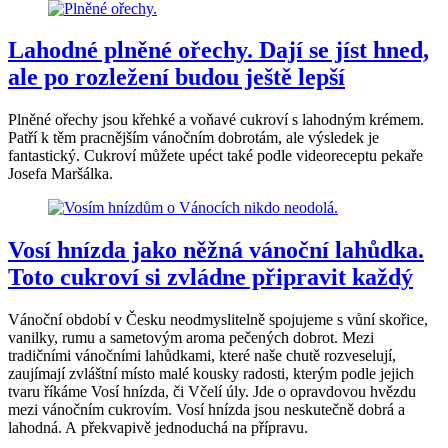
Lahodné plněné ořechy. Dají se jíst hned,
ale po rozležení budou ještě lepší
Plněné ořechy jsou křehké a voňavé cukroví s lahodným krémem.
Patří k těm pracnějším vánočním dobrotám, ale výsledek je
fantastický. Cukroví můžete upéct také podle videoreceptu pekaře
Josefa Maršálka.
Vosí hnízda jako něžná vánoční lahůdka.
Toto cukroví si zvládne připravit každý
Vánoční období v Česku neodmyslitelně spojujeme s vůní skořice,
vanilky, rumu a sametovým aroma pečených dobrot. Mezi
tradičními vánočními lahůdkami, které naše chutě rozveselují,
zaujímají zvláštní místo malé kousky radosti, kterým podle jejich
tvaru říkáme Vosí hnízda, či Včelí úly. Jde o opravdovou hvězdu
mezi vánočním cukrovím. Vosí hnízda jsou neskutečně dobrá a
lahodná. A překvapivě jednoduchá na přípravu.