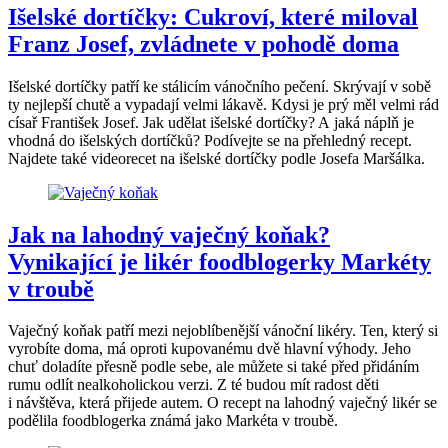
Išelské dortíčky: Cukroví, které miloval
Franz Josef, zvládnete v pohodě doma
Išelské dortíčky patří ke stálicím vánočního pečení. Skrývají v sobě
ty nejlepší chutě a vypadají velmi lákavě. Kdysi je prý měl velmi rád
císař František Josef. Jak udělat išelské dortíčky? A jaká náplň je
vhodná do išelských dortíčků? Podívejte se na přehledný recept.
Najdete také videorecet na išelské dortíčky podle Josefa Maršálka.
Jak na lahodný vaječný koňak?
Vynikající je likér foodblogerky Markéty
v troubě
Vaječný koňak patří mezi nejoblíbenější vánoční likéry. Ten, který si
vyrobíte doma, má oproti kupovanému dvě hlavní výhody. Jeho
chuť doladíte přesně podle sebe, ale můžete si také před přidáním
rumu odlít nealkoholickou verzi. Z té budou mít radost děti
i návštěva, která přijede autem. O recept na lahodný vaječný likér se
podělila foodblogerka známá jako Markéta v troubě.