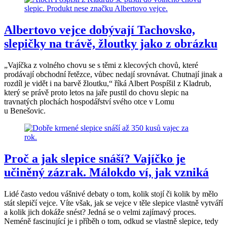
Albertovo vejce dobývají Tachovsko,
slepičky na trávě, žloutky jako z obrázku
„Vajíčka z volného chovu se s těmi z klecových chovů, které
prodávají obchodní řetězce, vůbec nedají srovnávat. Chutnají jinak a
rozdíl je vidět i na barvě žloutku,“ říká Albert Pospíšil z Kladrub,
který se právě proto letos na jaře pustil do chovu slepic na
travnatých plochách hospodářství svého otce v Lomu
u Benešovic.
Proč a jak slepice snáší? Vajíčko je
učiněný zázrak. Málokdo ví, jak vzniká
Lidé často vedou vášnivé debaty o tom, kolik stojí či kolik by mělo
stát slepičí vejce. Víte však, jak se vejce v těle slepice vlastně vytváří
a kolik jich dokáže snést? Jedná se o velmi zajímavý proces.
Neméně fascinující je i příběh o tom, odkud se vlastně slepice, tedy