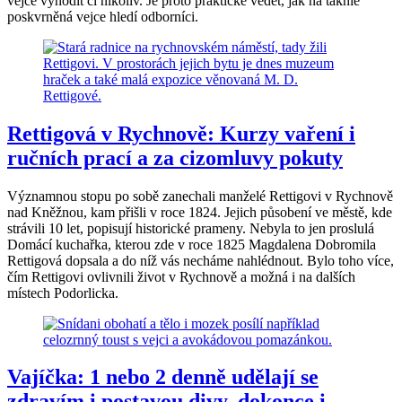
vejce vyhodit či nikoliv. Je proto praktické vědět, jak na takhle
poskvrněná vejce hledí odborníci.
Rettigová v Rychnově: Kurzy vaření i
ručních prací a za cizomluvy pokuty
Významnou stopu po sobě zanechali manželé Rettigovi v Rychnově
nad Kněžnou, kam přišli v roce 1824. Jejich působení ve městě, kde
strávili 10 let, popisují historické prameny. Nebyla to jen proslulá
Domácí kuchařka, kterou zde v roce 1825 Magdalena Dobromila
Rettigová dopsala a do níž vás necháme nahlédnout. Bylo toho více,
čím Rettigovi ovlivnili život v Rychnově a možná i na dalších
místech Podorlicka.
Vajíčka: 1 nebo 2 denně udělají se
zdravím i postavou divy, dokonce i