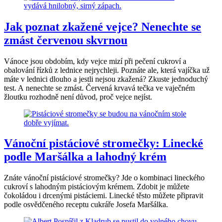
Jak poznat zkažené vejce? Nenechte se
zmást červenou skvrnou
Vánoce jsou obdobím, kdy vejce mizí při pečení cukroví a
obalování řízků z lednice nejrychleji. Poznáte ale, která vajíčka už
máte v lednici dlouho a jestli nejsou zkažená? Zkuste jednoduchý
test. A nenechte se zmást. Červená krvavá tečka ve vaječném
žloutku rozhodně není důvod, proč vejce nejíst.
Vánoční pistáciové stromečky: Linecké
podle Maršálka a lahodný krém
Znáte vánoční pistáciové stromečky? Jde o kombinaci lineckého
cukroví s lahodným pistáciovým krémem. Zdobit je můžete
čokoládou i drcenými pistáciemi. Linecké těsto můžete připravit
podle osvědčeného receptu cukráře Josefa Maršálka.