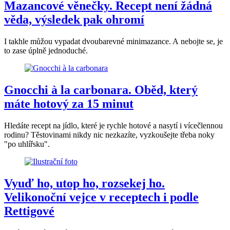
Mazancové věnečky. Recept není žádná
věda, výsledek pak ohromí
I takhle můžou vypadat dvoubarevné minimazance. A nebojte se, je
to zase úplně jednoduché.
Gnocchi à la carbonara. Oběd, který
máte hotový za 15 minut
Hledáte recept na jídlo, které je rychle hotové a nasytí i vícečlennou
rodinu? Těstovinami nikdy nic nezkazíte, vyzkoušejte třeba noky
"po uhlířsku".
Vyuď ho, utop ho, rozsekej ho.
Velikonoční vejce v receptech i podle
Rettigové