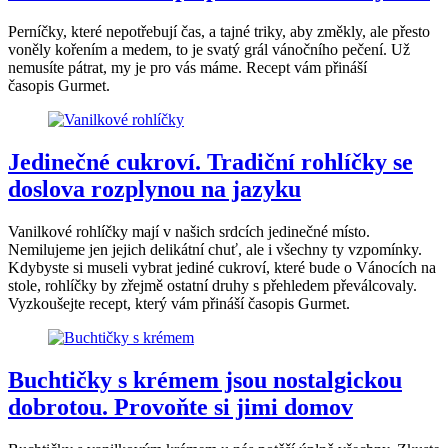
Perníčky, které nepotřebují čas, a tajné triky, aby změkly, ale přesto
voněly kořením a medem, to je svatý grál vánočního pečení. Už
nemusíte pátrat, my je pro vás máme. Recept vám přináší
časopis Gurmet.
Jedinečné cukroví. Tradiční rohlíčky se
doslova rozplynou na jazyku
Vanilkové rohlíčky mají v našich srdcích jedinečné místo.
Nemilujeme jen jejich delikátní chuť, ale i všechny ty vzpomínky.
Kdybyste si museli vybrat jediné cukroví, které bude o Vánocích na
stole, rohlíčky by zřejmě ostatní druhy s přehledem převálcovaly.
Vyzkoušejte recept, který vám přináší časopis Gurmet.
Buchtičky s krémem jsou nostalgickou
dobrotou. Provoňte si jimi domov