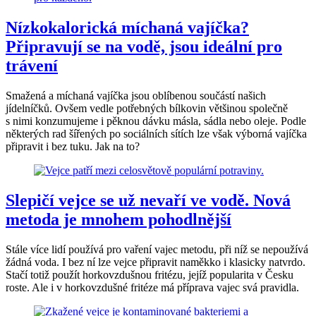
Nízkokalorická míchaná vajíčka?
Připravují se na vodě, jsou ideální pro
trávení
Smažená a míchaná vajíčka jsou oblíbenou součástí našich
jídelníčků. Ovšem vedle potřebných bílkovin většinou společně
s nimi konzumujeme i pěknou dávku másla, sádla nebo oleje. Podle
některých rad šířených po sociálních sítích lze však výborná vajíčka
připravit i bez tuku. Jak na to?
Slepičí vejce se už nevaří ve vodě. Nová
metoda je mnohem pohodlnější
Stále více lidí používá pro vaření vajec metodu, při níž se nepoužívá
žádná voda. I bez ní lze vejce připravit naměkko i klasicky natvrdo.
Stačí totiž použít horkovzdušnou fritézu, jejíž popularita v Česku
roste. Ale i v horkovzdušné fritéze má příprava vajec svá pravidla.