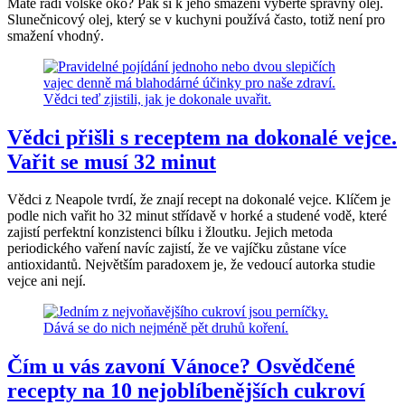
Máte rádi volské oko? Pak si k jeho smažení vyberte správný olej.
Slunečnicový olej, který se v kuchyni používá často, totiž není pro
smažení vhodný.
Vědci přišli s receptem na dokonalé vejce.
Vařit se musí 32 minut
Vědci z Neapole tvrdí, že znají recept na dokonalé vejce. Klíčem je
podle nich vařit ho 32 minut střídavě v horké a studené vodě, které
zajistí perfektní konzistenci bílku i žloutku. Jejich metoda
periodického vaření navíc zajistí, že ve vajíčku zůstane více
antioxidantů. Největším paradoxem je, že vedoucí autorka studie
vejce ani nejí.
Čím u vás zavoní Vánoce? Osvědčené
recepty na 10 nejoblíbenějších cukroví