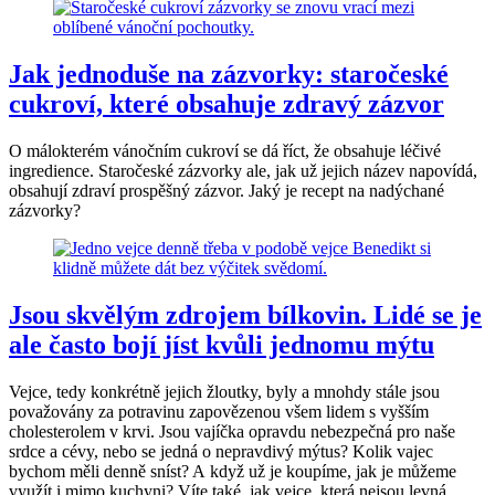
Jak jednoduše na zázvorky: staročeské
cukroví, které obsahuje zdravý zázvor
O málokterém vánočním cukroví se dá říct, že obsahuje léčivé
ingredience. Staročeské zázvorky ale, jak už jejich název napovídá,
obsahují zdraví prospěšný zázvor. Jaký je recept na nadýchané
zázvorky?
Jsou skvělým zdrojem bílkovin. Lidé se je
ale často bojí jíst kvůli jednomu mýtu
Vejce, tedy konkrétně jejich žloutky, byly a mnohdy stále jsou
považovány za potravinu zapovězenou všem lidem s vyšším
cholesterolem v krvi. Jsou vajíčka opravdu nebezpečná pro naše
srdce a cévy, nebo se jedná o nepravdivý mýtus? Kolik vajec
bychom měli denně sníst? A když už je koupíme, jak je můžeme
využít i mimo kuchyni? Víte také, jak vejce, která nejsou levná,